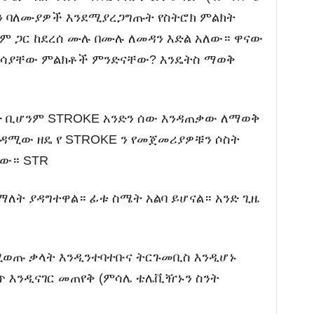
 ግን ባለሙያዎች እንደሚያረጋግጡት የስትሮክ ምልክት
ኪም ጋር ከደረሰ ሙሉ በሙሉ ለመዳን እድል አለው። ዋናው
ሚያሳያቸው ምልክቶች ምንድናቸው? እንዴትስ ማወቅ
ባድ ቢሆንም STROKE አንድን ሰው እንዳጠቃው ለማወቅ
ዳሚው ዘዴ የ STROKE ን የመጀመሪያዎቹን ሶስት
ነው። STR
ግ ማለት ያዳግተዋል። ፊቱ ስሜት አልባ ይሆናል። አንድ ጊዜ
 የሚወጡ ቃላት እንዲንተባተቡና ትርጉመቢስ እንዲሆኑ
ርጥ እንዲናገር መጠየቅ (ምሳሌ ቴሌቪዥኑን ስንት