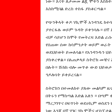
ነው። እናት ለታመመ ልጇ ሞትን እስክት
እስከሚባል ድረስ ተስፋ ያስቆርጣል።
የጭንቅላት ቀዶ ሃኪሞች አንዳንዴ ከተሳ
ያተርፋሉ ወይም ጉዳት ይቀንሳሉ። በኛ 
ብቻ ሳይሆን ከሞት የመትረፍ እድል ራሱ
የሰጠው ሰው ከሳምንታት ወይም ወራት 
ወደህይወት ይመለሳል። የአንዳንዱን ህ
ያስቀረዋል። በአጠቃላይ ስትሮክ መቼና
በሉት። ሹክክ ብሎ መጥቶ ውድ ህይወታ
ጎዶሎነት ይቀይረናል።
ስትሮክን በተመለከተ ያለው መልካም ዜና
በትሩን የማስጣል እድል አለን ። በጣም
ማረጋገጥና በፍጥነት ወደሀኪም ወስደን 
ነው እንጂ በኛ ሃገር ሃኪሞችና ሆስፒታል