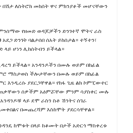
ሊት በሽታ ለስትሮክ መከሰት ዋና ምክንያቶች መሆናቸውን
ምንሰማው የዘመድ ወዳጆቻችን ድንገተኛ ሞትና ራስ
 አደጋ ድንገት ባልታሰበ ሰአት ይከሰታል። ተኝተን፣
ገድ ላይ ሆነን ሊከሰትብን ይችላል።
ሊዳረግ ይችላል። አንዳንዶችን በሙሉ ወይም በከፊል
እምሮ ማስታወስ ችሎታቸውን በሙሉ ወይም በከፊል
 እንዲረሱ ያደርጋቸዋል። የከፋ ጊዜ ልክ ኮምፒውተር
ያጠቃቸውን ሰዎችም አዕምሯቸው ምንም ሳያስቀር ሙሉ
አንዳንዶቹ ላይ ደሞ ራስን ስቶ ሽንትና ሰገራ
ለመቀበልና በመጨረሻም እስከሞት ያደርሳቸዋል።
አንዳንዴ ከሞቱት በላይ ከቆሙት በታች አድርጎ ማስቀረቱ