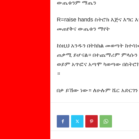
ውጤቱንም ማጤን
R=raise hands ስትሮክ እጅና እግር
መጠየቅና ውጤቱን ማየት
ከነዚህ አንዱን በትክክል መወጣት ከተሳ
ጠቃሚ ይሆናል። በተጨማሪም ምላሱን 
ወይም አጥፎና አጣሞ ካወጣው በስትሮ
።
በቃ ይኸው ነው። ለሁሉም ሼር አድርገን