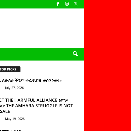
TOR PICKS
ዜ ለሁለታችንም ተፈጥሯዊ ወሰን ነው!»
n
-
July 27, 2026
CT THE HARMFUL ALLIANCE ፅምዶ
): THE AMHARA STRUGGLE IS NOT
SALE
n
-
May 19, 2026
 ሰምቼ ተሳልኩ