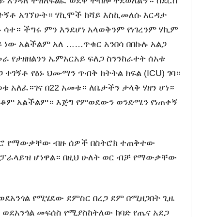
ይ እንዳለ ተዝለፍልፎ ወደቀ ተብሎ ተደወለልኝ። ስደርስ
 ተኝቶ አገኘሁት። ሃኪሞች ከሻይ እስኪመለሱ እርዳታ
 ሳተ። ችግሩ ምን እንደሆነ አላወቅንም የነገረንም ሃኪም
 ነው አልችልም አለ ……ጥቁር አንበሳ በበኩሉ አልጋ
 የታዘዘልንን ኤምአርአይ ፍለጋ ስንንከራተት ሰአቱ
 ተገኝቶ የፅኑ ህሙማን ጥብቅ ክትትል ክፍል (ICU) ገባ።
ቱ አለፈ።ገና በ22 አመቱ። ለቤታችን ታላቅ ሃዘን ሆነ።
 ማቆም አልችልም። እጅግ የምወደውን ወንድሜን የነጠቀኝ
ምሮ የማውቃቸው ብዙ ሰዎች በስትሮክ ተጠቅተው
ፓራላይዝ ሆነዋል። በዚህ ሁለት ወር ብቻ የማውቃቸው
ወደአንጎል የሚሄደው ደምስር በረጋ ደም በሚዘጋበት ጊዜ
ወደአንጎል መፍሰስ የሚያስከትለው ከባድ የጤና አደጋ