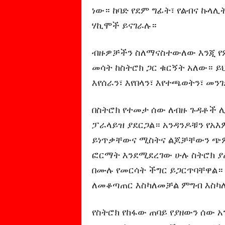
ነው። ከባድ የደም ግፊት፣ የልብና ኩላ
ሃኪሞች ይናገራሉ።
ብዙዎቻችን ስለማናስተውለው እንጂ የ
መሳት ከስትሮክ ጋር ቁርኝት አለው። ይህ
እየሰራን፣ እየበላን፣ እየተጫወትን፣ መን
በስትሮክ የተመታ ሰው ለብዙ ጉዳቶች 
ፓራላይዝ ያደርጋል። አንዳንዶቹን የአ
ይነጥቃቸውና ሚስትና ልጆቻቸውን ጭምር
ፎርማት እንደሚደረገው ሁሉ ስትሮክ 
በሙሉ የመርሳት ችግር ይጋርጥባቸዋል። 
ለመቆጣጠር እስካለመቻል ምግብ እስካ
የስትሮክ የከፋው ጠባይ የያዘውን ሰው 