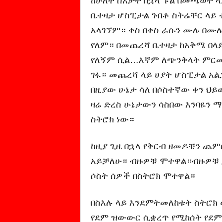
ከሁለት ሰአታት በኋላ ፑል በመጫወት ላ
ቤተዛታ ሆስፒታል ገብቶ ስትሬቸር ላይ
አላገኘም። ቀስ በቀስ ራሱን ሙሉ በሙሉ
የለም። በመጨረሻ ቤተዛታ ከአቅሜ በላይ
የለኝም ሲል…እኛም ለጭንቅላት ምርመራ
ገፋ። መጨረሻ ላይ ሀያት ሆስፒታል አልጋ
በዚያው ሁኔታ ሳለ በሶስተኛው ቀን ህይወ
ዛሬ ድረስ ሁኔታውን ሳስበው እንባዬን
ስትሮክ ነው።
ከዚያ ጊዜ በኋላ የቅርብ ዘመዶቼን ጨ
አይቻለሁ። ብዙዎቹ ሞተዋል።ብዙዎቹ 
ሶስት ሰዎች በስትሮክ ሞተዋል።
በስእሉ ላይ እንደምትመለከቱት ስትሮክ 
የደም ዝውውር ሲቋረጥ የሚከሰት የደም 