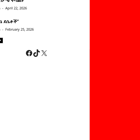
n
-
April 22, 2026
ነኔ ደሴቶች’’
n
-
February 25, 2026
Facebook
TikTok
X