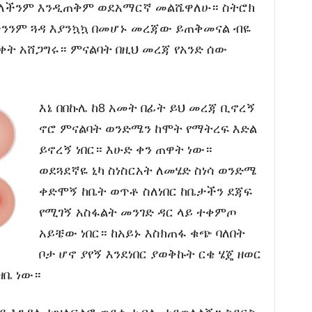
ለሁላችንም እንዲጠቅም ወደአማርኛ መልሼዋለሁ። ስትሮክ
ላችንንም ጓዳ እያንኳኳ በመሆኑ መረጃው ይጠቅመናል ብዬ
ቀት አሸጋግሩ። ምናልባት በዚህ መረጃ የአንድ ሰው
እኔ በበኩሌ ከ8 አመት በፊት ይህ መረጃ ቢኖረኝ
ኖሮ ምናልባት ወንድሜን ከሞት የማትረፍ እድል
ይኖረኝ ነበር። እሁድ ቀን ጠዋት ነው።
ወደጓደኛዬ ኒካ ስነስርአት ለመሄድ ስነሳ ወንድሜ
ቀድሞኝ ከቤት ወጥቶ ስለነበር ከቤታችን ደጃፍ
የሚገኝ አስፋልት መንገድ ዳር ላይ ተቀምጦ
አይቼው ነበር። ከአይኑ እስክጠፋ ቁጭ ባለበት
ቦታ ሆኖ ያየኝ እንደነበር ያወቅኩት ርቄ ሄጄ ዘወር
ዘቤ ነው።