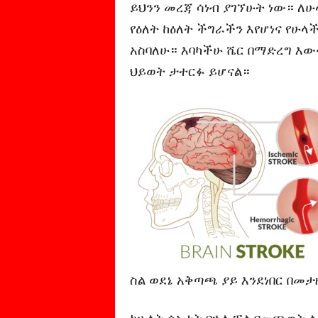
ይህንን መረጃ ሳነብ ያገኘሁት ነው። 
የዕለት ከዕለት ችግራችን እየሆነና የሁ
አስባለሁ። እባካችሁ ሼር በማድረግ እው
ህይወት ታተርፉ ይሆናል።
ስል ወደኔ አቅጣጫ ያይ እንደነበር በመታ