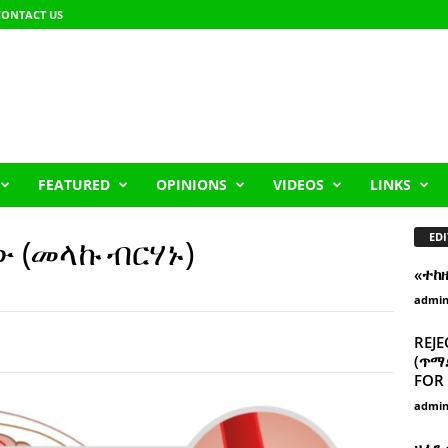
CONTACT US
FEATURED
OPINIONS
VIDEOS
LINKS
EDI
ው (መላኩ ብርሃኑ)
«ተከ
admi
REJE
(ጥማድ
FOR 
admi
ዘፈን