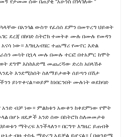
መኝ የታመመ ሰው በጠያቂ “አሁንስ በገላገለው ”
ካላቸው በአንጎል ውስጥ የፈሰሰ ደምን በመጥረግ ህይወት
አገር ደረጃ በከባድ ስትሮክ ተመትቶ ሙሉ በሙሉ የመዳን
 አናሳ ነው። እግዚአብሄር ተጨማሪ የመኖር እድል
ራስን መሳት በኋላ ሙሉ በሙሉ ተርፎ በተአምር ከሞት
ይወት ደግሞ እስከእድሜ መጨረሻው ድረስ አበላሽቶ
 እንዴት እንደሚከሰት ስለማይታወቅ ሰይጣን በሽታ
ችንን ይነጥቀናል።ወይም ከነበርንበት ሙሉነት ወደከባድ
 አንድ ብቻ ነው። ምልክቱን አውቀን ከቀደምነው የሞት
 ቀላል በሆኑ ዘዴዎች አንድ ሰው በስትሮክ ስለመመታቱ
ህይወቱን ማትረፍ እንችላለን። በርግጥ እግዜር ይጠብቅ
 ሁኔታ ብዙ ተስፋ ማድረግ አይቻል ይሆናል። ( በወንድሜ