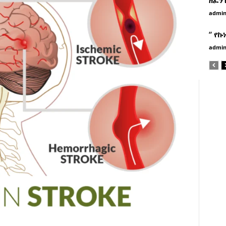
admi
” የኩ
admi