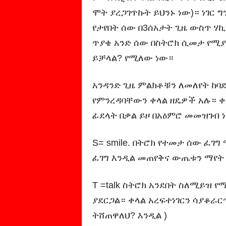
ሞት ያረጋገጥኩት ይህንኑ ነው)። ነገር
የታየበት ሰው በ3ሰአታት ጊዜ ውስጥ ሃ
ጥያቄ አንድ ሰው በስትሮክ ሲመታ የ
ይቻላል? የሚለው ነው።
አንዳንድ ጊዜ ምልክቶቹን ለመለየት ከ
የምንረዳባቸውን ቀላል ዘዴዎች አሉ። ቀ
ፊደላት በቃል ይዞ በአዕምሮ መመዝገብ 
S= smile. በትሮክ የተመታ ሰው ፈገ
ፈገግ እንዲል መጠየቅና ውጤቱን ማየት
T =talk ስትሮክ አንደበት ስለሚይዝ
ያደርጋል። ቀላል አረፍተነገርን ሳያቆራ
ትሸጠዋለህ? እንዲል )