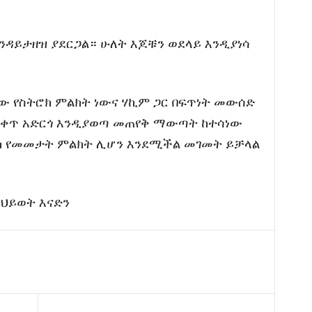
 እንዳይታዘዝ ያደርጋል። ሁለት እጆቹን ወደላይ እንዲያነሳ
ነው የስትሮክ ምልክት ነውና ሃኪም ጋር በፍጥነት መውሰድ
ቀጥ አድርጎ እንዲያወጣ መጠየቅ ማውጣት ከተሳነው
ክ የመመታት ምልክት ሊሆን እንደሚችል መገመት ይቻላል
 ህይወት እናድን