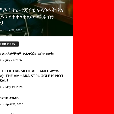
ምዶ ስትራቴጂያዊ ፍላጎቶች እና
ዶን የተቀላቀለው የአፋብን
ፍ!
n
-
July 28, 2026
TOR PICKS
ዜ ለሁለታችንም ተፈጥሯዊ ወሰን ነው!»
n
-
July 27, 2026
CT THE HARMFUL ALLIANCE ፅምዶ
): THE AMHARA STRUGGLE IS NOT
SALE
n
-
May 19, 2026
 ሰምቼ ተሳልኩ
n
-
April 22, 2026