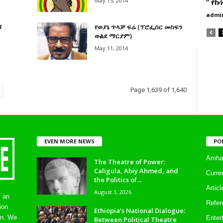
May 15, 2014
” የኩ
admi
ኝ
የወያኔ ጥላቻ ፍሬ (ፕሮፌሰር መስፍን
ወልደ ማርያም)
May 11, 2014
Page 1,639 of 1,640
EVEN MORE NEWS
PO
Amhar
The Theatre of Power:
Caligula, Abiy Ahmed, and
Curre
the Politics of...
Artic
August 3, 2026
s an
Refer
ion
Ethiopia’s National Dialogue:
on. We
Enter
Between Political Theatre