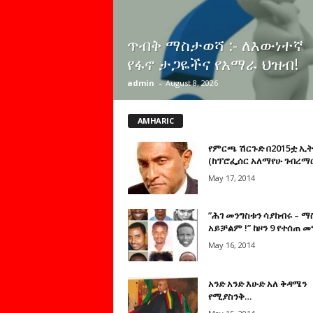
ጥብቅ ማስታወሻ :- ለእውነተኛ
የፋኖ ታጋዬችና የአማራ ህዝብ!
admin
-
August 8, 2026
AMHARIC
የምርጫ ሽርጉድ በ2015ቷ ኢ
(ከፕሮፌሰር አለማየሁ ገብረማ
May 17, 2014
”ሕገ መንግስቱን ሳያከብሩ – ማ
አይቻልም !” ከዞን 9 የተሰጠ 
May 16, 2014
አንድ አንድ እሁድ አለ ቅዳሜን
የሚያስንቅ…