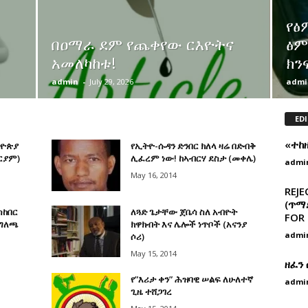
የፅ
በዐማራ ደም የጨቀየው ርእዮትና
ፅም
አመለካከቱ!
ክን
admin
-
July 29, 2026
admi
EDI
«ተከ
ትዮጵያ
የኢትዮ-ሱዳን ድንበር ክለላ ዛሬ በድብቅ
ርያም)
ሊፈረም ነው! ከኣብርሃ ደስታ (መቀሌ)
admi
May 16, 2014
REJE
(ጥማድ
ስከበር
ለጓድ ጌታቸው ጀቤሳ ስለ አብዮት
FOR 
መግለጫ
ክዋክብት እና ሌሎች ነጥቦች (አናንያ
admi
ሶሪ)
May 15, 2014
ዘፈን
የ”እሪታ ቀን” ሕዝባዊ ሠልፍ ለሁለተኛ
admi
ጊዜ ተሸጋገረ