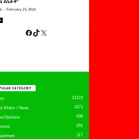
ነኔ ደሴቶች’’
n
-
February 25, 2026
Facebook
TikTok
X
PULAR CATEGORY
13123
ic
1071
nt Affairs / News
509
les/Opinions
201
ences
117
tainment