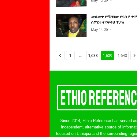
May 15, 2014
መደመጥ የሚገባው የፍስ ሃ ተገ
ስፖርትና የፍትህ ጥያቄ
May 14, 2014
...
1
1,638
1,639
1,640
Since 2014, Ethio-Reference has served a
independent, alternative source of informat
focused on Ethiopia and the surrounding regi