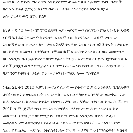
አስመልክቶ የተጠርጣሪዎቹን አስተያየትም ጠይቆ ነበር፡፡ አራቱም ተጠርጣሪዎች
በሶማሌ ክልል ጅግጅጋ ከተማ ዱርቀቡ ቀበሌ እንደሚኖሩ ከገለጹ በኋላ
አስተያየታቸውን ሰጥተዋል፡፡
ከ39 ወደ 40 ዓመት በሽግግር ዕድሜ ላይ መሆናቸውን በፈገግታ የገለጹት አቶ አብዲ
የሶማሌ ክልል ነዋሪዎች እንዲጎዱ አንድም ነገር እንዳላደረጉ ወይም ሠርተው
እንደማያውቁ ተናግረዋል፡፡ ከታሰሩ 25ኛ ቀናቸው እንደሆነና፣ ለ20 ቀናት የታሰሩት
በቤታቸው ሳይሆን፣ ቤታቸውን በሚመስል ቪላ ውስጥ እንደነበር፣ ወደ መውጫው
በር እንዲደርሱ ባይፈቀድላቸውም የፈለጉትን ያገኙ እንደነበረ፣ ይጠብቋቸው የነበሩ
ሰዎች ያዘዟቸውንና የሚፈልጉትን በማቅረብ መንከባከባቸውንና ቤተሰቦቻቸውን
ባያገኙም የቆዩበት ሁኔታ ጥሩ መሆኑን በመግለጽ አመሥግነዋል፡፡
ነሐሴ 21 ቀን 2010 ዓ.ም. ከመኖሪያ ቤታቸው በቁጥጥር ሥር እንደዋሉ ቢገለጽም፣
ሐሰት መሆኑን ለፍርድ ቤት ተናግረዋል፡፡ ወደ ቤታቸው የወሰዷቸው ለመቅረፅ ነው
ሲሉ ለፍርድ ቤቱ አሳውቀዋል፡፡ በቁጥጥር ሥር መዋላቸው ከተነገረበት ነሐሴ 21 ቀን
2010 ዓ.ም. ጀምሮ ግን በቀን እየተሰጣቸው ያለው አንድ ዳቦና አንድ ስኒ ሻይ
መሆኑን፣ ቤተሰቦቻቸው የሚያቀርቡላቸው ምግብ እንዳይደርሳቸው ፖሊስ
መከልከሉንም ተናግረዋል፡፡ የታሰሩበት ክፍል አየር የማይገባበት መሆኑን፣ የደም
ግፊትና የጨጓራ መድማት (ቁስለት) ሕመምተኛ መሆናቸውን በማስረዳት፣ ዋስትና