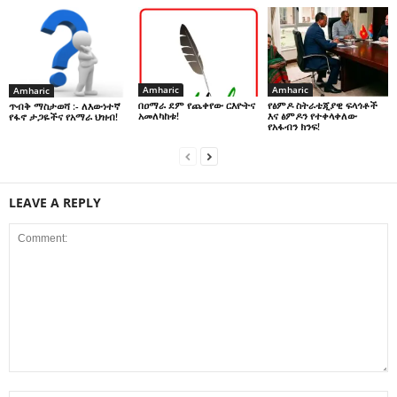
Amharic
Amharic
Amharic
በዐማራ ደም የጨቀየው ርእዮትና
የፅምዶ ስትራቴጂያዊ ፍላጎቶች
ጥብቅ ማስታወሻ :- ለእውነተኛ
አመለካከቱ!
እና ፅምዶን የተቀላቀለው
የፋኖ ታጋዬችና የአማራ ህዝብ!
የአፋብን ክንፍ!
LEAVE A REPLY