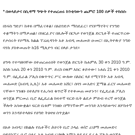
* በወላይታና በሲዳማ ግጭት የተጠረጠሩ ከንቲባውን ጨምሮ 100 ሰዎች ተከሰሱ
በነፍስ ግድያ፣ ከቀዬ በማፈናቀል፣ በአስገድዶ ማስደፈር፣ የሃይማኖትና የንግድ
ተቋማትን በማቃጠል፣ በዝርፊያና በሌሎች በርካታ የወንጀል ድርጊቶች ተጠርጥረው
የታሰሩት የሶማሌ ክልል ፕሬዚዳንት አቶ አብዲ መሐመድ ዑመር፣ በኢትዮጵያ ንግድ
ባንክ ያስቀመጡት ከ16 ሚሊዮን ብር በላይ ታገደ፡፡
ዕግዱ የተጣለባቸው በተጠረጠሩበት የወንጀል ድርጊት ከሐምሌ 30 ቀን 2010 ዓ.ም.
እስከ ነሐሴ 20 ቀን 2010 ዓ.ም. ድረስ በቁም እስር ቆይተው፣ ነሐሴ 21 ቀን 2010
ዓ.ም. በፌዴራል ፖሊስ በቁጥጥር ሥር ውለው በእስር ላይ የሚገኙት አቶ አብዲ
መሐመድ (አብዲ ኢሌ)፣ አቶ መሐመድ አሸር፣ ሰባን ሙአድና ጀማል ፈርሃ መሐመድ
ናቸው፡፡ ገንዘቡ በተለያዩ የሒሳብ ቁጥሮች የተቀመጠ መሆኑን፣ የፌዴራል ፖሊስ
ወንጀል ምርመራ ቢሮ ለፌዴራል ከፍተኛ ፍርድ ቤት ልደታ ምድብ ተረኛ ወንጀል
ችሎት አሳውቋል፡፡ ፍርድ ቤቱም ገንዘቡ በማንኛውም መንገድ እንዳይወጣና ለሦስተኛ
ወገን እንዳይተላለፍ የዕግድ ትዕዛዝ ሰጥቷል፡፡
በአቶ አብዲ፣ በክልሉ የሴቶችና ሕፃናት ቢሮ ኃላፊ ወ/ሮ ራህማ መሐመድና
በዳያስፖራ ቢሮ ኃላፊ አቶ አብዱራህዛቅ አሚን ላይ የፌዴራል ፖሊስ ወንጀል