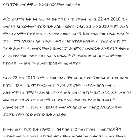
የማግኘት መብታቸው እንዲከበርላቸው ጠይቀዋል፡፡
ወ/ሮ ራህማና አቶ አብዱራዛቅ በቁጥጥር ሥር የዋሉት ነሐሴ 22 ቀን 2010 ዓ.ም.
መሆኑን አስረድተው፣ ፍርድ ቤት እስከቀረቡበት ነሐሴ 23 ቀን 2010 ዓ.ም. ድረስ
ምግብ አለማግኘታቸውን ተናግረዋል፡፡ ወ/ሮ ራህማ ከመታሰራቸው ባለፈ ያጠፉት
ጥፋት ምን እንደሆነ አለማወቃቸውንም አክለዋል፡፡ እሳቸውም የጨጓራና የደም
ግፊት ሕመምተኛ መሆናቸውን በመናገር፣ ሕክምናና መድኃኒት እንዲያገኙ ትዕዛዝ
እንዲሰጥላቸው ጠይቀዋል፡፡ አቶ አብዱራዛቅም ተመሳሳይ አቤቱታ አሰምተው፣
የዋስትና መብታቸው እንዲከበርላቸው ጠይቀዋል፡፡
ነሐሴ 23 ቀን 2010 ዓ.ም. የተጠርጣሪዎችን አቤቱታ የሰማው ፍርድ ቤቱ፣ በአዳር
ከሰዓት በኋላ ተሰይሞ የመጀመርያ ጥያቄ ያደረገው፣ ‹‹ያለመከሰስ መብቴ
አልተነሳም፤›› በማለት ያመለከቱትን የክልሉ መስኖ ልማት ቢሮ ኃላፊ አቶ ሡልጣን
መሐመድ ጉዳይን ነው፡፡ መርማሪ ቡድኑ የአቶ ሡልጣን ያለመከሰስ መብት
አለመነሳቱንና የተያዙትም በስህተት መሆኑን አስረድቶ፣ ከእስር እንደፈታቸው
ያረጋገጠበትን ሰነድ ለፍርድ ቤቱ አሳይቷል፡፡
በመቀጠልም ፍርድ ቤቱ በአዳር የተስተካከለ ነገር ካለ በማለት ተጠርጣሪዎችን
ጠይቋቸው፣ አቶ አብዲ የምግብ ችግራቸው መስተካከሉን ተናግረው ጤናቸውን