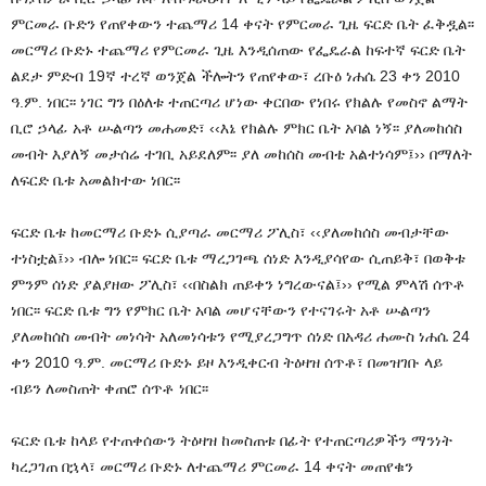
ምርመራ ቡድን የጠየቀውን ተጨማሪ 14 ቀናት የምርመራ ጊዜ ፍርድ ቤት ፈቅዷል፡፡
መርማሪ ቡድኑ ተጨማሪ የምርመራ ጊዜ እንዲሰጠው የፌዴራል ከፍተኛ ፍርድ ቤት
ልደታ ምድብ 19ኛ ተረኛ ወንጀል ችሎትን የጠየቀው፣ ረቡዕ ነሐሴ 23 ቀን 2010
ዓ.ም. ነበር፡፡ ነገር ግን በዕለቱ ተጠርጣሪ ሆነው ቀርበው የነበሩ የክልሉ የመስኖ ልማት
ቢሮ ኃላፊ አቶ ሡልጣን መሐመድ፣ ‹‹እኔ የክልሉ ምክር ቤት አባል ነኝ፡፡ ያለመከሰስ
መብት እያለኝ መታሰሬ ተገቢ አይደለም፡፡ ያለ መከሰስ መብቴ አልተነሳም፤›› በማለት
ለፍርድ ቤቱ አመልክተው ነበር፡፡
ፍርድ ቤቱ ከመርማሪ ቡድኑ ሲያጣራ መርማሪ ፖሊስ፣ ‹‹ያለመከሰስ መብታቸው
ተነስቷል፤›› ብሎ ነበር፡፡ ፍርድ ቤቱ ማረጋገጫ ሰነድ እንዲያሳየው ሲጠይቅ፣ በወቅቱ
ምንም ሰነድ ያልያዘው ፖሊስ፣ ‹‹በስልክ ጠይቀን ነግረውናል፤›› የሚል ምላሽ ሰጥቶ
ነበር፡፡ ፍርድ ቤቱ ግን የምክር ቤት አባል መሆናቸውን የተናገሩት አቶ ሡልጣን
ያለመከሰስ መብት መነሳት አለመነሳቱን የሚያረጋግጥ ሰነድ በአዳሪ ሐሙስ ነሐሴ 24
ቀን 2010 ዓ.ም. መርማሪ ቡድኑ ይዞ እንዲቀርብ ትዕዛዝ ሰጥቶ፣ በመዝገቡ ላይ
ብይን ለመስጠት ቀጠሮ ሰጥቶ ነበር፡፡
ፍርድ ቤቱ ከላይ የተጠቀሰውን ትዕዛዝ ከመስጠቱ በፊት የተጠርጣሪዎችን ማንነት
ካረጋገጠ በኋላ፣ መርማሪ ቡድኑ ለተጨማሪ ምርመራ 14 ቀናት መጠየቁን