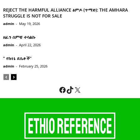
REJECT THE HARMFUL ALLIANCE ፅምዶ (ጥማድ): THE AMHARA
STRUGGLE IS NOT FOR SALE
admin
-
May 19, 2026
ዘፈን ሰምቼ ተሳልኩ
admin
-
April 22, 2026
” የኩነኔ ደሴቶች’’
admin
-
February 25, 2026
Facebook
TikTok
X