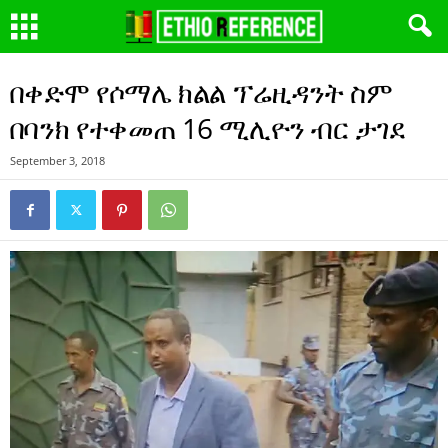
በቀድሞ የሶማሌ ክልል ፕሬዚዳንት ስም
በባንክ የተቀመጠ 16 ሚሊዮን ብር ታገደ
September 3, 2018