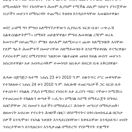
በሚመለከት ግን፣ የእሳቸውን ሕመም ሊያክም የሚችል ሐኪም ሳይሆን ያገናኟቸው
ነርሶችን መሆኑን በማስረዳት ተጨማሪ ትዕዛዝ እንዲሰጥላቸው አመልክተዋል፡፡
ወ/ሮ ራህማ ግን ምግብ አለማግኘታቸውን ሲያስረዱ ፍርድ ቤቱ፣ ‹‹ጭራሽ
አልቀረበልዎትም?›› በማለት ጠይቋቸዋል፡፡ ምግብ ለመቀበል ረዥም ወረፋ
ከመኖሩም በተጨማሪ፣ ምግቡ ለሁሉም ስለሚሠራና ጨው ስለሚገባበት እሳቸው
የደም ግፊት ሕመምተኛ በመሆናቸው ስለማይመገቡት እንደማይቀበሉ ተናግረዋል፡፡
የታሰሩትም አየር በማያስገባና ንፅህናው ባልተጠበቀ ጠባብ ክፍል ውስጥ መሆኑን
አስረድተዋል፡፡ አቶ አብዱራዛቅም ተመሳሳይ አቤቱታ ለፍርድ ቤቱ አቅርበዋል፡፡
ሌላው በጅግጅጋ ከተማ ነሐሴ 23 ቀን 2010 ዓ.ም. በቁጥጥር ሥር መዋላቸው
የተገለጸውና ነሐሴ 24 ቀን 2010 ዓ.ም. ከሌሎቹ ተጠርጣሪዎች ጋር ፍርድ ቤት
የቀረቡት፣ የክልሉ ፖሊስ ኮሚሽነር የነበሩት አቶ ፈረሃን ጣሂር ናቸው፡፡ ኮሚሽነሩ
የተጠረጠሩት የክልሉን ወጣቶች ‹‹ሒጎ›› በሚባል ስያሜ በማደራጀት ከግብረ
አበሮቻቸው ጋር በመሆን ሴቶችን በማስደፈር፣ ሕገወጥ መሣሪያ በማስታጠቅ፣
ለዘመናት አብረው የኖሩትን ሕዝቦች በዘር፣ በሃይማኖትና በጎሳ በመከፋፈል በርካታ
ሰዎች እንዲሞቱ፣ የአካል ጉድለት እንዲደርስባቸው፣ ከቀዬአቸው እንዲሰደዱ፣ ሀብት
ንብረታቸውን እንዲዘረፍና እንዲቃጠል በማድረግ፣ የሃይማኖት ተቋማት