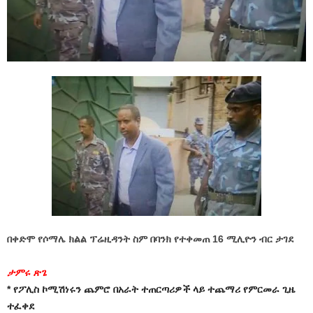
በቀድሞ የሶማሌ ክልል ፕሬዚዳንት ስም በባንክ የተቀመጠ 16 ሚሊዮን ብር ታገደ
ታምሩ
ጽጌ
* የፖሊስ ኮሚሽነሩን ጨምሮ በአራት ተጠርጣሪዎች ላይ ተጨማሪ የምርመራ ጊዜ
ተፈቀደ