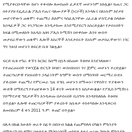
የሚያቀርቡላቸው ከሆነ ተቀብሎ ለመስጠት ፈቃደኛ መሆኑንም አክሏል፡፡ ከጤና ጋር
በተያያዘ የፌዴራል ፖሊስ የጤና ባለሙያዎች (ነርሶች) እንዳሉና በእነሱም እየታዩ
መሆናቸውን ጠቁሞ፣ ተጨማሪ ሕክምና ካስፈለጋቸው ሪፈራል ሆስፒታል ስላለው
ከኃላፊዎች ጋር ተነጋግረው እንዲታከሙ እንደሚያደርግ አስረድቷል፡፡ የታሰሩበትን
ክፍል በሚመለከት ከአዲስ አበባ ፖሊስ ኮሚሽን በተዋሰው ሕንፃ ውስጥ
መታሰራቸውን ጠቁሞ፣ ሌሎች እስረኞች እንደታሰሩት እነሱም መታሰራቸውን፣ ነገር
ግን ንፁህ መሆኑን ለፍርድ ቤቱ ገልጿል፡፡
ፍርድ ቤቱ የግራ ቀኙን ክርክር ከሰማ በኋላ በሰጠው ትዕዛዝ እንደገለጸው፣
የተጠረጠሩበት የወንጀል ድርጊት ከባድ፣ ውስብስብና ገና ጅምር መሆኑን ተረድቷል፡፡
ተጠርጣሪዎቹ የነበሩበትን ኃላፊነትም ከግምት ውስጥ በማስገባት መርማሪ ቡድኑ
ያቀረበው ተጨማሪ የምርመራ ጊዜ ተገቢ መሆኑን በማመኑ፣ የዋስትና ጥያቄውን
ውድቅ በማድረግ የተጠየቀውን 14 ቀናት መፍቀዱን አስታውቋል፡፡ የፖሊስ ኮሚሽነሩ
ሃይማኖታዊ ግዴታዎችን እንዲወጡ በታሰሩበት ቢሰግዱ እንዳይከለከሉ ትዕዛዝ
ሰጥቷል፡፡ ሌሎቹ ተጠርጣሪዎችም ያቀረቡት አቤቱታ ተስተካክሎ እንዲቀርብ
ለመስከረም 4 ቀን 2011 ዓ.ም. ቀጠሮ ሰጥቷል፡፡
በሌላ በኩል ከሁለት ወራት በፊት በደቡብ ክልል የጨምበላላ በዓልን ምክንያት
በማድረግ በሲዳማና በወላይታ ማኅበረሰቦች መካከል ለተፈጠረው ግጭት ምክንያት