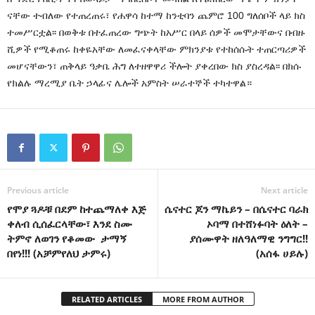
ናቸው ተብለው የተጠረጠሩ፣ የሐዋሳ ከተማ ከንቲባን ጨምሮ 100 ግለሰቦች ላይ ክስ
ተመሥርቷል፡፡ በወቅቱ በተፈጠረው ግጭት ከአሥር በላይ ሰዎች መሞታቸውና በብዙ
ሺዎች የሚቆጠሩ ከቀዬአቸው ለመፈናቀላቸው ምክንያቱ የተከሰሱት ተጠርጣሪዎች
መሆናቸውን፣ ጠቅላይ ዓቃቤ ሕግ ለተዘዋዋሪ ችሎት ያቀረበው ክስ ያስረዳል፡፡ በክሱ
የክልሉ ማረሚያ ቤት ኃላፊና ሌሎች አምስት ሠራተኞች ተካተዋል።
Previous article
Next article
የሞያ ጓዶቹ በደም ከተጨማለቀ እጅ
ሴናተር ጆን ማኬይን – በሴናተር ባራክ
ቀለብ ሲሰፈርላቸው፣ እንደ ስሙ
ኦባማ በተሸነፉባት ዕለት –
ትምኖ ለወገን የቆመው ታማኝ
ያሰሙዋት ዘለዓለማዊ ንግግር!!
በየነ!!! (አቻምየለህ ታምሩ)
(አሰፋ ሀይሉ)
RELATED ARTICLES
MORE FROM AUTHOR