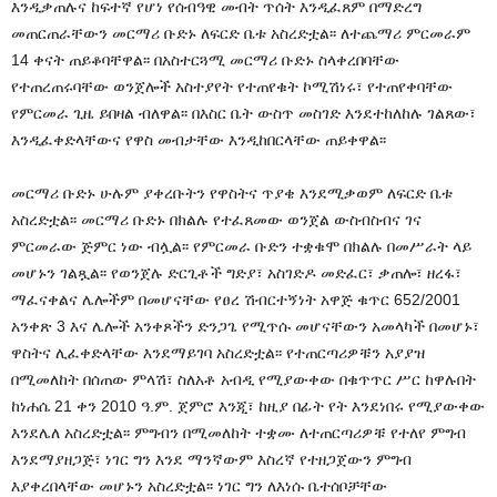
እንዲቃጠሉና ከፍተኛ የሆነ የሰብዓዊ መብት ጥሰት እንዲፈጸም በማድረግ
መጠርጠራቸውን መርማሪ ቡድኑ ለፍርድ ቤቱ አስረድቷል፡፡ ለተጨማሪ ምርመራም
14 ቀናት ጠይቆባቸዋል፡፡ በአስተርጓሚ መርማሪ ቡድኑ ስላቀረበባቸው
የተጠረጠሩባቸው ወንጀሎች አስተያየት የተጠየቁት ኮሚሽነሩ፣ የተጠየቀባቸው
የምርመራ ጊዜ ይበዛል ብለዋል፡፡ በእስር ቤት ውስጥ መስገድ እንደተከለከሉ ገልጸው፣
እንዲፈቀድላቸውና የዋስ መብታቸው እንዲከበርላቸው ጠይቀዋል፡፡
መርማሪ ቡድኑ ሁሉም ያቀረቡትን የዋስትና ጥያቄ እንደሚቃወም ለፍርድ ቤቱ
አስረድቷል፡፡ መርማሪ ቡድኑ በክልሉ የተፈጸመው ወንጀል ውስብስብና ገና
ምርመራው ጅምር ነው ብሏል፡፡ የምርመራ ቡድን ተቋቁሞ በክልሉ በመሥራት ላይ
መሆኑን ገልጿል፡፡ የወንጀሉ ድርጊቶች ግድያ፣ አስገድዶ መድፈር፣ ቃጠሎ፣ ዘረፋ፣
ማፈናቀልና ሌሎችም በመሆናቸው የፀረ ሽብርተኝነት አዋጅ ቁጥር 652/2001
አንቀጽ 3 እና ሌሎች አንቀጾችን ድንጋጌ የሚጥሱ መሆናቸውን አመላካች በመሆኑ፣
ዋስትና ሊፈቀድላቸው እንደማይገባ አስረድቷል፡፡ የተጠርጣሪዎቹን አያያዝ
በሚመለከት በሰጠው ምላሽ፣ ስለአቶ አብዲ የሚያውቀው በቁጥጥር ሥር ከዋሉበት
ከነሐሴ 21 ቀን 2010 ዓ.ም. ጀምሮ እንጂ፣ ከዚያ በፊት የት እንደነበሩ የሚያውቀው
እንደሌለ አስረድቷል፡፡ ምግብን በሚመለከት ተቋሙ ለተጠርጣሪዎቹ የተለየ ምግብ
እንደማያዘጋጅ፣ ነገር ግን እንደ ማንኛውም እስረኛ የተዘጋጀውን ምግብ
እያቀረበላቸው መሆኑን አስረድቷል፡፡ ነገር ግን ለእነሱ ቤተሰቦቻቸው