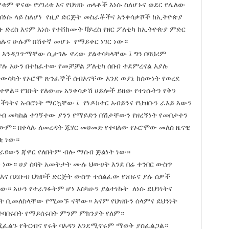
ቱም ዋናው የሃገሪቱ እና የህዝቡ ጠላቶች እነሱ ስለሆኑና ወደር የሌለው
በነሱ ላይ ስለሆነ የዚያ ድርጅት መስራቾችና አንቀሳቃሾች ከኢትዮጵያ
 ድረስ እናም እነሱ የተሸከሙት ቫይረስ የዘር ፖለቲካ ከኢትዮጵያ ምድር
በከሉና ሁሉም በሽተኛ መሆኑ የማይቀር ነገር ነው።
 እንዲገጥማቸው ሲታገሉ ኖረው ያልተሳካላቸው ፤ ግን በባህሪም
ያሉ አሁን በተከፈተው የመቻቻል ፖለቲካ ሰበብ ተደምረናል እያሉ
ተውሳካት የኦሮሞ ጽንፈኞች ሰብእናቸው እንደ ወያኔ ከሰውነት የወረደ
ብተዋል። የገቡት የለውጡ አንቀሳቃሽ ሀይሎች ይዘው የተነሱትን የቅን
ማችነትና አብሮነት ማርኳቸው ፤ የነዶክተር አብይንና የህዝቡን ራእይ እውን
ዝብ መካከል ተገኝተው ያንን የማይድን በሽታቸውን የዘረኝነት የመበታተን
ም። በቀላሉ ለመረዳት ጁሃር መሀመድ የተባለው የኦሮሞው መለስ ዜናዊ
ቂ ነው።
ራዩውን ጃዋር የለበትም ብሎ ማሰብ ጅልነት ነው።
 ነው። ሀያ ሰባት አመትታት ሙሉ ህውሀት እንደ በሬ ቀንበር ውስጥ
 እና በደቡብ ህዝቦች ድርጅት ውስጥ ተሰልፈው የነበሩና ያሉ ሰዎች
ቸው። አሁን የተራገፉትም ሆነ እስካሁን ያልተነኩት ለነሱ ደህንነትና
ይነት ቢመለስላቸው የሚመኙ ናቸው። እናም የህዝቡን ሰላምና ደህንነት
ባበሩበት የማይሰሩበት ምንም ምክንያት የለም።
ፈልጉ የቅርብና የሩቅ ባእዳን እንደሚኖሩም ማወቅ ያስፈልጋል።