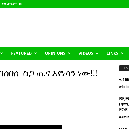
CONTACT US
FEATURED
OPINIONS
VIDEOS
LINKS
EDI
በሰ ስጋ ጤና እየነሳን ነው!!!
«ተከ
admi
REJE
(ጥማድ
FOR 
admi
ዘፈን