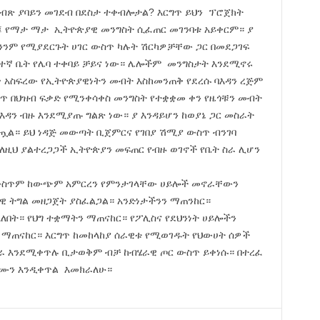
ብጽ ያባይን መገደብ በደስታ ተቀብሎታል? እርግጥ ይህን ፕሮጀክት
፤ የማታ ማታ ኢትዮጵያዊ መንግስት ሲፈጠር መገንባቱ አይቀርም። ያ
ንንም የሚያደርጉት ሀገር ውስጥ ካሉት ሽርካዎቻቸው ጋር በመደጋገፍ
ለተኛ ቤት የሌባ ተቀባይ ቻይና ነው። ሌሎችም መንግስታት እንደሚኖሩ
አስፍረው የኢትዮጵያዊነትን መብት እስከመንጠቅ የደረሱ ባእዳን ረጅም
ጥ በህዝብ ፍቃድ የሚንቀሳቀስ መንግስት የተቋቋመ ቀን የዜጎቹን መብት
እዳን ብዙ እንደሚያጡ ግልጽ ነው። ያ እንዳይሆን ከወያኔ ጋር መስራት
ግጧል። ይህ ነዳጅ መውጣት ቢጀምርና የገበያ ሽሚያ ውስጥ ብንገባ
ዚህ ያልተረጋጋች ኢትዮጵያን መፍጠር የብዙ ወገኖች የቤት ስራ ሊሆን
ከውስጥም ከውጭም አምርረን የምንታገላቸው ሀይሎች መኖራቸውን
ዊ ትግል መዘጋጀት ያስፈልጋል። አንድነታችንን ማጠንከር።
በት። የህግ ተቋማትን ማጠናከር። የፖሊስና የደህንነት ሀይሎችን
ማጠናከር። እርግጥ ከመከላከያ ሰራዊቱ የሚወገዱት የህውሀት ሰዎች
ስራ እንደሚቀጥሉ ቢታወቅም ብቻ ከብሄራዊ ጦር ውስጥ ይቀነሱ። በተረፈ
ቆሙን እንዲቀጥል እመክራለሁ።