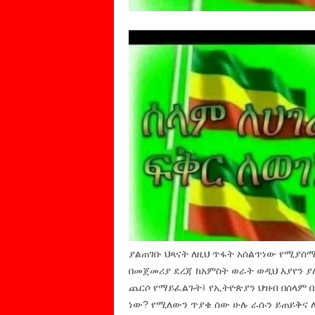
ያልጠገቡ ህጻናት ለዚህ ጥፋት አሰልጥነው የሚያ
በመጀመሪያ ደረጃ ከአምስት ወራት ወዲህ እያየን 
ጨርሶ የማይፈልጉት፤ የኢትዮጵያን ህዝብ በሰላም 
ነው? የሚለውን ጥያቄ ሰው ሁሉ ራሱን ይጠይቅና ለ