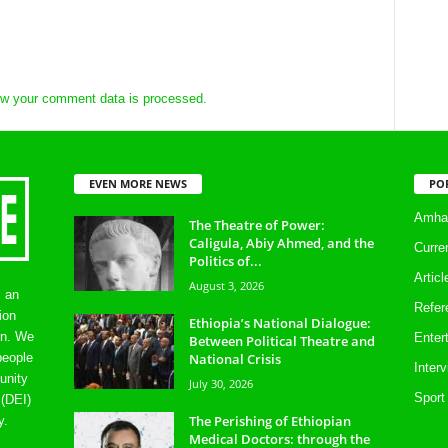
w your comment data is processed.
EVEN MORE NEWS
PO
Amhar
The Theatre of Power:
Caligula, Abiy Ahmed, and the
Curre
Politics of...
Artic
August 3, 2026
s an
Refer
ion
Ethiopia’s National Dialogue:
on. We
Enter
Between Political Theatre and
National Crisis
people
Inter
unity
July 30, 2026
Sport
 (DEI)
The Perishing of Ethiopian
y.
Medical Doctors: through the