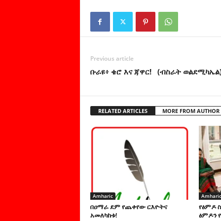
Previous article
ቡራዩ፥ ቄሮ እና ጃዋር! (ብስራት ወልደሚካኤል
RELATED ARTICLES
MORE FROM AUTHOR
Amharic
Amhari
በዐማራ ደም የጨቀየው ርእዮትና
የፅምዶ 
አመለካከቱ!
ፅምዶን የ