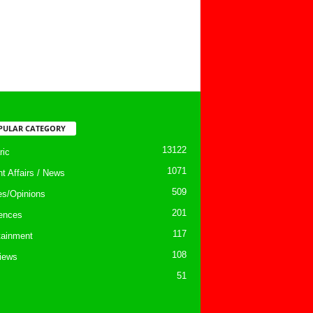
PULAR CATEGORY
13122
ic
1071
nt Affairs / News
509
les/Opinions
201
ences
117
tainment
108
views
51