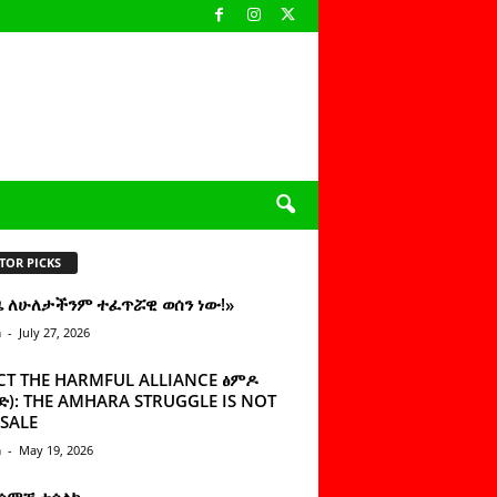
TOR PICKS
ዜ ለሁለታችንም ተፈጥሯዊ ወሰን ነው!»
n
-
July 27, 2026
CT THE HARMFUL ALLIANCE ፅምዶ
): THE AMHARA STRUGGLE IS NOT
SALE
n
-
May 19, 2026
 ሰምቼ ተሳልኩ