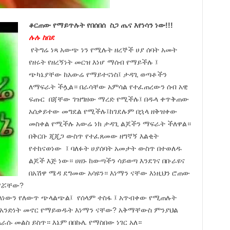
ቆርጠው የማይጥሉት የበሰበሰ ስጋ ጤና እየነሳን ነው!!!
ሉሉ ከበደ
የትግሬ ነጻ አውጭ ነን የሚሉት ዘረኞች ሀያ ሰባት አመት
የዘሩት የዘረኝነት መርዝ እነሆ ማሰብ የማይችሉ ፤
ጭካኔያቸው ከአውሬ የማይተናነስ፤ ታዳጊ ወጣቶችን
ለማፍራት ችሏል። በራሳቸው አምሳል የተፈጠረውን ሰብ አዊ
ፍጡር በጃቸው ገዝግዘው ማረድ የሚችሉ፤ በዱላ ቀጥቅጠው
አሰቃይተው መግደል የሚችሉ፤ከገደሉም በኋላ ዘቅዝቀው
መስቀል የሚችሉ አውሬ ነክ ታዳጊ ልጆችን ማፍራት ችለዋል።
በቅርቡ ጂጂጋ ውስጥ የተፈጸመው ዘግኛኝ እልቂት
የተከናወነው ፤ ባለፉት ሀያሰባት አመታት ውስጥ በተወለዱ
ልጆች እጅ ነው። ሀዘኑ ከውጣችን ሳይወጣ እንደገና በቡራዩና
በአሽዋ ሜዳ ደግመው አሳዩን። እነማን ናቸው እነዚህን ሮጠው
ሰማሯቸው?
ያለነውን የለውጥ ጭላልጭል፤ የሰላም ተስፋ ፤ አጥብቀው የሚጠሉት
በአንድነት መኖር የማይወዱት እነማን ናቸው? አቅማቸውስ ምንያህል
ራሱ መልስ ይስጥ። እኔም በበኩሌ የማስበው ነገር አለ።