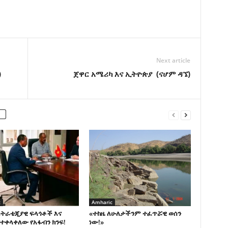
Next article
)
ጀዋር አሜሪካ እና ኢትዮጵያ (ናሆም ዳኜ)
c
Amharic
ስትራቴጂያዊ ፍላጎቶች እና
«ተከዜ ለሁለታችንም ተፈጥሯዊ ወሰን
ተቀላቀለው የአፋብን ክንፍ!
ነው!»