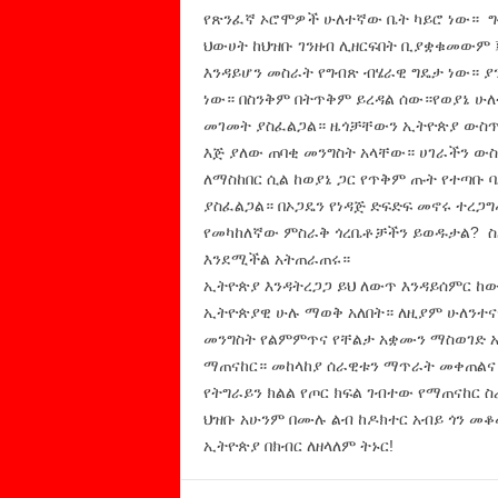
የጽንፈኛ ኦሮሞዎች ሁለተኛው ቤት ካይሮ ነው። ግ
ህውሀት ከህዝቡ ገንዘብ ሊዘርፍበት ቢያቋቁመውም 
እንዳይሆን መስራት የግብጽ ብሄራዊ ግዴታ ነው። ያ
ነው። በስንቅም በትጥቅም ይረዳል ሰው።የወያኔ ሁ
መገመት ያስፈልጋል። ዜጎቻቸውን ኢትዮጵያ ውስጥ 
እጅ ያለው ጠባቂ መንግስት አላቸው። ሀገራችን ውስ
ለማስከበር ሲል ከወያኔ ጋር የጥቅም ጡት የተጣቡ ባ
ያስፈልጋል። በኦጋዴን የነዳጅ ድፍድፍ መኖሩ ተረጋ
የመካከለኛው ምስራቅ ጎረቤቶቻችን ይወዱታል? ስለ
እንደሚችል አትጠራጠሩ።
ኢትዮጵያ እንዳትረጋጋ ይህ ለውጥ እንዳይሰምር 
ኢትዮጵያዊ ሁሉ ማወቅ አለበት። ለዚያም ሁለንተና
መንግስት የልምምጥና የቸልታ አቋሙን ማስወገድ አለ
ማጠናከር። መከላከያ ሰራዊቱን ማጥራት መቀጠልና 
የትግራይን ክልል የጦር ክፍል ገብተው የማጠናከር 
ህዝቡ አሁንም በሙሉ ልብ ከዶክተር አብይ ጎን መ
ኢትዮጵያ በክብር ለዘላለም ትኑር!