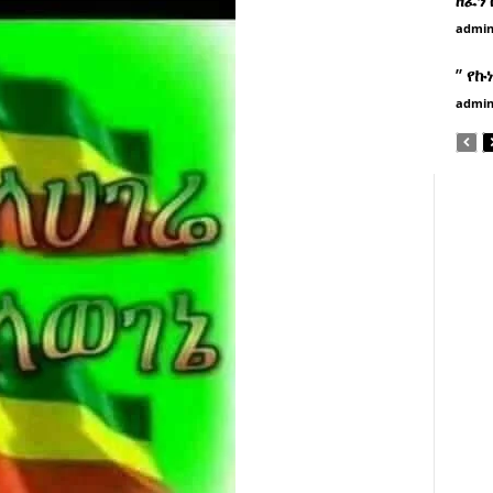
admi
” የኩ
admi