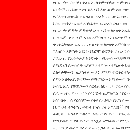
የህውሀትን ሰዎች በተለይ እናስቀምጣቸው ። ምክንያ
ሀብትም ዘርፈው የያዙ ስለሆነ፤ ለውጡም የመጣው 
የፖለቲካ መድረክ ተወግደው ጥልቅ ጉርጓድ እስካልገቡ
ከስሩ ተነቅሎ አብሮ እስካልተቀበረ ድረስ ህዝቡ መ
የህውሀት ምኞት ምኞታቸው የሆነ፤ የህውሀት እድል
በግብርም በጭካኔም አንድ አምሳል የሆኑ በውጭም 
ተግተልትለው ወደ ሀገር የገቡት የህውሀት አምሳል 
ግለሰቦች አምስት አይነት የኦሮሞ ድርጅት ሆነው ገ
ፖለቲካ ፤ የኢትዮጵያ አንድነት ፤ የህዝብ ወንድማ
ለማድረግ ለመስራት ሳይሆን ፤ የኛ ነው የሚሉት ህ
ልክፍታቸውን ሊያስፋፉ መሆኑ ምንም ጥርጥር የለው
ሰሞኑን በቴሌቪዥናቸው የሚናገረውን ማድመጥ በ
አብዲ ኢሌ የጅጅጋውን ሰርቷል ከህውሀት ጋር። የቡ
ሌላው ሶስተኛው ወገን በባንዳነት ሲያገለግል የኖረው
አስገብቶ ፤ ሲያርስባቸው የቆዩ በኦህዲድ በአማራው
በህውሀት ትንፋሽ ይወድቁ ይነሱ የነበሩ ግለሰቦች ና
ቀጣይነት ዋስትና የነበረው አሰራር የህውሀት የበላ
የሚያውክ ማናቸውንም ወንጀል ለማቀናበር የማይተ
ኢትዮጵያ ውስጥ ሰላምና መረጋጋት እንዳይመጣ የሚ