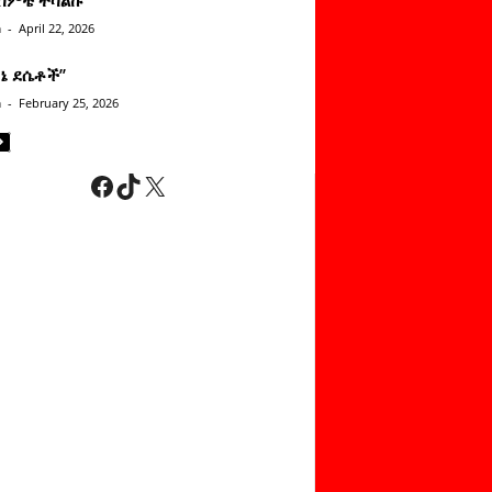
n
-
April 22, 2026
ነኔ ደሴቶች’’
n
-
February 25, 2026
Facebook
TikTok
X