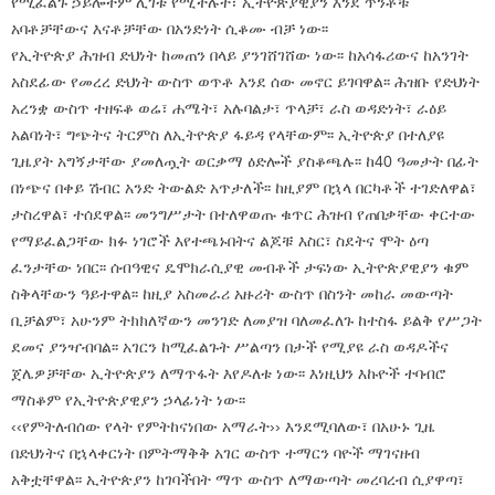
የሚፈልጉ ኃይሎችም ሊገቱ የሚችሉት፣ ኢትዮጵያዊያን እንደ ጥንቶቹ
አባቶቻቸውና እናቶቻቸው በአንድነት ሲቆሙ ብቻ ነው፡፡
የኢትዮጵያ ሕዝብ ድህነት ከመጠን በላይ ያንገሸገሸው ነው፡፡ ከአሳፋሪውና ከአንገት
አስደፊው የመረረ ድህነት ውስጥ ወጥቶ እንደ ሰው መኖር ይገባዋል፡፡ ሕዝቡ የድህነት
አረንቋ ውስጥ ተዘፍቆ ወሬ፣ ሐሜት፣ አሉባልታ፣ ጥላቻ፣ ራስ ወዳድነት፣ ራዕይ
አልባነት፣ ግጭትና ትርምስ ለኢትዮጵያ ፋይዳ የላቸውም፡፡ ኢትዮጵያ በተለያዩ
ጊዜያት አግኝታቸው ያመለጧት ወርቃማ ዕድሎች ያስቆጫሉ፡፡ ከ40 ዓመታት በፊት
በነጭና በቀይ ሽብር አንድ ትውልድ አጥታለች፡፡ ከዚያም በኋላ በርካቶች ተገድለዋል፣
ታስረዋል፣ ተሰደዋል፡፡ መንግሥታት በተለዋወጡ ቁጥር ሕዝብ የጠበቃቸው ቀርተው
የማይፈልጋቸው ክፉ ነገሮች እየተጫኑበትና ልጆቹ እስር፣ ስደትና ሞት ዕጣ
ፈንታቸው ነበር፡፡ ሰብዓዊና ዴሞክራሲያዊ መብቶች ታፍነው ኢትዮጵያዊያን ቁም
ስቅላቸውን ዓይተዋል፡፡ ከዚያ አስመራሪ አዙሪት ውስጥ በስንት መከራ መውጣት
ቢቻልም፣ አሁንም ትክክለኛውን መንገድ ለመያዝ ባለመፈለጉ ከተስፋ ይልቅ የሥጋት
ደመና ያንዣብባል፡፡ አገርን ከሚፈልጉት ሥልጣን በታች የሚያዩ ራስ ወዳዶችና
ጀሌዎቻቸው ኢትዮጵያን ለማጥፋት እየዶለቱ ነው፡፡ እነዚህን እኩዮች ተባብሮ
ማስቆም የኢትዮጵያዊያን ኃላፊነት ነው፡፡
‹‹የምትለብሰው የላት የምትከናነበው አማራት›› እንደሚባለው፣ በአሁኑ ጊዜ
በድህነትና በኋላቀርነት በምትማቅቅ አገር ውስጥ ተማርን ባዮች ማገናዘብ
አቅቷቸዋል፡፡ ኢትዮጵያን ከገባችበት ማጥ ውስጥ ለማውጣት መረባረብ ሲያዋጣ፣