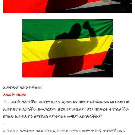
ኢትዮጵያ ላይ አትዶልቱ!
አስራት ብርሀኑ
* …
ድብቅ ዓላማችሁ መቼም ቢሆን ይጋለጣልና በከንቱ አትፍጨርጨሩ፡፡ በአደባባይ
ኢትዮጵያዬ እያላችሁ ከመጋረጃው ጀርባ የምታሴሩም ሆነ፣ በድፍረት ተሞልታችሁ
በግልጽ ኢትዮጵያን ለማፍረስ የምትባዝኑ መቼም አይሳካላችሁም
—
ኢትዮጵያ ከሥልጣን በላይ ናት፡፡ ኢትዮጵያ ከማናቸውም ጥቅማ ጥቅሞች በላይ