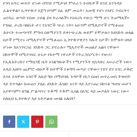
የጎሳ አጥር ውስጥ ሆነው በገሃድ የሚቃዡ ምሁራን ተብዬዎች እንደ እንጉዳይ
ፈልተዋል፡፡ ኢትዮጵያ እጀግ በጣም ሰፊ ለም መሬት፣ አመቺ የሆነ የአየር ንብረትና
ጠንካራ ወጣት የሰው ኃይል ይዛ ትራባለች፡፡ የአፍሪካ የውኃ ማማ ሆና ትጠማለች፡፡
የገዘፈ ታሪክ ባለቤት ሆና የአገሮች ጭራ ናት፡፡ አሁንም በሚሊዮኖች የሚቆጠሩ
ሕፃናት ተመጣጣኝ ምግብ ስለማያገኙ ይቀነጭራሉ ወይም ይሞታሉ፡፡ ከድህነት ወለል
በታች የሚኖሩ በሚሊዮኖች የሚቆጠሩ ኢትዮጵያዊያን ካሉት በታች፣ ከሞቱት በላይ
ሆነው ከአንገፍጋፊ ድህነት ጋር ይኖራሉ፡፡ ሚሊዮኖች መጠለያ አልባ ናቸው፡፡
በከተሞች በሚያሳፍር ሁኔታ የከተማ ነዋሪዎች የትራንስፖርት፣ የውኃ፣
የኤሌክትሪክና የማዘጋጃ ቤት አገልግሎቶችን የሚያገኙት በኋላቀር አሠራሮች ነው፡፡
አዲስ አበባን ጨምሮ ብዙዎች ከተሞች የቆሻሻ መጣያ ናቸው፡፡ የደሃ ደሃ አገር ታቅፎ
እንደ ደላቸው አገሮች እዚህ ግቡ በማይባሉ ጉዳዮች በነጋ በጠባ መተራመስ ትዝብት
ላይ ይጥላል፡፡ ከመጠን ያለፈ ድህነት ሕዝቡ አናት ላይ እያናጠረ በከንቱ ግብዝ መሆን
አያዋጣም፡፡ ለግል ሥልጣንና ጥቅማ ጥቅም ሲባል በአገር ላይ መዶለት ነውር ነው፡፡
ስለዚህ ኢትዮጵያ ላይ አትዶልቱ መባል አለበት!