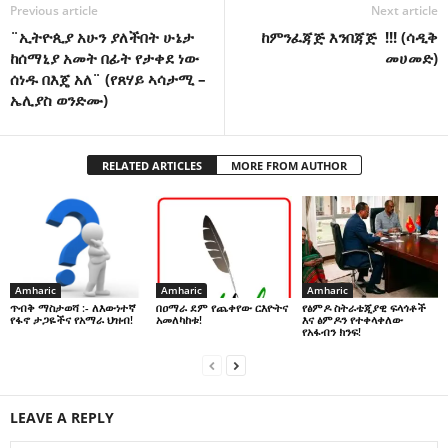
Previous article
Next article
¨ኢትዮጲያ አሁን ያለችበት ሁኔታ
ከምንፈጃጅ እንበጃጅ !!! (ሳዲቅ
ከሰማኒያ አመት በፊት የታቀደ ነው
መሀመድ)
ሰነዱ በእጄ አለ¨ (የጸሃይ ኣሳታሚ –
ኤሊያስ ወንድሙ)
RELATED ARTICLES
MORE FROM AUTHOR
Amharic
Amharic
Amharic
በዐማራ ደም የጨቀየው ርእዮትና
የፅምዶ ስትራቴጂያዊ ፍላጎቶች
ጥብቅ ማስታወሻ :- ለእውነተኛ
አመለካከቱ!
እና ፅምዶን የተቀላቀለው
የፋኖ ታጋዬችና የአማራ ህዝብ!
የአፋብን ክንፍ!
LEAVE A REPLY