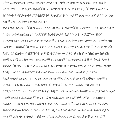
ናት፡፡ ኢትዮጵያን የማያስቀድም ሥልጣን፣ ጥቅም ወይም ሌላ ነገር ተቀባይነት
የለውም፡፡ ኢትዮጵያን ከራሳችሁ ሥልጣንና ጥቅማ ጥቅም በታች የምትመለከቱ
የበላዮች ፣ የበታቾች፣ ፖለቲከኞች፣ አክቲቪስቶች ወይም ሌላ መጠሪያ ያላችሁ ሁሉ
እጃችሁን ከኢትዮጵያ ላይ አንሱ፡፡
ያልተገራ አንደበታችሁን አደብ አስገዙ፡፡ ድብቅ ዓላማችሁ መቼም ቢሆን ይጋለጣልና
በከንቱ አትፍጨርጨሩ፡፡ በአደባባይ ኢትዮጵያዬ እያላችሁ ከመጋረጃው ጀርባ
የምታሴሩም ሆነ፣ በድፍረት ተሞልታችሁ በግልጽ ኢትዮጵያን ለማፍረስ የምትባዝኑ
መቼም አይሳካላችሁም፡፡ ኢትዮጵያ ለዘመናት የገጠሟትን ፈተናዎች እየተሸጋገረች
እዚህ የደረሰችው፣ በጀግኖች ልጆቿ ተጋድሎ መሆኑን ታሪክ ይመሰክራል፡፡ ከታሪክ
መማር የማይፈልጉ ግን በተደጋጋሚ ቢያደቡም፣ ኢትዮጵያ በልጆቿ ትግል እዚህ
ደርሳለች፡፡ በኢትዮጵያ ላይ መዶለት አያዋጣም፡፡ ያዋጣል የሚል ካለም የጊዜ ጉዳይ
እንጂ ውርደት ተከናንቦ፣ የታሪክና የመጪው ትውልድ መሳቂያ ይሆናል፡፡
ለኢትዮጵያ መፃኢ ዕጣ ፈንታ አዎንታዊ ሚና ሊኖራቸው የማይችሉና ሰላሟን
የሚፈታተኑ በሙሉ፣ ቢቻል ከገቡበት የጥፋት ጎዳና ሊመለሱ ይገባል፡፡ ይህ
የማይሆንላቸው ከሆነ ደግሞ አጥፊ እጃቸውን መሰብሰብ አለባቸው፡፡ ይህ ጉዳይ ሲነሳ
በመጀመሪያ በፌዴራልም ሆነ በክልል ብሔራዊ መንግሥታት ሥልጣን ይዘው፣
ኃላፊነታቸውን በሚገባ መወጣት ያልቻሉ አመራሮች ራሳቸውን ኦዲት ማድረግ
ይኖርባቸዋል፡፡ አገሪቱን በብሔር እየተቧደኑ እንደ ቅርጫ መቀራመት ካሁን በኋላ
መቆም አለበት፡፡ በተለይ በገዥው ፓርቲ ኢሕአዴግ አባል ድርጅቶች አመራሮች