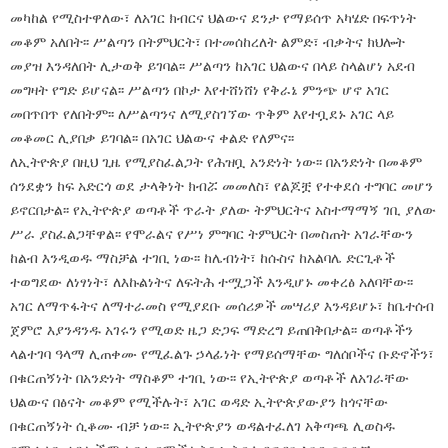
መካከል የሚስተዋለው፣ ለአገር ክብርና ህልውና ደንታ የማይሰጥ አካሄድ በፍጥነት
መቆም አለበት፡፡ ሥልጣን በትምህርት፣ በተመሰከረለት ልምድ፣ ብቃትና ክህሎት
መያዝ እንዳለበት ሊታወቅ ይገባል፡፡ ሥልጣን ከአገር ህልውና በላይ ስላልሆነ አደብ
መግዛት የግድ ይሆናል፡፡ ሥልጣን በኮታ እየተሸነሸነ የቅራኔ ምንጭ ሆኖ አገር
መበጥበጥ የለበትም፡፡ ለሥልጣንና ለሚያስገኘው ጥቅም እየተቧደኑ አገር ላይ
መቆመር ሊያበቃ ይገባል፡፡ በአገር ህልውና ቀልድ የለምና፡፡
ለኢትዮጵያ በዚህ ጊዜ የሚያስፈልጋት የሕዝቧ አንድነት ነው፡፡ በአንድነት በመቆም
ሰንደቋን ከፍ አድርጎ ወደ ታላቅነት ክብሯ መመለስ፣ የልጆቿ የተቀደሰ ተግባር መሆን
ይኖርበታል፡፡ የኢትዮጵያ ወጣቶች ጥራት ያለው ትምህርትና አስተማማኝ ገቢ ያለው
ሥራ ያስፈልጋቸዋል፡፡ የሞራልና የሥነ ምግባር ትምህርት በመስጠት አገራቸውን
ከልብ እንዲወዱ ማስቻል ተገቢ ነው፡፡ ከሌብነት፣ ከሱስና ከአልባሌ ድርጊቶች
ተወግደው ለነፃነት፣ ለእኩልነትና ለፍትሕ ተሟጋች እንዲሆኑ መቀረፅ አለባቸው፡፡
አገር ለማጥፋትና ለማተራመስ የሚያደቡ መሰሪዎች መሣሪያ እንዳይሆኑ፣ ከቤተሰብ
ጀምሮ እያንዳንዱ አገሩን የሚወድ ዜጋ ድጋፍ ማድረግ ይጠበቅበታል፡፡ ወጣቶችን
ላልተገባ ዓላማ ሊጠቀሙ የሚፈልጉ ኃላፊነት የማይሰማቸው ግለሰቦችና ቡድኖችን፣
በቁርጠኝነት በአንድነት ማስቆም ተገቢ ነው፡፡ የኢትዮጵያ ወጣቶች ለአገራቸው
ህልውና በፅናት መቆም የሚችሉት፣ አገር ወዳድ ኢትዮጵያውያን ከጎናቸው
በቁርጠኝነት ሲቆሙ ብቻ ነው፡፡ ኢትዮጵያን ወዳልተፈለገ አቅጣጫ ሊወስዱ