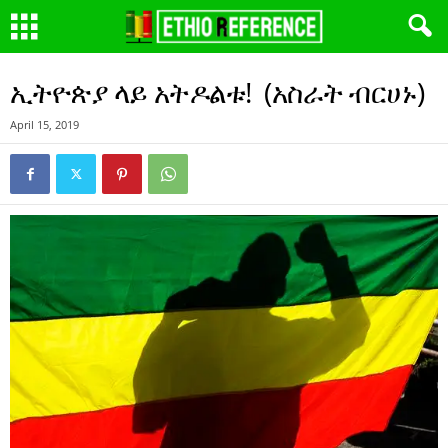
ኢትዮጵያ ላይ አትዶልቱ! (አስራት ብርሀኑ)
April 15, 2019