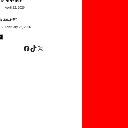
n
-
April 22, 2026
ነኔ ደሴቶች’’
n
-
February 25, 2026
Facebook
TikTok
X