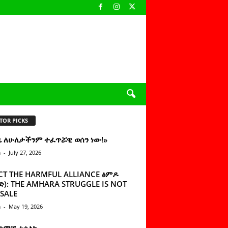
TOR PICKS
ዜ ለሁለታችንም ተፈጥሯዊ ወሰን ነው!»
n
-
July 27, 2026
CT THE HARMFUL ALLIANCE ፅምዶ
): THE AMHARA STRUGGLE IS NOT
SALE
n
-
May 19, 2026
 ሰምቼ ተሳልኩ