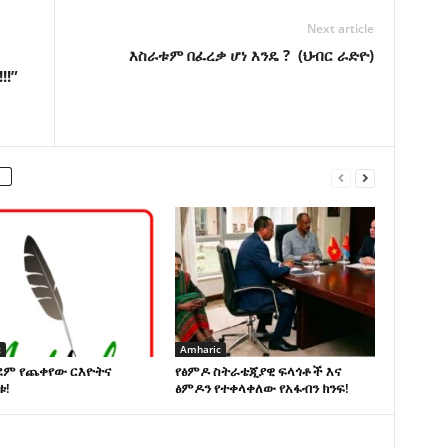
Next article
እስራቱም በፈረቃ ሆነ እንዴ ? (ህብር ራድዮ)
!!”
c
Amharic
ደም የጨቀየው ርእዮትና
የፅምዶ ስትራቴጂያዊ ፍላጎቶች እና
ቱ!
ፅምዶን የተቀላቀለው የአፋብን ክንፍ!