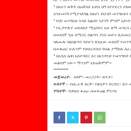
* በአሁን ወቅት በጠቅላይ አቃቤ ህግ እየተደረገ ያለ
እንደመነሻ የሚያገለግል ስለሆነ ይህ ህገ መንግስቱ
* የህገ መንግስቱ ጉዳይ እልባት ሳያገኝ ምንም አይነ
* የኢትዮጵያ መከላከያ ሚኒስትር አቶ ለማ መገርሳ 
በመደበኛ ጊዜ ከሚኖር ስልጣን ያነሰ መሆኑ ሊሰመርበ
ባለሙሉ ባለስልጣን ሳይሆን ለጊዜው መደበኛ የመንግ
በመቁጠር ሁሉንም የህብረተሰብ ክፍል ያማከሉ ስራ
* በአዲስ አበባ አስተዳደር እና በአንዳንድ የመንግስ
መልካም ነው። ማንንም አይጠቅምም።
**********
መጀመሪያ
፡- ሰላም፣ መረጋጋት፣ ጸጥታ፣
ሁለተኛ
፡- ብሔራዊ እርቅ፣ የልሂቃን ድርድር፣ ሕገ
ሦስተኛ
፡- የህዝብ ቆጠራ በመቀጠል ምርጫ