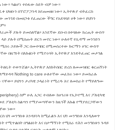
 ነው። ካልሆነ ተስፋው ስደት ብቻ ነው።
ፈቀ ህዝቡን በፕሮፓጋንዳ እየጠመዘዘ ነው፡፡ ኢትዮጵያ ብትፈርስ
 መንገድ በመዘጋቱ የፈጠረው ችግር የአደባባይ ሀቅ ነው፡፡ ይህንን
ም፡፡
አማራጮች ያሉት ይመስለኛል፡፡ አንደኛው ደቡብ በተባለው ከረጢት ውስጥ
ን ላይ ያሉት በሚሰጡት ድርጎ መኖር ነው፡፡ ሁለተኛ የሲዳማ መንገድን
ከሚሰሩ ኃይሎች ጋር በመተባበር በሚመሰረተው ኩርማን ሀገር ውስጥ
ተኛው በዜግነት በእኩልነት የሚኖሩባት ኢትዮጵያ እንድትፈጠር መታገል
ሚባል ትዕቢት ተወጥሯል፡፡ ኢትዮጵያ እስክትሰበር ድረስ ለመመዝበር ቁርጠኝነት
ለማይዳዳ Nothing to care ሁለተኛው መፈክሩ ነው፡፡ ይመክራሉ
 ናቸው፡፡ ይህንን ታሪካዊ ኃላፊነት የሚረዱ እና ለመስራት የማይለግሙ
(periphery) ስም ሁሌ አጋር ተብለው ከሀገሪቱ የኢኮኖሚ እና ፖለቲካዊ
ወደ ፖለቲካ ስልጣን የማያመጣቸውን ከዜጎች እኩል የማያደርጋቸውን
ቸው ነው፡፡
ዲፈርስ ህገ መንግስቱ እንዳይነካ ከሚፈልጉ እና ህገ መንግስቱ እንዲለወጥ
ት የሚጥልበት በግልፅነት እና በታማኝነት የሚሰራ የሕገ መንግስቱን ጉዳይ
ማክር ቡድን በተቻለ ፍጥነት መቋቋም አለበት።