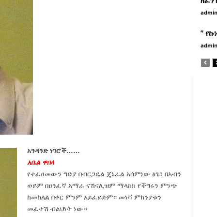
admi
” የኩ
admi
አንዳንድ ነገሮች……
አቤል ዋበላ
የተፈፀመውን ግድያ በብርጋዴል ጄኔራል አሳምነው ፅጌ፣ በአብን
ወይም በፀንፈኛ አማራ ናሽናሊዝም ማላከክ የችግሩን ምንጭ
ከመከለል በቀር ምንም አይፈይድም። መነሻ ምክንያቱን
መፈተሽ ብልህነት ነው።