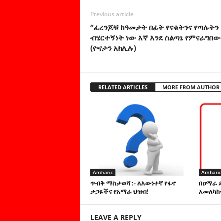
Previous article
“ፈረንጆቹ ከዓመታት በፊት የናቁትንና የጣሉትን
ብሄርተኝነት ነው እኛ እንደ ስልጣኔ የምናራግበው!
(ዮናታን አክሊሉ)
RELATED ARTICLES
MORE FROM AUTHOR
Amharic
Amhari
ጥብቅ ማስታወሻ :- ለእውነተኛ የፋኖ
በዐማራ 
ታጋዬችና የአማራ ህዝብ!
አመለካከ
LEAVE A REPLY