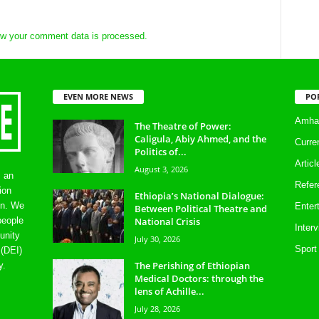
w your comment data is processed.
EVEN MORE NEWS
PO
Amhar
The Theatre of Power:
Caligula, Abiy Ahmed, and the
Curre
Politics of...
Artic
August 3, 2026
s an
Refer
ion
Ethiopia’s National Dialogue:
on. We
Enter
Between Political Theatre and
National Crisis
people
Inter
unity
July 30, 2026
Sport
 (DEI)
The Perishing of Ethiopian
y.
Medical Doctors: through the
lens of Achille...
July 28, 2026