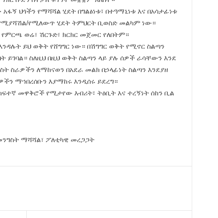
ው አፋኝ ህጎችን የማሻሻል ሂደት በግልፅነቱ፣ በተዓማኒነቱ እና በአሳታፊነቱ
ን የሚያሻሽል/የሚለውጥ ሂደት ትምህርት ቢወስድ መልካም ነው።
ት የምርጫ ወሬ፣ ሽርጉድ፣ ክርክር መጀመር የለበትም።
እንዳሉት ይህ ወቅት የሸግግር ነው። በሽግግር ወቅት የሚኖር ስልጣን
ት ይገባል። ስለዚህ በዚህ ወቅት ስልጣን ላይ ያሉ ሰዎች ራሳቸውን እንደ
ስት ስራዎችን ለማከናወን በአደራ መልክ በኃላፊነት ስልጣን እንደያዘ
ዎችን ማኀበረሰቡን እያማከሩ እንዲሰሩ ይደረግ።
ት ከፍተኛ መዋቅሮች የሚታየው እብሪት፣ ትዕቢት እና ተረኝነት ሰከን ቢል
 መንግስት ማሻሻል፣ ፖለቲካዊ መረጋጋት