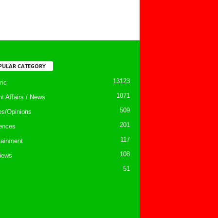
PULAR CATEGORY
13123
ic
1071
nt Affairs / News
509
les/Opinions
201
ences
117
tainment
108
views
51