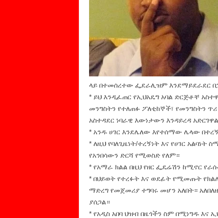
ላይ በተመሰረተው ፌደራሊዝም እንደማይደራደር በ
* ይህ እንዲፈጠር የኢህአዴግ አባል ድርጅቶቸ አስተዋ
መንግስትን የተለጠፉ ፖለቲከኞች፣ የመንግስትን ጥሪ
አስተዳደር ነባራዊ እውነታውን እንዳይረዳ አድርገዋል
* አንዱ ሀገር እንደሌለው እየተሰማው ሌላው በተረኝነ
* ለዚህ የባለጊዜነት/ተረኝነት እና የሀገር አልባነት
የአንበሳውን ድርሻ የሚወስድ የለም።
* የአማራ ክልል በዚህ የዘር ፌዴሬሽን ከሚኖር የራ
* በህይወት የተረፉት እና ወደፊት የሚመጡት የክልሉ
ማድረግ የመጀመሪያ ተግባሩ መሆን አለበት። አለበለ
ያሰጋል።
* የአዲስ አበባ ህዝብ በዜጎችን ስም በሚነግዱ እ