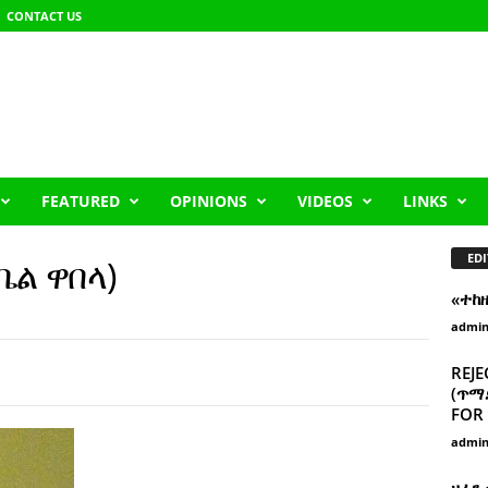
CONTACT US
FEATURED
OPINIONS
VIDEOS
LINKS
EDI
ቤል ዋበላ)
«ተከ
admi
REJE
(ጥማድ
FOR 
admi
ዘፈን