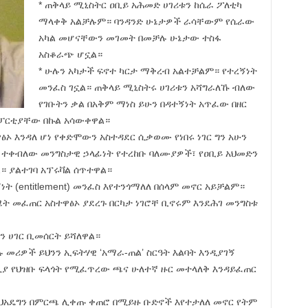
* ጠቅላይ ሚኒስትር ዐቢይ አሕመድ ሀገሪቱን ከሴራ ፖለቲካ
ማላቀቅ አልቻሉም። ባንዳንድ ሁኔታዎች ራሳቸውም የሴራው
አካል መሆናቸውን መገመት በመቻሉ ሁኔታው ተስፋ
አስቆራጭ ሆኗል።
* ሁሉን አካታች ፍኖተ ካርታ ማቅረብ አልተቻልም። የተረኝነት
መንፈስ ገኗል። ጠቅላይ ሚኒስትሩ ሀገሪቱን አሻግራለኹ ብለው
የገቡትን ቃል በአቅም ማነስ ይሁን በዳተኝነት አጥፈው በዘር
ፓርቲያቸው በኩል አሳውቀዋል።
ፅኦ እንዳለ ሆነ የቀድሞውን አስተዳደር ሲቃወሙ የነበሩ ነገር ግን አሁን
 ተቀብለው መንግስታዊ ኃላፊነት የተረከቡ ባለሙያዎች፣ የዐቢይ አህመድን
። ያልተገባ አፕሩቫል ሰጥተዋል።
ት (entitlement) መንፈስ እየተንጎማለለ በሰላም መኖር አይቻልም።
 ስሜት መፈጠር አስተዋፅኦ ያደረጉ በርካታ ነገሮቸ ቢኖሩም እንደሕገ መንግስቱ
ሱን ሀገር ቢመሰርት ይሻለዋል።
 መሪዎች ይህንን ኢፍትሃዊ ‘አማራ-ጠል’ ስርዓት እልባት እንዲያገኝ
ዚያ የህዝቡ ፍላጎት የሚፈጥረው ጫና ሁለተኛ ዙር መተላለቅ እንዳይፈጠር
ና ኢህአዴግን በምርጫ ሊቀጡ ቀጠሮ በሚይዙ ቡድኖች እየተታለለ መኖር የትም