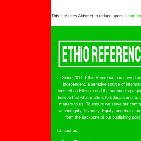
This site uses Akismet to reduce spam.
Learn ho
Since 2014, Ethio-Reference has served a
independent, alternative source of informat
focused on Ethiopia and the surrounding regi
believe that what matters to Ethiopia and its 
matters to us. To ensure we serve our comm
with integrity, Diversity, Equity, and Inclusion
form the backbone of our publishing polic
Contact us:
ethreference@gmail.com