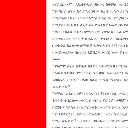
አያደርሰውም። ለኢትዮጵያ ህልውና ከተቻለ መታገል
*በትግራይ ልሂቁ እና ፖለቲከኛው አራት ኪሎን እየና
የሚጎዳው ህዝቡ ነው፡፡ ከአማራ ክልል ጋር የሚገናኘው
የሚያስተውል በቂ ልሂቅ እና ፖለቲከኛ በመድረኩ የለ
* ደቡብ ክልል ተብሎ በሚጠራው የሀገሪቱ ክፍል 
ሆኖ የሀገሪቱ ገዢዎች ደጋፊ እና ተባባሪ እና በስልጣ
በመከተል ክልልነት በማወጅ ኢትዮጵያን ለማፍረስ 
ከመጀመሪያው ባልተለየ አጃቢነት መኖር ነው፡፡ ሦስ
ነው፡፡
* የኦሮሞ ልሂቅ ከጥቂቱ በቀር Live with it በ
አለው፡፡ ስትሰበር ደግሞ ኩርማን ሀገር ለመመስርት ስ
ይዘክራሉ የተባሉት በለው በለው የሚል ማደናበር ላይ
ወዴት አሉ?
*ሶማሌ፣ አፋር፣ ጋምቤላ እና ቤኒሻንጉል በዳር ሀገር 
ጉዳዮች ተገልለው መኖር ይመርጡ ይሆን? መቼም 
ስርዓት ካላዋለዱ በኩርማን ሀገር መረገጥ እጣ ፈንታ
* ይህ የተረኝነት እና የሀገር አልባነት መንፈስ እን
የሚፈልጉ ሰዎችን ያካተተ ብዙሃኑ ኢትዮጵያዊ እምነ
በምን አይነት መንገድ መፍትሔ እንደሚያገኝ የሚያ