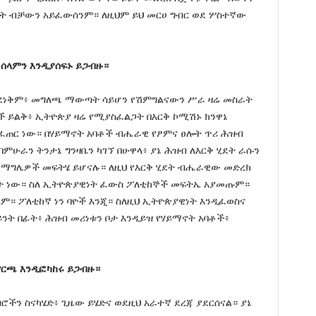
ውነት ብቻውን አይፈውሰንም። ለዚህም ይህ መርሀ ግብር ወደ ሦስተኛው
ና ሰላምን እንዲያሰፍኑ ይጋብዙ።
ቢደነቅም፥ መግለጫ ማውጣት ሳይሆን የሽምግልናውን ሥራ ዛሬ መስራት
 ይልቅ፥ ኢትዮጵያ ዛሬ የሚያስፈልጋት በእርቅ ኮሚሽኑ ክንዋኔ
ፈጠር ነው። በሃይማኖት አባቶች ብሔራዊ የፆምና ፀሎት ጥሪ ሕዝብ
በምሁራን ትንታኔ ግንዛቤን ካገኘ በሁዋላ፥ ያኔ ሕዝብ ለእርቅ ሂደት ራሱን
ዊ ሽማግሌዎች መፍትሄ ይሆናሉ። ለዚህ የእርቅ ሂደት ብሔራዊው መድረክ
ማለት ነው። ስለ ኢትዮጵያዊነት ፈውስ ፖለቲከኞች መፍትኤ አያመጡም።
። ፖለቲከኛ ነን ባዮች እንጂ። ስለዚህ ኢትዮጵያዊነት እንዲፈወስና
ይንት በፊት፥ ሕዝብ መሪነቱን ቦታ እንዲይዝ የሃይማኖት አባቶች፥
ምርጫ እንዲፎካከሩ ይጋብዙ።
ሮችን ስናካሄድ፥ ጊዜው ይሄድና ወደዚህ አራተኛ ደረጃ ያደርሰናል። ያኔ