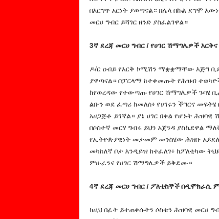
በእርግጥ አርነት ያወጣናል። በሌላ በኩል ደግሞ እ
መርሀ ግብር ይሻገር ዘንድ ያስፈልገዋል።
3ኛ ደረጃ መርሀ ግብር / የሀገር ሽማግሌዎች እርቅ
ዶ/ር ዐብይ የእርቅ ኮሚሽን ማቋቋማቸው እጅግ 
ያዋጣናል። በፓርላማ ከተቀመጡት የሕዝብ ተወካዮች
ከየወረዳው የተውጣጡ የሀገር ሽማግሌዎች ጉባሄ ቢ
ልቡን ወደ ፈጣሪ ከመለሰ፥ የሀገሩን ችግርና መፍትሄ 
አዘጋጅቶ ይገኛል። ያኔ ሀገር በቀል የሆኑት ሕዝባ
በሶስተኛ መርሃ ግብሩ ይህን አጀንዳ ያስኬደዋል 
የኢትዮጵያዊነት መታመም መንስሄው ሕዝቡ አይደለም
መካከለኛ ቦታ እንዲይዝ ከተፈለገ፥ ከፖለቲካው ትህ
ምሁራንና የሀገር ሽማግሌዎች ይቅደሙ።
4ኛ ደረጃ መርሀ ግብር / ፖለቲከኞች በዲሞክራሲ 
ከዚህ በፊት ይተጠቀሱትን ሶስቱን ሕዝባዊ መርሀ ግብ