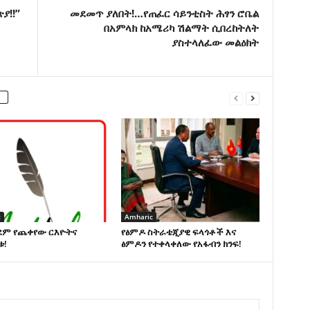
ያ!!”
መደመጥ ያለበት!…የጠፈር ሳይንቲስት ሕፃን ሮቤል
በአምላክ ከአሜሪካ ሽልማት ሲበረከትለት
ያስተላለፈው መልዕክት
c
Amharic
ደም የጨቀየው ርእዮትና
የፅምዶ ስትራቴጂያዊ ፍላጎቶች እና
ቱ!
ፅምዶን የተቀላቀለው የአፋብን ክንፍ!