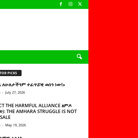
TOR PICKS
ዜ ለሁለታችንም ተፈጥሯዊ ወሰን ነው!»
n
-
July 27, 2026
CT THE HARMFUL ALLIANCE ፅምዶ
): THE AMHARA STRUGGLE IS NOT
SALE
n
-
May 19, 2026
 ሰምቼ ተሳልኩ