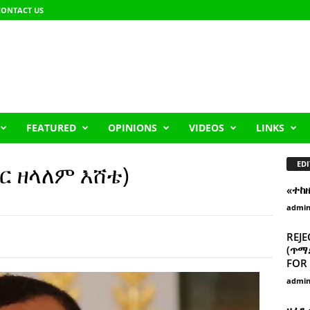
CONTACT US
FEATURED
OPINIONS
VIDEOS
LINKS
EDI
/ር ዘላለም እሸቴ)
«ተከ
admi
REJE
(ጥማድ
FOR 
admi
ዘፈን