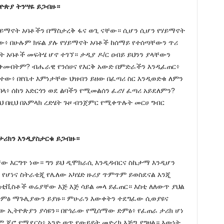
ትዮጵያ ትንሣዬ ይጋብዙ።
ሃይማኖት አባቶችን በማስታረቅ ፋና ወጊ ናቸው። ሲሆን ሲሆን የሃይማኖት
ው፥ በሁሉም ክፍል ያሉ የሃይማኖት አባቶች ከሰማይ የተሰጣቸውን ጥሪ
 አባቶች መፍትሄ ሆኖ ተገኘ። ታዲያ ዶ/ር ዐብይ ይህንን ያላቸውን
ቀሙበትም? ብሔራዊ የንሰሀና የእርቅ አውድ በምድራችን እንዲፈጠር፥
ተው፥ በየቤተ እምነታቸው ህዝብን ይዘው በፈጣሪ ስር እንዲወድቁ ለምን
ባላ፥ ሰከን አድርጎን ወደ ልባችን የሚመልሰን ፈሪሃ ፈጣሪ አይደለምን?
ህ በዚህ በአምላክ ረድሄት ጉዞ ብንጀምር የሚቀጥሉት መርሀ ግብር
 ታሪክን እንዲያስታርቁ ይጋብዙ።
ቸው እርግጥ ነው። ግን ይህ ዲሞክራሲ እንዲዳብርና ስኬታማ እንዲሆን
የሆነና ስትራቴጂ የሌለው አካሄድ ዙሪያ ጥምጥም ይወስደናል እንጂ
ክቲቪስቶች ወሬያቸው እጅ እጅ ሳይል መላ ይፈጠር። እስቲ ለለውጥ ያህል
ድምፅ ማጉሊያውን ይያዙ። ምሁራን እውቀትን ተደግፈው ሲወያዩና
 ኢትዮጵያን ያሳዩን። በየጎራው የሚሰማው ድምፅ፥ የፈጠራ ታሪክ ሆነ
ም ጆሮ የሚደርስ፥ አንድ ወጥ የውይይት መድረክ እጅግ ያግዛል። እውነት