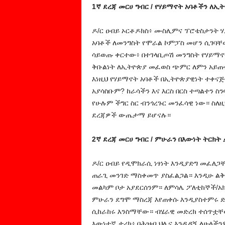
1ኛ ደረጃ መርሀ ግብር / የሃይማኖት አባቶችን ለኢ
ዶ/ር ዐብይ ኦርቶዶክስ፥ ሙስሊምና ፕሮቴስታንት 
አባቶች ለመንግስት የሞራል ኮምፓስ መሆን ሲገባቸ
ሳይወጡ ቀርተው፥ በተገላቢጦሽ መንግስት የሃይማኖት
ቅቡልነት ለኢትዮጵያ መፈወስ ጭምር ለምን አይጠ
እነዚህ የሃይማኖት አባቶች በኢትዮጵያዊነት ተቀናጅ
አያሳስቡም? ከራሳችን እና እርስ በርስ ተጣልተን ስን
የሁሉም ችግር ስር ብንጎረጉር መንፈሳዊ ነው። ስለዚ
ደረጃዎች ውጤታማ ይሆናሉ።
2ኛ ደረጃ መርሀ ግብር / ምሁራን በእውነት ትርክት
ዶ/ር ዐብይ የዲሞክራሲ ነፃነት እንዲያድግ መፈለጋ
ጠራጊ መንገድ ማስቀመጥ ያስፈልጋል። እንዲሁ ልቅ 
መልካም ቦታ አያደርሰንም። ለምሳሌ ፖለቲከኞች/አ
ምሁራን ደግሞ ማስረጃ እየጠቀሱ እንዲያስተምሩ 
ሲከራከሩ እንስማቸው። ብሄራዊ መድረክ ተሰጥቷቸው
እውነተኛ ታሪክ፥ በሕዝብ ህሊና እንዲዳኝ ለሁላችን