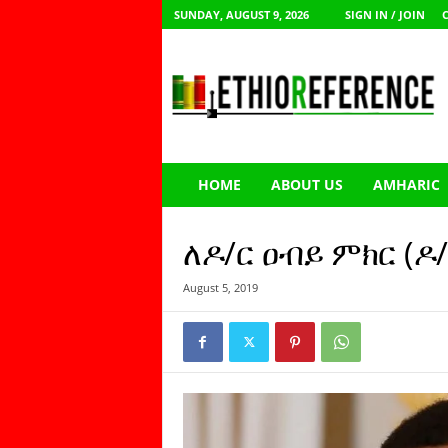
SUNDAY, AUGUST 9, 2026
SIGN IN / JOIN
E
t
h
i
o
R
e
HOME
ABOUT US
AMHARIC
f
e
r
ለዶ/ር ዐብይ ምክር (ዶ
e
n
August 5, 2019
c
e