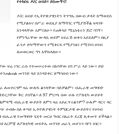
የተከበሩ ዶ/ር ዐብይ፥ ይስሙኝና!
ዶ/ር ዐብይ የኢትዮጵያዊነትን ትንሣኤ በውብ ቃላት ከማወደስ
የሚያልፍና በሥራ ወደዚያ ለማሻገር የሚያሽችል ፍላጎት
እንዳላቸው አምናለሁ። የጠቅላይ ሚኒስቲሩን ጆሮ ባገኝ፥
የምነግራቸው ውዳሴ ወይም አፍራሽ ወቀሳ አይደለም። በዚያ
ፈንታ ድካማቸውን የሚቀርፍ የሚያንፅና የሚገነባ ሀሳብ
ለመወርወር ግን እቸኩላለሁ።
ቸው ፍሬ ነገር ራሱ የተመሠረተው በእሳቸው በጎ ሥራ ላይ ነው። ይህ
ተንጠልጠል መንገድ ላይ እንዳይቀር ለማሳሰብ ነው።
በሥራ ለመተርጎም ዛሬ ውለዱ ልንላቸው ባይቻልም፥ ብሔራዊ መግባባት
ማድረጋቸው ቅር ያሰኛል። ለ 97 ምርጫ ሰው ሁሉ የፖለቲካ ውይይት
ት ልምላሜ ብሔራዊ ውይይት ለምን ዛሬ አይፈጥሩልንም? ሁሉም ዳርና ዳር
ቁጭ ተብሎ ስለ ቀጣይ ኢትዮጵያዊነት ትምህርታዊ ውይይትና የሀሳብ
 ብሔራዊ የመግባባት ሂደት መርሀ ግብር በአራት ደረጃ ሊቀመጥ ይችላል።
ህ እርምጃ ለፖለቲካዊ መፍትኤ መንገድ ጠራጊ መሆኑን ባየን ነበር።