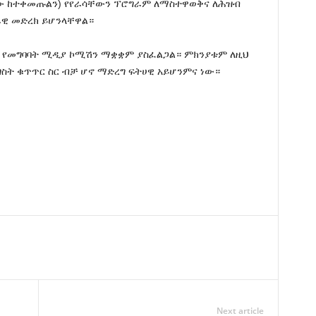
ለው ከተቀመጡልን) የየራሳቸውን ፕሮግራም ለማስተዋወቅና ለሕዝብ
ዊ መድረክ ይሆንላቸዋል።
 የመግባባት ሚዲያ ኮሚሽን ማቋቋም ያስፈልጋል። ምክንያቱም ለዚህ
ስት ቁጥጥር ስር ብቻ ሆኖ ማድረግ ፍትሀዊ አይሆንምና ነው።
Next article