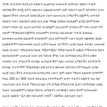
ጎሣዊ መንጋደድ እያደረሰ ያለውን አጠቃላይ ውድመት እያየነው ስለሆነ ጥቂት
ወሮበሎችን እንጂ እኛን ብዙኃኑን አልጠቀመንም ብቻ ሣይሆን ክፉኛ እየጎዳንና የጋራ
ኅልውናችንን መሠረት እየሸረሸረው ነው፡፡ በመሠረቱ አማሮችን በጅምላ መጥላት
ዕብደት ነው፤ ከዕብደት በላይ ሌላ ቃል ማከል አግባብ አይደለም እንጂ በደምሳሳው
አንድን የሰው ዘር ሐረግ መጥላት ወንጀልም ኃጢኣትም ድንቁርናም ነው፡፡ አንድ ጎሣ
ወይም ማኅበረሰብ በጅምላ አይጠላም፡፡ አጎናፍር በፈጸመው ጥፋት አዝብጤ
ከተወቀሰ ወቃሹ ከሌሎች እንስሳትም ያነሰ ድምባዣም ነው፡፡ ከብት ባልዋበት ኩበት
አይለቀምም፡፡ በተመሳሳይ ሁኔታ ደቻሣ ላጠፋ ጉርሜሣ፣ ሐጎስ ላጠፋ ፍትዊ፣ መሀመድ
ባጠፋ ዑመር፣ ገ/ክርስቶስ ባጠፋ ገ/ጂዎርጂስ፣ ሻሽቱ ባጠፋች ጠጂቱ የሚወቀሱ ከሆነ
ከእንስሳነትም መውረድ ነው፡፡ ይሄ ዓይነቱ ችግር ነው እንግዲህ ሀገራችንን ሰቅዞ
የያዛት፡፡ ጥሩ ትግሬዎች እንዳሉ መጥፎዎችም አሉ፡፡ መጥፎ አማሮችና ኦሮሞዎች
እንዳሉ ጥሩዎችም ሞልተዋል፡፡ ይህ አንዱን በሌላው እየተካን የምንሰጠው አጉል
ፍረጃ ሀገራችንን እንጦርጦስ እያወረዳት ነውና ቆም ብለን ማሰብ አለብን፡፡ ደግሞም
የዛሬ 200 እና 300 ዓመት በተፈጸመ የየትኛውም ወገን ጥፋትና ስህተት ዛሬ ላይ
መነታረክና ሌላ ጥፋት ማድረስ ሰው ነኝ ከሚል ምክንያታዊ ሊሆን ከሚገባው አሳቢ
ፍጡር አይጠበቅምና ከዚህ ዓይነቱ መሣቂያና መሣለቂያ አድራጎትም እንቆጠብ፡፡
እመት አህይት “አያ ጅቦ ሳታመካኝ ብላኝ” ያለችው እውነቷን ነው፡፡