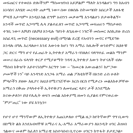
መፍጠርና የተወሰኑ ድሎችንም ማስመዝገብ አይቻልም ማለት እንዳልሆነ ግን ከአብን
አነሳስና አካሄድ መረዳት ጠቃሚ ነው፡፡ ሰው በቁስሉ ስትመጣበት አበረታች አጸፋዊ
ምላሽ አታጣም፡፡ እንዲህ ስል ደግሞ አብንን መቃወሜ እንዳልሆነ ይታወቅልኝ፡፡
አንዳች መጥፎ አጋጣሚ ሌላ ያልተፈለገ መጥፎ አጋጣሚ መፍጠሩን ማስታወስ
ተገቢ ነው፡፡ እሾህን በእሾህ እንዲሉ ዓይነት ለጊዜውና ነገሮች መስመር እስኪይዙ ድረስ
አስፈላጊ መጥፎ (necessary evil) በሚባል ደረጃ የአብንን መኖር የሚደግፉ
እንዳሉ በግሌ እረዳለሁ፡፡ እንደ እውነቱ ከሆነ ግን አማራ ከሌሎች ወንድምና እህቶቹ
ጋር ድርና ማግ ሆኖ የፈጠራት ኢትዮጵያ አማራን ባገለለና ባላሣተፈ መልክ ማንም
መሠሪ በራሱ ፍላጎት ቀርፆ የሚያቆማት ገዳዳ ኢትዮጵያ እውን ትሆናለች ብሎ
ማሰብ ከቅዠት አይተናነስም፡፡ እርግጥ ነው – “ከመረቁ አውጡልን፤ ከሥጋው
ጦመኞች ነን” ባይ አንዳንድ አንጋፋ አማራ ጠል ፖለቲከኞች በአንድ ራስ ሁለት
ምላሶችን ይዘው እዚያና እዚህ በሚናገሯቸው እርስ በርስ የሚቃረኑ መልእክቶቻቸው
አማራን በቅጡ ያላካተተች ኢትዮጵያን ለመፍጠር ላይና ታች እንደሚሉ
እናውቃለን፡፡ ይህ የሌሊት ወፍን መሰል አስቀያሚ ዘመን ሲያልፍ የምናወራው
“ምሥጢር” ነው ይሄ እንኳን፡፡
የሆኖ ሆኖ ማንኛውም ለኢትዮጵያ እጨነቃለሁ የሚል ዜጋ ከየትኛውም ጎሣ ቢወጣ
በስሜት ልክ እንደአብዛኞቹ አማራና ኢ-አማራ አማራውያን ለአንዲት ሀገር ሕዝብ
ኅልውና መቆም ከፈለገ አማራዊ አስተሳሰብ ቢኖረው ሀገርን ከጥፋት ይታደጋል፡፡