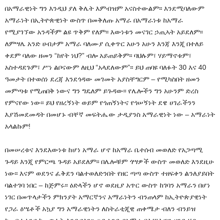
በአማራዊነት ግን እንዲህ ያለ ቅሌት እምብዝም አናስተውልም፡፡ እንደሚባለውም
አማራነት በኢትዮጵዊነት ውስጥ በመቅለጡ አማራ በአማራነቱ ከአማራ
የሚያገኘው አንዳችም ልዩ ጥቅም የለም፡፡ እውነቱን መናገር ኃጢኣት አይደለም፡፡
ለምሣሌ አንድ ሀብታም አማራ ባለሙያ ሲቀጥር አሁን አሁን እንጃ እንጂ በተለይ
ቀደም ባለው ዘመን “ከየት ነህ?” ብሎ አይጠይቅም፡፡ ባህሉም፣ ሃይማኖቱም፣
አስተዳደጉም፣ ሥነ ልቦናውም ለዚህ “አላደለውም”፡፡ ይህ ጠባዩ ባለፉት 30 እና 40
ዓመታት በተወሰነ ደረጃ እንደጎዳው መገመት አያስቸግርም – የሚካስበት ዘመን
መምጣቱ የሚጠበቅ ነውና ግን ግዴለም ይጉዳው፡፡ የሌሎችን ግን አሁንም ድረስ
የምናየው ነው፡፡ ይህ የዘረኝነት ወይም የጎጠኝነትና የጎሠኝነት ደዌ ሀገራችንን
እያሽመደመዳት በመሆኑ ብቸኛ መፍትሔው ታዲያንስ አማራዊነት ነው – አማራነት
አላልኩም!
በመሠረቱና እንደእውነቱ ከሆነ አማራ ሆኖ ከአማራ ቤተሰብ መወለድ የአጋጣሚ
ጉዳይ እንጂ የምርጫ ጉዳይ አይደለም፡፡ በሌሎቹም ጎሣዎች ውስጥ መወለድ እንደዚሁ
ነው፡፡ እናም ወደንና ፈቅደን ባልተወለድንበት የዘር ጣጣ ውስጥ ተዘፍቀን ልንለያይበት
ባልተገባ ነበር – ከጅምሩ፡፡ ዕድላችን ሆኖ ወደዚያ አጥር ውስጥ ከገባን አማራን በሆነ
ነገር በመጥላታችን ምክንያት አማርኛንና አማራነትን ብንጠላም ከኢትዮጵያዊነት
የጋራ ዕሤቶች አኳያ ግን አማራዊነትን ለስትራቲጂዊ ጠቀሜታ ብለን ብንይዝ