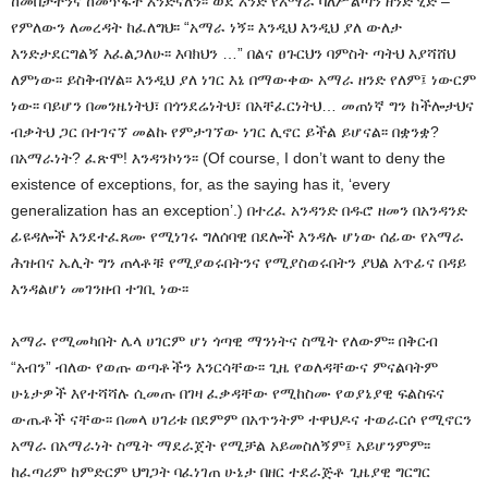
ከመበታተንና ከመጥፋት እንድናለን፡፡ ወደ አንድ የአማራ ባለሥልጣን ዘንድ ሂድ –
የምለውን ለመረዳት ከፈለግህ፡፡ “አማራ ነኝ፡፡ እንዲህ እንዲህ ያለ ውለታ
እንድታደርግልኝ እፈልጋለሁ፡፡ እባክህን …” በልና ፀጉርህን ባምስት ጣትህ እያሻሸህ
ለምነው፡፡ ይስቅብሃል፡፡ እንዲህ ያለ ነገር እኔ በማውቀው አማራ ዘንድ የለም፤ ነውርም
ነው፡፡ ባይሆን በመንዜነትህ፣ በጎንደሬነትህ፣ በአቸፈርነትህ… መጠነኛ ግን ከችሎታህና
ብቃትህ ጋር በተገናኘ መልኩ የምታገኘው ነገር ሊኖር ይችል ይሆናል፡፡ በቋንቋ?
በአማራነት? ፈጽሞ! እንዳንኮነን፡፡ (Of course, I don’t want to deny the
existence of exceptions, for, as the saying has it, ‘every
generalization has an exception’.) በተረፈ አንዳንድ በዱሮ ዘመን በአንዳንድ
ፊዩዳሎች እንደተፈጸሙ የሚነገሩ ግለሰባዊ በደሎች እንዳሉ ሆነው ሰፊው የአማራ
ሕዝብና ኤሊት ግን ጠላቶቹ የሚያወሩበትንና የሚያስወሩበትን ያህል አጥፊና በዳይ
እንዳልሆነ መገንዘብ ተገቢ ነው፡፡
አማራ የሚመካበት ሌላ ሀገርም ሆነ ጎጣዊ ማንነትና ስሜት የለውም፡፡ በቅርብ
“አብን” ብለው የወጡ ወጣቶችን እንርሳቸው፡፡ ጊዜ የወለዳቸውና ምናልባትም
ሁኔታዎች እየተሻሻሉ ሲመጡ በገዛ ፈቃዳቸው የሚከስሙ የወያኔያዊ ፍልስፍና
ውጤቶች ናቸው፡፡ በመላ ሀገሪቱ በደምም በአጥንትም ተዋህዶና ተወራርሶ የሚኖርን
አማራ በአማራነት ስሜት ማደራጀት የሚቻል አይመስለኝም፤ አይሆንምም፡፡
ከፈጣሪም ከምድርም ህግጋት ባፈነገጠ ሁኔታ በዘር ተደራጅቶ ጊዜያዊ ግርግር