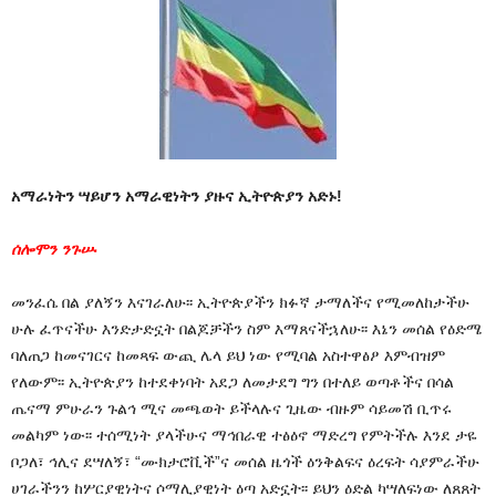
አማራነትን ሣይሆን አማራዊነትን ያዙና ኢትዮጵያን አድኑ!
ሰሎሞን ንጉሡ
መንፈሴ በል ያለኝን እናገራለሁ፡፡ ኢትዮጵያችን ክፉኛ ታማለችና የሚመለከታችሁ
ሁሉ ፈጥናችሁ እንድታድኗት በልጆቻችን ስም እማጸናችኋለሁ፡፡ እኔን መሰል የዕድሜ
ባለጠጋ ከመናገርና ከመጻፍ ውጪ ሌላ ይህ ነው የሚባል አስተዋፅዖ እምብዝም
የለውም፡፡ ኢትዮጵያን ከተደቀነባት አደጋ ለመታደግ ግን በተለይ ወጣቶችና በሳል
ጤናማ ምሁራን ጉልኅ ሚና መጫወት ይችላሉና ጊዜው ብዙም ሳይመሽ ቢጥሩ
መልካም ነው፡፡ ተሰሚነት ያላችሁና ማኅበራዊ ተፅዕኖ ማድረግ የምትችሉ እንደ ታዬ
ቦጋለ፣ ኅሊና ደሣለኝ፣ “ሙክታሮቪች”ና መሰል ዜጎች ዕንቅልፍና ዕረፍት ሳያምራችሁ
ሀገራችንን ከሦርያዊነትና ሶማሊያዊነት ዕጣ አድኗት፡፡ ይህን ዕድል ካሣለፍነው ለጸጸት