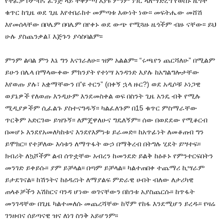
የተፈታ ቦምብና ፈንጅ ላይ ተቀምጣ እያዩ ምንም ነገር ላለማድረግ የወሰኑ ዜጎች
ቁጥር ከጊዜ ወደ ጊዜ እየተበራከተ መምጣቱ እውነት ነው፡፡ መፍትሔው መሸሽ
እየመሰላቸው በቦሌም በባሌም በየቀኑ ወደ ውጭ የሚጓዙ ዜጎችም ብዙ ናቸው፡፡ ይህ
ሁሉ ያስጨንቃል፤ እጅጉን ያሳስባልም፡፡
ምንም ልባል ምን እኔ ግን እናገራለሁ፡፡ ዝም አልልም፡፡ “ሩጫየን ጨርሻለሁ” በሚልም
ይሁን በሌላ በማላውቀው ምክንያት የተነሣ አንዳንድ እያሉ ከአግልግሎታቸው
እየወጡ ያሉ፣ አቋማቸውን በ“ዩ ተርን” (በቀኝ ኋላ ዙር?) ወደ አዲሶቹ ኦነጋዊ
ወያኔዎች የለወጡ እንዲሁም እንደመስቀል ወፍ በስንት ጊዜ አንዴ ብቅ የሚሉ
ሚዲያዎችም ሲፈልጉ ያስተናግዱኝ፡፡ ካልፈለጉም በ15 ቁጥር ምስማራቸው
ጥርቅም አድርገው ይዝጉኝ፡፡ ለምጄዋለሁና ግዴለኝም፡፡ ሰው በወደደው የሚቆርብ
በመሆኑ እንደየአመለካከቱና እንደየእምነቱ ይራመድ፡፡ ከአጥፊነት ለመቆጠብ ግን
ይሞክር፡፡ የተቻለው እሳቱን ለማጥፋት ውኃ በማቅረብ በትግሉ ሂደት ይሣተፍ፡፡
ክብሪት ለኳሾችም ልብ ሰጥቷቸው አብረን ከመንደድ ይልቅ ከዕቶኑ የምንተርፍበትን
መንገድ ይቀይሱ፡፡ ያም ይቻላል፡፡ በጣም ይቻላል፡፡ ካልተጠበቀ ተጨማሪ ኪሣራም
ይታደገናል፡፡ ከሽንትና ከዕዳሪነት ለማያልፍ ምድራዊ ሀብት ብለው ለታሪካዊ
ጠላቶቻችን አሽከርና ባንዳ ሆነው ወገናቸውን በከንቱ አያስጨርሱ፡፡ ከጥፋት
መንገዳቸው በጊዜ ካልተመለሱ መጨረሻቸው ከኛም የከፋ እንደሚሆን ይረዱ፡፡ የዛሬ
ገንዘብና ሰይጣናዊ ዝና ለነገ ስንቅ አይሆንም፡፡