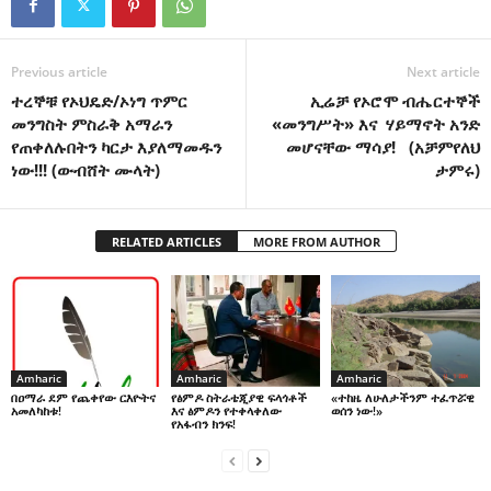
Previous article
Next article
ተረኞቹ የኦህዴድ/ኦነግ ጥምር
ኢሬቻ የኦሮሞ ብሔርተኞች
መንግስት ምስራቅ አማራን
«መንግሥት» እና ሃይማኖት አንድ
የጠቀለሉበትን ካርታ እያለማመዱን
መሆናቸው ማሳያ! (አቻምየለህ
ነው!!! (ውብሸት ሙላት)
ታምሩ)
RELATED ARTICLES
MORE FROM AUTHOR
Amharic
Amharic
Amharic
በዐማራ ደም የጨቀየው ርእዮትና
የፅምዶ ስትራቴጂያዊ ፍላጎቶች
«ተከዜ ለሁለታችንም ተፈጥሯዊ
አመለካከቱ!
እና ፅምዶን የተቀላቀለው
ወሰን ነው!»
የአፋብን ክንፍ!