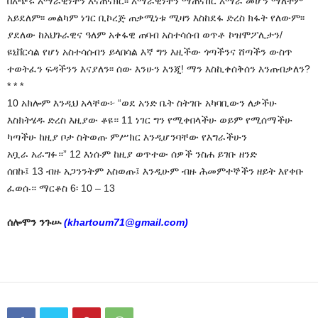
በአጭሩ አማራዊነትን እናጠናክር፡፡ አማራዊነትን ማጠናከር አማራ መሆን ማለትም
አይደለም፡፡ መልካም ነገር ቢኮረጅ ጠቃሚነቱ ሚዛን እስከደፋ ድረስ ክፋት የለውም፡፡
ያደለው ከአህጉራዊና ዓለም አቀፋዊ ጠባብ አስተሳሰብ ወጥቶ ኮዝሞፖሊታን/
ዩኒቨርሳል የሆነ አስተሳሰብን ይላበሳል እኛ ግን እዚችው ጎጣችንና ሸጣችን ውስጥ
ተወትፈን ፍዳችንን እናያለን፡፡ ሰው እንሁን እንጂ! ማን እስኪቀሰቅሰን እንጠብቃለን?
* * *
10 አክሎም እንዲህ አላቸው፦ “ወደ አንድ ቤት ስትገቡ አካባቢውን ለቃችሁ
እስክትሄዱ ድረስ እዚያው ቆዩ። 11 ነገር ግን የሚቀበላችሁ ወይም የሚሰማችሁ
ካጣችሁ ከዚያ ቦታ ስትወጡ ምሥክር እንዲሆንባቸው የእግራችሁን
አቧራ አራግፉ።” 12 እነሱም ከዚያ ወጥተው ሰዎች ንስሐ ይገቡ ዘንድ
ሰበኩ፤ 13 ብዙ አጋንንትም አስወጡ፤ እንዲሁም ብዙ ሕመምተኞችን ዘይት እየቀቡ
ፈወሱ። ማርቆስ 6፡ 10 – 13
ሰሎሞን ንጉሡ
(khartoum71@gmail.com)