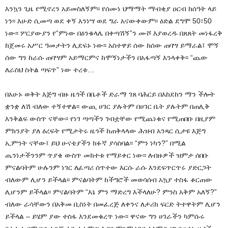
እንኳን ጊዜ የሚኖረን አይመስለኝም፡፡ የሰሙነ ህማማት ማብቂያ ዐርብ ከሰዓት ላይ
ነን፡፡ እሁድ ሲመጣ ወደ ቀኝ እንነሣ ወደ ግራ አናውቀውም፡፡ ዕድል ደግሞ 50፣50
ነው፡፡ ሦርያውያን የ“ምነው በዕንቁላሌ በቀጣሽኝ”ን ሙሾ እያወረዱ በጸጸት መነፋረቅ
ከጀመሩ አሥር ዓመታትን ሊደፍኑ ነው፡፡ አስተዋይ ሰው ከሰው ጠባሣ ይማራል፤ ሞኝ
ሰው ግን ከራሱ ጠባሣም አይማርምና ከሞኝነታችን በአፋጣኝ እንላቀቅ፡፡ “ጨው
ለራስህ ስትል ጣፍጥ” ነው ተረቱ…
በአሁኑ ወቅት እጅግ ብዙ ዜጎች በቤቶች ድራማ ገጸ ባሕርይ በእከደከን ማን ችሎት
ቋንቋ ለሽ ብለው ተኝተዋል፡፡ ውጪ ሀገር ያሉትም በሀገር ቤት ያሉትም በጠሊቅ
እንቅልፍ ውስጥ ናቸው፡፡ የነገ ጣጣችን ገብቷቸው የሚጨነቁና የሚጠበቡ በዚያም
ምክንያት ያለ ዕረፍት የሚታትሩ ዜጎች ከጠቅላላው ሕዝብ አንጻር ሲታዩ እጅግ
ኢምንት ናቸው፤ ይህ ሁናቴያችን ክፉኛ ያሳስባል፡፡ “ምን ነካን?” በሚል
ጤንነታችንንም ጥያቄ ውስጥ መክተቱ የማይቀር ነው፡፡ ለብዙዎች ዝምታ ሰበቡ
ምናልባትም ሁሉንም ነገር ለፈጣሪ ሰጥተው እርሱ ራሱ እንደፍጥርጥሩ ያድርጋት
ብለውም ሊሆን ይችላል፡፡ ምናልባትም ከችግሮች መወሳሰብ አኳያ ተስፋ ቆርጠው
ሊሆንም ይችላል፡፡ ምናልባትም “እኔ ምን ማድረግ እችላለሁ? ምንስ አቅም አለኝ?”
ብለው ራሳቸውን በአቅመ ቢስነት በመፈረጅ ለቀንና ለታሪክ ፍርድ ትተዋትም ሊሆን
ይችላል – ይሄም ያው ተስፋ እንደመቁረጥ ነው፡፡ ዋናው ግን ሀገራችን ካምሱሩ