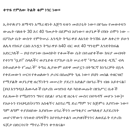
ቀጥዬ የምለው ትልቅ ቁም ነገር ነው፡፡
ኢትዮጵያን ለማዳን አማራዊነት እጅግ ፍቱን መድኃኒት ነው፡፡ በየጎጡ የመወተፍን
ውጤት ባለፉት 30 እና 40 ዓመታት በደምብ አየነው፡፡ ወያኔዎች በገቡ ሰሞን ነው –
በፖስታ ቤት ውስጥ የምትሠራ አንዲት ትግራዋይ ለአንድ ትንሽዬ ዕቃ ለቀረጥ ይሁን
ለሌላ የክፍያ ርዕስ አንዷን ትግራዋይ ከ40 ብር ወደ 40 ሣንቲም እንድትከፍል
አድርጋለች – ይህ የሆነው በመስኮት የቆመችው ሴት በተጠየቀችው ክፍያ መብዛት
የተነሣ “ቧይ!” ስላለችና ወያኔይቱ የፖስታ ቤት ሠራተኛ “ትግራወይቲ ዲኺ” ብላ
ስትጠይቃት የ“ጠራች” ትግሬ ሊያውም ዐድዋ መሆኗን በትግርኛ ከነገረቻት በኋላ
የቀደመውን ሠርዛ የቀጠለውን ታሪፍ በሰጠቻት ጊዜ ነው፡፡ ይህን መሰል ተዘርዝሮ
የማያልቅ ወያኔያዊ ዘረኝነትን መሠረት ያደረገ አድልዖ በሀገራችን ብዙ አይተናል፤
(ይህ እንግዲህ ሕወሓቶች በታሪክ መዝገብ ላይ ካስቀመጡት በየእሥር ቤቶች
የፈጸሙት የሚዘገንን ግፍና በደል፣ ሀገራዊ ዘረፋና ሙስና በተጓዳኝ መሆኑ ነው)፡፡
የአሁኑን የኦህዲድ/ኦነግን አስቂኝና አስገራሚ ድራማም ገና ከጅምሩ እያየነው ነው፡፡
ግም ለግም ተያይዘይው እያዘገሙ ሀገራችንን መሣቂያና መሣለቂያ እያደረጓት
መሆናቸውን ሳንወድ በግዳችን እየተከታተልን መታዘባችንንና ለወደፊት የታሪክ
ፍጆታ በድርሳናት ማኖራችንን ቀጥለናል፡፡