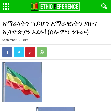
አማራነትን ሣይሆን አማራዊነትን ያዙና
ኢትዮጵያን አድኑ! (ሰሎሞን ንጉሡ)
September 19, 2019