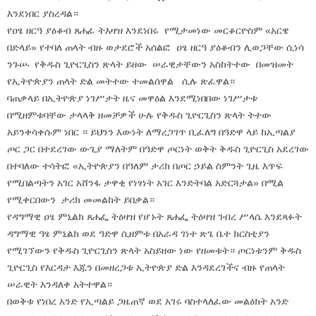
እንደነበር ያስረዳል።
የዐፄ ዘርዓ ያዕቆብ ጸሐፊ ትእዛዝ እንደነበሩ የሚታመነው መርቆርዮስም «አርዌ
በድላይ» የተባለ ጠላት ብዙ ወታደሮች አሰልፎ ዐፄ ዘርዓ ያዕቆብን ሊወጋቸው ሲነሳ
ንጉሡ የቅዱስ ጊዮርጊስን ጽላት ይዘው ሠራዊታቸውን አስከትተው በመዝመት
የኢትዮጵያን ጠላት ድል መትተው ተመልሰዋል ሲሉ ጽፈዋል።
ባጠቃላይ በኢትዮጵያ ነገሥታት ዜና መዋዕል እንደሚነበበው ነገሥታቱ
በሚዘምቱባቸው ታላላቅ ዘመቻዎች ሁሉ የቅዱስ ጊዮርጊስን ጽላት ትተው
አይንቀሳቀሱም ነበር ። ይህንን እውነት ለማረጋገጥ ቢፈለግ በዓድዋ ላይ ከኢጣልያ
ጦር ጋር በተደረገው ውጊያ ማለትም በዓድዋ ጦርነት ወቅት ቅዱስ ጊዮርጊስ አደረገው
በተባለው ተሳትፎ «ኢትዮጵያን በዓለም ታሪክ በጦር ኃይል ስምንት ጊዜ እጥፍ
የሚበልጣትን አገር አሸንፋ ታዋቂ የነፃነት አገር እንድትባል አድርጓታል» በሚል
የሚቀርበውን ታሪክ መመልከት ይበቃል።
የዳግማዊ ዐፄ ምኒልክ ጸሐፌ ትዕዛዝ የሆኑት ጸሐፌ ትዕዛዝ ገብረ ሥላሴ እንደጻፉት
ዳግማዊ ዓፄ ምኒልክ ወደ ዓድዋ ሲዘምቱ በአራዳ ገነተ ጽጌ ቤተ ክርስቲያን
የሚገኘውን የቅዱስ ጊዮርጊስን ጽላት አስይዘው ነው የዘመቱት። ጦርነቱንም ቅዱስ
ጊዮርጊስ የእርዳታ እጁን በመዘረጋቱ ኢትዮጵያ ድል እንዳደረገችና ብዙ የጠላት
ሠራዊት እንዳለቀ አትተዋል።
በወቅቱ የነበረ አንድ የኢጣልይ ጋዜጠኛ ወደ አገሩ ባስተላለፈው መልዕክት አንድ