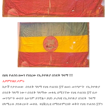
በዐፄ ዮሐንስ ዘመን የነበረው የኢትዮጵያ ሰንደቅ ዓላማ !!!
አቻምየለህ ታምሩ
ከታች የታተመው ሰንደቅ ዓላማ የዐፄ ዮሐንስ ፬ኛ ዘመነ መንግሥት የኢትዮጵያ
ሰንደቅ ዓላማ ነው። ሰንደቅ ዓላማው መቀሌ በሚገኘው የዐፄ ዮሐንስ ፬ኛ ቤተ
መንግሥት ውስጥ አሁንም ይገኛል። ይህን ታሪካዊ የኢትዮጵያ ሰንደቅ ዓላማ
በካሜራዬ ያስቀረሁት መቀሌ ዩኒቨርሲቲ በማስተምርበት ወቅት የዐፄ ዮሐንስ ፬ኛን