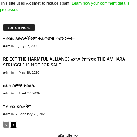
This site uses Akismet to reduce spam.
Learn how your comment data is
processed.
EDITOR PICKS
«ተከዜ ለሁለታችንም ተፈጥሯዊ ወሰን ነው!»
admin
-
July 27, 2026
REJECT THE HARMFUL ALLIANCE ፅምዶ (ጥማድ): THE AMHARA
STRUGGLE IS NOT FOR SALE
admin
-
May 19, 2026
ዘፈን ሰምቼ ተሳልኩ
admin
-
April 22, 2026
” የኩነኔ ደሴቶች’’
admin
-
February 25, 2026
Facebook
TikTok
X