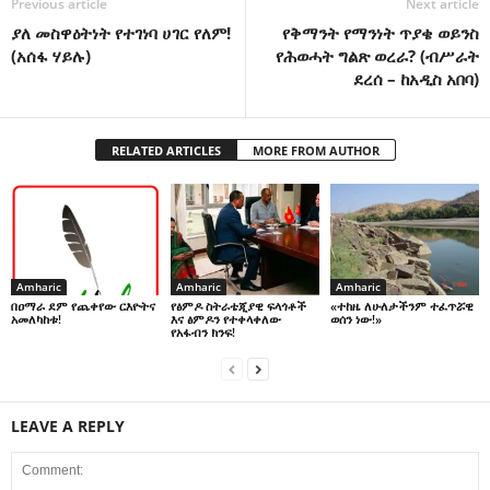
Previous article
Next article
ያለ መስዋዕትነት የተገነባ ሀገር የለም!
የቅማንት የማንነት ጥያቄ ወይንስ
(አሰፋ ሃይሉ)
የሕወሓት ግልጽ ወረራ? (ብሥራት
ደረሰ – ከአዲስ አበባ)
RELATED ARTICLES
MORE FROM AUTHOR
Amharic
Amharic
Amharic
በዐማራ ደም የጨቀየው ርእዮትና
የፅምዶ ስትራቴጂያዊ ፍላጎቶች
«ተከዜ ለሁለታችንም ተፈጥሯዊ
አመለካከቱ!
እና ፅምዶን የተቀላቀለው
ወሰን ነው!»
የአፋብን ክንፍ!
LEAVE A REPLY