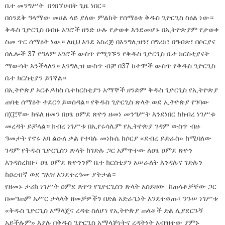
ቤተ መንግሥት በጎበኘሁበት ጊዜ ነበር።
በሰንደቅ ዓላማው መሀል ላይ ያለው ምልክት የሰማዕቱ ቅዱስ ጊዮርጊስ ስዕል ነው።
ቅዱስ ጊዮርጊስ በብዙ አገሮች ዘንድ ሁሉ የታወቀ እንደመሆኑ በኢትዮጵያም የታወቀ
ስመ ጥር ሰማዕት ነው። ለዚህ እንደ አስረጅ በእንግሊዝን፣ በግሪክ፣ በግብጽ፣ በሶርያና
በሌሎች 37 የዓለም አገሮች ውስጥ የሚገኙን የቅዱስ ጊዮርጊስ ቤተ ክርስቲያናት
ማውሳት እንችላለን። እንግሊዝ ውስጥ ብቻ በ37 ከተሞች ውስጥ የቅዱስ ጊዮርጊስ
ቤተ ክርስቲያን ይገኛል።
በኢትዮጵያ ኦርቶዶክስ ቤተክርስቲያን አማኞች ዘንድም ቅዱስ ጊዮርጊስ የኢትዮጵያ
ጠባቂ ሰማዕት ተደርጎ ይወሰዳል። የቅዱስ ጊዮርጊስ ጽላት ወደ ኢትዮጵያ የገባው
በ፲፫ኛው ክፍለ ዘመን በዐፄ ዐምደ ጽዮን ዘመነ መንግሥት እንደነበር ከክብረ ነገሥቱ
መረዳት ይቻላል። ክብረ ነገሥቱ በኢየሩሳሌም የኢትዮጵያ ገዳም ውስጥ ብዙ
ዓመታት የኖሩ አባ ልዑለ ቃል የተባሉ መነኩሴ ከሶርያ «ደብረ ይድራስ» ከሚባለው
ገዳም የቅዱስ ጊዮርጊስን ጽላት ከገድሉ ጋር አምጥተው ለዐፄ ዐምደ ጽዮን
እንዳስረከቡ፣ ዐፄ ዐምደ ጽዮንንም ቤተ ክርስቲያን አሠራለት እንዳሉና ገድሉን
ከዐረብኛ ወደ ግእዝ እንደተረጎሙ ያትታል።
የዘመኑ ታሪክ ነገሥት ዐምደ ጽዮን የጊዮርጊስን ጽላት አስይዘው ከጠላቶቻቸው ጋር
በመግጠም አሥር ታላላቅ ዘመቻዎችን በድል አድራጊነት እንደተወጡ፣ ንጉሠ ነገሥቱ
«ቅዱስ ጊዮርጊስ አማላጄና ረዳቴ ስለሆነ የኢትዮጵያ ጠላቶች ድል ሊያደርጉኝ
አይችሉም» እያሉ በቅዱስ ጊዮርጊስ አማላጅነትና ረዳትነት አብዝተው ያምኑ