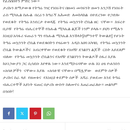
የፈሰሰበትን ምድር ነው።
ታሪኩን ለማታውቁ የትግሬ ገዢ የነበሩትና በዘመነ መሳፍንት ዘመን አንጋሽ የነበሩት
ራስ ሚካኤል ስሑል በረራን ከግራኝ አሕመድ ለመከላከል በተደረገው ተጋድሎ
የወደቁት የትግሬ እንደርታ ተወላጁ የትግሬ መኳንንት ሮቤል ዘር ናቸው። እፍረተ
ቢሶቹ የትግሬ ብሔርተኞች የስሑል ሚካኤል ልጆች ነንም ይላሉ። ይህን የሚሉን
እነዚህ አሳፋሪ ፍጡራን ግን የስሑል ሚካኤል እንሽላት[ስምንተኛ ትውልድ] የሆኑት
ትግሬ መኳንንት ሮቤል የወደቁበትን የዛሬውን አዲስ አበባ አካባቢ የትግሬ መኳንንት
ሮቤል ትውልዶችና አብረዋቸው የወደቁት የአዛዥ ደገልሃን ልጆች ርስት አይደለም
ብለው የትግሬ መኳንንት ሮቤልንና የአዛዥ ደገልሃንን ትውልዶች ሰፋሪ እያሉ
ከኦነጋውያን ጋር ሲሳደቡ እየዋሉ ነው። እንደሚኮሩባቸው ሁሉ እነ ዐፄ ዮሐንስን
«አባቶቻችን ናቸው» እያሉ «አባቶቼ ናቸው» በሚሏቸው ወደምት ሰዎች
ታሪክና ስራ ላይ የዘመቱና የእነዚህ ቀደምት ሰዎች አሻራ ያወደሙ እንደ ትግሬ
ብሔርተኞች አይነት ፍጡር በታሪክ ውስጥ ስለመኖሩ እጠራጠራለሁ። መልካም
ሰንበት!