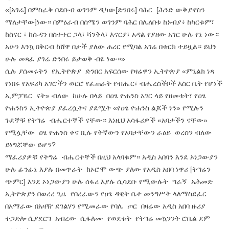
«[አገሬ] በምስራቅ በደቡብ ወገንም ዲካው[ድንበሩ] ባሕር [ሕንድ ውቅያኖስን
ማለታቸው]ነው። በምዕራብ በሰሜን ወገንም ባሕር በሌለበቱ ከኑብያ፥ ከካርቱም፣
ከስናር ፣ ከሱዳን በስተቀር ጋላ፣ ሻንቅላ፣ እናርያ፣ አዳል የያዘው አገር ሁሉ የኔ ነው።
አሁን እንኳ በቅርብ ከሸዋ በታች ያለው ሐረር የሚባል አገሬ በቱርክ ተይዟል። ይህን
ሁሉ መጻፈ ያገሬ ድንበሩ ይታወቅ ብዬ ነው።»
ሲሉ ያሰመሩትን የኢትዮጵያ ድንበር አፍርሰው የዛሬዋን ኢትዮጵያ «ምኒልክ ነጻ
የነበሩ የአፍሪካ አገሮችን ወርሮ የፈጠራት የብሔር፣ ብሔረስችቦች እስር ቤት የሆነች
ኢምፓዬር ናት» ብለው ከሁሉ በላይ በዐፄ ዮሐንስ አገር ላይ የዘመቱት፣ የዐፄ
ዮሐንስን ኢትዮጵያ ያፈረሷትና ያደሟት «የዐፄ ዮሐንስ ልጆች ነን» የሚሉን
ጉደኞቹ የትግሬ ብሔርተኞች ናቸው። እነዚህ አሳፋሪዎች «አባታችን ናቸው»
የሚሏቸው ዐፄ ዮሐንስ ቀና ቢሉ የትኛውን የአባታቸውን ራዕይ ወረስን ብለው
ይነግሯቸው ይሆን?
ማፈሪያዎቹ የትግሬ ብሔርተኞች በዚህ አላባቁም። አዲስ አበባን እንደ ኦነጋውያን
ሁሉ ፊንፊኔ እያሉ በመጥራት ከኦሮሞ ውጭ ያለው የአዲስ አበባ ነዋሪ [ትግሬን
ጭምር] እንደ ኦነጋውያን ሁሉ ሰፋሪ እያሉ ሲሳደቡ የሚውሉት ግራኝ አሕመድ
ኢትዮጵያን በወረረ ጊዜ የበረራውን የዐፄ ዳዊት ቤተ መንግሥት ላለማስደፈር
በአማራው በአዛዥ ደገልሃን የሚመራው የባሌ ጦር በዛሬው አዲስ አበባ ዙሪያ
ተጋድሎ ሲያደርግ አብረው ሲፋለሙ የወደቁት የትግሬ መኳንንት ሮቤል ደም