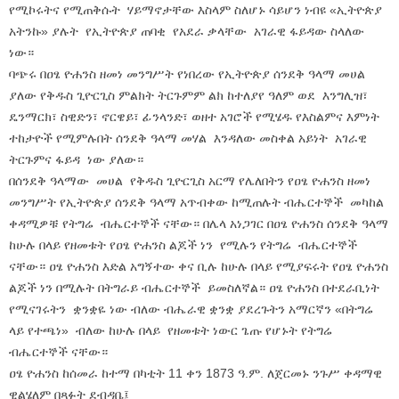
የሚኮሩትና የሚጠቅሱት ሃይማኖታቸው እስላም ስለሆኑ ሳይሆን ነብዩ «ኢትዮጵያ
አትንኩ» ያሉት የኢትዮጵያ ጠባቂ የአደራ ቃላቸው አገራዊ ፋይዳው ስላለው
ነው።
ባጭሩ በዐፄ ዮሐንስ ዘመነ መንግሥት የነበረው የኢትዮጵያ ሰንደቅ ዓላማ መሀል
ያለው የቅዱስ ጊዮርጊስ ምልክት ትርጉምም ልክ ከተለያየ ዓለም ወደ እንግሊዝ፣
ዴንማርክ፣ ስዊድን፣ ኖርዌይ፣ ፊንላንድ፣ ወዘተ አገሮች የሚሄዱ የእስልምና እምነት
ተከታዮች የሚምሉበት ሰንደቅ ዓላማ መሃል እንዳለው መስቀል አይነት አገራዊ
ትርጉምና ፋይዳ ነው ያለው።
በሰንደቅ ዓላማው መሀል የቅዱስ ጊዮርጊስ አርማ የሌለበትን የዐፄ ዮሐንስ ዘመነ
መንግሥት የኢትዮጵያ ሰንደቅ ዓላማ አጥብቀው ከሚጠሉት ብሔርተኞች መካከል
ቀዳሚዎቹ የትግሬ ብሔርተኞች ናቸው። በሌላ አነጋገር በዐፄ ዮሐንስ ሰንደቅ ዓላማ
ከሁሉ በላይ የዘመቱት የዐፄ ዮሐንስ ልጆች ነን የሚሉን የትግሬ ብሔርተኞች
ናቸው። ዐፄ ዮሐንስ እድል አግኝተው ቀና ቢሉ ከሁሉ በላይ የሚያፍሩት የዐፄ ዮሐንስ
ልጆች ነን በሚሉት በትግራይ ብሔርተኞች ይመስለኛል። ዐፄ ዮሐንስ በተደራቢነት
የሚናገሩትን ቋንቋዬ ነው ብለው ብሔራዊ ቋንቋ ያደረጉትን አማርኛን «በትግሬ
ላይ የተጫነ» ብለው ከሁሉ በላይ የዘመቱት ነውር ጌጡ የሆኑት የትግሬ
ብሔርተኞች ናቸው።
ዐፄ ዮሐንስ ከሰመራ ከተማ በካቲት 11 ቀን 1873 ዓ.ም. ለጀርመኑ ንጉሥ ቀዳማዊ
ዊልሄለም በጻፉት ደብዳቤ፤