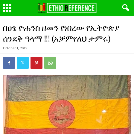
በዐፄ ዮሐንስ ዘመን የነበረው የኢትዮጵያ
ሰንደቅ ዓላማ !!! (አቻምየለህ ታምሩ)
October 1, 2019