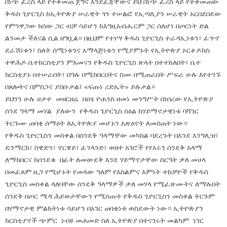
በነጭ ፈረስ ላይ የተቀመጠ ጀግና እንደፈጃቸውና ይህ በነጭ ፈረስ ላይ የተቀመጠው
ቅዱስ ጊዮርጊስ ከኢትዮጵያ ሠራዊት ጎን ተሠልፎ የኢጣሊያን ሠራዊት አርበደበደው
የምንዋጋው ከሰው ጋር ብቻ ሳይሆን ከእግዚአብሔርም ጋር ሰለሆነ በጦርነት ድል
ልንመታ ችለናል ሲል ዘግቧል። በዚህም የተነሣ ቅዱስ ጊዮርጊስ ተራዳኢነቱን፣ ፈጥኖ
ደራሽነቱን፣ ስለት ሰሚነቱንና አማላጅነቱን የሚያምኑት የኢትዮጵያ ኦርቶዶክስ
ተዋሕዶ ቤተክርስቲያን ምእመናን የቅዱስ ጊዮርጊስ ጽላት በተተከለበት፣ ቤተ
ክርስቲያኑ በተሠራበት፣ በዓሉ በሚከበርበትና ስሙ በሚጠራበት ሥፍራ ሁሉ እየተገኙ
በጸሎትና በምስጋና ያስቡታል፤ «ፍጡነ ረድኤት» ይሉታል።
ይህንን ሁሉ ሀታተ መዘርዘሬ በዐፄ ዮሐንስ ዘመነ መንግሥት በነበረው የኢትዮጵያ
ሰንደ ዓላማ መሃል ያለውን የቅዱስ ጊዮርጊስ ስዕል ከሃይማኖታዊነቱ ባሻገር
ትርጉሙ ጠባቂ ሰማዕት ለኢትዮጵያ መሆኑን አጽዕኖት ለመስጠት ነው።
የቅዱስ ጊዮርጊስን መስቀል በሰንደቅ ዓላማቸው መካከል ባደረጉት በእንደ እንግሊዝ፣
ዴንማርክ፣ ስዊድን፣ ኖርዌይ፣ ፊንላንድ፣ ወዘተ አገሮች የየአሩን ሰንደቅ አላማ
ለማክበርና ከሰንደቁ በፊት ለመውደቅ እንደ ሃይማኖታቸው ስርዓት ቃለ መሀላ
በመፈጸም ዜጋ የሚሆኑት የመላው ዓለም የእስልምና እምነት ተከቻዮች የቅዱስ
ጊዮርጊስ መስቀል ላለባቸው ሰንደቅ ዓላማዎች ቃለ መሃላ የሚፈጽሙትና ለማሉበት
ሰንደቅ በጦር ሜዳ ሕይወታቸውን የሚሰጡት የቅዱስ ጊዮርጊስን መስቀል ትርጉም
በሃማኖታዊ ምልክትነቱ ሳይሆን በአገር ጠባቂነቱ ወስደውት ነው። ኢትዮጵያን
ክርስቲያኖች ጭምር ነብዩ መሐመድ ስለ ኢትዮጵያ በተናገሩት መልካም ነገር