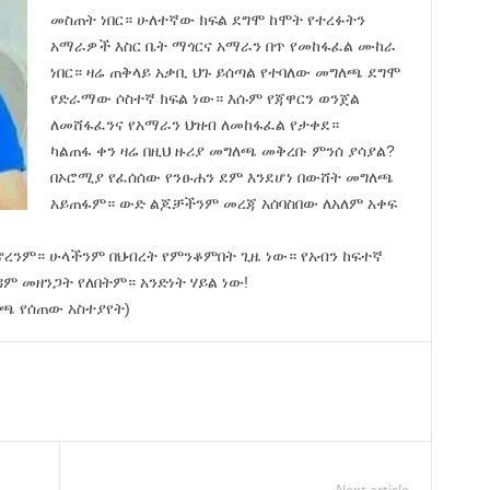
መስጠት ነበር። ሁለተኛው ክፍል ደግሞ ከሞት የተረፉትን
አማራዎች እስር ቤት ማጎርና አማራን በጥ የመከፋፈል ሙከራ
ነበር። ዛሬ ጠቅላይ አቃቢ ህጉ ይሰጣል የተባለው መግለጫ ደግሞ
የድራማው ሶስተኛ ክፍል ነው። እሱም የጃዋርን ወንጀል
ለመሸፋፈንና የአማራን ህዝብ ለመከፋፈል የታቀደ።
ካልጠፋ ቀን ዛሬ በዚህ ዙሪያ መግለጫ መቅረቡ ምንሰ ያሳያል?
በኦሮሚያ የፈሰሰው የንፁሐን ደም እንደሆነ በውሸት መግለጫ
አይጠፋም። ውድ ልጆቻችንም መረጃ አሰባስበው ለአለም አቀፍ
ይኖረንም። ሁላችንም በህብረት የምንቆምበት ጊዜ ነው። የአብን ከፍተኛ
 መዘንጋት የለበትም። አንድነት ሃይል ነው!
ለጫ የሰጠው አስተያየት)
Next article