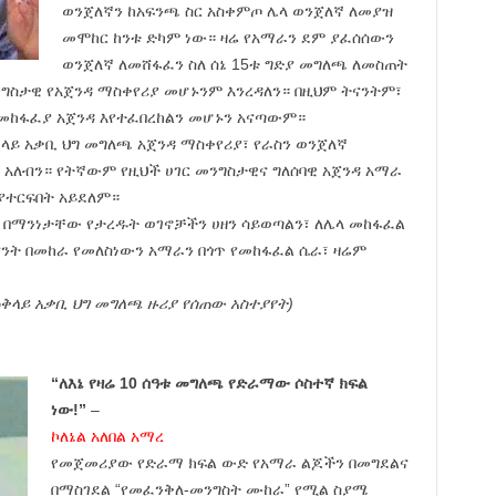
ወንጀለኛን ከአፍንጫ ስር አስቀምጦ ሌላ ወንጀለኛ ለመያዝ
መሞከር ከንቱ ድካም ነው። ዛሬ የአማራን ደም ያፈሰሰውን
ወንጀለኛ ለመሸፋፈን ስለ ሰኔ 15ቱ ግድያ መግለጫ ለመስጠት
ግስታዊ የአጀንዳ ማስቀየሪያ መሆኑንም እንረዳለን። በዚህም ትናንትም፣
 የመከፋፈያ አጀንዳ እየተፈበረከልን መሆኑን አናጣውም።
ይ አቃቢ ህግ መግለጫ አጀንዳ ማስቀየሪያ፣ የራስን ወንጀለኛ
አለብን። የትኛውም የዚህች ሀገር መንግስታዊና ግለሰባዊ አጀንዳ አማራ
ያተርፍበት አይደለም።
ሬ በማንነታቸው የታረዱት ወገኖቻችን ሀዘን ሳይወጣልን፣ ለሌላ መከፋፈል
ናንት በመከራ የመለስነውን አማራን በጎጥ የመከፋፈል ሴራ፣ ዛሬም
ቅላይ አቃቢ ህግ መግለጫ ዙሪያ የሰጠው አስተያየት)
“ለእኔ የዛሬ 10 ሰዓቱ መግለጫ የድራማው ሶስተኛ ክፍል
ነው!”
–
ኮለኔል አለበል አማረ
የመጀመሪያው የድራማ ክፍል ውድ የአማራ ልጆችን በመግደልና
በማስገደል “የመፈንቅለ-መንግስት ሙከራ” የሚል ስያሜ