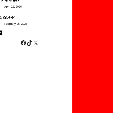
n
-
April 22, 2026
ነኔ ደሴቶች’’
n
-
February 25, 2026
Facebook
TikTok
X