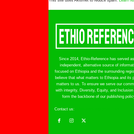
This site uses Akismet to reduce spam.
Learn ho
Since 2014, Ethio-Reference has served a
independent, alternative source of informat
focused on Ethiopia and the surrounding regi
believe that what matters to Ethiopia and its 
matters to us. To ensure we serve our comm
with integrity, Diversity, Equity, and Inclusion
form the backbone of our publishing polic
Contact us:
ethreference@gmail.com