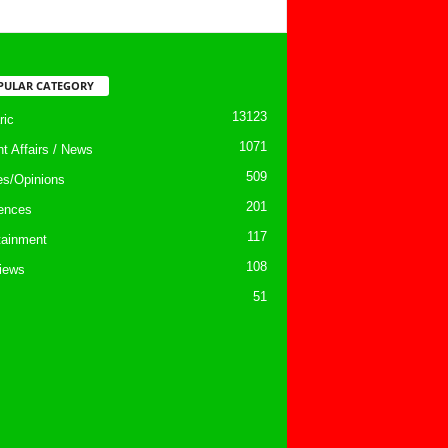
PULAR CATEGORY
13123
ic
1071
nt Affairs / News
509
les/Opinions
201
ences
117
tainment
108
views
51