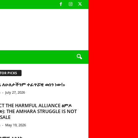
TOR PICKS
ዜ ለሁለታችንም ተፈጥሯዊ ወሰን ነው!»
n
-
July 27, 2026
CT THE HARMFUL ALLIANCE ፅምዶ
): THE AMHARA STRUGGLE IS NOT
SALE
n
-
May 19, 2026
 ሰምቼ ተሳልኩ