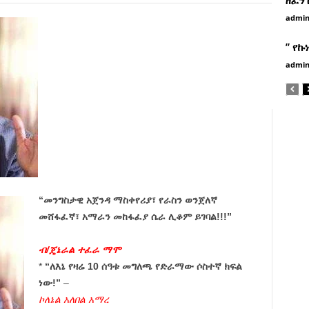
admi
” የኩ
admi
“መንግስታዊ አጀንዳ ማስቀየሪያ፣ የራስን ወንጀለኛ
መሸፋፈኛ፣ አማራን መከፋፈያ ሴራ ሊቆም ይገባል!!!”
ብ/ጄኔራል ተፈራ ማሞ
*
“ለእኔ የዛሬ 10 ሰዓቱ መግለጫ የድራማው ሶስተኛ ክፍል
ነው!”
–
ኮለኔል አለበል አማረ