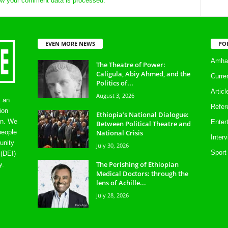
w your comment data is processed.
EVEN MORE NEWS
PO
Amhar
The Theatre of Power:
Caligula, Abiy Ahmed, and the
Curre
Politics of...
Artic
August 3, 2026
s an
Refer
ion
Ethiopia’s National Dialogue:
on. We
Enter
Between Political Theatre and
National Crisis
people
Inter
unity
July 30, 2026
Sport
 (DEI)
The Perishing of Ethiopian
y.
Medical Doctors: through the
lens of Achille...
July 28, 2026