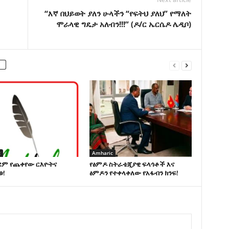
“እኛ በህይወት ያለን ሁላችን “የፍትህ ያለህ” የማለት
ሞራላዊ ግዴታ አለብን!!!” (ዶ/ር ኤርሴዶ ሌዲቦ)
c
Amharic
ደም የጨቀየው ርእዮትና
የፅምዶ ስትራቴጂያዊ ፍላጎቶች እና
ቱ!
ፅምዶን የተቀላቀለው የአፋብን ክንፍ!