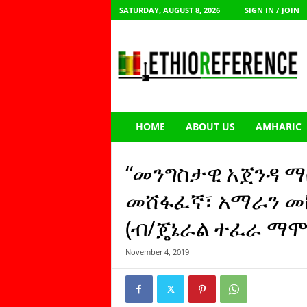
SATURDAY, AUGUST 8, 2026
SIGN IN / JOIN
E
t
h
i
o
R
e
HOME
ABOUT US
AMHARIC
f
e
r
“መንግስታዊ አጀንዳ ማ
e
n
መሸፋፈኛ፣ አማራን መከ
c
(ብ/ጄኔራል ተፈራ ማሞ
e
November 4, 2019