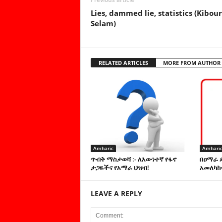
Lies, dammed lie, statistics (Kibour
Selam)
RELATED ARTICLES
MORE FROM AUTHOR
Amharic
Amhari
ጥብቅ ማስታወሻ :- ለእውነተኛ የፋኖ
በዐማራ 
ታጋዬችና የአማራ ህዝብ!
አመለካከ
LEAVE A REPLY