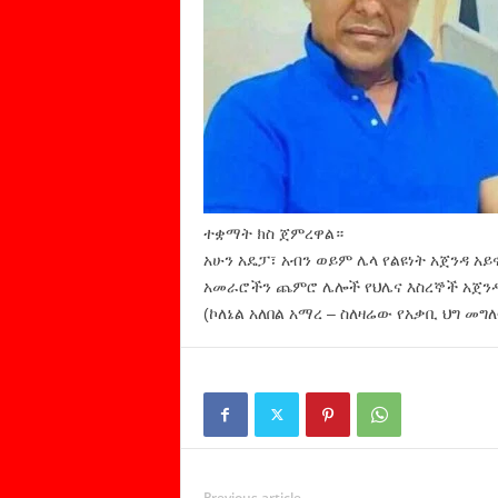
ተቋማት ክስ ጀምረዋል።
አሁን አዴፓ፣ አብን ወይም ሌላ የልዩነት አጀንዳ አ
አመራሮችን ጨምሮ ሌሎች የህሌና እስረኞች አጀንዳም
(ኮለኔል አለበል አማረ – ስለዛሬው የአቃቢ ህግ መግ
Previous article