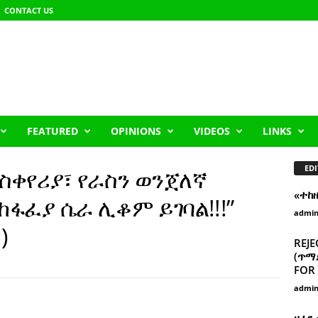
CONTACT US
FEATURED
OPINIONS
VIDEOS
LINKS
EDI
ስቀየሪያ፣ የራስን ወንጀለኛ
«ተከ
ፋፈያ ሴራ ሊቆም ይገባል!!!”
admi
)
REJE
(ጥማድ
FOR 
admi
ዘፈን