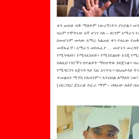
ቀን ጠብቆ ብቅ ማለትም ነውረኝነትን ያሳያል። መን
ዛሬም የሞትነው እኛ ሆነን ሳለ – ለነገም አማራን
በመሆኑም መላው አማራ ካልጠፋ ቀን የዛሬው የጠቅላ
መሸፋፈኛ፣ አማራን መከፋፈያ … መሆኑን መረዳት 
የሚጎዳበት፣ የሚሳደድበት፣ የሚገደልበት እንጂ የሚ
ስለዚህ ነገሮችን በጥልቀት ማስተዋሉ ይበጀናል። ዛ
የሚዳርገን አጀንዳ ላይ ጊዜ አናጥፋ። በአጠቃላይ ት
ተመልሰን ማኘክ የለብንም። እንብሰል ለማለት ነው!
(
ብርጋዴር ጀኔራል ተፈራ ማሞ – በዛሬው እለት በጠ