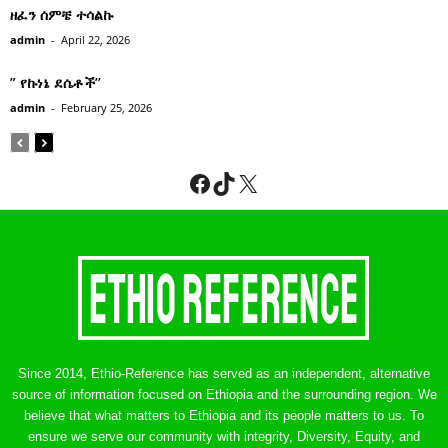
ዘፈን ሰምቼ ተሳልኩ
admin
-
April 22, 2026
” የኩነኔ ደሴቶች’’
admin
-
February 25, 2026
Facebook
TikTok
X
Since 2014, Ethio-Reference has served as an independent, alternative
source of information focused on Ethiopia and the surrounding region. We
believe that what matters to Ethiopia and its people matters to us. To
ensure we serve our community with integrity, Diversity, Equity, and