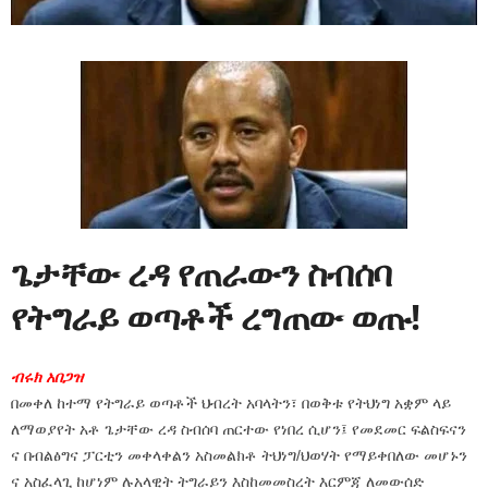
ጌታቸው ረዳ የጠራውን ስብሰባ
የትግራይ ወጣቶች ረግጠው ወጡ!
ብሩክ አበጋዝ
በመቀለ ከተማ የትግራይ ወጣቶች ህብረት አባላትን፣ በወቅቱ የትህነግ አቋም ላይ
ለማወያየት አቶ ጌታቸው ረዳ ስብሰባ ጠርተው የነበረ ሲሆን፤ የመደመር ፍልስፍናን
ና በብልፅግና ፓርቲን መቀላቀልን አስመልክቶ ትህነግ/ህወሃት የማይቀበለው መሆኑን
ና አስፈላጊ ከሆነም ሉአላዊት ትግራይን እስከመመስረት እርምጃ ለመውሰድ