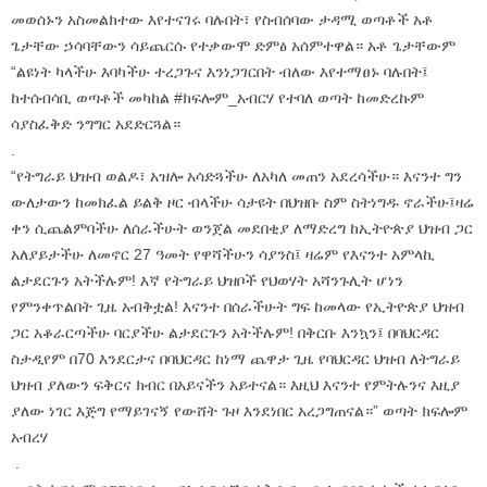
መወሰኑን አስመልክተው እየተናገሩ ባሉበት፣ የስብሰባው ታዳሚ ወጣቶች አቶ
ጌታቸው ኃሳባቸውን ሳይጨርሱ የተቃውሞ ድምፅ አሰምተዋል። አቶ ጌታቸውም
“ልዩነት ካላችሁ እባካችሁ ተረጋጉና እንነጋገርበት ብለው እየተማፀኑ ባሉበት፤
ከተሰብሳቢ ወጣቶች መካከል #ክፍሎም_አብርሃ የተባለ ወጣት ከመድረኩም
ሳያስፈቅድ ንግግር አደድርጓል።
.
“የትግራይ ህዝብ ወልዶ፣ አዝሎ አሳድጓችሁ ለአካለ መጠን አደረሳችሁ። እናንተ ግን
ውለታውን ከመክፈል ይልቅ ዞር ብላችሁ ሳታዩት በህዝቡ ስም ስትነግዱ ኖራችሁ፤ዛሬ
ቀን ሲጨልምባችሁ ለሰራችሁት ወንጀል መደበቂያ ለማድረግ ከኢትዮጵያ ህዝብ ጋር
አለያይታችሁ ለመኖር 27 ዓመት የዋሻችሁን ሳያንስ፤ ዛሬም የእናንተ አምላኪ
ልታደርጉን አትችሉም! እኛ የትግራይ ህዝቦች የህወሃት አሻንጉሊት ሆነን
የምንቀጥልበት ጊዜ አብቅቷል! እናንተ በሰራችሁት ግፍ ከመላው የኢትዮጵያ ህዝብ
ጋር አቆራርጣችሁ ባርያችሁ ልታደርጉን አትችሉም! በቅርቡ እንኳን፤ በባህርዳር
ስታዲየም በ70 እንደርታና በባህርዳር ከነማ ጨዋታ ጊዜ የባህርዳር ህዝብ ለትግራይ
ህዝብ ያለውን ፍቅርና ክብር በአይናችን አይተናል። እዚህ እናንተ የምትሉንና እዚያ
ያለው ነገር እጅግ የማይገናኝ የውሸት ጉዞ እንደነበር አረጋግጠናል።” ወጣት ክፍሎም
አብረሃ
.