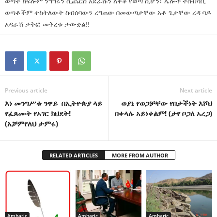
ወጣት ክፍሎም ንግግሩን ሲጨርስ አደራሹን ለቅቆ የወጣ ሲሆን፣ ሌሎች ተሰብሳቢ
ወጣቶችም ተከትለውት ስብሰባውን ረግጠው በመውጣታቸው አቶ ጌታቸው ረዳ ባዶ
አዳራሽ ታቅፎ መቅረቱ ታውቋል!!
Previous article
Next article
እነ መንግሥቱ ንዋይ በኢትዮጵያ ላይ
ወያኔ የወጋቻቸው የበታችነት እሾህ
የፈጸሙት የአገር ክህደት!
በቀላሉ አይነቀልም! (ታየ ቦጋለ አረጋ)
(አቻምየለህ ታምሩ)
RELATED ARTICLES
MORE FROM AUTHOR
Amharic
Amharic
Amharic