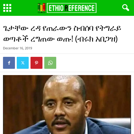
ጌታቸው ረዳ የጠራውን ስብሰባ የትግራይ
ወጣቶች ረግጠው ወጡ! (ብሩክ አበጋዝ)
December 16, 2019