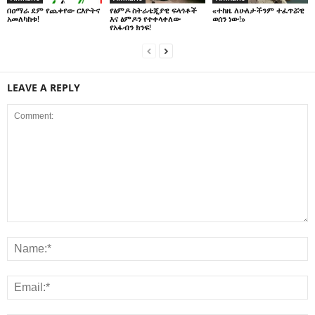
በዐማራ ደም የጨቀየው ርእዮትና
የፅምዶ ስትራቴጂያዊ ፍላጎቶች
«ተከዜ ለሁለታችንም ተፈጥሯዊ
አመለካከቱ!
እና ፅምዶን የተቀላቀለው
ወሰን ነው!»
የአፋብን ክንፍ!
LEAVE A REPLY