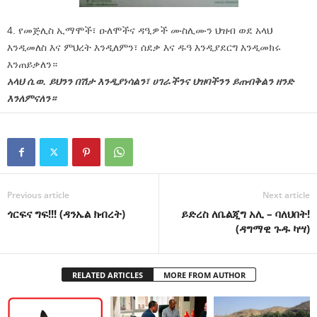
4. የመጅሊስ ኢማሞች፣ ዑለሞችና ዳዒዎች ሙስሊሙን ህዝብ ወደ አላህ
እንዲመለስ እና ምህረት እንዲለምን፣ ሰደቃ እና ዱዓ እንዲያደርግ እንዲመክሩ
እንጠይቃለን።
አላህ ሰ.ወ. ይህንን በሽታ እንዲያነሳልን፣ ሀገራችንና ህዝባችንን ይጠብቅልን ዘንድ
እንለምናለን።
Previous article
Next article
ጎርፍና ግፍ!!! (ዳንኤል ክብረት)
ይድረስ ለቤልጂግ አሊ – ባለህበት!
(ዳግማዊ ጉዱ ካሣ)
RELATED ARTICLES
MORE FROM AUTHOR