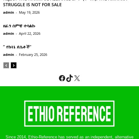
STRUGGLE IS NOT FOR SALE
admin
-
May 19, 2026
ዘፈን ሰምቼ ተሳልኩ
admin
-
April 22, 2026
” የኩነኔ ደሴቶች’’
admin
-
February 25, 2026
Facebook
TikTok
X
Since 2014, Ethio-Reference has served as an independent, alternative