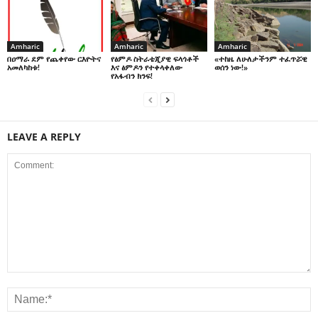
Amharic
Amharic
Amharic
በዐማራ ደም የጨቀየው ርእዮትና
የፅምዶ ስትራቴጂያዊ ፍላጎቶች
«ተከዜ ለሁለታችንም ተፈጥሯዊ
አመለካከቱ!
እና ፅምዶን የተቀላቀለው
ወሰን ነው!»
የአፋብን ክንፍ!
LEAVE A REPLY