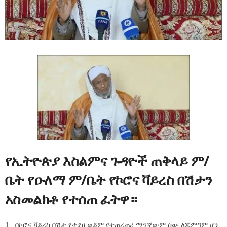
የኢትዮጵያ እስልምና ጉዳዮች ጠቅላይ ም/
ቤት
የዑለማ ም/ቤት የኮሮና ቫይረስ በሽታን
አስመልክቶ የተሰጠ ፈትዋ።
1. በኮሮና ቫይረስ በሽታ የተያዘ ወይም የተጠረጠረ ማንኛውም ሰው ለጁምዓም ሆነ