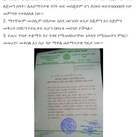
ለጀመዓ ሰላት፣ ለሐይማኖታዊ ት/ት ወደ መስጂድም ሆነ ሕዝብ ወደተሰበሰበበት ቦታ
መምጣት የተከለከለ ነው።
2. ማንኛውም ሙስሊም በሽታው አስጊ በሆነበት ሁኔታ ከጁምዓ እና ከጅምዓ
መቅረት በሽርዓ የተፈቀደ ሲሆን በየቤቱ መስገድ ይችላል።
3. የጤና ጥበቃ ተቋማት እና ጉዳዩ የሚመለከታቸው አካላት የሚሰጡትን ምክር፣
መመሪያ፣ መቀበል እና ስራ ላይ ማዋል ሐይማኖታዊ ግዴታ ነው።