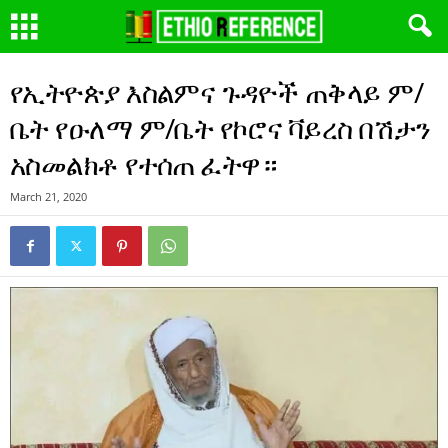
የኢትዮጵያ እስልምና ጉዳዮች ጠቅላይ ም/
ቤት የዑለማ ም/ቤት የኮሮና ቫይረስ በሽታን
አስመልክቶ የተሰጠ ፈትዋ።
March 21, 2020