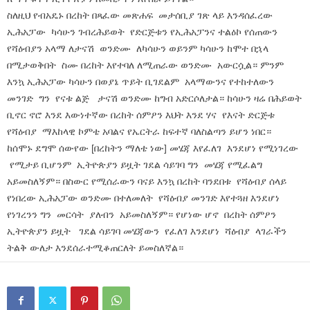
ስለዚህ የብአዴኑ በረከት በጻፈው መጽሐፍ መታሰቢያ ገጽ ላይ እንዳሰፈረው
ኢሕአፓው ካሳሁን ገብረሕይወት የድርጅቱን የኢሕአፓንና ተልዕኮ የሰጠውን
የሻዕብያን አላማ ለታናሽ ወንድሙ ለካሳሁን ወይንም ካሳሁን ከሞተ በኋላ
በሚታወቅበት ስሙ በረከት እየተባለ ለሚጠራው ወንድሙ አውርሷል። ምንም
እንኳ ኢሕአፓው ካሳሁን በወያኔ ጥይት ቢገደልም አላማውንና የተከተለውን
መንገድ ግን የናቱ ልጅ ታናሽ ወንድሙ ከግብ አድርሶለታል። ከሳሁን ዛሬ በሕይወት
ቢኖር ኖሮ እንደ እውነተኛው በረከት ሰምዖን እህት እንደ ሃና የእናት ድርጅቱ
የሻዕብያ ማእከላዊ ኮምቴ አባልና የኤርትራ ከፍተኛ ባለስልጣን ይሆን ነበር።
ከሰሞኑ ደግሞ ሰውየው [በረከትን ማለቴ ነው] መሄጃ እየፈለገ እንደሆነ የሚነገረው
የሚታይ ቢሆንም ኢትዮጵያን ይዟት ገደል ሳይገባ ግን መሄጃ የሚፈልግ
አይመስለኝም። በስውር የሚሰራውን ባናይ እንኳ በረከት ባንደበቱ የሻዕብያ ሰላይ
የነበረው ኢሕአፓው ወንድሙ በተለመለት የሻዕብያ መንገድ እየተጓዘ እንደሆነ
የነገረንን ግን መርሳት ያለብን አይመስለኝም። የሆነው ሆኖ በረከት ሰምዖን
ኢትዮጵያን ይዟት ገደል ሳይገባ መሄጃውን የፈለገ እንደሆነ ሻዕብያ ላገራችን
ትልቅ ውለታ እንደሰራተሚቆጠርለት ይመስለኛል።