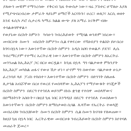
ያለውን መቼም የማንረሳው የቅርብ ጊዜ ትውስታ ነው። ዛሬ ፓስተር ሆኛለሁ እያለ
የሚያጭበረብረው ታምራት ላይኔም ዐማሮች አርባጉጉ፣ ሀረር፣ ወለጋ፣ አርሲ ወዘተ
እንደ ፋሲካ ዶሮ ሲታረዱ ካማራ ክልል ውጭ ያለ አማራ አናቅም ብሎ
ተሳልቆባቸዋል።
የወያኔው በረከት ስምኦን ካሳሁን ገብረሕይወት የሚባል ወንድም ነበረው።
መብርሀቱ ስሙን «በረከት ስምዖን» ሲል የቀየረው የሻዕብያን ተልእኮ ይዞ በረሀ
ከገባ በኋላ ነው። እውነተኛው በረከት ስምዖን አዲስ አበባ ተወልዶ ያደገ፤ ሊሴ
ገብረማርያም የተማረ ኤርትራዊ ነው። እውነተኛው በረከት ሰምዖን ለኤርትራ
መገንጠል ከኢሕአፓ ጋር በርሀ ወርዷል። ከጊዜ በኋላ ግን ባልታወቀ ምክንያት
ከኢሕአፓ መካከል ጠፋና የውሀ ሽታ ሆነ። ሆኖም ግን ሰውየው ባልታወቀ ሁኔታ
ፈረንሳይ ላይ ፓሪስ ተከሰተ። እውነተኛው በረከት ሰምዖን በድንገት ስለጠፋ
ሊታገል አብሯቸው በረሀ የወረደ የመሰላቸው ኢሕአፓን የማያውቁት ተነጂዎች
በረከት ስምዖን በደርግ የተገደለ ወይንም በነሱ ቋንቋ የተሰዋ መሰላቸውና
በሰማዕትነት አሰቡት። በዚህ ጊዜ ነበር እንግዲህ በደርግ የተገደለ የመሰለውን
እውነተኛውን በረከት ሰምዖን ለማስታወስ ሲባል ሌላኛው የኤርትራ ተወላጅ
መብራህቱ ገብረህይወት ስሙን በረከት ስምዖን ሲል ስሙን ከናባቱ የለወጠው።
ከዚህ ጊዜ በኋላ ነበር ኤርትራዊው መብርሀቱ ገብረሕይወት በረከት ስምዖን እየተባለ
መጠራት ጀመረ።