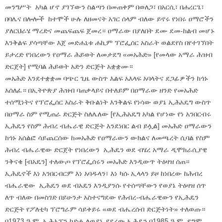
መንግሥት አካል ሆኖ ያገኘውን ስልጣን በመጠቀም በወለጋ፣ በአርሲ፣ በሐረርጌ፣
በባሌና በሎሎች ከተሞች ሁሉ ለዘመናት አገር ሰላም ብለው ይኖሩ የነበሩ ዐማሮችን
ያለርህራሄ ማረድና መጨፍጨፍ ጀመረ። ዐማራው በያለበት ደሙ ደመ-ከልብ መሆኑ
እንቅልፍ ያሳጣቸው እጀ መድሐኒቱ ሐኪም ፕሮፌሰር አስራት ወልደየስ በየተገኘበት
ይታረድ የነበረውን የዐማራ ሕይወት ለመታደግ «መአሕድ» [የመላው አማራ ሕዝብ
ድርጀት] የሚባል ሕይወት አድን ድርጅት አቋቋሙ።
መአሕድ እንደተቋቋመ ባጭር ጊዜ ውስጥ እልፍ አእላፍ አባላትና ደጋፊዎችን ከጎኑ
አሰለፈ። በኢትዮጵያ ሕዝብ ባጠቃላይና በተለይም በዐማራው ዘንድ የመአሕድ
ተሰሚነትና የፕሮፌሰር አስራት ቅቡልነት እንቅልፍ የነሳው ወያኔ ኢሕአዴግ ውስጥ
በዐማራ ስም የሚጠራ ድርጅት ስለሌለው [የኢሕአዴግ አካል የሆነው የነ አንበርብሩ
ኢሕዴን የስም ሕብረ ብሔራዊ ድርጅት እንደነበር ልብ ይሏል] መአሕድ ዐማራውን
ከጎኑ አሰልፎ ሳይጨርሰው ከመአሕድ የዐማራውን ውክልና ለመጫረት ሲባል የስም
ሕብረ ብሔራዊው ድርጀት የነበረውን ኢሕዴን ወደ ብሄረ አማራ ዲሞክራሲያዊ
ንቅናቄ [ብአዴን] ተለውጦ የፕሮፌሰሩን መአሕድ እንዲውጥ ትዕዛዝ ሰጠ።
ኢሕዴኖች እነ አንበርብርም እነ አባዱላን፣ እነ ካሱ ኢላላን ይዞ ከነበረው ከሕብረ
ብሔራዊው ኢሕዴን ወደ ብአዴን እንዲያንሱ የተሰጣቸውን የወያኔ ትዕዛዝ ሰጥ
ለጥ ብለው በመስገድ በይሁንታ አስተናግደው የሕብረ-ብሔራዊውን የኢሕዴን
ድርጅት የፖለቲካ ፕሮግራም ሳይቀይሩ «ወደ ብሔረሰብ ድርጅትነት» ተለወጡ።
በ1973 ዓ.ም. ኢሕአፓን ከድቶ ለወያኔ ያደረው ኢሕዴን በ1985 ዓ.ም. ደግሞ