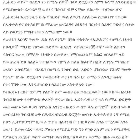
ኢሕዴን ወይም ብአዴን ነን ከሚሉ ሰዎች በላይ ድርጅቱን ለምን አላማ እንደተቋቋመ
የሚያውቁት ፈጣሪዎቹ ወያኔና ሻዕብያ ብቻ ናቸው ያልሁት። የሆነው ሆኖ
ኢሕዴን/ብአዴን ይህን ሁሉ የክህደት ውል ለወያኔ እየፈረመ ሲገለባበጥ የኖረው
በኢትዮጵያና በተለይም በዐማራው ውርደት፣ ድህነት፣ ባርነት፣ ስደት፣ ግድያና ሰቆቃ
ላይ የወያኔን የግዛት ዘመን ለማራዘም ነው።
የወያኔን አርባኛ ዓመት ድል ያለ የንግሥ በዓል ተከትሎ የኢሕአፓና የዐማራ ህዝብ
ከሀዲዎች ማህበር የሆነው ጉደኛው ብአዴን ሳያፍር «የ35ተኛ ዓመት ልደቴን
ላከብር ነው» በማለት ህዝቡን በመዋጮ ከማስጨነቁም አልፎ «በአለም ላይ
የመጨረሻ ድሀ ክልል» የተባለውን የዐማራ ክልል ከፍተኛ በጀት ለበዓሉ ማክበሪያ
መድቦ አክብሯል። ብአዴን በዐማራ ገንዘብ ድል አድርጎ ያከበረው የ35ኛ ዓመት
የንግሥ በዓሉ ድርጅቱን የመሰረቱት ወያኔና ሻዕብያ ዐማራን እንዲያጠፋና
በተገኘበት ሁሉ እንዲያሳርድ ስላደረገው አስተዋጽኦ ነው።
የብአዴኑ በረከት ሰምዖን የልደት ስም መብራህቱ ገብረህይወት ነው። ከመብራህቱ
ገብረህይወት የተምታቱ ታሪኮች ዋናው በዘሩ ኤርትራዊ ሆኖ ሳለ የዐማራ ድርጅት
መሪ መሆኑ ነው። ይሄ ከሞራል አንፃር ብአዴን ውስጥ ላሉ ዐማሮች ስድብ ነው።
መብራህቱ ገብረህይወት በሕብረ ብሄራዊ ድርጅት ውስጥ ኢትዮጵያዊ ነኝ የሚል
ከሆነ ኢትዮጵያንም ቢመራ ጥያቄ ባልተነሳበት ነበር። ሰው አገሬ የሚለው አገሩ
መሆኑ ይታመናልና። የዘር ፖለቲካ የሚያራምድ ግን የግድ እሱም ዘሩን የሚያቅፍ
የፖለቲካ ድርጅት ወስጥ መግባት ይጠበቅበታል። ወያኔ «ዐማራ በዘሩ መደራጀት