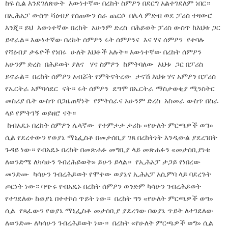
ከፍ ሲል እንደገለጽሁት እውነተኛው በረከት ስምዖን በደርግ አልተገደለም ነበር።
በኢሕአፓ ውስጥ ሻዕብያ የሰጠውን ስራ ጨርሶ በሌላ ምድብ ወደ ፓሪስ ተዛውሮ
እንጂ። ይህ እውነተኛው በረከት አሁንም ድረስ በሕይወት ፓሪስ ውስጥ ከእህቱ ጋር
ይኖራል። እውነተኛው በረከት ሰምዖን ሩት ሰምዖንና እና ሃና ሰምዖን የተባሉ
የሻዕብያ ታፋዮች የነበሩ ሁለት እህቶች አሉት። እውነተኛው በረከት ሰምዖን
አሁንም ድረስ በሕይወት ያለና ሃና ስምዖን ከምትባለው እህቱ ጋር በፓሪስ
ይኖራል። በረከት ሰምዖን አብሯት የምትኖትረው ታናሽ እህቱ ሃና አምዖን በፓሪስ
የኤርትራ አምባሳደር ናት። ሩት ሰምዖን ደግሞ በኤርትራ ማስታወቂያ ሚንስትር
መስሪያ ቤት ውስጥ በጋዜጠኛነት የምትሰራና አሁንም ድረስ አስመራ ውስጥ በስራ
ላይ የምትገኝ ወይዘሮ ናት።
ከብአዴኑ በረከት ሰምዖን ሌላኛው የተምታታ ታሪኩ «የሁለት ምርጫዎች ወግ»
ሲል የደረተውን የወያኔ ማኒፌስቶ በመታሰቢያ ገጸ በረከትነት እንዲውል ያደረገበት
ጉዳይ ነው። የብአዴኑ በረከት በመጽሐፉ መግቢያ ላይ መጽሐፉን «መታሰቢያነቱ
ለወንድሜ ለካሳሁን ገብረሕይወት» ይሁን ይላል። የኢሕአፓ ታጋይ የነበረው
መንድሙ ካሳሁን ገብረሕይወት የሞተው ወያኔና ኢሕአፓ አሲምባ ላይ ባደረጉት
ጦርነት ነው። ባጭሩ የብአዴኑ በረከት ሰምዖን ወንድም ካሳሁን ገብረሕይወት
የተገደለው ከወያኔ በተተኮሰ ጥይት ነው። በረከት ግን «የሁለት ምርጫዎች ወግ»
ሲል የጻፈውን የወያኔ ማኒፌስቶ መታሰቢያ ያደረገው በወያኔ ጥይት ለተገደለው
ለወንድሙ ለካሳሁን ገብረሕይወት ነው። በረከት «የሁለት ምርጫዎች ወግ» ሲል