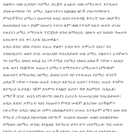
አለበት» ብሎ ሲያበቃ፣ የዐማራ ድርጅት ፈጠርሁ ብሎ ዐማራውን እንዲመሩ
ያስቀመጣቸው ግን ዐማራ ያልሆኑትንና ከልዩልዩ ዘሮች ያውጣጣቸውን
ምንደኞችንና ዐማራን በመጥላት ክብረ ወሰን የተቀዳጁ ቅጥረኛ ሰው በላዎችን
በመሰብሰብ ነው። ይህም በመሆኑ የተነሳ ቂም ባዘለ የጥላቻ ክፋት ውስጥ ሆነው
የወያኔን ዐማራ የማጥፋት ፕሮጀክት ከግብ ለማድረስ ባለፉት ሀያ ስድስት ዓመታት
አብረውት ደፋ ቀና እያሉ ከርመዋል።
አዲሱ ለገሰ፣ ህላዬ ዮሴፍ፣ ተፈራ ዋልዋ፣ ታደሰ ካሳ፣ ታምራት ላይኔ፣ ካሳ
ተክለብርሀን፣ ወዘተ እንደ መብራህቱ ገብረሕይወት ሁሉ ዐማራ ያልሆኑና ራሳቸውን
ግን የዐማራ ህዝብ ወኪል እኔ ነኝ የሚሉ የዐማራ ህዝብ ጠላቶች ናቸው። እነዚህ
ሁሉ ወያኔ ያበጃቸው ፍጡራን ዐማራን ለማጥፋትና ዐማራውን በማዳከም
ሕወሓትን ለማጠናከር በዐማራ ሕዝብ አናት ላይ የተቀመጡ የዐማራ ቀንደኛ
ጠላቶች ናቸው። የወሎ መሬት ተቆርሶ ለትግራይ ሲሰጥ፤ የጎንደር መሬት ተገምሶ
ለትግራይ ሲታደል፣ ጎጃም ለጉምዝ ተላልፎ ሲሰጥ፤ ሸዋ ለአምስት ሲከፈል፤
ዐማሮች እንደ ፋሲካ በግ በኦነግና በወያኔ ሲታረዱ እነመብራህቱ ገብረሕይወት፣
አዲሱ ለገሰና ታምራት ላይኔ የሰጡትን ምላሽ መቼም ልንረሳው አንችልም።
ነውረኛው አዲሱ ባለፈው ሰሞን ስለወልቃይትና ሁመራ እንዲሁም ሰሜን ወሎ ወደ
ትግራይ ሪፑብሊክ ስለመካለሉ በትግርኛ ተጠይቆ በሰጠው መልስ እወልከዋለሁ
በሚለው በዐማራ ወንበር እየፏለለ ከትግራይ ወገን ሆኖ «የዐማራው ገዢ መደብ
ከትግራይ ቆርሶ የወሰዳቸው መሬቶች ስለነበሩ ነው ወደ ትግራይ የተካለሉት»