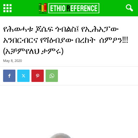
የሕወሓቱ ጆሴፍ ጎብልስ፤ የኢሕአፓው
አንበርብርና የሻዕብያው በረከት ሰምዖን!!!
(አቻምየለህ ታምሩ)
May 8, 2020