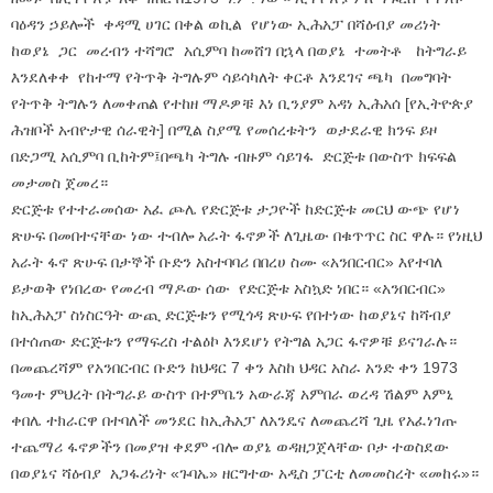
ባዕዳን ኃይሎች ቀዳሚ ሀገር በቀል ወኪል የሆነው ኢሕአፓ በሻዕብያ መሪነት
ከወያኔ ጋር መረብን ተሻግሮ አሲምባ ከመሸገ በኋላ በወያኔ ተመትቶ ከትግራይ
እንደለቀቀ የከተማ የትጥቅ ትግሉም ሳይሳካለት ቀርቶ እንደገና ጫካ በመግባት
የትጥቅ ትግሉን ለመቀጠል የተከዘ ማዶዎቹ እነ ቢንያም አዳነ ኢሕአሰ [የኢትዮጵያ
ሕዝቦች አብዮታዊ ሰራዊት] በሚል ስያሜ የመሰረቱትን ወታደራዊ ክንፍ ይዞ
በድጋሚ አሲምባ ቢከትም፤በጫካ ትግሉ ብዙም ሳይገፋ ድርጅቱ በውስጥ ክፍፍል
መታመስ ጀመረ።
ድርጅቱ የተተራመሰው አፈ ጮሌ የድርጅቱ ታጋዮች ከድርጅቱ መርህ ውጭ የሆነ
ጽሁፍ በመበተናቸው ነው ተብሎ አራት ፋኖዎች ለጊዜው በቁጥጥር ስር ዋሉ። የነዚህ
አራት ፋኖ ጽሁፍ በታኞች ቡድን አስተባባሪ በበረሀ ስሙ «አንበርብር» እየተባለ
ይታወቅ የነበረው የመረብ ማዶው ሰው የድርጅቱ አስኳድ ነበር። «አንበርብር»
ከኢሕአፓ ስነስርዓት ውጪ ድርጅቱን የሚጎዳ ጽሁፍ የበተነው ከወያኔና ከሻብያ
በተሰጠው ድርጅቱን የማፍረስ ተልዕኮ እንደሆነ የትግል አጋር ፋኖዎቹ ይናገራሉ።
በመጨረሻም የአንበርብር ቡድን ከህዳር 7 ቀን እስከ ህዳር አስራ አንድ ቀን 1973
ዓመተ ምህረት በትግራይ ውስጥ በተምቤን አውራጃ አምበራ ወረዳ ሽልም እምኒ
ቀበሌ ተክራርዋ በተባለች መንደር ከኢሕአፓ ለአንዴና ለመጨረሻ ጊዜ የአፈነገጡ
ተጨማሪ ፋኖዎችን በመያዝ ቀደም ብሎ ወያኔ ወዳዘጋጀላቸው ቦታ ተወስደው
በወያኔና ሻዕብያ አጋፋሪነት «ጉባኤ» ዘርግተው አዲስ ፓርቲ ለመመስረት «መከሩ»።