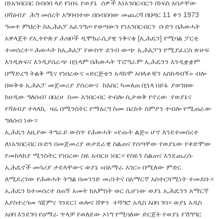
በነአንበርበር ስብሰባ ላይ የነበሩ የወያኔ ሰዎች እነአንበርብርን በነፍስ አባታቸው
በሻዕብያ ሕግ መሰረት አግባብተው በስብሰባው መጨረሻ በህዳር 11 ቀን 1973
ዓመተ ምህረት ከኢሕአፓ አፈንግጦ የወጣውን የነአንበርብርን ቡድን በሕወሓት
አዋላጀት የኢትዮጵያ ሕዝቦች ዲሞክራሲያዊ ንቅናቄ [ኢሕዴን] የሚባል ፓርቲ
ተመሰረተ። ሕወሓት ከኢሕአፓ የውስጥ ደንብ ውጭ ኢሕአፓን የሚያፈርስ ጽሁፍ
እንዲጽፍና እንዲያሰራጭ በኋላም በሕወሓት ፕሮግራም ኢሕዴንን እንዲቋቋም
በማድረግ ትልቅ ሚና የነበረውና «ድርጅቴን አዳክሞ አባላቶቼን አስከዳብኝ» ብሎ
በወቅቱ ኢሕአፓ መጀመሪያ ያሰረውና ከእስር ካመለጠ በኋላ በይፋ ያወገዘው
ከሀዲው ግለሰብ፤ በበረሀ ስሙ አንበርብር ተብሎ ሲታወቅ የኖረው የወያኔና
የሻዕብያ ተላላኪ ዛሬ በሚንስትር የማዕረግ ስሙ በረከት ስምዖን ተብሎ የሚጠራው
ግለሰብ ነው።
ኢሕዴን እዚያው ትግራይ ውስጥ የሕወሓት «የጡት ልጅ» ሆኖ እንደተመሰረተ
ለነአንበርብር ቡድን በመጀመሪያ ወታደራዊ ስልጠና የሰጣቸው የወያኔው የቀድሞው
የመከላከያ ሚንስትር የነበረው ስዬ አብርሀ ነበር። የስዬን ስልጠና እንደጨረሱ
ኢሕዴኖች መሳሪያ ታደላቸውና ወያኔ «በአማራ አገር» በሚለው ምድር
ለሚደረገው የሕወሓት ትግል በመንገድ መሪነትና በአማርኛ አስተርጓሚነት ተመደቡ።
ኢሕዴን ከተመሰረተ ዘጠኝ አመት ከአምስት ወር ሲሆነው ወያኔ ኢሕዴንን አማርኛ
እያስተረጎመ ጎጃምና ጎንደር፤ ወሎና ሸዋን ተሻግሮ አዲስ አበባ ገባ። ወያኔ አዲስ
አበባ እንደገባ የዐማራ ጥላቻ የወለደው ኦነግ የሚባለው ድርጀት የወያኔ የሽግግር