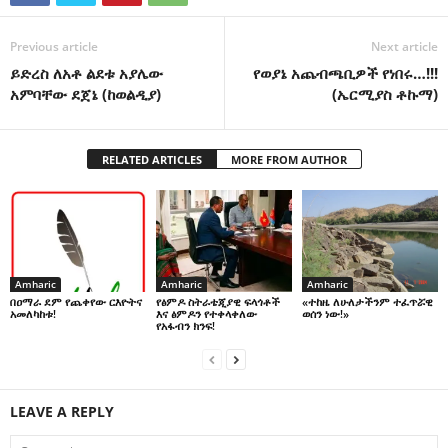
Previous article
Next article
ይድረስ ለአቶ ልደቱ አያሌው
የወያኔ አጨብጫቢዎች የነበሩ…!!!
አምባቸው ደጀኔ (ከወልዲያ)
(ኤርሚያስ ቶኩማ)
RELATED ARTICLES
MORE FROM AUTHOR
Amharic
Amharic
Amharic
በዐማራ ደም የጨቀየው ርእዮትና
የፅምዶ ስትራቴጂያዊ ፍላጎቶች
«ተከዜ ለሁለታችንም ተፈጥሯዊ
አመለካከቱ!
እና ፅምዶን የተቀላቀለው
ወሰን ነው!»
የአፋብን ክንፍ!
LEAVE A REPLY