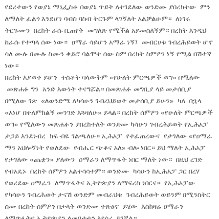
የደረተውን የወያኔ ማኒፌስቶ በወያኔ ጥይት ለተገደለው ወንድሙ ያበረከተው ምን
ለማለት ፈልጎ እንደሆነ ባብስ ባስብ ትርጉም ላገኝለት አልቻልሁም። ለነገሩ
ትርጉሙን በረከት ራሱ ቢጠየቅ መግለጽ የሚችል አይመስለኝም። በረከት እንዲህ
ከራሱ የተጣላ ሰው ነው። ዐማራ ሳይሆን አማራ ነኝ፤ መብርሀቱ ገብረሕይወት ሆኖ
ሳለ ሙሉ በሙሉ ስሙን ቀይሮ ባልሞተ ሰው ስም በረከት ስምዖን ነኝ የሚል በሽተኛ
ነው።
በረከት እያወቀ ይሆን ተስቶት ባላውቅም «የሁለት ምርጫዎች ወግ» በሚለው
መጽሐፉ ግን አንድ እውነት ተናግሯል። በመጽሐፉ መግቢያ ላይ መታሰቢያ
በሚለው ገጽ «ለወንድሜ ለካሳሁን ገብረህይወት መታሰቢያ ይሁን» ካለ በኋላ
«እነሆ በተለምክልኝ መንገድ እጓዛለሁ» ይላል። በረከት ሰምዖን «የሁለት ምርጫዎች
ወግ» የሚለውን መጽሐፉን ያበረከተለት ወንድሙ ካሳሁን ገብረሕይወት የኢሕአፓ
ታጋይ እንደነብረ ከፍ ብዬ ገልጫለሁ። ኢሕአፓ የተፈጠረውና የታገለው «የዐማራ
ማን አህሎኝነት የወለደው የብሔር ጭቆና አለ» ብሎ ነበር። ይህ ማለት ኢሕአፓ
የታገለው «ጨቋን» ያለውን ዐማራን ለማጥፋት ነበር ማለት ነው። በዚህ ረገድ
የብአዴኑ በረከት ሰምዖን አልተሳሳተም። ወንድሙ ካሳሁን ከኢሕአፓ ጋር በረሃ
የወረደው ዐማራን ለማጥፋትና ኢትዮጵያን ለማፍረስ ነበርና። የኢሕአፓው
የካሳሁን ገብረሕወት ታናሽ ወንድም መብራህቱ ገብረሕይወት ወይንም በሚንስትር
ስሙ በረከት ሰምዖን በታላቅ ወንድሙ ተጽዕኖ ይሄው እስከዛሬ ዐማራን
ለማጥፋትና ኢትዮጵያን ለመበታተን እየሰራ ይገኛል።