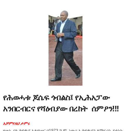
የሕወሓቱ ጆሴፍ ጎብልስ፤ የኢሕአፓው
አንበርብርና የሻዕብያው በረከት ሰምዖን!!!
አቻምየለህ ታምሩ
ዘመኑ በኢትዮጵያ አቆጣጠር በ1973 ዓ.ም. ነው። ኢትዮጵያን ለማፍረስ የተነሱ