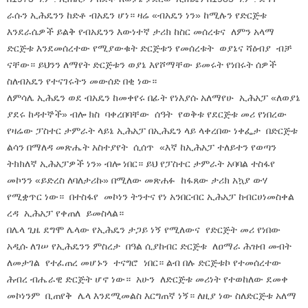
ራሱን ኢሕዴንን ከድቶ ብአዴን ሆነ። ዛሬ «ብአዴን ነን» ከሚሉን የድርጅቱ
እንደራሴዎች ይልቅ የብአዴንን እውነተኛ ታሪክ ከስር መሰረቱና ለምን አላማ
ድርጅቱ እንደመሰረተው የሚያውቁት ድርጅቱን የመሰረቱት ወያኔና ሻዕብያ ብቻ
ናቸው። ይህንን ለማየት ድርጅቱን ወያኔ እየሾማቸው ይመሩት የነበሩት ሰዎች
ስለብአዴን የተናገሩትን መውሰድ በቂ ነው።
ለምሳሌ ኢሕዴን ወደ ብአዴን ከመቀየሩ በፊት የነእያሱ አለማየሁ ኢሕአፓ «ለወያኔ
ያደሩ ከዳተኞች» ብሎ ክስ ባቀረበባቸው ሰዓት የወቅቱ የደርጅቱ መሪ የነበረው
የዛሬው ፓስተር ታምራት ላይኔ ኢሕአፓ በኢሕዴን ላይ ላቀረበው ነቀፌታ በድርጅቱ
ልሳን በማለዳ መጽሔት አስተያየት ሲሰጥ «እኛ ከኢሕአፓ ተለይተን የወጣን
ትክክለኛ ኢሕአፓዎች ነን» ብሎ ነበር። ይህ የፓስተር ታምራት አባባል ተስፋየ
መኮንን «ይድረስ ለባለታሪኩ» በሚለው መጽሐፉ ከፋጸው ታሪክ አኳያ ውሃ
የሚቋጥር ነው። በተስፋየ መኮነን ትንተና የነ አንበርብር ኢሕአፓ ከብርሀነመስቀል
ረዳ ኢሕአፓ የቀጠለ ይመስላል።
በሌላ ጊዜ ደግሞ ሌላው የኢሕዴን ታጋይ ነኝ የሚለውና የድርጅት መሪ የነበው
አዲሱ ለገሠ የኢሕዴንን ምስረታ በዓል ሲያከብር ድርጅቱ ለዐማራ ሕዝብ መብት
ለመታገል የተፈጠረ መሆኑን ተናግሮ ነበር። ልብ በሉ ድርጅቱኮ የተመሰረተው
ሕብረ ብሔራዊ ድርጅት ሆኖ ነው። አሁን ለድርጅቱ መሪነት የተወከለው ደመቀ
መኮነንም ቢጠየቅ ሌላ እንደሚመልስ እርግጠኛ ነኝ። ለዚያ ነው ስለድርጅቱ አለማ