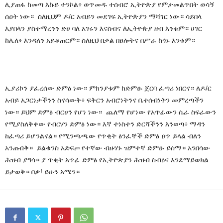
ሊያጠፋ ከመጣ እኩይ ተንኮል፥ ወጥመዱ ተሰብሮ ኢትዮጵያ የምታመልጥበት ወሳኝ
ሰዐት ነው። ስለዚህም ዶ/ር አብይን መደገፍ ኢትዮጵያን ማሻገር ነው። ሳይበላ
እያበላን ያስተማረንን ድሀ ባለ አገሩን እናስብና ለኢትዮጵያ ዘብ እንቁም። ሀገር
ከሌለ፥ እንዳለን አይቆጠርም። ስለዚህ በቃል በፀሎትና በሥራ ከጎኑ እንቁም።
ኢያሪኮን ያፈረሰው ድምፅ ነው። ምክንያቱም ከድምፁ ጀርባ ፈጣሪ ነበርና። ለዶ/ር
አብይ አጋርነታችንን ስናሳውቅ፥ ፍቅርን አብሮነትንና ቤተሰብነትን መምረጣችን
ነው። ይህም ድምፅ ብርሀን የሆነ ነው። ጨለማ የሆነው የአጥፊውን ሴራ ስፍራውን
የሚያስለቅቀው የብርሃን ድምፅ ነው። እኛ ተነስተን ድርሻችንን እንወጣ፥ ማዳን
ከፈጣሪ ይሆንልናል። የሚንጫጫው የጥቂት ፅንፈኞች ድምፅ ፀጥ ይላል ብለን
አንጠብቅ። ይልቁንስ አድፍጦ የተኛው ብዙሃኑ ዝምተኛ ድምፁ ይሰማ። አንበሳው
ሕዝብ ያግሳ። ያ ጥቂት አጥፊ ድምፅ የኢትዮጵያን ሕዝብ ስብዕና እንደማይወክል
ይታወቅ። በቃ! ይሁን አሜን።