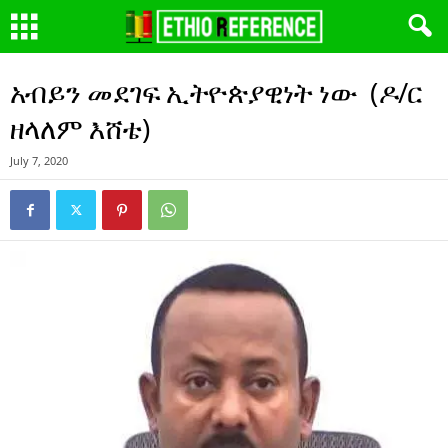
አብይን መደገፍ ኢትዮጵያዊነት ነው (ዶ/ር
ዘላለም እሸቴ)
July 7, 2020