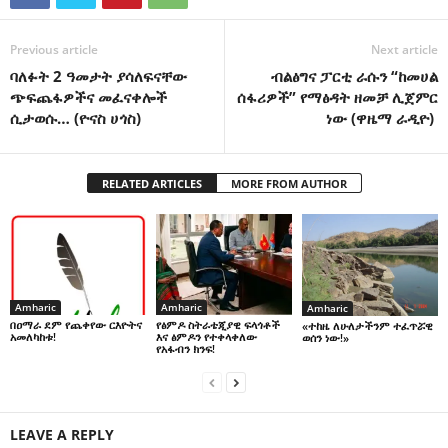
Previous article
Next article
ባለፉት 2 ዓመታት ያሳለፍናቸው
ብልፅግና ፓርቲ ራሱን “ከመሀል
ጭፍጨፋዎችና መፈናቀሎች
ሰፋሪዎች” የማፅዳት ዘመቻ ሊጀምር
ሲታወሱ… (ዮናስ ሀጎስ)
ነው (ዋዜማ ራዲዮ)
RELATED ARTICLES
MORE FROM AUTHOR
Amharic
Amharic
Amharic
በዐማራ ደም የጨቀየው ርእዮትና
የፅምዶ ስትራቴጂያዊ ፍላጎቶች
«ተከዜ ለሁለታችንም ተፈጥሯዊ
አመለካከቱ!
እና ፅምዶን የተቀላቀለው
ወሰን ነው!»
የአፋብን ክንፍ!
LEAVE A REPLY