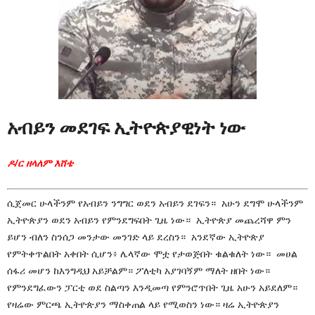
አብይን መደገፍ ኢትዮጵያዊነት ነው
ዶ/ር ዘላለም እሸቴ
ሲጀመር ሁላችንም የአብይን ንግግር ወደን አብይን ደገፍን። አሁን ደግሞ ሁላችንም
ኢትዮጵያን ወደን አብይን የምንደግፍበት ጊዜ ነው። ኢትዮጵያ መጨረሻዋ ምን
ይሆን ብለን ስንሰጋ መንታው መንገድ ላይ ደረስን። አንደኛው ኢትዮጵያ
የምትቀጥልበት አቀበት ሲሆን፥ ሌላኛው ሞቷ የታወጅበት ቁልቁለት ነው። መሀል
ሰፋሪ መሆን ከእንግዲህ አይቻልም። ፖለቲካ አያገባኝም ማለት ዘበት ነው።
የምንደግፈውን ፓርቲ ወደ ስልጣን እንዲመጣ የምንሮጥበት ጊዜ አሁን አይደለም።
የዛሬው ምርጫ ኢትዮጵያን ማስቀጠል ላይ የሚወስን ነው። ዛሬ ኢትዮጵያን