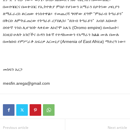
በመተባበርና በመቀናበር የኢትዮጵያ ምሰሶ የሆነውን አማራን በታትነው ጦቢያን
ለማፈራረስ ቆርጠው ተነስተዋል፡፡ የመጨረሻ ግባቸው ደግሞ “ምዕራብ ትግራይን”
በቅርቡ ለምትፈጠረው የትግራይ ሪፓበሊክ፣ “ደቡብ ትግራይን” አብይ አህመድ
ሰባተኛ ንጉስ ሊሆንበት ላቀደው ለኦሮሞ አጼጌ (Oromo empire) በመስጠት፣
እነዚህ ሁለት አገሮችና ሱዳን ክፉኛ የተዳከመውን የአማራን ክልል ሙሉ በሙሉ
በመክበብ
የምሥራቅ አፍሪቃ አርመኒያ
(
Armenia of East Africa
) ማድረግ ነው፡፡
መስፍን አረጋ
mesfin.arega@gmail.com
Previous article
Next article