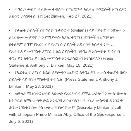
ትግራይ ውስጥ ተፈጸሙ ተብለው
የሚዘገቡት
አሰቃቂ ወንጀሎች አሜሪቃን
እጅጉን ያሳስባትል
(@SecBlinken, Feb 27, 2021)
የታጠቁ ኃይሎች በትግራይ ቤታደሮች (civilians) ላይ ከፍተኛ ወንጀሎችን
እየፈጸሙ መሆናቸውን የሚያወሱ አያሌ ተዓማኒ ዘገባወች ተዘግበዋል፡፡
በተለይም ደግሞ የኤርትራና የአማራ ኃይሎች አድራጎት አሰቃቂ ነው …
የኢትዮጵያ መንግስት ያማራ ክልል ኃይሎችን ከትግራይ አስወጥቶ ምዕራብ
ትግራይን ለትግራይ ክልል መንግስት እንዲያስረክብ እናሳስባለን
(Press
Statement, Anthony J. Blinken, May 15, 2021)
የኤርትራና ያማራ ክልል ኃይሎችን ጨምሮ ለትግራይን ቀውስ ተጠያቂ በሆኑ
ኃይሎች ላይ የቪዛ ማዕቀብ ተጥሏል
(Press Statement, Anthony J.
Blinken, May 23, 2021)
ጠቅላይ ሚኒስቴር ዐብይ አህመድ የኤርትራና ያማራ ኃይሎችን ሙሉ በሙሉ
ከትግራይ ለማስወጣት ቃል እንዲገባ እናሳስባለን፡፡ የጦቢያ ውስጣዊ ድንበሮች
ሕገመንግስቱን በመጣስ መለወጥ የለባቸውም
(Secretary Blinken’s call
with Ethiopian Prime Minister Abiy, Office of the Spokesperson,
July 6, 2021)