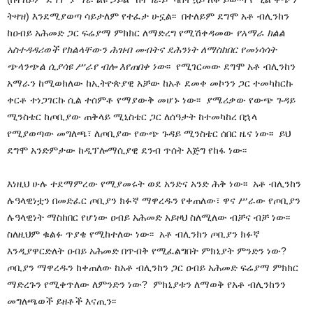
ትዛዝ) እንደሚያወጣ ሳይታለም የተፈታ ሁኗል፡፡ በተለይም ደግሞ አቶ ብሊንከን
ከዐብይ አሕመድ ጋር ፍሬያማ ምክክር ለማድረግ የሚሽቀዳመው
የአማራ ክልል
አስተዳዳሪወች የክልላቸውን ሕዝብ መብትና ደሕንነት ለማስከበር የመነሳሳት
ጭላንጭል ሲያሳዩ ሥራየ ብሎ እየጠበቀ ነው
፡፡ የሚገርመው ደግሞ አቶ ብሊንከን
አማራን ከሚወክለው ከኢትዮጵያዊ አቻው ከአቶ ደመቀ መኮንን ጋር ተመካከርኩ
ቀርቶ ተነጋገርኩ ሲል ተሰምቶ የማያውቅ መሆኑ ነው፡፡ ያሜሪቃው የውጭ ጉዳይ
ሚንስቴር ከጦቢያው ጠቅላይ ሚኒስቴር ጋር ለሰዓታት ከተመካከረ በኋላ
የሚያወጣው መግለጫ፣ ለጦቢያው የውጭ ጉዳይ ሚንስቴር ሰበር ዜና ነው፡፡ ይህ
ደግሞ አንድምታው ከዲፕሎማሲያዊ ደንብ ጥሰት እጅግ የከፋ ነው፡፡
እነዚህ ሁሉ ተደማምረው የሚያመሩት ወደ አንድና አንድ ሕቅ ነው፡፡ አቶ ብሊንከን
ሉዓላዊነቷን በመድፈር ጦቢያን ክፉኛ ማዋረዱን የቀጠለው፣ ዋና ሥራው የጦቢያን
ሉዓላዊነት ማስከበር የሆነው ዐብይ አሕመድ አይዞህ ስለሚለው ብቻና ብቻ ነው፡፡
ስለዚህም ቁልፉ ጥያቄ የሚከተለው ነው፡፡ አቶ ብሊንክን ጦቢያን ክፉኛ
እንዲያዋርድለት ዐብይ አሕመድ በጥብቅ የሚፈልግበት ምክኒያት ምንድን ነው?
ጦቢያን ማዋረዱን ከቀጠለው ከአቶ ብሊንከን ጋር ዐብይ አሕመድ ፍሬያማ ምክክር
ማድረጉን የሚቀጥለው ለምንድን ነው? ምክኒያቱን ለማወቅ የአቶ ብሊንከንን
መግለጫወች ይዘቶች እናጢን፡፡