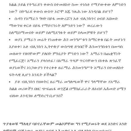
ክልል ኃይል የትግራይን ቀውስ በተመለከተ ስሙ ተነስቶ የማያውቀው ለምንድን
ነው? በትግራዩ ቀውስ ውስጥ ኦሮሞ እጁ ንጹሕ ነው እንዲባል ይሆን?
ሱዳን የአማራን ግዛት በይፋ መውረሯን አቶ ብሊንከንና ዐብይ አህመድ
ማውገዝ ቀርቶ በይፋ የማይናገሩት ለምንድን ነው? ወረራውን
ስለሚስማሙበት ወይም ስለሚደግፉት ወይም ስላመቻቹት ይሆን?
ወያኔ ያማራን መሬት የነጠቀው ሕገ መንግሥቱን ከማርቀቁ በፊት መሆኑን
እያወቀ፣ አቶ ብሊንከን ኢትዮጵያ ውስጣዊ ድንበሮች ሕገመንግስቱን በመጣስ
መለወጥ የለባቸውም ያለበት ምክኒያት ምንድን ነው? አማራን በጨቋኝነት
የሚፈርጅ፣ አማራን ያላሳተፈ፣ በአማራ ጥላቻ ጥርሳቸውን በነቀሉ ጽንፈኛ
ወያኔወችና ኦነጋውያን የተረቀቀ ፀራማራ ሕገመንግሥት አማራን በተመለከተ
ፍትሓዊ ሊሆን እንዴት ይችላል?
ያቶ ብሊንከን የዘወትር ፀራማራ መግለጫወች ዋና ዓላማቸው
የአማራ
ክልል መሪወችን በዘር ጭፍጨፋ ወንጀል በማስፈራራት ለአብይ አሕመድ ዐሜን
ብለው እንዲገዙ ለማድረግ ቢሆንስ?
ጥያቄወቹ ማለቂያ ባይኖራቸውም መልሶቻቸው ግን የሚያመሩት ወደ አንድና አንድ
ድምደማ ብቻ ነው፡፡ ወያኔ፣ ዐብይ አሕመድና አቶ ብሊንከን በመመሳጠር፣