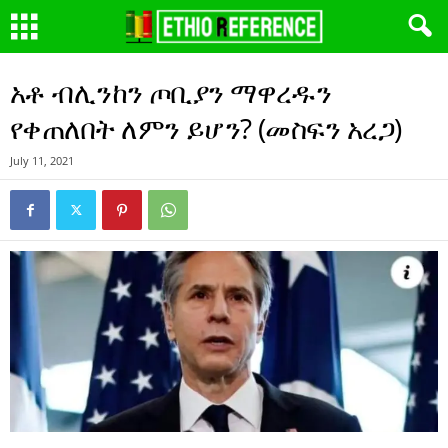
አቶ ብሊንከን ጦቢያን ማዋረዱን
የቀጠለበት ለምን ይሆን? (መስፍን አረጋ)
July 11, 2021