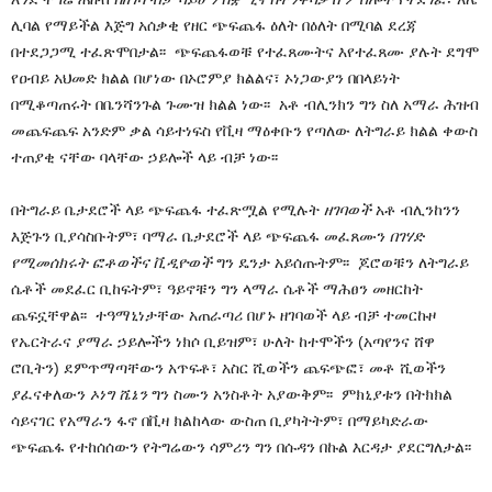
ሊባል የማይችል እጅግ አሰቃቂ የዘር ጭፍጨፋ ዕለት በዕለት በሚባል ደረጃ
በተደጋጋሚ ተፈጽሞበታል፡፡ ጭፍጨፋወቹ የተፈጸሙትና እየተፈጸሙ ያሉት ደግሞ
የዐብይ አህመድ ክልል በሆነው በኦሮምያ ክልልና፣ ኦነጋውያን በበላይነት
በሚቆጣጠሩት በቤንሻንጉል ጉሙዝ ክልል ነው፡፡ አቶ ብሊንክን ግን ስለ አማራ ሕዝብ
መጨፍጨፍ አንድም ቃል ሳይተነፍስ የቪዛ ማዕቀቡን የጣለው ለትግራይ ክልል ቀውስ
ተጠያቂ ናቸው ባላቸው ኃይሎች ላይ ብቻ ነው፡፡
በትግራይ ቤታደሮች ላይ ጭፍጨፋ ተፈጽሟል የሚሉት
ዘገባወች
አቶ ብሊንከንን
እጅጉን ቢያሳስቡትም፣ ባማራ ቤታደሮች ላይ ጭፍጨፋ መፈጸሙን
በገሃድ
የሚመሰክሩት ፎቶወችና ቪዲዮወች
ግን ዴንታ አይሰጡትም፡፡ ጆሮወቹን ለትግራይ
ሴቶች መደፈር ቢከፍትም፣ ዓይኖቹን ግን ላማራ ሴቶች ማሕፀን መዘርከት
ጨፍኗቸዋል፡፡ ተዓማኒነታቸው አጠራጣሪ በሆኑ ዘገባወች ላይ ብቻ ተመርኩዞ
የኤርትራና ያማራ ኃይሎችን ነክሶ ቢይዝም፣ ሁለት ከተሞችን (አጣየንና ሸዋ
ሮቢትን) ደምጥማጣቸውን አጥፍቶ፣ አስር ሺወችን ጨፍጭፎ፣ መቶ ሺወችን
ያፈናቀለውን
ኦነግ ሼኔን
ግን ስሙን አንስቶት አያውቅም፡፡ ምክኒያቱን በትክክል
ሳይናገር የአማራን ፋኖ በቪዛ ክልከላው ውስጠ ቢያካትትም፣ በማይካድራው
ጭፍጨፋ የተከሰሰውን የትግሬውን ሳምሪን ግን በሱዳን በኩል እርዳታ ያደርግለታል፡፡