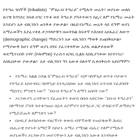
የትግሬ ጎሰኞች (tribalists) “ምዕራብ ትግራይ” የሚሉት መሬት፣ ወያኔው መለስ
ዜናዊ ከጎንደር ክፍለ ሀገር ነጥቆ ወደ ትግራይ ያካተተውን ሰፌና ለም የአማራ መሬት
እንደሆነ አቶ ብሊንከን ጠንቅቆ ያውቃል፡፡ በዚህ የአማራ መሬት ላይ ደግሞ ወያኔ
አማራወችን እያፈናቀለ ታጋዳላዮቹን በመትከል ከፍተኛ የሕዝብ አሰፋፈር ለውጥ
(demographic change) ማድረጉን አቶ ብሊንከን ማወቅ ይጠበቅበታል፡፡
የማያውቅ ከሆነ ደግሞ ወያኔ በገፍ ያፈናቀላቸው አያሌ ወልቃይቴወች
ወደሚኖሩበት ኦሃዮ (ኮሎምበስ) የራሱን ዘጋቢ ቢልክ እስኪያንቀው እየተነገረ፣
እስኪበቃው ያውቃል፡፡ አቶ ብሊንከን ግን አውቆ ስለተኛ ቢቀሰቅሱት አይሰማም፡፡
የአማራ ክልል ኃይል ከ”ምዕራብ ትግራይ” ብቻ ባስቸኳይ ወጥቶ ቦታውን
የትግራይ አስተዳደር ባስቸኳይ እንዲረከበው አቶ ብሊንከን አጥብቆ የፈለገበት
ሚስጥር ምንድን ነው? “ደቡብ ትግራይ”ን ለማን አስቦት ነው?
ኦነጋውያን ራሳቸውን የፈጠሩትን ቀውስ ሰበብ አድርገው “ደቡብ ትግራይን”
በኮማንድ ፖሰት ከተቆጣጠሩ በኋላ
ኦሮምያን ከትግራይ ጋር ድንበርተኛ ለማድረግ
የሚሯሯጡት ለምንድን ነው?
በጦቢያ ለተከሰተው የዘረኝነት ቀውስ ብቸኛወቹ ተጠያቂወች ሕብረ
ብሔራዊ የሆኑት አማሮች ሳይሆኑ
አማራ የሚባል ብሔር የለም
የሚሉት
ወያኔወችና ኦነጋውያን መሆናቸውን አቶ ብሊንከን አውቆ እንዳላወቀ