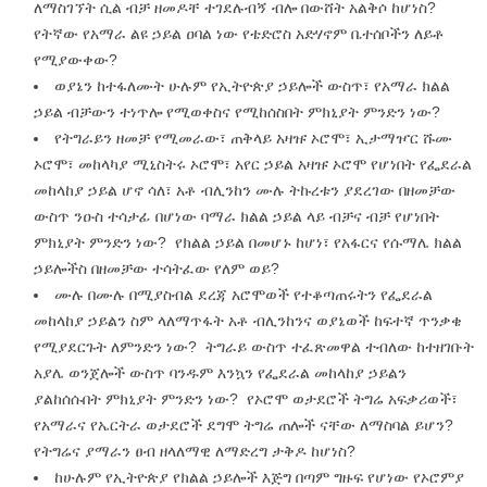
ለማስገኘት ሲል ብቻ ዘመዶቸ ተገደሉብኝ ብሎ በውሸት አልቅሶ ከሆነስ?
የትኛው የአማራ ልዩ ኃይል ዐባል ነው የቴድሮስ አድሃኖም ቤተሰቦችን ለይቶ
የሚያውቀው?
ወያኔን ከተፋለሙት ሁሉም የኢትዮጵያ ኃይሎች ውስጥ፣ የአማራ ክልል
ኃይል ብቻውን ተነጥሎ የሚወቀስና የሚከሰስበት ምክኒያት ምንድን ነው?
የትግራይን ዘመቻ የሚመራው፣ ጠቅላይ አዛዡ ኦሮሞ፣ ኢታማዦር ሹሙ
ኦሮሞ፣ መከላካያ ሚኒስትሩ ኦሮሞ፣ አየር ኃይል አዛዡ ኦሮሞ የሆነበት የፌደራል
መከላከያ ኃይል ሆኖ ሳለ፣ አቶ ብሊንከን ሙሉ ትኩረቱን ያደረገው በዘመቻው
ውስጥ ንዑስ ተሳታፊ በሆነው ባማራ ክልል ኃይል ላይ ብቻና ብቻ የሆነበት
ምክኒያት ምንድን ነው? የክልል ኃይል በመሆኑ ከሆነ፣ የአፋርና የሱማሌ ክልል
ኃይሎችስ በዘመቻው ተሳትፈው የለም ወይ?
ሙሉ በሙሉ በሚያስብል ደረጃ አሮሞወች የተቆጣጠሩትን የፌደራል
መከላከያ ኃይልን ስም ላለማጥፋት አቶ ብሊንከንና ወያኔወች ከፍተኛ ጥንቃቄ
የሚያደርጉት ለምንድን ነው? ትግራይ ውስጥ ተፈጽመዋል ተብለው ከተዘገቡት
አያሌ ወንጀሎች ውስጥ ባንዱም እንኳን የፌደራል መከላከያ ኃይልን
ያልከሰሱበት ምክኒያት ምንድን ነው? የኦሮሞ ወታደሮች ትግሬ አፍቃሪወች፣
የአማራና የኤርትራ ወታደሮች ደግሞ ትግሬ ጠሎች ናቸው ለማስባል ይሆን?
የትግሬና ያማራን ፀብ ዘላለማዊ ለማድረግ ታቅዶ ከሆነስ?
ከሁሉም የኢትዮጵያ የክልል ኃይሎች እጅግ በጣም ግዙፍ የሆነው የኦሮምያ