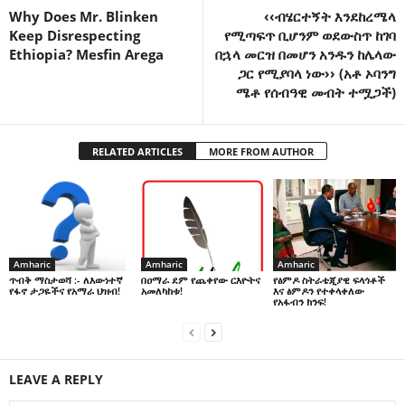
Why Does Mr. Blinken
‹‹ብሄርተኝት እንደከረሜላ
Keep Disrespecting
የሚጣፍጥ ቢሆንም ወደውስጥ ከገባ
Ethiopia? Mesfin Arega
በኋላ መርዝ በመሆን አንዱን ከሌላው
ጋር የሚያባላ ነው›› (አቶ ኦባንግ
ሜቶ የሰብዓዊ መብት ተሟጋች)
RELATED ARTICLES
MORE FROM AUTHOR
Amharic
Amharic
Amharic
በዐማራ ደም የጨቀየው ርእዮትና
የፅምዶ ስትራቴጂያዊ ፍላጎቶች
ጥብቅ ማስታወሻ :- ለእውነተኛ
አመለካከቱ!
እና ፅምዶን የተቀላቀለው
የፋኖ ታጋዬችና የአማራ ህዝብ!
የአፋብን ክንፍ!
LEAVE A REPLY