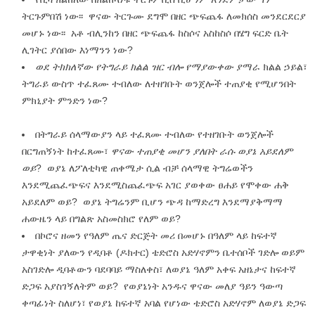
ትርጉምበሽ ነው፡፡ ዋናው ትርጉሙ ደግሞ በዘር ጭፍጨፋ ለመክሰስ መንደርደርያ
መሆኑ ነው፡፡ አቶ ብሊንከን በዘር ጭፍጨፋ ከስሶና አስከስሶ በሄግ ፍርድ ቤት
ሊገትር ያሰበው እነማንን ነው?
ወደ ትክክለኛው የትግራይ ክልል
ዝር ብሎ የማያውቀው
ያማራ ክልል ኃይል፣
ትግራይ ውስጥ ተፈጸሙ ተብለው ለተዘገቡት ወንጀሎች ተጠያቂ የሚሆንበት
ምክኒያት ምንድን ነው?
በትግራይ ሰላማውያን ላይ ተፈጸሙ ተብለው የተዘገቡት ወንጀሎች
በርግጠኝነት ከተፈጸሙ፣
ዋናው ተጠያቂ መሆን ያለበት ራሱ ወያኔ አይደለም
ወይ
? ወያኔ ለፖለቲካዊ ጠቀሜታ ሲል ብቻ ሰላማዊ ትግሬወችን
እንደሚጨፈጭፍና እንደሚስጨፈጭፍ አገር ያወቀው ፀሐይ የሞቀው ሐቅ
አይደለም ወይ? ወያኔ ትግሬንም ቢሆን ጭዳ ከማድረግ እንደማያቅማማ
ሐውዜን ላይ በግልጽ አስመስክሮ የለም ወይ?
በኮሮና ዘመን የዓለም ጤና ድርጅት መሪ በመሆኑ በዓለም ላይ ከፍተኛ
ታዋቂነት ያለውን የዲባቶ (ዶክተር) ቴድሮስ አድሃኖምን ቤተሰቦች ገድሎ ወይም
አስገድሎ ዲባቶውን ባደባባይ ማስለቀስ፣ ለወያኔ ዓለም አቀፍ አዘኔታና ከፍተኛ
ድጋፍ አያስገኝለትም
ወይ? የወያኔነት አንዱና ዋናው መለያ
ዓይን ዓውጣ
ቀጣፊነት ስለሆነ፣ የወያኔ ከፍተኛ አባል የሆነው ቴድሮስ አድሃኖም ለወያኔ ድጋፍ