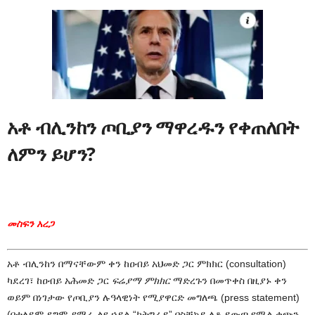
አቶ ብሊንከን ጦቢያን ማዋረዱን የቀጠለበት
ለምን ይሆን?
መስፍን አረጋ
አቶ ብሊንከን በማናቸውም ቀን ከዐብይ አህመድ ጋር ምክክር (consultation)
ካደረገ፣ ከዐብይ አሕመድ ጋር
ፍሬያማ ምክክር
ማድረጉን በመጥቀስ በዚያኑ ቀን
ወይም በነገታው የጦቢያን ሉዓላዊነት የሚያዋርድ መግለጫ (press statement)
(በተለይም ደግሞ ያማራ ልዩ ኃይል “ከትግራይ” ባስቸኳይ ለቆ ይውጣ የሚል ቀጭን