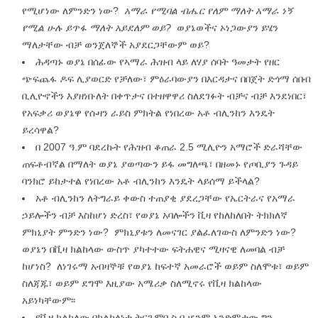
የሚሆነው ለምንድን ነው?
አማራ የሚባል ብሔር የለም ማለት አማራ ነኝ
የሚል ሁሉ ይጥፋ ማለት አይደለም ወይ?
ወያኔወችና ኦነጋውያን ይሄን
ማለታቸው ብቻ ወንጀለኞች አያደርጋቸውም ወይ?
ሕዳጣኑ ወያኔ በሰፊው የኣማራ ሕዝብ ላይ ለሃያ ሰባት ዓመታት የዘር
ጭፍጨፋ ዶፍ ሊያወርድ የቻለው፣ ምዕራባውያን በእርዳታና በበጀት ድጎማ ሰበብ
ቢሊዮኖችን እያዘነቡለት በቀጥታና በተዘዋዋሪ ስለደገፉት ብቻና ብቻ እንደነበር፣
የአፍቃሪ ወያኔዋ የሱዛን ራይስ ምክትል የነበረው አቶ ብሊንከን እንዴት
ይረሳዋል?
በ 2007 ዓ.ም ባደረኩት የሕዝብ ቆጠራ 2.5 ሚሊዮን አማሮች ድራሻቸው
ጠፍቶብኛል በማለት ወያኔ ያወጣውን ይፋ መግለጫ፣ በዘመኑ የጦቢያን ጉዳይ
ባንክሮ ይከታተል የነበረው አቶ ብሊንከን እንዴት ላይሰማ ይችላል?
አቶ ብሊንከን ለትግራይ ቀውስ ተጠያቂ ያደረጋቸው የኤርትራና የአማራ
ኃይሎችን ብቻ እስከሆነ ድረስ፣ የወያኔ አባሎችን ቪዛ የከለከለበት ትክክለኛ
ምክኒያት ምንድን ነው? ምክኒያቱን ለመናገር ያልፈለገውስ ለምንድን ነው?
ወያኔን በቪዛ ክልከላው ውስጥ ያካተተው ፍትሐዊና ሚዛናዊ ለመባል ብቻ
ከሆነስ? ለነገሩማ አብዛኞቹ የወያኔ ከፍተኛ አመራሮች ወይም ስለሞቱ፣ ወይም
ስለጃጁ፣ ወይም ደግሞ እዚያው አሜሪቃ ስለሚኖሩ የቪዛ ክልከላው
አይነካቸውም፡፡
የቪዛ ክልከለው በክልከላነቱ ትርጉምቢስ ቢሆንም አንድምታው ግን