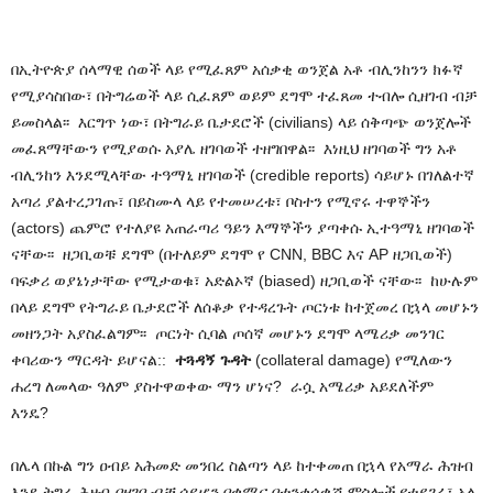
በኢትዮጵያ ሰላማዊ ሰወች ላይ የሚፈጸም አሰቃቂ ወንጀል አቶ ብሊንከንን ክፉኛ
የሚያሳስበው፣ በትግሬወች ላይ ሲፈጸም ወይም ደግሞ ተፈጸመ ተብሎ ሲዘገብ ብቻ
ይመስላል፡፡ እርግጥ ነው፣ በትግራይ ቤታደሮች (civilians) ላይ ሰቅጣጭ ወንጀሎች
መፈጸማቸውን የሚያወሱ አያሌ ዘገባወች ተዘግበዋል፡፡ እነዚህ ዘገባወች ግን አቶ
ብሊንከን እንደሚላቸው ተዓማኒ ዘገባወች (
credible reports
) ሳይሆኑ በገለልተኛ
አጣሪ ያልተረጋገጡ፣ በይስሙላ ላይ የተመሠረቱ፣ ቦስተን የሚኖሩ ተዋኞችን
(actors) ጨምሮ የተለያዩ አጠራጣሪ ዓይን እማኞችን ያጣቀሱ ኢተዓማኒ ዘገባወች
ናቸው፡፡ ዘጋቢወቹ ደግሞ (በተለይም ደግሞ የ CNN, BBC እና AP ዘጋቢወች)
ባፍቃሪ ወያኔነታቸው የሚታወቁ፣ አድልኦኛ (biased) ዘጋቢወች ናቸው፡፡ ከሁሉም
በላይ ደግሞ የትግራይ ቤታደሮች ለሰቆቃ የተዳረጉት ጦርነቱ ከተጀመረ በኋላ መሆኑን
መዘንጋት አያስፈልግም፡፡ ጦርነት ሲባል ጦሰኛ መሆኑን ደግሞ ላሜሪቃ መንገር
ቀባሪውን ማርዳት ይሆናል::
ተጓዳኝ ጉዳት
(collateral damage) የሚለውን
ሐረግ ለመላው ዓለም ያስተዋወቀው ማን ሆነና? ራሷ አሜሪቃ አይደለችም
እንዴ?
በሌላ በኩል ግን ዐብይ አሕመድ መንበረ ስልጣን ላይ ከተቀመጠ በኋላ የአማራ ሕዝብ
እንደ ትግሬ ሕዘብ
በዘገባ ብቻ ሳይሆን በቋሚና በተንቀሳቃሽ ምስሎች የተደገፈ
፣ አሌ