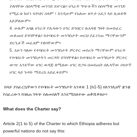
ያለባቸው በሰላማዊ መንገድ ይሆናል፡፡ ሀገራት ግጭቶችን በሰላማዊ መንገድ
የሚፈቱ ከሆነ ፍትህና ሰላም ፣ እንዲሁም የአለሙ ጸጥታ አደጋ ላይ ሊወድቅ
አይቻለውም፡፡
ሁሉም አባል ሀገራት የሌላውን ሀገር ድንበርና ሉአላዊ ግዛት ከመድፈር
መቆጠብ ይገባቸዋል፡፡ ከተባበሩት መንግስታት መርህ ያፈነገጡ ማናቸውንም
ድርጊቶች መፈጸም የለባቸውም፡፡
አሁን ባለው የተባበሩት መንግስታት ቻርተር መሰረት ማናቸውም ሀገራት
የተባበሩት መንግስታትን መርዳት ይገባቸዋል፡፡ ከተባበሩት መንግስታት ቻርተር
ውጭ አንደኛው ሀገር ወዳጅ ለሚለው ሀገር ድጋፍ በመስጠት በሌላኛው ሶስተኛ
ሀገር ላይ ጉዳት ማድረስ አይፈቀድም፡፡
ከላይ ያሰፈርኳቸውን የተባበሩት መንግስታት አንቀጽ 1 (ከ1-5) በእንገሊዘኛ ቋንቋ
የሰፈረውን የበለጠ ገላጭ ስለመሰለኝ እንደሚከለተው ጠቅሼዋለሁ፡፡
What does the Charter say?
Article 2(1 to 5) of the Charter to which Ethiopia adheres but
powerful nations do not say this: