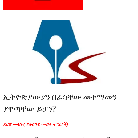
ኢትዮጵያውያን በራሳቸው መተማመን
ያዋጣቸው ይሆን?
ደረጀ መላኩ ( የሰብዓዊ መብት ተሟጋች)