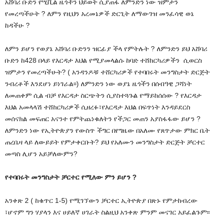
አሸባሪ ቡድን የሢቪል ዜጎችን ህይወት ሲያጠፋ ለምንድን ነው ዝምታን
የመረጣችሁት ? ለምን የዚህን አረመኔዎች ድርጊት ለማውገዝ መንፈሳዊ ወኔ
ከዳችሁ ?
ለምን ይሆን የወያኔ አሸባሪ ቡድንን ዝርፊያ ችላ የምትሉት ? ለምንድን ይህ አሸባሪ
ቡድን ከ428 በላይ የእርዳታ እህል የሚያመላልሱ ከባድ ተሸከርካሪዎችን ሲወርስ
ዝምታን የመረጣችሁት? ( አንዳንዶቹ ተሸርካሪዎች የተባበሩት መንግስታት ድርጅት
ንብረቶች እንደሆነ ይነገራል፡፡) ለምንድን ነው ወያኔ ዜጎችን በሰብዓዊ ጋሻነት
ለመጠቀም ሲል ብቻ የእርዳታ ስርጭትን ሲያስተጓጉል የማይከሰሰው ? የእርዳታ
እህል አመላላሽ ተሸከርካሪዎች ሲዘረፉ፣የእርዳታ እህል በፍጥነት እንዳይደርስ
መሰናክል መፍጠር አናንተ የምትጨነቁለትን የችጋር መጠን አያስፋፋው ይሆን ?
ለምንድን ነው የኢትዮጵያን የውስጥ ችግር በየግዜው በአለሙ የጸጥታው ምክር ቤት
ጠረቤዛ ላይ ለውይይት የምታቀርቡት? ይህ የአለሙን መንግስታት ድርጅት ቻርተር
መጣስ ሊሆን አይቻለውምን?
የተባበሩት መንግስታት ቻርተር የሚለው ምን ይሆን ?
አንቀጽ 2 ( ከቁጥር 1-5) የሚገኘውን ቻርተር ኢትዮጵያ በጽኑ የምታከብረው
፣ሆኖም ግን ሃያላን እና ሀይለኛ ሀገራት ስልዚህ አንቀጽ ምንም መናገር አይፈልጉም፡፡