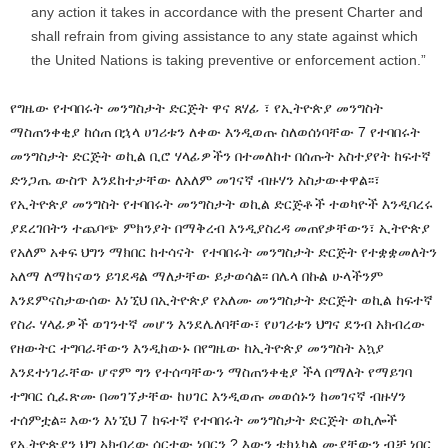
any action it takes in accordance with the present Charter and
shall refrain from giving assistance to any state against which
the United Nations is taking preventive or enforcement action.”
የግዜው የተባበሩት መንግስታት ድርጅት ዋና ጸሃፊ ፣ የኢትዮጵያ መንግስት
ማስጠንቀቂያ ከሰጠ በኋላ ሀገሪቱን ለቀው እንዲወጡ ስለወሰነባቸው 7 የተባበሩት
መንግስታት ድርጅት ወኪል ቢሮ ሃላፊዎችን በተመለከተ በሰጡት አስተያየት ከፍተኛ
ድንጋጤ ውስጥ እንደከተታቸው ለአለም መገናኛ ብዙሃን አስታውቀዋል፡፡፣
የኢትዮጵያ መንግስት የተባበሩት መንግስታት ወኪል ድርጅቶች ተወካዮች እንዲባረሩ
ያደረገበትን ተጨባጭ ምክንያት በማቅረብ እንዲያስረዳ መጠየቃቸውን፣ ኢትዮጵያ
የአለም አቀፍ ህግን ማክበር ከተሳናት የተባበሩት መንግስታት ድርጅት የተቋቋመለትን
አለማ ለማከናወን ይገደዳል ማለታቸው ይታወሳል፡፡ በሌላ በኩል ሁላችንም
እንደምናስታውሰው እነኚህ በኢትዮጵያ የአለሙ መንግስታት ድርጅት ወኪል ከፍተኛ
የስራ ሃላፊዎች ወገንተኛ መሆን እንደሌለባቸው፣ የሀገሪቱን ህግና ደንብ አክብረው
የዘውትር ተግባራቸውን እንዲከውኑ በየግዜው ከኢትዮጵያ መንግስት አኳያ
እንደተነገራቸው ሆኖም ግን የተሰጣቸውን ማስጠንቀቂያ ችላ በማለት የማይገባ
ተግባር ሲፈጽሙ በመገኘታቸው ከሀገር እንዲወጡ መወሰኑን ከመገናኛ ብዙሃን
ተሰምቷል፡፡ እውን እነኚህ 7 ከፍተኛ የተባበሩት መንግስታት ድርጅት ወኪሎች
የኢትዮጵያን ህግ አክብረው ሰርተው ነበርን ? እውን ቴክኒካል ሙያቸውን ብቻ ነበር