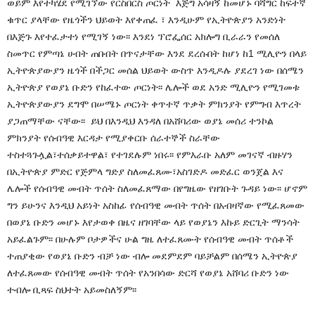
ወይም እየተካሄደ የሚገኘው የርስበርስ ጦርነት እጅግ አሳዛኝ ከመሆኑ ባሻግር ከፍተኛ
ቁጥር ያላቸው የዜጎችን ህይወት እየቀጠፈ ፣ እንዲሁም የኢትዮጵያን አንድነት
በእጅጉ እየተፈታተነ የሚገኝ ነው፡፡ እንደነ ፕሮፌሰር አክሎግ ቢራራን የመሰለ
ስመጥር የምጣኔ ሀብት ጠበብት በጥናታቸው እንደ ደረሱበት ከሆነ ከ1 ሚሊዮን በላይ
ኢትዮጵያውያን ዜጎች በችጋር መሰል ህይወት ውስጥ እንዲዶሉ ያደረገ ነው በሰሜን
ኢትዮጵያ የወያኔ ቡድን የከፈተው ጦርነት፡፡ ሌሎች ወደ አንድ ሚሊዮን የሚገመቱ
ኢትዮጵያውያን ደግሞ በሠሜኑ ጦርነት ቀጥተኛ ጥቃት ምክንያት የምግብ እጥረት
ያጋጠማቸው ናቸው፡፡ ይህ በእንዲህ እንዳለ በአሸባሪው ወያኔ መሰሪ ተንኮል
ምክንያት የሰብዓዊ እርዳታ የሚያቀርቡ ሰራተኞች ስራቸው
ተስተጓጉሏል፣ተሰቃይተዋል፣ የተገደሉም ነበሩ፡፡ የምእራቡ አለም መገናኛ ብዙሃን
በኢትዮጵያ ምድር የጅምላ ግድያ ስለመፈጸሙ፣አስገድዶ መድፈር ወንጀል እና
ሌሎች የሰብዓዊ መብት ጥሰት ስለመፈጸማው በየግዜው የዘገቡት ጉዳይ ነው፡፡ ሆኖም
ግን ይሁንና እንዲህ አይነት አስከፊ የሰብዓዊ መብት ጥሰት በአብዛኛው የሚፈጸመው
በወያኔ ቡድን መሆኑ እየታወቀ በዜና ዘገባቸው ላይ የወያኔን እኩይ ድርጊት ማንሳት
አይፈልጉም፡፡ በሁሉም ቦታዎችና ሁል ግዜ ለተፈጸሙት የሰብዓዊ መብት ጥሰቶች
ተጠያቂው የወያኔ ቡድን ብቻ ነው ብሎ መደምደም ባይቻልም በሰሜን ኢትዮጵያ
ለተፈጸመው የሰብዓዊ መብት ጥሰት የአንበሳው ድርሻ የወያኔ አሸባሪ ቡድን ነው
ተብሎ ቢጻፍ ስህተት አይመስለኝም፡፡