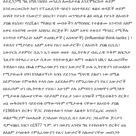
ለተደጋጋሚ ግዜ በግሌ፣በሰከነ መንፈስ ለመከታተል እንደሞከርኩት ወይም
እንደመረመርኩት ከሆነ የፕሬዜዴንት ባይደን አስተዳደደር ቁልፍ ወዳጆች ወይም
አባላት የሆኑት የአውሮፓ ህብረት፣ የብይነ መንግስታቱ ልዩ ወኪል የሆኑት ለአብነት
ያህል ዩኒሴፍ፣ የሲቪልና ማህበራዊ መብቶችን ለማስከበር የተቋቋሙ አንዳንድ አለም
አቀፍ የሰብዓዊ መብት አስከባሪ ድርጅቶች፣ አለም አቀፍ ተጽእኖ ማሳደር የሚችሉ
አንዳንድ የምእራቡ አለም ተጠባቢዎች ( አሰላሳዮች) (influential think-tanks ) ፣
ተጽእኖ የሚያሳድሩ አለም አቀፍ የዜና አውታሮች፣ ( ለአብነት ያህል ቢቢሲ፣
ኒውዮርክ ታይምስ፣ ሲኤን ኤን ወዘተ ወዘተ ከኢትዮጵያ ብሔራዊ ጥቅም ለበርካታ
ጊዜያት በተጻራሪ ሁኔታ ሲቆሙ ተስተውሏል፡፡ ለምን መልሱን ህሊና ለፈጠረባችሁ
ትቼለሁ፡፡ በእኔ በኩል የምእራባውያን የዜና አውታሮች ሁሉ ኢትዮጵያን በተመለከተ
የሚያወጡት ዘገባ ከገለልተኝነት እሳቤ ያፈነገጠ ሚዛናዊ ያልሆነ ነው በሚል
በደምሳሳው የምወቅስ ተላላ ሰው አይደለሁም፡፡ የምእራባውያን የዜና አውታሮች
በአፍሪካም ሆነ በኢትዮጵያ የነበሩ፣ አሁንም ያሉ አምባገነን አገዛዞቸን በማጋለጥ
የሚታወቁ ስለመሆናቸው ሳይታለም የተፈታ ነው፡፡ አገዛዞች የሚደብቁትን ድርቅና
ጠኔ መቅሰፍትን ሳይደብቁ በማውጣትም የሚታወቁ ናቸው፡፡ ለአብነት ያህል
የ1966ቱን ድርቅና ችጋር ያስከተለውን የሰው እልቂት ከፕሮፌሰር መስፍን
ወልደማርያም በመለጠቅ ያጋለጠው የቢቢሲ ዜና አውታር ጋዜጠኛው ጆናታን
ዲምብልቢ ነበር፡፡ በ1977 ዓ.ም. ሆነ በወያኔ አገዛዝ ግዜ የተከሰቱትን ድርቅና ጠኔ
ለአለም ያሳወቁት የምእራባውያን የዜና አውታሮች ስለመሆናቸው መዘንጋት