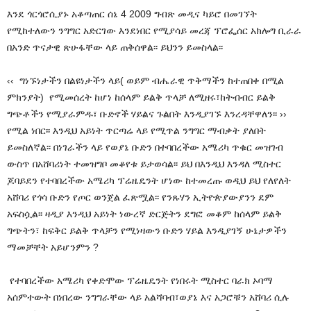
እንደ ጎርጎሮሲያኑ አቆጣጠር ሰኔ 4 2009 ግብጽ መዲና ካይሮ በመገኘት
የሚከተለውን ንግግር አድርገው እንደነበር የሚያሳይ መረጃ ፕሮፌሰር አክሎግ ቢራራ
በአንድ ጥናታዊ ጽሁፋቸው ላይ ጠቅሰዋል፡፡ ይህንን ይመስላል፡፡
‹‹ ግነኙነታችን በልዩነታችን ላይ( ወይም ብሔራዊ ጥቅማችን ከተጠበቀ በሚል
ምክንያት) የሚመሰረት ከሆነ ከሰላም ይልቅ ጥላቻ ለሚዘሩ፣ከትብብር ይልቅ
ግጭቶችን የሚያራምዱ፣ ቡድኖች ሃይልና ጉልበት እንዲያገኙ እንረዳቸዋለን፡፡ ››
የሚል ነበር፡፡ እንዲህ አይነት ጥርጣሬ ላይ የሚጥል ንግግር ማብቃት ያለበት
ይመስለኛል፡፡ በነገራችን ላይ የወያኔ ቡድን በተባበረችው አሜሪካ ጥቁር መዝገብ
ውስጥ በአሸባሪነት ተመዝግቦ መቆየቱ ይታወሳል፡፡ ይህ በእንዲህ እንዳለ ሚስተር
ጆባይደን የተባበረችው አሜሪካ ፕሬዜዴንት ሆነው ከተመረጡ ወዲህ ይህ የለየለት
አሸባሪ የጎሳ ቡድን የጦር ወንጀል ፈጽሟል፡፡ የንጹሃን ኢትዮጵያውያንን ደም
አፍስሷል፡፡ ዛዲያ እንዲህ አይነት ነውረኛ ድርጅትን ደግፎ መቆም ከሰላም ይልቅ
ግጭትን፣ ከፍቅር ይልቅ ጥላቻን የሚነዛውን ቡድን ሃይል እንዲያገኝ ሁኔታዎችን
ማመቻቸት አይሆንምን ?
የተባበረችው አሜሪካ የቀድሞው ፕሬዜዴንት የነበሩት ሚስተር ባራክ ኦባማ
አሰምተውት በነበረው ንግግራቸው ላይ አልሻባብ፣ወያኔ እና አጋሮቹን አሸባሪ ሲሉ