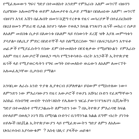
የሚፈጸመውን ግፍና ግድያ በተመለከተ አንድም የምእራቡ አለም መገናኛ ብዙሃን
ሲዘግበው አለመሰማቱ ወይም አለመታየቱ ሲታይ ያማል፡፡ በሰለጠነው አለም፣ መገናኛ
ብዙሃን እንደ አሽን በፈሉበት ዘመን፣እጅግ የረቀቁ የዜና መሳሪያዎች በተፈበረኩበት
በዚህ ዘመን ምድራዊ ሲኦል እየሆነ ባለው የወለጋ ክፍል የንጹሃን ዜጎች መከራና ስቃይ
ለአለም መደበቁ ሲታይ በእውነቱ በአለም ላይ የሰውነት ደረጃ ዝቅ እያለ መምጣቱን
ያሳያል፡፡ በሊቢያ ምድር በስደተኞች ላይ ስለሚደርሰው ግፍ፣ በአፍጋኒስታን አጥፍቶ
ጠፊዎች የሚያፈሱትን የሰው ደም በተመለከተ በየደቂቃው የሚዘግቡልን የምእራቡ
አለም የዜና አውታሮች በወለጋ ጫካ የሚንቀሳቀሱ ብረት አንጋቾች ኢትዮጵያዊ
ዜጎች ላይ የሚያወርዱትን የግፍ መዓት በተመለከተ ወሬውን ለአለም ለመናኘት
አለመፈለጋቸው ሲታሰብ ያማል፡፡
አንባቢው ለራሱ አንድ ጥያቄ ሊያቀርብ ይቻለዋል፡፡ ይሄውም የሚከተለው ነው፡፡
ለምንድን ነው ምእራባውያን የዜና አውታሮች የወያኔ አሸባሪ ቡድን የፈጸማቸውን
አስከፊ የሰብዓዊ መብት ጥሰት፣ለከት የሌለውን ዝርፊያውን፣የንጹሃን ሲቪሎችን
ግድያ በተመለከተ የማያጋልጡት ለምንድን ነው ? በኢትዮጵያ ምእራባዊ ክፍል
በተለይም በወለጋ ኦነግ ሸኔ በሚባል ቡድንና ቤንሻንጉል ክልል ደግሞ ብረት ያነገቱ
ሀይሎች በሲቪል ኢትዮጵያውያን ላይ የሚፈጽሙትን ግድያ ለምን ለአለሙ
ህብረተሰብ አያሳውቁም ? እስቲ ህሊና ያላችሁ ጠይቁ፡፡