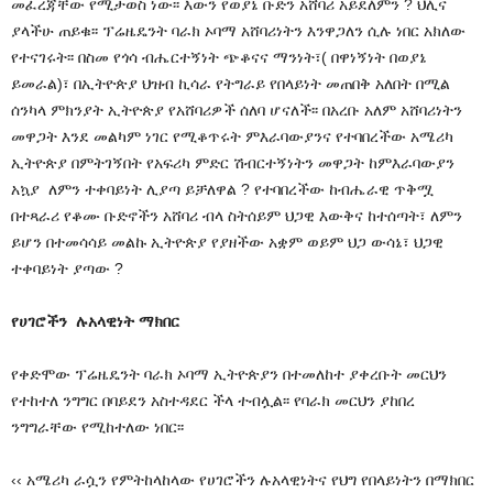
መፈረጃቸው የሚታወስ ነው፡፡ እውን የወያኔ ቡድን አሸባሪ አይደለምን ? ህሊና
ያላችሁ ጠይቁ፡፡ ፕሬዜዴንት ባራክ ኦባማ አሸባሪነትን እንዋጋለን ሲሉ ነበር አክለው
የተናገሩት፡፡ በስመ የጎሳ ብሔርተኝነት ጭቆናና ማንነት፣( በዋነኝነት በወያኔ
ይመራል)፣ በኢትዮጵያ ህዝብ ኪሳራ የትግራይ የበላይነት መጠበቅ አለበት በሚል
ሰንካላ ምክንያት ኢትዮጵያ የአሸባሪዎች ሰለባ ሆናለች፡፡ በአረቡ አለም አሸባሪነትን
መዋጋት እንደ መልካም ነገር የሚቆጥሩት ምእራባውያንና የተባበረችው አሜሪካ
ኢትዮጵያ በምትገኝበት የአፍሪካ ምድር ሽብርተኝነትን መዋጋት ከምእራባውያን
አኳያ ለምን ተቀባይነት ሊያጣ ይቻለዋል ? የተባበረችው ከብሔራዊ ጥቅሟ
በተጻራሪ የቆሙ ቡድኖችን አሸባሪ ብላ ስትሰይም ህጋዊ እውቅና ከተሰጣት፣ ለምን
ይሆን በተመሳሳይ መልኩ ኢትዮጵያ የያዘችው አቋም ወይም ህጋ ውሳኔ፣ ህጋዊ
ተቀባይነት ያጣው ?
የሀገሮችን ሉአላዊነት ማክበር
የቀድሞው ፕሬዜዴንት ባራክ ኦባማ ኢትዮጵያን በተመለከተ ያቀረቡት መርህን
የተከተለ ንግግር በባይደን አስተዳደር ችላ ተብሏል፡፡ የባራክ መርህን ያከበረ
ንግግራቸው የሚከተለው ነበር፡፡
‹‹ አሜሪካ ራሷን የምትከላከላው የሀገሮችን ሉአላዊነትና የህግ የበላይነትን በማክበር