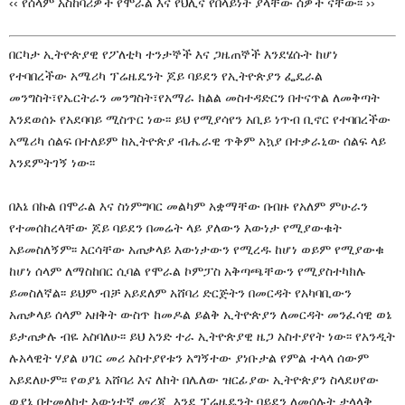
‹‹ የሰላም አስከባሪዎች የሞራል እና የህሊና የበላይነት ያላቸው ሰዎች ናቸው፡፡ ››
በርካታ ኢትዮጵያዊ የፖለቲካ ተንታኞች እና ጋዜጠኞች እንደሄሱት ከሆነ
የተባበረችው አሜሪካ ፕሬዜዴንት ጆይ ባይደን የኢትዮጵያን ፌዴራል
መንግስት፣የኤርትራን መንግስት፣የአማራ ክልል መስተዳድርን በተናጥል ለመቅጣት
እንደወሰኑ የአደባባይ ሚስጥር ነው፡፡ ይህ የሚያሳየን አቢይ ነጥብ ቢኖር የተባበረችው
አሜሪካ ሰልፍ በተለይም ከኢትዮጵያ ብሔራዊ ጥቅም አኳያ በተቃራኒው ሰልፍ ላይ
እንደምትገኝ ነው፡፡
በእኔ በኩል በሞራል እና ስነምግባር መልካም አቋማቸው በብዙ የአለም ምሁራን
የተመሰከረላቸው ጆይ ባይደን በመሬት ላይ ያለውን እውነታ የሚያውቁት
አይመስለኝም፡፡ እርሳቸው አጠቃላይ እውነታውን የሚረዱ ከሆነ ወይም የሚያውቁ
ከሆነ ሰላም ለማስከበር ሲባል የሞራል ኮምፓስ አቅጣጫቸውን የሚያስተካክሉ
ይመስለኛል፡፡ ይህም ብቻ አይደለም አሸባሪ ድርጅትን በመርዳት የአካባቢውን
አጠቃላይ ሰላም አዘቅት ውስጥ ከመዶል ይልቅ ኢትዮጵያን ለመርዳት መንፈሳዊ ወኔ
ይታጠቃሉ ብዬ አስባለሁ፡፡ ይህ አንድ ተራ ኢትዮጵያዊ ዜጋ አስተያየት ነው፡፡ የአንዲት
ሉአላዊት ሃያል ሀገር መሪ አስተያየቱን አግኝተው ያነቡታል የምል ተላላ ሰውም
አይደለሁም፡፡ የወያኔ አሸባሪ እና ለከት በሌለው ዝርፊያው ኢትዮጵያን ስላደሀየው
ወያኔ በተመለከተ እውነተኛ መረጃ እንደ ፕሬዜዴንት ባይደን ለመሰሉት ታላላቅ