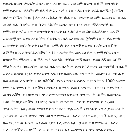
የወያኔ ቡድን ታርጌት ያደረገውን አንድ ብሔር ወይም ቡድን ወይም መንግስት
የሚያጠቃው ያለምንም ይሉኝታ እና ጭካኔ ነው፡፡ ለአብነት ያህል በአማራ( ሰሜን
ወሎና ሰሜን ጎንደር) እና አፋር ክልሎች በከፈተው ጦርነት ወይም በአደረገው ወረራ
መጠነ ሰፊ ሰብዓዊ ቀውስ እንዲከሰት አድርጓል፡፡ በብዙ መቶ ሚሊዮኖች ብር
የሚገመት የሕዝብና የመንግስት ንብረት ዘርፏል፣ ይዞ መሄድ ያልቻለውን ደግሞ
አውድሟል፡፡ ወያኔ እንሰሳትን ሳይቀር የገደለ አረመኔ ድርጅትም ነው፡፡ በእኔ የግል
አስተያየት መሰረት የተባበረችው አሜሪካ ተረዘ ዜጎች የወያኔ ብረት አንጋቾች
ላሞችን፣በሬዎችን፣ፈረሶችን፣ አህያና ዶሮዎችን መግደላቸውን የሚያሳዩ የዜና
ዘገባዎችን ማዳመጥ ቢችሉ ኖሮ አመለካከታቸው የሚለወጥ ይመስለኛል፡፡ ይህም
ማለት ወያኔ ስላደረሰው መጠነ ሰፊ የንብረት ውድመት፣ ለተዋጊ ወታደሮቹ ከብቶች
እያረደ ከመገበ በኋላ የተረፉትን እንሰሳት በመግደሉ ምክንያት፣ መጠነ ሰፊ ዝርፊያ
በመፈጸሙ ለአብነት ያህል ከ3000 በላይ የሚሆኑ የጤና ተቋማትንና 1000 ግድም
የሚሆኑ ትምህርት ቤቶችን በመዝረፉ፣በማውደሙ፣ ጥንታዊ ቤተክርስቲያናትንና
መስጊዶችን በማውደሙ፣ ዋጋ የማይተመንላቸውን ጥንታዊ ቅርሶችን በመዝረፉ
፣ህጻናት ወታደሮችን በሰብዓዊ ጋሻነት መጠቀሙ፣ ጭካኔ የተሞላበት አረመኔ
ተግባራትን በመፈጸሙ ምክንያት የአሜሪካ ተራ ዜጎች የውግዘት ናዳ ሊያወርዱበት
ይቸላቸው ነበር፡፡ ሆኖም ግን ይሁንና የምእራቡ አለም የዜና አውታሮች እውነታውን
በመደበቃቸው ዜናው ለተራው ህዝብ ሊደርስ አልተቻለውም፡፡ የምእራቡ አለም
ፖለቲከኞችና መሪዎች፣ እንዲሁም የተባበሩት መንግስታት ዋና ጸሃፊና የስራ