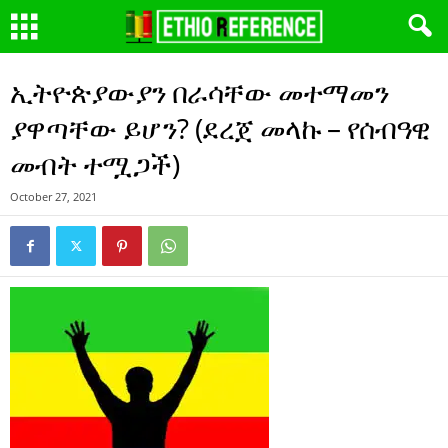
ኢትዮጵያውያን በራሳቸው መተማመን
ያዋጣቸው ይሆን? (ደረጀ መላኩ – የሰብዓዊ
መብት ተሟጋች)
October 27, 2021