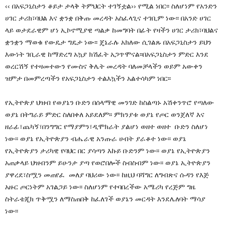
‹‹ በአፍጋኒስታን ቆይታ ታላቅ ትምህርት ተገኝቷል›› የሚል ነበር፡፡ ስለሆነም የአንድን
ሀገር ታሪክ፣ባህል እና ቋንቋ በቅጡ መረዳት አስፈላጊና ተገቢም ነው፡፡ በአንድ ሀገር
ላይ ወታደራዊም ሆነ ኢኮኖሚያዊ ጣልቃ ከመግባት በፊት የዛችን ሀገር ታሪክ፣ባህልና
ቋንቋን ማወቁ የውዴታ ግዴታ ነው፡፡ ጄኔራሉ አክለው ሲገልጹ በአፍጋኒስታን ይህን
እውነት ገቢራዊ ከማድረግ አኳያ ክሽፈት አጋጥሞናል፡፡በአፍጋኒስታን ምድር እንደ
ወረርሽኝ የተዛመተውን የሙስና ቅሌት መረዳት ባለመቻላችን ወይም አውቀን
ዝምታ በመምረጣችን የአፍጋኒስታን ተልእኳችን አልተሳካም ነበር፡፡
የኢትዮጵያ ህዝብ የወያኔን ቡድን በሰላማዊ መንገድ ከስልጣኑ አሽቀንጥሮ የጣለው
ወያኔ በትግራይ ምድር ስለበቀለ አይደለም፡፡ ምክንያቱ ወያኔ የጦር ወንጀለኛ እና
ዘራፊ፣ጨካኝ፣በንግግር የማያምን፣ዲሞክራት ያልሆነ ወዘተ ወዘተ ቡድን ስለሆነ
ነው፡፡ ወያኔ የኢትዮጵያን ብሔራዊ አንጡራ ሀብት ያራቆተ ነው፡፡ ወያኔ
የኢትዮጵያን ታሪካዊ የባህር በር ያሳጣን እኩይ ቡድንም ነው፡፡ ወያኔ የኢትዮጵያን
አጠቃላይ ህዝብንም ይሁንታ ያጣ የወሮበሎች ስብስብም ነው፡፡ ወያኔ ኢትዮጵያን
ያዋረደ፣ስሟን መጠየፈ መለያ ባህሪው ነው፡፡ ከዚህ ባሻግር ለግብጽና ሱዳን የእጅ
አዙር ጦርነትም አገልጋይ ነው፡፡ ስለሆነም የተባበረችው አሜሪካ የረጅም ግዜ
ስትራቴጂክ ጥቅሟን ለማስጠበቅ ከፈለገች ወያኔን መርዳት እንደሌለባት ማሳያ
ነው፡፡