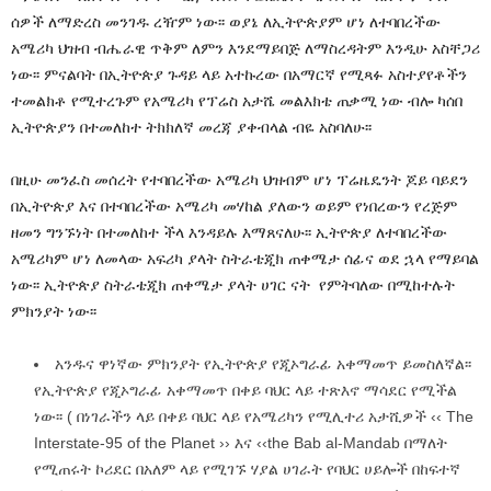
ሰዎች ለማድረስ መንገዱ ረዥም ነው፡፡ ወያኔ ለኢትዮጵያም ሆነ ለተባበረችው
አሜሪካ ህዝብ ብሔራዊ ጥቅም ለምን እንደማይበጅ ለማስረዳትም እንዲሁ አስቸጋሪ
ነው፡፡ ምናልባት በኢትዮጵያ ጉዳይ ላይ አተኩረው በአማርኛ የሚጻፉ አስተያየቶችን
ተመልክቶ የሚተረጉም የአሜሪካ የፕሬስ አታሼ መልእክቴ ጠቃሚ ነው ብሎ ካሰበ
ኢትዮጵያን በተመለከተ ትክክለኛ መረጃ ያቀብላል ብዬ አስባለሁ፡፡
በዚሁ መንፈስ መሰረት የተባበረችው አሜሪካ ህዝብም ሆነ ፕሬዜዴንት ጆይ ባይደን
በኢትዮጵያ እና በተባበረችው አሜሪካ መሃከል ያለውን ወይም የነበረውን የረጅም
ዘመን ግንኙነት በተመለከተ ችላ እንዳይሉ እማጸናለሁ፡፡ ኢትዮጵያ ለተባበረችው
አሜሪካም ሆነ ለመላው አፍሪካ ያላት ስትራቴጂክ ጠቀሜታ ሰፊና ወደ ኋላ የማይባል
ነው፡፡ ኢትዮጵያ ስትራቴጂክ ጠቀሜታ ያላት ሀገር ናት የምትባለው በሚከተሉት
ምክንያት ነው፡፡
አንዱና ዋነኛው ምክንያት የኢትዮጵያ የጂኦግራፊ አቀማመጥ ይመስለኛል፡፡
የኢትዮጵያ የጂኦግራፊ አቀማመጥ በቀይ ባህር ላይ ተጽእኖ ማሳደር የሚችል
ነው፡፡ ( በነገራችን ላይ በቀይ ባህር ላይ የአሜሪካን የሚሊተሪ አታሺዎች ‹‹
The
Interstate-95 of the Planet ›› እና ‹‹the Bab al-Mandab በማለት
የሚጠሩት ኮሪደር በአለም ላይ የሚገኙ ሃያል ሀገራት የባህር ሀይሎች በከፍተኛ