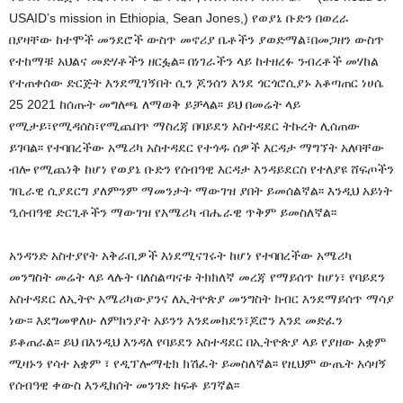
USAID’s mission in Ethiopia, Sean Jones,) የወያኔ ቡድን በወረራ
በያዛቸው ከተሞች መንደሮች ውስጥ መኖሪያ ቤቶችን ያወድማል፣በመጋዘን ውስጥ
የተከማቹ አህልና መድሃቶችን ዘርፏል፡፡ በነገራችን ላይ ከተዘረፉ ንብረቶች መሃከል
የተጠቀሰው ድርጅት እንደሚገኝበት ሲን ጆንሰን እንደ ጎርጎሮሲያኑ አቆጣጠር ነሀሴ
25 2021 ከሰጡት መግለጫ ለማወቅ ይቻላል፡፡ ይህ በመሬት ላይ
የሚታይ፣የሚዳሰስ፣የሚጨበጥ ማስረጃ በባይደን አስተዳደር ትኩረት ሊሰጠው
ይገባል፡፡ የተባበረችው አሜሪካ አስተዳደር የተጎዱ ሰዎች እርዳታ ማግኘት አለባቸው
ብሎ የሚጨነቅ ከሆነ የወያኔ ቡድን የሰብዓዊ እርዳታ እንዳይደርስ የተለያዩ ሸፍጦችን
ገቢራዊ ሲያደርግ ያለምንም ማመንታት ማውገዝ ያበት ይመሰልኛል፡፡ እንዲህ አይነት
ዒሰብዓዊ ድርጊቶችን ማውገዝ የአሜሪካ ብሔራዊ ጥቅም ይመስለኛል፡፡
አንዳንድ አስተያየት አቅራቢዎች እነደሚናገሩት ከሆነ የተባበረችው አሜሪካ
መንግስት መሬት ላይ ላሉት ባለስልጣናቱ ትክክለኛ መረጃ የማይሰጥ ከሆነ፣ የባይደን
አስተዳደር ለኢትዮ አሜሪካውያንና ለኢትዮጵያ መንግስት ክብር እንደማይሰጥ ማሳያ
ነው፡፡ እደግመዋለሁ ለምክንያት አይንን እንደመክደን፣ጆሮን እንደ መድፈን
ይቆጠራል፡፡ ይህ በእንዲህ እንዳለ የባይደን አስተዳደር በኢትዮጵያ ላይ የያዘው አቋም
ሚዛኑን የሳተ አቋም ፣ የዲፕሎማቲክ ክሽፈት ይመስለኛል፡፡ የዚህም ውጤት አሳዛኝ
የሰብዓዊ ቀውስ እንዲከሰት መንገድ ከፍቶ ይገኛል፡፡