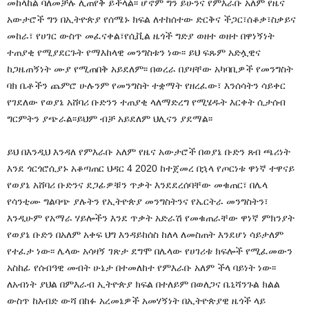
መከላከል ባለመቻሉ ሊጠየቅ ይችላል፡፡ ሆኖም ግን ይሁንና የምእራቡ አለም የዜና
አውታሮች ግን በኢትዮጵያ የሰሜኑ ክፍል ለተከሰተው ድርቅና ችጋር፣ሰቆቃ፣ስቃይና
መከራ፣ የሀገር ውስጥ መፈናቀል፣የሲቪል ዜጎች ግድያ ወዘተ ወዘተ በዋነኝነት
ተጠያቂ የሚያደርጉት የማእከላዊ መንግስቱን ነው፡፡ ይህ ፍጹም አድሏዊና
ከጋዜጠኝነት ሙያ የሚጠበቅ አይደለም፡፡ በወረራ በያዛቸው አካባቢዎች የመንግስት
ባክ ቤቶችን ጨምሮ ሁሉንም የመንግስት ተቋማት የዘረፈው፣ እንሰሳትን ሳይቀር
የገደለው የወያኔ አሸባሪ ቡድንን ተጠያቂ ላለማድረግ የሚሄዱት እርቀት ሲታሰብ
ግርምትን ያጭራል፡፡ይህም ብቻ አይደለም ህሊናን ያደማል፡፡
ይህ በእንዲህ እንዳለ የምእራቡ አለም የዜና አውታሮች በወያኔ ቡድን ጸብ ጫሪነት
እንደ ጎርጎሮሲያኑ አቆጣጠር ህዳር 4 2020 ከተጀመረ በኋላ የጦርነቱ ዋነኛ ተዋናይ
የወያኔ አሸባሪ ቡድንና ደጋፊዎቹን ጥቃት እንደደረሰባቸው መቁጠር፣ በሌላ
የሳንቲሙ ግልባጭ ያሉትን የኢትዮጵያ መንግስትንና የኤርትራ መንግስትን፣
እንዲሁም የአማራ ሃይሎችን እንደ ጥቃት አድራሽ የመቁጠራቸው ዋነኛ ምክንያት
የወያኔ ቡድን በአለም አቀፍ ህግ እንዳይከሰስ ከለላ ለመስጠት እንደሆነ ሳይታለም
የተፈታ ነው፡፡ ሌላው አሳዛኝ ገጽታ ደግሞ በሌላው የሀገሪቱ ክፍሎች የሚፈመውን
አስከፊ የሰብዓዊ መብት ሁኔታ በተመለከተ የምእራቡ አለም ችላ ባይነት ነው፡፡
ለአብነት ያህል በምእራብ ኢትዮጵያ ክፍል በተለይም በወለጋና ቤኒሻንጉል ክልል
ውስጥ ከእብድ ውሻ በከፉ አረመኔዎች አመሃኝነት በኢትዮጵያዊ ዜጎች ላይ