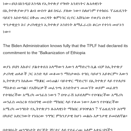
ነው››ይህ በእንዲህ እንዳለ የኢትዮጵያ የግዛት አንድነትና ሉአላዊነት
በኢትዮጵያውያን ልብ ውስጥ ልዩ ስፍራ ያለው ነው፡፡ ስለሆነም የተከበሩ ፕሬዜዴንት
ባይደን አስተዳደር በቅጡ መረዳት ቁምነገር ቢኖር አሸባሪው የወያኔ ቡድን
ጥንታዊቷን እና ታሪካዊቷን ኢትዮጵያ አንድነት ለማፈራረስ ቆርጦ የተነሳ መሆኑን
ነው፡፡
The Biden Administration knows fully that the TPLF had declared its
commitment to the “Balkanization of Ethiopia
ወያኔ ይህን እኩይና ያልተቀደሰ አላማውን እውን ለማድረግ ሲል ብቻ ከኢትዮጵያ
ታሪካዊ ጠላቶች ጋር አንድ ላይ መቆሙን ማስታወሱ ተገቢ ሳይሆን አይቀርም፡፡ እውን
ኢትዮጵያን ከአለሙ ማህበር መነጠል፣ ባይተዋር ማድረግ፣ በኢትዮጵያ ላይ የተለያዩ
ማእቀብ መጣል፣ የአሸባሪዎች መፈንጫ እንድትሆን መመኘት ወይም መፈለግ
የተባበረችው አሜሪካ መንፈስ ነውን ? በጭራሽ አይደለም፡፡ የተባበረችው አሜሪካ
መንፈስ መሰረቱ የሰብዓዊ መብት ማክበር ላይ የቆመ ነው፡፡ እውን የተባበረችው
አሜሪካ መንግስት የኢትዮጵያን ሉአላዊነት ማክበር ይገባዋልን ? ፕሬዜዴንት አባማ
በካይሮ አድርገውት የነበረው ንግግር ምክንያታዊ ከሆነ መልሱ አዎንታዊ ይመስለኛል፡፡
በተባበሩት መንግስታት ድርጅት ቻርተር ላይ የተፈረሙ አለም አቀፍ ህጎችን