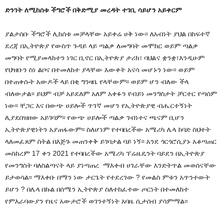
ድንገት ለሚከሰቱ ችግሮች በቅድሚያ መረዳት ተገቢ ሳይሆን አይቀርም
ያልታሰቡ ችግሮች ሊከሰቱ መቻላቸው አይቀሬ ሀቅ ነው፡፡ ለአብነት ያህል በከፍተኛ
ደረጃ በኢትዮጵያ የውስጥ ጉዳይ ላይ ጣልቃ ለመግባት መሞከር ወይም ጣልቃ
መግባት የሚያመላክተን ነገር ቢኖር በኢትዮጵያ ታሪክ፣ ባህልና ቋንቋ፣እንዲሁም
የህዝቡን ስነ ልቦና በተመለከተ ያላቸው እውቀት አናሳ መሆኑን ነው፡፡ ወይም
በተጠቀሱት አውዶች ላይ በቂ ግንዛቤ የላቸውም፡፡ ወይም ሆን ብለው ችላ
ብለውታል፡፡ ይህም ብቻ አይደለም አለም አቀፉን የብይነ መንግስታት ቻርተር የጣሰም
ነው፡፡ ቸጋር እና በውጭ ሀይሎች ጥገኛ መሆን የኢትዮጵያዊ ብሔርተኝነት
ሊያደበዝዘው አይገባም፡፡ የውጭ ሀይሎች ጣልቃ ገብነተና ጫናም ቢሆን
ኢትዮጵያዊነትን አያጠፋውም፡፡ ስለሆነም የተባበረችው አሜሪካ ሌላ ከባድ ስህተት
ላለመፈጸም ስትል በእጅጉ መጠንቀቅ ይገባታል ባይ ነኝ፡፡ አንደ ጎርጎሮሲያኑ አቆጣጠር
መስከረም 17 ቀን 2021 የተባበረችው አሜሪካ ፕሬዜዴንት ባይደን በኢትዮጵያ
የመንግስት ባለስልጣናት ላይ ያነጣጠረ ማእቀብ ሀገራቸው እንድትጥል መወሰናቸው
ይታወሳል፡፡ ማእቀቡ በማን ነው ታርጌት የተደረገው ? የመልስ ምቱን አጥንተውት
ይሆን ? በሌላ በኩል በሰሜን ኢትዮጵያ ስለተከፈተው ጦርነት በተመለከተ
የምእራባውያን የዜና አውታሮች ወገንተኝነት አባዜ ሲታሰብ ያሳምማል፡፡