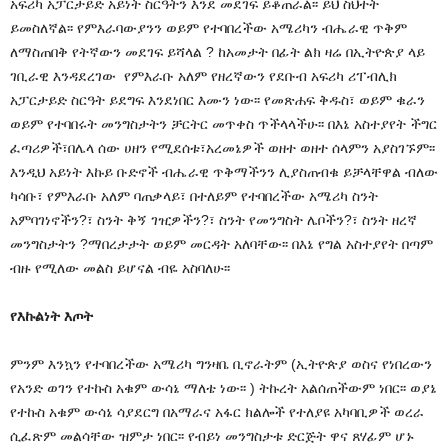
አፍሪካ አፓርታይድ አይነት ስርዓትን እንደ መደገፍ ይቆጠራል፡፡ ይህ ስህተት
ይመስለኛል፡፡ የምእራባውያንን ወይም የተባበረችው አሜሪካን ብሔራዊ ጥቅም
ለማስጠበቅ የትኛውን መደገፍ ይሻላል ? ከአመታት በፊት ልክ ዛሬ በኢትዮጵያ ላይ
ገቢራዊ እንዳደረገው የምእራቡ አለም የዘረኛውን የደቡብ አፍሪካ ሪፐብሊክ
አፓርታይድ ስርዓት ይደግፍ እንደነበር እሙን ነው፡፡ የመጽሐፍ ቅዱስ፣ ወይም ቁራን
ወይም የተባበሩት መንግስታትን ቻርትር መጥቀስ ጥችላላችሁ፡፡ በእኔ አስተያየት ችግር
ፈጣሪዎች፣በሌላ ሰው ሀዘን የሚደሰቱ፣አረመኔዎች ወዘተ ወዘተ ሰላምን አያስገኙም፡፡
እንዲህ አይነት እኩይ ቡድኖች ብሔራዊ ጥቅማችንን ሊያስጠብቁ ይቻላቸዋል ብለው
ካሳቡ፣ የምእራቡ አለም ባጠቃላይ፣ በተለይም የተባበረችው አሜሪካ ስንት
አምባገነኖችን?፣ ስንት ቅኝ ገዢዎችን?፣ ስንት የመንግስት ሌቦችን?፣ ስንት ዘረኛ
መንግስታትን ?ማበረታታት ወይም መርዳት አለባቸው፡፡ በእኔ የግል አስተያየት በጣም
ብዙ የሚለው መልስ ይሆናል ብዬ አስባለሁ፡፡
የእኩልነት እጦት
ምንም እንኳን የተባበረችው አሜሪካ ግንዛቤ ቢኖራትም (ኢትዮጵያ ወስና የነበረውን
የአንድ ወገን የተኩስ አቁም ውሳኔ ማለቴ ነው፡፡ ) ትኩረት አልሰጠችውም ነበር፡፡ ወያኔ
የተኩስ አቁም ውሳኔ ሳያደርግ በአማራና አፋር ክልሎች የተለያዩ አካባቢዎች ወረራ
ሲፈጽም መልሳቸው ዝምታ ነበር፡፡ የብይነ መንግስታቱ ድርጅት ዋና ጸሃፊም ሆኑ