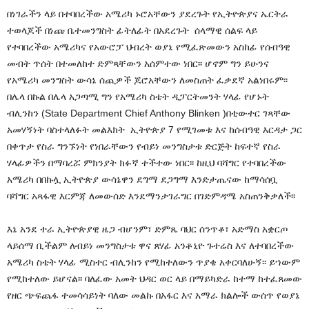
በነገራችን ላይ በተባበረችው አሜሪካ ኑሮአቸውን ያደረጉት የኢትዮጵያና ኤርትራ
ተወላጆች በነጩ ቤተመንግስት ፊትለፊት በአደረጉት ሰላማዊ ሰልፍ ላይ
የተባበረችው አሜሪካና የአውሮፓ ህብረት ወያኔ የሚፈጽመውን አስከፊ የሰብዓዊ
መብት ጥሰት በተመለከተ ድምጻቸውን አሰምተው ነበር፡፡ ሆኖም ግን ይሁንና
የአሜሪካ መንግስት ውሳኔ ሰጪዎች ጆሮአቸውን ለመስጠት ፈቃደኛ አልነበሩም፡፡
በሌላ በኩል በሌላ አጋጣሚ ግን የአሜሪካ ስቴት ዲፓርትመንት ሃላፊ የሆኑት
ብሊንከን
(State Department Chief Anthony Blinken )በቲውተር ገጻቸው
አመሃኝነት ባስተላለፉት መልእክት ኢትዮጵያ 7 የሚገመቱ እና ከሰብዓዊ እርዳታ ጋር
በቀጥታ የስራ ግንኙነት የነበራቸውን የብይነ መንግስታቱ ድርጅት ከፍተኛ የስራ
ሃላፊዎችን በማባረሯ ምክንያት ክፉኛ ተችተው ነበር፡፡ ከዚህ ባሻግር የተባበረችው
አሜሪካ በበኩሏ ኢትዮጵያ ውሳኔዋን ደግማ ደጋግማ እንድታጤናው ከማሳሰቧ
ባሻግር አጻፋዊ እርምጃ ለመውሰድ እንደማንታገራግር በገድምዳሜ አስጠንቅቃለች፡፡
እኔ አንደ ተራ ኢትዮጵያዊ ዜጋ ብሆንም፣ ድምጼ ባህር ሰንጥቆ፣ አድማስ አቋርጦ
ላይሰማ ቢችልም ለብይነ መንግስታቱ ዋና ጸሃፊ አንቶኒዮ ጉተሬስ እና ለተባበረችው
አሜሪካ ስቴት ሃላፊ ሚስተር ብሊንከን የሚከተለውን ጥያቄ አቀርባለሁኝ፡፡ ይኀውም
የሚከተለው ይሆናል፡፡ ባለፈው አመት ህዳር ወር ላይ በማይካድራ ከተማ ከተፈጸመው
የዘር ጭፍጨፋ ተመሳሳይነት ባለው መልኩ በአፋር እና አማራ ክልሎች ውሰጥ የወያኔ