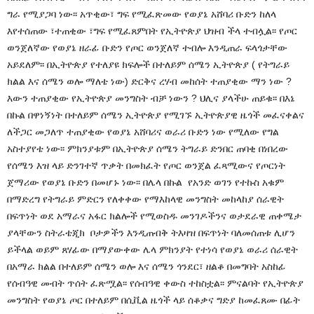
ግራ የሚያጋባ ነው፡፡ አጥቂው፣ ግፍ የሚፈጽመው የወያኔ አሸባሪ ቡድን ከለላ
እየተሰጠው ፣ተጠቂው ፣ግፍ የሚፈጸምበት የኢትዮጵያ ህዝብ ችላ ተብሏል፡፡ የጦር
ወንጀለኛው የወያኔ ዘራፊ ቡድን የጦር ወንጀለኛ ተብሎ እንዲጠራ ፍላጎታቸው
አይደለም፡፡ በኢትዮጵያ የተለያዩ ክፍሎች በተለይም ሰሜን ኢትዮጵያ ( የትግራይ
ክልል እና ሰሜን ወሎ ማለቴ ነው) ድርቅና ረሃብ መከሰት ተጠያቂው ማን ነው ?
እውን ተጠያቂው የኢትዮጵያ መንግስት ብቻ ነውን ? ህሊና ያላችሁ ጠይቁ፡፡ በእኔ
በኩል በዋነኝነት በተለይም ሰሜን ኢትዮጵያ የሚገኙ ኢትዮጵያዊ ዜጎች መፈናቀልና
ለችጋር መጋለጥ ተጠያቂው የወያኔ አሸባሪና ወራሪ ቡድን ነው የሚለው የግል
አስተያየቴ ነው፡፡ ምክንያቱም በኢትዮጵያ ሰሜን ትግራይ ድንበር ጠባቂ በነበረው
የሰሜን እዝ ላይ ድንገተኛ ጥቃት በመክፈት የጦር ወንጀል ፈጻሚውና የጦርነት
ጀማሪው የወያኔ ቡድን በመሆኑ ነው፡፡ በሌላ በኩል የአንድ ወገን የተኩስ አቁም
በማድረግ የትግራይ ምድርን የለቀቀው የማእከላዊ መንግስት መከላከያ ሰራዊት
በፍጥነት ወደ አማራና አፋር ክልሎች የሚወስዱ መንገዶችንና ወታደራዊ ጠቀሜታ
ያላቸውን ስትራቴጂክ ቦታዎችን እንዲጠብቅ ትእዛዝ በፍጥነት ባለመሰጠቱ ሊሆን
ይችላል ወይም ጸሃፊው በማያውቀው ሌላ ምክንያት የተነሳ የወያኔ ወራሪ ሰራዊት
በአማራ ክልል በተለይም ሰሜን ወሎ እና ሰሜን ጎንደር፣ ዘልቆ በመግባት አስከፊ
የሰብዓዊ መብት ጥሰት ፈጽሟል፡፡ የሰብዓዊ ቀውስ ተከስቷል፡፡ ምናልባት የኢትዮጵያ
መንግስት የወያኔ ጦር በተለይም በሲቪል ዜጎች ላይ ሰቆቃና ግድያ ከመፈጸሙ በፊት