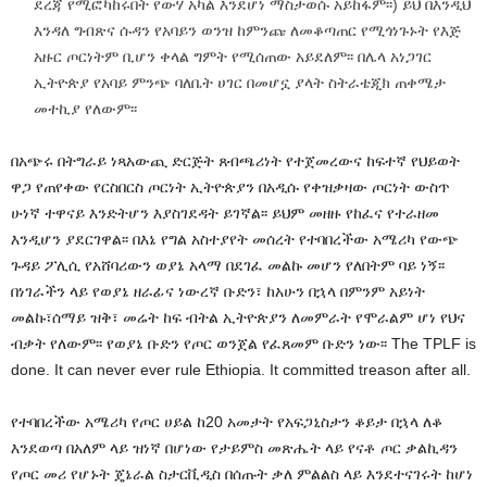
ደረጃ የሚፎካከሩበት የውሃ አካል እንደሆነ ማስታወሱ አይከፋም፡፡) ይህ በእንዲህ
እንዳለ ግብጽና ሱዳን የአባይን ወንዝ ከምንጩ ለመቆጣጠር የሚጎነጉኑት የእጅ
አዙር ጦርነትም ቢሆን ቀላል ግምት የሚሰጠው አይደለም፡፡ በሌላ አነጋገር
ኢትዮጵያ የአባይ ምንጭ ባለቤት ሀገር በመሆኗ ያላት ስትራቴጂክ ጠቀሜታ
መተኪያ የለውም፡፡
በአጭሩ በትግራይ ነጻአውጪ ድርጅት ጸብጫሪነት የተጀመረውና ከፍተኛ የህይወት
ዋጋ የጠየቀው የርስበርስ ጦርነት ኢትዮጵያን በአዲሱ የቀዝቃዛው ጦርነት ውስጥ
ሁነኛ ተዋናይ እንድትሆን እያስገደዳት ይገኛል፡፡ ይህም መዘዙ የከፈና የተራዘመ
እንዲሆን ያደርገዋል፡፡ በእኔ የግል አስተያየት መሰረት የተባበረችው አሜሪካ የውጭ
ጉዳይ ፖሊሲ የአሸባሪውን ወያኔ አላማ በደገፈ መልኩ መሆን የለበትም ባይ ነኝ፡፡
በነገራችን ላይ የወያኔ ዘራፊና ነውረኛ ቡድን፣ ከአሁን በኋላ በምንም አይነት
መልኩ፣ሰማይ ዝቅ፣ መሬት ከፍ ብትል ኢትዮጵያን ለመምራት የሞራልም ሆነ የህና
ብቃት የለውም፡፡ የወያኔ ቡድን የጦር ወንጀል የፈጸመም ቡድን ነው፡፡
The TPLF is
done. It can never ever rule Ethiopia. It committed treason after all.
የተባበረችው አሜሪካ የጦር ሀይል ከ20 አመታት የአፍጋኒስታን ቆይታ በኋላ ለቆ
እንደወጣ በአለም ላይ ዝነኛ በሆነው የታይምስ መጽሔት ላይ የናቶ ጦር ቃልኪዳን
የጦር መሪ የሆኑት ጄኔራል ስታርቪዲስ በሰጡት ቃለ ምልልስ ላይ እንደተናገሩት ከሆነ