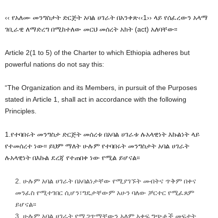
‹‹ የአለሙ መንግስታት ድርጅት አባል ሀገራት በአንቀጽ‹‹1›› ላይ የሰፈረውን አላማ
ገቢራዊ ለማድረግ በሚከተለው መርህ መሰረት አክት (act) አለባቸው፡፡
Article 2(1 to 5) of the Charter to which Ethiopia adheres but
powerful nations do not say this:
“The Organization and its Members, in pursuit of the Purposes
stated in Article 1, shall act in accordance with the following
Principles.
1.የተባበሩት መንግስታ ድርጅት መሰረቱ በአባል ሀገራቱ ሉአላዊነት እኩልነት ላይ
የተመሰረተ ነው፡፡ ይህም ማለት ሁሉም የተባበሩት መንግስታት አባል ሀገራት
ሉአላዊነት በእኩል ደረጃ የተጠበቀ ነው የሚል ይሆናል፡፡
ሁሉም አባል ሀገራት በአባልነታቸው የሚያገኙት መብትና ጥቅም በቀና
መንፈስ የሚተገበር ሲሆን፣ግዴታቸውም አሁን ባለው ቻርተር የሚፈጸም
ይሆናል፡፡
ሁሉም አባል ሀገራት የሚጋጥማቸውን አለም አቀፍ ግጭቶች መፍታት