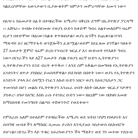
ባልደረቦቻቸው አውነታውን ቢያውቁትም ዝምታን መምረጣቸው እሙን ነው፡፡
በአጭሩ ከአመታት በፊት በተባበረችው አሜሪካ፣ በቅርቡ ደግሞ በኢትዮጵያ ፓርላማ
‹‹ አሸባሪ›› ተብሎ የተሰየመው የወያኔ ቡድን ከቀድሞ ግብሩ አልተመለሰም፡፡ ዛሬም
ቢሆን በቀድሞው ባህሪው፣ስልቱ ቀጥሎበታል፡፡ ወያኔ ዜጎችን ይጨቁናል፣የጎሳ
ማጽዳት እና ዘርማጥፋት ወንጀሎችን ፈጽሟል፣ወይም እየፈጸመ ይገኛል፡፡ ካለፉት
27 አመታት ጀምሮ ዛሬም ድረስ የንብረት ዝርፊያ እና ውድመት የየእለት ግብሩ
ነው፡፡ በነገራችን ላይ ለ27 አመታት ያህል የወያኔ ዘረኛ ቡድን ኢትዮጵያንና
ኢትዮጵያውያንን እንደ ብረት ቀጥቅጦ ፣ እንደ ሰም አቅልጦ በመግዛቱ የኢትዮጵያን
አንድነትና ጸጥታ ያስከበረ ይመስላቸዋል፡፡ ይህ ከባድ ስህተት ነው፡፡ ወያኔ የኢትዮጵያን
አንድነት ያላላ እና ሰላሟን የነፈገ እኩይ ቡድን ነበር፡፡ ወያኔ ከአፍጋኒስታን ጋር
ተመሳሳይ በሆነ መልኩ የኢትዮጵያን አንጡራ ሀብት ለከት በሌለው ዝርፊያ ባዶዋን
ያስቀረ፣ በጉቦ ከእግር እስከ ራሱ የተነከረ ቡድን ነው፡፡ ለዚህም ነው በህዝባ አመጽ
ከማእከላዊ የመንግስት ስልጣኑ ተሸቀንጥሮ የወደቀው፡፡
የምእራቡ አለም በተለይም የተባበረችው አሜሪካ ወደ ፍትህ ፣የህግ የበላይነት እና
ሰብዓዊ መብቶችን ለማክበር ሲመጡ ታሪክን እንዲያጠኑ ሳስታውስ በአክብሮት
ይሆናል፡፡ በነገራችን ላይ ጥቁር አፍሪካውያንን ችላ ማለትና ወደ ጎን መተው የደቡብ