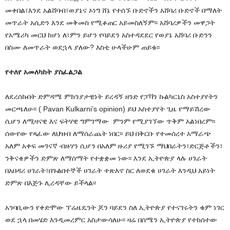
መቀበል፣እንደ አልሸባብ፣ወያኔና ኦነግ ሸኔ የተሰኙ ቡድኖችን አሸባሪ ቡድኖች በማለት
መጥራት አሲድን እንደ መቅመስ የሚቆጠር አይመስለኝም፡፡ አሸባሪዎችን መዋጋት
የአሜሪካ መርህ ከሆነ ለ፣ምን ይሆን የባይደን አስተዳደደር የወያኔ አሸባሪ ቡድንን
በስሙ ለመጥራት ወደኋላ ያለው? እስቲ ሁላችሁም ጠይቁ፡፡
የተለየ አመለካከት ያስፈልጋል
ለደረሰኩበት ድምዳሜ ምክንያታዊነት ይረዳኝ ዘንድ የፓቫን ኩልካርኒስ አስተያየትን
መርጫለሁ፡፡ ( Pavan Kulkarni’s opinion) ይህ አስተያየት ጊዜ የማይሽረው
ሲሆን ለሚዛናዊ እና ፍትሃዊ ግምገማው ምንም የሚያገኘው ጥቅም አልነበረም፡፡
ሰውየው የጻፈው ለህዝብ ለማሰራጨት ነበር፡፡ ይህ በቅርቡ የተመሰረተ አማራጭ
አለም አቀፍ መገናኛ ብዙሃን ሲሆን በአለም ዙሪያ የሚገኙ ማህበራትን፣ድርጅቶችን፣
ንቅናቄዎችን ድምጽ ለማሰማት የተቋቋመ ነው፡፡ እንደ ኢትዮጵያ ላሉ ሀገራት
በአበዳሪ ሀገራት፣በጉልበተኞች ሀገራት ተጽእኖ ስር ለወደቁ ሀገራት እንዲህ አይነት
ድምጽ በእጅጉ ሊረዳቸው ይችላል፡፡
አንባቢውን የቀድሞው ፕሬዜዴንት ጆን ባይደን ስለ ኢትዮጵያ የተናገሩትን ቁም ነገር
ወደ ኋላ በመሄድ እንዲመረምር አስታውሳለሁ፡፡ ዛሬ በሰሜን ኢትዮጵያ የተከሰተው