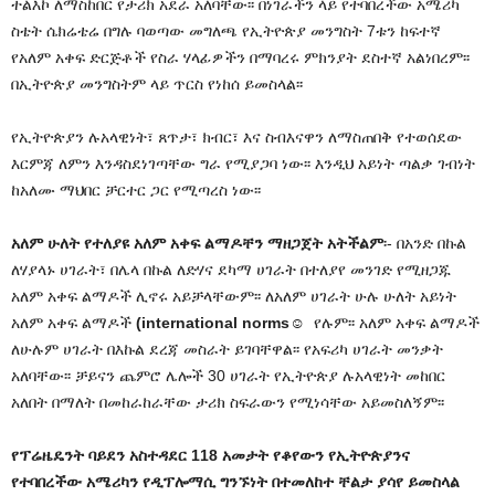
ተልእኮ ለማስከበር የታሪክ አደራ አለባቸው፡፡ በነገራችን ላይ የተባበረችው አሜሪካ
ስቴት ሴክሬቴሬ በግሉ ባወጣው መግለጫ የኢትዮጵያ መንግስት 7ቱን ከፍተኛ
የአለም አቀፍ ድርጅቶች የስራ ሃላፊዎችን በማባረሩ ምክንያት ደስተኛ አልነበረም፡፡
በኢትዮጵያ መንግስትም ላይ ጥርስ የነከሰ ይመስላል፡፡
የኢትዮጵያን ሉአላዊነት፣ ጸጥታ፣ ክብር፣ እና ስብእናዋን ለማስጠበቅ የተወሰደው
እርምጃ ለምን እንዳስደነገጣቸው ግራ የሚያጋባ ነው፡፡ እንዲህ አይነት ጣልቃ ገብነት
ከአለሙ ማህበር ቻርተር ጋር የሚጣረስ ነው፡፡
አለም ሁለት የተለያዩ አለም አቀፍ ልማዶቸን ማዘጋጀት አትችልም
፡- በአንድ በኩል
ለሃያላኑ ሀገራት፣ በሌላ በኩል ለድሃና ደካማ ሀገራት በተለያየ መንገድ የሚዘጋጁ
አለም አቀፍ ልማዶች ሊኖሩ አይቻላቸውም፡፡ ለአለም ሀገራት ሁሉ ሁለት አይነት
አለም አቀፍ ልማዶች
(international norms
☺
የሉም፡፡ አለም አቀፍ ልማዶች
ለሁሉም ሀገራት በእኩል ደረጃ መስራት ይገባቸዋል፡፡ የአፍሪካ ሀገራት መንቃት
አለባቸው፡፡ ቻይናን ጨምሮ ሌሎች 30 ሀገራት የኢትዮጵያ ሉአላዊነት መከበር
አለበት በማለት በመከራከራቸው ታሪክ ስፍራውን የሚነሳቸው አይመስለኝም፡፡
የፕሬዜዴንት ባይደን አስተዳደር 118 አመታት የቆየውን የኢትዮጵያንና
የተባበረችው አሜሪካን የዲፕሎማሲ ግንኙነት በተመለከተ ቸልታ ያሳየ ይመስላል