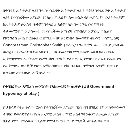
በተበዳይ ኢትዮጵያ ላይ፣ግፍ በተሰራባት ኢትዮጵያ ላይ ፣ ፍትህ በተነፈጋት ኢትዮጵያ
ላይ፣ የተባበረችው አሜሪካ የገለልተኛ አቋም ለመወስድ ባለመቻሏ ምክንያት፣ወይም
ከኢትዮጵያ ሉአላዊ ጥቅም በተጻራሪ አቋም ላይ በመገኘቷ በብቸኝነት
ተቃውሟቸውን ያሰሙት የተባበረችው አሜሪካ ሪፐብሊካን ፓርቲ ወኪልና
የኮንግሬስ አባል ክርሰቶፈር ስሚዝ ብቻ እንደነበሩ ከመገናኛ ብዙሃን ተሰምቷል፡፡(
Congressman Christopher Smith ) የስሚዝ ጉብዝናን፣ለኢትዮጵያ ያላቸው
ወዳጅነት፣ድፍረት በተመለከተ በታሪክ ተመዝግቦ የሚቀመጥ ነው፡፡ በእኔ በኩል
ኢትዮጵየዊና ኤርትራዊ የአሜሪካን ዜግነት ያላቸው ኢትዮጵያዊና ኤርትራውያን፣
የኢትዮጵያ ወዳጆች የሆኑ አሜሪካውያን የክርስቶፎር ስሚዝን አቋም በፍጥነት
ደግፈው እንዲወጡ እማጸናለሁ፡፡
የተባበረችው አሜሪካ መንግስት የአስመሳይነት ጨዋታ (US Government
hypocrisy at play
)
ይህ ከላይ የተጠቀሰው ርእስ የተባበረችው አሜሪካ በነቢብባ በገቢር የምታከናውነውን
ተግባር ይወስደኛል፡፡ በሌላ አነጋገር ቃልና ተግባር አልተገናኝቶም እንዲሉ አሜሪካ
በቃል የምትናገረውና ገቢራዊ የምታደርጋቸው ድርጊቶች ለየቅል ናቸው፡፡