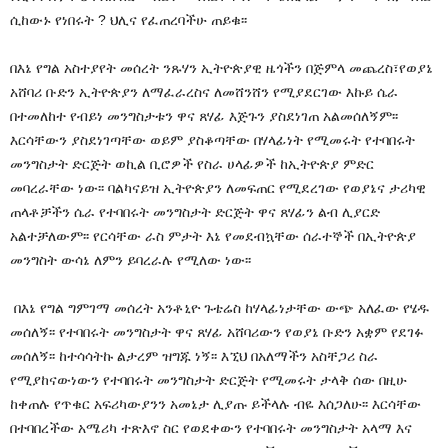
ሲከውኑ የነበሩት ? ህሊና የፈጠረባችሁ ጠይቁ፡፡
በእኔ የግል አስተያየት መሰረት ንጹሃን ኢትዮጵያዊ ዜጎችን በጅምላ መጨረስ፣የወያኔ
አሸባሪ ቡድን ኢትዮጵያን ለማፈራረስና ለመሸንሸን የሚያደርገው እኩይ ሴራ
በተመለከተ የብይነ መንግስታቱን ዋና ጸሃፊ እጅጉን ያስደነገጠ አልመሰለኝም፡፡
እርሳቸውን ያስደነገጣቸው ወይም ያስቆጣቸው በሃላፊነት የሚመሩት የተባበሩት
መንግስታት ድርጅት ወኪል ቢሮዎች የስራ ሀላፊዎች ከኢትዮጵያ ምድር
መባረራቸው ነው፡፡ ባልካናይዝ ኢትዮጵያን ለመፍጠር የሚደረገው የወያኔና ታሪካዊ
ጠላቶቻችን ሴራ የተባበሩት መንግስታት ድርጅት ዋና ጸሃፊን ልብ ሊያርድ
አልተቻለውም፡፡ የርሳቸው ራስ ምታት እኔ የመደብኳቸው ሰራተኞች በኢትዮጵያ
መንግስት ውሳኔ ለምን ይባረራሉ የሚለው ነው፡፡
በእኔ የግል ግምገማ መሰረት አንቶኒዮ ጉቴሬስ ከሃላፊነታቸው ውጭ አለፈው የሄዱ
መሰለኝ፡፡ የተባበሩት መንግስታት ዋና ጸሃፊ አሸባሪውን የወያኔ ቡድን አቋም የደገፉ
መሰለኝ፡፡ ከተሳሳትኩ ልታረም ዝግጁ ነኝ፡፡ እኚህ በአለማችን አስቸጋሪ ስራ
የሚያከናውነውን የተባበሩት መንግስታት ድርጅት የሚመሩት ታላቅ ሰው በዚሁ
ከቀጠሉ የጥቁር አፍሪካውያንን አመኔታ ሊያጡ ይችላሉ ብዬ እሰጋለሁ፡፡ እርሳቸው
በተባበረችው አሜሪካ ተጽእኖ ስር የወደቀውን የተባበሩት መንግስታት አላማ እና