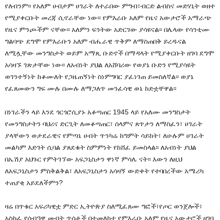
የለብንም፡፡ የአለም ሀብታም ሀገራት ለተራበው ምግብ፣ብርድ ልብስና መድሃኒት ወዘተ
የሚያቀርቡት መረጃ ሲኖራቸው ነው፡፡ የምእራቡ አለም የዜና አውታሮች አማራጭ
የዜና ምንጮችም ናቸው፡፡ አለምን ፍንትው አድርገው ያሳዩናል፡፡ በሌላው የሳንቲሙ
ግልባጭ ደግሞ የምእራቡን አለም ብሔራዊ ጥቅም ለማስጠበቅ ይረዱናል
ለሚሏቸው መንግስታት ወይም አማጺ ቡድኖች በማዳላት የሚያቀርቡት ዘገባ ደግሞ
አሳዛኙ ገጽታቸው ነው፡፡ ለአብነት ያህል ለአሸባሪው የወያኔ ቡድን የሚያሳዩት
ወገንተኝነት ከቆሙለት የጋዜጠኝነት ስነምግባር ያፈነገጠ ይመስለኛል፡፡ ወያኔ
የፈጸመውን ግፍ ሙሉ በሙሉ ለማጋለጥ መንፈሳዊ ወኔ ከድቷቸዋል፡፡
በነገራችን ላይ እንደ ጎርጎሮሲያኑ አቆጣጠር 1945 ላይ የአለሙ መንግስታት
የመንግስታትን ባህሪና ድርጊት ለመቆጣጠር፣ ሰላምና ጸጥታን ለማስፈን፣ ሀገራት
ያላቸውን ወታደራዊና የምጣኔ ሀብት ጥንካሬ ከግምት ሳይከት፣ ለሁሉም ሀገራት
መልካም እድገት ሲባል ያጸደቁት ስምምነት የከሸፈ ይመስላል፡፡ ለአብነት ያህል
በኤሽያ አህጉር የምትገኘው አፍጋኒስታን ዋነኛ ምሳሌ ናት፡፡ እውን ለዚህ
ለአፍጋኒስታን ምስቅልቅል፣ ለአፍጋኒስታን አሳዛኝ ውድቀት የተባበረችው አሜሪካ
ተጠያቂ አይደለችምን?
ዛሬ በጥቁር አፍሪካዊቷ ምድር ኢትዮጵያ ስለሚፈጸሙ ግፎች፣የጦር ወንጀሎች፣
አስከፊ የሰብዓዊ መብት ጥሰቶች በተመለከተ የምእራቡ አለም የዜና አውታሮች ዘገባ