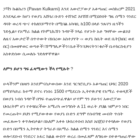
ፓቫን ኩልከሪን (Pavan Kulkarni) እንደ አውሮፓውያ አቆጣጠር መስከረም 2021
እንደጻፈው ከሆነ የወያኔ አሸባሪ ቡድን ተሸንፎ እየሸሸ በሚሄድበት ግዜ ሰሜን ጎንደር
ዳባት ወረዳ ጭና ተክለሃይማኖት በሚባል አካባቢ ከ100 በላይ ንጹሃን ዜጎችን
ገድሏል፡፡ የአማራ ክልል የኮምኒኬሽን ጉዳዮች ሃላፊ የሆኑት አቶ ግዛቸው ሙልነህ
ለዜና አውታሮች ሰጥተውት በነበረው አስተያየት ‹‹ ወያኔ ከቤት ወደ ቤት(ከበር ወደ
በር) በመዘዋወር ወጣቶች፣ሽማግሌዎችን፣ሴቶችን፣ህጻናትን፣ቄሶች ቤተክርስቲያን
አስቀድሰው ሲመለሱ ገድለዋቸዋል፡፡
ለምን ይሆን ግፍ ፈጻሚውን ችላ የሚሉት
?
ሁላችንም በሀዘን እንደምናስታውሰው እንደ ጎርጎሮሲያኑ አቆጣጠር ህዳር 2020
በማይካድራ ከተማ ይኖሩ የነበሩ 1500 የሚደርሱ ኢትዮጵያዊ የአማራ ተወላጆች
በወያኔ ነብሰ ገዳዮች በግፍ ተጨፍጭፈዋል፡፡ ሆኖም ግን ይሁንና አውሮፓው
ህብረትም ሆነ የተባበረችው አሜሪካ መንግስት ለ 11 ወራት ያህል ዝምታን ነበር
የመረጡት፡፡ ይህን የሚያውቀው የወያኔ ቡድን ደግሞ የሰብዓዊ መብት ጥሰት
መፈጸሙን ቀጥሎበታል፡፡ በአለም አቀፉ ህብረተሰብ እስይ አበጀህ የተባለው የወያኔ
ቡድን በሰሜን ኢትዮጵያ ትግራይ በአማራ ክልል ሰሜን ጎንደር እና ሰሜን
ወሎ፣ደቡብ ጎንደርና አፋር ክልል ውስጥ ወረራ በመፈጸም ለግዜው በተቆጣጠራቸው