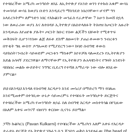
የተባበረችው አሜሪካ መንግሰት ጸሃፊ ለኢትዮጵያ የአንድ ወገን የተኩስ አቁም ውሳኔ
ተመሳሳይ ውሳኔ ከወያኔ ቡድን እንዲደረግ ማስገደድ ነበረባቸው፡፡ ሆኖም ግን
አላደረጉትም፡፡ ለምንድን ነበር የእኩልነት መንፈስ የራቃቸው ? አሁን ከመሸ በኋላ
ነው ለወራሪው ወያኔ እና ለተበዳይ ኢትዮጵያ በአስተላለፉት ትእዛዝ ከጦርነት አዙሪት
እንዲወጡ እየጠየቁ ያሉት፡፡ ጦርነት ክቡር የሰው ልጆችን ህይወት የሚቀጥፍ
መቅሰፍት ሲሆን፣የሰው ልጅ ለፍቶ ደክሞ ለዘመናት ያጠራቀመውን ንብረቱን
በጥቂት ግዜ ውስጥ ዶግአመድ የሚያደርግ ነው፡፡ ከባድ ሰብዓዊ ቀውስ
ሳይከሰት፣ንብረት ሳይወድም ጦርነቱን ማስቆም እየተቻለ ባለመደረጉ የኢትዮጵያን
እድል አሳዛኝ ያደርገዋል፡፡ ለማናቸውም የኢትዮጵያን ሉአላዊነትና የግዛት አንድነት
ባስከበረ መልኩ ውይይትና ንግግር ቢደረግ የተሻለ አማራጭ ነው ብሎ ጸሃፊው
ያምናል፡፡
ይህ በእንዲህ እንዳለ የሰብዓዊ እርዳታን እንደ መሳሪያ በማድረግ ማን የበለጠ
እንደሚጠቀም በተገቢው ሁኔታ ሳይመረምሩ የተባበሩት መንግስታት ድርጅትና
የተባበረችው አሜሪካ የመንግስት ጸኃፊ ስለ ሰብዓዊ እርዳታ መስተጓጎል በየጊዜው
በአለም አቀፍ መገናኛ ብዙሃን ቀርበው ሲናገሩ ይሰማል፡፡
ፓቫን ኩልካርኒ (Pavan Kulkarni) የተባበረችው አሜሪካን አለም አቀፍ የእርዳታ
ተራድኦ ድርጅት የኢትዮጵያ ሃላፊን ሲን ጆንስን ጠቅሶ እንደጻፈው
(
the head of