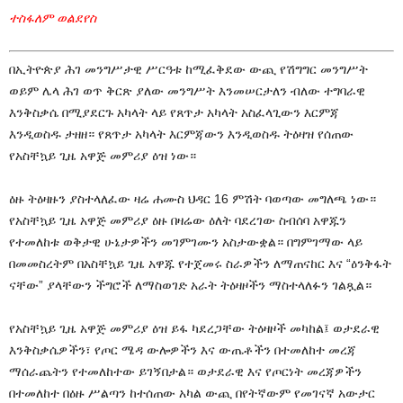
ተስፋለም ወልደየስ
በኢትዮጵያ ሕገ መንግሥታዊ ሥርዓቱ ከሚፈቅደው ውጪ የሽግግር መንግሥት
ወይም ሌላ ሕገ ወጥ ቅርጽ ያለው መንግሥት እንመሠርታለን ብለው ተግባራዊ
እንቅስቃሴ በሚያደርጉ አካላት ላይ የጸጥታ አካላት አስፈላጊውን እርምጃ
እንዲወስዱ ታዘዘ። የጸጥታ አካላት እርምጃውን እንዲወስዱ ትዕዛዝ የሰጠው
የአስቸኳይ ጊዜ አዋጅ መምሪያ ዕዝ ነው።
ዕዙ ትዕዛዙን ያስተላለፈው ዛሬ ሐሙስ ህዳር 16 ምሽት ባወጣው መግለጫ ነው።
የአስቸኳይ ጊዜ አዋጅ መምሪያ ዕዙ በዛሬው ዕለት ባደረገው ስብሰባ አዋጁን
የተመለከቱ ወቅታዊ ሁኔታዎችን መገምገሙን አስታውቋል። በግምገማው ላይ
በመመስረትም በአስቸኳይ ጊዜ አዋጁ የተጀመሩ ስራዎችን ለማጠናከር እና “ዕንቅፋት
ናቸው” ያላቸውን ችግሮች ለማስወገድ አራት ትዕዛዞችን ማስተላለፉን ገልጿል።
የአስቸኳይ ጊዜ አዋጅ መምሪያ ዕዝ ይፋ ካደረጋቸው ትዕዛዞች መካከል፤ ወታደራዊ
እንቅስቃሴዎችን፣ የጦር ሜዳ ውሎዎችን እና ውጤቶችን በተመለከተ መረጃ
ማሰራጨትን የተመለከተው ይገኝበታል። ወታደራዊ እና የጦርነት መረጃዎችን
በተመለከተ በዕዙ ሥልጣን ከተሰጠው አካል ውጪ በየትኛውም የመገናኛ አውታር