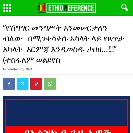
“የሽግግር መንግሥት እንመሠርታለን
ብለው በሚንቀሳቀሱ አካላት ላይ የጸጥታ
አካላት እርምጃ እንዲወስዱ ታዘዘ…!!!”
(ተስፋለም ወልደየስ
November 26, 2021