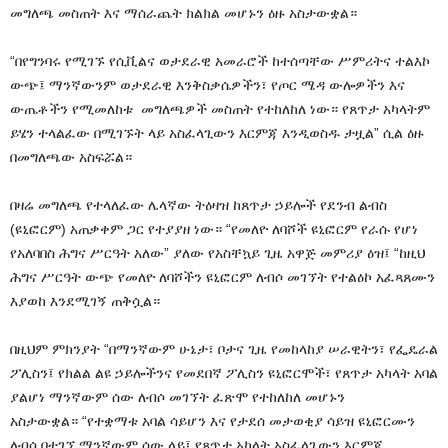
መግለጫ መስጠት እና ማሰራጨት ክልክል መሆኑን ዕዙ አስታውቋል።
“በየግንባሩ የሚገኙ የሲቪልና ወታደራዊ አመራሮች ከተሰጣቸው ሥምሪትና ተልእኮ
ውጭ፤ ማንኛውንም ወታደራዊ እንቅስቃሴዎችን፣ የጦር ሜዳ ውሎዎችን እና
ውጤቶችን የሚመለከቱ መግለጫዎች መስጠት የተከለከለ ነው። የጸጥታ አካላትም
ይሄን ተላልፈው በሚገኙት ላይ አስፈላጊውን እርምጃ እንዲወስዱ ታዟል” ሲል ዕዙ
በመግለጫው አስፍሯል።
በዛሬ መግለጫ የተላለፈው ሌላኛው ትዕዛዝ ከጸጥታ ኃይሎች የደንብ ልብስ
(ዩኒፎርም) አጠቃቀም ጋር የተያያዘ ነው። “የመለዮ ለባሾች ዩኒፎርም የራሱ የሆነ
የአለባበስ ሕግና ሥርዓት አለው” ያለው የአስቸኳይ ጊዜ አዋጅ መምሪያ ዕዝ፤ “ከዚህ
ሕግና ሥርዓት ውጭ የመለዮ ለባሾችን ዩኒፎርም ለብሶ መገኘት የተልዕኮ አፈጻጸሙን
እያወከ እንደሚገኝ ጠቅሷል።
በዚህም ምክንያት “በማንኛውም ሁኔታ፣ ቦታና ጊዜ የመከላከያ ሠራዊትን፣ የፌዴራል
ፖሊስን፤ የክልል ልዩ ኃይሎችንና የመደበኛ ፖሊስን ዩኒፎርሞች፣ የጸጥታ አካላት አባል
ያልሆነ ማንኛውም ሰው ለብሶ መገኘት ፈጽሞ የተከለከለ መሆኑን
አስታውቋል። “የተቋማቱ አባል ሳይሆን እና የታደሰ መታወቂያ ሳይዝ ዩኒፎርሙን
ለብሶ በተገኘ ማንኛውም ሰው ላይ፤ የጸጥታ አካላት አስፈላጊውን እርምጃ