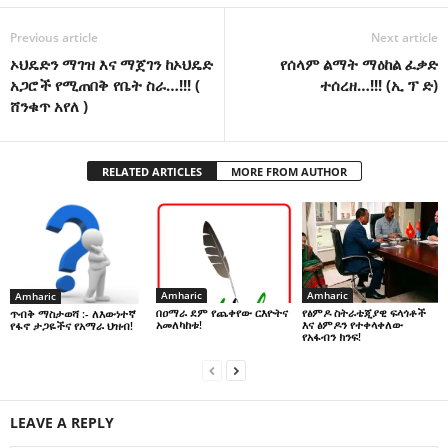
Previous article
Next article
ኦህዴድን ማገዝ እና ማጀገን ከኦህዴድ
የሰላም ልማት ማዕከል ፈቃድ
አጋሮች የሚጠበቅ የቤት ስራ…!!! (
ተሰረዘ…!!! (ኢ ፕ ድ)
ሸንቁጥ አየለ )
RELATED ARTICLES
MORE FROM AUTHOR
Amharic
Amharic
Amharic
በዐማራ ደም የጨቀየው ርእዮትና
የፅምዶ ስትራቴጂያዊ ፍላጎቶች
ጥብቅ ማስታወሻ :- ለእውነተኛ
አመለካከቱ!
እና ፅምዶን የተቀላቀለው
የፋኖ ታጋዬችና የአማራ ህዝብ!
የአፋብን ክንፍ!
LEAVE A REPLY