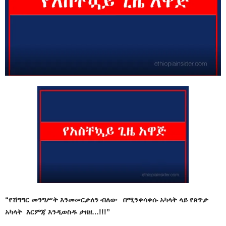
“የሽግግር መንግሥት እንመሠርታለን ብለው በሚንቀሳቀሱ አካላት ላይ የጸጥታ
አካላት እርምጃ እንዲወስዱ ታዘዘ…!!!”