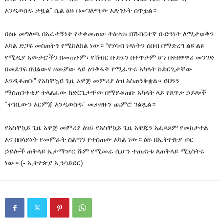
እንዲወስዱ ታዟል” ሲል ዕዙ በመግለጫው አጽንኦት ሰጥቷል።
በዕዙ መግለጫ በአራተኝነት የተቀመጠው ትዕዛዝ፤ በሽብርተኛ ቡድንነት ለሚታወቅን
አካል ድጋፍ መስጠትን የሚከለክል ነው። “የሃሳብ ነጻነትን ሰበብ በማድረግ ልዩ ልዩ
የሚዲያ አውታሮችን በመጠቀም፣ የሽብር ቡድኑን በቀጥታም ሆነ በተዘዋዋሪ መንገድ
በመደገፍ በህልውና ዘመቻው ላይ ዕንቅፋት የሚፈጥሩ አካላት ከድርጊታቸው
እንዲቆጠቡ” የአስቸኳይ ጊዜ አዋጅ መምሪያ ዕዝ አስጠንቅቋል። ይህንን
ማስጠንቀቂያ ተላልፈው ከድርጊታቸው በማይቆጠቡ አካላት ላይ የጸጥታ ኃይሎች
“ተገቢውን እርምጃ እንዲወስዱ” መታዘዙን ጨምሮ ገልጿል።
የአስቸኳይ ጊዜ አዋጅ መምሪያ ዕዝ፤ የአስቸኳይ ጊዜ አዋጁን አፈጻጸም የመከታተል
እና በበላይነት የመምራት ስልጣን የተሰጠው አካል ነው። ዕዙ በኢትዮጵያ ጦር
ኃይሎች ጠቅላይ ኤታማዦር ሹም የሚመራ ሲሆን ተጠሪነቱ ለጠቅላይ ሚኒስትሩ
ነው። (- ኢትዮጵያ ኢንሳይደር)