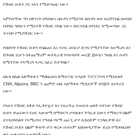
የሽብር ቡድን ጋር ኣኣን የሚቆጣጠር ነው።
ኣምስተኛው ግን በዋናነት በግብጽና በሱዳን የሚደገፍ ከሱዳን ወደ ቤኒሻንጉል በመሄድ
የህዳሴ ግድቡን የሚነጥቅ የሽብር ሃይል ነው። ይህ ኃይል በጎንደር ከሚመጣው ጋር
ተናብቦ የሚያሸብር ነው።
የህወሃት የሽብር ቡድን የስልጠና እና የጦር መሳርያ ድጋፍ የሚያገኘው ከኣሜሪካ እና
ከግብጽ ሲሆን በተጨማሪም ወታደራዊ የሳተላይት መረጃ ጅቡቲ፣ ግብፅ እና ሱዳን
ከሚገኘው የኣሜሪካ የጦር ሰፈር ይታገዛል።
በሌላ በኩል ኣለማቀፉን ማህበረሰብ ለማደናገር የሓሰት ፕሮፓጋንዳ የሚነፉለት
CNN, Aljazira, BBC ን ጨምሮ ብዙ ኣለማቀፍ ሚዲያዎች ዝግጅት እያደረጉ
ነው።
የኣሁኑ የሽብር እቅድ የኢትዮዽያ እና የኤርትራ የመደብ ጠላት የሆነው የሽብር
ቡድን ቀጠናውን የጦር ኣውድማ በማድርግ ታላቂቱን ትግራይ እውን የማድረግ ህልም
እንዲሳካካለት የኣሜሪካና የግብፅ ጫማ ጠራጊ ሆኖ ቢከሰትም የጋላቢዎቹ እና
የሽብር ቡድኑ ህልም ቅዠት ሆኖ ቀርቶ ቡድኑም እስከወዲያኛው ድረስ የሚቀበርበት
ቀን መቃረቡን ኣመላካች ነው።