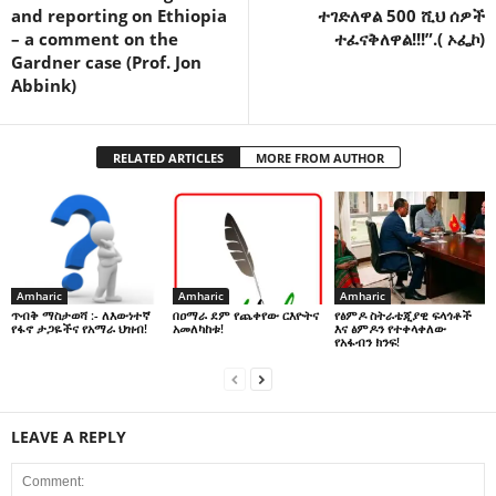
and reporting on Ethiopia
ተገድለዋል 500 ሺህ ሰዎች
– a comment on the
ተፈናቅለዋል!!!”.( ኦፌኮ)
Gardner case (Prof. Jon
Abbink)
RELATED ARTICLES
MORE FROM AUTHOR
Amharic
Amharic
Amharic
በዐማራ ደም የጨቀየው ርእዮትና
የፅምዶ ስትራቴጂያዊ ፍላጎቶች
ጥብቅ ማስታወሻ :- ለእውነተኛ
አመለካከቱ!
እና ፅምዶን የተቀላቀለው
የፋኖ ታጋዬችና የአማራ ህዝብ!
የአፋብን ክንፍ!
LEAVE A REPLY