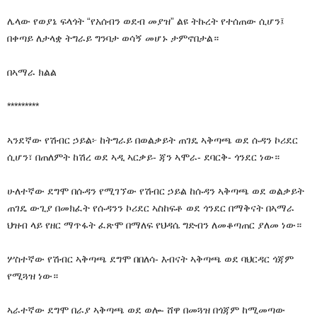
ሌላው የወያኔ ፍላጎት “የአሰብን ወደብ መያዝ” ልዩ ትኩረት የተሰጠው ሲሆን፤
በቀጣይ ለታላቋ ትግራይ ግንባታ ወሳኝ መሆኑ ታምኖበታል።
በኣማራ ክልል
*********
ኣንደኛው የሽብር ኃይል፦ ከትግራይ በወልቃይት ጠገዴ ኣቅጣጫ ወደ ሱዳን ኮሪደር
ሲሆን፣ በጠለምት ከሽረ ወደ ኣዲ ኣርቃይ- ጃን ኣሞራ- ደባርቅ- ጎንደር ነው።
ሁለተኛው ደግሞ በሱዳን የሚገኘው የሽብር ኃይል ከሱዳን ኣቅጣጫ ወደ ወልቃይት
ጠገዴ ውጊያ በመክፈት የሱዳንን ኮሪደር ኣስከፍቶ ወደ ጎንደር በማቅናት በኣማራ
ህዝብ ላይ የዘር ማጥፋት ፈጽሞ በማለፍ የህዳሴ ግድብን ለመቆጣጠር ያለመ ነው።
ሦስተኛው የሽብር ኣቅጣጫ ደግሞ በበለሳ- እብናት ኣቅጣጫ ወደ ባህርዳር ጎጃም
የሚጓዝ ነው።
ኣራተኛው ደግሞ በራያ ኣቅጣጫ ወደ ወሎ- ሸዋ በመጓዝ በጎጃም ከሚመጣው