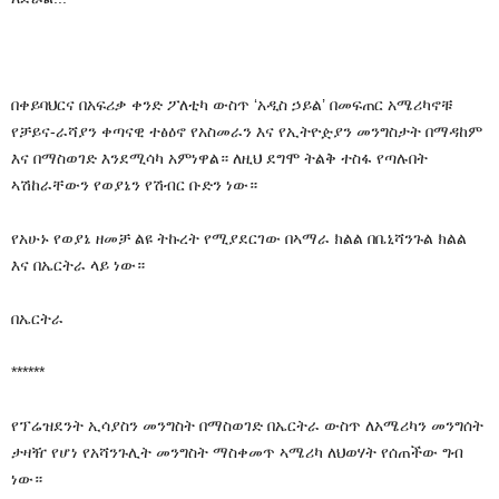
በቀይባህርና በአፍሪቃ ቀንድ ፖለቲካ ውስጥ ‘አዲስ ኃይል’ በመፍጠር አሜሪካኖቹ
የቻይና-ራሻያን ቀጣናዊ ተፅዕኖ የአስመራን እና የኢትዮዽያን መንግስታት በማዳከም
እና በማስወገድ እንደሚሳካ አምነዋል። ለዚህ ደግሞ ትልቅ ተስፋ የጣሉበት
ኣሽከራቸውን የወያኔን የሽብር ቡድን ነው።
የአሁኑ የወያኔ ዘመቻ ልዩ ትኩረት የሚያደርገው በኣማራ ክልል በቤኒሻንጉል ክልል
እና በኤርትራ ላይ ነው።
በኤርትራ
******
የፕሬዝደንት ኢሳያስን መንግስት በማስወገድ በኤርትራ ውስጥ ለአሜሪካን መንግሰት
ታዛዥ የሆነ የአሻንጉሊት መንግስት ማስቀመጥ ኣሜሪካ ለህወሃት የሰጠችው ግብ
ነው።