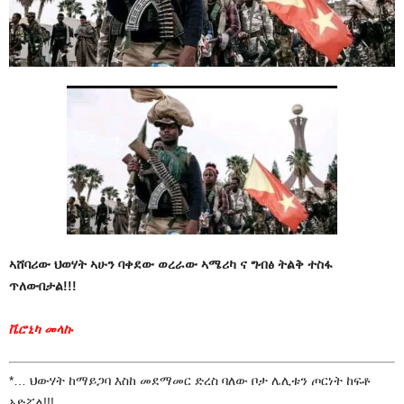
ኣሸባሪው ህወሃት ኣሁን ባቀደው ወረራው ኣሜሪካ ና ግብፅ ትልቅ ተስፋ
ጥለውበታል!!!
ቬሮኒካ መላኩ
*… ህውሃት ከማይጋባ እስከ መደማመር ድረስ ባለው ቦታ ሌሊቱን ጦርነት ከፍቶ
አድሯል!!!