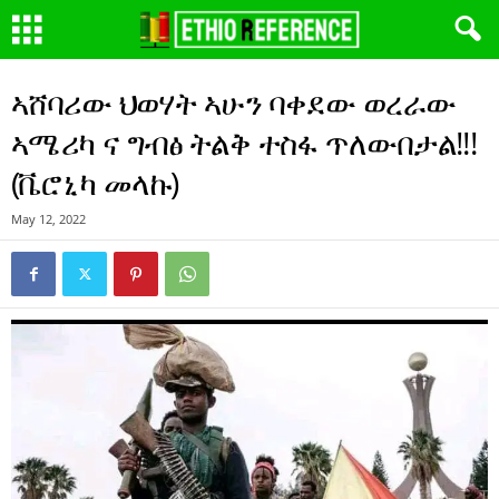
ኣሸባሪው ህወሃት ኣሁን ባቀደው ወረራው
ኣሜሪካ ና ግብፅ ትልቅ ተስፋ ጥለውበታል!!!
(ቬሮኒካ መላኩ)
May 12, 2022