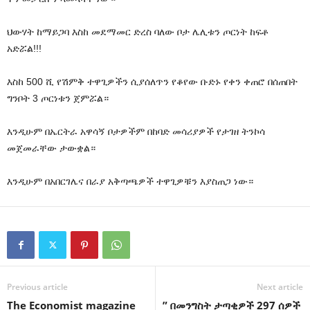
ህውሃት ከማይጋባ እስከ መደማመር ድረስ ባለው ቦታ ሌሊቱን ጦርነት ከፍቶ
አድሯል!!!
እስከ 500 ሺ የሽምቅ ተዋጊዎችን ሲያሰለጥን የቆየው ቡድኑ የቀን ቀጠሮ በሰጠበት
ግንቦት 3 ጦርነቱን ጀምሯል።
እንዲሁም በኤርትራ አዋሳኝ ቦታዎችም በከባድ መሳሪያዎች የታገዘ ትንኮሳ
መጀመራቸው ታውቋል።
እንዲሁም በአበርገሌና በራያ አቅጣጫዎች ተዋጊዎቹን እያስጠጋ ነው።
Previous article
Next article
The Economist magazine
” በመንግስት ታጣቂዎች 297 ሰዎች