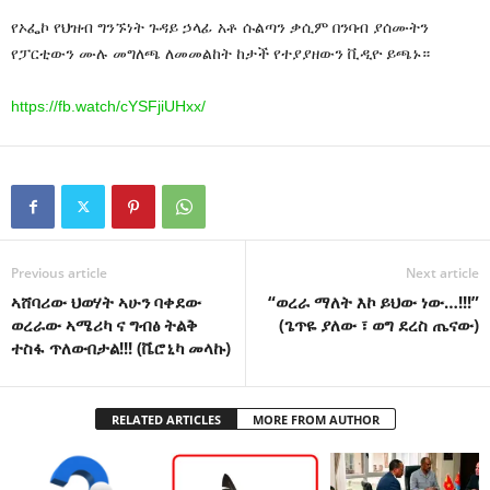
የኦፌኮ የህዝብ ግንኙነት ጉዳይ ኃላፊ አቶ ሱልጣን ቃሲም በንባብ ያሰሙትን
የፓርቲውን ሙሉ መግለጫ ለመመልከት ከታች የተያያዘውን ቪዲዮ ይጫኑ።
https://fb.watch/cYSFjiUHxx/
Previous article
Next article
ኣሸባሪው ህወሃት ኣሁን ባቀደው
“ወረራ ማለት እኮ ይህው ነው…!!!”
ወረራው ኣሜሪካ ና ግብፅ ትልቅ
(ጌጥዬ ያለው ፣ ወግ ደረስ ጤናው)
ተስፋ ጥለውበታል!!! (ቬሮኒካ መላኩ)
RELATED ARTICLES
MORE FROM AUTHOR