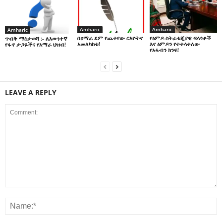
Amharic
Amharic
Amharic
በዐማራ ደም የጨቀየው ርእዮትና
የፅምዶ ስትራቴጂያዊ ፍላጎቶች
ጥብቅ ማስታወሻ :- ለእውነተኛ
አመለካከቱ!
እና ፅምዶን የተቀላቀለው
የፋኖ ታጋዬችና የአማራ ህዝብ!
የአፋብን ክንፍ!
LEAVE A REPLY