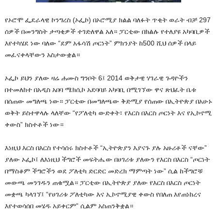
የኦሮሞ ፌደራላዊ ኮንግረስ (ኦፌኮ) በኦሮሚያ ክልል ባለፉት ጥቂት ወራት ብቻ 297
ሰዎች በመንግስት ታጣቂዎች ተገድለዋል አለ። ፓርቲው በክልሉ የተለያዩ አካባቢዎች
እየተካሄደ ነው ባለው “ደም አፋሳሽ ጦርነት” ምክንያት ከ500 ሺህ ሰዎች በላይ
መፈናቀላቸውን አስታውቋል።
ኦፌኮ ይህን ያለው ዛሬ ሐሙስ ግንቦት 6፤ 2014 ወቅታዊ ሃገራዊ ጉዳዮችን
በተመለከተ በአዲስ አበባ ሜክሲኮ አደባባይ አካባቢ በሚገኘው ዋና ጽህፈት ቤቱ
በሰጠው መግለጫ ነው። ፓርቲው በመግለጫው ቅድሚያ የሰጠው በኢትዮጵያ በአሁኑ
ወቅት ይስተዋላሉ ላለቸው “የፖለቲካ ውድቀት፣ የእርስ በእርስ ጦርነት እና የኢኮኖሚ
ቀውስ” ክስተቶች ነው።
እነዚህ እርስ በእርስ የተሳሰሩ ክስተቶች “ኢትዮጵያን እያናጉ ያሉ አዙሪቶች ናቸው”
ያለው ኦፌኮ፤ ለእነዚህ ችግሮች መፍትሔው በሀገሪቱ ያለውን የእርስ በእርስ “ጦርነት
በማስቆም ችግሮችን ወደ ፖለቲካ ድርድር መድረክ ማምጣት ነው” ሲል ከችግሮቹ
መውጫ መንገዱን ጠቁሟል። ፓርቲው በኢትዮጵያ ያለው የእርስ በእርስ ጦርነት
መቋጫ ካላገኘ፤ “የሀገሪቱ ፖለቲካው እና ኢኮኖሚያዊ ቀውስ የበለጠ እየጠነከረና
እየተወሳሰበ መሄዱ አይቀርም” ሲልም አስጠንቅቋል።