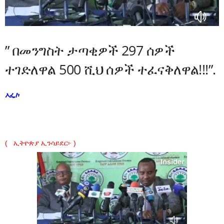
” በመንግስት ታጣቂዎች 297 ሰዎች
ተገድለዋል 500 ሺህ ሰዎች ተፈናቅለዋል!!!”.
ኦፌኮ
( ኢትዮጵያ ኢንሳይደር፦ )