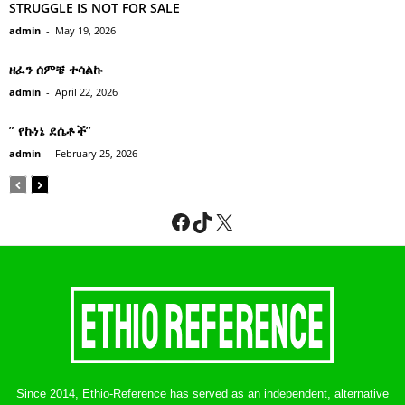
STRUGGLE IS NOT FOR SALE
admin
-
May 19, 2026
ዘፈን ሰምቼ ተሳልኩ
admin
-
April 22, 2026
” የኩነኔ ደሴቶች’’
admin
-
February 25, 2026
Facebook
TikTok
X
Since 2014, Ethio-Reference has served as an independent, alternative