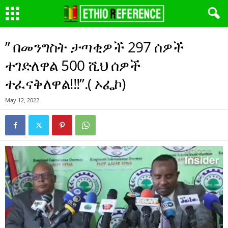
” በመንግስት ታጣቂዎች 297 ሰዎች
ተገድለዋል 500 ሺህ ሰዎች
ተፈናቅለዋል!!!”.( ኦፌኮ)
May 12, 2022