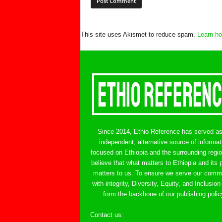
This site uses Akismet to reduce spam.
Learn ho
Since 2014, Ethio-Reference has served a
independent, alternative source of informat
focused on Ethiopia and the surrounding regi
believe that what matters to Ethiopia and its 
matters to us. To ensure we serve our comm
with integrity, Diversity, Equity, and Inclusion
form the backbone of our publishing polic
Contact us:
ethreference@gmail.com