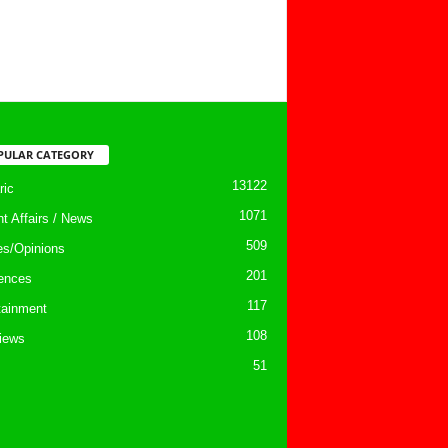
PULAR CATEGORY
13122
ic
1071
nt Affairs / News
509
les/Opinions
201
ences
117
tainment
108
views
51