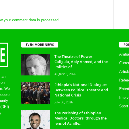
w your comment data is processed.
EVEN MORE NEWS
PO
Amhar
The Theatre of Power:
Caligula, Abiy Ahmed, and the
Curre
Politics of...
Artic
August 3, 2026
s an
Refer
ion
Ethiopia’s National Dialogue:
on. We
Enter
Between Political Theatre and
National Crisis
people
Inter
unity
July 30, 2026
Sport
 (DEI)
The Perishing of Ethiopian
y.
Medical Doctors: through the
lens of Achille...