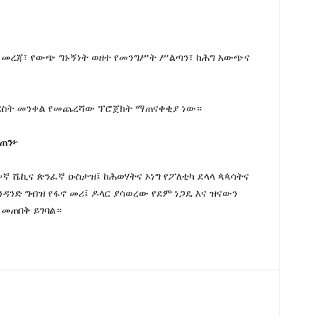
ስ፣ መረጃ፣ የውጭ ግኑኝነት ወዘተ የመንግሥት ሥልጣን፣ ከሕግ አውጭና
ከርስት መንቀል የመጨረሻው ፕሮጀክት ማጠናቀቂያ ነው።
ጠን፦
ሠኛ ሼኪና ጵንፈኛ ዑስታዝ፤ ከሕወሃትና ኦነግ የፖለቲካ ደላላ ጳጳሳትና
ንዳንድ ግብዝ የፋኖ መሪ፤ ዶላር ያሳወረው የደም ነጋዴ እና ዝናውን
 መጠበቅ ይገባል።