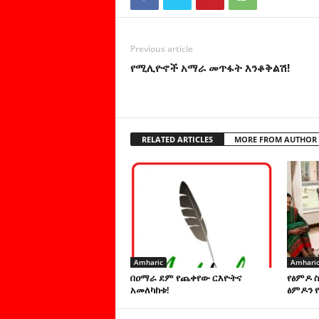
Previous article
የሚሊዮኖች አማራ መጥፋት እንቆቅልሽ!
RELATED ARTICLES
MORE FROM AUTHOR
Amharic
Amhari
በዐማራ ደም የጨቀየው ርእዮትና
የፅምዶ 
አመለካከቱ!
ፅምዶን የ