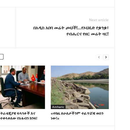
Next article
በአዲስ አበባ መሬት ጮህች!…የኦህዴድ የቌንቌ፣
የብሔርና የዘር መሬት ዛር!
c
Amharic
ስትራቴጂያዊ ፍላጎቶች እና
«ተከዜ ለሁለታችንም ተፈጥሯዊ ወሰን
ተቀላቀለው የአፋብን ክንፍ!
ነው!»