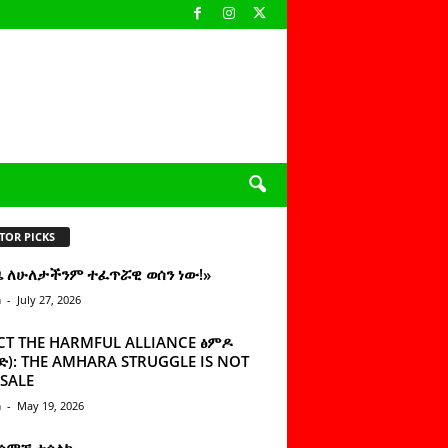
TOR PICKS
ዜ ለሁለታችንም ተፈጥሯዊ ወሰን ነው!»
n
-
July 27, 2026
CT THE HARMFUL ALLIANCE ፅምዶ
): THE AMHARA STRUGGLE IS NOT
SALE
n
-
May 19, 2026
 ሰምቼ ተሳልኩ