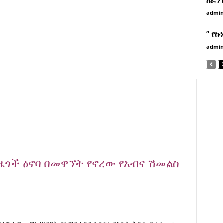
admi
” የኩ
admi
ዜጎች ዕኖባ በመዋኘት የኖረው የአብና ሽመልስ