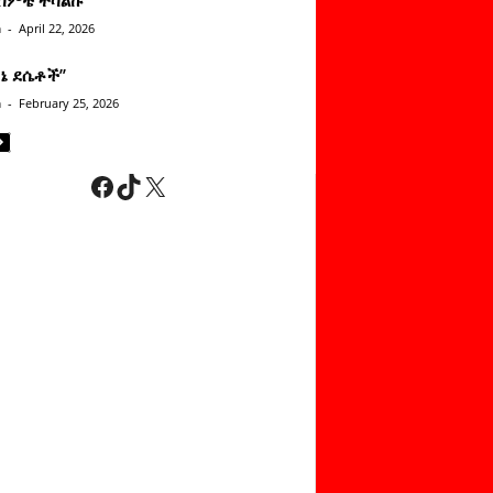
n
-
April 22, 2026
ነኔ ደሴቶች’’
n
-
February 25, 2026
Facebook
TikTok
X