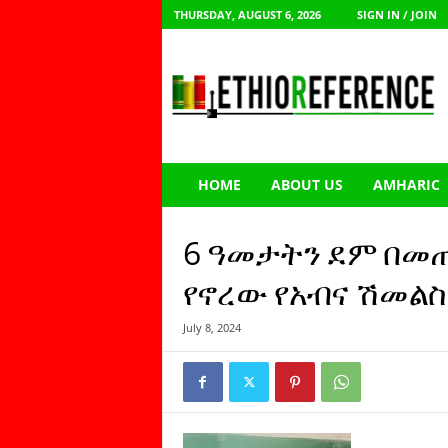
THURSDAY, AUGUST 6, 2026
SIGN IN / JOIN
E
t
h
i
o
R
e
HOME
ABOUT US
AMHARIC
f
e
r
6 ዓመታትን ደም በመጠ
e
n
የኖረው የአብና ሽመል
c
e
July 8, 2024