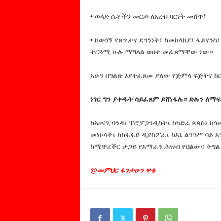
• ወላድ ሴቶችን መርጦ ለአረብ ባርነት መሸጥ፤
• ከወሳኝ የጸጥታና ደኅንነት፣ ከመከላከያ፤ ፋይናን
ተርጓሚ ሁሉ ማግለል ወዘተ መፈጸማቸው ነው።
አሁን በግልጽ እየተፈጸመ ያለው የጅምላ ፍጅትና 
ነገር ግን ያቀዱት ሳይፈጸም ይሸነፋሉ። ድሉን ለማፍ
ከአዘናጊ ባንዳ፤ ፕሮፓጋንዲስት፤ ከካድሬ ጳጳስ፤ ከጎ
መነኮሳት፤ ከከፋፋይ ዲያስፖራ፤ ከእኔ ልንገሥ ባይ አ
ከሚቸረችር ታጋይ የአማራን ሕዝብ የህልውና ትግል
@መምህር ፋንታሁን ዋቄ