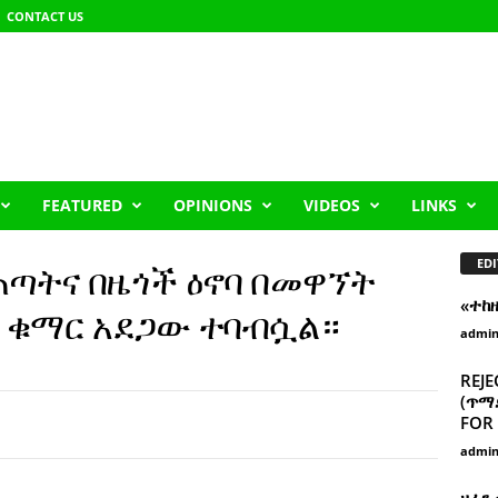
CONTACT US
FEATURED
OPINIONS
VIDEOS
LINKS
EDI
ጣትና በዜጎች ዕኖባ በመዋኘት
«ተከ
ስ ቁማር አደጋው ተባብሷል።
admi
REJE
(ጥማድ
FOR 
admi
ዘፈን