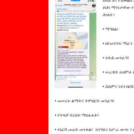
አብይ እና የሽመልስ
ይህን ማንነታቸው የ
ሕዝብ ፦
• ማግለል፣
• በየመንገዱ ማፈን
• ፍትሕ መንፈግ፤
• ሠራዊት አዝምቶ
• ሕክምና ነፍጎ በ
• መሠረተ ልማትና ትምህርት መንፈግ፤
• የጥላቻ ትርክት ማስፋፋት፤
• የእርሻ መሬት መንቀል፤ ከንግድና ከሥራ ውጭ ፤