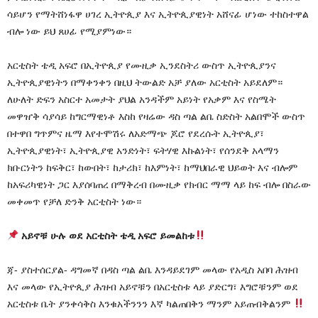
ሳይሆን የማትሸነፋዋ ሀገረ ኢትዮጲያ እና ኢትዮጲያዊነት አሸናፊ ሆነው ተከስተዋል
ብሎ ነው ይህ ጸሀፊ የሚያምነው።
አርቲስት ቴዲ አፍሮ በኢትዮጲያ የሙዚቃ ኢንደስትሪ ውስጥ ኢትዮጲያንና
ኢትዮጲያዊነትን በማቀንቀን በዚህ ትውልድ አቻ ያለው አርቲስት አይደለም።
ለሁለት ድፍን አስርተ አመታት ያህል አንዳችም አይነት የአቃም እና የስሜት
መዋዠቅ ሳያሳይ ከግርማዊነቶ እስከ የዛሬው ዳስ ጣል ልቤ ስድስት አልበሞች ውስጥ
በተዋበ ግጥምና ዜማ እየተሞሽሩ ለአድማጭ ጆሮ የደረሱት ኢትዮጲያ፣
ኢትዮጲያዊነት፣ ኢትዮጲያዊ አንድነት፣ ፍትሃዊ እኩልነት፣ የሰንደቅ አላማን
ክቡርነትን ከፍቅር፣ ከውበት፣ ከታሪክ፣ ከእምነት፣ ከማህበራዊ ህይወት እና ብሎም
ከአፍሪካዊነት ጋር እያሰባጠረ በማቅረብ በሙዚቃ የክብር ማማ ላይ ከፍ ብሎ በስራው
መቀመጥ የቻለ ድንቅ አርቲስት ነው።
አይኖቹ ሁሉ ወደ አርቲስት ቴዲ አፍሮ ይመልከቱ
ጃ- ያስተሰርያል- ዳግመኛ በዳስ ጣል ልቤ እንዳይደገም መላው የአዲስ አበባ ሕዝብ
እና መላው የኢትዮጲያ ሕዝብ አይኖቹን በአርቲስቱ ላይ ያድርግ፣ እግሮቹንም ወደ
አርቲስቱ ቤት ያንቀሳቅስ እንቁአችንንን እኛ ካልጠበቅን ማንም አይጠብቅልንም