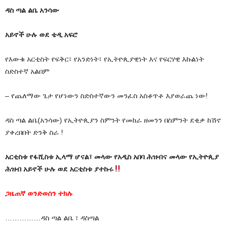
ዳስ ጣል ልቤ አንሳው
አይኖች ሁሉ ወደ ቴዲ አፍሮ
የእውቁ አርቲስት የፍቅር፣ የአንድነት፣ የኢትዮጲያዊነት እና የፍርሃዊ እኩልነት
ስድስተኛ አልበም
– የጨለማው ጌታ የሆነውን ስድስተኛውን መንፈስ አስቆጥቶ እያወራጨ ነው!
ዳስ ጣል ልቤ(አንሳው) የኢትዮጲያን ስምንት የመከራ ዘመንን በስምንት ደቂቃ ከሽኖ
ያቀረበበት ድንቅ ስራ !
አርቲስቱ የፋሺስቱ ኢላማ ሆናል፣ መላው የአዲስ አበባ ሕዝብና መላው የኢትዮጲያ
ሕዝብ አይኖች ሁሉ ወደ አርቲስቱ ያተኩሩ
ጋዜጠኛ ወንድወሰን ተክሉ
……………ዳስ ጣል ልቤ ፣ ዳስጣል