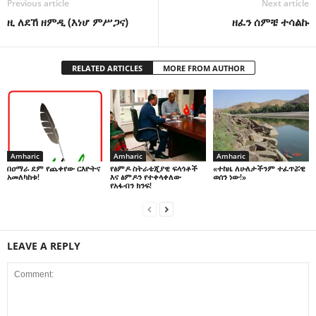
Previous article
Next article
ዚ ለደኸ ዘምዲ (እነሆ ምሥጋና)
ዘፈን ሰምቼ ተሳልኩ
RELATED ARTICLES
MORE FROM AUTHOR
Amharic
Amharic
Amharic
በዐማራ ደም የጨቀየው ርእዮትና
የፅምዶ ስትራቴጂያዊ ፍላጎቶች
«ተከዜ ለሁለታችንም ተፈጥሯዊ
አመለካከቱ!
እና ፅምዶን የተቀላቀለው
ወሰን ነው!»
የአፋብን ክንፍ!
LEAVE A REPLY