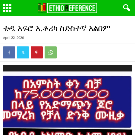
ቴዲ አፍሮ ኢቶሪካ ስድስተኛ አልበም
April 22, 2026