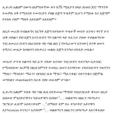
ኢቶሪካ አልበም በወጣ በአምስተኛው ቀን ከ75 ሚሊዮን በላይ ሕዝብ ጆሮ ማግኘት
የመቻሉ ሀቅ የሚደሰት የመኖርይን ያህል እጅግ ጥቂትም ቢሆን የሚከፋ እና እጅግም
የተከፋ የለም ማለት አይደለም አይደለም።
አቢይ መራሹ የብልጽግና ስርዓት እጅግ ከተከፉት ጥቂቶች ውስጥ አንዱና ዋነኛ ሆኖ
ብቅ ብላል። ይህ እጅግ አናሳ ቡድን ግን ስልጣን ላይ ተፈናጦ ያለው የብልጽግናው
ገዢ አመራር ቡድን በአርቲስቱ ዳስ ጣል ልቤ ( ባንዲራውን አንሳው) ድንቅ ዘመን
ተሻጋሪ ሙዚቃ ከብዙሃን በተቃራነ መልኩ እጅግ ደንግጦ በንዴት ጦፋል።
መሳሪያ ታጥቆ ስልጣን ላይ ፊጥ ያለው አናሳው ገዢ ቡድን ተደናግጦ ሲደናበር
የሚወስደው እርምጃ በዚህ ስምንት የመከራ ዘመን እንዳየነው ያስደነበሩትን ንጹሃንን
ማሰር፣ ማሳደድ፣ ማፈን፣ በየእስር ቤቱ ማጎር፣ ማፈናቀል፣ በተናጥልና በጅምል
መግደልና መጨፍጨፍን ስራዬ ብሎ መፈጸም ሆናል።
ኢቶሪካ አልበም ተለቆ ዳስ ጣል ሌቤ በተደመጠ ማግስት የዚህ ስርአት ቁንጮ አቢይ
አህመድ ምኒስትሮቹንና ካድሬዎቹን ሰብስቦ “…. ብልጽግና በዘፈን ጫጫታና
ግርግርታ ፈጽሞ አይደናቀፍም …” በማለት ደም ስሩ ተገታትሮ አይኖቹን
እያጉረጠረጠ ተናገረ። አያይዞም “… ብልጽግናን በዘፈንና በጫጫታ አደናቅፋለሁ