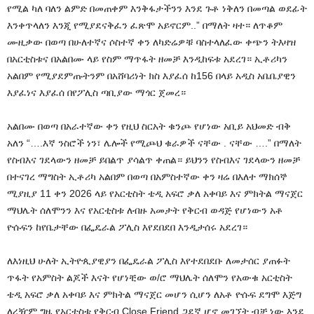
የሚል ካለ ባለን ልምድ በመጠቀም እንቅፋታችንን እንደ ጉቶ ነቅለን በመጣል ወደፊት
እንቀጥላለን እንጂ የሚያደናቅፈን ፈጽሞ አይኖርም..” በማለት ዛተ። ለጥቆም
ሙዚቃው በወጣ በሁለተኛና ሶስተኛ ቀን ለካድሬዎቹ ባስተላለፈው ቀጭን ትእዛዝ
በአርቲስቱና በአልበሙ ላይ የስም ማጥፋት ዘመቻ እንዲከፍቱ አደረገ። ኢቶሪካን
አልበም የሚያደምጡትንም በአሸባሪነት ክስ እያፈሰ ከ156 በላይ አዲስ አቤቤያዊን
እያፈነና እያፈሰ በየፖሊስ ጣቢያው ማጎር ጀመረ።
አልበሙ በወጣ በአራተኛው ቀን የዚህ ስርአት ቁንጮ የሆነው አቢይ አህመድ ብቅ
አለን “….እኛ ንስሮች ነን፣ ሌሎች የሚጮህ ቁራዎች ናቸው . ናቸው ….” በማለት
የስብእና ገደላውን ዘመቻ ይበልጥ ያሳልጥ ቀጠል። ይህንን የስብእና ገደላውን ዘመቻ
በተናገረ ማግስት ኢቶሪካ አልበም በወጣ በአምስተኛው ቀን ዛሬ በእለተ ማክሰኞ
ሚያዚያ 11 ቀን 2026 ላይ የአርቲስት ቴዲ አፍሮ ቃለ አቀባይ እና ምክትል ማናጀር
ማህሌት ሰለሞንን እና የአርቲስቱ ለብዙ አመታት የቅርብ ወዳጅ የሆነውን አቶ
ዮሱፍን ከየቤታቸው በፌዴራል ፖሊስ እየደበደበ እንዲታሰሩ አደረገ።
ለእነዚህ ሁለት ኢትዮጲያዊያን በፌዴራል ፖሊስ እየተደበደቡ ለመታሰር ያጠፉት
ጥፋት የአምስት ልጆች እናት የሆነቺው ወ/ሮ ማህሌት ሰለሞን የአውቁ አርቲስት
ቴዲ አፍሮ ቃለ አቀባይ እና ምክትል ማናጀር መሆን ሲሆን ለአቶ ዮሱፍ ደግሞ እጅግ
ለረዥም ግዜ የአርቲስቱ የቅርብ Close Friend ጋደኛ ሆኖ መገኘት ብቻ ነው እንደ