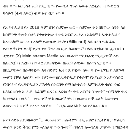
ብቸኛው አርቲስት ኢትዮጲያዊው የሙዚቃ ንጉስ እውቁ አርቲስት ቴውድሮስ
ካሳሁን (ቴዲ አፍሮ) ብቻ እና ብቻ ነው።
የኢትዮጲያዊያኑ 2018 ዓ ም በገባ በ8ኛው ወር – በ8ኛው ቀን በ8ኛው ሰዓት ላይ
ከስምንት ዓመት በኃላ የተለቀቀው የቴዲ አፍሮ ኢቶሪካ አልባም ከኢትቶጲያና
ከአፍሪካም ወጥቶ በአለም የሙዚቃ ቻርት (Billboard) ላይ በዳስ ጣል ልቤ
የአንደኛነትን ደረጃ የያዘ ተደማጭ ሙዚቃ ከመሆኑም በላይ በቲክቶክ፣ ፌስ ቡክ፣
ቲዊተር (X) Main stream Media እና በሁሉም ማህበራዊ ሚዲያዎች ላይ
በፈረንጁ፣ በአረቡ፣ በጥቁር አፍሪካዊው፣በኤርትራዊው፣ በሱማሊያዊው፣
በኬኒያዊው፣ በሱዳናዊው እና በድፍን ኢትዮጲያዊው ከፍተኛ የመነጋገሪያ አጀንዳ
መሆን የቻለ አለበም ነው የሆነው።ዝበኢትዮጲያ የቀድሞ የአሜሪካን አምባሳደር
የነበሩትና የኢትዮጲያን ፖለቲካ በቅርበት የሚከታተሉት አምባሳደት ቲቦር ናዤ
ስለአርቲስቱ ኢቶሪካ አልበም ሲናገሩ አርቲስት ቴዲ አፍሮን “ስሙት” ~በማለት ጥሪ
ካስተላለፉ በኃላ “…ሙዚቀኞች ከጋዜጠኞችና ከባለሙያዎች ይልቅ እውነትን
ለመናገር ከፍተኛ ተፅዕኖ አላቸው…” ሲሉ መልእክት አስተላልፈዋል።
አምባሳደሩ አያይዘውም “…ወደዱትም ጠሉትም፣ ቴዲ አፍሮ በኢትዮጵያ ፖለቲካ
ውስጥ እንደ ችግር የሚመለከታቸውን ጉዳዮች በዘፈን ለመግለጽ ያሳየው ዝግጁነትና