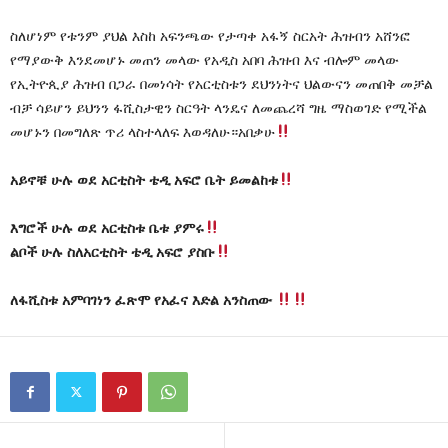
ስለሆነም የቱንም ያህል እስከ አፍንጫው የታጣቀ አፋኝ ስርአት ሕዝብን አሸንፎ
የማያውቅ እንደመሆኑ መጠን መላው የአዲስ አበባ ሕዝብ እና ብሎም መላው
የኢትዮጲያ ሕዝብ በጋራ በመነሳት የአርቲስቱን ደህንነትና ህልውናን መጠበቅ መቻል
ብቻ ሳይሆን ይህንን ፋሺስታዊን ስርዓት ላንዴና ለመጨረሻ ግዜ ማስወገድ የሚችል
መሆኑን በመግለጽ ጥሪ ላስተላለፍ እወዳለሁ።አበቃሁ
አይኖቹ ሁሉ ወደ አርቲስት ቴዲ አፍሮ ቤት ይመልከቱ
እግሮች ሁሉ ወደ አርቲስቱ ቤቱ ያምሩ
ልቦች ሁሉ ስለአርቲስት ቴዲ አፍሮ ያስቡ
ለፋሺስቱ አምባገነን ፈጽሞ የአፈና እድል አንስጠው