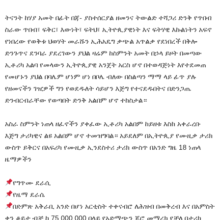
ትናንት ከሃያ አመት በፊት በጃ- ያስተሰርያል ዘመንና ትውልድ ተሻጋሪ ድንቅ የጥበብ
ስራው ጥበብ፣ ፍቅር፣ እውነት፣ ፍትህ፣ ኢትዮጲያዊነት እና ፍትሃዊ እኩልነትን አፍኖ
የነበረው የወቅቱ ህወሃት መራሹን ኢሕአዴግ ቃጭል አጥልቃ የደነበረች በቅሎ
ድንጉጥና ደንባራ ያደረገውን ያህል ዛሬም ከስምንት አመት በኃላ ይዞት በመጣው
ኢቶሪካ አልባ የመላውን ኢትዮጲያዊ አንጀት አርስ ሆኖ በተወዳጅነት እየተደመጠ
የመሆኑን ያህል በባሌም ሆነም ሆነ በቦሌ ብለው በስልጣን ማማ ላይ ፊጥ ያሉ
የዘመናችን ገዢዎች ግን የወደዱለት ሳይሆን እጅግ የተናደዱበትና በድንጋጤ
ድንብርብራቸው የወጣበት ድንቅ አልበም ሆኖ ተከስታል።
አስራ ስምንት ነጠላ ዘፈኖችን ያቀፈው ኢቶሪካ አልበም ከይዘቱ እስከ አቀራረቡ
እጅግ ታሪካዊና ልዩ አልበም ሆኖ ተመዝግባል። አይደለም በኢትዮጲያ የሙዚቃ ታሪክ
ውስጥ ይቅርና በአፍሪካ የሙዚቃ ኢንደስተሪ ታሪክ ውስጥ በአንድ ግዜ 18 ነጠላ
ዜማዎችን
የግጥሙ ደራሲ
የዜማ ደራሴ
በድምጽ አቅራቢ አንድ በሆነ አርቲስት ተቀናብሮ ለሕዝብ በመቅረብ እና በአምስት
ቀን ቆይታ ብቻ ከ 75.000.000 በላይ የአድማጭን ጆሮ መማረክ የቻለ በታሪክ