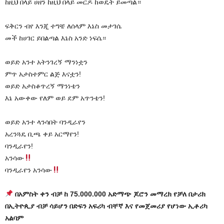
ከዚህ በላይ ሀዘን ከዚህ በላይ መርዶ ከወዴት ይመጣል።
ፍቅርን ብየ እንጂ ተግቼ ለሰላም እኔስ መታገሴ
መች ከሀገር ይበልጣል እኔስ አንድ ነፍሴ።
ወይድ አንተ አትንገረኝ ማንነቷን
ምጥ አታስተምር ልጅ እናቷን!
ወይድ አታስቆጥረኝ ማንነቴን
እኔ አውቀው የለም ወይ ደም አጥንቴን!
ወይድ አንተ ላንሳበት ባንዲራየን
አረንጓዴ ቢጫ ቀይ አርማየን!
ባንዲራየን!
አንሳው
ባንዲራየን አንሳው
በአምስት ቀን ብቻ ከ 75.000.000 አድማጭ ጆሮን መማረክ የቻለ በታሪክ
በኢትዮጲያ ብቻ ሳይሆን በድፍን አፍሪካ ብቸኛ እና የመጀመሪያ የሆነው ኢቶሪካ
አልባም