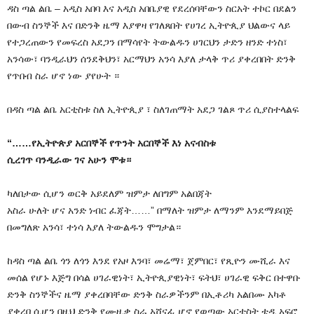
ዳስ ጣል ልቤ – አዲስ አበባ እና አዲስ አበቤያዊ የደረሰባቸውን ስርአት ተኮር በደልን
በውብ ስንኞች እና በድንቅ ዜማ እያዋዛ የገለጸበት የሀገረ ኢትዮጲያ ህልውና ላይ
የተጋረጠውን የመፍረስ አደጋን በማሳየት ትውልዱን ሀገርህን ታድን ዘንድ ተነስ፣
አንሳው፣ ባንዲራህን ሰንደቅህን፣ አርማህን አንሳ እያለ ታላቅ ጥሪ ያቀረበበት ድንቅ
የጥበብ ስራ ሆኖ ነው ያየሁት ።
በዳስ ጣል ልቤ አርቲስቱ ስለ ኢትዮጲያ ፣ ስለገጠማት አደጋ ገልጾ ጥሪ ሲያስተላልፍ
“……የኢትዮጵያ አርበኞች የጥንት አርበኞች እነ አናብስቱ
ሲረገጥ ባንዲራው ገና አሁን ሞቱ።
ካለበታው ሲሆን ወርቅ አይደለም ዝምታ ለበግም አልበጃት
አስራ ሁለት ሆና አንድ ነብር ፈጃት……” በማለት ዝምታ ለማንም እንደማይበጅ
በመግለጽ አንሳ፣ ተነሳ እያለ ትውልዱን ሞግታል።
ከዳስ ጣል ልቤ ጎን ለጎን እንደ የአዞ እንባ፣ መሬማ፣ ጀምበር፣ የጺዮን ሙሺራ እና
መሰል የሆኑ እጅግ በሳል ሀገራዊነት፣ ኢትዮጲያዊነት፣ ፍትህ፣ ሀገራዊ ፍቅር በተዋቡ
ድንቅ ስንኞችና ዜማ ያቀረበባቸው ድንቅ ስራዎችንም በኢቶሪካ አልበሙ አካቶ
ያቀረበ ሲሆን በዚህ ድንቅ የሙዚቃ ስራ አሸናፊ ሆኖ የወጣው አርቲስት ቴዲ አፍሮ