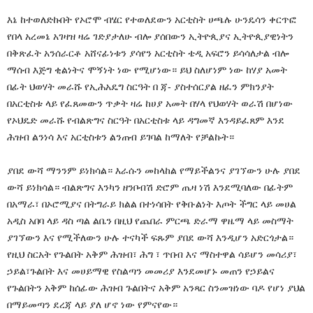
እኔ ከተወለድኩበት የኦሮሞ ብሄር የተወለደውን አርቲስት ሀጫሉ ሁንዴሳን ቀርጥፎ
የበላ አረመኔ አገዛዝ ዛሬ ገድያታለሁ ብሎ ያሰበውን ኢትዮጲያና ኢትዮጲያዊነትን
በቅጽፈት አንሰራርቶ አሸናፊነቱን ያሳየን አርቲስት ቴዲ አፍሮን ይሳሳለታል ብሎ
ማሰብ እጅግ ቂልነትና ሞኝነት ነው የሚሆነው። ይህ ስለሆነም ነው ከሃያ አመት
በፊት ህወሃት መራሹ የኢሕአዴግ ስርዓት በ ጃ- ያስተሰርያል ዘፈን ምክንያት
በአርቲስቱ ላይ የፈጸመውን ጥቃት ዛሬ ከሀያ አመት በሃላ የህወሃት ወራሽ በሆነው
የኦህዴድ መራሹ የብልጽግና ስርዓት በአርቲስቱ ላይ ዳግመኛ እንዳይፈጸም እንደ
ሕዝብ ልንነሳ እና አርቲስቱን ልንጠብ ይገባል ከማለት የቻልኩት።
ያበደ ውሻ ማንንም ይነክሳል። እራሱን መከላከል የማይችልንና ያገኘውን ሁሉ ያበደ
ውሻ ይነክሳል። ብልጽግና እንካን ዘንቦብሽ ድሮም ጤዛ ነሽ እንደሚባለው በፊትም
በአማራ፣ በኦሮሚያና በትግራይ ክልል በተነሳበት የቅቡልነት እጦት ችግር ላይ መሀል
አዲስ አበባ ላይ ዳስ ጣል ልቤን በዚህ የጨበራ ምርጫ ድራማ ዋዜማ ላይ መስማት
ያገኘውን እና የሚችለውን ሁሉ ተናካች ፍጹም ያበደ ውሻ እንዲሆን አድርጎታል።
የዚህ ስርአት የጉልበት አቅም ሕዝብ፣ ሕግ ፣ ጥበብ እና ማስተዋል ሳይሆን መሳሪያ፣
ኃይል፣ጉልበት እና መሀይማዊ የስልጣን መመሪያ እንደመሆኑ መጠን የኃይልና
የጉልበትን አቅም ከሰፊው ሕዝብ ጉልበትና አቅም አንጻር ስንመዝነው ባዶ የሆነ ያህል
በማይመጣን ደረጃ ላይ ያለ ሆኖ ነው የምናየው።