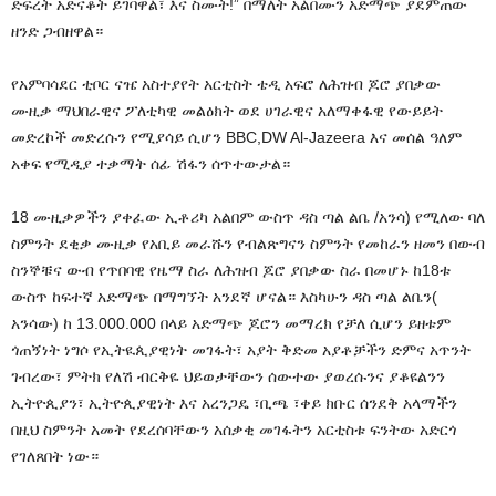
ድፍረት አድናቆት ይገባዋል፣ እና ስሙት!” በማለት አልበሙን አድማጭ ያደምጠው
ዘንድ ጋብዘዋል።
የአምባሳደር ቲቦር ናዤ አስተያየት አርቲስት ቴዲ አፍሮ ለሕዝብ ጆሮ ያበቃው
ሙዚቃ ማህበራዊና ፖለቲካዊ መልዕክት ወደ ሀገራዊና አለማቀፋዊ የውይይት
መድረኮች መድረሱን የሚያሳይ ሲሆን BBC,DW Al-Jazeera እና መሰል ዓለም
አቀፍ የሚዲያ ተቃማት ሰፊ ሽፋን ሰጥተውታል።
18 ሙዚቃዎችን ያቀፈው ኢቶሪካ አልበም ውስጥ ዳስ ጣል ልቤ /አንሳ) የሚለው ባለ
ስምንት ደቂቃ ሙዚቃ የአቢይ መራሹን የብልጽግናን ስምንት የመከራን ዘመን በውብ
ስንኞቹና ውብ የጥበባዊ የዜማ ስራ ለሕዝብ ጆሮ ያበቃው ስራ በመሆኑ ከ18ቱ
ውስጥ ከፍተኛ አድማጭ በማግኘት አንደኛ ሆናል። እስካሁን ዳስ ጣል ልቤን(
አንሳው) ከ 13.000.000 በላይ አድማጭ ጆሮን መማረክ የቻለ ሲሆን ይዘቱም
ጎጠኝነት ነግሶ የኢትዪጲያዊነት መገፋት፣ አያት ቅድመ አያቶቻችን ድምና አጥንት
ገብረው፣ ምትክ የለሽ ብርቅዬ ህይወታቸውን ሰውተው ያወረሱንና ያቆዩልንን
ኢትዮጲያን፣ ኢትዮጲያዊነት እና አረንጋዴ ፣ቢጫ ፣ቀይ ክቡር ሰንደቅ አላማችን
በዚህ ስምንት አመት የደረሰባቸውን አሰቃቂ መገፋትን አርቲስቱ ፍንትው አድርጎ
የገለጸበት ነው።