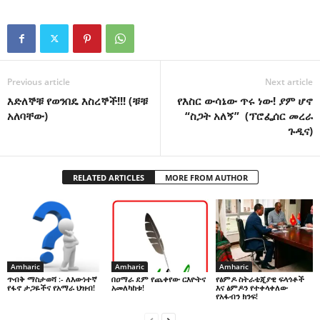
Previous article
Next article
እድለኞቹ የወንበዴ እስረኞች!!! (ቹቹ
የእስር ውሳኔው ጥሩ ነው! ያም ሆኖ
አለባቸው)
“ስጋት አለኝ” (ፕሮፌሰር መረራ
ጉዲና)
RELATED ARTICLES
MORE FROM AUTHOR
Amharic
Amharic
Amharic
በዐማራ ደም የጨቀየው ርእዮትና
የፅምዶ ስትራቴጂያዊ ፍላጎቶች
ጥብቅ ማስታወሻ :- ለእውነተኛ
አመለካከቱ!
እና ፅምዶን የተቀላቀለው
የፋኖ ታጋዬችና የአማራ ህዝብ!
የአፋብን ክንፍ!