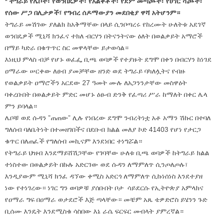
*
ትግራይ የሌቦች፣ የወንበዴዎች፣ የአልቅቶች፣ የደም መጣጮች፣ የሀገር ሻጮች፣
የሰው ሥጋ በሊታዎች፣ የግብረ ሰዶማውያን መደበቂያ ዋሻ አትሆንም።
ትግራይ መሽገው ያለልክ ከአቅማቸው በላይ ሲንቦጣረሩ የከረሙት ሁለትቱ አደገኛ
ወንበዴዎች ሚኒሻ ክንፈና ተክለ ብርሃን በትናንትናው ዕለት በወልቃይት አማሮች
በማይ ካድራ በቁጥጥር ስር መዋላቸው ይታወሳል።
እነዚህ ምላስ ብቻ የሆኑ ወፈፌ ቢጫ ወባዎች የተያዙት ደግሞ በቀን በብርሃን ከነገደ
ዐማራው ሠርቀው ለፀብ ያመቻቸው ዘንድ ወደ ትግራይ ባካለሏትና የብዙ
የወልቃይት ዐማሮችን አርደው 27 ዓመት ሙሉ ለአጋንንታቸው መስዋዕት
ባቀረቡበት በወልቃይት ምድር መሆኑ ዕፁብ ድንቅ የፈጣሪ ሥራ ከማለት በቀር ሌላ
ምን ይባላል።
ሌቦቹ ወደ ሱዳን ”ጠጠው” ሊሉ የነበረው ደግሞ ንብረትነቷ አቶ አማን ሽኩር በተባለ
ግለሰብ ባለቤትነት በተመዘገበችና በደቡብ ክልል መለያ ኮድ 41403 የሆነ የታርጋ
ቁጥር በለጠፈች የግለሰብ መኪናም እንደነበር ተነግሯል።
የትግራይ ህዝብ እንደማይሸሽጋቸው የገባቸው ሁለቱ ቢጫ ወባዎች ከትግራይ ክልል
ተነስተው በወልቃይት በኩሉ አድርገው ወደ ሱዳን ለማምለጥ ሲንጦለጦሉ፣
እንዲያውም ሚኒሻ ክንፈ ዳኘው ቀሚስ አድርጎ ለማምለጥ ሲኩነሰነስ እንደተያዘ
ነው የተነገረው። ነገር ግን ወባዎቹ ያሰቡበት ቦታ ሳይደርሱ የኢትዮጵያ አምላክና
የዐማራ ግፍ በዐማራ ወታደሮች እጅ ጣላቸው። መቼም አጼ ቴዎድሮስ ይሄንን ጉድ
ቢሰሙ እንዴት እንደሚስቁ ሳስበው እኔ ራሴ ፍርፍር መብላት ያምረኛል።