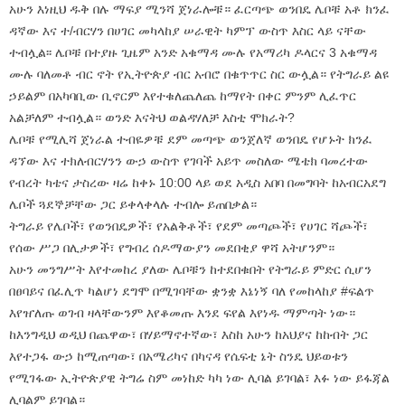
አሁን እነዚህ ዱቅ በሉ ማፍያ ሚንሻ ጀነራሎቹ። ፈርጣጭ ወንበዴ ሌቦቹ አቶ ክንፈ
ዳኛው እና ተ/ብርሃን በሀገር መካላከያ ሠራዊት ካምፕ ውስጥ እስር ላይ ናቸው
ተብሏል፡፡ ሌቦቹ በተያዙ ጊዜም አንድ አቁማዳ ሙሉ የአማሪካ ዶላርና 3 አቁማዳ
ሙሉ ባለመቶ ብር ኖት የኢትዮጵያ ብር አብሮ በቁጥጥር ስር ውሏል። የትግራይ ልዩ
ኃይልም በአካባቢው ቢኖርም እየተቁለጨለጨ ከማየት በቀር ምንም ሊፈጥር
አልቻለም ተብሏል። ወንድ እናትህ ወልዳሃለቻ እስቲ ሞክራት?
ሌቦቹ የሚሊሻ ጀነራል ተብዬዎቹ ደም መጣጭ ወንጀለኛ ወንበዴ የሆኑት ክንፈ
ዳኘው እና ተክለብርሃንን ውኃ ውስጥ የገባች አይጥ መስለው ሜቴክ ባመረተው
የብረት ካቴና ታስረው ዛሬ ከቀኑ 10:00 ላይ ወደ አዲስ አበባ በመግባት ከአብርአደግ
ሌቦች ጓደኞቻቸው ጋር ይቀላቀላሉ ተብሎ ይጠበቃል።
ትግራይ የሌቦች፣ የወንበዴዎች፣ የአልቅቶች፣ የደም መጣጮች፣ የሀገር ሻጮች፣
የሰው ሥጋ በሊታዎች፣ የግብረ ሰዶማውያን መደበቂያ ዋሻ አትሆንም።
አሁን መንግሥት እየተመከረ ያለው ሌቦቹን ከተደበቁበት የትግራይ ምድር ሲሆን
በፀባይና በፈሊጥ ካልሆነ ደግሞ በሚገባቸው ቋንቋ እኔነኝ ባለ የመከላከያ #ፍልጥ
እየዠለጡ ወገብ ዛላቸውንም እየቆመጡ እንደ ፍየል እየነዱ ማምጣት ነው።
ከእንግዲህ ወዲህ በጨዋው፣ በሃይማኖተኛው፣ እስከ አሁን ከአህያና ከከብት ጋር
እየተጋፋ ውኃ ከሚጠጣው፣ በአሜሪካና በካናዳ የሴፍቲ ኔት ስንዴ ህይወቱን
የሚገፋው ኢትዮጵያዊ ትግሬ ስም መነከድ ካካ ነው ሊባል ይገባል፣ እፉ ነው ይፋጃል
ሊባልም ይገባል።