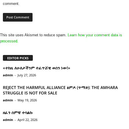
comment.
This site uses Akismet to reduce spam.
Learn how your comment data is
processed.
EDITOR PICKS
«ተከዜ ለሁለታችንም ተፈጥሯዊ ወሰን ነው!»
admin
-
July 27, 2026
REJECT THE HARMFUL ALLIANCE ፅምዶ (ጥማድ): THE AMHARA
STRUGGLE IS NOT FOR SALE
admin
-
May 19, 2026
ዘፈን ሰምቼ ተሳልኩ
admin
-
April 22, 2026