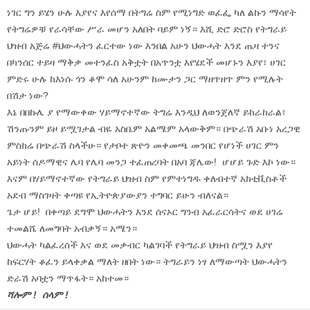
ነገር ግን ይሄን ሁሉ እያየና እየሰማ በትግሬ ስም የሚነግድ ወፈፌ ካለ ልኩን ማሳየት
የትግሬዎቹ የራሳቸው ሥራ መሆን አለበት ባይም ነኝ። እሺ ድሮ ድሮስ የትግራይ
ህዝብ አጅሬ #ህውሓትን ፈርተው ነው እንበል አሁን ህውሓት እንደ ጤዛ ተንና
በካንሰር ተይዛ ማቅቃ መተንፈስ አቅቷት በአጥንቷ እየሄደች መሆኑን እያየ፣ ሀገር
ምድሩ ሁሉ ከእነሱ ጎን ቆሞ ሳለ አሁንም ከሙታን ጋር ማዘጥዘጥ ምን የሚሉት
በሽታ ነው?
እኔ በበኩሌ ያ የማውቀው ሃይማኖተኛው ትግሬ እንዲህ ለወንጀለኛ ይከራከራል፣
ሽንጡንም ይዞ ይሟገታል ብዬ አስቤም አልሜም አላውቅም። በጭራሽ አቡነ አረጋዊ
ምስክሬ በጭራሽ ስላችሁ። የታቦተ ጽዮን መቀመጫ መንበር የሆነች ሀገር ምን
አይነት ሰዶማዊና ሌባ የሌባ መንጋ ተፈጠረባት በአባ ጃሌው! ሆሆይ ጉድ እኮ ነው።
እናም በሃይማኖተኛው የትግራይ ህዝብ ስም የምተነግዱ ቀለብተኛ አክቲቪስቶች
አደብ ማስገዛት ቀጣዩ የኢትዮጵያውያን ተግባር ይሁን ብለናል።
ጌታ ሆይ! በቀጣይ ደግሞ ህውሓትን እንደ ሰናኦር ግንብ አፈራርሳትና ወደ ሀገሬ
ተመልሼ ለመግባት አብቃኝ። አሜን።
ህውሓት ካልፈረሰች እና ወደ መቃብር ካልገባች የትግራይ ህዝብ ስሟን እያየ
ከፍርሃት ቆፈን ይላቀቃል ማለት ዘበት ነው። ትግራይን ነፃ ለማውጣት ህውሓትን
ድራሽ አባቷን ማጥፋት። አከተመ።
ሻሎም ! ሰላም !