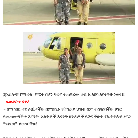
ጄነራሎቹ የሜቴክ ምርት በሆነ ካቴና ተጠፍረው ወደ አ.አበባ እየተጓዙ ነው!!!
ዘመድኩን በቀለ
~
በማኅበር ተደራጅታችሁ በምስኪኑ የትግራይ ህዝብ ስም ተሰባስባችሁ ሀገር
የመጠመጣችሁ እናንት አልቅቶች እናንት ዘንዶዎች የጋጣችሁት የኢትዮጵያ ሥጋ
“ነቀርሳ” ይሁንባችሁ!