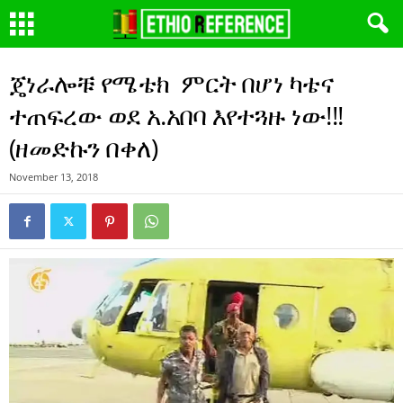
ጄነራሎቹ የሜቴክ ምርት በሆነ ካቴና
ተጠፍረው ወደ አ.አበባ እየተጓዙ ነው!!!
(ዘመድኩን በቀለ)
November 13, 2018