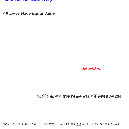
All Lives Have Equal Value
ልዩ መግለጫ
የዜጎችን ሕይዎት በግፍ የቀጠፉ ፅንፈኞች ለፍትህ ይቅረቡ!
ዓለም አቀፍ ትብብር ለኢትዮጵያዊያን መብት ከተቋቋመበት የዛሬ ስድስት ዓመት