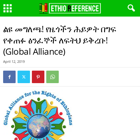
ልዩ መግለጫ! የዜጎችን ሕይዎት በግፍ
የቀጠፉ ፅንፈኞች ለፍትህ ይቅረቡ!
(Global Alliance)
April 12, 2019