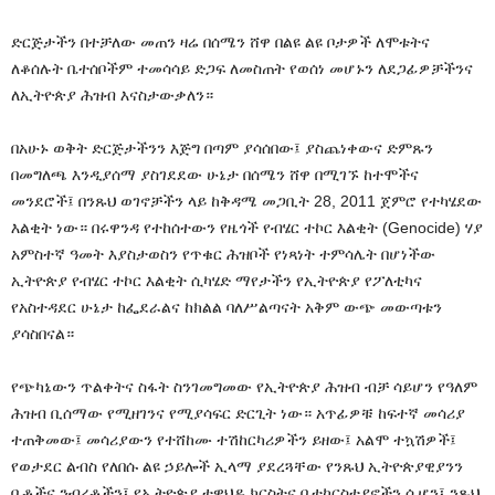
ድርጅታችን በተቻለው መጠን ዛሬ በሰሜን ሸዋ በልዩ ልዩ ቦታዎች ለሞቱትና
ለቆሰሉት ቤተሰቦችም ተመሳሳይ ድጋፍ ለመስጠት የወሰነ መሆኑን ለደጋፊዎቻችንና
ለኢትዮጵያ ሕዝብ እናስታውቃለን።
በአሁኑ ወቅት ድርጅታችንን እጅግ በጣም ያሳሰበው፤ ያስጨነቀውና ድምጹን
በመግለጫ እንዲያሰማ ያስገደደው ሁኔታ በሰሜን ሸዋ በሚገኙ ከተሞችና
መንደሮች፤ በንጹህ ወገኖቻችን ላይ ከቅዳሜ መጋቢት 28, 2011 ጀምሮ የተካሄደው
እልቂት ነው። በሩዋንዳ የተከሰተውን የዜጎች የብሄር ተኮር እልቂት (Genocide) ሃያ
አምስተኛ ዓመት እያስታወስን የጥቁር ሕዝቦች የነጻነት ተምሳሌት በሆነችው
ኢትዮጵያ የብሄር ተኮር እልቂት ሲካሄድ ማየታችን የኢትዮጵያ የፖለቲካና
የአስተዳደር ሁኔታ ከፌደራልና ከክልል ባለሥልጣናት አቅም ውጭ መውጣቱን
ያሳስበናል።
የጭካኔውን ጥልቀትና ስፋት ስንገመግመው የኢትዮጵያ ሕዝብ ብቻ ሳይሆን የዓለም
ሕዝብ ቢሰማው የሚዘገንና የሚያሳፍር ድርጊት ነው። አጥፊዎቹ ከፍተኛ መሳሪያ
ተጠቅመው፤ መሳሪያውን የተሸከሙ ተሽከርካሪዎችን ይዘው፤ አልሞ ተኳሽዎች፤
የወታደር ልብስ የለበሱ ልዩ ኃይሎች ኢላማ ያደረጓቸው የንጹህ ኢትዮጵያዊያንን
ቤቶችና ንብረቶችን፤ የኢትዮጵያ ተዋህዶ ክርስትና ቤተከርስቲያኖችን ሲሆን፤ ንጹህ