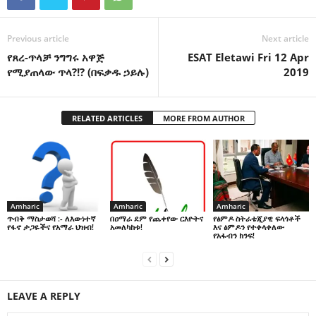
Previous article
Next article
የጸረ-ጥላቻ ንግግሩ አዋጅ
ESAT Eletawi Fri 12 Apr
የሚያጠላው ጥላ?!? (በፍቃዱ ኃይሉ)
2019
RELATED ARTICLES
MORE FROM AUTHOR
Amharic
Amharic
Amharic
በዐማራ ደም የጨቀየው ርእዮትና
የፅምዶ ስትራቴጂያዊ ፍላጎቶች
ጥብቅ ማስታወሻ :- ለእውነተኛ
አመለካከቱ!
እና ፅምዶን የተቀላቀለው
የፋኖ ታጋዬችና የአማራ ህዝብ!
የአፋብን ክንፍ!
LEAVE A REPLY