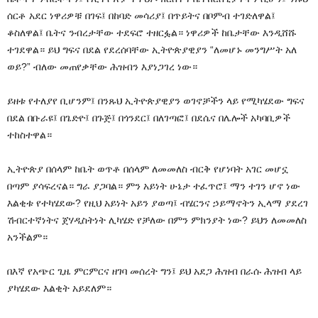
ሰርቶ አደር ነዋሪዎቹ በገፍ፤ በከባድ መሳሪያ፤ በጥይትና በቦምብ ተገድለዋል፤
ቆስለዋል፤ ቤትና ንብረታቸው ተደፍሮ ተዘርፏል። ነዋሪዎች ከቤታቸው እንዲሸሹ
ተገደዋል። ይህ ግፍና በደል የደረሰባቸው ኢትዮጵያዊያን “ለመሆኑ መንግሥት አለ
ወይ?” ብለው መጠየቃቸው ሕዝብን እያነጋገረ ነው።
ይዘቱ የተለያየ ቢሆንም፤ በንጹህ ኢትዮጵያዊያን ወገኖቻችን ላይ የሚካሄደው ግፍና
በደል በቡራዩ፤ በጌድዮ፤ በጉጅ፤ በጎንደር፤ በለገጣፎ፤ በደሴና በሌሎች አካባቢዎች
ተከስተዋል።
ኢትዮጵያ በሰላም ከቤት ወጥቶ በሰላም ለመመለስ ብርቅ የሆነባት አገር መሆኗ
በጣም ያሳፍረናል። ግራ ያጋባል። ምን አይነት ሁኔታ ተፈጥሮ፤ ማን ተገን ሆኖ ነው
እልቂቱ የተካሄደው? የዚህ አይነት አይን ያወጣ፤ ብሄርንና ኃይማኖትን ኢላማ ያደረገ
ሽብርተኛነትና ጀሃዲስትነት ሊካሄድ የቻለው በምን ምክንያት ነው? ይህን ለመመለስ
አንችልም።
በእኛ የአጭር ጊዜ ምርምርና ዘገባ መሰረት ግን፤ ይህ አደጋ ሕዝብ በራሱ ሕዝብ ላይ
ያካሄደው እልቂት አይደለም።