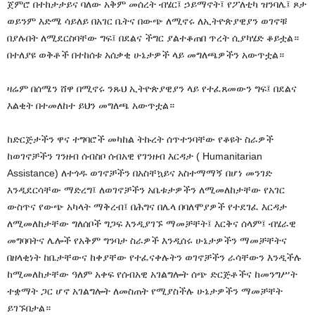
ጀምሮ በተከታታይና ባለው አቅም መሰረት ብሄር፤ ኃይማኖት፤ የፖለቲካ ዝንባሌ፤ ጾታ
ወይንም እድሜ ሳይለይ በአገር ቤትና በውጭ ለሚኖሩ ለኢትዮጵያዊያን ወገኖቹ
በያሉበት ለሚደርስባቸው ግፍ፤ በደልና ችግር ያልተቆጠበ ጥረት ሲያካሄድ ቆይቷል።
በተለያዩ ወቅቶች በተከሰቱ አሰቃቂ ሁኔታዎች ላይ መግለጫዎችን አውጥቷል።
ዛሬም በሰሜን ሸዋ በሚኖሩ ንጹህ ኢትዮጵያዊያን ላይ የተፈጸመውን ግፍ፤ በደልና
እልቂት በተመለከተ ይህን መግለጫ አውጥቷል።
ከድርጅታችን ዋና ተግባሮች መካከል ትኩረት ሰጥተንባቸው የቆዩት ስራዎች
ከወገኖቻችን ገንዘብ ሰብስቦ ሰብአዊ የገንዘብ እርዳታ ( Humanitarian
Assistance) ለተጎዱ ወገኖቻችን በአስቸኳይና አስተማማኝ በሆነ መንገድ
እንዲደርሳቸው ማድረግ፤ ለወገኖቻችን አቤቱታዎችን ለሚመለከታቸው የአገር
ውስጥና የውጭ አካላት ማቅረብ፤ በሕግና በሌላ በባለሞያዎች የተደገፈ እርዳታ
ለሚመለከታቸው ግለሰቦች ግጋፍ እንዲያገኙ ማመቻቸት፤ እርቅና ሰላም፤ ብሄራዊ
መግባባትና ሌሎች የአቅም ግንባታ ስራዎች እንዲሰሩ ሁኔታዎችን ማመቻቸትና
በዘላቂነት ከቤታቸውና ከቀያቸው የተፈናቀሉትን ወገኖቻችን ራሳቸውን እንዲችሉ
ከሚመለከታቸው ዓለም አቀፍ የሰብአዊ አገልግሎት ሰጭ ድርጅቶችና ከመንግሥት
ተቋማት ጋር ሆኖ አገልግሎት ለመስጠት የሚያስችሉ ሁኔታዎችን ማመቻቸት
ይገኙበታል።