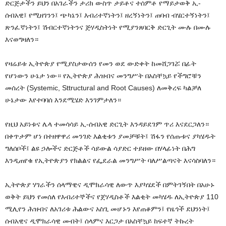
ድርጅታችን ይህን በአገራችን ታሪክ ውስጥ ታይቶና ተሰምቶ የማይታወቅ ኢ-
ሰብአዊ፤ የሚዘገንን፤ ጭካኔን፤ እብሪተኛነትን፤ ዘረኝነትን፤ ጠባብ ብሄርተኝነትን፤
ጽንፈኛነትን፤ ሽብርተኛነትንና ጅሃዲስትነት የሚያንጸባርቅ ድርጊት ሙሉ በሙሉ
እናወግዛለን።
የዛሬይቱ ኢትዮጵያ የሚያስታውሰን የመን ወደ ውድቀት ከመሸጋገሯ በፊት
የሆነውን ሁኔታ ነው። የኢትዮጵያ ሕዝብና መንግሥት በአስቸኳይ የችግሮቹን
መሰረት (Systemic, Sttructural and Root Causes) ለመቅረፍ ካልቻለ
ሁኔታው እየተባባሰ እንደሚሄድ እንገምታለን።
የዚህ አይነቱና ሌላ ተመሳሳይ ኢ-ሰብአዊ ድርጊት እንዳይደገም ጥሪ እናደርጋለን።
በቀጥታም ሆነ በተዘዋዋሪ መንገድ እልቂቱን ያመቻቹት፤ ሽፋን የሰጡቱና ያካሄዱት
ግለሰቦች፤ ልዩ ኃሎችና ድርጅቶች ሳይውል ሳያድር ተይዘው በሃላፊነት በሕግ
እንዲጠየቁ የኢትዮጵያን የክልልና የፌደራል መንግሥት ባለሥልጣናት እናሳስባለን።
ኢትዮጵያ ሃገራችን ሰላማዊና ዲሞክራሳዊ ለውጥ እያካሄደች በምትገኝበት በአሁኑ
ወቅት ይህን የመሰለ የእብሪተኞችና የጀሃዲስቶች እልቂት መካሄዱ ለኢትዮጵያ 110
ሚሊየን ሕዝብና ለአገሪቱ ሕልውና አስጊ መሆኑን እየጠቆምን፤ የዜጎች ደህንነት፤
ሰብአዊና ዲሞክራሳዊ መብት፤ ሰላምና እርጋታ በአስቸኳይ ከፍተኛ ትኩረት