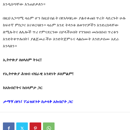
እንዲሰጣቸው እንጠይቃለን።
በዚህ አጋጣሚ ዛሬም ሆን ከዚህ በፊት በየአካባቢው ያልተቆጠበ ጥረት ላደረጉት ሁሉ
ከፍተኛ ምስጋና እናቀርባለን። ዛሬም እንደ ትላንቱ ለወገኖቻችን እንድረስላቸው
ለሚሉትና ለሌሎች ጥሪ የምናደርገው በያላችሁበት የገንዘብ መሰብሰብ ጥረቱን
እንድትቀጥሉበት፤ ያልጀመራችሁ እንድትጀምሩና ላልሰሙት እንድታሰሙ አደራ
እንላለን።
ኢትዮጵያ ለዘላለም ትኑር!
የኢትዮጵያ ሕዝብ ብሄራዊ አንድነት ይለምልም!
ከአክብሮትና ከሰላምታ ጋር
ታማኝ በየነ፤ ፕሬዝደንት ከታላቅ አክብሮት ጋር