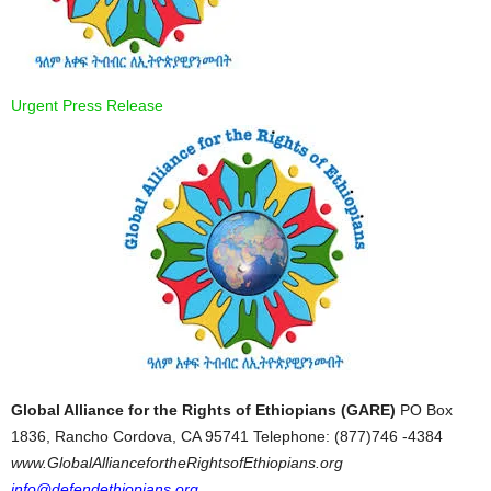
Urgent Press Release
Global Alliance for the Rights of Ethiopians (GARE)
PO Box
1836, Rancho Cordova, CA 95741 Telephone: (877)746 -4384
www.GlobalAlliancefortheRightsofEthiopians.org
info@defendethiopians.org