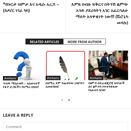
*የቡርቃ ዝምታ እና አዲሱ አረጋ: –
እምዬ በብዙ ፍቅርና በትንሽ ልምጭ
(ከዶ/ር ነገራ ካባ)
አንድ ያደረጓትን አገር አፈርሳለሁ
ማለት አላዋቂነት ነው!!! (ቬሮኒካ
መላኩ)
RELATED ARTICLES
MORE FROM AUTHOR
Amharic
Amharic
Amharic
በዐማራ ደም የጨቀየው ርእዮትና
የፅምዶ ስትራቴጂያዊ ፍላጎቶች
ጥብቅ ማስታወሻ :- ለእውነተኛ
አመለካከቱ!
እና ፅምዶን የተቀላቀለው
የፋኖ ታጋዬችና የአማራ ህዝብ!
የአፋብን ክንፍ!
LEAVE A REPLY