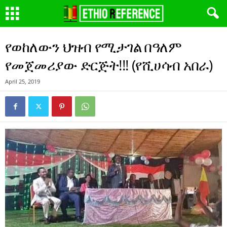
የወከለውን ህዝብ የሚታገል በዓለም
የመጀመሪያው ድርጅት!!! (የሺሀሳብ አበራ)
April 25, 2019