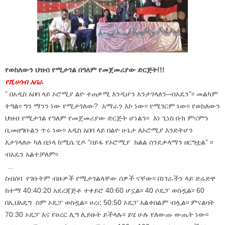
የወከለውን ህዝብ የሚታገል በዓለም የመጀመሪያው ድርጅት!!!
የሺሀሳብ አበራ
” በአዲስ አበባ ላይ ኦሮሚያ ልዮ ተጠቃሚ እንዲሆን እንታገላለን–ብአዴን”፡፡ መልካም
ትግል፡፡ ግን ማንን ነው የሚታገለው? አማራን እኮ ነው፡፡ የሚገርም ነው፡፡ የወከለውን
ህዝብ የሚታገል የዓለም የመጀመሪያው ድርጅት ሆነልን፡፡ እነ ጊነስ ቡክ ምናምን
ቢመዘግቡልን ጥሩ ነው፡፡ አዲስ አበባ ላይ በልዮ ሁኔታ ለኦሮሚያ እንድትሆን
እታገላለሁ ካለ በኃላ ከሚሴ ሂዶ “በይፋ የኦሮሚያ ክልል ሰንደቃላማን ዘርግቷል” ፡፡
ብአዴን አልተቻለም፡፡
…
ስብሰባ የገቡትም ብዙዎች የሚታገልላቸው ሰዎች ናቸው፡፡ በነገራችን ላይ ድሬድዋ
ከተማ 40:40:20 አደረጃጅቶ ተቀይሮ 40:60 ሆኗል፡፡ 40 ሶዴፓ ወስዷል፡፡ 60
በኢህአዴግ ስም ኦዴፓ ወስዷል፡፡ ሀረር 50:50 ኦዴፓ አልቀበልም ብሏል፡፡ ምናልባት
70:30 ኦዴፓ እና የሀረር ሊግ ሊይዙት ይችላሉ፡፡ ይሄ ሁሉ የለውጡ ውጤት ነው፡፡