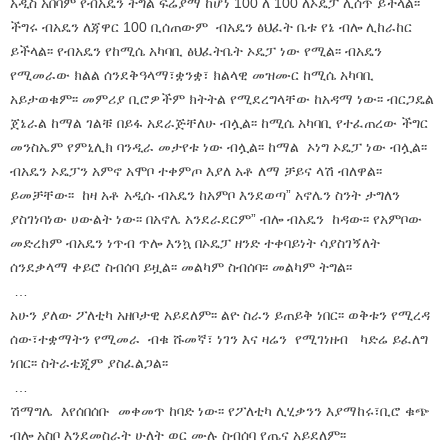
አዲስ አበባም የብአዴን ትግል ፍሬያማ ከሆነ 100 ለ 100 ለኦዴፓ ሊሰጥ ይችላል፡፡
ችግሩ ብአዴን ለጃዋር 100 ቢሰጠውም ብአዴን ፅህፈት ቤቱ የኔ ብሎ ሊከራከር
ይችላል፡፡ የብአዴን የከሚሴ አካባቢ ፅህፈትቤት ኦዴፓ ነው የሚል፡፡ ብአዴን
የሚመራው ክልል ሰንደቅዓላማ፣ቋንቋ፣ ክልላዊ መዝሙር ከሚሴ አካባቢ
አይታወቁም፡፡ መምሪያ ቢሮዎችም ክትትል የሚደረግላቸው ከአዳማ ነው፡፡ ብርጋዴል
ጀኔራል ከማል ገልቹ በይፋ አደራጅቸለሁ ብሏል፡፡ ከሚሴ አካባቢ የተፈጠረው ችግር
መንስኤም የምኒሊክ ባንዲራ መታየቱ ነው ብሏል፡፡ ከማል ኦነግ ኦዴፓ ነው ብሏል፡፡
ብአዴን ኦዴፓን አምኖ አሞቦ ተቀምጦ እያለ አቶ ለማ ቻይና ላሽ ብለዋል፡፡
ይመቻቸው፡፡ ከዛ አቶ አዲሱ ብአዴን ከአምቦ እንደወጣ” አኖሌን ስንት ታግለን
ያስገነባነው ሀውልት ነው፡፡ በአኖሌ አንደራደርም” ብሎ ብአዴን ከዳው፡፡ የአምቦው
መድረክም ብአዴን ነጥብ ጥሎ እንኳ በኦዴፓ ዘንድ ተቀባይነት ሳያስገኝለት
ሰንደቃላማ ቀይሮ ስብሰባ ይዟል፡፡ መልካም ስብሰባ፡፡ መልካም ትግል፡፡
…
አሁን ያለው ፖለቲካ አዘቦታዊ አይደለም፡፡ ልዮ ስራን ይጠይቅ ነበር፡፡ ወቅቱን የሚረዳ
ሰው፣ተቋማትን የሚመራ ብቁ ሹመኛ፣ ነገን እና ዛሬን የሚገነዘብ ካድሬ ይፈለግ
ነበር፡፡ ስትራቴጂም ያስፈልጋል፡፡
…
ሽማግሌ እየሰበሰቡ መቀመጥ ከባድ ነው፡፡ የፖለቲካ ሊሂቃንን እያማከሩ፣ቢሮ ቁጭ
ብሎ አስቦ እንደመስራት ሁለት ወር ሙሉ ስብሰባ የጤና አይደለም፡፡