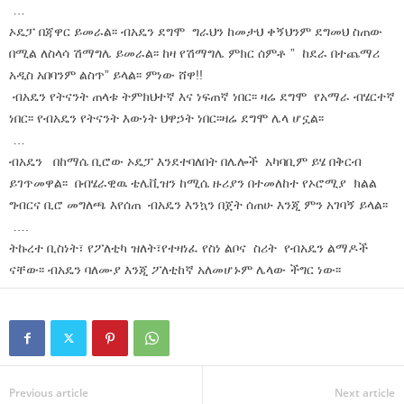
…
ኦዴፓ በጃዋር ይመራል፡፡ ብአዴን ደግሞ ግራህን ከመታህ ቀኝህንም ደግመህ ስጠው
በሚል ለስላሳ ሽማግሌ ይመራል፡፡ ከዛ የሽማግሌ ምክር ሰምቶ ” ከደራ በተጨማሪ
አዲስ አበባንም ልስጥ” ይላል፡፡ ምነው ሸዋ!!
ብአዴን የትናንት ጠላቱ ትምክህተኛ እና ነፍጠኛ ነበር፡፡ ዛሬ ደግሞ የአማራ ብሄርተኛ
ነበር፡፡ የብአዴን የትናንት እውነት ህዋኃት ነበር፡፡ዛሬ ደግሞ ሌላ ሆኗል፡፡
…
ብአዴን በከማሴ ቢሮው ኦዴፓ እንደተባለበት በሌሎች አካባቢም ይሄ በቅርብ
ይገጥመዋል፡፡ በብሄራዊዉ ቴሌቪዝን ከሚሴ ዙሪያን በተመለከተ የኦሮሚያ ክልል
ግብርና ቢሮ መግለጫ እየሰጠ ብአዴን እንኳን በጀት ሰጠሁ እንጂ ምን አገባኝ ይላል፡፡
….
ትኩረተ ቢስነት፣ የፖለቲካ ዝለት፣የተዛነፈ የስነ ልቦና ስሪት የብአዴን ልማዶች
ናቸው፡፡ ብአዴን ባለሙያ እንጂ ፖለቲከኛ አለመሆኑም ሌላው ችግር ነው፡፡
Previous article
Next article