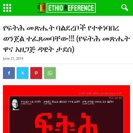
የፍትሕ መጽሔት ባልደረቦች የተቀነባበረ
ወንጀል ተፈጸመባቸው!!! (የፍትሕ መጽሔት
ዋና አዘጋጅ ዳዊት ታደሰ)
June 21, 2019