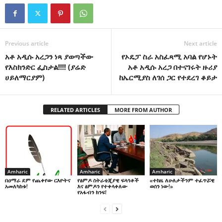
Previous article
Next article
አቶ አዲሱ አረጋን ነጻ ያወጣችው
የኦዴፓ ስራ አስፈጻሚ አባል የሆኑት
የእስክንድር ፌስታል!!!! (ያሬድ
አቶ አዲሱ አረጋ በተናገሩት ዙሪያ
ሀይለማርያም)
ከኤርሚያስ ለገሰ ጋር የተደረገ ቆይታ
RELATED ARTICLES
MORE FROM AUTHOR
Amharic
Amharic
Amharic
በዐማራ ደም የጨቀየው ርእዮትና
የፅምዶ ስትራቴጂያዊ ፍላጎቶች
«ተከዜ ለሁለታችንም ተፈጥሯዊ
አመለካከቱ!
እና ፅምዶን የተቀላቀለው
ወሰን ነው!»
የአፋብን ክንፍ!