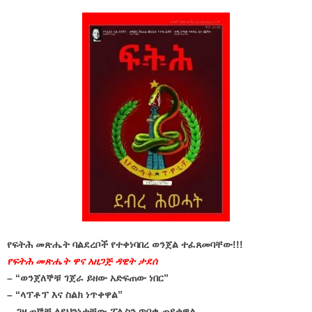
የፍትሕ መጽሔት ባልደረቦች የተቀነባበረ ወንጀል ተፈጸመባቸው!!!
የፍትሕ መጽሔት ዋና አዘጋጅ ዳዊት ታደሰ
– “ወንጀለኞቹ ገጀራ ይዘው አድፍጠው ነበር”
– “ላፕቶፕ እና ስልክ ነጥቀዋል”
– ጋዜጠኞቹ ለደህንነታቸው ፖሊስን ጥበቃ ጠይቀዋል