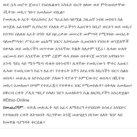
ወደ ኋላ መሮጥ ጀመሩ፤ የአስፋልቱን አካፋይ ብረት ዘለው ወደ ምትጠብቃቸው
‹ቪትዝ› መኪና ገቡና አመለጡ፡፡ ብሏል፡፡
የመጽሔቱ አርት ዳይሬክተር እና ግራፊክስ ባለሟል ጋዜጠኛ ነብዩ መስፍን ስለ
ወንጀሉ አፈፃጸም ሲያስረዳ፣ የእለቱ ሥራችንን አጠናቀን ከቢሮ ወርደን ወደ መኪና
ስንገባ፣ በእለቱ አራት ሰዓት ላይ በፈረቃው መሠረት መምጣት የሚገባው መብራት
ባለመምጣቱ፣ ሥፍራው ጨለማ ነበርና አድፍጠው ሲጠብቁን የነበሩት ወንጀለኞች
በቀላሉ ወደ መኪናችን መጥተው አንደኛው ትልቅ ስለታም ገጀራ፣ ሌላው ሁለት
ጠርሙስ ይዞ፣ አንደኛው ደግሞ ረጅም ዱላ ይዘው በተቀናጀ መንገድ አዋከቡን፡፡
አንዱ ዓይኔ ላይ ሚጥሚጣ ዱቄት በተነብኝ፤ ሌላኛው የመኪናውን ሞተር አጠፋ፤
ሌላው የመኪናውን ኮፈን ከፈተ፣ የተቀሩት እኛን እየፈተሹ ከኪሳችን ብርና ስልክ
ወሰዱ፤ መጽሔቱ እየተሰራበት ያለውን ላፕቶፕ ኮምፒውተር ወሰዱና በቪትዝ
መኪና አመለጡ፡፡ በጣም የተደራጁና የተዋቀሩ ነበር የሚመስሉት፤ በቀላሉ አመለጡ፡፡
በቅርብ ርቀት ፖሊስ ጣቢያ ስላለ፣ ሄደን አመለከትን ሲል ለዘጋቢያችን አስረድቷል፡፡
#Ethio-Online
በመጨረሻም
:- ፍትሕ መጽሔት ላይ አፈና ለማድረግ የተሄደበት እሳፋሪ አካሄድና
የተጓዙበት ርቀት ለትዝብት ዳረጋቸው እንጂ መጽሄቷን በነገው እለት ገበያ ላይ
ከመዋል ሳያግዳት ቀርቷል።