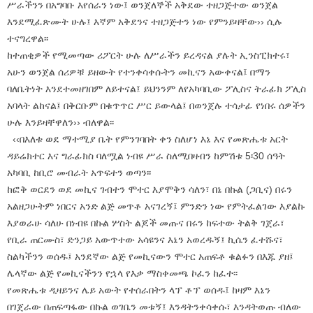
ሥራችንን በአግባቡ እየሰራን ነው፤ ወንጀለኞች አቅደው ተዘጋጅተው ወንጀል
እንደሚፈጽሙት ሁሉ፤ እኛም አቅደንና ተዘጋጅተን ነው የምንይዛቸው›› ሲሉ
ተናግረዋል፡፡
ከተጠቂዎች የሚመጣው ሪፖርት ሁሉ ለሥራችን ይረዳናል ያሉት ኢንስፒክተሩ፣
አሁን ወንጀል ሰሪዎቹ ይዘውት የተንቀሳቀሱትን መኪናን አውቀናል፤ በማን
ባለቤትነት እንደተመዘገበም ለይተናል፤ ይህንንም ለየአካባቢው ፖሊስና ትራፊክ ፖሊስ
አባላት ልከናል፤ በቅርቡም በቁጥጥር ሥር ይውላል፤ በወንጀሉ ተሳታፊ የነበሩ ሰዎችን
ሁሉ እንይዛቸዋለን›› ብለዋል፡፡
‹‹በእለቱ ወደ ማተሚያ ቤት የምንገባበት ቀን ስለሆነ እኔ እና የመጽሔቱ አርት
ዳይሬክተር እና ግራፊክስ ባለሟል ነብዩ ሥራ ስለሚበዛብን ከምሽቱ 5፡30 ሰዓት
አካባቢ ከቢሮ መብራት አጥፍተን ወጣን፡፡
ከፎቅ ወርደን ወደ መኪና ገብተን ሞተር እያሞቅን ሳለን፣ በኔ በኩል (ጋቢና) በሩን
አልዘጋሁትም ነበርና አንድ ልጅ መጥቶ አናገረኝ፤ ምንድን ነው የምትፈልገው እያልኩ
እያወራሁ ሳለሁ በነብዩ በኩል ሦስት ልጆች መጡና በሩን ከፍተው ትልቅ ገጀራ፣
የቢራ ጠርሙስ፣ ድንጋይ አውጥተው አሳዩንና እኔን አወረዱኝ፤ ኪሴን ፈተሹና፣
ስልካችንን ወሰዱ፤ አንደኛው ልጅ የመኪናውን ሞተር አጠፍቶ ቁልፉን በእጁ ያዘ፤
ሌላኛው ልጅ የመኪናችንን የኋላ የእቃ ማስቀመጫ ኮፈን ከፈተ፡፡
የመጽሔቱ ዲዛይንና ሌይ አውት የተሰራበትን ላፕ ቶፕ ወሰዱ፤ ከዛም እኔን
በገጀራው በጠፍጣፋው በኩል ወገቤን መቱኝ፤ እንዳትንቀሳቀሱ፣ እንዳትወጡ ብለው