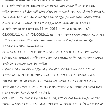
በ‹‹ልህቀት የኅትመት፣ ብሮድካስት እና ኮምዩኒኬሽን ሥራዎች ድርጅት›› ስር
የሚታተመው ‹‹ፍትሕ›› ሳምንታዊ ፖለቲካዊ መጽሔት ዋና አዘጋጅ ዳዊት ታደሰ እና
የመጽሔቱ አርት ዳይሬክተር እና ግራፊክስ ባለሟል ጋዜጠኛ ነብዩ መስፍን ምሽት
ላይ ከቢሮ ሲወጡ አካላዊ ጥቃትና ወንጀል እንደተፈጸመባቸው አሳወቁ፡፡
ልህቀት ኮምኒኬሽን፣ በቀን ሰኔ 11 ቀን 2011 ዓ.ም በደብዳቤ ቁጥር ል/ኮ
02/0081/11 እና ል/ኮ/02/0082/11 ለየካ ክፍለ ከተማ የአድዋ ድልድይ እና አካባቢ
የማኅበረሰብ አቀፍ ፖሊስ ባስገባው ሁለት ደብዳቤዎች ላይ የታቀደ ወንጀል
እንደተፈጸመባቸው አሳውቀዋል፡፡
ረቡዕ ሰኔ 5 ቀን 2011 ዓ.ም ከምሽቱ 5፡30 ሰዓት አካባቢ ከተቋሙ ዋና መሥሪያ
ቤት በር ላይ በተደራጁ ሰዎች የተጠና ወንጀል በባልደረቦቻችን ላይ ተሰንዝሮ አካላዊ
ጉዳት እና የንብረት ዘረፋ ተፈጽሟል፡፡
‹‹ይሁንና የተፈጸመብን ወንጀል ‹ተራ የሌብነት ድርጊት ነው› ብለን ለማመን
ተቸግረናል፤ እንዲሁም በቀጣይ ሥራችንን በተረጋጋ ሁኔታ እንድንሰራ ፖሊስ
ጣቢያው በጉዳዩ ላይ የደረሰበትን ማስረጃ እንዲያሳውቀን እና በሳምንት ለሁለት
ቀናት ረቡዕ እና ሃሙስ በሥራ ምክንያት ስለምናመሽ ፖሊስ ጥበቃ እንዲመድብልን
ስንል በትህትና እንጠይቃለን፤›› ብለዋል፡፡
በየካ ክፍለ ከተማ የአድዋ ድልድይ እና አካባቢ የማኅበረሰብ አቀፍ ፖሊስ መርማሪ
የሆኑት ኢንስፔክተር ዘሪሁን ተፈራ በጣቢያው ለተገኘው ዘጋቢያችን ‹‹እኛ ፖሊሳዊ