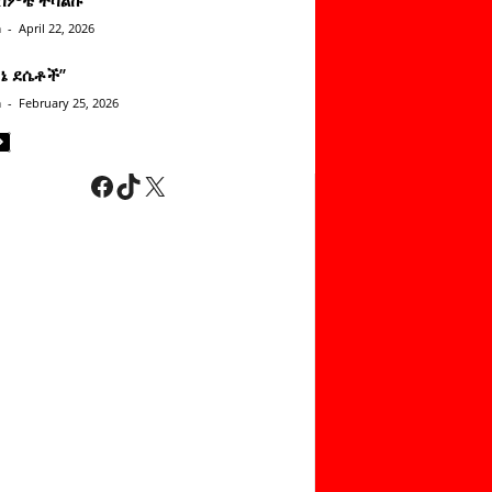
n
-
April 22, 2026
ነኔ ደሴቶች’’
n
-
February 25, 2026
Facebook
TikTok
X