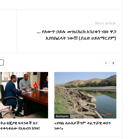
Next article
… የለውጥ ኃይሉ መዝረክረክ አገሪቱን ብዙ ዋጋ
እያስከፈላት ነው!!! (ያሬድ ሀይለማርያም)
c
Amharic
ስትራቴጂያዊ ፍላጎቶች እና
«ተከዜ ለሁለታችንም ተፈጥሯዊ ወሰን
ተቀላቀለው የአፋብን ክንፍ!
ነው!»