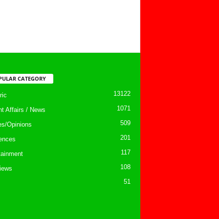
PULAR CATEGORY
13122
ic
1071
nt Affairs / News
509
les/Opinions
201
ences
117
tainment
108
views
51