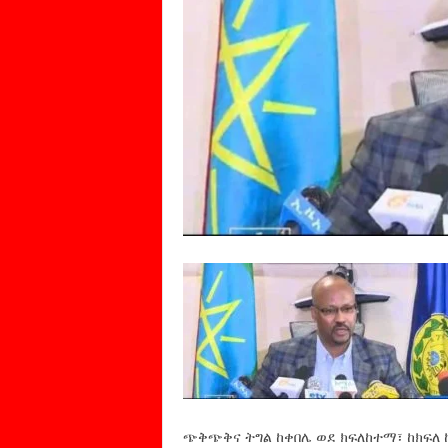
ጭቅጭቅና ትግል ከቀበሌ ወደ ክፍለከተማ፣ ከክፍለ 