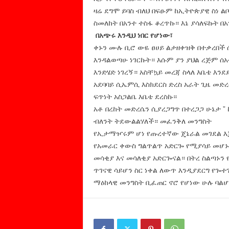
ዛሬ ደግሞ ይባስ ብለህ በፍፁም ከኢትዮጵያዊ ስነ ል
ስመለከት በአንተ ተስፋ ቆረጥኩ። እኔ ያሳለፍኩት በአ
በአጭሩ እንዲህ ነበር የሆነው፣
ቀኑን ሙሉ ቢሮ ውዬ ፀሀይ ልታዘቀዝቅ በተቃረበች ሰ
እንዳልወጣሁ ነገርኩት። እሱም ያን ያህል ረጅም ሰ
እንድሄድ ነገረኝ። አስቸኳይ መረጃ ስላለ እቤቴ እን
አደባባይ ሲኤምሲ እስክደርስ ድረስ አራት ጊዜ መድ
ፍጥነት አስጋልቤ እቤቴ ደረስኩ።
አቶ በረከት መድረሴን ሲያረጋግጥ በተረጋጋ ሁኔታ 
ብለንት ትደውልልሃለች። መፈንቅለ መንግስት
የኢታማዦሩም ሆነ የጡረተኛው ጄኔራል መገደል እጅ
የአመራር ቀውስ ግልጥልጥ አድርጐ የሚያሳይ መሆኑ 
መሳቂያ እና መሳለቂያ አድርጐናል። በትረ ስልጣኑን 
ጥገናዊ ሳይሆን ስር ነቀል ለውጥ እንዲያደርግ የጐተ
ማዕከላዊ መንግስት ቢፈጠር ኖሮ የሆነው ሁሉ ባልሆነ