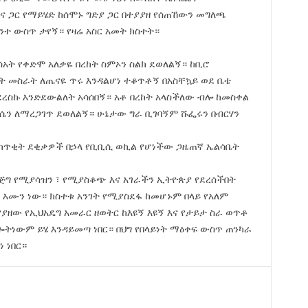
ቦና ጋር የማይሄድ ከሰሞኑ ግድያ ጋር በተያያዘ የሰጠኸውን መግለጫ
ንተ ውስጥ ታየኝ። የዛሬ አስር አመት ክስተት።
አት የቀድሞ አለቃዬ በረከት ስምኦን ስልክ ደወለልኝ። ከቢሮ
አት መስራት ለጤናዬ ጥሩ እንዳልሆነ ተቆጥቶኝ በአስቸኳይ ወደ ቤቴ
ደደረስኩ እንድደውልለት አሳሰበኝ። አቶ በረከት አላስችለው ብሎ ከመስቀል
ረሴን ለማረጋገጥ ደወለልኝ። ሁኔታው ግራ ቢገባኝም ሹፌሩን በብርሃን
” ከጥቂት ደቂቃዎች በኃላ የቢቢሲ ወኪል የሆነችው ጋዜጠኛ ኤልሳቤት
ግ የሚያሳዝን ፣ የሚያስቆጭ እና አገራችን ኢትዮጵያ የደረሰችበት
እሙን ነው። ክስተቱ አንገት የሚያስደፋ ከመሆኑም በላይ የአለም
የያዘው የኢህአዴግ አመራር ዘወትር ከእዩኝ እዩኝ እና የታይታ ስራ ወጥቶ
ጐትነውም ይሄ እንዳይመጣ ነበር። በህግ የበላይነት ማዕቀፍ ውስጥ ጠንካራ
 ነበር።