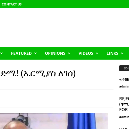
CONTACT US
FEATURED
OPINIONS
VIDEOS
LINKS
EDI
ንድሜ! (ኤርሚያስ ለገሰ)
«ተከ
admi
REJE
(ጥማድ
FOR 
admi
ዘፈን