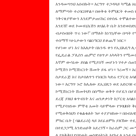
እንዳመጣንህ አሰብኩት። እርግጥ ተጋዳላይ ካሚል አ
ለማምጣት ተረባርበዋል። በወቅቱ ትምህርት ቀመስ የ
ንቅናቄያቸውን እንደምታጠናክር በተስፋ ተሞልተው 
እንደሽ! ወደ ኮሙዩኒኬሽን ጽህፈት ቤት እንድወስድ
ብታስብበት ጥሩ ነው!” በማለት ከነገኳቸው በጣት 
ተሰማኝ።ሁኔታውን ባልነግርህ ይቆጨኝ ነበር።
የሆነው ሆነ እና ከእለታት በአንዱ ቀን የኢህአዴግ
የፌዴራል ፓሊስን ጨምሮ የፀጥታ አካላትን የሚመሩ
እኛም ውሳኔው ይበል የሚያሰኝ መሆኑን ሃተታ ሰጠን
ኮሚሽን ኮሚሽነርነት ሹመት ይፋ ሆነ። ገረመኝ። እር
ስታደራጅ እና ስታሰለጥን የነበርክ ካድሬ የፓርቲ አ
ነው። እርግጥ ኑሮ ከሌለው ደኢህዴን ወደ አድርባዩ 
ኮሚሽነርነት ሹመትህን በሰማሁ ወቅት የሆዴን በሆዴ
ደረጃ ያለህ ቁጥብነት እና ጠንቃቃነት ከፓርቲ አባ
የሚያሳዝነው ምኞቴ አመት ሳይሞላው የገባህበት ቅር
የሚወቅስህን የቁልቁለት ጉዞ ተያያዝከው። በሰብአዊ
ምክር ቤት ( ባልደራስ) ላይ እየፈፀምክ ያለኸው ተ
በተደጋጋሚ እንድጠይቅ አደረገኝ። ከራሴም ጋር ሙግ
ሊያላቅቅህ የህይወት መስዋዕትነት እየከፈለ አንተ 