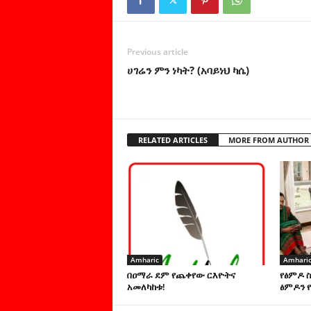
Previous article
ሀገሬን ምን ነካት? (አባይነህ ካሴ)
RELATED ARTICLES
MORE FROM AUTHOR
Amharic
Amhari
በዐማራ ደም የጨቀየው ርእዮትና
የፅምዶ 
አመለካከቱ!
ፅምዶን የ