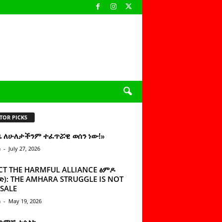
TOR PICKS
ዜ ለሁለታችንም ተፈጥሯዊ ወሰን ነው!»
n
-
July 27, 2026
CT THE HARMFUL ALLIANCE ፅምዶ
): THE AMHARA STRUGGLE IS NOT
SALE
n
-
May 19, 2026
 ሰምቼ ተሳልኩ