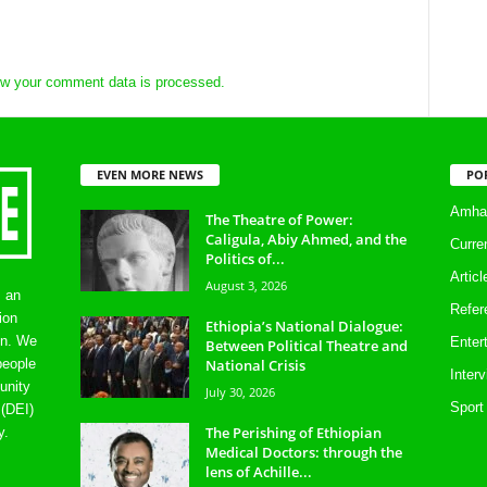
w your comment data is processed.
EVEN MORE NEWS
PO
Amhar
The Theatre of Power:
Caligula, Abiy Ahmed, and the
Curre
Politics of...
Artic
August 3, 2026
s an
Refer
ion
Ethiopia’s National Dialogue:
on. We
Enter
Between Political Theatre and
National Crisis
people
Inter
unity
July 30, 2026
Sport
 (DEI)
The Perishing of Ethiopian
y.
Medical Doctors: through the
lens of Achille...