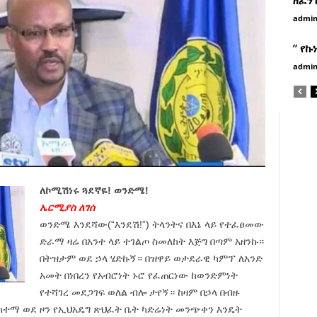
admi
” የኩ
admi
ለኮሚሽነሩ ጓደኛዬ! ወንድሜ!
ኤርሚያስ ለገሰ
ወንድሜ እንደሻው(“እንደሽ!”) ትላንትና በእኔ ላይ የተፈፀመው
ድራማ ዛሬ በአንተ ላይ ተገልጦ ስመለከት እጅግ በጣም አዘንኩ።
በትዝታም ወደ ኃላ ሄድኩኝ። በዝዋይ ወታደራዊ ካምፕ ለአንድ
አመት በነበረን የአብሮነት ኑሮ የፈጠርነው ከወንድምነት
የተሻገረ መደጋገፍ ወለል ብሎ ታየኝ። ከዛም በኃላ በብዙ
ከተማ ወደ ዞን የኢህአዴግ ጽህፈት ቤት ካድሬነት መንጭቀን እንዴት