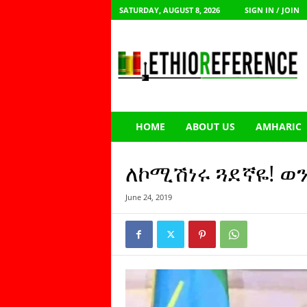
SATURDAY, AUGUST 8, 2026
SIGN IN / JOIN
E
t
h
i
o
R
e
HOME
ABOUT US
AMHARIC
f
e
r
ለኮሚሽነሩ ጓደኛዬ! ወ
e
n
June 24, 2019
c
e