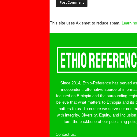
This site uses Akismet to reduce spam.
Learn ho
Since 2014, Ethio-Reference has served a
independent, alternative source of informat
focused on Ethiopia and the surrounding regi
believe that what matters to Ethiopia and its 
matters to us. To ensure we serve our comm
with integrity, Diversity, Equity, and Inclusion
form the backbone of our publishing polic
Contact us:
ethreference@gmail.com