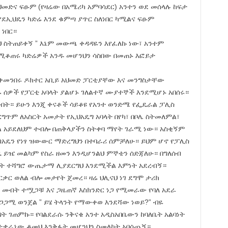
ህመድና ፍፁም (የዛሬው በአሜሪካ አምባሳደር) አንተን ወደ መሰላሉ ከፍታ
ደኢህዴን ካድሬ እንደ ቁምጣ ያጥር ስለነበር ካሚልና ፍፁም
ነበር።
ህ ስትጠይቀኝ ” እኔም መውጫ ቀዳዳዬን እየፈለኩ ነው፣ አንተም
የሚቆጠሩ ካድሬዎች አንዱ መሆንህን ሳስበው በመጠኑ እፎይታ
 ሊቀመንበሩ ዶክተር አቢይ አህመድ ፓርቲያቸው እና መንግስታቸው
 ሰዎች የፓርቲ አባላት ያልሆኑ ገለልተኛ ሙያተኞች እንደሚሆኑ አበሰሩ።
በት። ይሁን እንጂ ቀናቶች ሳይቆዩ የአንተ ወንድሜ የፌዴራል ፓሊስ
ግጥም ለአስርት አመታት የኢህአዴግ አባላት በየካ፣ በቦሌ ስትመለምል፣
ባል አይደለህም ተብሎ በጠቅላያችን ስትቀባ ማየት ገራሚ ነው። አስቂኝም
ብአዴን የነፃ ዝውውር ማድረግህን በተባራሪ ሰምቻለሁ። ይህም ሆኖ የፓሊስ
 ይዤ መልካም የስራ ዘመን እንዲሆንልህ ምኞቴን ሰድጃለሁ። በግለሰብ
ልነት ተሻግሮ ውጤታማ ሊያደርግህ እንደሚችል እምነት አደረብኝ።
ቃር ወለል ብሎ መታየት ጀመረ። ዛሬ ህሊናህ ነገ ደግሞ ታሪክ
 መብት ተሟጋቹ እና ጋዜጠኛ እስክንድር ነጋ የሚመራው የባለ አደራ
ደጋጋሚ ወንጀል ” ይሄ ትላንት የማውቀወ እንደሻው ነወይ?” ብዬ
ት ገጠምኩ። የባልደራሱ ንቅናቄ አንተ አዲስአበቤውን ከባለቤት አልባነት
በተቃራኒው ቆመህ እንቅፋት መሆንህን ስመለከት አበሳጨኝ።