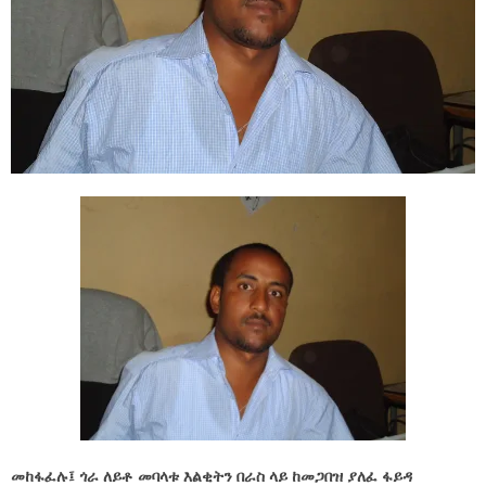
መከፋፈሉ፤ ጎራ ለይቶ መባላቱ እልቂትን በራስ ላይ ከመጋበዝ ያለፈ ፋይዳ