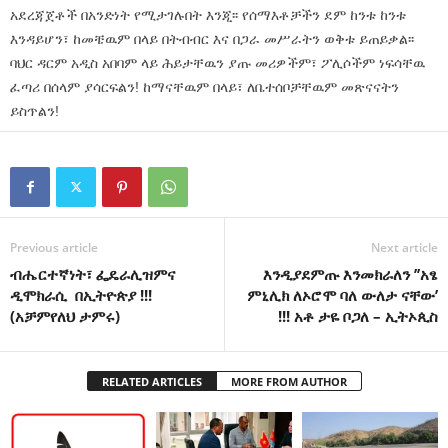
አደረጃጀቶች በአንድነት የሚታገሉበት እንጂ፡፡ የሰማእቶቻችን ደም ከንቱ ከንቱ
እንዳይሆን፣ ከመቼዉም በላይ በትብብር እና በጋራ መሥራትን ወቅቱ ይጠይቃል፡፡
ባህር ዳርም አዲስ አበባም ላይ ሕይታቸዉን ያጡ መሪዎችም፣ ፖሊሶችም ነፍሳቸዉ
ፈጣሪ በሰላም ያሳርፍልን! ከማናቸዉም በላይ፣ ለቤተሰቦቻቸዉም መጽናናትን
ይስጥልን!
Previous article
Next article
ብሔርተኛነት፣ ፌዴራሊዝምና
እንዲያደምጡ እንመክራለን ’’አፄ
ዲሞክራሲ በኢትዮጵያ !!!
ምኒሊክ ለኦሮሞ ባለ ውለታ ናቸው’
(አቻምየለህ ታምሩ)
!!! አቶ ታዬ ቦጋለ – ኢትኦጲስ
RELATED ARTICLES
MORE FROM AUTHOR