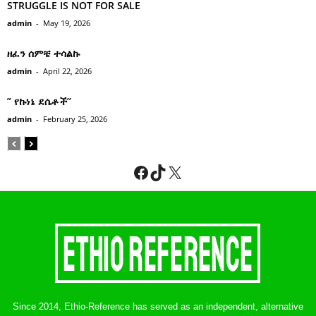
STRUGGLE IS NOT FOR SALE
admin
-
May 19, 2026
ዘፈን ሰምቼ ተሳልኩ
admin
-
April 22, 2026
” የኩነኔ ደሴቶች’’
admin
-
February 25, 2026
Facebook
TikTok
X
Since 2014, Ethio-Reference has served as an independent, alternative