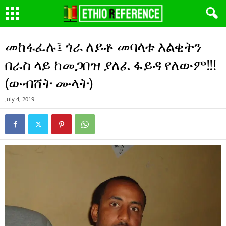
መከፋፈሉ፤ ጎራ ለይቶ መባላቱ እልቂትን
በራስ ላይ ከመጋበዝ ያለፈ ፋይዳ የለውም!!!
(ውብሸት ሙላት)
July 4, 2019