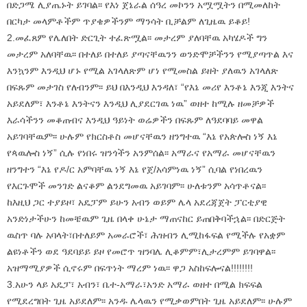
በድጋሜ ሊያጤኑት ይገባል፡፡ የእነ ጀኔራል ሰዓረ መኮንን አሟሟትን በሚመለከት
በርካታ መላምቶችም ጥያቄዎችንም ማንሳት ቢቻልም ለጊዜዉ ይቆይ!
2.መፈጸም የሌለበት ድርጊት ተፈጽሟል፡፡ መታረም ያለባቸዉ አካሄዶች ግን
መታረም አለባቸዉ፡፡ በተለይ በተለይ ያጣናቸዉንን ወንድሞቻችንን የሚያጣጥል እና
እንኳንም እንዲህ ሆኑ የሚል አገላለጽም ሆነ የሚመስል ይዘት ያለዉን አገላለጽ
በፍጹም መታገስ የለብንም፡፡ ይህ በእንዲህ እንዳለ፣ “የእኔ መሪየ እንቶኔ እንጂ እንትና
አይደለም፣ እንቶኔ እንትናን እንዲህ ሊያደርገዉ ነዉ” ወዘተ ከሚሉ ዘመቻዎች
እራሳችንን መቆጠብና እንዲህ ዓይነት ወሬዎችን በፍጹም ለዓደባባይ መዋል
አይገባቸዉም፡፡ ሁሉም የክርስቶስ መሆናቸዉን ዘንግተዉ “እኔ የአጵሎስ ነኝ እኔ
የጳዉሎስ ነኝ” ሲሉ የነበሩ ዝንጎችን አንምሰል፡፡ አማራና የአማራ መሆናቸዉን
ዘንግተን “እኔ የዶ/ር አምባቸዉ ነኝ እኔ የጀ/አሳምነዉ ነኝ” ሲባል የነበረዉን
የእርጉሞች መንገድ ልናቆም ልንደግመዉ አይገባም፡፡ ሁለቱንም አሳጥቶናል፡፡
ከእዚህ ጋር ተያይዞ፣ አዴፓም ይሁን አብን ወይም ሌላ አደረጃጀት ፓርቲያዊ
አንድነታችሁን ከመቼዉም ጊዜ በላቀ ሁኔታ ማጠናከር ይጠበቅባችኋል፡፡ በድርጅት
ዉስጥ ባሉ አባላት፣በተለይም አመራሮች፣ ሕዝብን ሊሚከፋፍል የሚችሉ የአቋም
ልዩነቶችን ወደ ዓደባይይ ይዞ የመሮጥ ዝንባሌ ሊቆምም፣ሊታረምም ይገባዋል፡፡
አዝማሚያዎች ሲኖሩም በፍጥነት ማረም ነዉ፡፡ ዋጋ አስከፍሎናል!!!!!!!!
3.አሁን ላይ አዴፓ፣ አብን፣ ቤተ-አማራ፣አንድ አማራ ወዘተ በሚል ክፍፍል
የሚደረግበት ጊዜ አይደለም፡፡ አንዱ ሌላዉን የሚቃወምበት ጊዜ አይደለም፡፡ ሁሉም