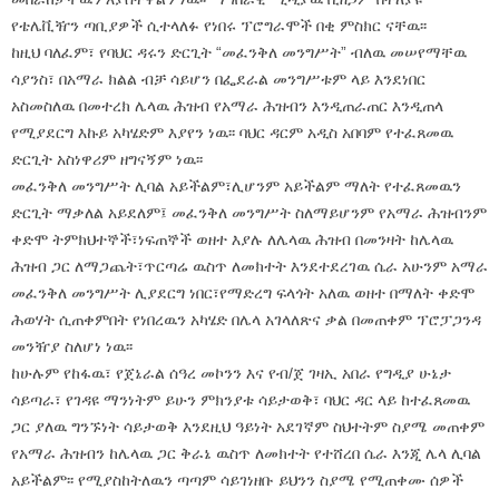
የቴሌቪዥን ጣቢያዎች ሲተላለፉ የነበሩ ፕሮግራሞች በቂ ምስክር ናቸዉ፡፡
ከዚህ ባለፈም፣ የባህር ዳሩን ድርጊት “መፈንቅለ መንግሥት” ብለዉ መሠየማቸዉ
ሳያንስ፣ በአማራ ክልል ብቻ ሳይሆን በፌደራል መንግሥቱም ላይ እንደነበር
አስመስለዉ በመተረክ ሌላዉ ሕዝብ የአማራ ሕዝብን እንዲጠራጠር እንዲጠላ
የሚያደርግ እኩይ አካሄድም እያየን ነዉ፡፡ ባህር ዳርም አዲስ አበባም የተፈጸመዉ
ድርጊት አስነዋሪም ዘግናኝም ነዉ፡፡
መፈንቅለ መንግሥት ሊባል አይችልም፣ሊሆንም አይችልም ማለት የተፈጸመዉን
ድርጊት ማቃለል አይደለም፤ መፈንቅለ መንግሥት ስለማይሆንም የአማራ ሕዝብንም
ቀድሞ ትምክህተኞች፣ነፍጠኞች ወዘተ እያሉ ለሌላዉ ሕዝብ በመንዛት ከሌላዉ
ሕዝብ ጋር ለማጋጨት፣ጥርጣሬ ዉስጥ ለመክተት እንደተደረገዉ ሴራ አሁንም አማራ
መፈንቅለ መንግሥት ሊያደርግ ነበር፣የማድረግ ፍላጎት አለዉ ወዘተ በማለት ቀድሞ
ሕወሃት ሲጠቀምበት የነበረዉን አካሄድ በሌላ አገላለጽና ቃል በመጠቀም ፕሮፓጋንዳ
መንዥያ ስለሆነ ነዉ፡፡
ከሁሉም የከፋዉ፣ የጀኔራል ሰዓረ መኮንን እና የብ/ጀ ገዛኢ አበራ የግዲያ ሁኔታ
ሳይጣራ፣ የገዳዩ ማንነትም ይሁን ምክንያቱ ሳይታወቅ፣ ባህር ዳር ላይ ከተፈጸመዉ
ጋር ያለዉ ግንኙነት ሳይታወቅ እንደዚህ ዓይነት አደገኛም ስህተትም ስያሜ መጠቀም
የአማራ ሕዝብን ከሌላዉ ጋር ቅራኔ ዉስጥ ለመክተት የተሸረበ ሴራ እንጂ ሌላ ሊባል
አይችልም፡፡ የሚያስከትለዉን ጣጣም ሳይገነዘቡ ይህንን ስያሜ የሚጠቀሙ ሰዎች