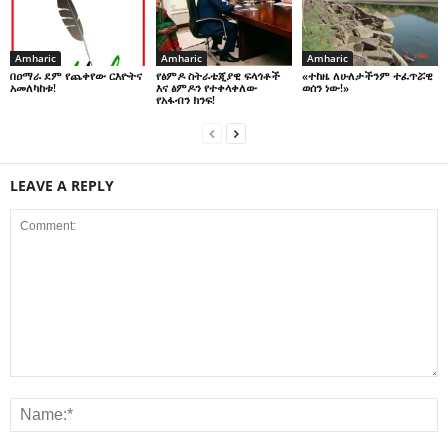
Amharic
Amharic
Amharic
በዐማራ ደም የጨቀየው ርእዮትና
የፅምዶ ስትራቴጂያዊ ፍላጎቶች
«ተከዜ ለሁለታችንም ተፈጥሯዊ
አመለካከቱ!
እና ፅምዶን የተቀላቀለው
ወሰን ነው!»
የአፋብን ክንፍ!
LEAVE A REPLY