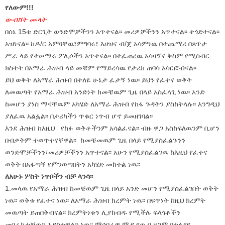
የለውም!!!
ውብሸት ሙላት
በሰኔ 15ቱ ድርጊት ወንድሞቻችንን አጥተናል፡፡ መሪዎቻችንን አጥተናል፡፡ ተጎድተናል፡፡
አዝነናል፡፡ ከዶ/ር አምባቸዉ፣ምግባሩ፣ እዘዝና ብ/ጀ አሳምነዉ በተጨማሪ በጸጥታ
ሥራ ላይ የተሠማሩ ፖሊሶችን አጥተናል፡፡ በተፈጠረዉ አሳዛኝና ቅስም የሚሰብር
ክስተት በአማራ ሕዝብ ላይ መቼም የማይረሳዉ የታሪክ ጠባሳ አሳርፎብናል፡፡
ይህ ወቅት ለአማራ ሕዝብ በተለዬ ሁኔታ ፈታኝ ነዉ፡፡ ይህን የፈተና ወቅት
ለመዉጣት የአማራ ሕዝብ አንድነት ከመቼዉም ጊዜ በላይ አስፈላጊ ነዉ፡፡ አንድ
ከመሆን ያነሰ ማናቸዉም አካሄድ ለአማራ ሕዝብ የከፋ ጉዳትን ያስከትላሉ፡፡ እንግዲህ
ያለፈዉ አልፏል፡፡ በታሪካችን ጥቁር ነጥብ ሆኖ ይመዘገባል፡፡
እንደ ሕዝብ ከእዚህ የከፉ ወቅቶችንም አሳልፈናል፡፡ ብዙ ዋጋ አስከፍለዉንም ቢሆን
በብቃትም ተወጥተናቸዋል፡፡ ከመቼመዉም ጊዜ በላይ የሚያስፈልጉንን
ወንድሞቻችንን፣መሪዎቻችንን አጥተናል፡፡ አሁን የሚያስፈልገዉ ከእዚህ የፈተና
ወቅት በአፋጣኝ የምንወጣበትን አካሄድ መከተል ነዉ፡፡
ለአሁኑ ሦስት ነጥቦችን ብቻ ላንሳ፡፡
1.መላዉ የአማራ ሕዝብ ከመቼዉም ጊዜ በላይ አንድ መሆን የሚያስፈልገበት ወቅት
ነዉ፡፡ ወቅቱ የፈተና ነዉ፡፡ ለአማራ ሕዝብ ክረምት ነዉ፡፡ በፍጥነት ከዚህ ክረምት
መዉጣት ይጠበቅብናል፡፡ ክረምትነቱን ሊያከብዱ የሚችሉ ፍላጎቶችን
መበራከታቸዉን እያስተዋልን ነዉ፡፡ ማኅበራዊ ሚዲያዉ ቢዘጋም በተለያዩ