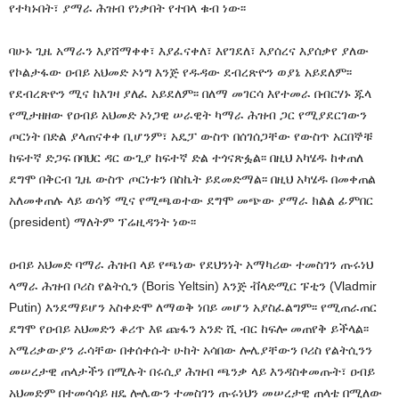
የተካኑበት፣ ያማራ ሕዝብ የነቃበት የተበላ ቁብ ነው፡፡
ባሁኑ ጊዜ አማራን እያሸማቀቀ፣ እያፈናቀለ፣ እየገደለ፣ እያሰረና እያሰቃየ ያለው
የኮልታፋው ዐብይ አህመድ ኦነግ እንጅ የዱዳው ደብረጽዮን ወያኔ አይደለም፡፡
የደብረጽዮን ሚና ከእገዛ ያለፈ አይደለም፡፡ በለማ መገርሳ እየተመራ በብርሃኑ ጁላ
የሚታዘዘው የዐብይ አህመድ ኦነጋዊ ሠራዊት ካማራ ሕዝብ ጋር የሚያደርገውን
ጦርነት በድል ያላጠናቀቀ ቢሆንም፣ አዴፓ ውስጥ በሰገሰጋቸው የውስጥ አርበኞቹ
ከፍተኛ ድጋፍ በባህር ዳር ውጊያ ከፍተኛ ድል ተጎናጽፏል፡፡ በዚህ አካሄዱ ከቀጠለ
ደግሞ በቅርብ ጊዜ ውስጥ ጦርነቱን በስኬት ይደመድማል፡፡ በዚህ አካሄዱ በመቀጠል
አለመቀጠሉ ላይ ወሳኝ ሚና የሚጫወተው ደግሞ መጭው ያማራ ክልል ፊምበር
(president) ማለትም ፕሬዚዳንት ነው፡፡
ዐብይ አህመድ ባማራ ሕዝብ ላይ የጫነው የደህንነት አማካሪው ተመስገን ጡሩነህ
ላማራ ሕዝብ ቦሪስ የልትሲን (Boris Yeltsin) እንጅ ቭላድሚር ፑቲን (Vladmir
Putin) እንደማይሆን አስቀድሞ ለማወቅ ነበይ መሆን አያስፈልግም፡፡ የሚጠራጠር
ደግሞ የዐብይ አህመድን ቆሪጥ እዩ ጩፋን አንድ ሺ ብር ከፍሎ መጠየቅ ይችላል፡፡
አሜሪቃውያን ራሳቸው በቀሰቀሱት ሁከት አሳበው ሎሌያቸውን ቦሪስ የልትሲንን
መሠረታዊ ጠላታችን በሚሉት በሩሲያ ሕዝብ ጫንቃ ላይ እንዳስቀመጡት፣ ዐብይ
አህመድም በተመሳሳይ ዘዴ ሎሌውን ተመስገን ጡሩነህን መሠረታዊ ጠላቴ በሚለው