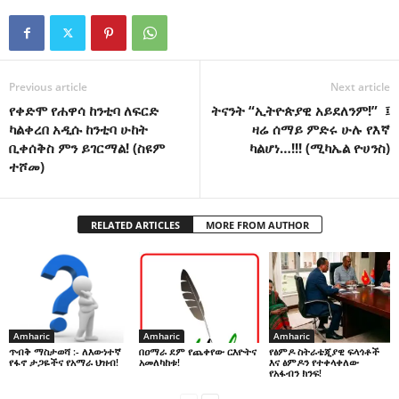
Previous article
Next article
የቀድሞ የሐዋሳ ከንቲባ ለፍርድ
ትናንት “ኢትዮጵያዊ አይደለንም!” ፤
ካልቀረበ አዲሱ ከንቲባ ሁከት
ዛሬ ሰማይ ምድሩ ሁሉ የእኛ
ቢቀሰቅስ ምን ይገርማል! (ስዩም
ካልሆነ…!!! (ሚካኤል ዮሀንስ)
ተሾመ)
RELATED ARTICLES
MORE FROM AUTHOR
Amharic
Amharic
Amharic
በዐማራ ደም የጨቀየው ርእዮትና
የፅምዶ ስትራቴጂያዊ ፍላጎቶች
ጥብቅ ማስታወሻ :- ለእውነተኛ
አመለካከቱ!
እና ፅምዶን የተቀላቀለው
የፋኖ ታጋዬችና የአማራ ህዝብ!
የአፋብን ክንፍ!