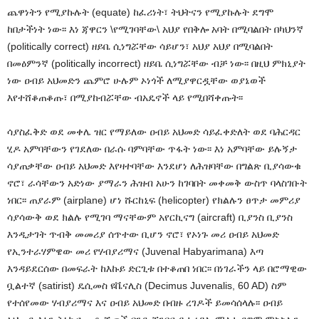
ጨዋነትን የሚያኩሉት (equate) ከፈሪነት፣ ትህትናን የሚያኩሉት ደግሞ
ከበታችነት ነው፡፡ እነ ጃዋርን \የሚገባቸው\ አህያ የበቅሎ አባት በሚባልበት በካህንኛ
(politically correct) ዘይቤ ሲነግሯቸው ሳይሆን፣ አህያ አህያ በሚባልበት
በመዕምንኛ (politically incorrect) ዘይቤ ሲነግሯቸው ብቻ ነው፡፡ በዚህ ምክኒያት
ነው ዐብይ አህመድን ጨምሮ ሁሉም ኦነጎች ለሚያዋርዷቸው ወያኔወች
እየተሸቆጠቆጡ፣ በሚያከብሯቸው ብአዴኖች ላይ የሚበሻቀጡት፡፡
ሳያስፈቅድ ወደ መቀሌ ዝር የማይለው ዐብይ አህመድ ሳይፈቀድለት ወደ ባሕርዳር
ሂዶ አምባቸውን የገደለው በራሱ ባምባቸው ጥፋት ነው፡፡ እነ አምባቸው ይሉኝታ
ሳያጠቃቸው ዐብይ አህመድ እየዛተባቸው እንደሆነ ለሕዝባቸው በግልጽ ቢያሳውቁ
ኖሮ፣ ራሳቸውን አድነው ያማራን ሕዝብ አሁን ከገባበት መቀመቅ ውስጥ ባላስገቡት
ነበር፡፡ ጠያራም (airplane) ሆነ ሹርከኒፍ (helicopter) የክልሉን ፀጥታ መምሪያ
ሳያሳውቅ ወደ ክልሉ የሚገባ ማናቸውም አየርኪናግ (aircraft) ቢያንስ ቢያንስ
እንዲታገት ጥብቅ መመሪያ ሰጥተው ቢሆን ኖሮ፣ የኦነጉ መሪ ዐብይ አህመድ
የኢንተራሃምዌው መሪ የሃብያሪማና (Juvenal Habyarimana) እጣ
እንዳይደርሰው በመፍራት ከእኩይ ድርጊቱ በተቆጠበ ነበር፡፡ በነገራችን ላይ በሮማዊው
ቧልተኛ (satirist) ዴሲመስ ዩቬናሊስ (Decimus Juvenalis, 60 AD) ስም
የተሰየመው ሃብያሪማና እና ዐብይ አህመድ በብዙ ረገዶች ይመሳሰላሉ፡፡ ዐብይ