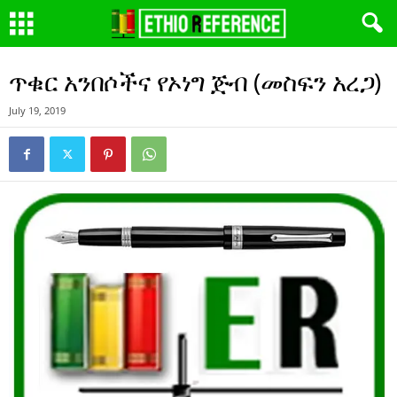
ጥቁር አንበሶችና የኦነግ ጅብ (መስፍን አረጋ)
July 19, 2019