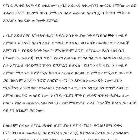
ባማራ ሕዝብ አናት ላይ ወዘፈው፡፡ ዐብይ አህመድ ለተመስገን ጡሩነህ የሚሰጠው ልዩ
ተልዕኮ ደግሞ በሲዳማ ዘይቤ ያማራን ክልል ቆራርጦ ለኦነግ ጅብ ቅርጫ ማቅረብ
እንደሆነ ከወዲሁ መገመት ይቻላል፡፡
ጦቢያ እደዊሃ ሃበ አግዚአብሔር፡፡ ካያሌ እሳቶች ያወጣት የማይሰለቻት የጦቢያ
አምላክ፣ አሁንም ከኦነግ እሳት ያወጣት ይሆናል፣ ይህ እሳት ከእስካሁኖቹ እሳቶች
እጅግ የከፋ የሰደድ እሳት ነውና፡፡ ምናልባትም ደግሞ ያማራው ቦሪስ የልትሲን
(ተመስገን ጡሩነህ) በጊዜ ሂደት የኦነግ ሎሌነቱ ያንገፈግፈውና ስልጣኑን በፈቃዱ
ለቆ አማራዊ ቭላድሚር ፑቲን ይሾምልን ይሆናል፡፡ ይህ ግን የኛ ሳይሆን የጦቢያ
አምላክ ሚና ነው፡፡ የኛ ሚና ከዐብይ አህመድ ፀረጦቢያ የሜዳና የሚዲያ ሠራዊት
ጋር በሁሉም ረገዶች ጉሮሮ ለጎሮሮ ተናንቀን እየጣልን መውደቅ ነው፡፡ ይህን
ሚናችንን እንድንወጣ ድፍረቱን፣ ኃይሉንና ብርታቱን እንዲሰጠን ደግሞ ለጦቢያ
አምላክ ዘወትር መጸለይ ነው፡፡ ኦነግ የጦቢያን ሞት በከፍተኛ ፍጥነት እያፋጠነው
ስለሆነ የበለጠ መፍጠን አለብን፡፡ ጊዜ የለንም፡፡ የሞት ሽረት ትግላችን ከኦነግ ጋር ብቻ
ሳይሆን ከጊዜም ጋር ነው፡፡
ስለዚህም ሰፊው ያማራ ሕዝብ ሆይ፣ ያሁኑ የሞት ሽረት ትግልህ በማንነትና
በምንትህ ላይ ከመጣብህ ከኦዴፓ/ኦነግ ጋር እንጅ ከትግራይ ሕዝብ ጋር እንዳልሆነ