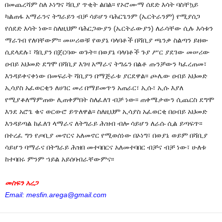
በመጨረሻም ስለ ኦነግና ሻቢያ ጥቂት ልበል፡፡ የኦሮሙማ ሰደድ እሳት ባስቸኳይ
ካልጠፋ አማራንና ትግራይን ብቻ ሳይሆን ባሕርጌንም (ኤርትራንም) የሚያሰጋ
የሰደድ እሳት ነው፡፡ ስለዚህም ባሕርጋውያን (ኤርትራውያን) ለራሳቸው ሲሉ እሳቱን
ማራገብ የለባቸውም፡፡ መሠሪወቹ የወያኔ ባላባቶች በሻቢያ ጫንቃ ስልጣን ይዘው
ሲደላደሉ፣ ሻቢያን በጀርባው ወጉት፡፡ በወያኔ ባላባቶች ጉያ ሥር ያደገው መሠሪው
ዐብይ አህመድ ደግሞ በሻቢያ እገዛ አማራና ትግሬን በልቶ ጡንቻውን ካፈረጠመ፣
እንዳይቀናቀነው በመፍራት ሻቢያን በማጅራቱ ያርደዋል፡፡ ጮሌው ዐብይ አህመድ
ኢሳያስ አፈወርቂን ለሀገር መሪ በማይመጥን አጠራር፣ ኢሱ፣ ኢሱ እያለ
የሚያቆለማምጠው ሊጠቀምበት ስለፈለገ ብቻ ነው፡፡ ጠቀሜታውን ሲጨርስ ደግሞ
እንደ አሮጌ ቁና ወርውሮ ይጥለዋል፡፡ ስለዚህም ኢሳያስ አፈወርቂ በዐብይ አህመድ
እንዳይጣል ከፈለገ ላማራና ለትግራይ ሕዝብ ብሎ ሳይሆን ለራሱ ሲል ይጣፍጥ፡፡
በተረፈ ግን የጦቢያ መኖርና አለመኖር የሚወሰነው በኦነግ፣ በወያኔ ወይም በሻቢያ
ሳይሆን ባማራና በትግራይ ሕዝበ መተባበርና አለመተባበር ብቻና ብቻ ነው፣ ሁለቱ
ከተባበሩ ምንም ኀይል አይሰባብራቸውምና፡፡
መስፍን አረጋ
Email: mesfin.arega@gmail.com