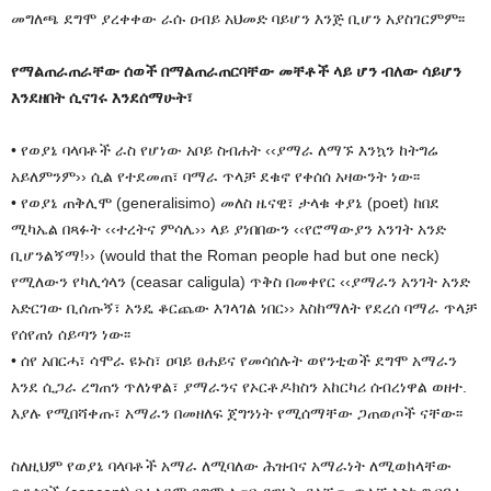
መግለጫ ደግሞ ያረቀቀው ራሱ ዐብይ አህመድ ባይሆን እንጅ ቢሆን አያስገርምም፡፡
የማልጠራጠራቸው ሰወች በማልጠራጠርባቸው መቸቶች ላይ ሆን ብለው ሳይሆን
እንደዘበት ሲናገሩ እንደሰማሁት፣
• የወያኔ ባላባቶች ራስ የሆነው አቦይ ስብሐት ‹‹ያማራ ለማኙ እንኳን ከትግሬ
አይለምንም›› ሲል የተደመጠ፣ ባማራ ጥላቻ ደቁኖ የቀሰሰ አዛውንት ነው፡፡
• የወያኔ ጠቅሊሞ (generalisimo) መለስ ዜናዊ፣ ታላቁ ቀያኔ (poet) ከበደ
ሚካኤል በጻፉት ‹‹ተረትና ምሳሌ›› ላይ ያነበበውን ‹‹የሮማውያን አንገት አንድ
ቢሆንልኝማ!›› (would that the Roman people had but one neck)
የሚለውን የካሊጎላን (ceasar caligula) ጥቅስ በመቀየር ‹‹ያማራን አንገት አንድ
አድርገው ቢሰጡኝ፣ አንዴ ቆርጨው እገላገል ነበር›› እስከማለት የደረሰ ባማራ ጥላቻ
የሰየጠነ ሰይጣን ነው፡፡
• ሰየ አበርሓ፣ ሳሞራ ዩኑስ፣ ዐባይ ፀሐይና የመሳሰሉት ወየንቲወች ደግሞ አማራን
እንደ ሲጋራ ረግጠን ጥለነዋል፣ ያማራንና የኦርቶዶክስን አከርካሪ ሰብረነዋል ወዘተ.
እያሉ የሚበሻቀጡ፣ አማራን በመዘለፍ ጀግንነት የሚሰማቸው ጋጠወጦች ናቸው፡፡
ስለዚህም የወያኔ ባላባቶች አማራ ለሚባለው ሕዝብና አማራነት ለሚወክላቸው