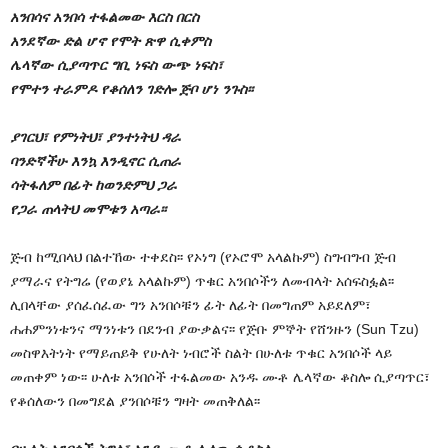
አንበሳና አንበሳ ተፋልመው እርስ በርስ
አንደኛው ድል ሆኖ የሞት ጽዋ ሲቀምስ
ሌላኛው ሲያጣጥር ግቢ ነፍስ ውጭ ነፍስ፣
የሞተን ተራምዶ የቆሰለን ገድሎ ጅቦ ሆነ ንጉስ፡፡
ያገርህ፣ የምነትህ፣ ያንተነትህ ዳራ
ባንድኛችሁ እንኳ እንዲኖር ሲጠራ
ሳትፋለም በፊት ከወንድምህ ጋራ
የጋራ ጠላትህ መሞቱን አጣራ፡፡
ጅብ ከሚበላህ በልተኸው ተቀደስ፡፡ የኦነግ (የኦሮሞ አላልኩም) ስግብግብ ጅብ
ያማራና የትግሬ (የወያኔ አላልኩም) ጥቁር አንበሶችን ለመብላት አሰፍስፏል፡፡
ሊበላቸው ያሰፈሰፈው ግን አንበሶቹን ፊት ለፊት በመግጠም አይደለም፣
ሐሐምንነቱንና ማንነቱን በደንብ ያውቃልና፡፡ የጅቡ ምኞት የሸንዙን (Sun Tzu)
መስዋእትነት የማይጠይቅ የሁለት ነብሮች ስልት በሁለቱ ጥቁር አንበሶች ላይ
መጠቀም ነው፡፡ ሁለቱ አንበሶች ተፋልመው አንዱ ሙቶ ሌላኛው ቆስሎ ሲያጣጥር፣
የቆሰለውን በመግደል ያንበሶቹን ግዛት መጠቅለል፡፡