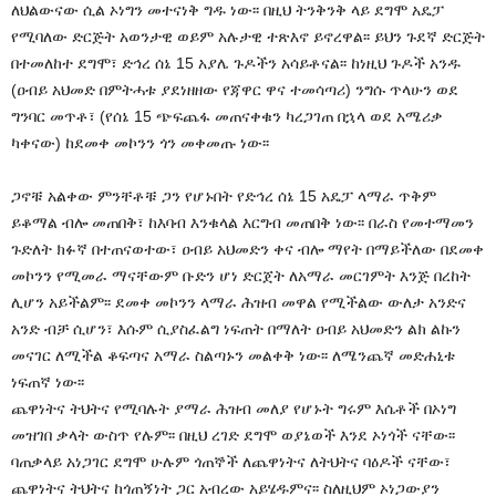
ለህልውናው ሲል ኦነግን መተናነቅ ግዱ ነው፡፡ በዚህ ትንቅንቅ ላይ ደግሞ አዴፓ
የሚባለው ድርጅት አወንታዊ ወይም አሉታዊ ተጽእኖ ይኖረዋል፡፡ ይህን ጉደኛ ድርጅት
በተመለከተ ደግሞ፣ ድኅረ ሰኔ 15 አያሌ ጉዶችን አሳይቶናል፡፡ ከነዚህ ጉዶች አንዱ
(ዐብይ አህመድ በምትሓቱ ያደነዘዘው የጃዋር ዋና ተመሳጣሪ) ንግሱ ጥላሁን ወደ
ግንባር መጥቶ፣ (የሰኔ 15 ጭፍጨፋ መጠናቀቁን ካረጋገጠ በኋላ ወደ አሜሪቃ
ካቀናው) ከደመቀ መኮንን ጎን መቀመጡ ነው፡፡
ጋኖቹ አልቀው ምንቸቶቹ ጋን የሆኑበት የድኅረ ሰኔ 15 አዴፓ ላማራ ጥቅም
ይቆማል ብሎ መጠበቅ፣ ከእባብ እንቁላል እርግብ መጠበቅ ነው፡፡ በራስ የመተማመን
ጉድለት ክፉኛ በተጠናወተው፣ ዐብይ አህመድን ቀና ብሎ ማየት በማይችለው በደመቀ
መኮንን የሚመራ ማናቸውም ቡድን ሆነ ድርጀት ለአማራ መርገምት እንጅ በረከት
ሊሆን አይችልም፡፡ ደመቀ መኮንን ላማራ ሕዝብ መዋል የሚችልው ውለታ አንድና
አንድ ብቻ ሲሆን፣ እሱም ሲያስፈልግ ነፍጠት በማለት ዐብይ አህመድን ልክ ልኩን
መናገር ለሚችል ቆፍጣና አማራ ስልጣኑን መልቀቅ ነው፡፡ ለሜንጨኛ መድሐኒቱ
ነፍጠኛ ነው፡፡
ጨዋነትና ትህትና የሚባሉት ያማራ ሕዝብ መለያ የሆኑት ግሩም እሴቶች በኦነግ
መዝገበ ቃላት ውስጥ የሉም፡፡ በዚህ ረገድ ደግሞ ወያኔወች እንደ ኦነጎች ናቸው፡፡
ባጠቃላይ አነጋገር ደግሞ ሁሉም ጎጠኞች ለጨዋነትና ለትህትና ባዕዶች ናቸው፣
ጨዋነትና ትህትና ከጎጠኝነት ጋር አብረው አይሄዱምና፡፡ ስለዚህም ኦነጋውያን