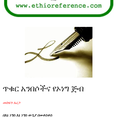
ጥቁር አንበሶችና የኦነግ ጅብ
መስፍን አረጋ
በእኔ ነግስ እኔ ነግስ ውጊያ በመቀስቀስ