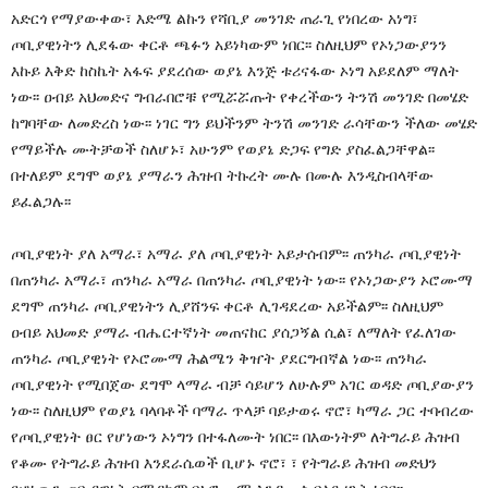
አድርጎ የማያውቀው፣ እድሜ ልኩን የሻቢያ መንገድ ጠራጊ የነበረው አነግ፣
ጦቢያዊነትን ሊደፋው ቀርቶ ጫፉን አይነካውም ነበር፡፡ ስለዚህም የኦነጋውያንን
እኩይ እቅድ ከስኬት አፋፍ ያደረሰው ወያኔ እንጅ ቱሪናፋው ኦነግ አይደለም ማለት
ነው፡፡ ዐብይ አህመድና ግብራበሮቹ የሚሯሯጡት የቀረችውን ትንሽ መንገድ በመሄድ
ከግባቸው ለመድረስ ነው፡፡ ነገር ግን ይህችንም ትንሽ መንገድ ራሳቸውን ችለው መሄድ
የማይችሉ ሙትቻወች ስለሆኑ፣ አሁንም የወያኔ ድጋፍ የግድ ያስፈልጋቸዋል፡፡
በተለይም ደግሞ ወያኔ ያማራን ሕዝብ ትኩረት ሙሉ በሙሉ እንዲስብላቸው
ይፈልጋሉ፡፡
ጦቢያዊነት ያለ አማራ፣ አማራ ያለ ጦቢያዊነት አይታሰብም፡፡ ጠንካራ ጦቢያዊነት
በጠንካራ አማራ፣ ጠንካራ አማራ በጠንካራ ጦቢያዊነት ነው፡፡ የኦነጋውያን ኦሮሙማ
ደግሞ ጠንካራ ጦቢያዊነትን ሊያሸንፍ ቀርቶ ሊገዳደረው አይችልም፡፡ ስለዚህም
ዐብይ አህመድ ያማራ ብሔርተኛነት መጠናከር ያሰጋኝል ሲል፣ ለማለት የፈለገው
ጠንካራ ጦቢያዊነት የኦሮሙማ ሕልሜን ቅዠት ያደርግብኛል ነው፡፡ ጠንካራ
ጦቢያዊነት የሚበጀው ደግሞ ላማራ ብቻ ሳይሆን ለሁሉም አገር ወዳድ ጦቢያውያን
ነው፡፡ ስለዚህም የወያኔ ባላባቶች ባማራ ጥላቻ ባይታወሩ ኖሮ፣ ካማራ ጋር ተባብረው
የጦቢያዊነት ፀር የሆነውን ኦነግን በተፋለሙት ነበር፡፡ በእውነትም ለትግራይ ሕዝብ
የቆሙ የትግራይ ሕዝብ እንደራሴወች ቢሆኑ ኖሮ፣ ፣ የትግራይ ሕዝብ መድህን