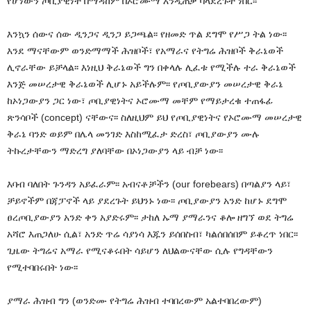
የሆነውን ጦቢያዊነት በማዳከም በኦሮሙማ እንዲጠቃ ባላደረጉት ነበር፡፡
እንኳን ሰውና ሰው ዲንጋና ዲንጋ ይጋጫል፡፡ የዘመድ ጥል ደግሞ የሥጋ ትል ነው፡፡
እንደ ማናቸውም ወንድማማች ሕዝቦች፣ የአማራና የትግሬ ሕዝቦች ቅራኔወች
ሊኖራቸው ይቻላል፡፡ እነዚህ ቅራኔወች ግን በቀላሉ ሊፈቱ የሚችሉ ተራ ቅራኔወች
እንጅ መሠረታዊ ቅራኔወች ሊሆኑ አይችሉም፡፡ የጦቢያውያን መሠረታዊ ቅራኔ
ከኦነጋውያን ጋር ነው፣ ጦቢያዊነትና ኦሮሙማ መቸም የማይታረቁ ተጠፋፊ
ጽንሳቦች (concept) ናቸውና፡፡ ስለዚህም ይህ የጦቢያዊነትና የኦሮሙማ መሠረታዊ
ቅራኔ ባንድ ወይም በሌላ መንገድ እስከሚፈታ ድረስ፣ ጦቢያውያን ሙሉ
ትኩረታቸውን ማድረግ ያለባቸው በኦነጋውያን ላይ ብቻ ነው፡፡
እባብ ባለበት ጉንዳን አይፈራም፡፡ አብናቶቻችን (our forebears) በጣልያን ላይ፣
ቻይኖችም በጃፓኖች ላይ ያደረጉት ይህንኑ ነው፡፡ ጦቢያውያን አንድ ከሆኑ ደግሞ
ፀረጦቢያውያን አንድ ቀን አያድሩም፡፡ ታከለ ኡማ ያማራንና ቆሎ ዘግኘ ወደ ትግሬ
አሻሮ እጠጋለሁ ሲል፣ አንድ ጥሬ ሳያነሳ እጁን ይሰበስብ፣ ካልሰበሰበም ይቆረጥ ነበር፡፡
ጊዜው ትግሬና አማራ የሚናቆሩበት ሳይሆን ለህልውናቸው ሲሉ የግዳቸውን
የሚተባበሩበት ነው፡፡
ያማራ ሕዝብ ግን (ወንድሙ የትግሬ ሕዝብ ተባበረውም አልተባበረውም)