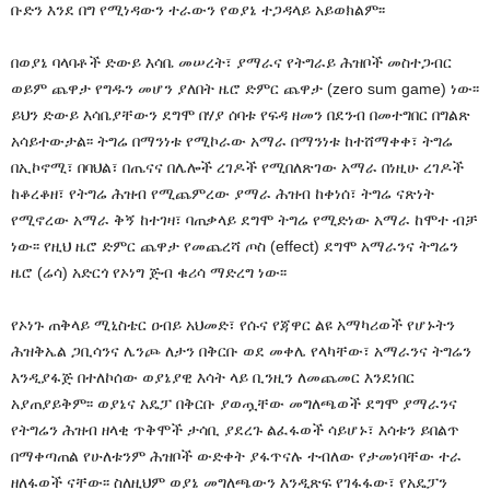
ቡድን እንደ በግ የሚነዳውን ተራውን የወያኔ ተጋዳላይ አይወክልም፡፡
በወያኔ ባላባቶች ድውይ እሳቤ መሠረት፣ ያማራና የትግራይ ሕዝቦች መስተጋብር
ወይም ጨዋታ የግዱን መሆን ያለበት ዜሮ ድምር ጨዋታ (zero sum game) ነው፡፡
ይህን ድውይ እሳቤያቸውን ደግሞ በሃያ ሰባቱ የፍዳ ዘመን በደንብ በመተግበር በግልጽ
አሳይተውታል፡፡ ትግሬ በማንነቱ የሚኮራው አማራ በማንነቱ ከተሸማቀቀ፣ ትግሬ
በኢኮኖሚ፣ በባህል፣ በጤናና በሌሎች ረገዶች የሚበለጽገው አማራ በነዚሁ ረገዶች
ከቆረቆዘ፣ የትግሬ ሕዝብ የሚጨምረው ያማራ ሕዝብ ከቀነሰ፣ ትግሬ ናጽነት
የሚኖረው አማራ ቅኝ ከተገዛ፣ ባጠቃላይ ደግሞ ትግሬ የሚድነው አማራ ከሞተ ብቻ
ነው፡፡ የዚህ ዜሮ ድምር ጨዋታ የመጨረሻ ጦስ (effect) ደግሞ አማራንና ትግሬን
ዜሮ (ሬሳ) አድርጎ የኦነግ ጅብ ቁሪሳ ማድረግ ነው፡፡
የኦነጉ ጠቅላይ ሚኒስቴር ዐብይ አህመድ፣ የሱና የጃዋር ልዩ አማካሪወች የሆኑትን
ሕዝቅኤል ጋቢሳንና ሌንጮ ለታን በቅርቡ ወደ መቀሌ የላካቸው፣ አማራንና ትግሬን
እንዲያፋጅ በተለኮሰው ወያኔያዊ እሳት ላይ ቢንዚን ለመጨመር እንደነበር
አያጠያይቅም፡፡ ወያኔና አዴፓ በቅርቡ ያወጧቸው መግለጫወች ደግሞ ያማራንና
የትግሬን ሕዝብ ዘላቂ ጥቅሞች ታሳቢ ያደረጉ ልፈፋወች ሳይሆኑ፣ እሳቱን ይበልጥ
በማቀጣጠል የሁለቱንም ሕዝቦች ውድቀት ያፋጥናሉ ተብለው የታመነባቸው ተራ
ዘለፋወች ናቸው፡፡ ስለዚህም ወያኔ መግለጫውን እንዲጽፍ የገፋፋው፣ የአዴፓን