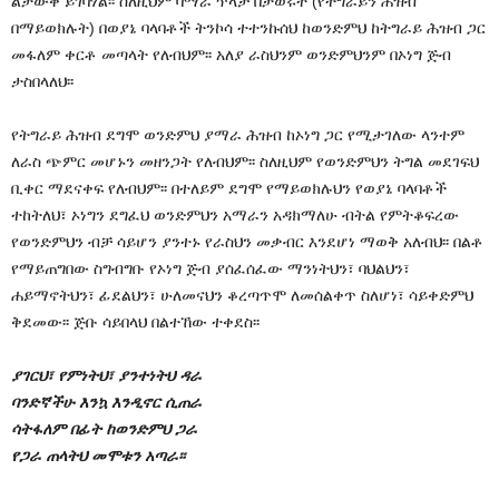
ልታውቅ ይገባሃል፡፡ ስለዚህም ባማራ ጥላቻ በታወሩት (የትግራይን ሕዝብ
በማይወክሉት) በወያኔ ባላባቶች ትንኮሳ ተተንኩሰህ ከወንድምህ ከትግራይ ሕዝብ ጋር
መፋለም ቀርቶ መጣላት የለብህም፡፡ አለያ ራስህንም ወንድምህንም በኦነግ ጅብ
ታስበላለህ፡፡
የትግራይ ሕዝብ ደግሞ ወንድምህ ያማራ ሕዝብ ከኦነግ ጋር የሚታገለው ላንተም
ለራስ ጭምር መሆኑን መዘንጋት የለብህም፡፡ ስለዚህም የወንድምህን ትግል መደገፍህ
ቢቀር ማደናቀፍ የለብህም፡፡ በተለይም ደግሞ የማይወክሉህን የወያኔ ባላባቶች
ተከትለህ፣ ኦነግን ደግፈህ ወንድምህን አማራን አዳክማለሁ ብትል የምትቆፍረው
የወንድምህን ብቻ ሳይሆን ያንተኑ የራስህን መቃብር እንደሆነ ማወቅ አለብህ፡፡ በልቶ
የማይጠግበው ስግብግቡ የኦነግ ጅብ ያሰፈሰፈው ማንነትህን፣ ባህልህን፣
ሐይማኖትህን፣ ፊደልህን፣ ሁለመናህን ቆረጣጥሞ ለመሰልቀጥ ስለሆነ፣ ሳይቀድምህ
ቅደመው፡፡ ጅቡ ሳይበላህ በልተኸው ተቀደስ፡፡
ያገርህ፣ የምነትህ፣ ያንተነትህ ዳራ
ባንድኛችሁ እንኳ እንዲኖር ሲጠራ
ሳትፋለም በፊት ከወንድምህ ጋራ
የጋራ ጠላትህ መሞቱን አጣራ፡፡