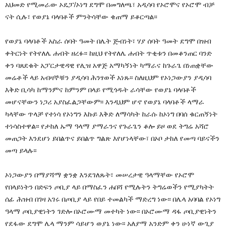
አህመድ የሚመራው ኦዴፓ/ኦነግ ደግሞ በመግለጫ፣ አዲሳባ የኦሮሞና የኦሮሞ ብቻ
ናት ሲሉ፣ የወያኔ ባላባቶች ምንትሳቸው ቄጠማ ይቆርጣል፡፡
የወያኔ ባላባቶች አስራ ሰባት ዓመት በሌት ጅብነት፣ ሃያ ሰባት ዓመት ደግሞ በዝብ
ቀትርነት የትየለሌ ሐብት ዘረፉ፡፡ ከዚህ የትየለሌ ሐብት ጥቂቱን በመቆንጠር ባንድ
ቀን ባጸደቁት አፓርታዊዳዊ የሊዝ አዋጅ አማካኝነት ካማራና ከጉራጌ በነጠቋቸው
መሬቶች ላይ አብዛኞቹን ያዲሳባ ሕንፃወች አነጹ፡፡ ስለዚህም የኦነጋውያን ያዲሳባ
እቅድ ቢሳካ ከማንምና ከምንም በላይ የሚጎዱት ራሳቸው የወያኔ ባላባቶች
መሆናቸውን ነጋሪ አያስፈልጋቸውም፡፡ እንዲህም ሆኖ የወያኔ ባላባቶች ላማራ
ካላቸው ጥላቻ የተነሳ የኦነግን እኩይ እቅድ ለማሳካት ከራሱ ከኦነግ በባሰ ቁርጠኝነት
ተነሳስተዋል፡፡ የታከለ ኡማ ዓላማ ያማራንና የጉራጌን ቆሎ ይዞ ወደ ትግሬ አሻሮ
መጠጋት እንደሆነ ይበልጥና ይበልጥ ግልጽ እየሆነላቸው፣ በኦቦ ታከለ የመጣ ባይናችን
መጣ ይላሉ፡፡
ኦነጋውያን በማያሻማ ቋንቋ እንደገለጹት፣ መሠረታዊ ዓላማቸው የኦሮሞ
የበላይነትን በድፍን ጦቢያ ላይ በማስፈን ሐበሻ የሚሉትን ትግሬወችን የሚያካትት
ሰፊ ሕዝብ በገዛ አገሩ በጦቢያ ላይ የበይ ተመልካች ማድረግ ነው፡፡ በሌላ አባባል የኦነግ
ዓላማ ጦቢያዊነትን ገድሎ በኦሮሙማ መተካት ነው፡፡ በኦሮሙማ ዳፋ ጦቢያዊነትን
የደፋው ደግሞ ሌላ ማንም ሳይሆን ወያኔ ነው፡፡ አለያማ አንድም ቀን ሁነኛ ውጊያ