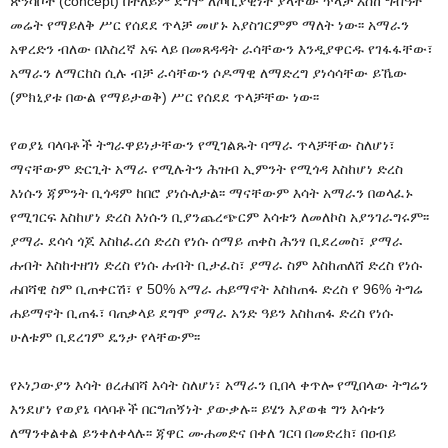
ጽንሳቦች (concept) በተለይም ደግሞ ለጦቢያዊነት ያላቸው ጥላቻ እስከ ግብዓተ
መሬት የማይለቅ ሥር የሰደደ ጥላቻ መሆኑ አያስገርምም ማለት ነው፡፡ አማራን
አዋረድን ብለው በእስረኛ አፍ ላይ በመጸዳዳት ራሳቸውን እንዲያዋርዱ የገፋፋቸው፣
አማራን ለማርከስ ሲሉ ብቻ ራሳቸውን ሶዶማዊ ለማድረግ ያነሳሳቸው ይኼው
(ምክኒያቱ በውል የማይታወቅ) ሥር የሰደደ ጥላቻቸው ነው፡፡
የወያኔ ባላባቶች ትግራዋይነታቸውን የሚገልጹት ባማራ ጥላቻቸው ስለሆነ፣
ማናቸውም ድርጊት አማራ የሚሉትን ሕዝብ ኢምንት የሚጎዳ እስከሆነ ድረስ
እነሱን ጃምንት ቢጎዳም ከበሮ ያነሱለታል፡፡ ማናቸውም እሳት አማራን በወላፈኑ
የሚገርፍ እስከሆነ ድረስ እነሱን ቢያንጨረጭርም እሳቱን ለመለኮስ አያንገራግሩም፡፡
ያማራ ደሳሳ ጎጆ እስከፈረሰ ድረስ የነሱ ሰማይ ጠቀስ ሕንፃ ቢደረመስ፣ ያማራ
ሐብት እስከተዘገነ ድረስ የነሱ ሐብት ቢታፈስ፣ ያማራ ስም እስከጠለሸ ድረስ የነሱ
ሐበሻዊ ስም ቢጠቀርሽ፣ የ 50% አማራ ሐይማኖት እስከጠፋ ድረስ የ 96% ትግሬ
ሐይማኖት ቢጠፋ፣ ባጠቃላይ ደግሞ ያማራ አንድ ዓይን እስከጠፋ ድረስ የነሱ
ሁለቱም ቢደረገም ዴንታ የላቸውም፡፡
የኦነጋውያን እሳት ፀረሐበሻ እሳት ስለሆነ፣ አማራን ቢበላ ቀጥሎ የሚበላው ትግሬን
እንደሆነ የወያኔ ባላባቶች በርግጠኝነት ያውቃሉ፡፡ ይሄን እያወቁ ግን እሳቱን
ለማንቀልቀል ይንቀለቀላሉ፡፡ ጃዋር ሙሐመድና በቀለ ገርባ በመድረክ፣ በዐብይ