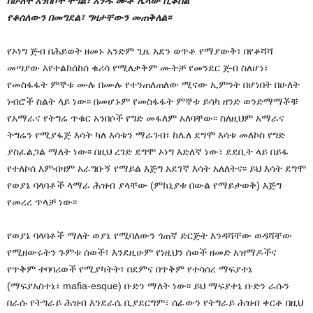
በሁለት አንበሶች ትግል፣ አንዱ ሙቶ ሌላው ሲቆስል
የቆሰለውን በመግደል፣ ግዛታቸውን መጠቅለል፡፡
የኦነግ ጅብ በሕይወት ዘመኑ አንድም ጊዜ አደን ወጥቶ የማያውቅ፣ በየቆሻሻ
መጣያው እየተልከሰከሰ ቁሪሳ የሚለቃቅም ሙትቻ የመንደር ጅብ ስለሆነ፣
የመስፋፋት ምኞቱ ሙሉ በሙሉ የተንጠለጠለው ሚናው ኢምንት በሆነበት በሁለት
ነብሮች ስልት ላይ ነው፡፡ በመሆኑም የመስፋፋት ምኞቱ ይሳካ ዘንድ ወንድማማቾቹ
የአማራና የትግሬ ጥቁር አንበሶች የግድ መፋለም አለባቸው፡፡ ስለዚህም አማራና
ትግሬን የሚያፋጅ እሳት ካለ እሳቱን ማራገብ፣ ከሌለ ደግሞ እሳቱ መለኮስ የግድ
ያስፈልጋል ማለት ነው፡፡ በዚህ ረገድ ደግሞ ኦነግ እድለኛ ነው፣ ደደቢት ላይ በይፋ
የተለኮሰ እምብዛም አራግቡኝ የማይል እጅግ አደገኛ እሳት አለለትና፡፡ ይህ እሳት ደግሞ
የወያኔ ባላባቶች ላማራ ሕዝብ ያላቸው (ምክኒያቱ በውል የማይታወቅ) እጅግ
የመረረ ጥላቻ ነው፡፡
የወያኔ ባላባቶች ማለት ወያኔ የሚባለውን ጎጠኛ ድርጅት እንዳሻቸው ወዳሻቸው
የሚዘውሩትን ጉምቱ ሰወች፣ እንደዚሁም የነዚህን ሰወች ዘመድ አዝማዶችና
የጥቅም ተባባሪወች የሚያካትት፣ በደምና በጥቅም የተሳሰረ ማፍያተኔ
(ማፍያአስተኔ፣ mafia-esque) ቡድን ማለት ነው፡፡ ይህ ማፍያተኔ ቡድን ራሱን
በራሱ የትግራይ ሕዝብ እንደራሴ ቢያደርግም፣ ሰፊውን የትግራይ ሕዝብ ቀርቶ በዚህ