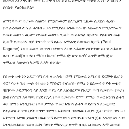
አህመድ እኔን ትነኩና መቶ ሺወች ባንድ ጀንበር ይታረዳሉ ማለቱ ደግሞ ምስስሉን
ይበልጥ ያጠነክረዋል፡፡
ለማንኛውም የሆነው ስለሆነ፣ የሚሆነውም ስለሚሆን ጊዜው ሲደርስ ሒሳቡ
ይወራረዳል፡፡ ላማራ ሕዝብ አሁን የሚያስፈልገው የዐብይ አህመድን የሚለማመጥ
ደመቀ መኮንን ወይም የደመቀ መኮንን ዓይነት ውሽልሽል ሳይሆን፣ የዐብይን መቶ
ሺወች ይታረዳሉ ዛቻ ቅንጣት የማይፈራ አማራዊ ጳውሎስ ካጋሜ (Paul
Kagame) ነው፡፡ ደመቀ መኮንን ቦታውን ላብይ አህመድ የለቀቀው ዐብይ አህመድ
ለጦቢያ ይበጃል ብሎ በማሰብ ከሆነ፣ የማይበጅ ሆኖ ሲገኝ ደግሞ ለሚበጀው
ላማራዊ ጳውሎስ ካጋሜ ሊለቅ ይገባል፡፡
የደመቀ መኮንን አዴፓ ባማራዊ ጳውሎስ ካጋሜ የሚመራ አማራዊ ድርጅት ቢሆን
ኖሮ፣ ባሁኑ ጊዜ ሙሉ ትኩረቱን ማድረግ የነበረበት ያማራን ህልውና ጥያቄ ውስጥ
ባስገባው ኦዴፓ/ኦነግ ላይ እንጅ ወያኔ ላይ አልነበረም፡፡ የአዴፓ ውሻ የጮኸው የወያኔ
ጅብ በሰሜን አቅጣጫ ከሄደ በኋላ ነው፡፡ የጮኸው ደግሞ ያማራ ጥቁር አንበሳ ፊቱን
ወደ ሰሜን እንዲያዞር ነው፡፡ ያማራ ጥቁር አንበሳ ፊቱን ወደሰሜን እንዲያዞር
የተፈለገበት ምክኒያት ደግሞ በሰሜን አቅጣጫ በወጣው በወያኔ ጅብ ምትክ በደቡብ
አቅጣጫ እየገባ ያለውን በልቶ የማይጠግበውን ስግብግብ የኦነግ ጅብ እንዳያይና አባሮ
እንዳይመልሰው ነው፡፡ ይህን ዓይነት ማዘናጊያ ደግሞ ዐብይ አህመድና ለማ መገርሳ