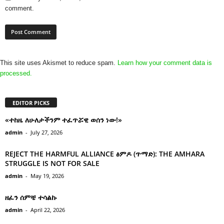
comment.
This site uses Akismet to reduce spam.
Learn how your comment data is
processed.
EDITOR PICKS
«ተከዜ ለሁለታችንም ተፈጥሯዊ ወሰን ነው!»
admin
-
July 27, 2026
REJECT THE HARMFUL ALLIANCE ፅምዶ (ጥማድ): THE AMHARA
STRUGGLE IS NOT FOR SALE
admin
-
May 19, 2026
ዘፈን ሰምቼ ተሳልኩ
admin
-
April 22, 2026