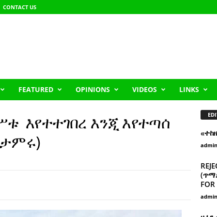
CONTACT US
FEATURED
OPINIONS
VIDEOS
LINKS
EDI
ሥቱ እየተተገበረ እንጂ እየተጣሰ
«ተከ
 ታምሩ)
admi
REJE
(ጥማድ
FOR 
admi
ዘፈን