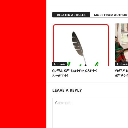
RELATED ARTICLES
MORE FROM AUTHOR
Amharic
Amhari
በዐማራ ደም የጨቀየው ርእዮትና
የፅምዶ 
አመለካከቱ!
ፅምዶን የ
LEAVE A REPLY