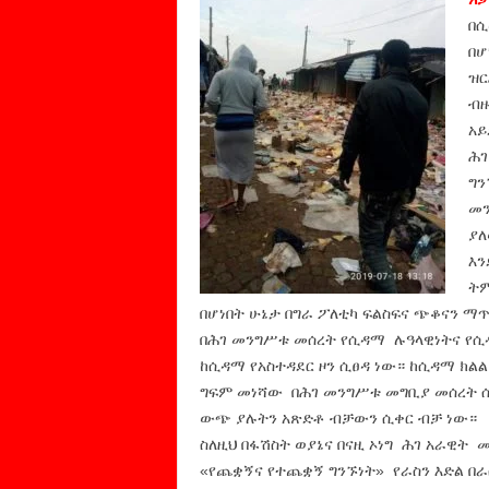
በሲ
በሆ
ዝር
ብዙ
አይ
ሕገ
ግን
መን
ያለ
እን
ትም
በሆነበት ሁኔታ በግራ ፖለቲካ ፍልስፍና ጭቆናን
በሕገ መንግሥቱ መሰረት የሲዳማ ሉዓላዊነትና የሲ
ከሲዳማ የአስተዳደር ዞን ሲፀዳ ነው። ከሲዳማ ክልል
ግፍም መነሻው በሕገ መንግሥቱ መግቢያ መሰረት 
ውጭ ያሉትን አጽድቶ ብቻውን ሲቀር ብቻ ነው።
ስለዚህ በፋሽስት ወያኔና በናዚ ኦነግ ሕገ አራዊት 
«የጨቋኝና የተጨቋኝ ግንኙነት» የራስን እድል በ