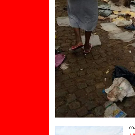
በሲ
አቻ