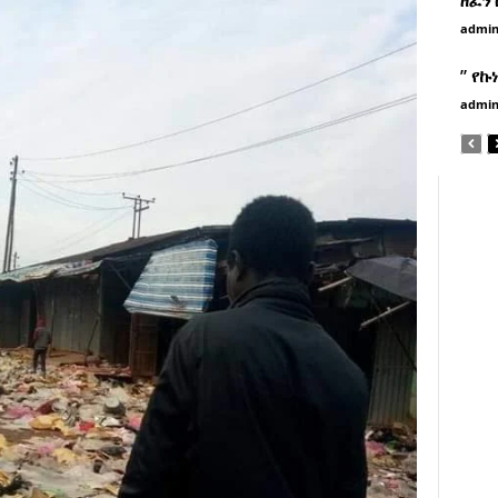
admi
” የኩ
admi