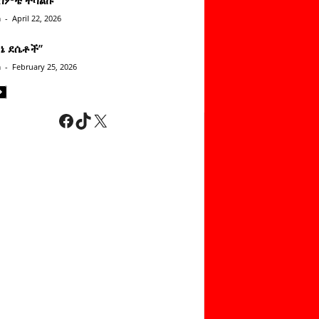
n
-
April 22, 2026
ነኔ ደሴቶች’’
n
-
February 25, 2026
Facebook
TikTok
X