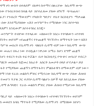
ዳማ ዞን ውስጥ በተለይም በአዋሳ ከተማና በዙሪያው ከሲዳማ ውጭ
ነው የኅብረተሰብ ክፍል ላይ እየተፈጸመ ያለው ዘግናኝ ጭፍጨፋ፣
ፊያ፣ የንብረት ማውደም፣ የካህናት ግድያና የቤተ ክርስቲያን ማቃጠል
 ሰው እንደሚያስበው «ሕገ መንግሥት» የሚባለው ነገር እየተጣሰ
ደለም፤ እንዴውም እየተተገበረ እንጂ።
 መንግሥት ተብዮው የተጻፈው «ለዘመናት ነበረ» የተባለውን «የተዛባ
ኙነት» ወይንም «የጨቋኝና የተጨቋኝ ግንኙነት» ለማጥፋት ነው። በሕገ
ግሥቱ መሰረት የሲዳማ ዞን ባለቤት ሲዳማ ብቻ ነው። ከሲዳማ ውጭ
ው መጤና ሰፋሪ ነው ተብሏል። ነዋሪው አማራ ከሆነ ደግሞ ጨቋኝ
ደሆነ ተደርጎ ተረክ ተፈጥሯል። ቤተ ክርስቲያኗ የጭቆና መሳሪያ ተደርጋ
ህርት መሰጠት ከጀመረ ከአራት አስርት አመታት በላይ ሆኖታል። ይህ
 ማጥፋት የሚቻለው ጨቋኝን በማጥፋትና ምልክቶቹን በማውደም ብቻ ነው።
ዳማ ነገድ የራሱ መልክዓ ምድር የሚኖረው ከሲዳማ ውጭ ያለው ሕዝብ
 የመሆን ጥያቄ ጋር ተያየዞ ሲዳማ ባልሆኑ ሰዎች ላይ እየረፈጸመ ያለው
ሲዳማ ሉዓላዊና የራሱ መልክዓ ምድር ያለው ሕዝብ የሚሆነው ከሲዳማ
መግቢያ ላይ «ለዘመናት ነበረ» የተባለውን «የተዛባ ግንኙነት» ወይንም
ራስ መወሰን እሳቤ ማጥፋት የሚቻለው ሲዳማ ዞን በሚባለው እየሆነ