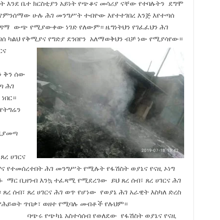
 እንደ ቤተ ክርስቲያን አይነት የጭቆና መሳሪያ ናቸው የተባሉትን ደግሞ
 የምንሰማው ሁሉ ሕገ መንግሥት ተብዮው እየተተገበረ እንጅ እየተጣሰ
ዳማ ውጭ የሚያውቀው ነገድ የለውም። ዜግነትህን የገፈፈህን ሕገ
ጣሰ ካልህ የቅሚያና የግድያ ደንበየን አለማወቅህን ብቻ ነው የሚያሳየው።
ርና
ን ቅን ሰው
ጣ ሕገ
ነበር።
የትግሬን
ንዲያመጣ
ጸረ ሀገርና
ና የተመሰረተበት ሕገ መንግሥት የሚሉት የፋሽስት ወያኔና የናዚ ኦነግ
 ማር ቢዘንብ እንኳ ተፈጻሚ የሚደረገው ይህ ጸረ ሰብ፣ ጸረ ሀገርና ሕገ
ጸረ ሰብ፣ ጸረ ሀገርና ሕገ ወጥ የሆነው የወያኔ ሕገ አራዊት እስካለ ድረስ
፣ የሕይወት ጥበቃ፣ ወዘተ የሚባሉ መብቶች የሉህም።
ባጭሩ የጭካኔ አስተሳሰብ የወለደው የፋሽስት ወያኔና የናዚ