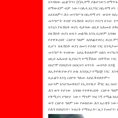
እንዳለው ጨቋኙንና (የ)ሲዳማ ያልሆነውን በማጥፋት
በማውደም ብቻ ነው። በሌላ አነጋገር በሲዳማ ዞን
አይደለም። ሕገ መንግሥቱ በሲዳማ ዞን ውስጥ ከሲ
መንግሥት ተብዮ የፋሽስት ወያኔና የኦነግ ደንብ ተ
እንኳን የፋሽስት ወያኔ ዲቃላው ዐቢይ አሕመድ ይቅ
በፋሽስት ወያኔ ዙፋን መልዓክ እንኳ ቢሰየም አገዛዙ
የተዋቀረበት ርዕዮተ ዓለም እስካልተቀየረ ድረስ ም
ቢሆን ከፋሽስት ወያኔ ዘመን የተለየ ነገር እንዲያመ
መንግሥት ተብዮው አይፈቅድለትም ብለን ተናግረን 
ዐቢይ አሕመድ ሊያደርግ ተሚችለው ብቸኛው ነገር 
በኦሮሞ የበላይነት በብርሀን ፍጥነት መተካት እንጂ
ለኢትዮጵያውያን ሁሉ እንደዜጋ የሚበጅ ነገር እ
ቢፈልግ እንኳ ርዕዮተ ዓለሙ አይፈቅድለትም።
አሁንም እንደግመዋለን! የኢትዮጵያ ችግር ጸረ ሰብ፣ 
ሕገ ወጥ የሆነው አገዛዙ የተዋቀረበት ርዕዮተ ዓለም
የቅሚያና የግድያ ነው። ማንም ገዢ ነኝ የሚል ከአፉ
ወጥ ርዕዮተ ዓለም ነው የወለደው ሕገ አራዊት ነው። 
የሕግ የበላይነት፣ ንብረት የማፍራት፣ ዜጋ የመሆን