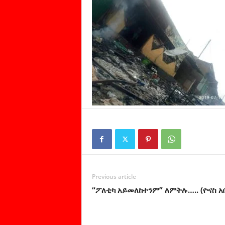
Previous article
“ፖለቲካ አይመለከተንም” ለምትሉ….. (ዮናስ አ