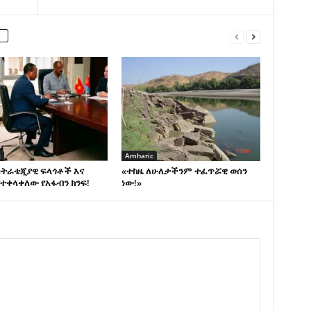
c
Amharic
ስትራቴጂያዊ ፍላጎቶች እና
«ተከዜ ለሁለታችንም ተፈጥሯዊ ወሰን
ተቀላቀለው የአፋብን ክንፍ!
ነው!»