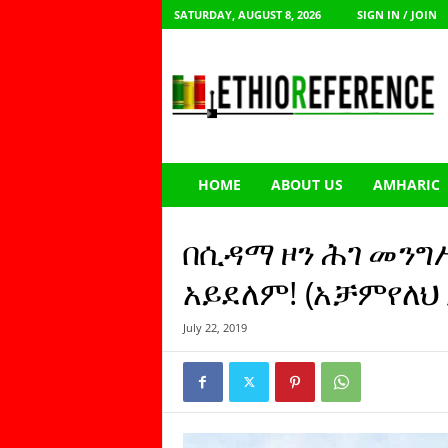
SATURDAY, AUGUST 8, 2026
SIGN IN / JOIN
E
t
h
i
o
R
e
HOME
ABOUT US
AMHARIC
f
e
r
በሲዳማ ዞን ሕገ መንግ
e
n
አይደለም! (አቻምየለህ
c
e
July 22, 2019