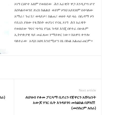
ኦነግ ርዕዮተ አለም የወለደው ሕገ አራዊት ዋጋ እንዲያጣ ሆኖ
እስካልተወገደ ድረስ ክልልህ ወይም ዞንህ አይደለም በተባለው
አማራ፣ ጉራጌ፣ ወላይታ፣ ስልጤ፣ ወዘተ ላይ ዛሬ በሲዳማ ዞን
የደረሰ ያለው የፋሽስት ወያኔና የናዚ ኦነግ ሕገ አራዊት
የወለደው ግፍና ጭካኔ የጊዜ ጉዳይ እንጂ በየተራ በሁሉም
ኢትዮጵያዊ ላይ መፈጸሙ የማይቀር ነው። ከአዋሳ ቀጥሎ
ባለተራው አዲስ አበባ እንደሚሆን በኔ በኩል አልጠራጠርም።
Next article
በራ)
ለህዝብ የቆመ ፓርላማ ቢኖረን የጃዋርን አሸባሪነት
አውጆ ሃገር ቤት እንዳይገባ መከልከል በቻለ!!!
(መስከረም አበራ)