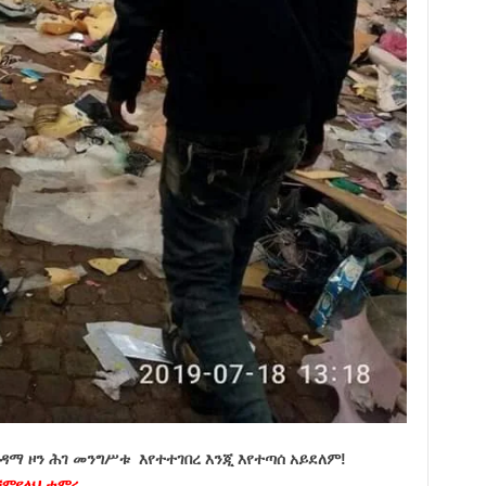
ዳማ ዞን ሕገ መንግሥቱ እየተተገበረ እንጂ እየተጣሰ አይደለም!
ምየለህ ታምሩ