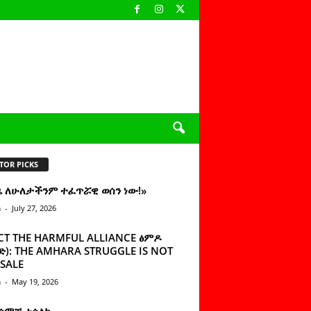
TOR PICKS
ዜ ለሁለታችንም ተፈጥሯዊ ወሰን ነው!»
n
-
July 27, 2026
CT THE HARMFUL ALLIANCE ፅምዶ
): THE AMHARA STRUGGLE IS NOT
SALE
n
-
May 19, 2026
 ሰምቼ ተሳልኩ