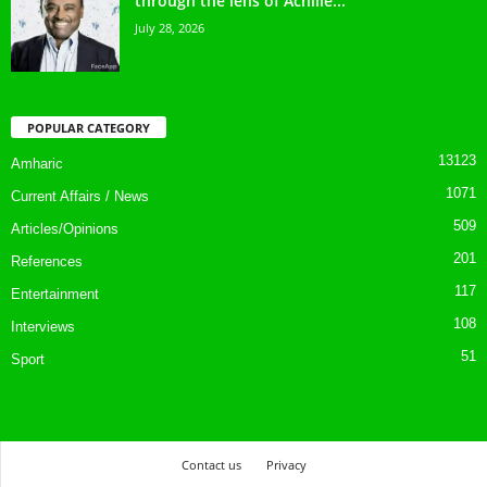
through the lens of Achille...
July 28, 2026
POPULAR CATEGORY
13123
Amharic
1071
Current Affairs / News
509
Articles/Opinions
201
References
117
Entertainment
108
Interviews
51
Sport
Contact us
Privacy