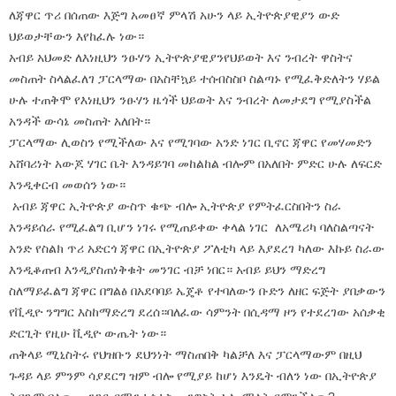
ለጃዋር ጥሪ በሰጠው እጅግ አመፀኛ ምላሽ አሁን ላይ ኢትዮጵያዊያን ውድ
ህይወታቸውን እየከፈሉ ነው።
አብይ አህመድ ለእነዚህን ንፁሃን ኢትዮጵያዊያንየህይወት እና ንብረት ዋስትና
መስጠት ስላልፈለገ ፓርላማው በአስቸኳይ ተሰብስስቦ ስልጣኑ የሚፈቅድለትን ሃይል
ሁሉ ተጠቅሞ የእነዚህን ንፁሃን ዜጎች ህይወት እና ንብረት ለመታደግ የሚያስችል
አንዳች ውሳኔ መስጠት አለበት።
ፓርላማው ሊወስን የሚችለው እና የሚገባው አንድ ነገር ቢኖር ጃዋር የመሃመድን
አሸባሪነት አውጆ ሃገር ቤት እንዳይገባ መከልከል ብሎም በአለበት ምድር ሁሉ ለፍርድ
እንዲቀርብ መወሰን ነው።
አብይ ጃዋር ኢትዮጵያ ውስጥ ቁጭ ብሎ ኢትዮጵያ የምትፈርስበትን ስራ
እንዳይሰራ የሚፈልግ ቢሆን ነገሩ የሚጠይቀው ቀላል ነገር ለአሜሪካ ባለስልጣናት
አንድ የስልክ ጥሪ አድርጎ ጃዋር በኢትዮጵያ ፖለቲካ ላይ እያደረገ ካለው እኩይ ስራው
እንዲቆጠብ እንዲያስጠነቅቁት መንገር ብቻ ነበር። አብይ ይህን ማድረግ
ስለማይፈልግ ጃዋር በግልፅ በአደባባይ ኤጄቶ የተባለውን ቡድን ለዘር ፍጅት ያበቃውን
የቪዲዮ ንግግር እስከማድረግ ደረሰ።ባለፈው ሳምንት በሲዳማ ዞን የተደረገው አሰቃቂ
ድርጊት የዚሁ ቪዲዮ ውጤት ነው።
ጠቅላይ ሚኒስትሩ የህዝቡን ደህንነት ማስጠበቅ ካልቻለ እና ፓርላማውም በዚህ
ጉዳይ ላይ ምንም ሳያደርግ ዝም ብሎ የሚያይ ከሆነ እንዴት ብለን ነው በኢትዮጵያ