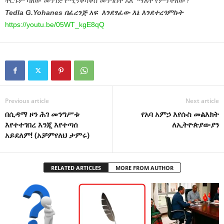
ትርጉም ባለው መንገድ የሚንቀሳቀስ መንግስት አለ ማለት የምንችለው?
Tedla G.Yohanes በፈረንጅ አፍ እንደፃፈው እኔ እንደተረጎምኩት
https://youtu.be/05WT_kgE8qQ
Previous article
Next article
በሲዳማ ዞን ሕገ መንግሥቱ
የአባ አምኃ እየሱስ መልእክት
እየተተገበረ እንጂ እየተጣሰ
ለኢትዮጵያውያን
አይደለም! (አቻምየለህ ታምሩ)
RELATED ARTICLES
MORE FROM AUTHOR