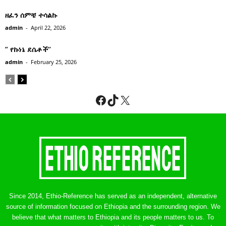
ዘፈን ሰምቼ ተሳልኩ
admin
-
April 22, 2026
” የኩነኔ ደሴቶች’’
admin
-
February 25, 2026
Facebook
TikTok
X
Since 2014, Ethio-Reference has served as an independent, alternative
source of information focused on Ethiopia and the surrounding region. We
believe that what matters to Ethiopia and its people matters to us. To