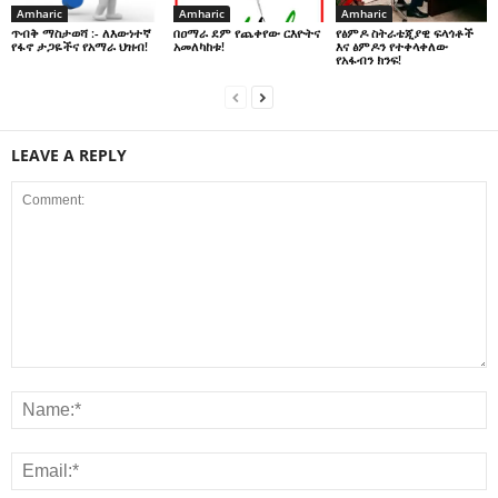
Amharic
Amharic
Amharic
በዐማራ ደም የጨቀየው ርእዮትና
የፅምዶ ስትራቴጂያዊ ፍላጎቶች
ጥብቅ ማስታወሻ :- ለእውነተኛ
አመለካከቱ!
እና ፅምዶን የተቀላቀለው
የፋኖ ታጋዬችና የአማራ ህዝብ!
የአፋብን ክንፍ!
LEAVE A REPLY