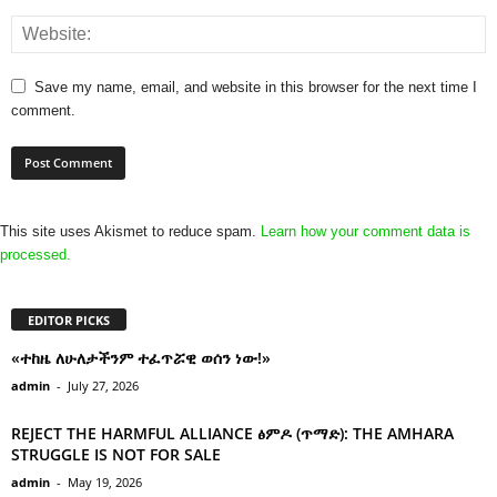
Save my name, email, and website in this browser for the next time I
comment.
This site uses Akismet to reduce spam.
Learn how your comment data is
processed.
EDITOR PICKS
«ተከዜ ለሁለታችንም ተፈጥሯዊ ወሰን ነው!»
admin
-
July 27, 2026
REJECT THE HARMFUL ALLIANCE ፅምዶ (ጥማድ): THE AMHARA
STRUGGLE IS NOT FOR SALE
admin
-
May 19, 2026