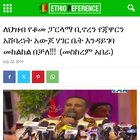
ለህዝብ የቆመ ፓርላማ ቢኖረን የጃዋርን
አሸባሪነት አውጆ ሃገር ቤት እንዳይገባ
መከልከል በቻለ!!! (መስከረም አበራ)
July 22, 2019