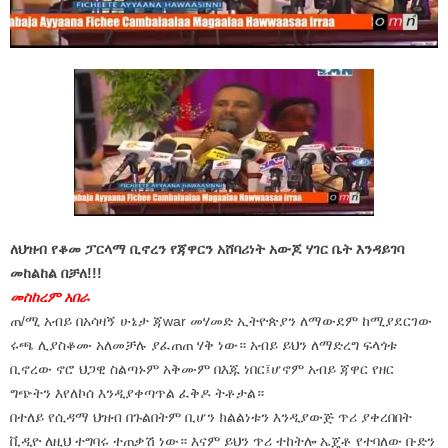
ለህዝብ የቆመ ፓርላማ ቢኖረን የጃዋርን አሸባሪነት አውጆ ሃገር ቤት እንዳይገባ
መከልከል በቻለ!!!
መስከረም አበራ
ጠ/ሚ አብይ በአሳዛኝ ሁኔታ ጃwar መሃመድ ኢትዮጵያን ለማውደም ከሚያደርገው
ሩጫ ሊያስቆሙ አለመቻሉ ያፈጠጠ ሃቅ ነው። አብይ ይህን ለማድረግ ፍላጎቱ
ቢኖረው ኖሮ ህጋዊ ስልጣኑም አቅሙም በእጁ ነበር፤ሆኖም አብይ ጃዋር የዘር
ግጭትን እየለኮሰ እንዲያቀጣጥል ፈቅዶ ትቶታል።
በተለይ የሲዳማ ህዝብ በጉልበትም ቢሆን ክልልነቱን እንዲያውጅ ጥሪ ያቀረበበት
ቪዲዮ ለዚህ ተግባሩ ተጠቃሽ ነው። እናም ይህን ጥሪ ተከትሎ ኤጄቶ የተባለው ቡድን