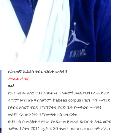
የጋዜጠኛ ኤልያስ ገብሩ ፍ/ቤት ውሎ!!!
ዳንኤል ሺበሺ
ዛሬ!
የጋዜጠኛው እስር የህግ አግባብነት የለውም! ይላል የህግ ባለሙያ አቶ
ተማም አባቡልጉ ፡፡ ስለሆነም habeas corpus (በህገ ወጥ መንገድ
የታሰረ እስረኛ ፍርድ የማግኘትና ፍርድ ቤት የመቅረብ መብት)
ወይም <አካልን ነፃ> የማውጣት ክስ መስርቷል ፡፡
ይህን ክስ ሲመለከት የቆየው የልደታ መጀመሪያ ደ/ፍ/ቤት ለዛሬ ዕሮብ
ሐምሌ 17ቀን 2011 ጧት 4:30 ቀጠሮ ይዞ ነበር ፡፡ ቢሆንም ፖሊስ