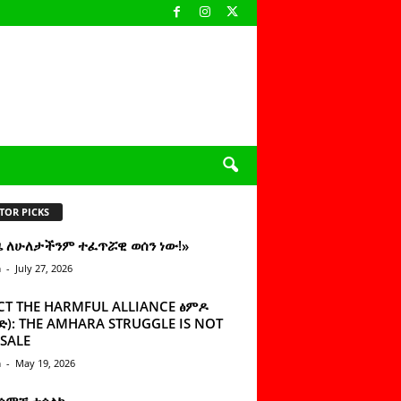
TOR PICKS
ዜ ለሁለታችንም ተፈጥሯዊ ወሰን ነው!»
n
-
July 27, 2026
CT THE HARMFUL ALLIANCE ፅምዶ
): THE AMHARA STRUGGLE IS NOT
SALE
n
-
May 19, 2026
 ሰምቼ ተሳልኩ