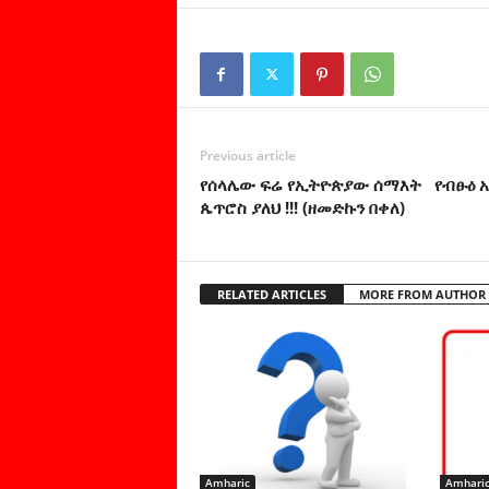
Previous article
የሰላሌው ፍሬ የኢትዮጵያው ሰማእት የብፁዕ አ
ጴጥሮስ ያለህ !!! (ዘመድኩን በቀለ)
RELATED ARTICLES
MORE FROM AUTHOR
Amharic
Amhari