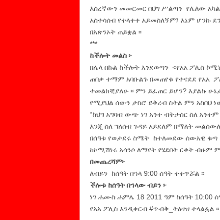
እስረኛውን መመርመር በህግ ሥልጣን የሌለው አካል/
አስተሳሰብ የተላቀቀ አይመስለኝም፤ እኔም ሆንኩ ደን
በአጽንኦት ጠይቋል ፡፡
***
ከችሎት መልስ ፦
በሌላ በኩል ከችሎት እንደወጣን <የአአ ፖሊስ ኮሚ
ጠበቃ ተማም አባቡልጉ በመጠየቁ የተናደደ የአአ ፖ
ተመልክቺያለሁ ፡፡ ምን ይፈጠር ይሆን? እያልኩ ሁኔ
የሚያህል ሰውን ታስሮ ይቅረብ ስትል ምን አስበህ 
“ከህግ አግባብ ውጭ ነገ አንተ ብትታሰር ስለ አንተም
እንጂ ስለ ግለሰብ ጉዳይ አይደለም በማለት መልሰውለታ
በሰዓቱ የወታደሩ ስሜት ከተለመደው ሰውአዊ ቁጣ ወ
ከኮሚሽነሩ አሳንሶ ለማየት የሄደበት ርቀት ብዙም ም
በመጨረሻም፦
ለብይን ከሰዓት በኀላ 9:00 ሰዓት ተቀጥሯል ፡፡
ችሎቱ ከሰዓት በኀላው ብይን ፦
ነገ ሐሙስ ሐምሌ 18 2011 ዓም ከሰዓት 10:00 
የአአ ፖሊስ እንዲቀርብ #ጥብቅ_ትዕዛዝ ተላልፏል ፡፡ 