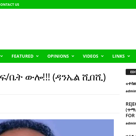
CONTACT US
FEATURED
OPINIONS
VIDEOS
LINKS
EDI
ፍ/ቤት ውሎ!!! (ዳንኤል ሺበሺ)
«ተከ
admi
REJE
(ጥማድ
FOR 
admi
ዘፈን