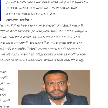
ጋዜጠኛ ኤልያስ ገብሩን ወደ ፍ/ቤት ለማቅረብ ፈቃደኛ አልሆነም፡፡
ይህንን በተመለከተ የህግ ጠበቃ አቶ ተማም አባቡልጉ ከላይ
ለተጠቀሰው ፍ/ቤቱ አቤቱታ አቅርቧል ፡፡
አበቱታው በጥቅሉ ፦
ፖሊስ እርምጃ ለፍ/ቤቱ ያለውን ንቀት ያሳያል፤ ህግ ሊከበር፤ ፍ/ቤቶች
ሚሽነር ታስሮ ከደንበኛዬ ጋር እንዲቀርቡ ይታዘዝልን በማለት ጠይቋል ፡፡
ራው የአአ ፖሊስ ሳይሆን የፌዴራሉ ፖሊስ ነው፤ እኛ በአደራ ነው
 ፖሊስ አለ ወይስ የለም?” ብላ ለጠየቀችው ጥያቄ መልስ ሰጭው የአአ
ጥቷል፡፡ ዳኛዋ ቀጠለችና “ተከሳሽ እናንተጋ መኖር ወይም አለመኖሩን
 እኛ በአደራ ተቀብለናል የሚል ደብዳቤ እንደት ፃፋችሁ?” እንደት
ጠንና በተባለው ቀን እናቀርባለን” በማለት ተከሳሹ በአአ ፖሊስ እጅ
ጀመሪያ
መጥም፤
ሲሆን ነው፤
 እጅ
በህግና
! በዜጎች
ላ በኩል