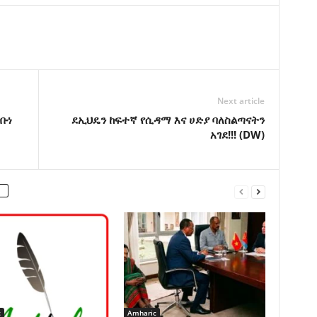
Next article
ቡነ
ደኢህዴን ከፍተኛ የሲዳማ እና ሀድያ ባለስልጣናትን
አገደ!!! (DW)
c
Amharic