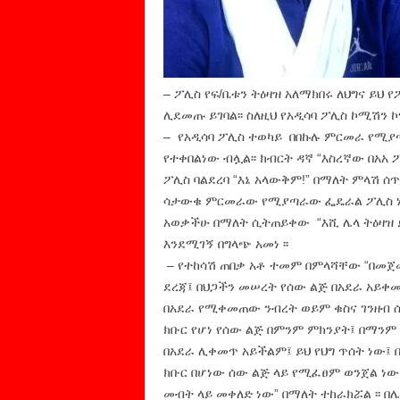
– ፖሊስ የፍ/ቤቱን ትዕዛዝ አለማክበሩ ለህግና ይህ የ
ሊደመጡ ይገባል፡፡ ስለዚህ የአዲሳባ ፖሊስ ኮሚሽን ኮ
– የአዲሳባ ፖሊስ ተወካይ በበኩሉ ምርመራ የሚያጣ
የተቀበልነው ብሏል፡፡ ክብርት ዳኛ “እስረኛው በአአ
ፖሊስ ባልደረባ “እኔ አላውቅም!” በማለት ምላሽ ሰ
ሳታውቁ ምርመራው የሚያጣራው ፌዴራል ፖሊስ ነው፤
አወቃችሁ በማለት ሲትጠይቀው “እሺ ሌላ ትዕዛዝ ይሰ
እንደሚገኝ በግላጭ አመነ ፡፡
– የተከሳሽ ጠበቃ አቶ ተመም በምላሻቸው “በመ
ደረጃ፤ በህጋችን መሠረት የሰው ልጅ በአደራ አይቀ
በአደራ የሚቀመጠው ንብረት ወይም ቁስና ገንዘብ 
ክቡር የሆነ የሰው ልጅ በምንም ምክንያት፤ በማንም
በአደራ ሊቀመጥ አይችልም፤ ይህ የህግ ጥሰት ነው፤ 
ክቡር በሆነው ሰው ልጅ ላይ የሚፈፀም ወንጀል ነው
መብት ላይ መቀለድ ነው” በማለት ተከራክሯል ፡፡ በሌ