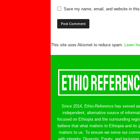
Save my name, email, and website in this
This site uses Akismet to reduce spam.
Learn ho
Since 2014, Ethio-Reference has served a
independent, alternative source of informat
focused on Ethiopia and the surrounding regi
believe that what matters to Ethiopia and its 
matters to us. To ensure we serve our comm
with integrity, Diversity, Equity, and Inclusion