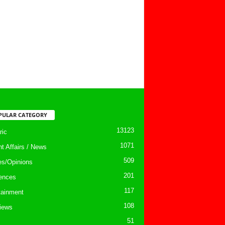
PULAR CATEGORY
13123
ic
1071
nt Affairs / News
509
les/Opinions
201
ences
117
tainment
108
views
51