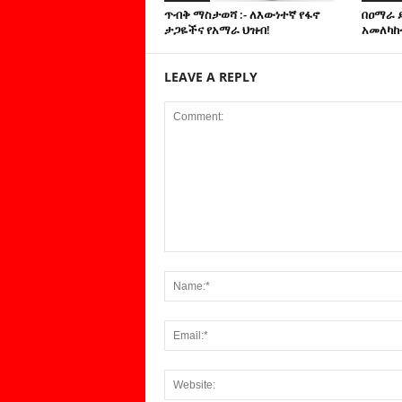
ጥብቅ ማስታወሻ :- ለእውነተኛ የፋኖ
በዐማራ 
ታጋዬችና የአማራ ህዝብ!
አመለካከ
LEAVE A REPLY