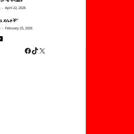
n
-
April 22, 2026
ነኔ ደሴቶች’’
n
-
February 25, 2026
Facebook
TikTok
X