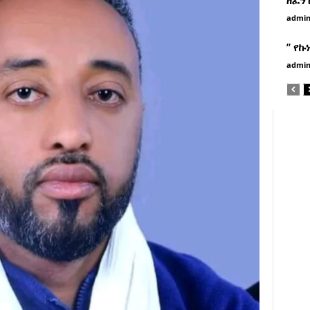
admi
” የኩ
admi