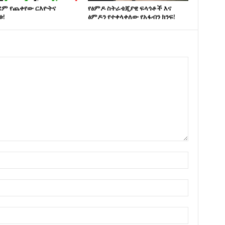
ደም የጨቀየው ርእዮትና
የፅምዶ ስትራቴጂያዊ ፍላጎቶች እና
ቱ!
ፅምዶን የተቀላቀለው የአፋብን ክንፍ!