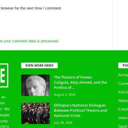
 browser for the next time I comment.
w your comment data is processed.
EVEN MORE NEWS
PO
Amhar
The Theatre of Power:
Caligula, Abiy Ahmed, and the
Curre
Politics of...
Artic
August 3, 2026
s an
Refer
ion
Ethiopia’s National Dialogue:
on. We
Enter
Between Political Theatre and
National Crisis
people
Inter
unity
July 30, 2026
Sport
 (DEI)