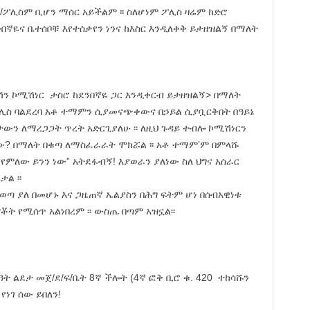
ፖሊስም ቢሆን ማሰር አይችልም ፡፡ ስለሆነም ፖሊስ ዛሬም ከድሮ
በኛዬና ቤተሰቦቹ እየተሰቃየን ነንና ከእስር እንዲለቀቅ ይታዘዝልኝ በማለት
ሽን ኮሚሽነር ታስሮ ከደንበኛዬ ጋር እንዲቀርብ ይታዘዝልኝ> በማለት
ሊስ ባልደረባ አቶ ተማምን ሲያመናጭቀውና በኃይል ሲያቧርቅበት በዓይኔ
ታውን ለማረጋጋት ጥረት አድርጊያለሁ ፡፡ ለዚህ ጉዳይ ተብሎ ኮሚሽነርን
ነው? በማለት በቁጣ ለማስፈራራት ሞክሯል ፡፡ አቶ ተማም’ም በምላሹ
 የምለው ይንን ነው” አትደፋብኝ! እያወራን ያለነው ስለ ህግና አሰራር
ል ፡፡
ጣ ያለ በመሆኑ እና ጋዜጠኛ ኤልያስን በሕግ ፍትም ሆነ በሰብአዊነቱ
ቾት የሚሰጥ አልነበረም ፡፡ ውስጤ በጣም አዝኗል፡፡
ሰዓት ልደታ መጀ/ደ/ፍ/ቤት 8ኛ ችሎት (4ኛ ፎቅ ቢሮ ቁ. 420 ተከሳሹን
የነገ ሰው ይበለን!