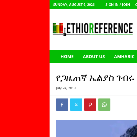
SUNDAY, AUGUST 9, 2026
SIGN IN / JOIN
E
t
h
i
o
R
e
HOME
ABOUT US
AMHARIC
f
e
r
የጋዜጠኛ ኤልያስ ገብሩ 
e
n
July 24, 2019
c
e