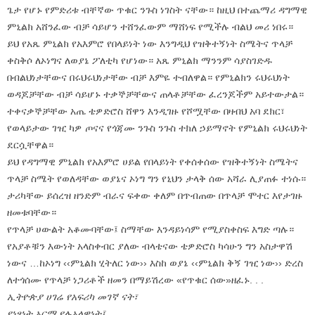
ጌታ የሆኑ የምድሪቱ ብቸኛው ጥቁር ንጉስ ነገስት ናቸው። ከዚህ በተጨማሪ ዳግማዊ
ምኒልክ አሸንፈው ብቻ ሳይሆን ተሸንፈውም ማሸነፍ የሚችሉ ብልህ መሪ ነበሩ።
ይህ የአጼ ምኒልክ የአእምሮ የበላይነት ነው እንግዲህ የዝቅተኝነት ስሜትና ጥላቻ
ቀስቅሶ ለኦነግና ለወያኔ ፖለቲካ የሆነው። አጼ ምኒልክ ማንንም ሳያስገድዱ
በብልህነታቸውና በሩህሩህነታቸው ብቻ እምዬ ተብለዋል። የምኒልክን ሩህሩህነት
ወዳጆቻቸው ብቻ ሳይሆኑ ተቃኞቻቸውና ጠላቶቻቸው ፈረንጆችም አይተውታል።
ተቀናቃኞቻቸው አጤ ቴዎድሮስ ሸዋን እንዲገዙ የሾሟቸው በዛብህ አባ ደክር፣
የወላይታው ገዢ ካዎ ጦናና የጎጃሙ ንጉስ ንጉስ ተክለ ኃይማኖት የምኒልክ ሩህሩህነት
ደርሷቸዋል።
ይህ የዳግማዊ ምኒልክ የአእምሮ ሀይል የበላይነት የቀሰቀሰው የዝቅተኝነት ስሜትና
ጥላቻ ስሜት የወለዳቸው ወያኔና ኦነግ ግን የኒህን ታላቅ ሰው አሻራ ሊያጠፉ ተነሱ።
ታሪካቸው ይሰረዝ ዘንድም ብራና ፍቀው ቀለም በጥብጠው በጥላቻ ሞተር እየታገዙ
ዘመቱባቸው።
የጥላቻ ሀውልት አቆሙባቸው፤ ስማቸው እንዳይነሳም የሚያስቀስፍ እግድ ጣሉ።
የአያቶቹን እውነት አላስቀብር ያለው ብላቴናው ቴዎድሮስ ካሳሁን ግን አስታዋሽ
ነውና …ከኦነግ ‹‹ምኒልክ ሂትለር ነው›› እስከ ወያኔ ‹‹ምኒልክ ቅኝ ገዢ ነው›› ድረስ
ለተጎሰሙ የጥላቻ ነጋሪቶች ዘመን በማይሽረው «የጥቁር ሰው»ዘፈኑ. . .
ኢትዮጵያ ሀገሬ የአፍሪካ መገኛ ናት፣
የነፃነት አርማ የሉአላዊነት፤