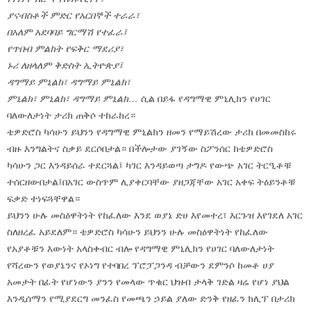
ያናብስቶች ምድር የአርበኞች ተራራ፣
በአለም አደባባይ ግርማሽ የተፈራ፤
የጥበብ ምልክት የፍቅር ማደሪያ፣
ኑሪ ለዘላለም ቅድስት ኢትዮጵያ፤
ዳግማይ ምኒልክ፣ ዳግማይ ምኒልክ፣
ምኒልክ፣ ምኒልክ፣ ዳግማይ ምኒልክ…
ሲል በይፋ የዳግማዊ ምኒሊክን የሀገር
ባለውለታነት ታሪክ ጠቅሶ ተከራከረ።
ቴዎድሮስ ካሳሁን ይህንን የዳግማዊ ምኒልክን ዘመን የማይሽረው ታሪክ በመመስከሩ
ብዙ እንግልትና ስቃይ ደርሶበታል። በችሎታው ያገኝው ስፖንሰር ከቴዎድሮስ
ካሳሁን ጋር እንዳይሰራ ተደርጓል፤ ካገር እንዳይወጣ ታግዶ የውጭ አገር ትርዒቶቹ
ተሰርዘውበታል፤በአገር ውስጥም ሊያቀርባቸው ያዘጋጃቸው አገር አቀፍ ትዕይንቶቹ
ፍቃድ ተነፍጓቸዋል።
ይህንን ሁሉ መስዕዋትነት የከፈለው እንደ ወያኔ ድሀ እየመተረ፣ እርጉዝ እየገደለ አገር
ስለዘረፈ አይደለም። ቴዎድሮስ ካሳሁን ይህንን ሁሉ መስዕዋትነት የከፈለው
የአያቶቹን እውነት አላስቀብር ብሎ የዳግማዊ ምኒሊክን የሀገር ባለውለታነት
የሻረውን የወያኔንና የኦነግ የተባበረ ፕሮፓጋንዳ ብቻውን ደምንሶ ከመቶ ሀያ
አመታት በፊት የሆነውን ያንን የመላው ጥቁር ህዝብ ታላቅ ገድል ዛሬ የሆነ ያህል
እንዲሰማን የሚያደርግ መንፈስ የመጫን ኃይል ያለው ድንቅ የዘፈን ክሊፕ በታሪክ