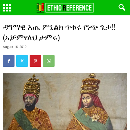
ዳግማዊ አጤ ምኒልክ ጥቁሩ የነጭ ጌታ!!
(አቻምየለህ ታምሩ)
August 16, 2019