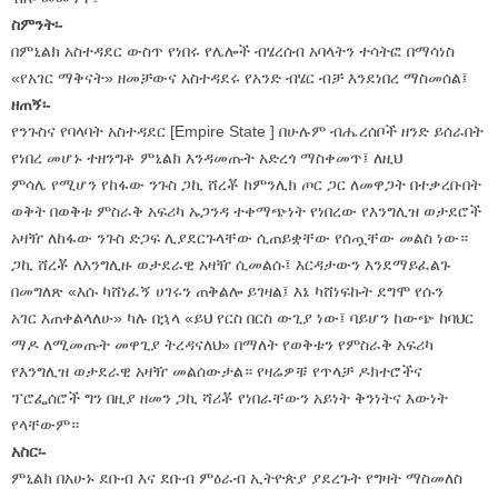
ስምንት፡-
በምኒልክ አስተዳደር ውስጥ የነበሩ የሌሎች ብሄረሰብ አባላትን ተሳትፎ በማሳነስ
«የአገር ማቅናት» ዘመቻውና አስተዳደሩ የአንድ ብሄር ብቻ እንደነበረ ማስመሰል፤
ዘጠኝ፡-
የንጉስና የባላባት አስተዳደር [Empire State ] በሁሉም ብሔረሰቦች ዘንድ ይሰራበት
የነበረ መሆኑ ተዘንግቶ ምኒልክ እንዳመጡት አድረጎ ማስቀመጥ፤ ለዚህ
ምሳሌ የሚሆን የከፋው ንጉስ ጋኪ ሸረቾ ከምንሊክ ጦር ጋር ለመዋጋት በተቃረቡበት
ወቅት በወቅቱ ምስራቅ አፍሪካ ኡጋንዳ ተቀማጭነት የነበረው የእንግሊዝ ወታደሮች
አዛዥ ለከፋው ንጉስ ድጋፍ ሊያደርጉላቸው ሲጠይቋቸው የሰጧቸው መልስ ነው።
ጋኪ ሸረቾ ለእንግሊዙ ወታደራዊ አዛዥ ሲመልሱ፤ እርዳታውን እንደማይፈልጉ
በመግለጽ «እሱ ካሸነፈኝ ሀገሩን ጠቅልሎ ይገዛል፤ እኔ ካሸነፍኩት ደግሞ የሱን
አገር እጠቀልላለሁ» ካሉ በኋላ «ይህ የርስ በርስ ውጊያ ነው፤ ባይሆን ከውጭ ከባህር
ማዶ ለሚመጡት መዋጊያ ትረዳናለህ» በማለት የወቅቱን የምስራቅ አፍሪካ
የእንግሊዝ ወታደራዊ አዛዥ መልሰውታል። የዛሬዎቹ የጥላቻ ዶክተሮችና
ፕሮፌሰሮች ግን በዚያ ዘመን ጋኪ ሻሪቾ የነበራቸውን አይነት ቅንነትና እውነት
የላቸውም።
አስር፡-
ምኒልክ በአሁኑ ደቡብ እና ደቡብ ምዕራብ ኢትዮጵያ ያደረጉት የግዛት ማስመለስ