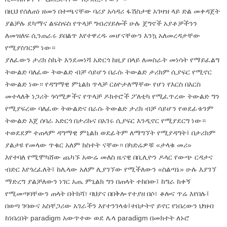
በዚህ የሰለጠነ ዘመን በተጫናቸው ባሪያ አሳዳሪ ፋሽስታዊ አገዛዝ ላይ ድል መቀዳጀት
ያልቻሉ ደካማና ልፍስፍስ የጥላቻ ግብረሃይሎች ሁሉ ጀግኖች አያቶቻችንን
ለመዝለፍ ሲንጠራሩ ይበልጥ እየተዋረዱ መሆናቸውን እንኳ አለመረዳታቸው
የሚያስገርም ነው።
ያለፈውን ታሪክ ስኬት እንደመነሻ አድርጎ ከዚያ በላይ ለመስራት መነሳት የማይፈልግ
ትውልድ ባለፈው ትውልድ ብቻ ሳይሆን በራሱ ትውልድ ታሪክም ሲያፍር የሚኖር
ትውልድ ነው። የዳግማዊ ምኒልክ ጥላቻ ርዕዮታለማቸው የሆነ የእርስ በእርስ
መተላለቅ ነጋሪት ጎሳሚዎችና የጥላቻ ዶክተሮች ፖለቲካ የሚፈጥረው ትውልድ ግን
የሚያፍረው ባለፈው ትውልድና በራሱ ትውልድ ታሪክ ብቻ ሳይሆን የወደፊቱንም
ትውልድ እጀ ሰባራ አድርጎ በታሪኩና በአገሩ ሲያፍር እንዲኖር የሚያደርግ ነው።
ተወደደም ተጠላም ዳግማዊ ምኒልክ ወደፊትም ለማግኘት የሚያዳግት፤ በታሪክም
ያልታዩ የመላው ጥቁር አለም ክስተት ናቸው። በካድሬዎቹ «ታላቁ መሪ»
እየተባለ የሚሞካሸው ጨካኙ አውሬ መለስ ዜናዊ በቢሊዮን ዶላር የውጭ ርዳታና
ብድር እየጎረፈለት፤ ከሌላው አለም ሊያገኘው የሚችለውን «ስልጣኔ» ሁሉ እያገኘ
ማድረግ ያልቻለውን ነገር አጤ ምኒልክ ግን በጠላት ተከበው፤ ከግራ ከቀኝ
የሚመጣባቸውን ጠላት በትክሻ፣ ባህያና በበቅሎ የተያዘ በሶ፣ ቆሎና ጥሬ እየበሉ፤
በወጣ ገባውና አስቸጋሪው አገራችን እየተንገላቱ፤ተበታትኖ ይኖር የነበረውን ህዝብ
ከነበረበት paradigm አውጥተው ወደ ሌላ paradigm በመክተት ለኑሮ