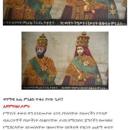
ዳግማዊ አጤ ምኒልክ ጥቁሩ የነጭ ጌታ!!
አቻምየለህ ታምሩ
የማንነት ቀውስ ዋግ እንደመታው አገዳ ያኮሰሳቸው የዘመናችን የጥላቻ
ብሔርተኞች የበታችነት ስነልቦናቸው ታሪክ በማርከስና ጀግኖችን በመዝለፍ
የሚሽርላቸው እየመሰላቸው በዘመናቸው በድቅድቅ የባርነት ጨለማ ውስጥ