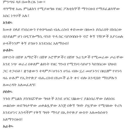
ምንጣፍ ላይ በመቅረጹ ነው።
ዳግማዊ አጤ ምኒልክን የሚያወግዙ የዘር ፖለቲከኞች ማገናዘብ የማይፈልጓቸው
አስር ነጥቦች አሉ፤
አንድ፡-
ከመቶ በላይ የነበረውን የተበጣጠሰ ብሔረሰብ ቀድመው በዘመኑ ይሰራበት በነበረው
በኃይልም ሆነ በዲፕሎማሲ ባንድ ጥላ ስር ባያሰባስቡት ኖሮ ቅኝ ገዥዎች እያናጠሉ
ሁላችንንም ቅኝ ይገዙን እንደነበረ አለማሰብ፤
ሁለት፡-
በዋናነት በሸዋ አማሮች፣ በሸዋ ኦሮሞዎችና በሸዋ ጉራጌዎች የሚመራው ጦራቸው
እንደ ነጭ ወራሪ በቀለም ልዩነት የዘር ግንብ የሚገነባ ሳይሆን ካስገበረው ህዝብ
ጋር ተጋብቶ፣ ቋንቋውን ተላምዶ፣ሀገሩን ሀገሬ ብሎ ኗሪ መሆኑንና በዚህም የተነሳ
ዛሬ ሁሉም የኢትዮጵያ ብሔረሰብ በነጮች ፊት ቀና ብሎ እንዲሄድ ማስቻሉን
ለመረዳት አለመፈለግ፤
ሶስት፡-
ንጉስ ምኒልክ ያስገበሯቸው ግዛቶች እንደ ሀገር ህልውና ያልነበራቸው ስለነበሩ
መልስው ወደግዛታቸው ጠቀልሏቸው እንጅ በቅኝ ግዛት ያዟቸው የሚባለው ትረካ
እንደሆነና አንዳችም የቅኝ ግዛት ማሳያ በኢትዮጵያ ውስጥ አለመከሰቱን
አለማገናዘብ፤
አራት፡-