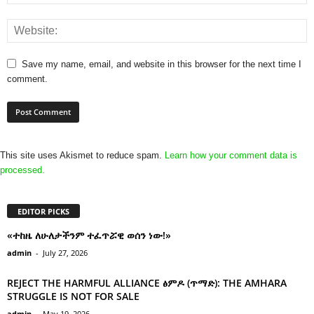
Save my name, email, and website in this browser for the next time I
comment.
This site uses Akismet to reduce spam.
Learn how your comment data is
processed.
EDITOR PICKS
«ተከዜ ለሁለታችንም ተፈጥሯዊ ወሰን ነው!»
admin
-
July 27, 2026
REJECT THE HARMFUL ALLIANCE ፅምዶ (ጥማድ): THE AMHARA
STRUGGLE IS NOT FOR SALE
admin
-
May 19, 2026