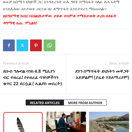
ዘመቻ ከሰሜን ህዝቦች ጋር እንዳደረጉት ሁሉ ግዛት ከማስፋት ባለፈ ሌላ አላማ
እንደሌለው እየታወቀ ጦርነቱ ዘር ለማጥፋት እንደተደረገ ማስመሰል።
ዘለዓለማዊ ክብር በብልህነታቸው ታይቶ ተሰምቶ የማይታወቅ ታሪክ ለጻፉት
ዳግማዊ አጤ ምኒልክ!
Previous article
Next article
ደቡብ ግሎባል ባንክ 4.8 ሚሊየን
ደሃን በማጥፋት ድህነትን መዋጋት
ብር ተዘረፈ! የተዘራፊ ባንኮቻችንን
አይቻልም! (ያሬድ ሃይለማሪያም)
ቁጥር 22 ደርሷል ( ኤልያስ መሰረት)
RELATED ARTICLES
MORE FROM AUTHOR