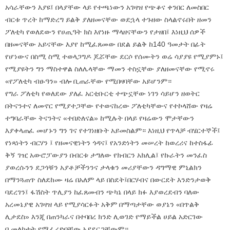
አሳራቸውን እያዩ፤ በላያቸው ላይ የተጫነውን አገዛዝ የጭቆና ቀንበር ለመስበር
ብርቱ ጥረት ከማድረግ ይልቅ ያለዘመናቸው ወደኋላ ተጉዘው ስላልኖሩበት ዘመን
ፖለቲካ የወለደውን የሀጢዓት ክስ እየነዙ ማላዘናቸውን የታዘበ፤ እነዚህ ሰዎች
በዘመናቸው አይናቸው እያየ ከሚፈጸመው በደል ይልቅ ከ140 ዓመታት በፊት
የሆነውና በስሚ ስሚ ተወላጋግዶ ጆሯቸው ደርሶ የሰሙትን ወሬ ሳያያዩ የሚያምኑ፤
የሚያዩትን ግን ማስተዋል ስለሌላቸው ማመን ተስኗቸው ያለዘመናቸው የሚኖሩ
«የፖለቲካ ብፁዓን» ብሎ ቢጠራቸው የሚበዛባቸው አይሆንም።
የግራ ፖለቲካ የወለደው ያለፈ አርቲቡርቲ ተጭኗቸው ነገን ሳይሆን ዘወትር
በትናንተና ለመኖር የሚያተጋቸው የተወናከረው ፖለቲካቸውና የተኮላሸው የዛሬ
ተግባራቸው ትናንትና «ተበድለናል» ከሚሉት በላይ የዛሬውን ሞታቸውን
እያቀላጠፈ መሆኑን ግን ገና የተገነዘቡት አይመስልም። እነዚህ የጥላቻ ብሄርተኞች፤
የነጻነትን ብርሃን ፤ የዘመናዊነትን ጎዳና፤ የአንድነትን መሠረት ከወረሪና ከተስፋፊ
ቅኝ ገዢ አውሮፓውያን በብርቱ ታግለው የክብርን አክሊል፤ የኩራትን መንፈስ
ያወረሱንን ደጋጎቹን አያቶቻችንንና ታላቁን መሪያቸውን ዳግማዊ ምኒልክን
በማንጓጠጥ ስለደከሙ ዛሬ በአለም ላይ በስደት፤በርሃብና በውርደት እንድንታወቅ
ባደረገን፤ ፋሽስት ጥሊያን ከፈጸመብን ጭካኔ በላይ ክፉ እያወረደብን ባለው
አረመኔያዊ አገዛዝ ላይ የሚያሳርፉት አቅም በማጣታቸው ወያኔን «በጥልቅ
ሊታደስ» እንጂ በጠንካራና በተባበረ ክንድ ሊወገድ የማይችል ሀይል አድርገው
ቢመለከቱት የሚፈረድባቸው አያደርጋቸውም።