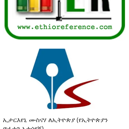
ኢታርእየኒ ሙስናሃ ለኢትዮጵያ (የኢትዮጵያን
ጥፋቷን አታሳየኝ)