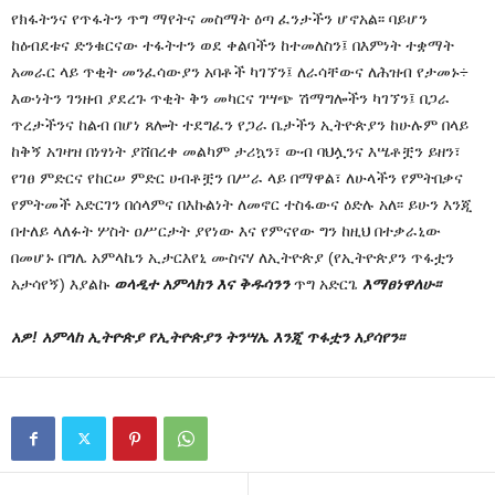
የክፋትንና የጥፋትን ጥግ ማየትና መስማት ዕጣ ፈንታችን ሆኖአል፡፡ ባይሆን
ከዕብደቱና ድንቁርናው ተፋትተን ወደ ቀልባችን ከተመለስን፤ በእምነት ተቋማት
አመራር ላይ ጥቂት መንፈሳውያን አባቶች ካገኘን፤ ለራሳቸውና ለሕዝብ የታመኑ÷
እውነትን ገንዘብ ያደረጉ ጥቂት ቅን መካርና ገሣጭ ሽማግሎችን ካገኘን፤ በጋራ
ጥረታችንና ከልብ በሆነ ጸሎት ተደግፈን የጋራ ቤታችን ኢትዮጵያን ከሁሉም በላይ
ከቅኝ አገዛዝ በነፃነት ያሸበረቀ መልካም ታሪኳን፣ ውብ ባህሏንና እሤቶቿን ይዘን፣
የገፀ ምድርና የከርሠ ምድር ሀብቶቿን በሥራ ላይ በማዋል፣ ለሁላችን የምትበቃና
የምትመች አድርገን በሰላምና በእኩልነት ለመኖር ተስፋውና ዕድሉ አለ፡፡ ይሁን እንጂ
በተለይ ላለፉት ሦስት ዐሥርታት ያየነው እና የምናየው ግን ከዚህ በተቃራኒው
በመሆኑ በግሌ አምላኬን ኢታርእየኒ ሙስናሃ ለኢትዮጵያ (የኢትዮጵያን ጥፋቷን
አታሳየኝ) እያልኩ
ወላዲተ አምላክን እና ቅዱሳንን
ጥግ አድርጌ
እማፀነዋለሁ፡፡
አዎ! አምላከ ኢትዮጵያ የኢትዮጵያን ትንሣኤ እንጂ ጥፋቷን አያሳየን፡፡