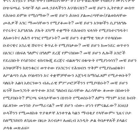
ዋናና አንኳሩን ጉዳይ ትተን በመደበኛውም ሆነ በማኅበራዊው የብዙኃን መገናኛዎች
በጭፍጫፊ ጉዳዮች ላይ መላ ኃይላችንን እናባክናለን? መቼ ይሆን ኢትዮጵያ ውስጥ
የሕዝብ ድምጽ የሚሰማው? መቼ ይሆን ሕዝብ ያልመረጣቸው/ያልወከላቸው
ጮሌዎች አገር ማመሳቸውን የሚያቆሙት? መቼ ይሆን አገዛዞችን ሲያገለግሉ
የኖሩትና እያገለገሉ ያሉት ደካማ ተቋማት የሕዝብን ፍላጎት የሚያስተናግዱት፣
ለእውነትና ለሕግ ተገዢ የሚሆኑት? መቼ ይሆን ተቋማዊ ገጽታ የተላበሰው
ቡድናዊና አገራዊ ሸፍጥና ቅጥፈት የሚያበቃው? መቼ ይሆን ከመንደር ወጥተን
በአገር፣ በክፍለ ዓለምና በዓለም ደረጃ የምናስበው? መቼ ይሆን ሌሎች አገሮች
የደረሰቡት የሳይንስና ቴክኖሎጂ ደረጃና ብልጽግና በቁጭት የሚያነሳሳን? መቼ ይሆን
አገዛዞቻችን ከድንቁርና ወጥተው የአገርንና የሕዝብን ጥቅም የሚያስጠበቁት፣
ለሥልጣን ሲሉ የባዕዳንን እና ተቋሞቻቸውን አጀንዳ ከማስፈጸም የሚታቀቡት?
ባለቤት አልባ አድርገውን ብሔራዊ ምሥጦሮቻችንን የሚያባክኑት? መቼ ይሆን
ዜጎች ከመንጋነት ወጥተው እንደ ግለሰብ በራሳቸው ለራሳቸው ቆመው በሰውነት
የሚያስቡት? ምርጫ ፍላጎታቸውን በነፃነት የሚወስኑት? ለምን ማንም እንደ ከብት
በፈለገው መንገድ ያሠማራናል? መቼ ይሆን ‹ሰው› ሆነን የምናልፈው? እነዚህ
ሁላችንን የሚመለከቱ ጥያቄዎቸ እንቀጥል ካልን ማብቂያ የላቸውም፡፡ ጊዜና ቦታ
ስለሚገድበን ለጊዜው በዚሁ እናብቃ፡፡ ለጠቢብ አንዲት ቃል ትበቃዋለች ይላልና
ታላቁ መጽሐፍ፡፡