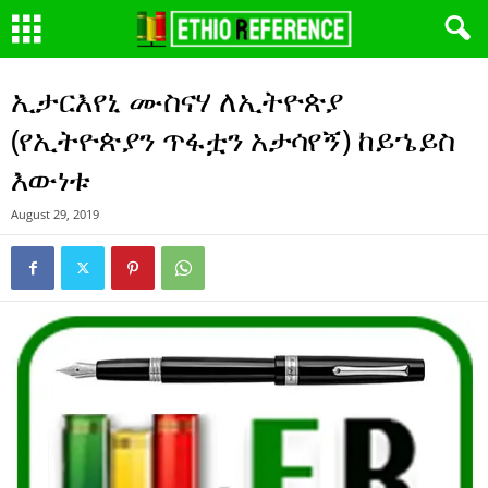
ኢታርእየኒ ሙስናሃ ለኢትዮጵያ
(የኢትዮጵያን ጥፋቷን አታሳየኝ) ከይኄይስ
እውነቱ
August 29, 2019