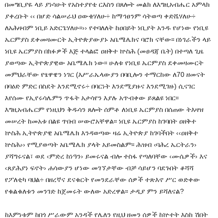
በመግቢያዬ ላይ ያነሳሁት የአስተያየቴ ርእስን በጸሎት መልክ ለእግዚአብሔር አምላክ
ያቀረቡት ‹‹ በሆድ ሳልሠራህ ዐውቄሃለሁ÷ ከማኅፀንም ሳትወጣ ቀድሼሃለሁ÷
ለአሕዛብም ነቢይ አድርጌሃለሁ፡፡›› የተባለለት ከዐበይት ነቢያት አንዱ የሆነው የነቢዩ
ኤርምያስ ደቀመዛሙርት ኢትዮጵያውያኑ አቤሜሌክና ባሮክ ናቸው፡፡ በነገራችን ላይ
ነቢዩ ኤርምያስ በክፉዎች እጅ ተላልፎ ዐዘቅተ ኵስሕ (መፀዳጃ ቤት) በተጣለ ጊዜ
ያወጣው ኢትዮጵያዊው አቤሜሌክ ነው፡፡ ሁለቱ የነቢዩ ኤርምያስ ደቀመዛሙርት
መምህራቸው የፄዋዌን ነገር (እሥራኤላውያን በባቢሎን ተማርከው ለ70 ዘመናት
በባዕድ ምድር በስደት እንደሚኖሩ÷ በባርነት እንደሚያዙና እንደሚገዙ) ሲናገር
እየሰሙ የኢየሩሳሌምን ጥፋት አታሳየን እያሉ አጥብቀው ይጸልዩ ነበር፡፡
እግዚአብሔርም የነዚህን ቅዱሳን ጸሎት ሰምቶ ለነቢዩ ኤርምያስ በሰጠው ትእዛዝ
መሠረት ከመአቱ በልዩ ጥበብ ሠውሮአቸዋል፡፡ ነቢዩ ኤርምያስ ከገባበት ዐዘቅተ
ኵስሕ ኢትዮጵያዊ አቤሜሌክ እንዳወጣው ዛሬ ኢትዮጵያ ከገባችበት ‹‹ዐዘቅተ
ኵስሕ›› የሚያወጣት አቤሜሌክ ያላት አይመስልም፡፡ ሕዝብ ‹ባሕረ ኤርትራን›
ያሻግሩናል፣ ወደ ‹ምድረ ከነዓን› ይመሩናል ብሎ ተስፋ የጣለባቸው ‹ሙሴዎች› እና
‹ጸያሕያነ ፍኖት› ሐሳውያን ሆነው መገኘታቸው ብቻ ሳይሆን ባደጉበት ቆሻሻ
የፖለቲካ ባህል÷ በዘረኛና ደናቁርት የመንደራቸው ሰዎች ተጽእኖ ሥር ወድቀው
የቁልቁለቱን መንገድ ከጀመሩት ውለው አድረዋል፡፡ ታዲያ ምን ይሻለናል?
ከእምነቱም ከበጎ ሥራውም አንዳች የሌለን የዚህ ዘመን ሰዎች ከኵተት እስከ ሽበት