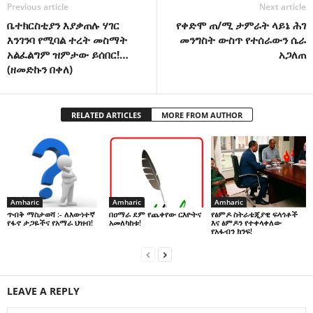
Previous article
Next article
ቤተክርስቲያን እያቃጠሉ ሃገር
የቀድሞ ጠ/ሚ ታምራት ላይኔ ሕገ
እንገንባ የሚባል ተረት መስማት
መንግስት ውስጥ የተሰራውን ሴራ
አልፈልግም ዝምታው ይሰበር!…
አጋለጠ
(ዘመድኩን በቀለ)
RELATED ARTICLES
MORE FROM AUTHOR
Amharic
Amharic
Amharic
በዐማራ ደም የጨቀየው ርእዮትና
የፅምዶ ስትራቴጂያዊ ፍላጎቶች
ጥብቅ ማስታወሻ :- ለእውነተኛ
አመለካከቱ!
እና ፅምዶን የተቀላቀለው
የፋኖ ታጋዬችና የአማራ ህዝብ!
የአፋብን ክንፍ!
LEAVE A REPLY