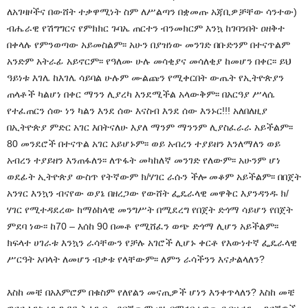
ለአገዛዞችና በውሸት ተቃዋሚነት ስም ለሥልጣን በቋመጡ አጃቢዎቻቸው ሳንተው)
ብሔራዊ የሽግግርና የምክክር ጉባኤ ጠርተን ብንመክርም እንኳ ከገባንበት ዐዘቅተ
በቀላሉ የምንወጣው አይመስልም፡፡ አሁን በያዝነው መንገድ በቡድንም በተናጥልም
አንድም አትራፊ አይኖርም፡፡ የዓለሙ ሁሉ መሳቂያና መሳለቂያ ከመሆን በቀር፡፡ ይህ
ዓይነቱ እገሌ ከእገሌ ሳይባል ሁሉም ሙልጩን የሚቀርበት ውጤት የኢትዮጵያን
ጠላቶች ካልሆነ በቀር ማንን ሊያረካ እንደሚችል አላውቅም፡፡ በአርዓያ ሥላሴ
የተፈጠርን ሰው ነን ካልን እንደ ሰው እናስብ እንደ ሰው እንኑር!!! አለበለዚያ
በኢትዮጵያ ምድር አገር እበትናለሁ እያለ ማንም ማንንም ሊያስፈራራ አይችልም፡፡
80 መንደሮች በተናጥል አገር አይሆኑም፡፡ ወይ አብረን ተያይዘን እንለማለን ወይ
አብረን ተያይዘን እንጠፋለን፡፡ ለጥፋት መካከለኛ መንገድ የለውም፡፡ አሁንም ሆነ
ወደፊት ኢትዮጵያ ውስጥ የትኛውም ክ/ሃገር ራሱን ችሎ መቆም አይችልም፡፡ በበጀት
አንፃር እንኳን ብናየው ወያኔ በዘረጋው የውሸት ፌዴራላዊ መዋቅር እያንዳንዱ ክ/
ሃገር የሚተዳደረው ከማዕከላዊ መንግሥት በሚደረግ የበጀት ድጎማ ሳይሆን የበጀት
ምደባ ነው፡፡ ከ70 – እሰከ 90 በመቶ የሚሸፈን ወጭ ድጎማ ሊሆን አይችልም፡፡
ክፍላተ ሀገራቱ እንኳን ራሳቸውን የቻሉ አገሮች ሊሆኑ ቀርቶ የእውነተኛ ፌዴራላዊ
ሥርዓት አባላት ለመሆን ብቃቱ የላቸውም፡፡ ለምን ራሳችንን እናታልላለን?
እስከ መቼ በአእምሮም በቁስም የለየልን መናጢዎች ሆነን እንቀጥላለን? እስከ መቼ