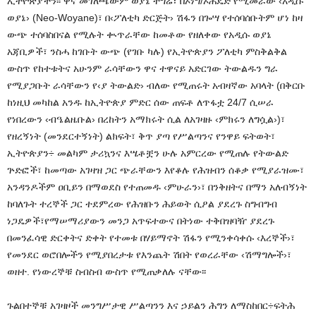
ኢትዮጵያችን፡፡ ዋና መገለጫውም ወያኔ ትግሬ፣ በኦነግ/ኦሕዴድ የሚመራው ‹አዲሱ
ወያኔ› (Neo-Woyane)፣ በ‹ፖለቲካ ድርጅት› ሽፋን በጐሣ የተሰባሰቡትም ሆነ ከዛ
ውጭ ተሰባስበናል የሚሉት ቊጥራቸው ከመቶው የዘለቀው የአዲሱ ወያኔ
አጃቢዎች፣ ንስሓ ከገቡት ውጭ (የገቡ ካሉ) የኢትዮጵያን ፖለቲካ ምስቅልቅል
ውስጥ የከተቱትና አሁንም ራሳቸውን ዋና ተዋናይ አድርገው ትውልዱን ግራ
የሚያጋቡት ራሳቸውን የ‹ያ ትውልድ› ብለው የሚጠሩት አብዛኛው አባላት (በቅርቡ
ከነዚህ መካከል አንዱ ከኢትዮጵያ ምድር ሰው ጠፍቶ ለጥፋቷ 24/7 ሲሠራ
የነበረውን ‹ብዔልዜቡል› በረከትን አማክሩት ሲል ለአገዛዙ ‹ምክሩን ለግሷል›)፣
የዘረኝነት (መንደርተኝነት) ልክፍት፣ ቅጥ ያጣ የሥልጣንና የንዋይ ፍትወት፣
ኢትዮጵያን÷ መልካም ታሪኳንና እሤቶቿን ሁሉ አምርረው የሚጠሉ የትውልድ
ጕድፎች፣ ከመጣው አገዛዝ ጋር ጭራቸውን እየቆሉ የሕዝብን ሰቆቃ የሚያራዝሙ፣
አንዳንዶችም ዐቢይን በማወደስ የተጠመዱ ‹ምሁራን›፣ በንቅዘትና በማን አለብኝነት
ከባለጉት ተረኞች ጋር ተደምረው የሕዝቡን ሕይወት ሲዖል ያደረጉ ስግብግብ
ነጋዴዎች፣የማሠማሪያውን መንጋ አጥፍተውና በትነው ተቅበዝባዥ ያደረጉ
በመንፈሳዊ ድርቀትና ድቀት የተመቱ በሃይማኖት ሽፋን የሚንቀሳቀሱ ‹እረኞች›፣
የመንደር ወሮበሎችን የሚያበረታቱ የእንጨት ሽበት የወረራቸው ‹ሽማግሎች›፣
ወዘተ. የነውረኞቹ ስብስብ ውስጥ የሚጠቃለሉ ናቸው፡፡
ጉልበተኞቹ አገዛዞች መንግሥታዊ ሥልጣንን እና ኃይልን ሕግን ለማስከበር÷ፍትሕ