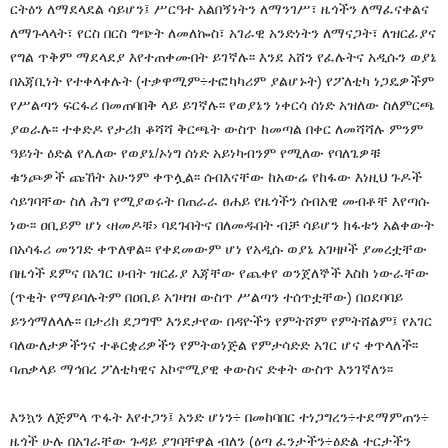
ርትዕን ለማደላደል ሳይሆን፤ ሥርዓተ አልበኝነትን ለማንገሥ፣ ዜጎችን ለማፈናቀልና
ለማጉላላት፣ የርስ በርስ ግጭት ለመለኰስ፣ አገራዊ አንድነትን ለማናጋት፣ ለዝርፊያና
የግል ጥቅም ማደላደያ እየተጠቀሙበት ይገኛሉ፡፡ እንደ አሸን የፈሉትና አዲሱን ወያኔ
በአጃቢነት የተቀላቀሉት (ተቃዋሚም÷ተፎካካሪም ያልሆኑት) የፖለቲካ ነጋዴዎችም
የሥልጣን ፍርፋሪ በመጠባበቅ ላይ ይገኛሉ፡፡ የወያኔን ነቀርሳ ሰነድ አዝለው ስለምርጫ
ያወራሉ፡፡ ተቀድዶ የታሪክ ቆሻሻ ቅርጫት ውስጥ ከመጣል በቀር ለመሻሻሉ ምንም
ዓይነት ዕድል የሌለው የወያኔ/ኦነግ ሰነድ አይነካብንም የሚለው የባለጌዎቹ
ቁንጮዎች ጩኸት አሁንም ቀጥሏል፡፡ ሰብእናቸው ከአውሬ የከፋው እነዚህ ጉዶች
ሳይገባቸው ስለ ሕግ የሚያወሩት በጠራራ ፀሐይ የዜጎችን ሰብአዊ መብቶቸ እየጣሱ
ነው፡፡ ዐቢይም ሆነ ‹ዘመዶቹ› ባደጉበትና በለመዱበት ብቻ ሳይሆን ክፋቱን አልቀውት
በአሳፋሪ መንገድ ቀጥለዋል፡፡ የቀደመውም ሆነ የአዲሱ ወያኔ አገዛዞች ያመረቷቸው
በዜጎች ደምና በአገር ሀብት ዝርፊያ እጃቸው የጨቀየ ወንጀለኞች እስከ ነውራቸው
(ጥቂት የማይባሉትም በዐቢይ አገዛዝ ውስጥ ሥልጣን ተሰጥቷቸው) በዐደባባይ
ይንጎማለላሉ፡፡ በታሪክ ደጋግሞ እንደታየው በዳዮችን የምትሾም የምትሸልም፤ የአገር
ባለውለታዎችንና ተቆርቋሪዎችን የምትወነጅል የምታሳድድ አገር ሆና ቀጥላለች፡፡
ባጠቃላይ ማኅበረ ፖለቲካዊና አኮኖሚያዊ ቀውስና ድቀት ውስጥ እንገኛለን፡፡
እንኳን ለጅምላ ጥፋት እየተጋን፤ አንድ ሆነን÷ በመከባበር ተነጋግረን÷ተደማምጠን÷
ዜጎች ሁሉ በአገራቸው ጉዳይ ያገባቸዋል ብለን (ዕጣ ፈንታችን÷ዕድል ተርታችን