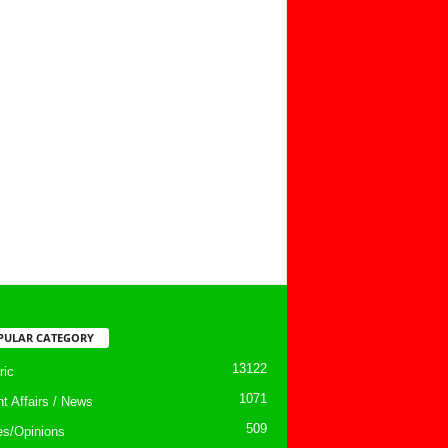
PULAR CATEGORY
13122
ic
1071
nt Affairs / News
509
les/Opinions