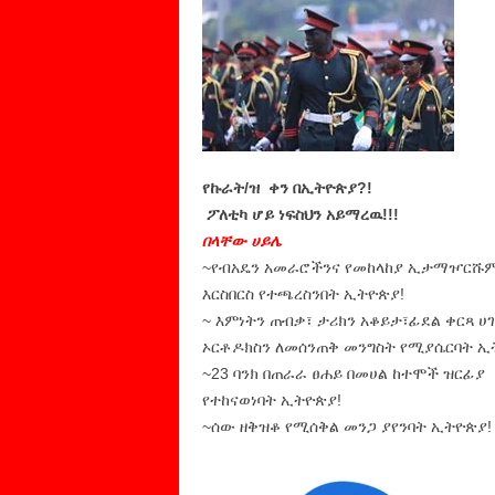
የኩራት/ዝ ቀን በኢትዮጵያ?!
ፖለቲካ ሆይ ነፍስህን አይማረዉ!!!
በላቸው ሀይሌ
~የብአዴን አመራሮችንና የመከላከያ ኢታማዦርሹም
እርስበርስ የተጫረስንበት ኢትዮጵያ!
~ እምነትን ጠብቃ፣ ታሪክን አቆይታ፣ፊደል ቀርጻ ሀ
ኦርቶዶክስን ለመሰንጠቅ መንግስት የሚያሴርባት ኢ
~23 ባንክ በጠራራ ፀሐይ በመሀል ከተሞች ዝርፊያ
የተከናወነባት ኢትዮጵያ!
~ሰው ዘቅዝቆ የሚሰቅል መንጋ ያየንባት ኢትዮጵያ!