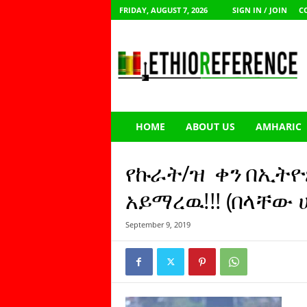
FRIDAY, AUGUST 7, 2026
SIGN IN / JOIN
C
E
t
h
i
o
R
e
HOME
ABOUT US
AMHARIC
f
e
r
የኩራት/ዝ ቀን በኢትዮጵ
e
n
አይማረዉ!!! (በላቸው 
c
e
September 9, 2019