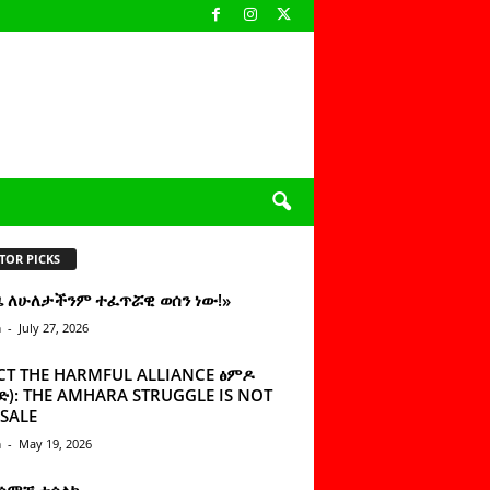
TOR PICKS
ዜ ለሁለታችንም ተፈጥሯዊ ወሰን ነው!»
n
-
July 27, 2026
CT THE HARMFUL ALLIANCE ፅምዶ
): THE AMHARA STRUGGLE IS NOT
SALE
n
-
May 19, 2026
 ሰምቼ ተሳልኩ