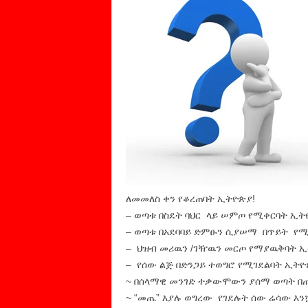
ለመመለስ ቀን የቆረጠባት ኢትዮጵያ!
– ወጣቱ በስደት ባህር ላይ ሠምጦ የሚቀርባት ኢት
– ወጣቱ በአደባባይ ድምፁን ሲያሠማ በጥይት የሚ
– ህዝብ መሪዉን /ገዥዉን መርጦ የማያዉቅባት 
– የሰው ልጅ በድንጋይ ተወግሮ የሚገደልባት ኢትዮ
~ በሰላማዊ መንገድ ተቃውሞውን ያሰማ ወጣት በ
~ “መጤ” እያሉ ወግረው የገደሉት ሰው ሬሳው እን