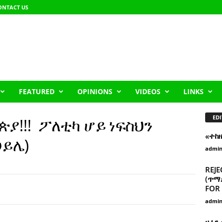
ONTACT US
FEATURED
OPINIONS
VIDEOS
LINKS
EDI
ያ!!! ፖለቲካ ሆይ ነፍስህን
«ተከ
ሀይሌ)
admi
REJE
(ጥማድ
FOR 
admi
ዘፈን