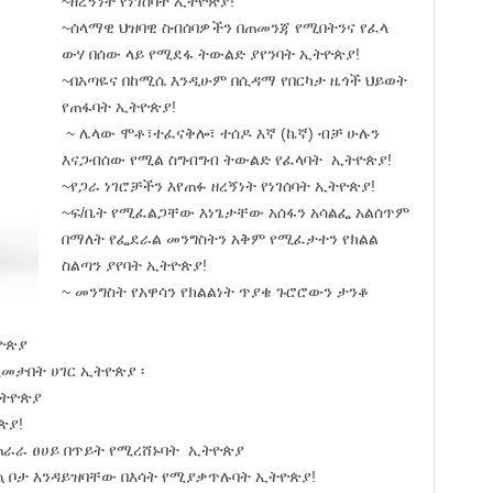
~ዘረኝነት የነገሰባት ኢትዮጵያ!
~ሰላማዊ ህዝባዊ ስብሰባዎችን በጠመንጃ የሚበትንና የፈላ
ውሃ በሰው ላይ የሚደፋ ትውልድ ያየንባት ኢትዮጵያ!
~በአጣዬና በከሚሴ እንዲሁም በሲዳማ የበርካታ ዜጎች ህይወት
የጠፋባት ኢትዮጵያ!
~ ሌላው ሞቶ፣ተፈናቅሎ፣ ተሰዶ እኛ (ኬኛ) ብቻ ሁሉን
እናጋብሰው የሚል ስግብግብ ትውልድ የፈላባት ኢትዮጵያ!
~የጋራ ነገሮቻችን እየጠፉ ዘረኝነት የነገሰባት ኢትዮጵያ!
~ፍ/ቤት የሚፈልጋቸው እነጌታቸው አሰፋን አሳልፌ አልሰጥም
በማለት የፌደራል መንግስትን አቅም የሚፈታተን የክልል
ስልጣን ያየባት ኢትዮጵያ!
~ መንግስት የአዋሳን የክልልነት ጥያቄ ጉሮሮውን ታንቆ
ዮጵያ
መታበት ሀገር ኢትዮጵያ ፡
ኢትዮጵያ
ጵያ!
ጠራራ ፀሀይ በጥይት የሚረሸኑባት ኢትዮጵያ
ኳ ቦታ እንዳይዝባቸው በእሳት የሚያቃጥሉባት ኢትዮጵያ!