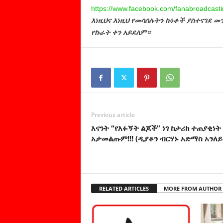
https://www.facebook.com/
fanabroadcasti
እነዚህና እነዚህ የመሳሰሉትን ኩነቶች ያስተናገደ 
የኩራት ቀን አይደለም።
Previous article
እናንት “የእፉኝት ልጆች” ነገ ከታሪክ ተጠያቂነት
አታመልጡም!!! (ዲያቆን ብርሃኑ አድማስ አንለይ
RELATED ARTICLES
MORE FROM AUTHOR