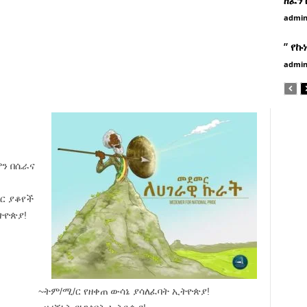
admi
” የኩ
admi
ን በሴራና
ገር ያቆየች
ትዮጵያ!
~ትም/ሚ/ር የዘቀጠ ውሳኔ ያሳለፈባት ኢትዮጵያ!