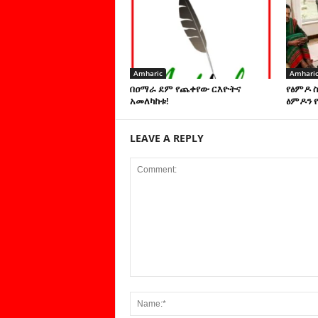
Amharic
Amhari
በዐማራ ደም የጨቀየው ርእዮትና
የፅምዶ 
አመለካከቱ!
ፅምዶን የ
LEAVE A REPLY