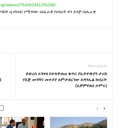
ng/videos/
2754302941255268/
መንግስት ሊያከብር የሚገባው ብሔራዊ የሀፍረት ቀን እንጅ ብሔራዊ
Next article
ይድረስ አገዛዝ በተለዋወጠ ቁጥር የኢትዮጵያን ታሪክ
)
የእጅ መንሻና መተያያ ለምታደርገው ለዳንኤል ክብረት
(አቻምየለህ ታምሩ)