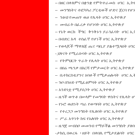
– በዘር በቀለምና በቋንቋ የምትተራመስ ሀገር ኢት
– መንግስትና ተፎካካሪ ፖርቲወች ሆድና ጀርባ የሆ
– ንፁህ የመጠጥ ዉሀ የሌላት ሀገር ኢትዮጵያ
– መብራት በፈረቃ የሆነባት ሀገር ኢትዮጵያ
– የኔት ወርክ ችግር ቅንቅኑን ያራገፈባት ሀገር 
– በብድር እዳ ተስፈኛ የሆነች ሀገር ኢትዮጵያ
– የወላጆች ማዋለጃ ጤና ጣቢያ ያልተሟላበት ሀገ
-,ህፃናት የሚራቡባት ሀገር ኢትዮጵያ
– የትምህርት ጥራት የሌላት ሀገር ኢትዮጵያ
– በበሬ ጫንቃ በእርሻ የምታመርት ሀገር ኢትዮጵያ
– ቤተክርስቲያንና አባቶች የሚቃጠሉባት ሀገር ኢ
– ጉቦ በገሀድ የሚፈፀምባት ሀገር ኢትዮጵያ
– አንድነቷ የሚያሰጋት ሀገር ኢትዮጵያ
– ዜጎች ወጥቶ በሠላም የመግባት ዋስትና የሌላት 
– የኑሮ ዉድነት ጣራ የወጣባት ሀገር ኢትዮጵያ
– የተረጋጋ መንግስት የሌለባት ሀገር ኢትዮጵያ
– ሥራ አጥነት ከፍ የአለባት ሀገር ኢትዮጵያ
– ዜጎቿ ሠብስቦ መመገብ የማይችል መንግስት ያለባ
-ታክሲ በወረፋ ፡ ዘይት በቀበሌ የሚታደልባት ሀገ