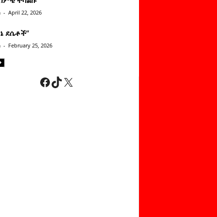
n
-
April 22, 2026
ነኔ ደሴቶች’’
n
-
February 25, 2026
Facebook
TikTok
X