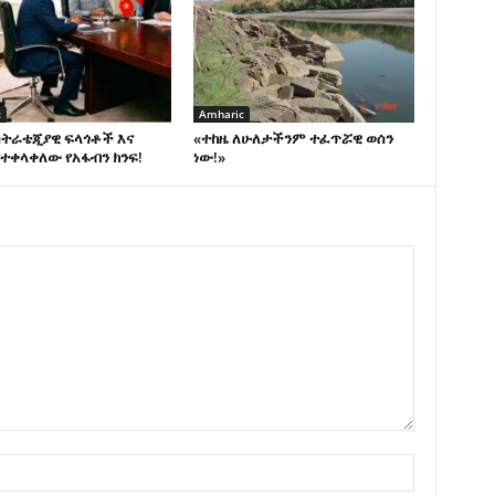
c
Amharic
ስትራቴጂያዊ ፍላጎቶች እና
«ተከዜ ለሁለታችንም ተፈጥሯዊ ወሰን
ተቀላቀለው የአፋብን ክንፍ!
ነው!»