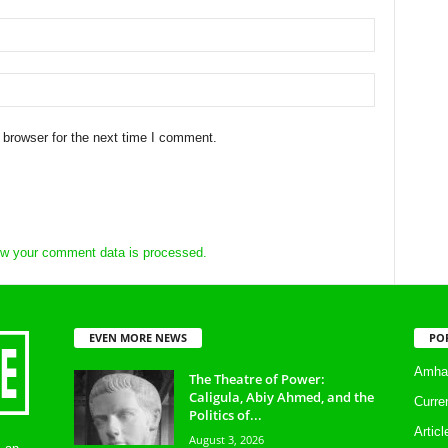
 browser for the next time I comment.
w your comment data is processed.
EVEN MORE NEWS
PO
Amhar
The Theatre of Power:
Caligula, Abiy Ahmed, and the
Curre
Politics of...
Artic
August 3, 2026