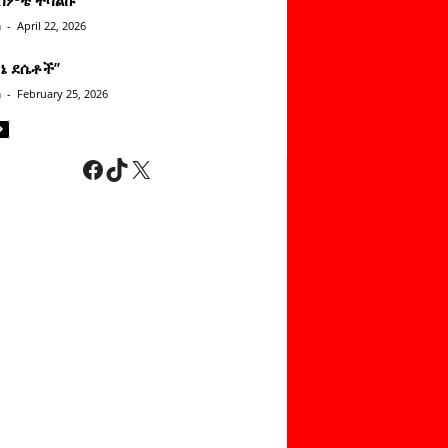
n
-
April 22, 2026
ነኔ ደሴቶች’’
n
-
February 25, 2026
Facebook
TikTok
X