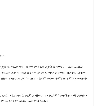
ቀመጥ
ዘጋጀሺው ማዕድ ገበታ ቢሞላም ፤ እኛ ልጆችሽ በሥነ ሥራአት መብላት
 ተደፍቶ ለውሻ ሲሳይ ሆነ። ገበታ ሙሉ ጣፋጭ ምግብ ብታቀርቢልንም
 በልቶ ረሃቡን አስታገሰ። ጠገበ። እናም ዋናው ቁምነገሩ የምግቡ መብዛት
ክር አዘል መልዕክት በጀዋርኛ አንሸዋሮ በመተርጎም “ገጣሚዋ ውሻ ያለቺው
አድምጬ አንድም ሳቅኩ ሁለትም ተሳቀኩ።