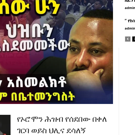
admi
” የኩ
admi
የኦሮሞን ሕዝብ የሰደበው በቀለ
ገርባ ወይስ ህሊና ደሳለኝ