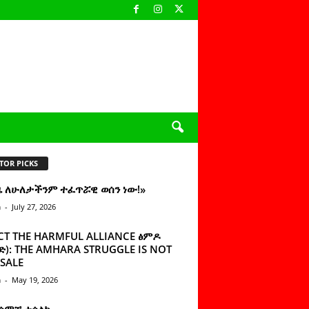
TOR PICKS
ዜ ለሁለታችንም ተፈጥሯዊ ወሰን ነው!»
n
-
July 27, 2026
CT THE HARMFUL ALLIANCE ፅምዶ
): THE AMHARA STRUGGLE IS NOT
SALE
n
-
May 19, 2026
 ሰምቼ ተሳልኩ