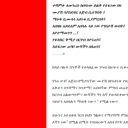
ተሻምቶ ለመጉረስ ከበላነው ይልቅ የደፋነው በዛ
ሙያሽ ባያስደፍር አጀብ ቢሰኙበት ፤
ማዕዱ ቢሙላላ አይነቱ ቢያምርበት፤
አበዛዙ አይደለም አበላሉ ላይ ነው የገበታሽ ውበት፤
እየተማመንን …!
የፉክክር ቅሚያ በርሃብ እየናጠን፤
ከደፋነው ጠግቦ ውሻችን በለጠን፤
……..»
ከላይ ባሉት ስንኞች የተላለፈው ሃሳብ በአጭሩ ሲ
ሃገሬ ሆይ! አጀብ በሚያሰኘው ሙያሽ በየአይነቱ ያ
አቅቶን ስንሻማና ስንቃማ፤ አብዛኛው ምግብ መሬት
ከርሃብ አልወጣንም። ውሻችን ግን ከኛ የወዳደቀውን
ሳይሆን አበላሉን ማወቅ ነው። ” የሚል ነው፡፤
ይሁንና ኦቦ በቀለ ገርባ ይህን ግልጽና የማያሻማ ም
እኛን ነው” በሚል ስሜት የሰነዘረውን አስተያየት 