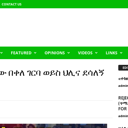
CONTACT US
FEATURED
OPINIONS
VIDEOS
LINKS
EDI
 በቀለ ገርባ ወይስ ህሊና ደሳለኝ
«ተከ
admi
REJE
(ጥማድ
FOR 
admi
ዘፈን