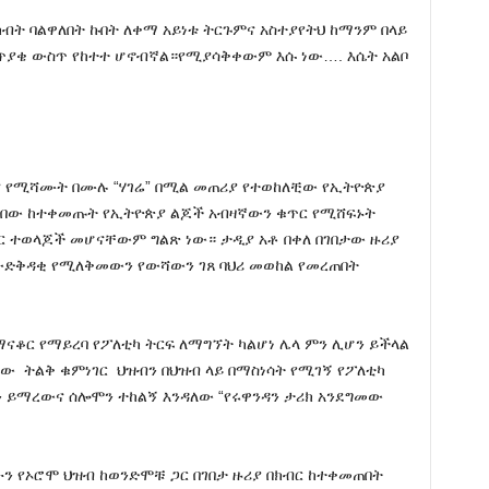
 ከብት ባልዋለበት ኩበት ለቀማ አይነቱ ትርጉምና አስተያየትህ ከማንም በላይ
 ጥያቄ ውስጥ የከተተ ሆኖብኛል።የሚያሳቅቀውም እሱ ነው…. እሴት አልቦ
 የሚሻሙት በሙሉ “ሃገሬ” በሚል መጠሪያ የተወከለቺው የኢትዮጵያ
ከበው ከተቀመጡት የኢትዮጵያ ልጆች አብዛኛውን ቁጥር የሚሸፍኑት
ር ተወላጆች መሆናቸውም ግልጽ ነው። ታዲያ አቶ በቀለ በገበታው ዙሪያ
 ውድቅዳቂ የሚለቅመውን የውሻውን ገጸ ባህሪ መወከል የመረጠበት
በማናቆር የማይረባ የፖለቲካ ትርፍ ለማግኘት ካልሆነ ሌላ ምን ሊሆን ይችላል
ለው ትልቅ ቁምነገር ህዝብን በህዝብ ላይ በማስነሳት የሚገኝ የፖለቲካ
ሱን ይማረውና ሰሎሞን ተከልኝ እንዳለው “የሩዋንዳን ታሪክ አንደግመው
ሁን የኦሮሞ ህዝብ ከወንድሞቹ ጋር በገበታ ዙሪያ በክብር ከተቀመጠበት