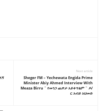
Next article
ለኝ
Sheger FM – Yechewata Engida Prime
Minister Abiy Ahmed Interview With
Meaza Birru ¨ የመንጋ ጨዋታ አይቀጥልም ¨ ዶ/
ር አብይ አህመድ