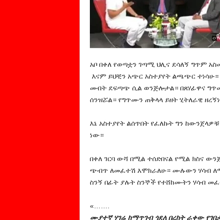
አቦ በቀለ የወጣቷን ገጣሚ ህሊና ደሳለኝ ግጥም 
እናም ይህቺን አጭር አስተያየት ልጫጭር ተነሳሁ። 
መብት ደፍጣጭ ሲል ወንጅሎታል። በጸሃፊዋና ግጥሙ
ሰንዝሯል። የግጥሙን ጠቅላላ ይዘት ሂትለራዊ ዘረኝ
እኔ አስተያየት ልሰጥበት የፈለኩት ግን ከውንጀላዎቹ
ነው።
በቀለ ገርባ ውሻ በሚል ተሰድበናል የሚል ክስና ው
ጭብጥ ለመፈተሽ እሞክራለሁ። ሙሉውን ሃሳብ ለማ
ስንኝ በፊት ያሉት ስንኞች የተሸከሙትን ሃሳብ መፈ
«…….
ሙያተኛ ሃገሬ ከማጥገብ ጎደለ በረከት ራቀው የገበታ