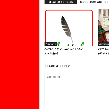
RELATED ARTICLES
MORE FROM AUTHOR
Amharic
Amhari
በዐማራ ደም የጨቀየው ርእዮትና
የፅምዶ 
አመለካከቱ!
ፅምዶን የ
LEAVE A REPLY