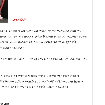
አዳነ ሃይሉ
አስመልክቶ የሰጠውን አስተያየት አድምጬ በዝምታ ማለፍ አልቻልኩም፤
በቀለ ገርባ ግጥሙን በአጸያፊ ቃላቶች የታጨቀ ሲል አነውሮታል። የህዝብ
ን ባደመጡት ባለስልጣናት ላይ ሁሉ በርካታ ገራሚ ውንጀላዎች
ነት ሲልም ገልጾታል።
 አንዱ በሆነው “ውሻ” ተብለናል በሚል እየተንገፈገፈ በሰነዘረው ሃሳብ ላይ
ንጀላ ያቀረበበትን የግጥሙን ክፍል ቀንጭቤ በማውጣት የውንጀላውን
ግኘት ለውንጀላው መሰረት የሆነውን “ውሻ” የሚለውን ቃል ከያዘው
ተሽ ግድ ይላልና የሚከተሉትን ስንኞች አብረን እንመልከት …
ሽ ለዛ፤