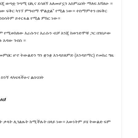
እንጂ ወጣቷ ገጣሚ ህሊና ደሳለኝ አለመሆኗን አስምሬበት ማለፍ እሻለሁ ።
ሰው ፍቅር ካገኘ ምግብማ ሞልቷል” የሚል ነው። ተስማምተን በፍቅር
እንስሳትም ይተርፋል የሚል ምክር ነው።
ርጉም የሚወክለው እራሱንና እራሱን ብቻ እንጂ ከወንድሞቹ ጋር በገበታው
 እዳው ገብስ ።
ንቋ መምህር ሆኖ ትውልድን ግን ቋንቋ እንዳይለምድ (እንዳይማር) የመከረ ግዜ
ስንኝ ላካፍላችሁና ልሰናበት
ለህ!
ቆት ቃላት ሊገልጹት ከሚችሉት በላይ ነው። እውነትም ይሄ ትውልድ ፍም