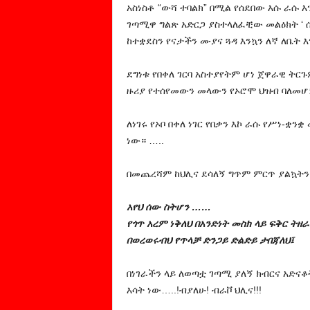
አስነስቶ “ውሻ ተባልክ” በሚል የሰደበው እሱ ራሱ 
ገጣሚዋ ግልጽ አድርጋ ያስተላለፈቺው መልዕክት ‘ 
ከተቋደስን የናታችን ሙያና ጓዳ እንኳን ለኛ ለቤት 
ደግነቱ የበቀለ ገርባ አስተያየትም ሆነ ጀዋራዊ ት
ዙሪያ የተሰየመውን መላውን የኦሮሞ ህዝብ ባለመሆኑ
ለነገሩ የኦቦ በቀለ ነገር የበቃን እኮ ራሱ የሥነ-ቋ
ነው። …..
በመጨረሻም ከህሊና ደሳለኝ ግጥም ምርጥ ያልኳትን 
አየህ ሰው ስትሆን ……
የጎጥ አረም ነቅለህ በአንድነት መስክ ላይ ፍቅር ትዘራ
በወረወሩብህ የጥላቻ ድንጋይ ድልድይ ታበጃለህ፤
በነገራችን ላይ ለወጣቷ ገጣሚ ያለኝ ክብርና አድና
እሳት ነው…..!ብያለሁ! ብራቮ ህሊና!!!