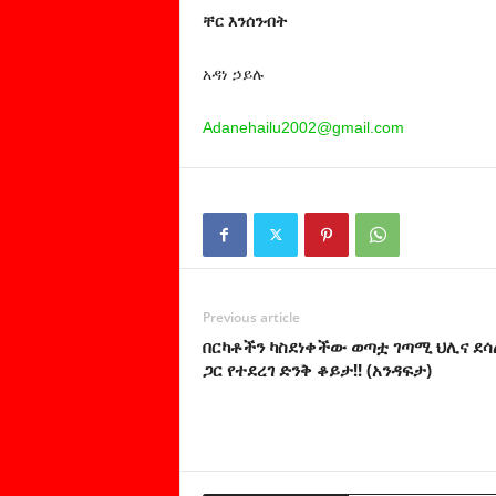
ቸር እንሰንብት
አዳነ ኃይሉ
Adanehailu2002@gmail.com
Previous article
በርካቶችን ካስደነቀችው ወጣቷ ገጣሚ ህሊና ደሳ
ጋር የተደረገ ድንቅ ቆይታ!! (አንዳፍታ)