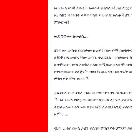
ኦቦ በቀለ ሆይ! እውነት እውነት እልሃለሁ! ይህ ላሟ
እራስክን ትዝብት ላይ የጣለና ምሁራዊ እሴቶችህን
ምሁርነት!
ወደ ግጥሙ ልመለስ…
በግጥሙ ውስጥ በገበታው ዙሪያ ከበው የሚናጠቁትና
ልጆች ስለ መሆናቸው ታሳቢ ተደርጓል። ገበታውን 
ደግሞ አቶ በቀለ እወክለዋለሁ የሚለው የኦሮሞ ብሄ
የተሰየመውን የልጅነት ገጸባህሪ ወደ ጎን በመግፋት
ምክንያት ምን ይሆን ?
ያልተባለ ነገር ተባለ ብሎ መናገር ህዝብን ከህዝብ 
? አቦ በቀለ የዘነጋው ወይም ከታሪክ ሊማር ያልቻ
ትርፍ አለመኖሩን ነው። ይብላኝ ለራስህ እንጂ ነፍ
እኛ” …..
ብቻ! …አቦ በቀለ ይህን ያለበት ምክንያት ምንም ይ