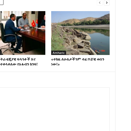
c
Amharic
ስትራቴጂያዊ ፍላጎቶች እና
«ተከዜ ለሁለታችንም ተፈጥሯዊ ወሰን
ተቀላቀለው የአፋብን ክንፍ!
ነው!»