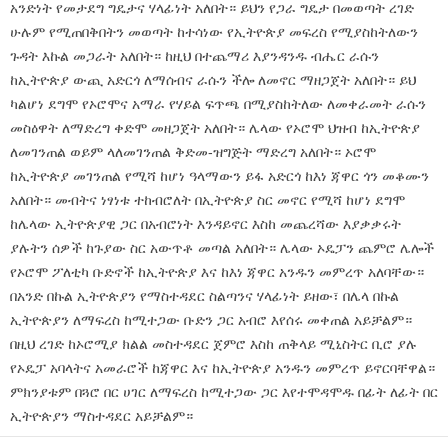
አንድነት የመታደግ ግዴታና ሃላፊነት አለበት። ይህን የጋራ ግዴታ በመወጣት ረገድ
ሁሉም የሚጠበቅበትን መወጣት ከተሳነው የኢትዮጵያ መፍረስ የሚያስከትለውን
ጉዳት እኩል መጋራት አለበት። ከዚህ በተጨማሪ እያንዳንዱ ብሔር ራሱን
ከኢትዮጵያ ውጪ አድርጎ ለማሰብና ራሱን ችሎ ለመኖር ማዘጋጀት አለበት። ይህ
ካልሆነ ደግሞ የኦሮሞና አማራ የሃይል ፍጥጫ በሚያስከትለው ለመቀራመት ራሱን
መስዕዋት ለማድረግ ቀድሞ መዘጋጀት አለበት። ሌላው የኦሮሞ ህዝብ ከኢትዮጵያ
ለመገንጠል ወይም ላለመገንጠል ቅድመ-ዝግጅት ማድረግ አለበት። ኦሮሞ
ከኢትዮጵያ መገንጠል የሚሻ ከሆነ ዓላማውን ይፋ አድርጎ ከእነ ጃዋር ጎን መቆሙን
አለበት። መብትና ነፃነቱ ተከብሮለት በኢትዮጵያ ስር መኖር የሚሻ ከሆነ ደግሞ
ከሌላው ኢትዮጵያዊ ጋር በአብሮነት እንዳይኖር እስከ መጨረሻው እያቃቃሩት
ያሉትን ሰዎች ከጉያው ስር አውጥቶ መጣል አለበት። ሌላው ኦዴፓን ጨምሮ ሌሎች
የኦሮሞ ፖለቲካ ቡድኖች ከኢትዮጵያ እና ከእነ ጃዋር አንዱን መምረጥ አለባቸው።
በአንድ በኩል ኢትዮጵያን የማስተዳደር ስልጣንና ሃላፊነት ይዘው፣ በሌላ በኩል
ኢትዮጵያን ለማፍረስ ከሚተጋው ቡድን ጋር አብሮ እየሰሩ መቀጠል አይቻልም።
በዚህ ረገድ ከኦሮሚያ ክልል መስተዳደር ጀምሮ እስከ ጠቅላይ ሚኒስትር ቢሮ ያሉ
የኦዴፓ አባላትና አመራሮች ከጃዋር እና ከኢትዮጵያ አንዱን መምረጥ ይኖርባቸዋል።
ምክንያቱም በጓሮ በር ሀገር ለማፍረስ ከሚተጋው ጋር እየተሞዳሞዱ በፊት ለፊት በር
ኢትዮጵያን ማስተዳደር አይቻልም።