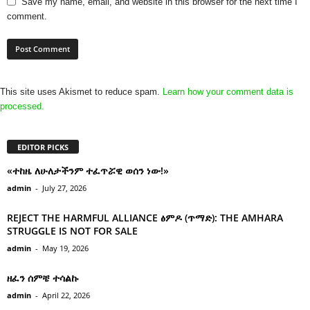
Save my name, email, and website in this browser for the next time I
comment.
This site uses Akismet to reduce spam.
Learn how your comment data is
processed.
EDITOR PICKS
«ተከዜ ለሁለታችንም ተፈጥሯዊ ወሰን ነው!»
admin
-
July 27, 2026
REJECT THE HARMFUL ALLIANCE ፅምዶ (ጥማድ): THE AMHARA
STRUGGLE IS NOT FOR SALE
admin
-
May 19, 2026
ዘፈን ሰምቼ ተሳልኩ
admin
-
April 22, 2026