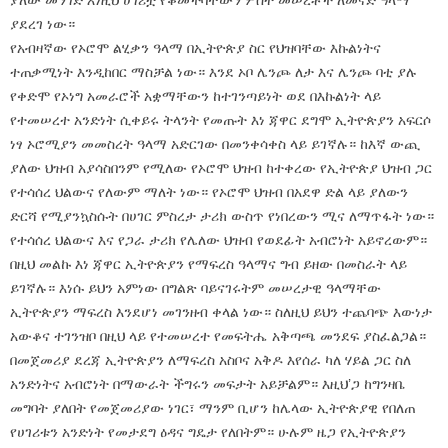
ያለው መንገድ እነዚህ ሀገሪቷ የቆመችባቸውን ሦስት መሠረቶች ለመናድ ዓላማ
ያደረገ ነው።
የአብዛኛው የኦሮሞ ልሂቃን ዓላማ በኢትዮጵያ ስር የህዝባቸው እኩልነትና
ተጠቃሚነት እንዲከበር ማስቻል ነው። እንደ ኦቦ ሌንጮ ለታ እና ሌንጮ ባቲ ያሉ
የቀድሞ የኦነግ አመራሮች አቋማቸውን ከተገንጣይነት ወደ በእኩልነት ላይ
የተመሠረተ አንድነት ሲቀይሩ ትላንት የመጡት እነ ጃዋር ደግሞ ኢትዮጵያን አፍርሶ
ነፃ ኦሮሚያን መመስረት ዓላማ አድርገው በመንቀሳቀስ ላይ ይገኛሉ። ከእኛ ውጪ
ያለው ህዝብ አያሳስበንም የሚለው የኦሮሞ ህዝብ ከተቀረው የኢትዮጵያ ህዝብ ጋር
የተሳሰረ ህልውና የለውም ማለት ነው። የኦሮሞ ህዝብ በአደዋ ድል ላይ ያለውን
ድርሻ የሚያንኳስሱት በሀገር ምስረታ ታሪክ ውስጥ የነበረውን ሚና ለማጥፋት ነው።
የተሳሰረ ህልውና እና የጋራ ታሪክ የሌለው ህዝብ የወደፊት አብሮነት አይኖረውም።
በዚህ መልኩ እነ ጃዋር ኢትዮጵያን የማፍረስ ዓላማና ግብ ይዘው በመስራት ላይ
ይገኛሉ። እነሱ ይህን አምነው በግልጽ ባይናገሩትም መሠረታዊ ዓላማቸው
ኢትዮጵያን ማፍረስ እንደሆነ መገንዘብ ቀላል ነው። ስለዚህ ይህን ተጨባጭ እውነታ
አውቆና ተገንዝቦ በዚህ ላይ የተመሠረተ የመፍትሔ አቅጣጫ መንደፍ ያስፈልጋል።
በመጀመሪያ ደረጃ ኢትዮጵያን ለማፍረስ አስቦና አቅዶ እየሰራ ካለ ሃይል ጋር ስለ
አንድነትና አብሮነት በማውራት ችግሩን መፍታት አይቻልም። እዚህ’ጋ ከግንዛቤ
መግባት ያለበት የመጀመሪያው ነገር፣ ማንም ቢሆን ከሌላው ኢትዮጵያዊ የበለጠ
የሀገሪቱን አንድነት የመታደግ ዕዳና ግዴታ የለበትም። ሁሉም ዜጋ የኢትዮጵያን