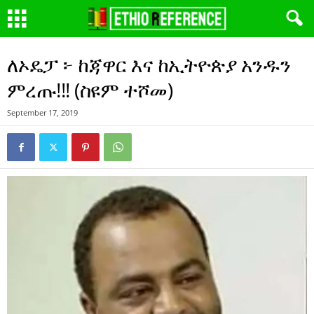
ለኦዴፓ ፦ ከጃዋር እና ከኢትዮጵያ አንዱን
ምረጡ!!! (ስዩም ተሾመ)
September 17, 2019