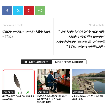
Previous article
Next article
ሮበርት ሙጋቤ – መቆያ (እሸቴ አሰፋ
” ታየ እሳት ለብሶ፣ እሳት ጎርሶ ብቅ
– ሸገር)
አለበትና የኦሮሞን ሰውነትና
ኢትዮጵያዊነት በቁመቱ ልክ አሳየው!!
” (ፕ/ር መስፍን ወ/ማርያም)
RELATED ARTICLES
MORE FROM AUTHOR
Amharic
Amharic
Amharic
በዐማራ ደም የጨቀየው ርእዮትና
የፅምዶ ስትራቴጂያዊ ፍላጎቶች
«ተከዜ ለሁለታችንም ተፈጥሯዊ
አመለካከቱ!
እና ፅምዶን የተቀላቀለው
ወሰን ነው!»
የአፋብን ክንፍ!