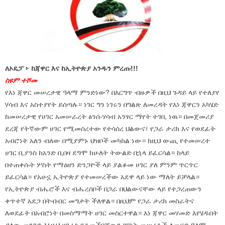
ለኦዴፓ ፦ ከጃዋር እና ከኢትዮጵያ አንዱን ምረጡ!!!
ስዩም ተሾመ
የእነ ጃዋር መሠረታዊ ዓላማ ምንድነው? በእርግጥ ብዙዎች በዚህ ጉዳይ ላይ የተለያየ
ሃሳብ እና አስተያየት ይሰጣሉ። ነገር ግን ነገሩን በግልጽ ለመረዳት የእነ ጃዋርን አካሄድ
ከመሠረታዊ የሀገር አመሠራረት ፅንሰ-ሃሳብ አንፃር ማየት ተገቢ ነዉ። በመጀመሪያ
ደረጃ የትኛውም ሀገር የሚመሰረተው የተሳሰረ ህልውና፣ የጋራ ታሪክ እና የወደፊት
አብሮነት አለን ብለው በሚያምኑ ህዝቦች መካከል ነው። ከዚህ ውጪ የተመሠረተ
ሀገር ቢያንስ ከአንድ ቢበዛ ደግሞ ከሁለት ትውልድ በኋላ ይፈርሳል። ከላይ
በተጠቀሱት ሦስት የማዕዘን ድንጋዮች ላይ ያልቆመ ሀገር ያለ ምንም ጥርጥር
ይፈርሳል። የአሁኗ ኢትዮጵያ የተመሠረችው አደዋ ላይ ነው ማለት ይቻላል።
የኢትዮጵያ ብሔሮች እና ብሔረሰቦች በጋራ በህልውናቸው ላይ የተጋረጠውን
ቀጥተኛ አደጋ በትብብር መግታት ችለዋል። በዚህም የጋራ ታሪክ መስራትና
ለወደፊት በአብሮነት በመስማማት ሀገር መስርተዋል። እነ ጃዋር መሃመድ እየሄዱበት