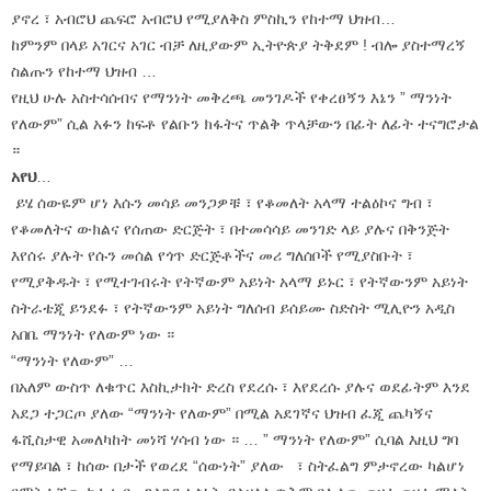
ያኖረ ፣ አብሮህ ጨፍሮ አብሮህ የሚያለቅስ ምስኪን የከተማ ህዝብ…
ከምንም በላይ አገርና አገር ብቻ ለዚያውም ኢትዮጵያ ትቅደም ! ብሎ ያስተማረኝ
ስልጡን የከተማ ህዝብ …
የዚህ ሁሉ አስተሳሰብና የማንነት መቅረጫ መንገዶች የቀረፀኝን እኔን ” ማንነት
የለውም” ሲል አፉን ከፍቶ የልቡን ክፋትና ጥልቅ ጥላቻውን በፊት ለፊት ተናግሮታል
።
አየህ
…
ይሄ ሰውዬም ሆነ እሱን መሳይ መንጋዎቹ ፣ የቆመለት አላማ ተልዕኮና ግብ ፣
የቆመለትና ውክልና የሰጠው ድርጅት ፣ በተመሳሳይ መንገድ ላይ ያሉና በቅንጅት
እየሰሩ ያሉት የሱን መሰል የጎጥ ድርጅቶችና መሪ ግለሰቦች የሚያስቡት ፣
የሚያቅዱት ፣ የሚተገብሩት የትኛውም አይነት አላማ ይኑር ፣ የትኛውንም አይነት
ስትራቴጂ ይንደፉ ፣ የትኛውንም አይነት ግለሰብ ይሰይሙ ስድስት ሚሊዮን አዲስ
አበቤ ማንነት የለውም ነው ።
“ማንነት የለውም” …
በአለም ውስጥ ለቁጥር እስኪታክት ድረስ የደረሱ ፣ እየደረሱ ያሉና ወደፊትም እንደ
አደጋ ተጋርጦ ያለው “ማንነት የለውም” በሚል አደገኛና ህዝብ ፈጂ ጨካኝና
ፋሺስታዊ አመለካከት መነሻ ሃሳብ ነው ። … ” ማንነት የለውም” ሲባል እዚህ ግባ
የማይባል ፣ ከሰው በታች የወረደ “ሰውነት” ያለው ፣ ስትፈልግ ምታኖረው ካልሆነ