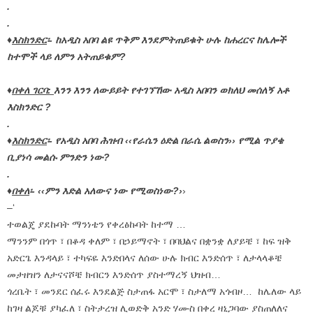
.
.
♦
እስክንድር
፡- ከአዲስ አበባ ልዩ ጥቅም እንደምትጠይቁት ሁሉ ከሐረርና ከሌሎች
ከተሞች ላይ ለምን አትጠይቁም?
♦
በቀለ ገርባ:
እንን እንን ለውይይት የተገኘኸው አዲስ አበባን ወክለህ መሰለኝ አቶ
እስክንድር ?
.
♦
እስክንድር
፡- የአዲስ አበባ ሕዝብ ‹‹የራሴን ዕድል በራሴ ልወስን›› የሚል ጥያቄ
ቢያነሳ መልሱ ምንድን ነው?
.
♦
በቀለ
፡- ‹‹ምን እድል አለውና ነው የሚወስነው?›
›
–‘
ተወልጄ ያደኩባት ማንነቴን የቀረፅኩባት ከተማ …
ማንንም በጎጥ ፣ በቆዳ ቀለም ፣ በኃይማኖት ፣ በባህልና በቋንቋ ለያይቼ ፣ ከፍ ዝቅ
አድርጌ እንዳላይ ፣ ተካፍዬ እንድበላና ለሰው ሁሉ ክብር እንድሰጥ ፣ ለታላላቆቼ
መታዘዝን ለታናናሾቼ ክብርን እንድሰጥ ያስተማረኝ ህዝብ…
ጎረቤት ፣ መንደር ሰፈሩ እንደልጅ ስታጠፋ አርሞ ፣ ስታለማ አጎብዞ… ከሌለው ላይ
ከገዛ ልጆቹ ያካፈለ ፣ ስትታረዝ ሊወድቅ አንድ ሃሙስ በቀረ ዛኒጋባው ያስጠለለና