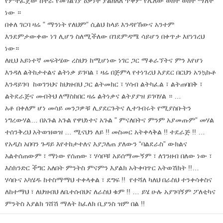
የምትፈጀው ከተራ የመገልገያ ዕቃነት ያልዘለለ ጥቅም የሌለው ወዘተ ወዘተ ማለት
ነው ።
በቀለ ገርባ ዛሬ ” ማንነት የለህም” ሲልህ ከላይ እንዳየኸውና አንተም
እንደምታውቀው ነገ ሊሆን ስለሚችለው በገደምዳሜ ሳይሆን በቀጥታ እየነገረህ
ነው።
ለዚህ አይነተኛ መፍትሄው ረስህን ከሚሆነው ነገር ጋር ማቆራኘትና ምን እየሆነ
እንዳለ ልትከታተልና ልትነቃ ይገባል ፣ ዛሬ በጅምላ የተነገረህ እያደር በርህን አንኳኩቶ
እንዳይገባ ከወገንህና ከህዝብህ ጋር ልትመክር ፣ ሃሳብ ልትካፈል ፣ ልትጠባበቅ ፣
ልትደራጅና መብትህ ለማስከበር ዛሬ ልትነቃና ልትያያዝ ይገባሃል ። …
አቶ በቀለም ሆነ መሳይ መንጋዎቹ ሊያደርጉትና ሊተገብሩት የሚያስቡትን
ነግረውሃል… በአጉል አጉል የዋህነተና አጉል ” ምናለበትና ምንም አያመጡም” መሃል
ተሰንቅረህ አትወዝወዝ … ሚናህን ለይ !! መስመር አትቀላቅል !! ተደራጅ !! …
የአዲስ አበባን ጉዳይ እየተከታተለና እያጋለጠ ያለውን “ባልደራስ” ውክልና
አልተሰጠውም ፣ ማነው የሰጠው ፣ ሃሳቦቹ አይሰማሙኝም ፣ ለገንዘብ በለው ነው ፣
እስክንድር ችግር አለበት ምንትስ ምናምን እያልክ አትቀባጥር አትወሽክት !!…
ሃሳቡና አካሄዱ ከተስማማህ ተቀላቀል ፣ ደግፍ !! የተሻለ ካለህ በራስህ ተንቀሳቀስና
ለከተማህ ፣ ለህዝብህ ለቤተሰብህና ለራስህ ቁም !! … ይሄ ሁሉ አያገባኝም ፖለቲካና
ምንትስ እያልክ ገሸሽ ማለት ከፈለክ ቢያንስ ዝም በል !!