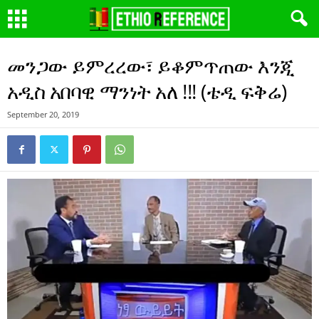
መንጋው ይምረረው፣ ይቆምጥጠው እንጂ
አዲስ አበባዊ ማንነት አለ !!! (ቴዲ ፍቅሬ)
September 20, 2019