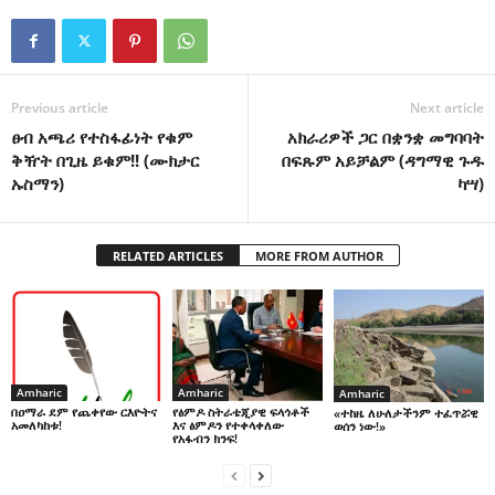
Previous article
Next article
ፀብ አጫሪ የተስፋፊነት የቁም
አክራሪዎች ጋር በቋንቋ መግባባት
ቅዥት በጊዜ ይቁም!! (ሙክታር
በፍጹም አይቻልም (ዳግማዊ ጉዱ
ኡስማን)
ካሣ)
RELATED ARTICLES
MORE FROM AUTHOR
Amharic
Amharic
Amharic
በዐማራ ደም የጨቀየው ርእዮትና
የፅምዶ ስትራቴጂያዊ ፍላጎቶች
«ተከዜ ለሁለታችንም ተፈጥሯዊ
አመለካከቱ!
እና ፅምዶን የተቀላቀለው
ወሰን ነው!»
የአፋብን ክንፍ!