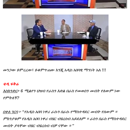
መንጋው ይምረረው፣ ይቆምጥጠው እንጂ አዲስ አበባዊ ማንነት አለ !!!
ቴዲ ፍቅሬ
እስክንድር
፦ 6 ሚልየን ህዝብ የራስን እድል በራስ የመወሰን መብት የለውም ነው
የምትለኝ?
በቀለ ገርባ
፦ “የአዲስ አበባ ነዋሪ ራሱን በራሱ የማስተዳደር መብት የለውም ።
ምክንያቱም የአዲስ አበባ ነዋሪ ብሄር ብሄረሰብ አይደለም ። ራስን በራስ የማስተዳደር
መብት ያላቸው ብሄር ብሄረሰብ ብቻ ናቸው ። ”