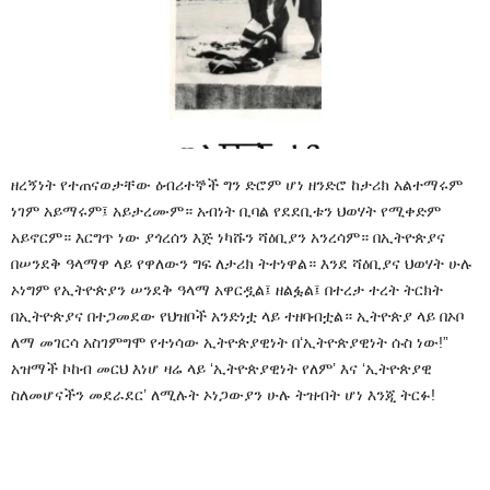
ዘረኝነት
የተጠናወታቸው
ዕብሪተኞች
ግን
ድሮም
ሆነ
ዘንድሮ
ከታሪክ
አልተማሩም
ነገም
አይማሩም፤
አይታረሙም።
አብነት
ቢባል
የደደቢቱን
ህወሃት
የሚቀድም
አይኖርም።
እርግጥ
ነው
ያጎረሰን
እጅ
ነካሹን
ሻዕቢያን
አንረሳም።
በኢትዮጵያና
በሠንደቅ
ዓላማዋ
ላይ
የዋለውን
ግፍ
ለታሪክ
ትተነዋል።
እንደ
ሻዕቢያና
ህወሃት
ሁሉ
ኦነግም
የኢትዮጵያን
ሠንደቅ
ዓላማ
አዋርዷል፤
ዘልፏል፤
በተረታ
ተረት
ትርክት
በኢትዮጵያና
በተጋመደው
የህዝቦች
አንድነቷ
ላይ
ተዘባብቷል።
ኢትዮጵያ
ላይ
በኦቦ
ለማ
መገርሳ
አስገምግሞ
የተነሳው
ኢትዮጵያዊነት
በ
‘
ኢትዮጵያዊነት
ሱስ
ነው
!”
አዝማች
ኮከብ
መርህ
እነሆ
ዛሬ
ላይ
‘
ኢትዮጵያዊነት
የለም
’
እና
‘
ኢትዮጵያዊ
ስለመሆናችን
መደራደር
’
ለሚሉት
ኦነጋውያን
ሁሉ
ትዝብት
ሆነ
እንጂ
ትርፉ
!