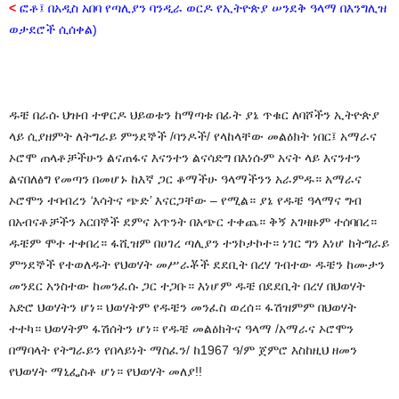
<
ፎቶ፤ በአዲስ
አበባ
የጣሊያን
ባንዲራ
ወርዶ
የኢትዮጵያ
ሠንደቅ ዓላማ
በእንግሊዝ
ወታደሮች
ሲሰቀል
)
ዱቼ
በራሱ
ህዝብ
ተዋርዶ
ህይወቱን
ከማጣቱ
በፊት
ያኔ
ጥቁር
ለባሾችን
ኢትዮጵያ
ላይ
ሲያዘምት
ለትግራይ
ምንደኞች
/
ባንዶች
/
የላከላቸው
መልዕክት
ነበር፤
አማራና
ኦሮሞ
ጠላቶቻችሁን
ልናጠፋና
እናንተን
ልናሳድግ
በእነሱም
አናት
ላይ
እናንተን
ልናበለፅግ
የመጣን
በመሆኑ
ከእኛ
ጋር
ቆማችሁ
ዓላማችንን
አራምዱ።
አማራና
ኦሮሞን
ተባብረን
‘
እሳትና
ጭድ
’
እናርጋቸው
–
የሚል።
ያኔ
የዱቼ
ዓላማና
ግብ
በአብናቶቻችን
አርበኞች
ደምና
አጥንት
በአጭር
ተቀጨ።
ቅኝ
አገዛዙም
ተሰባበረ።
ዱቼም
ሞተ
ተቀበረ።
ፋሺዝም
በሀገረ
ጣሊያን
ተንኮታኮተ።
ነገር
ግን
እነሆ
ከትግራይ
ምንደኞች
የተወለዱት
የህወሃት
መሥራቾች
ደደቢት
በረሃ
ገብተው
ዱቼን
ከሙታን
መንደር
አንስተው
ከመንፈሱ
ጋር
ተጋቡ።
እነሆም
ዱቼ
በደደቢት
በረሃ
በህወሃት
አድሮ
ህወሃትን
ሆነ።
ህወሃትም
የዱቼን
መንፈስ
ወረሰ።
ፋሽዝምም
በህወሃት
ተተካ።
ህወሃትም
ፋሽሰትን
ሆነ።
የዱቼ
መልዕክትና
ዓላማ
/
አማራና
ኦሮሞን
በማባላት
የትግራይን
የበላይነት
ማስፈን
/
ከ
1967
ዓ
/
ም
ጀምሮ
እስከዚህ
ዘመን
የህወሃት
ማኒፌስቶ
ሆነ።
የህወሃት
መለያ
!!