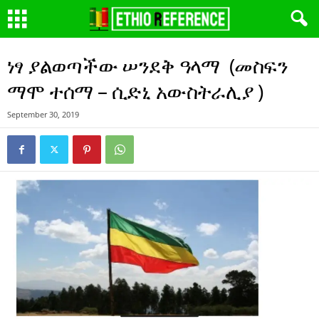
ነፃ ያልወጣችው ሠንደቅ ዓላማ (መስፍን
ማሞ ተሰማ – ሲድኒ አውስትራሊያ )
September 30, 2019