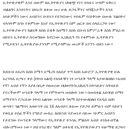
ኢትዮጵያዊም
እንደ
ሰውም
ለኢትዮጵያና
ህዝቦቿ
የነገ
ተስፋና
ሠላም
ፍቅርና
ብልፅግና
አንድነትና
ህብረት ለቆመ መሪ ሁሉ
ድጋፋችንና
ዝግጁነታችን
እንደ
አባቶቻችን
ነውና
አብይንና
ቡድኑን
የደገፍነውና
ተስፋም
የሰነቅነው
በሙሉ
ጉልበትና
ፍላጎትም
ከጎኑ
የቆምነው
እነሆ
የኢትዮጵያን ስም ጠርቶ ከፍ ስላደረጋት ነው
!
ኢትዮጵያውያን ከልሂቅ እስከ ደቂቅ
ከሰሜን እስከ ደቡብ ከምሥራቅ እስከ ምዕራብ
በድፍን ኢትዮጵያ ስናወግዘው ከኖርነው ኢህአዴግ ጎን የቆምነው ኢትዮጵያን
የሚታደጉ፤ ኢትዮጵያውያንንም የሚያዳምጡ መሪዎች አገኘን ብለን ነው።
ከደቡብ አፍሪካ እስከ ሰሜን አሜሪካ ከእስያ ጥግ እስከ አውሮፓ ኢትዮጵያዊ ሁሉ
አረንጓዴ ቢጫና ቀይ (ኮኮብ አልባ) የአባቶቹን ነፃ ሠንደቅ ዓላማ እያውለበለበ <አብይ
የኛ፤ አብይ የኛ> እያለ በሲቃ የዘመረው በህወሃት/ኢህአዴግ ስትሳደድና ስትሰደድ
የኖረችውም ሠንደቅ ዓላማ ነፃ የምትወጣ መስሎት ነው። በመስቀል አደባባይ ሰማየ
ሰማያትን የጋረደው ኮኮብ አልባው ሠንደቅ ዓላማ እየተውለበለበ የአዲስ አበባ
ወጣት፤ ጎልማሳና አዛውንት ሰኔ 16 ለአብይና ለቲሙ የድጋፍ ድምፁን ብቻ ሳይሆን
የቀቢፀ ተስፈኞችን የግድያ ሙከራ ለሰከንድ ሳያመነታ በደሙ ጭምር አብይን
የታደገው የሠንደቅ ዓላማውና የኢትዮጵያ ትንሳኤ ምልክት አብይ ተነክቶብኛል
ብሎ በማመኑ ነው። ይህ ሀገራዊና ዓለም ዐቀፋዊ የኢትዮጵያውያን ፍፁማዊ ድጋፍና