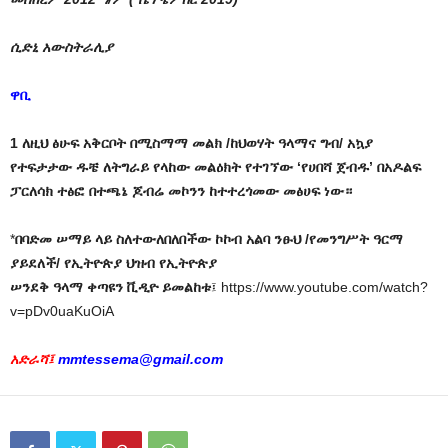
ሲድኒ አውስትራሊያ
ዋቢ
1 ለዚህ ፅሁፍ አቅርቦት በሚስማማ መልክ /ከህወሃት ዓላማና ግብ/ አኳያ
የተፍታታው ዱቼ ለትግራይ የላከው መልዕክት የተገኘው ‘የሀበሻ ጀብዱ’ በአዶልፍ
ፓርለሳክ ተፅፎ በተጫኔ ጆብሬ መኮንን ከተተረጎመው መፅሀፍ ነው።
*
በባድመ ሠማይ ላይ ስለተውለበለበችው ኮኮብ አልባ ንፁህ /የመንግሥት ዓርማ
ያይደለች/ የኢትዮጵያ ህዝብ የኢትዮጵያ
ሠንደቅ ዓላማ ቀጣዩን ቪዲዮ ይመልከቱ
፤ https://www.youtube.com/watch?
v=pDv0uaKuOiA
አድራሻ፤
mmtessema@gmail.com