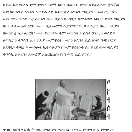
ከትውልድ
የዘለለ
ቂም
ቋጥሮ
የደማ
ልቡን
በመዳፉ
ደግፎ
በተቆረጠው
ቋንጃው
እያነከሰ
አንድ
እግሩን
ኤርትራ
ላይ
ልብና
ሌላ
እግሩን
ጣሊያን
–
አውሮፓ
ላይ
አድርጎና
ጠቅላይ
ሚኒስትሩን
ፍራንቺስኮ
ክሪስፒን
ከሥልጣን
አባርሮ
ድፍን
ጣሊያን
ሀዘን
ተቀመጠ።
አርባ
ዓመት
ሲታመምና
ሲያገግም
ኖረ።
ጣሊያን
በኢትዮጵያና
በሠንደቋ
ላይ
ለአርባ
ዓመት
ያረገዘው
ቂም
ዱቼንና
ፋሽስት
ፓርቲን
ወለደ።
ለጣሊያን
ትንሳዔ
ኢትዮጵያ
መሥዋዕት
መሆን
አለባት
ሲል
እነሆ
ዱቼ
በሮም
አደባባይ
ተጣራ።
ሙሶሎኒ
ኢትዮጵያን
በመሥዋዕትነት
ለተዋረደችው
ጣሊያን
ትንሳኤ
አቀረበ።
አውሮፓ
አጨበጨበ፤
ቪቫ
ዱቼ
ሲል
ደገፈ።
ጥቁር
ለባሽ
የፋሽስት
ጦር
ከጣሊያን
ጫፍ
እስከ
ጫፍ
ተነቃንቆ
ኢትዮጵያን