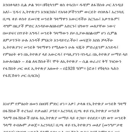
እንበቀላለን
ሲል
ቃል
ገባ።
በቫቲካንም
ቄስ
ተባረከ።
ዱቼም
ለፋሽስቱ
ጦር
እንዲህ
አለ፤
–
ሂዱና
ኢትዮጵያን
አንበርክኩ፤
የአባቶቻችንንም
ውርደት
ተበቀሉ፤
አረንጓዴ
ቢጫ
ቀይ
ቀስተ
ደመናዊ
ሠንደቅ
ዓላማዋን
አውርዳችሁ
እርገጡ፤
አቃጥሉም፤
ዳግም
በዚያች
ምድር
እንዳይውለበለብም
አድርጉ፤
ህገወጥ
መለያቸው
ነውና
በሠይፍና
በጥይት
አግዱ፤
ሠንደቅ
ዓላማውን
ይዞ
ሲያውለበልብም
ሆነ
ሲምል
ለምታገኙት
ሁሉ
አንዳች
ምህረት
እንዳይኖራችሁ፤
መፍጀት
እስከ
ቻላችሁ
ኢትዮጵያንና
ሠንደቅ
ዓላማዋን
የሚለውን
ሁሉ
ፍጁት
ምድሪቷንም
አንድዱ፤
የምፅዐት
ቀን
በኢትዮጵያ
ላይ
አውርዱ፤
የጣሊያንን
ባንዲራ
በኢትዮጵያ
ሠማይ
ላይ
አውለብልቡ
–
ድል
ለፋሽስቶች፤
ሞት
ለኢትዮጵያ
–
ሲል
ወራሪና
ቅኝ
ገዢውን
የፋሽስት
ጦር
ወደ
ኢትዮጵያ
አዘመተ
–
በ
1928
ዓ
/
ም።
(ፎቶ፤ የቫቲካኑ
ካሕን
የፋሺሽቱን
ጦር
ሲባርኩ)
እነሆም
የምፅዐት
ዘመን
በሀበሻ
ምድር
ሆነ።
አዎ፤
ታላቁ
የኢትዮጵያ
ሠንደቅ
ዓላማ
በፋሽስቶች
ተረገጠ፤
ተቃጠለ፤
ታገደ።
አረንጓዴ
ቢጫ
ቀይ
የኢትዮጵያ
ሠንደቅ
ዓላማ
በፋሽስቶች
በይፋ
ከኢትዮጵያ
ሠማይ
ላይ
ተጋዘ።
ተሰደደ።
ህገ
ወጥ
ሠንደቅ
ዓላማ
ተብሎም
ታወጀ።
አረንጓዴ፤
ቢጫ
ቀይ
የኢትዮጵያን
መለያ
(
መንግሥታዊ
ያይደለ
)
ህዝባዊ
ሠንደቅ
ዓላማ
የያዘ
ሁሉ
በፋሽስት
ጥቁር
ለባሽ
ኮማንዶና
ጦር