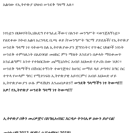
አልባው
የኢትዮጵያ
ህዝብ
ሠንደቅ
ዓላማ
አለ።
ነፃነቷን
በህወሃት
/
ኢህአዴግ
የተገፈፈችውና በአንተ መንግሥት <ወንጀለኝነቷ>
የፀደቀው ኮኮብ አልባ አረንጓዴ
ቢጫ
ቀይ
/
የመንግሥት
ዓርማ
ያይደለች
/
የኢትዮጵያ
ሠንደቅ
ዓላማ
ነፃ
ሳትወጣ
ስለ
ኢትዮጵያውያን
ጀግንነትና
የጥቁር
ህዝቦች
ነፃነት
ሠንደቅ
ተምሳሌነት
በአደባባይ
መዘከር
ምን
ማለት
እንደሆነ
በቃላት
ማስቀመጥ
አንፈልግም፤
አንተ
የተከበርከው
ጠ
/
ሚኒስትር
አብይ
አህመድ
የታሪክ
ሰው
ነህና።
ሠንደቅ
ዓላማችን
በሽብርተኝነት
ተወንጅላና
ከሀገር
ሠማይ ላይ ታግዳና እግር ስር
ተጥላ የሠላም
ዓየር
የሚተነፍስ
ኢትዮጵያዊ
አይኖርምና
አብይ
አህመድ
ሆይ
ኢትዮጵያውያን
ሁሉ
ምላሽህን
እንጠብቃለን
!!
ሠንደቅ ዓላማችን ነፃ ትውጣ!!!
አዎ
!
የኢትዮጵያ ሠንደቅ ዓላማ ነፃ ትውጣ
!!!
ኢትዮጵያ በቅን መሪዎቿና በእግዚአብሄር እርዳታ ትንሳኤዋ ዕውን ይሆናል!
መስከረም 2012 ዓ/ም ( ሴፕቴምበር 2019)