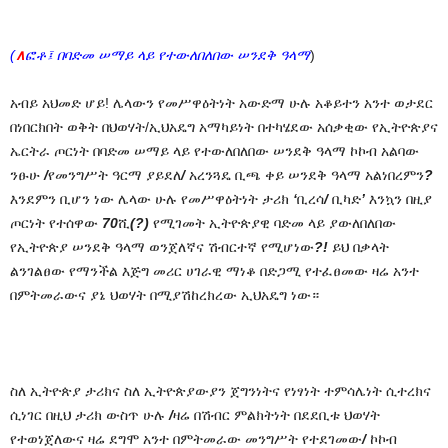
(
∧
ፎቶ፤ በባድመ
ሠማይ
ላይ
የተውለበለበው
ሠንደቅ
ዓላማ
)
አብይ
አህመድ
ሆይ
!
ሌላውን
የመሥዋዕትነት
አውድማ
ሁሉ
አቆይተን
አንተ
ወታደር
በነበርክበት ወቅት
በህወሃት/ኢህአዴግ
አማካይነት
በተካሄደው
አሰቃቂው
የኢትዮጵያና
ኤርትራ
ጦርነት
በባድመ
ሠማይ
ላይ
የተውለበለበው
ሠንደቅ
ዓላማ
ኮኮብ አልባው
ንፁሁ
/
የመንግሥት
ዓርማ
ያይደለ
/
አረንጓዴ
ቢጫ
ቀይ
ሠንደቅ
ዓላማ
አልነበረምን
?
እንደምን
ቢሆን
ነው
ሌላው
ሁሉ
የመሥዋዕትነት
ታሪክ
‘
ቢረሳ
/
ቢካድ
’
እንኳን
በዚያ
ጦርነት
የተሰዋው
70
ሺ
(?)
የሚገመት
ኢትዮጵያዊ
ባድመ
ላይ
ያውለበለበው
የኢትዮጵያ
ሠንደቅ
ዓላማ
ወንጀለኛና
ሽብርተኛ
የሚሆነው
?!
ይህ
በቃላት
ልንገልፀው
የማንችል
እጅግ
መሪር
ሀገራዊ
ማነቆ በድጋሚ
የተፈፀመው
ዛሬ
አንተ
በምትመራውና
ያኔ
ህወሃት
በሚያሽከረክረው
ኢህአዴግ
ነው።
ስለ
ኢትዮጵያ
ታሪክና
ስለ
ኢትዮጵያውያን
ጀግንነትና
የነፃነት
ተምሳሌነት
ሲተረክና
ሲነገር
በዚህ
ታሪክ
ውስጥ
ሁሉ
/
ዛሬ
በሽብር
ምልክትነት
በደደቢቱ
ህወሃት
የተወነጀለውና ዛሬ ደግሞ አንተ በምትመራው መንግሥት የተደገመው
/
ኮኮብ