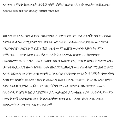
አብያዊ ዕምነት ከመጋቢት 2010 ዓ/ም ጀምሮ ቢያንስ ለሰባት ወራት ሳይሸራረፍና
<ከመደመር ባቡር> ወራጅ ሳይበዛ ዘልቋል።
ይሁንና ይህ ለአብይና ለቲሙ <ከድፍን> ኢትዮጵያውያን ያለ አንዳች ስስት የተሰጠ
ዕምነትና ተስፋ በሚያስደነግጥ ፍጥነት ዕምነቱና ተስፋው በአብያዊው መንግሥት
<ኢፍትሃዊ> ድርጊቶች ሲሸረሸር፤ ተስፋውም ሲሸሽ መታየቱ እጅግ ቅስምን
የሚሰብር ክስተት እየሆነ ይገኛል። ሁለት ሺህ አሥራ ሁለት ገና ከመጥባቱ
በመስከረም ወር በአዲስ ዓመት መባቻ ኮከብ አልባዋ የኢትዮጵያ ሠንደቅ ዓላማ እንደ
ህወሃት/ኢህአዴግ ዘመነ አገዛዝ ሁሉ በኦዴፓ/ኢህአዲግ መሪ በጠቅላይ ሚኒስትር ዶ/ር
አብይ አህመድ መንግሥታዊ መዋቅር በኦፊሴል በህገወጥ ሠንደቅ ዓላማነት ተወንጅላ
ለስደትና ለግዞት መዳረጓ ህወሃት መራሹን ዘመን በአዲስ የመተካት ያህል እንዲሰማን
አድርጎናል። ቢያንስ ይህችን የአባቶቻችንን የነፃነት ሠንደቅ በአብያዊው ዘመን
በኢትዮጵያ ሰማይ ስር ያለፍርሃት፤ ያለመ,ታሰርና ያለመከሰስ ስጋት ኢትዮጵያውያን
በነፃነት የማውለብለብ መብት ሊኖራቸው ይገባ ነበር። እነሆ ይህ በዶ/ር አብይ
መንግሥት ሊሆን ግን አልተፈቀደም!!