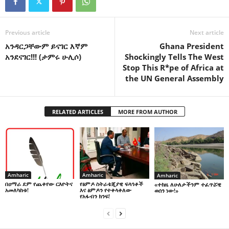
Previous article
Next article
አንዳርጋቸውም ይናገር እኛም
Ghana President
አንደናገር!!! (ታምሩ ሁሊሶ)
Shockingly Tells The West
Stop This R*pe of Africa at
the UN General Assembly
RELATED ARTICLES
MORE FROM AUTHOR
Amharic
Amharic
Amharic
በዐማራ ደም የጨቀየው ርእዮትና
የፅምዶ ስትራቴጂያዊ ፍላጎቶች
«ተከዜ ለሁለታችንም ተፈጥሯዊ
አመለካከቱ!
እና ፅምዶን የተቀላቀለው
ወሰን ነው!»
የአፋብን ክንፍ!