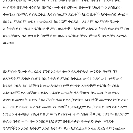
ሠራዊት
በጥይት
ተነደለ፤
በእግረ
ሙቅ
ተከረቸመ፤
በቆመጥ
ህሊናውን
እስኪስት
ተወገረ፤
በሶማሊያ
በኤርትራ
እና
በጣሊያን
ደሴቶች
እስር
ቤቶች
እየተወሰደ
ታጎረ።
በሀገሩ
ምድርም
ወህኒ
ተወረወረ፤
ከሀገርም
ተሰደደ።
እነሆም
ለአምስት
ዓመት
ኢትዮጵያ
በጣሊያን
ፋሽስቶች
ሥር
ወደቀች።
እነሆም
እልፍ
ኢትዮጵያውያንም
ስለ
ሀገራቸውና
ስለ
ሠንደቅ
ዓላማቸው
ወራሪ
ፋሽስቶችንና
ምንደኛ
ባንዶችን
እየጣሉ
ወደቁ።
በአምስቱ
ዓመት
የወረራና
የግፍ
አገዛዝ
ዘመን
የኢትዮጵያ
ሠንደቅ
ዓላማ
ግን
ለአንዲትም
ደቂቃ
ቢሆን
ከኢትዮጵያ
ምድር
ከተራራውና
ከጉድባው፤
ከዋሻውና
ከገደላ
ገደሉ
ስር
አሻቅባ
ከመውለብለብ
የሚያግዳት
አንዳችም
የፋሽስት
ሃይል
አልነበረም፤
የአርበኛው
ሀይልና
ጉልበት
ሠንደቅ
ዓላማውን
ከፍ
አድርጎ
መያዝና
ለነፃነቱ
መዋደቅ
ነበርና
!!
በአምስት
ዓመት
የኢትዮጵያ
አርበኞች
መሥዋዕትነት
እነሆ
ኢትዮጵያ
ከዱቼ
ፋሽስት
መዳፍ
ነፃ
ወጣች፤
ታላቂቷም
የኢትዮጵያ
ሠንደቅ
ዓለማ
ነፃነቷን
ተቀዳጅታ
በኢትዮጵያ
ሠማይ
በነፃነት
ተውለበለበች።
ይህ
የሆነው
ከአንድም
ሁለቴ
በቀደመው
ዘመን
ነበር።
(
እነሆም
በተከታታይ
ትውልድ
ሁሉ
ሠንደቅ
ዓላማችንን
እንደ
አባትም
እንደ
እናትም
ፆታ
እያፈራረቅን
ዛሬ
ድረስ
የምንጠራው