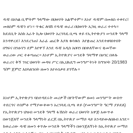
ዱቼ
በአካል
ቢሞትም
ዓላማው
በህወሃት
አልሞተም።
እነሆ
ዱቼም
በመለስ
ተቀየረ፤
መለስም
ዱቼን
ሆነ።
ጥቁር
ለባሹ
የዱቼ
ወራሪ
በህወሃት
አጋዚ
ወራሪ
ተተካ።
ከደደቢት
እስከ
አራት
ኪሎ
ህወሃት
አረንጓዴ
ቢጫ
ቀይ
የኢትዮጵያን
ሠንደቅ
ዓላማ
እንዳዋረደ፤
እንደረገጠ፤
እራፊ
ጨርቅ
እያለ
ቁሳቁስ
እየቋጠረ
አንደተዘባበተበት
በግፍና
በንፁሃን
ደም
እየዋኘ
እንደ
ዱቼ
አዲስ
አበባን
በበቀለኛውና
ቂመኛው
ወራሪው
ጦር
ተቆጣጠረ።
እነሆም
ኢትዮጵያና
ሠንደቅ
ዓላማዋ
በሀገር
በቀሉ
ወራሪና
ቅኝ
ገዢ
ህወሃት
መዳፍ
ሥር
በኢህአዴግ መንግሥትነት ከግንቦት
20/1983
ዓ
/
ም
ጀምሮ
እስካለንበት
ዘመን
እየተሰቃዩ
ይገኛሉ።
እነሆም
ኢትዮጵያን
ባስተዳደሩት
መሪዎች
በየትኛውም
ዘመነ
መንግሥት
ውስጥ
ተደርጎና
ተሰምቶ
የማያውቀውን
አረንጓዴ
ቢጫ
ቀይ
(
የመንግሥት
ዓርማ
ያይደለ
)
የኢትዮጵያን
ህዝብ
ሠንደቅ
ዓላማ
ፋሽስት
ወራሪ
ህወሃት
አዋጅ
አውጥቶ
በወንጀለኛ
ሠንደቅ
ዓላማነት
ፈርጆ
በኢትዮጵያ
ሠማይ
ላይ
እንዳይውለበለብ
አገደ።
ከወራሪው
ዱቼ
ዘመን
ቀጥሎ
ሠንደቅ
ዓላማችን
በወንጀለኝነት
ከኢትዮጵያ
ሠማይ