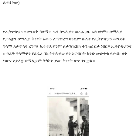
ለዚህ
ነው
)
የኢትዮጵያና
የሠንደቅ
ዓላማዋ
ፍዳ
ከጣሊያን
ወረራ
ጋር
አላበቃም።
ሶማሊያ
የታላቋን
ሶማሊያ
ቅዠት
እውን
ለማድረግ
ካንዴም
ሁለቴ
የኢትዮጵያን
ሠንደቅ
ዓላማ
አቃጥላና
ረግጣ፤
ኢትዮጵያንም
ልታንበረክክ
ተንጠራርታ
ነበር።
ኢትዮጵያንና
ሠንደቅ
ዓላማዋን
የደፈረ
በኢትዮጵያውያን
አናብስት
ክንድ
መድቀቁ
የታሪክ
ሀቅ
ነውና
የታላቋ
ሶማሊያም
ቅዥት
ያው
ቅዠት
ሆኖ
ቀርቷል።