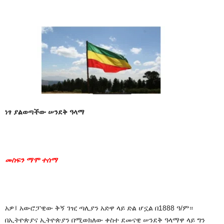
ነፃ
ያልወጣችው
ሠንደቅ ዓላማ
መስፍን ማሞ ተሰማ
አዎ፤
አውሮፓዊው
ቅኝ
ገዢ
ጣሊያን
አድዋ
ላይ
ድል
ሆኗል
በ
1888
ዓ
/
ም።
በኢትዮጵያና
ኢትዮጵያን
በሚወክለው
ቀስተ
ደመናዊ
ሠንደቅ
ዓላማዋ
ላይ
ግን