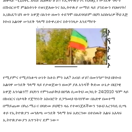
ጠቅላይ
ሚኒስትር
አብይ
አህመድ
ሆይ
!!
የኢትዮጵያንና
የህዝቧን
ሠንደቅ
ዓላማ
በሽብርተኛ ምልክትነት የወነጀለውንና ከኢትዮጵያ
ሠማይ
ላይ
ያገደውን
የህወሃት/
ኢህአዴግ ህገ
ወጥ
አዋጅ
በአንተ ዘመን ተደግሞ በአደባባይም በህግ አስከባሪዎችህ እጅ
ኮኮብ አልባዋ ሠንደቅ ዓላማ ስትዋረድና ስትንገላታ እንደማየት
የሚያምና የሚያስቆጣ ሁነት ከቶስ ምን አለ? አብይ ሆይ! በመንግሥትህ በኮኮብ
አልባዋ ሠንደቅ ዓላማ ላይ የታወጀውን ዘመቻ ያለ
አንዳች
ቅድመ
ሁኔታ
በህጋዊ
አዋጅ
አንሳልን
!!!
ይህንን
የምንጠይቅህ
በበዓለ
ሲመትህ
መጋቢት
24/2010
ዓ
/
ም
ላይ
በክብርና
በታላቅ
የጀግንነት
አክብሮት
ደጋግመህ
ባነሳሃቸው
በአድዋ
በመተማ
በማይጨው
በካራማራና
በባድመ
ይህቺን
ዛሬ
የተወነጀለችውን
ንፁህ
አረንጓዴ
ቢጫ
ቀይ
የኢትዮጵያን
መገለጫ
ሠንደቅ
ዓላማ
ከፍ
አድርገው
በተሰዉት
እልፍ
አእላፍ
ኢትዮጵያውያን
አጥንትና
ደም
ነው።