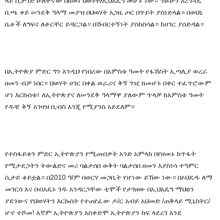
ላይ
ሲታገድ
ሁለተኛው
በዘመነ
ህወሃት
/
ኢህአዴግ
መሆኑ
ነው።
ንፁሁን
አረንጓዴ
ቢጫ
ቀይ
ሠንደቅ
ዓላማ
መያዝ
በህወሃት
አጋዚ
ጦር
በጥይት
ያስነድላል።
በወህኒ
ቤቶች
ለግፍና
ለቶርቸር
ይዳርጋል።
በሽብርተኝነት
ያስከስሳል።
ከሀገር
ያሰድዳል።
በኢትዮጵያ
ምድር
ግን
እንዲህ
የነበረው
በአምስቱ
ዓመት
የፋሽስት
ኢጣሊያ
ወረራ
ዘመን
ብቻ
ነበር።
ህወሃት
ሀገር
በቀል
ወራሪና
ቅኝ
ገዢ
ከመሆኑ
በቀር
ተፈጥሮውም
ሆነ
እርኩሰቱ፤
ለኢትዮጵያና
ለሠንደቅ
ዓላማዋ
ያለውም
ጥላቻ
ከአምስቱ
ዓመት
የዱቼ
ቅኝ
አገዛዝ
ቢብስ
እንጂ
የሚያንስ
አይደለም።
የተስፋይቱን
ምድር
ኢትዮጵያን
የሚጠብቃት
አንድ
አምላክ
በየዘመኑ
ከጥፋት
የሚታደጋትን
ትውልድና
መሪ
ባልታሰበ
ወቅት
ባልታሰበ
ዘመን
እያስነሳ
ተዓምር
ሲታይ
ቆይቷል።
በ
2010
ዓ
/
ም
በወርሃ
መጋቢት
የሆነው
ይኸው
ነው።
በኦህዴዱ
ለማ
መገርሳ
እና
በብአዴኑ
ገዱ
አንዳርጋቸው
ቲሞች
የታገዘው
በኢህአዴግ
ማህፀን
ያደገውና
የህወሃትን
እርኩሰት
የተጠየፈው
ዶ/ር አብይ
አህመድ
/
ጠቅላይ
ሚኒስትር
/
ሆኖ
ተሾመ
!
እኛም
ኢትዮጵያን
አስቀድሞ
ኢትዮጵያን
ከፍ
ላደረገ
እንደ