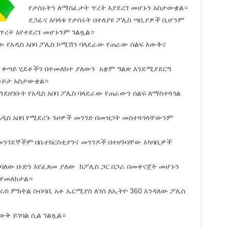
የታሰሩትን ለማስፈታት ጥረት እያደረገ መሆኑን አስታውቋል።
ደጋፊና አባላቱ የታሰሩት በተለያዩ ፖሊስ ጣቢያዎች ቢሆንም
ጥረት እየተደረገ መሆኑንም ገልጿል።
ው የአዲስ አበባ ፖሊስ ኮሚሽን ባላደራው የጠራው ሰልፍ እውቅና
ን ቀጣይ ሂደቶችን በተመለከተ ያለውን አቋም ግልጽ እንደሚያደርግ
 ቆይታ አስታውቋል።
ንደዘገቡት የአዲስ አበባ ፖሊስ ባላደራው የጠራውን ሰልፍ ለማስተጓጎል
አዲስ አበባ የሚደረጉ ጉዞዎች መንገድ በመዝጋት መስተጓጎላቸውንም
መንገደኞችም በቤተክርስቲያንና መንገዶች በተዘጉባቸው አካባቢዎች
ሚባለው ቡድን እየፈጸመ ያለው ከፖሊስ ጋር በጋራ በመቀናጀት መሆኑን
 ያመለክታል።
ልደራስ ምክትል ሰብሳቢ አቶ ኤርሚያስ ለገሰ ለኢትዮ 360 እንዳለው ፖሊስ
ውቅ ይገባል ሲል ገልጿል።