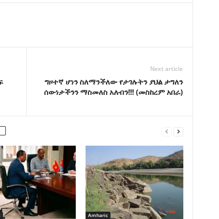
Next article
ፍ
ግዞተኛ ሆነን ስለማንችለው የታገሉትን ያህል ታግለን
ሰውነታችንን ማስመለስ አለብን!!! (መስከረም አበራ)
c
Amharic