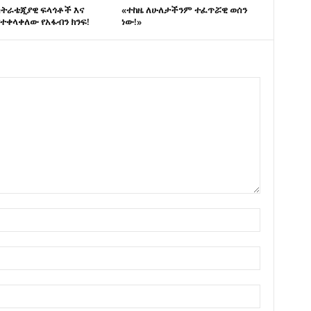
ስትራቴጂያዊ ፍላጎቶች እና
«ተከዜ ለሁለታችንም ተፈጥሯዊ ወሰን
ተቀላቀለው የአፋብን ክንፍ!
ነው!»