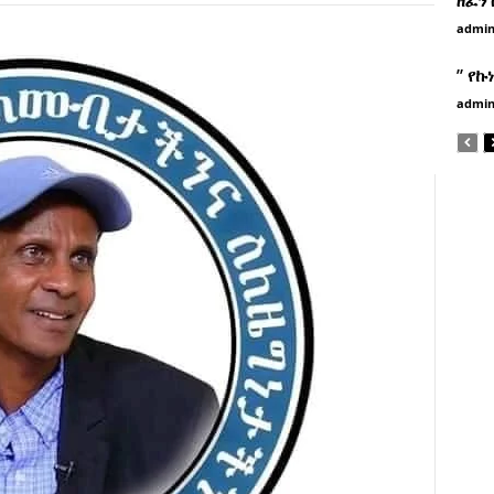
admi
” የኩ
admi