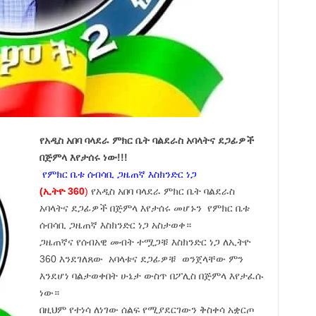
የአዲስ አበባ ባላደራ ምክር ቤት ባልደራስ
አባላትና ደጋፊዎች
በጅምላ እየታሰሩ ነው!!!
የምክር ቤቱ ሰብሳቢ ጋዜጠኛ እስክንድር ነጋ
(ኢትዮ 360
)
የአዲስ አበባ ባላደራ ምክር ቤት ባልደራስ
አባላትና ደጋፊዎች በጅምላ እየታሰሩ መሆኑን የምክር ቤቱ
ሰብሳቢ ጋዜጠኛ እስክንድር ነጋ አስታወቀ።
ጋዜጠኛና የሰብአዊ መብት ተሟጋቹ እስክንድር ነጋ ለኢትዮ
360 እንደገለጸው አባላቱና ደጋፊዎቹ ወንጀላቸው ምን
እንደሆነ ባልታወቀበት ሁኔታ ውስጥ በፖሊስ በጅምላ እየታፈሱ
ነው።
በዚህም የተነሳ ለነገው ሰልፍ የሚያደርገውን ቅስቀሳ አቋርጦ