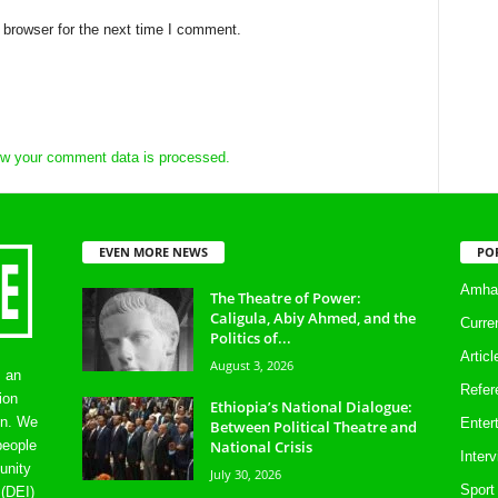
 browser for the next time I comment.
w your comment data is processed.
EVEN MORE NEWS
PO
Amhar
The Theatre of Power:
Caligula, Abiy Ahmed, and the
Curre
Politics of...
Artic
August 3, 2026
s an
Refer
ion
Ethiopia’s National Dialogue:
on. We
Enter
Between Political Theatre and
National Crisis
people
Inter
unity
July 30, 2026
Sport
 (DEI)