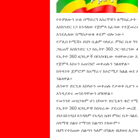
የተቻለውን ሁሉ በማድረግ እስረኞቹን ለማስፈታት 
እስክንድር ነጋ እንዳለው የጅምላ አፈሳው የተጀመረ
እንደሌለው ከማስታወቁ ቀደም ብሎ ነው።
የፖሊስ ኮሚሽኑ ይህን ቢልም ባላደራ ምክር ቤቱ ግ
ጋዜጠኛ እስክንድር ነጋ ከኢትዮ 360 ጋር ባደረገው
የኢትዮ 360 ዘጋቢዎች በየአካባቢው ተዘዋውረው እ
የጅምላ እስሩን አጠናክሮ መቀጠሉን ገልጸዋል።
ከትላንት ጀምሮም ከአማራና ከኦሮሚያ ክልል ወደ 
ገልጸዋል።
ሕገወጥ ድርጊቱ እስካሁን መቀጠሉ የታወቀ ሲሆን 
እንዲያድሩ መገደዳቸውን ዘግበዋል።
የመንገድ መዝጋቱም ሆነ ህገወጥ ድርጊቱን ቄሮ የ
የኢትዮ 360 ዘጋቢዎቹ ከስፍራው ያደረሱት መረጃ
ይህ በእንዲህ እንዳለም የአዲስ አበባ ምክር ቤት ባ
ሰላማዊ ሰልፍ የማገድ ስልጣን የለውም።
በህግ የተሰጠው ስልጣን ካለም በግልጽ ለህዝብ ሊያሳ