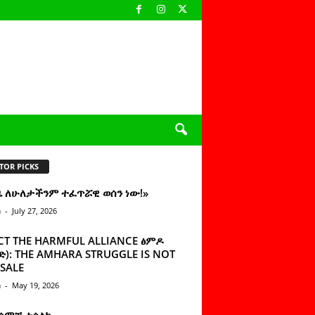
TOR PICKS
ዜ ለሁለታችንም ተፈጥሯዊ ወሰን ነው!»
n
-
July 27, 2026
CT THE HARMFUL ALLIANCE ፅምዶ
): THE AMHARA STRUGGLE IS NOT
SALE
n
-
May 19, 2026
 ሰምቼ ተሳልኩ