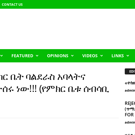
CONTACT US
FEATURED
OPINIONS
VIDEOS
LINKS
EDI
ክር ቤት ባልደራስ አባላትና
«ተከ
ሩ ነው!!! (የምክር ቤቱ ሰብሳቢ
admi
REJE
(ጥማድ
FOR 
admi
ዘፈን