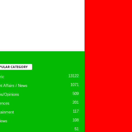
PULAR CATEGORY
13122
ic
1071
nt Affairs / News
509
les/Opinions
201
ences
117
tainment
108
views
51