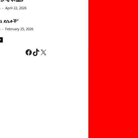
n
-
April 22, 2026
ነኔ ደሴቶች’’
n
-
February 25, 2026
Facebook
TikTok
X