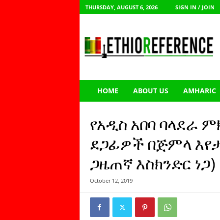
THURSDAY, AUGUST 6, 2026
SIGN IN / JOIN
E
t
h
i
o
R
e
HOME
ABOUT US
AMHARIC
f
e
r
የአዲስ አበባ ባላደራ ም
e
n
ደጋፊዎች በጅምላ እየታሰ
c
ጋዜጠኛ እስክንድር ነጋ)
e
October 12, 2019