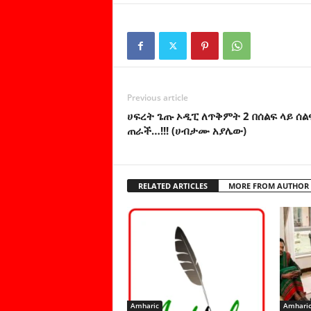
Previous article
ሀፍረት ጌጡ ኦዲፒ ለጥቅምት 2 በሰልፍ ላይ ሰል
ጠራች…!!! (ሀብታሙ አያሌው)
RELATED ARTICLES
MORE FROM AUTHOR
Amharic
Amhari