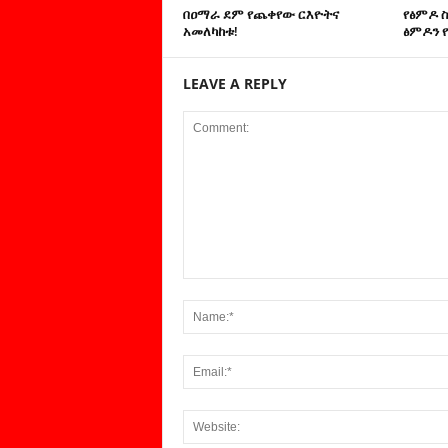
በዐማራ ደም የጨቀየው ርእዮትና
የፅምዶ 
አመለካከቱ!
ፅምዶን የ
LEAVE A REPLY