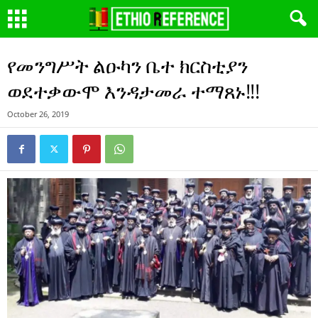
የመንግሥት ልዑካን ቤተ ክርስቲያን
ወደተቃውሞ እንዳታመራ ተማጸኑ!!!
October 26, 2019