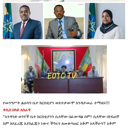
የመንግሥት ልዑካን ቤተ ክርስቲያን ወደተቃውሞ እንዳታመራ ተማጸኑ!!!
ቀሲስ በላይ አስራት
“አንዳንድ ወገኖች ቤተ ክርስቲያንን ሲላቸው በፊውዳል ስም፣ ሲላቸው በነፍጠኛ
ስም እየፈረጁ እያስፈጁን ነውና ችግሩን ለመቆጣጠር አቅም አላችሁን? አቅም