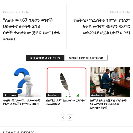
Previous article
Next article
“ለጠፋው የ67 ንጹሃን ወገኖች
የጠቅላይ ሚኒስትሩ ዝምታ የዓለም
ህይወትና ለተጎዱ 218
አቀፍ መገናኛ ብዙሃን ጭምር
ሰዎች ተጠያቂው ጀዋር ነው” (ታዬ
መነጋገሪያ ሆኗል (ታምሩ ገዳ)
ደንደአ)
RELATED ARTICLES
MORE FROM AUTHOR
Amharic
Amharic
Amharic
በዐማራ ደም የጨቀየው ርእዮትና
የፅምዶ ስትራቴጂያዊ ፍላጎቶች
ጥብቅ ማስታወሻ :- ለእውነተኛ
አመለካከቱ!
እና ፅምዶን የተቀላቀለው
የፋኖ ታጋዬችና የአማራ ህዝብ!
የአፋብን ክንፍ!
LEAVE A REPLY