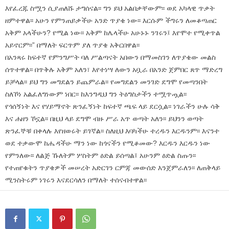
እየፈረጁ ስሟን ሲያጠለሹ ታግሰናል፡፡ ግን ይህ አልበቃቸውም፡፡ ወደ አካላዊ ጥቃት
ዘምተዋል፡፡ አሁን የምንጠይቃችሁ አንድ ጥያቄ ነው፡፡ እርሱም ችግሩን ለመቆጣጠር
አቅም አላችሁን? የሚል ነው፡፡ አቅም ከሌላችሁ አሁኑኑ ንገሩን፤ እየሞተ የሚቀጥል
አይኖርም፡፡” በማለት ፍርጥም ያለ ጥያቄ አቅርበዋል፡፡
በአንጻሩ ከፍተኛ የምንግሥት ባለ ሥልጣናት አበውን በማመስገን ለጥያቄው መልስ
ሰጥተዋል፡፡ በጥቅሉ አቅም አለን፣ እየተነሣ ለውን አቧራ በአንድ ጀምበር ጸጥ ማድረግ
ይቻላል፡፡ ይህ ግን መግደልን ይጨምራል፡፡ የመግደልን መንገድ ደግሞ የመጣንበት
ስለኾነ አልፈለግነውም ነበር፡፡ ከእንግዲህ ግን ትዕግስታችን ተሟጥጧል፡፡
የጎሰኝነት እና የሃይማኖት ጽንፈኝነት ከፍተኛ ጫፍ ላይ ደርሷል፡፡ ነገራችን ሁሉ ሳቅ
እና ሐዘን ኾኗል፡፡ በዚህ ላይ ደግሞ ብዙ ሥራ አጥ ወጣት አለን፡፡ ይህንን ወጣት
ጽንፈኞቹ በቀላሉ እየዘወሩት ይገኛል፡፡ ስለዚህ እባካችሁ ተረዱን እርዱንም፡፡ እናንተ
ወደ ተቃውሞ ከሔዳችሁ ማን ነው ከጎናችን የሚቆመው? እርዱን እርዱን ነው
የምንለው፡፡ ለልጅ ኹለትም ሦስትም ዕድል ይሰጣል፤ አሁንም ዕድል ስጡን፡፡
የተጠየቁትን ጥያቄዎች መሠረት አድርገን ርምጃ መውሰድ እንጀምራለን፡፡ ለጠቅላይ
ሚንስትሩም ነገሩን እናደርሳለን በማለት ተሰናብተዋል፡፡