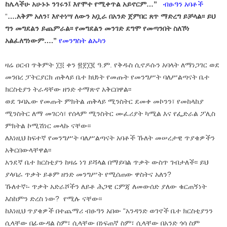
ከሌላችሁ አሁኑኑ ንገሩን፤ እየሞተ የሚቀጥል አይኖርም…”
ብፁዓን አባቶች
“
….
አቅም አለን፣ እየተነሣ ለውን አቧራ በአንድ ጀምበር ጸጥ ማድረግ ይቻላል፡፡ ይህ
ግን መግደልን ይጨምራል፡፡ የመግደልን መንገድ ደግሞ የመጣንበት ስለኾነ
አልፈለግነውም….”
የመንግስት ልኡካን
ዛሬ ዐርብ ጥቅምት ፲፬ ቀን ፳፻፲፪ ዓ.ም. የቅዱስ ሲኖዶሱን አባላት ለማነጋገር ወደ
መንበረ ፓትርያርክ ጠቅላይ ቤተ ክህነት የመጡት የመንግሥት ባለሥልጣናት ቤተ
ክርስቲያን ትራዳቸው ዘንድ ተማጽኖ አቅርበዋል፡፡
ወደ ጉባኤው የመጡት ምክትል ጠቅላይ ሚንስትር ደመቀ መኮንን፣ የመከላከያ
ሚንስትር ለማ መገርሳ፣ የሰላም ሚንስትር ሙፈሪያት ካሚል እና የፌድራል ፖሊስ
ምክትል ኮሚሽነር መላኩ ናቸው፡፡
ለእነዚህ ከፍተኛ የመንግሥት ባለሥልጣናት አባቶች ኹለት መሠረታዊ ጥያቄዎችን
አቅርበውላቸዋል፡፡
አንደኛ ቤተ ክርስቲያን ከዛሬ ነገ ይሻላል በማይባል ጥቃት ውስጥ ገብታለች፡፡ ይህ
ያላባራ ጥቃት ይቆም ዘንድ መንግሥት የሚሰጠው ዋስትና አለን?
ኹለተኛ፡- ጥቃት አድራሾችን ለይቶ ሕጋዊ ርምጃ ለመውሰድ ያለው ቁርጠኝነት
እስከምን ድረስ ነው? የሚሉ ናቸው፡፡
ከእነዚህ ጥያቄዎች በተጨማሪ ብፁዓን አበው “አንዳንድ ወገኖች ቤተ ክርስቲያንን
ሲላቸው በፊውዳል ስም፣ ሲላቸው በነፍጠኛ ስም፣ ሲላቸው በአንድ ጎሳ ስም