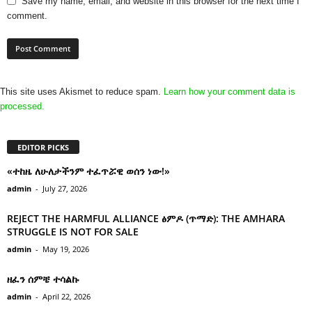
Save my name, email, and website in this browser for the next time I
comment.
This site uses Akismet to reduce spam.
Learn how your comment data is
processed.
EDITOR PICKS
«ተከዜ ለሁለታችንም ተፈጥሯዊ ወሰን ነው!»
admin
-
July 27, 2026
REJECT THE HARMFUL ALLIANCE ፅምዶ (ጥማድ): THE AMHARA
STRUGGLE IS NOT FOR SALE
admin
-
May 19, 2026
ዘፈን ሰምቼ ተሳልኩ
admin
-
April 22, 2026