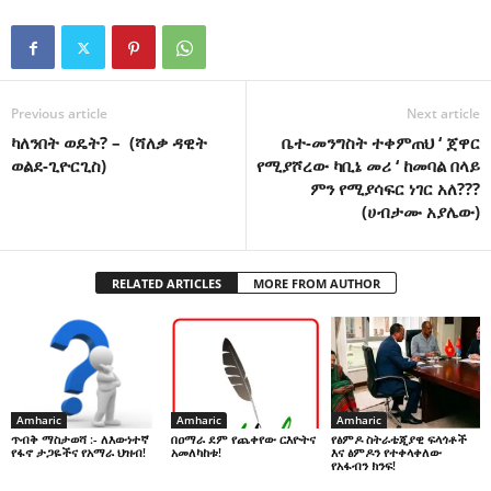
Previous article
Next article
ካለንበት ወዴት? – (ሻለቃ ዳዊት
ቤተ-መንግስት ተቀምጠህ ‘ ጀዋር
ወልደ-ጊዮርጊስ)
የሚያሾረው ካቢኔ መሪ ‘ ከመባል በላይ
ምን የሚያሳፍር ነገር አለ???
(ሀብታሙ አያሌው)
RELATED ARTICLES
MORE FROM AUTHOR
Amharic
Amharic
Amharic
በዐማራ ደም የጨቀየው ርእዮትና
የፅምዶ ስትራቴጂያዊ ፍላጎቶች
ጥብቅ ማስታወሻ :- ለእውነተኛ
አመለካከቱ!
እና ፅምዶን የተቀላቀለው
የፋኖ ታጋዬችና የአማራ ህዝብ!
የአፋብን ክንፍ!