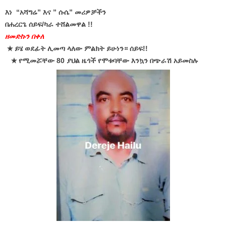
እነ “አሻግሬ” እና ” ሱሴ” መሪዎቻችን
በሐረርጌ ሰይፍ/ካራ ተሸልመዋል !!
ዘመድኩን በቀለ
★ ይሄ ወደፊት ሊመጣ ላለው ምልክት ይሁነን። ሰይፍ!!
★
የሚመሯቸው 80 ያህል ዜጎች የሞቱባቸው እንኳን በጭራሽ አይመስሉ