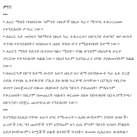
ም!!!
•••
• ሐረር ማለት ባሳለፍነው ሳምንት ብዙዎች በዚሁ ካራና ሜንጫ ተቆራርጠው
የተገደሉበት ሥፍራ ነው።
• በሐረር አቶ መስፍን ዓለማየሁ በዚሁ ካራ ተቆራርጦ፣ በድንጋይ ተወግሮ ቱቦ ውስጥ
ተጥሎ የተገደለበትና እስከአሁን ሐዘኑ ትኩስ ሆኖ የሚለቀስበት ከተማ ነው።
• ሐረርጌ ማለት ከአንድ ቤተሰብ ባልና ሚስት፣ የባል ወንድም በአሰቃቂ ሁኔታ
ታርደው የተገደሉበት ክልል ነው። በዚህ ካራም እያስፈራሩ በግድ ያሰለሙበትም ክልል
ነው።
• በሐረርጌዋ በሮዳ ከተማ ውስጥ አሁን ዐቢይ እና ለማ በተሸለሙት ካራ አቶ ደረጀ
ኃይሉ የተባሉ ኢትዮጵያዊ ፖሊስ ይዞ ለባለ ካራዎቹ ሰጣቸው። በፖሊስ ጣቢያወ
ውስጥ በመጀመሪያ በቁሙ በህይወት እያለ ዓይኑን ያወጡበት፣ ምላሱንም
የቆረጡበት፣ ከዚያም በመጨረሻ ብልቱን ቆርጠው በአፉ ከከተቱበት በኋላ በሜንጫ፣
በድንጋይ፣ በገጀራ ጨፍጭፈው የገደሉበት ነው።
•••
እንግዲህ እነዚህ ናቸው አሁን ሀገር የሚመሩት። ሲበዛ ውሸታም፣ የሃሰት አባቶች፣
ፈሪዎች ነገር ግን ጨካኞች ኘም አሻግሬም ሆነ ሱሴ ምንም ዓይነት የኃዘን ምልክት
አይታይባቸውም። ከሟቾች ይልቅ ለገዳዮች ጥብቅና ቆመው ሲከራከሩ ውለዋል።