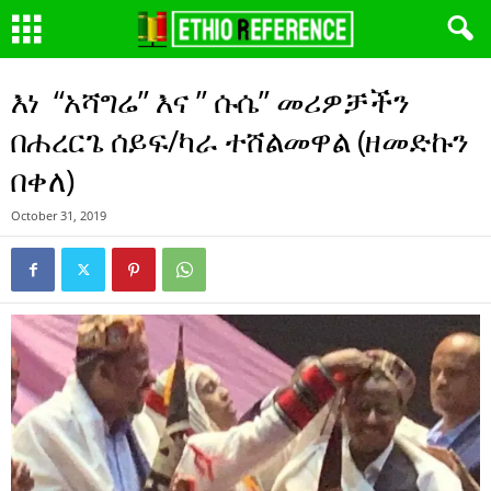
እነ “አሻግሬ” እና ” ሱሴ” መሪዎቻችን
በሐረርጌ ሰይፍ/ካራ ተሸልመዋል (ዘመድኩን
በቀለ)
October 31, 2019