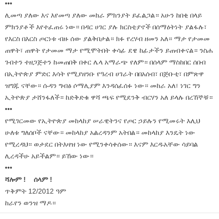
•••
ሊመጣ ያለው እና እየመጣ ያለው መከራ ምክንያት ይፈልጋል። አሁን ከበቂ በላይ
ምክንያቶች እየተፈጠሩ ነው። በዳር ሀገር ያሉ ክርስቲያኖች በሰማዕትነት ያልፋሉ፣
የእርስ በእርስ ጦርነቱ ብዙ ሰው ያልቅበታል። ክፉ የረሃብ ዘመን አለ። ማታ የታመመ
ጠዋት፣ ጠዋት የታመመ ማታ የሚሞትበት ቀሳፊ ደዌ ከፊታችን ይጠብቀናል። ንስሐ
ገብተን ተዘጋጅተን ከመጠበቅ በቀር ሌላ አማራጭ የለም። በሰላም ማስከበር ሰበብ
በኢትዮጵያ ምድር እሳት የሚያዘንቡ የዓረብ ሀገራት በበአሰብ፣ በጅቡቲ፣ በምጽዋ
ዝግጁ ናቸው። ሱዳን ግብፅ ሶማሊያም እንዳሰፈሰፉ ነው። መከራ አለ፣ ነገር ግን
ኢትዮጵያ ታሸንፋለች። ከድቅድቁ ዋሻ ጫፍ የሚደንቅ ብርሃን አለ ይላሉ በረኸኞቹ።
•••
የሚገርመው የኢትዮጵያ መከላከያ ሠራዊትንና የጦር ኃይሉን የሚመሩት እሊህ
ሁለቱ ግለሰቦች ናቸው። መከላከያ አልረዳንም አትበል። መከላከያ እንዴት ነው
የሚረዳህ። ወታደር በትእዛዝ ነው የሚንቀሳቀሰው። እናም እርዱአቸው ሳይባል
ሊረዳችሁ አይችልም። ይኸው ነው።
•••
ሻሎም ! ሰላም !
ጥቅምት 12/2012 ዓም
ከራየን ወንዝ ማዶ።