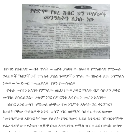
በከባድ የሰብአዊ መብት ጥሰት መጠየቅ ያለባቸው ከፍተኛ የማዕከላዊ ምርመራ
ሃላፊዎች “አበጃችሁ!” የማለት ያህል ጎዳናዎችን ሞልተው በኩራት እየተንጎማለሉ
ነው። – ‘መደመር’ ‘መጨፍለቅ’ የሆነ ይመስላል።
ፍትሕ መበየን አለበት የምንለው ለዚህ ነው። ይቅር ማለት ብቻ ሳይሆን ይቅር
መባባል ያስፈልጋል። ሁሉም ነገር በሥርዓቱ እና በወጉ መሆን አለበት።
ከእስር እንደወጣን ከሚመለከታቸው የመንግሥት አካላት ጋር ተነጋግረን
ከጠየቅናቸው ጥያቄዎች አንዱ ወሳኙ ነገር ጠ/ሚ/ሩ ሳይቀሩ የተፈጸመው
“መንግሥታዊ አሸባሪነት” ነው ያሉለት የግፍ ገመና ፋይል እንዲዘጋ በሽብርተኝነት
የፈረዱባቸውን የሕዝብ ልጆች ሰነድ እንዲያነሱ የሚል ነበር። ይህ በታሪክ ውስጥ