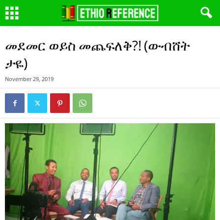
መደመር ወይስ መጨፍለቅ?! (ውብሸት
ታዬ)
November 29, 2019