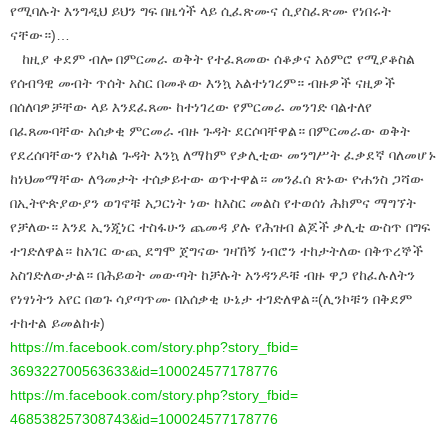
የሚባሉት እንግዲህ ይህን ግፍ በዜጎች ላይ ሲፈጽሙና ሲያስፈጽሙ የነበሩት
ናቸው።)…
ከዚያ ቀደም ብሎ በምርመራ ወቅት የተፈጸመው ሰቆቃና አዕምሮ የሚያቆስል
የሰብዓዊ መብት ጥሰት አስር በመቶው እንኳ አልተነገረም። ብዙዎች ናዚዎች
በሰለባዎቻቸው ላይ እንደፈጸሙ ከተነገረው የምርመራ መንገድ ባልተለየ
በፈጸሙባቸው አሰቃቂ ምርመራ ብዙ ጉዳት ደርሶባቸዋል። በምርመራው ወቅት
የደረሰባቸውን የአካል ጉዳት እንኳ ለማከም የቃሊቲው መንግሥት ፈቃደኛ ባለመሆኑ
ከነህመማቸው ለዓመታት ተሰቃይተው ወጥተዋል። መንፈሰ ጽኑው ዮሐንስ ጋሻው
በኢትዮጵያውያን ወገኖቹ አጋርነት ነው ከእስር መልስ የተወሰነ ሕክምና ማግኘት
የቻለው። እንደ ኢንጂነር ተስፋሁን ጨመዳ ያሉ የሕዝብ ልጆች ቃሊቲ ውስጥ በግፍ
ተገድለዋል። ከአገር ውጪ ደግሞ ጀግናው ገዛኸኝ ነብሮን ተከታትለው በቅጥረኞች
አስገድለውታል። በሕይወት መውጣት ከቻሉት አንዳንዶቹ ብዙ ዋጋ የከፈሉለትን
የነፃነትን አየር በወጉ ሳያጣጥሙ በአሰቃቂ ሁኔታ ተገድለዋል።(ሊንኮቹን በቅደም
ተከተል ይመልከቱ)
https://m.facebook.com/story.
php?story_fbid=
369322700563633&id=
100024577178776
https://m.facebook.com/story.
php?story_fbid=
468538257308743&id=
100024577178776