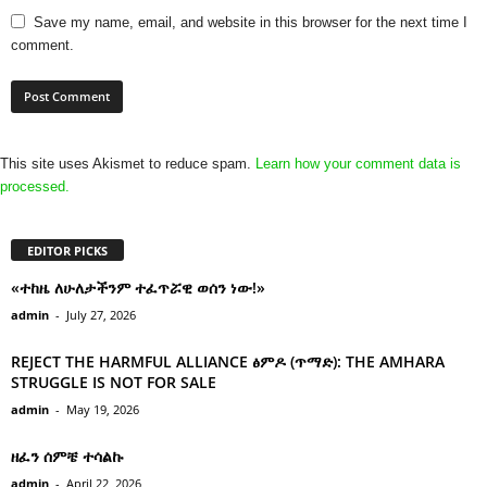
Save my name, email, and website in this browser for the next time I
comment.
This site uses Akismet to reduce spam.
Learn how your comment data is
processed.
EDITOR PICKS
«ተከዜ ለሁለታችንም ተፈጥሯዊ ወሰን ነው!»
admin
-
July 27, 2026
REJECT THE HARMFUL ALLIANCE ፅምዶ (ጥማድ): THE AMHARA
STRUGGLE IS NOT FOR SALE
admin
-
May 19, 2026
ዘፈን ሰምቼ ተሳልኩ
admin
-
April 22, 2026