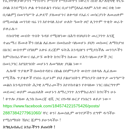
የኢትዮጵያውያንን ማንነትና ምንነት የማይመጥን ነውረኛ ሰነድ ለፖለቲካዊ ትርፍ
ሰባል እንደሚነሳ ቃል ተገብቶልን የነበረ ቢሆንም(ለአፈጻጸም አንድ ወር በቂ ነው
ቢባልም) በመንግሥት ፈቃደኛ ያለመሆንና ለቀጣይ የአፈና መሳርያነት ለመጠቀም
በሚመስል መንገድ ዛሬ ነገ እየተባለ እነሆ ሁለት ዓመት ዞሮ ሊገጥም ጥቂት ወራት
ይቀራሉ።
የሰብዓዊ መብት ጥሰት ጉዳይ የሚበየነው በሕግ የበላይነት መረጋገጥ እንጂ
ተጨማሪ ሹመቶችን በደል ለፈጸሙ በመስጠት ባለመሆኑ ይህን መስመር ለማስያዝ
በአገር ውስጥም በዓለም አቀፍ ደረጃም ፍትሕ እንዲበየን የሚያስችሉ መንገዶችን
ከምናከብራቸውና በፈታኙ ወቅት ከጎናችን ከቆሙ የሕግ ባለሙያዎች ጋር
በመነጋገር እየሄድንበት መሆኑን ለመግለጽ ያህል ነው።
ሌሎቹ ጥያቄዎች በመስተዳድሩ በኩል በሳምንታት ውስጥ በቀላሉ ሊፈጸሙ
የሚችሉ ጥያቄዎች የነበሩ ቢሆኑም ይህ ያልሆነበትን ምክንያት በቀጥታ መንግሥት
መልስ እንዲሰጥበት ሕጋዊ አማራጮችን እየተከተልን የተባለው ነገር በእርግጥም
መደመር ወይም መጨፍለቅ መሆኑን ለማረጋገጥ እንሞክራለን፤ ከጎናችን ሁኑ
! ቀጥሎ ያለው ሊንክ ከመረጃ ቲቪ ጋር በጉዳዩ ዙርያ የነበረን ቆይታ ነው።
https://www.facebook.com/
184574221575426/posts/
2887384277961060/
ቸር ቀን፤ ለሙስሊም ወገኖቻችን ደግሞ ዱዓችሁ
የሚሰማበት ኸይር ጁምዓ ይሁንላችሁ !
እግዚአብሔር አገራችንን ይጠብቅ !