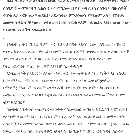
ባለፈው ሳምንት ለንባብ በበቃው አዲስ አድማስ ጋዜጣ ላይ “የቀድሞ የጸረ ሽብር
ሰለባዎች መንግሥትን ሊከሱ ነው” የሚለው ዜና ከወጣ በኋላ ስለጉዳዩ ብዙ ሰዎች
ጥያቄ እያቀረቡ ነው። ወደዚህ ያደረሳችሁ ምንድነው? የሚሉም አሉ። የፍትሕ
መበየን ጉዳይ ብቻ ነው። “የኋላውን ከረሱ የፊቱ የለም” ይባላልና እስኪ መለስ ብለን
የተወሰኑ ነገሮችን እንመልከት። …
.
የካቲት 7 ቀን 2010 ዓ.ም ከቀኑ 10:00 ሰዓት አከባቢ ነው። ለዓመታት በእስር
የቆዩና ከተለያዩ የአገራችን አከባቢዎች የመጡ ዜጎች፤ ከዝዋይና ቃሊቲ እስር ቤቶች
ተግዘው ለሦስት ቀናት በሰንዳፋ ፖሊስ ማሰልጠኛ ከቆዩ በኋላ ያለምንም
የትራንስፖርት ወጪ በመገናኛ አደባባይ ላይ ተጣሉ።
እነዚህ ዜጎች በደህንነት ሃይሎች እየታፈኑ የመጡት ከዋና ከተማችን እስከ 900
ኪሎ ሜትር ከሚርቁ አከባቢዎች ጭምር ሲሆን በቀላሉ ልትገምቷቸው
በምትችሏቸው ምክንያቶች አንዳንዶቹ ከተያዙበት ቀን ጀምሮ ከቤተሰብ ጋር
መገናኘት ያልቻሉ ነበሩ። በእጃቸው ላይ ቤሳ ቤስቲን አልነበረም። – ችግሩ ይህም
ብቻ አልነበረም !
በወቅቱ ለቤተሰብ ተጨማሪ ጭንቀት ላለመፍጠር መግለጽ አይፈለግ እንጂ በዚህ
የረዥም ዓመታት እስር ብዙሃኑ በምግብ እጥረት እና በሌሎች መከራ በሚደሰቱት
አሳሪዎች የሕክምና ክልከላ በአግባቡ ቆሞ መሄድ ራሱ ተአምር ነበር። – (ከእነ አሳፋሪ
ነውራቸው ዛሬ ካልተዋሃዳችሁን እየተባሉ በአዲሱ የውህድ ፓርቲ ሂደት እሹሩሩ