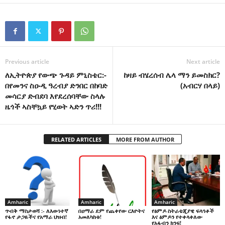
Previous article
Next article
ለኢትዮጵያ የውጭ ጉዳይ ምኒስቴር:-
ከዛይ ብሄረሰብ ሌላ ማን ይመስክር?
በየመንና ስዑዲ ዓረብያ ድንበር በከባድ
(አብርሃ በላይ)
መሳርያ ድብደባ እየደረሰባቸው ስላሉ
ዜጎች ኣስቸኳይ የሂወት ኣድን ጥሪ!!!
RELATED ARTICLES
MORE FROM AUTHOR
Amharic
Amharic
Amharic
በዐማራ ደም የጨቀየው ርእዮትና
የፅምዶ ስትራቴጂያዊ ፍላጎቶች
ጥብቅ ማስታወሻ :- ለእውነተኛ
አመለካከቱ!
እና ፅምዶን የተቀላቀለው
የፋኖ ታጋዬችና የአማራ ህዝብ!
የአፋብን ክንፍ!