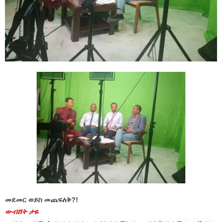
መደመር ወይስ መጨፍለቅ?!
ውብሸት ታዬ