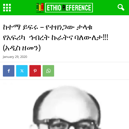
ከተማ ይፍሩ – የተዘነጋው ታላቁ
የአፍሪካ ኅብረት ኩራትና ባለውለታ!!!
(አዲስ ዘመን)
January 29, 2020