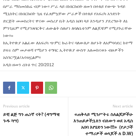
በሥራ ማስመስከሬ ብቻ ነው፡፡ ሥራ ላይ በነበርኩበት ዘመን በተለይ የውጭ ጉዳይ
ሚኒስትር በነበርኩበት ጊዜ የፈጸምኳቸው ሥራዎች በተለይ የአፍሪካ አንድነት
ድርጅት መመስረትና ዋናው መስሪያ ቤት አዲስ አበባ ላይ እንዲሆን ያደረግሁት ለኔ
ምንጊዜም የሚያንጸባርቅና ሐውልት ስለሆነ ለባለቤቴንም ለልጆቼም የሚያኮራቸው
ነው፡፡»
ከኢትዮጵያ አልፈው ለአፍሪካ ጭምር ኩራትና ባለውለታ ለሆኑት ለአምባሳደር ከተማ
ይፍሩ ስም መታወሻ የሚሆን ተግባር ኢትዮጵያ ውስጥ አለመከናወኑ ብዙዎችን
አስገርሟል፤አሳዝኗልም፡፡
አዲስ ዘመን ረቡዕ ጥር 20/2012
Previous article
Next article
ይቺ ልጅ ግን ጤነኛ ናት? (ዳግማዊ
«ጠቅላይ ሚንሥትሩ ስለልጆቻችሁ
ጉዱ ካሣ)
እንጠይቃችኋለን ብለውን ወደ አዲስ
አበባ እየሄድን ነው!!!» (የታጋች
ተማሪዎች ወላጆች ለ D.W)