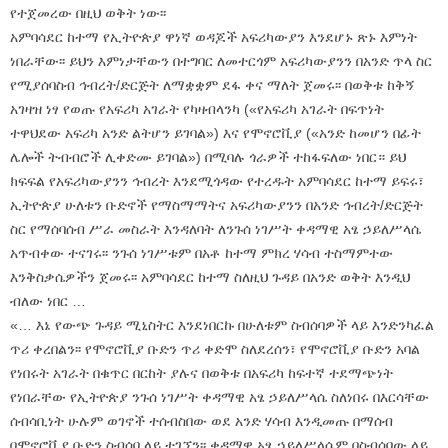
የተጀመረው በዚህ ወቅት ነው፡፡
አምባሳደር ከተማ የኢትዮጵያ ዋነኛ ወዳጆች አፍሪካውያን እንደሆኑ ጽኑ እምነት
ነበራቸው፡፡ ይህን እምነታቸውን በተግባር ለመተርጎም አፍሪካውያንን በአንድ ጥላ ስር
የሚያሰባስብ ኅብረት/ድርጅት ለማቋቋም ደፋ ቀና ማለት ጀመሩ፡፡ በወቅቱ ከቅኝ
አገዛዝ ነፃ የወጡ የአፍሪካ አገራት የካዛብላንካ («የአፍሪካ አገራት በፍጥነት
ተዋህደው አፍሪካ አንድ ልትሆን ይገባል») እና የሞኖሮቪያ («አንድ ከመሆን በፊት
ሌሎች ትብብሮች ሊቀድሙ ይገባል») በሚባሉ ጎራዎች ተከፋፍለው ነበር። ይህ
ክፍፍል የአፍሪካውያንን ኅብረት እንደሚጎዳው የተረዱት አምባሳደር ከተማ ይፍሩ፣
ኢትዮጵያ ሁለቱን ቡድኖች የማስማማትና አፍሪካውያንን በአንድ ኅብረት/ድርጅት
ስር የማሰባሰብ ሥራ መስራት እንዳለባት ለንጉሰ ነገሥት ቀዳማዊ አፄ ኃይለሥላሴ
አጥብቀው ተናገሩ፡፡ ንጉሰ ነገሥቱም በአቶ ከተማ ምክረ ሃሳብ ተስማምተው
እንቅስቃሴዎችን ጀመሩ፡፡ አምባሳደር ከተማ ስለዚህ ጉዳይ በአንድ ወቅት እንዲህ
ብለው ነበር …
«… እኔ የውጭ ጉዳይ ሚኒስትር እንደነበርኩ በሁለቱም ስብሰባዎች ላይ እንድንካፈል
ጥሪ ቀረበልን፡፡ የሞኖሮቪያ ቡድን ጥሪ ቀድሞ ስለደረሰን፣ የሞኖሮቪያ ቡድን አባል
የነበሩት አገራት በቁጥር በርከት ያሉና በወቅቱ በአፍሪካ ከፍተኛ ተደማጭነት
የነበራቸው የኢትዮጵያ ንጉሰ ነገሥት ቀዳማዊ አፄ ኃይለሥላሴ ስለነበሩ በእርሳቸው
ሰብሳቢነት ሁሉም ወገኖች ተሰብስበው ወደ አንድ ሃሳብ እንዲመጡ በማሰብ
በሞኖሮቪያ ቡድን ስብሰባ ላይ ተገኘን፡፡ ቀዳማዊ አፄ ኃይለሥላሴም በስብሰባው ላይ