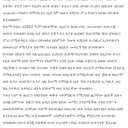
አፋሽ» ያሰኘ ነው፡፡ የዚህን አርቆ አሳቢ፣ ደፋርና አገር ወዳድ ታሪክና አበርክቶ ዘርዝሮ
መጨረስ «ዓባይን በማንኪያ» ቢሆንም ዘመን ተሻጋሪ ሥራቸውን ከብዙ በጥቂቱ
እንመልከት፡፡
ከተማ ይፍሩ በ1922 ዓ.ም በቀድሞው ሐረርጌ ክፍለ ሀገር ጋራሙለታ አውራጃ
ውስጥ ተወለደ፡፡ አባቱ አቶ ይፍሩ ደጀን እና እናቱ ወይዘሮ ይመኙሻል ጎበና በግብርና
ሥራ የሚተዳደሩ ነበሩ፡፡ በተወለደ በስምንት ዓመቱ ፋሺስት ኢጣሊያ ኢትዮጵያን
በመውረሯ ምክንያት ከተማና ቤተሰቡ ለስደት መዳረግ ግድ ሆነባቸው፡፡
ቤተሰቡ በስደት ላይ ሳለ ጨርጨር ሲደርሱ ሌሎቹ የቤተሰቡ አባላት እዚያው ቀሩና
የአቶ ከተማ አባት ከተማንና የከተማን አጎት (አቶ ተክሉ ደጀንን) ይዘው የስደት
ጉዟቸውን ቀጠሉ፡፡ ባሌ ደርሰው ጥቂት ከቆዩ በኋላ ወደ ብሪቲሽ ሶማሊላንድ (የአሁኗ
ሶማሊላንድ) ሄዱ። የስደት ጉዞው ቀጥሎ ከብሪቲሽ ሶማሊላንድ ወደ ጅቡቲ ከዚያም
ወደ ኬንያ ተሰደዱ፡፡ ኬንያ ሳሉ ከተማ ትምህርት ቤት ገባ፡፡ የፋሺስት ኢጣሊያ ጦር
ከኢትዮጵያ ከተባረረ በኋላ እነከተማ ወደ አገራቸው ተመለሱ፡፡
ንጉሰ ነገሥቱ ሐረርን በጎበኙበት ወቅት «ትምህርት የሚያስፈልጋቸው ልጆች አሉ»
ሲባል ሰምተው ነበርና ወደ አዲስ አበባ ሄደው መማር እንደሚችሉ ንጉሰ ነገሥቱ
በመፍቀዳቸው ታዳጊው ከተማ ከትውልድ ስፍራው ወደ አዲስ አበባ ሄደ፡፡ አዲስ አበባ
እንደደረሰ ለመማር ቢያመለክትም «ስምህ የለም» በሚል ምክንያት እንዳይገባ
ተከለከለ፡፡ ይሁን እንጂ የወቅቱ የጦር ሠራዊት ኃላፊ የነበሩት ሌተናንት ጀኔራል