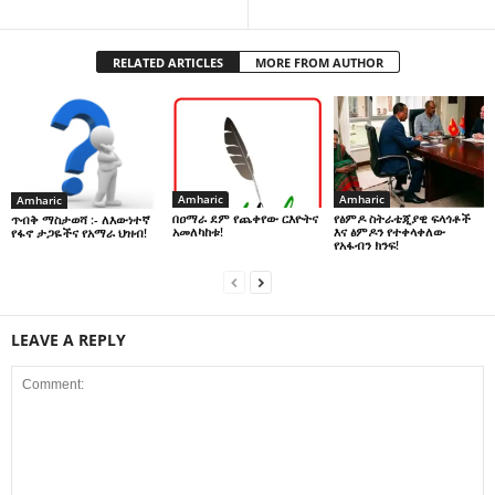
RELATED ARTICLES
MORE FROM AUTHOR
Amharic
Amharic
Amharic
በዐማራ ደም የጨቀየው ርእዮትና
የፅምዶ ስትራቴጂያዊ ፍላጎቶች
ጥብቅ ማስታወሻ :- ለእውነተኛ
አመለካከቱ!
እና ፅምዶን የተቀላቀለው
የፋኖ ታጋዬችና የአማራ ህዝብ!
የአፋብን ክንፍ!
LEAVE A REPLY