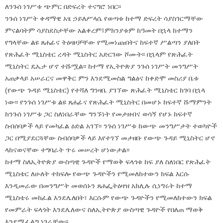
ለንጉሰ ነገሥቱ ጭምር በድፍረት ተናግሮ ነበር፡፡
ንጉሰ ነገሥት ቀዳማዊ አፄ ኃይለሥላሴ የወጣቱ ከተማ ድፍረት ሳያስገርማቸው
ምናልባትም ሳያስደስታቸው አልቀረም፤ምክንያቱም ከዓመት በኋላ ከተማን
የግላቸው ልዩ ጸሐፊና ትዕዛዞቻቸው የሚመነጩበትና ከፍተኛ ሥልጣን ያለበት
የጽሕፈት ሚኒስቴር ረዳት ሚኒስትር አድርገው ሾሙት፡፡ በኋላም የጽሕፈት
ሚኒስትር ዴኤታ ሆኖ ተሹሟል፡፡ ከተማ የኢትዮጵያ ንጉሰ ነገሥት መንግሥት
አጠቃላይ አሠራርና መዋቅር ምን እንደሚመስል ግልፅና ከቀድሞ መስሪያ ቤቱ
(የውጭ ጉዳይ ሚኒስቴር) የተሻለ ግንዛቤ ያገኘው ጽሕፈት ሚኒስቴር ከገባ በኋላ
ነው፡፡ የንጉሰ ነገሥቱ ልዩ ጸሐፊና የጽሕፈት ሚኒስትር በመሆኑ ከፍተኛ ሹማምንት
ከንጉሰ ነገሥቱ ጋር ስለነበራቸው ግንኙነት የመታዘብና ወሳኝ የሆኑ ከፍተኛ
ስብሰባዎች ላይ የመካፈል ዕድል አገኘ፡፡ ንጉሰ ነገሥቱ ከውጭ መንግሥታት ተወካዮች
ጋር በሚያደርጓቸው ስብሰባዎች ላይ እየተገኘ መታዘቡ የውጭ ጉዳይ ሚኒስትር ሆኖ
ላከናወናቸው ተግባራት ጥሩ መሠረት ሆነውታል፡፡
ከተማ ስለኢትዮጵያ ውስጣዊ ጉዳዮች የማወቅ ፍላጎቱ ከፍ ያለ ስለነበር የጽሕፈት
ሚኒስቴር ለሁለት ተከፍሎ የውጭ ጉዳዮችን የሚመለከተውን ክፍል እርሱ
እንዲመራው በመንግሥት መወሰኑን ጸሐፌትዕዛዝ አክሊሉ ሲነግሩት ከተማ
ሚኒስቴሩ መከፈል እንደሌለበት፣ እርሱም የውጭ ጉዳዮችን የሚመለከተውን ክፍል
የመምራት ፍላጎት እንደሌለውና ስለኢትዮጵያ ውስጣዊ ጉዳዮች የበለጠ ማወቅ
እንደሚፈልግ ነገራቸው፡፡