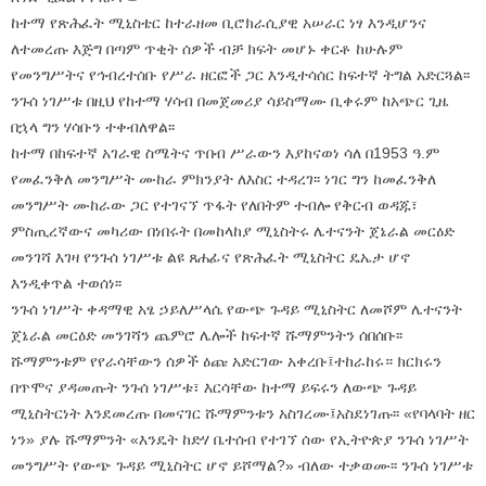
ከተማ የጽሕፈት ሚኒስቴር ከተራዘመ ቢሮክራሲያዊ አሠራር ነፃ እንዲሆንና
ለተመረጡ እጅግ በጣም ጥቂት ሰዎች ብቻ ክፍት መሆኑ ቀርቶ ከሁሉም
የመንግሥትና የኅብረተሰቡ የሥራ ዘርፎች ጋር እንዲተሳሰር ከፍተኛ ትግል አድርጓል፡፡
ንጉሰ ነገሥቱ በዚህ የከተማ ሃሳብ በመጀመሪያ ሳይስማሙ ቢቀሩም ከአጭር ጊዜ
በኋላ ግን ሃሳቡን ተቀብለዋል፡፡
ከተማ በከፍተኛ አገራዊ ስሜትና ጥበብ ሥራውን እያከናወነ ሳለ በ1953 ዓ.ም
የመፈንቅለ መንግሥት ሙከራ ምክንያት ለእስር ተዳረገ፡፡ ነገር ግን ከመፈንቅለ
መንግሥት ሙከራው ጋር የተገናኘ ጥፋት የለበትም ተብሎ የቅርብ ወዳጁ፣
ምስጢረኛውና መካሪው በነበሩት በመከላከያ ሚኒስትሩ ሌተናንት ጀኔራል መርዕድ
መንገሻ እገዛ የንጉሰ ነገሥቱ ልዩ ጸሐፊና የጽሕፈት ሚኒስትር ዴኤታ ሆኖ
እንዲቀጥል ተወሰነ፡፡
ንጉሰ ነገሥት ቀዳማዊ አፄ ኃይለሥላሴ የውጭ ጉዳይ ሚኒስትር ለመሾም ሌተናንት
ጀኔራል መርዕድ መንገሻን ጨምሮ ሌሎች ከፍተኛ ሹማምንትን ሰበሰቡ፡፡
ሹማምንቱም የየራሳቸውን ሰዎች ዕጩ አድርገው አቀረቡ፤ተከራከሩ። ክርክሩን
በጥሞና ያዳመጡት ንጉሰ ነገሥቱ፣ እርሳቸው ከተማ ይፍሩን ለውጭ ጉዳይ
ሚኒስትርነት እንደመረጡ በመናገር ሹማምንቱን አስገረሙ፤አስደነገጡ፡፡ «የባላባት ዘር
ነን» ያሉ ሹማምንት «እንዴት ከድሃ ቤተሰብ የተገኘ ሰው የኢትዮጵያ ንጉሰ ነገሥት
መንግሥት የውጭ ጉዳይ ሚኒስትር ሆኖ ይሾማል?» ብለው ተቃወሙ፡፡ ንጉሰ ነገሥቱ