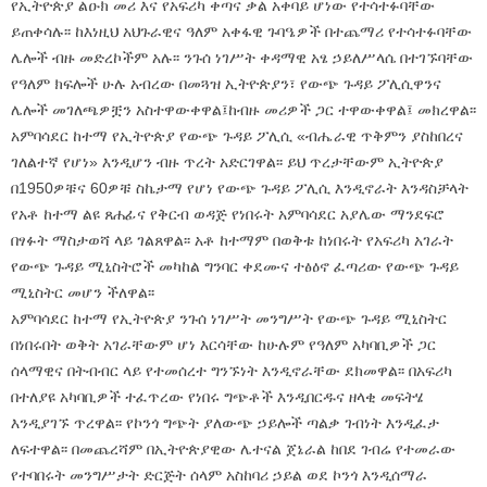
የኢትዮጵያ ልዑክ መሪ እና የአፍሪካ ቀጣና ቃል አቀባይ ሆነው የተሳተፉባቸው
ይጠቀሳሉ፡፡ ከእነዚህ አህጉራዊና ዓለም አቀፋዊ ጉባዔዎች በተጨማሪ የተሳተፉባቸው
ሌሎች ብዙ መድረኮችም አሉ፡፡ ንጉሰ ነገሥት ቀዳማዊ አፄ ኃይለሥላሴ በተገኙባቸው
የዓለም ክፍሎች ሁሉ አብረው በመጓዝ ኢትዮጵያን፣ የውጭ ጉዳይ ፖሊሲዋንና
ሌሎች መገለጫዎቿን አስተዋውቀዋል፤ከብዙ መሪዎች ጋር ተዋውቀዋል፤ መክረዋል፡፡
አምባሳደር ከተማ የኢትዮጵያ የውጭ ጉዳይ ፖሊሲ «ብሔራዊ ጥቅምን ያስከበረና
ገለልተኛ የሆነ» እንዲሆን ብዙ ጥረት አድርገዋል፡፡ ይህ ጥረታቸውም ኢትዮጵያ
በ1950ዎቹና 60ዎቹ ስኬታማ የሆነ የውጭ ጉዳይ ፖሊሲ እንዲኖራት እንዳስቻላት
የአቶ ከተማ ልዩ ጸሐፊና የቅርብ ወዳጅ የነበሩት አምባሳደር አያሌው ማንደፍሮ
በፃፉት ማስታወሻ ላይ ገልጸዋል፡፡ አቶ ከተማም በወቅቱ ከነበሩት የአፍሪካ አገራት
የውጭ ጉዳይ ሚኒስትሮች መካከል ግንባር ቀደሙና ተፅዕኖ ፈጣሪው የውጭ ጉዳይ
ሚኒስትር መሆን ችለዋል፡፡
አምባሳደር ከተማ የኢትዮጵያ ንጉሰ ነገሥት መንግሥት የውጭ ጉዳይ ሚኒስትር
በነበሩበት ወቅት አገራቸውም ሆነ እርሳቸው ከሁሉም የዓለም አካባቢዎች ጋር
ሰላማዊና በትብብር ላይ የተመሰረተ ግንኙነት እንዲኖራቸው ደክመዋል፡፡ በአፍሪካ
በተለያዩ አካባቢዎች ተፈጥረው የነበሩ ግጭቶች እንዲበርዱና ዘላቂ መፍትሄ
እንዲያገኙ ጥረዋል፡፡ የኮንጎ ግጭት ያለውጭ ኃይሎች ጣልቃ ገብነት እንዲፈታ
ለፍተዋል፡፡ በመጨረሻም በኢትዮጵያዊው ሌተናል ጀኔራል ከበደ ገብሬ የተመራው
የተባበሩት መንግሥታት ድርጅት ሰላም አስከባሪ ኃይል ወደ ኮንጎ እንዲሰማራ