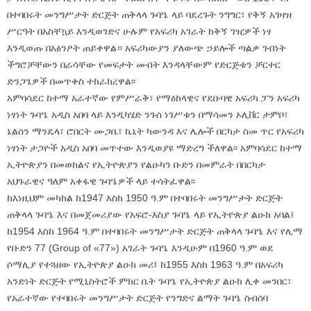
በተባበሩት መንግሥታት ድርጅት ጠቅላላ ጉባዔ ላይ ባደረጉት ንግግር፣ የቅኝ አገዛዝ
ሥርዓት በአስቸኳይ እንዲወገድና ሁሉም የአፍሪካ አገራት ከቅኝ ገዢዎች ነፃ
እንዲወጡ በአፅንዖት ጠይቀዋል። አፍሪካውያን ያለውጭ ኃይሎች ጣልቃ ገብነት
ችግሮቻቸውን በራሳቸው የመፍታት መብት እንዳላቸውም የድርጅቱን ቻርተር
ድንጋጌዎች በመጥቀስ ተከራክረዋል፡፡
አምባሳደር ከተማ አራተኛው የምሥራቅ፣ የማዕከላዊና የደቡባዊ አፍሪካ ፓን አፍሪካ
ነፃነት ጉባዔ አዲስ አበባ ላይ እንዲካሄድ ንጉሰ ነገሥቱን በማሳመን ኦሊቨር ታምቦ፣
ኔልሰን ማንዴላ፣ ሮበርት ሙጋቤ፣ ኬኔት ካውንዳ እና ሌሎች በርካታ ስመ ጥር የአፍሪካ
ነፃነት ታጋዮች አዲስ አበባ መጥተው እንዲወያዩ ማድረግ ችለዋል፡፡ አምባሳደር ከተማ
ኢትዮጵያን በመወከልና የኢትዮጵያን የልዑካን ቡድን በመምራት በበርካታ
አህጉራዊና ዓለም አቀፋዊ ጉባዔዎች ላይ ተሳትፈዋል፡፡
ከእነዚህም መካከል ከ1947 እስከ 1950 ዓ.ም በተባበሩት መንግሥታት ድርጅት
ጠቅላላ ጉባዔ እና በመጀመሪያው የአፍሮ-እስያ ጉባዔ ላይ የኢትዮጵያ ልዑክ አባል፤
ከ1954 እስከ 1964 ዓ.ም በተባበሩት መንግሥታት ድርጅት ጠቅላላ ጉባዔ እና የሊማ
የቡድን 77 (Group of «77») አገራት ጉባዔ እንዲሁም በ1960 ዓ.ም ወደ
ሶማሊያ የተጓዘው የኢትዮጵያ ልዑክ መሪ፤ ከ1955 እስከ 1963 ዓ.ም በአፍሪካ
አንድነት ድርጅት የሚኒስትሮች ምክር ቤት ጉባዔ የኢትዮጵያ ልዑክ ሊቀ መንበር፣
የአራተኛው የተባበሩት መንግሥታት ድርጅት የንግድና ልማት ጉባዔ ስብሰባ