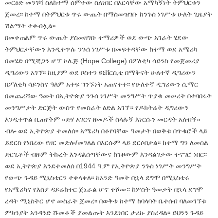
መርዕድ መንገሻ ስለከተማ ሰምተው ስለነበር በእርሳቸው አማካኝነት ትምህርቱን
ጀመረ፡፡ ከተማ በትምህርቱ ጥሩ ውጤት በማስመዝገቡ ከንጉሰ ነገሥቱ ሁለት ጊዜያት
ሽልማት ተቀብሏል፡፡
በመቀጠልም ጥሩ ውጤት ያስመዘገቡ ተማሪዎች ወደ ውጭ አገራት ሄደው
ትምህርታቸውን እንዲቀጥሉ ንጉሰ ነገሥቱ በመፍቀዳቸው ከተማ ወደ አሜሪካ
በመሄድ በሚቺጋን ሆፕ ኮሌጅ (Hope College) በፖለቲካ ሳይንስ የመጀመሪያ
ዲግሪውን አገኘ፡፡ ከዚያም ወደ ቦስተን ዩኒቨርሲቲ በማቅናት ሁለተኛ ዲግሪውን
በፖለቲካ ሳይንስና ዓለም አቀፍ ግንኙነት አጠናቀቀ፡፡ የሁለተኛ ዲግሪውን ሲማር
በመጨረሻው ዓመት በኢትዮጵያ ንጉሰ ነገሥት መንግሥት ጥያቄ መሠረት በተባበሩት
መንግሥታት ድርጅት ውስጥ የመስራት ዕድል አገኘ። የዶክትሬት ዲግሪውን
እንዲቀጥል ቢጠየቅም «ድሃ አገርና ዘመዶች ስላሉኝ እነርሱን መርዳት አለብኝ»
ብሎ ወደ ኢትዮጵያ ተመለሰ፡፡ አሜሪካ በቆየባቸው ዓመታት በወቅቱ በጥቁሮች ላይ
ይደርስ የነበረው የዘር መድሎ/መገለል በእርሱም ላይ ደርሶበታል፡፡ ከተማ ግን ለመሰል
ድርጊቶች ብዙም ትኩረት እንዳልሰጣቸውና ከጉዞውም እንዳልገታው ተናግሮ ነበር፡፡
ወደ ኢትዮጵያ እንደተመለሰ በ1944 ዓ.ም የኢትዮጵያ ንጉሰ ነገሥት መንግሥት
የውጭ ጉዳይ ሚኒስቴርን ተቀላቀለ፡፡ ከአንድ ዓመት በኋላ ደግሞ በሚኒስቴሩ
የአሜሪካና የእስያ ዳይሬክተር ጀኔራል ሆኖ ተሾመ። ከሦስት ዓመታት በኋላ ደግሞ
ረዳት ሚኒስትር ሆኖ መስራት ጀመረ፡፡ በወቅቱ ከተማ ከባላባት ቤተሰብ ባለመገኘቱ
ምክንያት አንዳንድ ሹመቶች ያመልጡት እንደነበር ታሪኩ ያስረዳል፡፡ ይህንን ጉዳይ