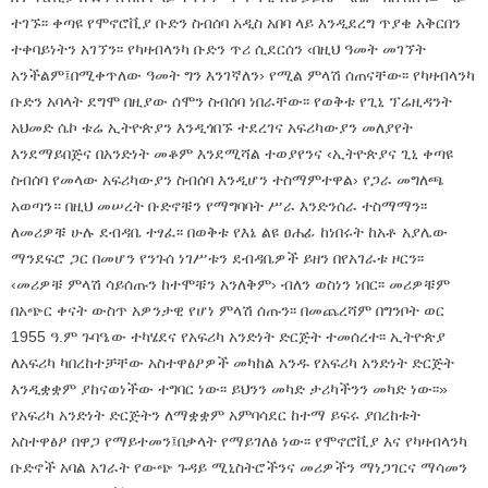
ተገኙ፡፡ ቀጣዩ የሞኖሮቪያ ቡድን ስብሰባ አዲስ አበባ ላይ እንዲደረግ ጥያቄ አቅርበን
ተቀባይነትን አገኘን፡፡ የካዛብላንካ ቡድን ጥሪ ሲደርሰን ‹በዚህ ዓመት መገኘት
አንችልም፤በሚቀጥለው ዓመት ግን እንገኛለን› የሚል ምላሽ ሰጠናቸው፡፡ የካዛብላንካ
ቡድን አባላት ደግሞ በዚያው ሰሞን ስብሰባ ነበራቸው፡፡ የወቅቱ የጊኒ ፕሬዚዳንት
አህመድ ሴኮ ቱሬ ኢትዮጵያን እንዲጎበኙ ተደረገና አፍሪካውያን መለያየት
እንደማይበጅና በአንድነት መቆም እንደሚሻል ተወያየንና ‹ኢትዮጵያና ጊኒ ቀጣዩ
ስብሰባ የመላው አፍሪካውያን ስብሰባ እንዲሆን ተስማምተዋል› የጋራ መግለጫ
አወጣን። በዚህ መሠረት ቡድኖቹን የማግባባት ሥራ እንድንሰራ ተስማማን፡፡
ለመሪዎቹ ሁሉ ደብዳቤ ተፃፈ፡፡ በወቅቱ የእኔ ልዩ ፀሐፊ ከነበሩት ከአቶ አያሌው
ማንደፍሮ ጋር በመሆን የንጉሰ ነገሥቱን ደብዳቤዎች ይዘን በየአገራቱ ዞርን፡፡
‹መሪዎቹ ምላሽ ሳይሰጡን ከተሞቹን አንለቅም› ብለን ወስነን ነበር፡፡ መሪዎቹም
በአጭር ቀናት ውስጥ አዎንታዊ የሆነ ምላሽ ሰጡን፡፡ በመጨረሻም በግንቦት ወር
1955 ዓ.ም ጉባዔው ተካሄደና የአፍሪካ አንድነት ድርጅት ተመሰረተ፡፡ ኢትዮጵያ
ለአፍሪካ ካበረከተቻቸው አስተዋፅዖዎች መካከል አንዱ የአፍሪካ አንድነት ድርጅት
እንዲቋቋም ያከናወነችው ተግባር ነው፡፡ ይህንን መካድ ታሪካችንን መካድ ነው፡፡»
የአፍሪካ አንድነት ድርጅትን ለማቋቋም አምባሳደር ከተማ ይፍሩ ያበረከቱት
አስተዋፅዖ በዋጋ የማይተመን፤በቃላት የማይገለፅ ነው፡፡ የሞኖሮቪያ እና የካዛብላንካ
ቡድኖች አባል አገራት የውጭ ጉዳይ ሚኒስትሮችንና መሪዎችን ማነጋገርና ማሳመን