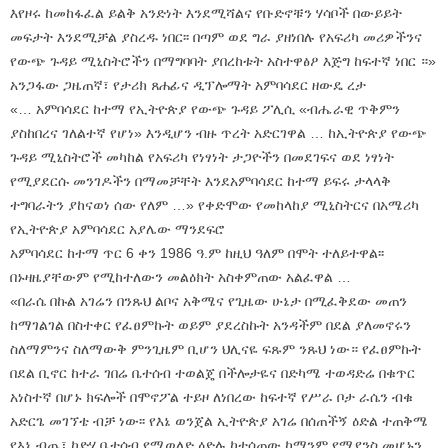
እየዞሩ ከመከፋፈል ይልቅ አንድነት እንደሚሻልና የቡድኖቹን ሃሳቦች በውይይት
መፍታት እንደሚቻል ያስረዱ ነበር፡፡ በጣም ወደ ግራ ያዘነበሉ የአፍሪካ መሪዎችንና
የውጭ ጉዳይ ሚኒስትሮችን በማግባባት ያበረከቱት አስተዋፅዖ እጅግ ከፍተኛ ነበር ።»
አንጋፋው ጋዜጠኛ፣ የታሪክ ጸሐፊና ዲፕሎማት አምባሳደር ዘውዴ ረታ
«… አምባሳደር ከተማ የኢትዮጵያ የውጭ ጉዳይ ፖሊሲ «ብሔራዊ ጥቅምን
ያስከበረና ገለልተኛ የሆነ» እንዲሆን ብዙ ጥረት አድርገዋል … ከኢትዮጵያ የውጭ
ጉዳይ ሚኒስትሮች መካከል የአፍሪካ የነፃነት ታጋዮችን በመደገፍና ወደ ነፃነት
የሚያደርሱ መንገዶችን በማመቻቸት እንደአምባሳደር ከተማ ይፍሩ ታላላቅ
ተግባራትን ያከናወነ ሰው የለም …» የቀድሞው የመከላከያ ሚኒስትርና በአሜሪካ
የኢትዮጵያ አምባሳደር አያሌው ማንደፍሮ
አምባሳደር ከተማ ጥር 6 ቀን 1986 ዓ.ም ከዚህ ዓለም በሞት ተለይተዋል፡፡
በኑዛዜያቸውም የሚከተለውን መልዕክት አስቀምጠው አልፈዋል …
«በራሴ በኩል አገሬን በንጹህ ልቦና አቅሜና የጊዜው ሁኔታ በሚፈቅደው መጠን
ከማገልገል በስተቀር የፈፀምኩት ወይም ያደረስኩት አንዳችም በደል ያለመኖሩን
ስለማምንና ስለማውቅ ምንጊዜም ቢሆን ህሊናዬ ፍጹም ንጹህ ነው። የፈፀምኩት
በደል ቢኖር ከተራ ገበሬ ቤተሰብ ተወልጄ በችሎታዬና በድካሜ ተወዳድሬ በቁጥር
አነስተኛ በሆኑ ክፍሎች በሞኖፖል ተይዞ ለነበረው ከፍተኛ የሥራ ቦታ ራሴን ብቁ
አድርጌ መገኘቴ ብቻ ነው፡፡ የእኔ ወንጀል ኢትዮጵያ አገሬ በሰጠችኝ ዕድል ተጠቅሜ
የእኔ ብጤ፣ ከድሃ ቤተሰብ የሚወለድ ዕድሉ ከተሰጠው ከማንም የማያንስ መሆኑን