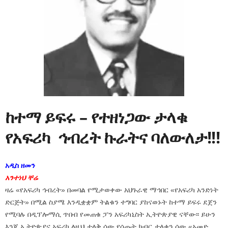
ከተማ ይፍሩ – የተዘነጋው ታላቁ
የአፍሪካ
ኅብረት ኩ
ራትና ባለውለታ!!!
አዲስ ዘመን
አንተነህ ቸሬ
ዛሬ «የአፍሪካ ኅብረት» በመባል የሚታወቀው አህጉራዊ ማኅበር «የአፍሪካ አንድነት
ድርጅት» በሚል ስያሜ እንዲቋቋም ትልቁን ተግባር ያከናወኑት ከተማ ይፍሩ ደጀን
የሚባሉ በዲፕሎማሲ ጥበብ የመጠቁ ፓን አፍሪካኒስት ኢትዮጵያዊ ናቸው፡፡ ይሁን
እንጂ ኢትዮጵያና አፍሪካ ለዚህ ታላቅ ሰው የሰጡት ክብር ታላቁን ሰው «አመድ