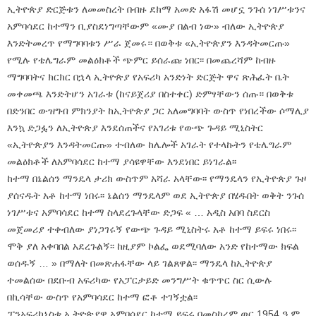
ኢትዮጵያ ድርጅቱን ለመመስረት በብዙ ደክማ አመድ አፋሽ መሆኗ ንጉሰ ነገሥቱንና
አምባሳደር ከተማን ቢያስደነግጣቸውም «ሙያ በልብ ነው» ብለው ኢትዮጵያ
እንድትመረጥ የማግባባቱን ሥራ ጀመሩ። በወቅቱ «ኢትዮጵያን እንዳትመርጡ»
የሚሉ የቴሌግራም መልዕክቶች ጭምር ይሰራጩ ነበር፡፡ በመጨረሻም ከብዙ
ማግባባትና ክርክር በኋላ ኢትዮጵያ የአፍሪካ አንድነት ድርጅት ዋና ጽሕፈት ቤት
መቀመጫ እንድትሆን አገራቱ (ከናይጀሪያ በስተቀር) ድምፃቸውን ሰጡ። በወቅቱ
በድንበር ውዝግብ ምክንያት ከኢትዮጵያ ጋር አለመግባባት ውስጥ የነበረችው ሶማሊያ
እንኳ ድጋፏን ለኢትዮጵያ እንደሰጠችና የአገሪቱ የውጭ ጉዳይ ሚኒስትር
«ኢትዮጵያን እንዳትመርጡ» ተብለው ከሌሎች አገራት የተላኩትን የቴሌግራም
መልዕክቶች ለአምባሳደር ከተማ ያሳዩዋቸው እንደነበር ይነገራል፡፡
ከተማ በኔልሰን ማንዴላ ታሪክ ውስጥም አሻራ አላቸው፡፡ የማንዴላን የኢትዮጵያ ጉዞ
ያሰናዱት አቶ ከተማ ነበሩ፡፡ ኔልሰን ማንዴላም ወደ ኢትዮጵያ በሄዱበት ወቅት ንጉሰ
ነገሥቱና አምባሳደር ከተማ ስላደረጉላቸው ድጋፍ « … አዲስ አበባ ስደርስ
መጀመሪያ ተቀብለው ያነጋገሩኝ የውጭ ጉዳይ ሚኒስትሩ አቶ ከተማ ይፍሩ ነበሩ፡፡
ሞቅ ያለ አቀባበል አደረጉልኝ፡፡ ከዚያም ኮልፌ ወደሚባለው አንድ የከተማው ክፍል
ወሰዱኝ … » በማለት በመጽሐፋቸው ላይ ገልጸዋል፡፡ ማንዴላ ከኢትዮጵያ
ተመልሰው በደቡብ አፍሪካው የአፓርታይድ መንግሥት ቁጥጥር ስር ሲውሉ
በኪሳቸው ውስጥ የአምባሳደር ከተማ ፎቶ ተገኝቷል፡፡
ፓንአፍሪካኒስቱ ኢትዮጵያዊ አምባሳደር ከተማ ይፍሩ በመስከረም ወር 1954 ዓ.ም