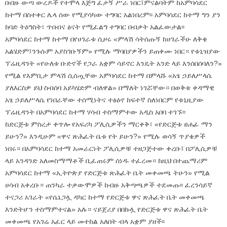
በብዙ ውጣ ውረዶች የተሞላ እጅግ ፈታኝ ሥራ ነበር፤ምናልባትም ከአምባሳደር
ከተማ በስተቀር ሌላ ሰው የሚያሳካው ተግባር አልነበረም፡፡ አምባሳደር ከተማ ግን ያን
ከባድ ትዕግስት፣ ጥበብና ፅናት የሚፈልግ ተግባር በብቃት አልፈውታል፡፡
አምባሳደር ከተማ ከተማ በየሀገራቱ ሲዞሩ «ምላሽ ሳትሰጡኝ ከሀገራችሁ ለቅቄ
አልሄድም፤ንጉሱም አያስገቡኝም» የሚሉ ማባበያዎችን ይጠቀሙ ነበር። የቱኒዝያው
ፕሬዚዳንት «የሁለቱ ቡድኖች የጋራ አቋም ሳይኖር እንዴት አንድ ላይ እንሰበሰባለን?»
የሚል የእምቢታ ምላሽ ሲሰጧቸው አምባሳደር ከተማ በምላሹ «አፄ ኃይለሥላሴ
ያለእርስዎ ይህ ስብሰባ አይካሄድም ብለዋል» በማለት ነገሯቸው። በወቅቱ ቀዳማዊ
አፄ ኃይለሥላሴ የነበራቸው ተሰሚነትና ተፅዕኖ ከፍተኛ ስለነበርም የቱኒዚያው
ፕሬዚዳንት በአምባሳደር ከተማ ሃሳብ ተስማምተው አዲስ አበባ ተገኙ፡፡
ከድርጅቱ ምስረታ ቀጥሎ የአፍሪካ ፖሊሲዎችን ማርቀቅ፣ «የድርጅቱ ፀሐፊ ማን
ይሁን?» እንዲሁም «ዋና ጽሕፈት ቤቱ የት ይሁን?» የሚሉ ወሳኝ ጥያቄዎች
ነበሩ። በአምባሳደር ከተማ አመራርነት ፖሊሲዎቹ ተዘጋጅተው ቀረቡ፤ በፖሊሲዎቹ
ላይ አንዳንድ አለመስማማቶች ቢፈጠሩም ሰነዱ ተፈረመ። ከዚህ በተጨማሪም
አምባሳደር ከተማ «ኢትዮጵያ የድርጅቱ ጽሕፈት ቤት መቀመጫ ትሁን» የሚል
ሀሳብ አቀረቡ። ጠንካራ ተቃውሞዎች ከብዙ አቅጣጫዎች ተደመጡ፡፡ ፈረንሳይኛ
ተናጋሪ አገራት «የሴኔጋሏ ዳካር ከተማ የድርጅቱ ዋና ጽሕፈት ቤት መቀመጫ
እንድትሆን ተስማምተናል» አሉ። ናይጀሪያ በበኩሏ የድርጅቱ ዋና ጽሕፈት ቤት
መቀመጫ የአገሬ አፈር ላይ መተከል አለበት ብላ አቋም ያዘች፡፡