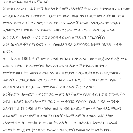
ግን «ውሳኔዬ አይቀየርም» አሉ፡፡
ሹመቱ በአንድ በኩል ከተማ ከታላላቅ ዓለም ፖለቲከኞች ጋር እንዲተዋወቁና አብረው
እንዲሰሩ ዕድል የከፈተላቸው ቢሆንም በሌላ በኩል ግን በርካታ «የባላባት ዘር ነን»
የሚሉ ሹማምንትና አጋሮቻቸው የከተማ ጠላቶች ሆነው እንዲነሱ በር የከፈተ
አጋጣሚም ነበር፡፡ ከተማ የውጭ ጉዳይ ሚኒስትርነት ሥራቸውን የጀመሩት
ኢትዮጵያ ከአፍሪካውያን ጋር እንድትቀራረብ ለማድረግ የሚያስችሉ
እንቅስቃሴዎችን በማድረግ ነው፡፡ ስለዚህ ጉዳይ አምባሳደር ከተማ በአንድ ወቀት
ሲናገሩ …
«… እ.አ.አ 1961 ዓ.ም ውጭ ጉዳይ መስሪያ ቤት እንደገባሁ የመጀመሪያ አጀንዳዬ
አድርጌ የያዝኩት ኢትዮጵያ ከአፍሪካ ጋር የበለጠ የምትቀራረብበትንና
የምትተባበርበትን መንገድ መፈለግ ነበር፡፡ ይህንን ጉዳይ ለጃንሆይ ነገርኳቸው፡፡ ‹ …
ፋሺስት ኢጣሊያ በወረረን ጊዜ ወደ ዓለም መንግሥታት ማኅበር ሄደው የጮሁት
ብቻዎን ነበር፡፡ ያ ጊዜ መደገም የለበትም፡፡ ከአረቦች ጋር ልንሆን
አንችልም፤ከአውሮፓውያንም ጋር መሆን አንችልም፡፡ የእኛ ተፈጥሯዊ ምንጫችን
አፍሪካ ስለሆነ ከአፍሪካውያን ጋር ነው መተባበር ያለብን፡፡ በዚህ ጉዳይ መግፋት
አለብን። ይህን ጉዳይ ያምኑበታል ወይ?› ብዬ ስጠይቃቸው ‹ዋናው የእኔ ማመን
አይደለም፡፡ አንተ ታምንበታለህ?› ሲሉኝ ‹እኔማ አምኜበታለሁ› አልኳቸው።
‹እንግዲያውስ ካመንክበት ቀጥልበት› አሉኝ … » ብለዋል። እንግዲህ የአፍሪካ
አንድነት ድርጅትን (የአሁኑን የአፍሪካ ኅብረትን) የመመስረት እንቅስቃሴ