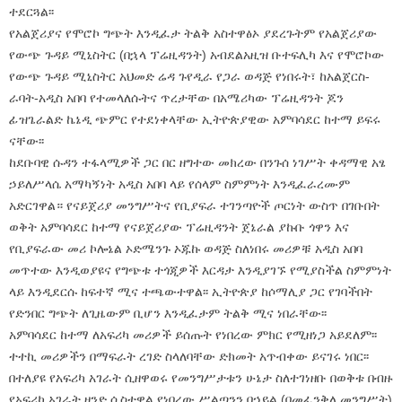
ተደርጓል፡፡
የአልጀሪያና የሞሮኮ ግጭት እንዲፈታ ትልቅ አስተዋፅኦ ያደረጉትም የአልጀሪያው
የውጭ ጉዳይ ሚኒስትር (በኋላ ፕሬዚዳንት) አብደልአዚዝ ቡተፍሊካ እና የሞሮኮው
የውጭ ጉዳይ ሚኒስትር አህመድ ሬዳ ጉየዲራ የጋራ ወዳጅ የነበሩት፣ ከአልጀርስ-
ራባት-አዲስ አበባ የተመላለሱትና ጥረታቸው በአሜሪካው ፕሬዚዳንት ጆን
ፊዝጌራልድ ኬኔዲ ጭምር የተደነቀላቸው ኢትዮጵያዊው አምባሳደር ከተማ ይፍሩ
ናቸው፡፡
ከደቡባዊ ሱዳን ተፋላሚዎች ጋር በር ዘግተው መክረው በንጉሰ ነገሥት ቀዳማዊ አፄ
ኃይለሥላሴ አማካኝነት አዲስ አበባ ላይ የሰላም ስምምነት እንዲፈራረሙም
አድርገዋል። የናይጀሪያ መንግሥትና የቢያፍራ ተገንጣዮች ጦርነት ውስጥ በገቡበት
ወቅት አምባሳደር ከተማ የናይጀሪያው ፕሬዚዳንት ጀኔራል ያኩቡ ጎዋን እና
የቢያፍራው መሪ ኮሎኔል ኦድሜንጉ ኦጁኩ ወዳጅ ስለነበሩ መሪዎቹ አዲስ አበባ
መጥተው እንዲወያዩና የግጭቱ ተጎጂዎች እርዳታ እንዲያገኙ የሚያስችል ስምምነት
ላይ እንዲደርሱ ከፍተኛ ሚና ተጫውተዋል፡፡ ኢትዮጵያ ከሶማሊያ ጋር የገባችበት
የድንበር ግጭት ለጊዜውም ቢሆን እንዲፈታም ትልቅ ሚና ነበራቸው፡፡
አምባሳደር ከተማ ለአፍሪካ መሪዎች ይሰጡት የነበረው ምክር የሚዘነጋ አይደለም፡፡
ተተኪ መሪዎችን በማፍራት ረገድ ስላለባቸው ድክመት አጥብቀው ይናገሩ ነበር፡፡
በተለያዩ የአፍሪካ አገራት ሲዘዋወሩ የመንግሥታቱን ሁኔታ ስለተገነዘቡ በወቅቱ በብዙ
የአፍሪካ አገራት ዘንድ ሲስተዋል የነበረው ሥልጣንን በኃይል (በመፈንቅለ መንግሥት)