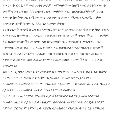
የመንጠቅ ድርጊቶች ወደ ኢትዮጵያም መምጣታቸው ስለማይቀር ለንጉሰ ነገሥት
ቀዳማዊ አፄ ኃይለሥላሴ ደብዳቤ ጽፈውላቸው ነበር፡፡ በደብዳቤያቸውም ንጉሰ
ነገሥቱ ከወቅቱ ጋር የሚመጣጠን ሁለንተናዊ ለውጥ ማድረግ እንደሚገባቸው
«ድፍረት በተሞላበት» አገላለፅ ገልጸውላዋቸዋል፡፡
ንጉሰ ነገሥት ቀዳማዊ አፄ ኃይለሥላሴ ከዙፋናቸው ተወግደው ዓመታት ካለፉ በኋላ
አምባሳደር ከተማ « … የአፍሪካ የመጀመሪያዎቹ መሪዎች ትልቁ ችግር … በእኛም
ላይ ደረሰ፡፡ መሪዎች በሥልጣን ላይ በሚቆዩበት ጊዜ ተተኪውን ሥርዓትና ሰው
ሳያዘጋጁ ጊዜው ይደርስና አገራቱ ስጋት ላይ ይወድቃሉ፡፡ የዴሞክራሲን መርሆች
መከተል ሲቻል፣ ሥልጣን የሰፊው ሕዝብ መሆኑ ሲታወቅና ሕዝብም መብቶቹን
እያወቀ ሲሄድ ነው ወደ ሌላ መንግሥት በጤና መዛወር የምንችለው…» ብለው
ተናግረዋል፡፡
ይሁን እንጂ ንጉሰ ነገሥቱ የአምባሳደር ከተማን ምክር ከመስማት ይልቅ አምባሳደር
ከተማን ከውጭ ጉዳይ ወደ ንግድ፣ ኢንዱስትሪና ቱሪዝም ሚኒስትርነት
አዛወሯቸው። አምባሳደር ከተማ የገመቱት አልቀረም … ከደብዳቤው ሦስት ዓመታት
በኋላ የ1966ቱ አብዮት መጥቶ ንጉሰ ነገሥቱን በላቸው፡፡
ወታደራዊው መንግሥት ሥልጣን ሲይዝ አምባሳደር ከተማ ታሰሩ፡፡ ከስምንት
ዓመታት እስራት በኋላ ተፈቱ፡፡ ከዚያም በተባበሩት መንግሥታት ድርጅት የዓለም
የምግብ ፕሮግራም የምሥራቅ አፍሪካ ዳይሬክተር፣ የአፍሪካ ቀጣና ልዩ አማካሪና