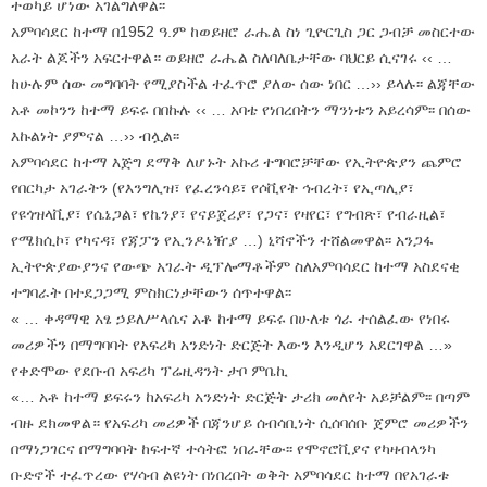
ተወካይ ሆነው አገልግለዋል፡፡
አምባሳደር ከተማ በ1952 ዓ.ም ከወይዘሮ ራሔል ስነ ጊዮርጊስ ጋር ጋብቻ መስርተው
አራት ልጆችን አፍርተዋል። ወይዘሮ ራሔል ስለባለቤታቸው ባህርይ ሲናገሩ ‹‹ …
ከሁሉም ሰው መግባባት የሚያስችል ተፈጥሮ ያለው ሰው ነበር …›› ይላሉ፡፡ ልጃቸው
አቶ መኮንን ከተማ ይፍሩ በበኩሉ ‹‹ … አባቴ የነበረበትን ማንነቱን አይረሳም፡፡ በሰው
እኩልነት ያምናል …›› ብሏል፡፡
አምባሳደር ከተማ እጅግ ደማቅ ለሆኑት አኩሪ ተግባሮቻቸው የኢትዮጵያን ጨምሮ
የበርካታ አገራትን (የእንግሊዝ፣ የፈረንሳይ፣ የሶቪየት ኅብረት፣ የኢጣሊያ፣
የዩጎዝላቪያ፣ የሴኔጋል፣ የኬንያ፣ የናይጀሪያ፣ የጋና፣ የዛየር፣ የግብጽ፣ የብራዚል፣
የሜክሲኮ፣ የካናዳ፣ የጃፓን የኢንዶኔዥያ …) ኒሻኖችን ተሸልመዋል፡፡ አንጋፋ
ኢትዮጵያውያንና የውጭ አገራት ዲፕሎማቶችም ስለአምባሳደር ከተማ አስደናቂ
ተግባራት በተደጋጋሚ ምስክርነታቸውን ሰጥተዋል፡፡
« … ቀዳማዊ አፄ ኃይለሥላሴና አቶ ከተማ ይፍሩ በሁለቱ ጎራ ተሰልፈው የነበሩ
መሪዎችን በማግባባት የአፍሪካ አንድነት ድርጅት እውን እንዲሆን አደርገዋል …»
የቀድሞው የደቡብ አፍሪካ ፕሬዚዳንት ታቦ ምቤኪ
«… አቶ ከተማ ይፍሩን ከአፍሪካ አንድነት ድርጅት ታሪክ መለየት አይቻልም፡፡ በጣም
ብዙ ደክመዋል። የአፍሪካ መሪዎች በጃንሆይ ሰብሳቢነት ሲሰባሰቡ ጀምሮ መሪዎችን
በማነጋገርና በማግባባት ከፍተኛ ተሳትፎ ነበራቸው፡፡ የሞኖሮቪያና የካዛብላንካ
ቡድኖች ተፈጥረው የሃሳብ ልዩነት በነበረበት ወቅት አምባሳደር ከተማ በየአገራቱ