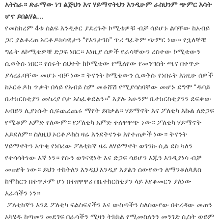
አትስራ። ድራማው ነገ ልጅህን እና ሃይማኖትህን እንዲሁም ራስህንም ጭምር እሳት
ሆኖ ይበልሃል…
የመስከረም 4ቱ ሰልፍ እንዲቀር ያደረጉት ኮሚቴዎቹ ብቻ ሳይሆኑ ልባቸው ከአብይ
ጋር ያልቆረጠ ኦርቶዶክሳዊታን “የእንታገስ” ጥሪ ግፊትም ጭምር ነው። የኋለኞቹ
ግፊት ለኮሚቴዎቹ ድጋፍ ነበር። እነዚያ ሰዎች የራሳቸውን ረስተው ኮሚቴውን
ሲወቅሱ ነበር። የሰሩት ስህተት ከኮሚቴው የሚለየው የመንግስት ጫና በቀጥታ
ያላረፈባቸው መሆኑ ብቻ ነው። ትናንት ኮሚቴውን ሲወቅሱ የነበሩት እነዚሁ ሰዎች
ከኦርቶዶክ ጥቃት በላይ የአብይ ስም መቆሸሽ የሚያሳስባቸው መሆኑ ደግሞ “ዱባይ
ቤተክርስቲያን መስሪያ ቦታ አስፈቀደልን።” እያሉ አሁንም ቤተክርስቲያንን ደፍቀው
አብይን ሊያነሱት ሲፍጨረጨሩ ማየት ይበቃል። ሃይማኖት እና ፖለቲካ እኩል ለድጋፍ
የሚቆም አምድ የለውም። የፖለቲካ አምድ ተለዋዋጭ ነው። ፖለቲካ ሃይማኖት
አይደለም። ስለዚህ ኦርቶዶክስ ዛሬ እንደትናንቱ እየተጠቃች ነው። ትናንት
ሃይማኖትን አጥቂ የነበረው ፖለቲከኛ ዛሬ ለሃይማኖት ወገንኩ ሲል ደስ ካለን
የተሳሳትነው እኛ ነን። የሱን ወገናዊነት እና ድጋፍ ሳይሆን እጁን እንዲያነሳ ብቻ
መጠየቅ ነው። ይህን ተከትለን እንዲህ እንዲያ እያልን ሰውየውን ለማንቆለጳጰስ
ከሞከርን በቀጥታም ሆነ በተዘዋዋሪ በቤተክርስቲያን ላይ እየቆመርን ያለነው
እራሳችን ነን።
ፖለቲከኛን እንደ ፖለቲካ ፍልስፍናችን እና ውስጣችን ስለሰውየው በተረዳው መጠን
አካሄዱ ከጣመን መደገፍ በራሳችን ሚዛን ትክክል የሚመስለንን መንገድ ሲስት ወይም