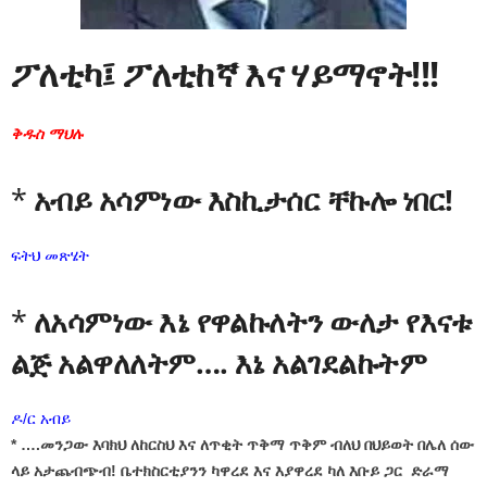
ፖለቲካ፤ ፖለቲከኛ እና ሃይማኖት!!!
ቅዱስ ማህሉ
*
አብይ አሳምነው እስኪታሰር ቸኩሎ ነበር!
ፍትህ መጽሄት
*
ለአሳምነው እኔ የዋልኩለትን ውለታ የእናቱ
ልጅ አልዋለለትም…. እኔ አልገደልኩትም
ዶ/ር አብይ
* ….መንጋው እባክህ ለከርስህ እና ለጥቂት ጥቅማ ጥቅም ብለህ በህይወት በሌለ ሰው
ላይ አታጨብጭብ! ቤተክስርቲያንን ካዋረደ እና እያዋረደ ካለ እቡይ ጋር ድራማ