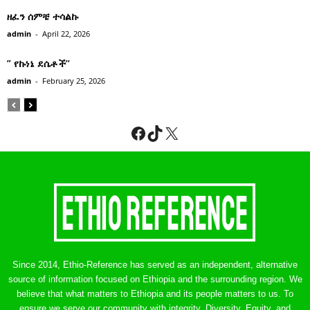
ዘፈን ሰምቼ ተሳልኩ
admin
-
April 22, 2026
” የኩነኔ ደሴቶች’’
admin
-
February 25, 2026
Facebook
TikTok
X
Since 2014, Ethio-Reference has served as an independent, alternative
source of information focused on Ethiopia and the surrounding region. We
believe that what matters to Ethiopia and its people matters to us. To
ensure we serve our community with integrity, Diversity, Equity, and