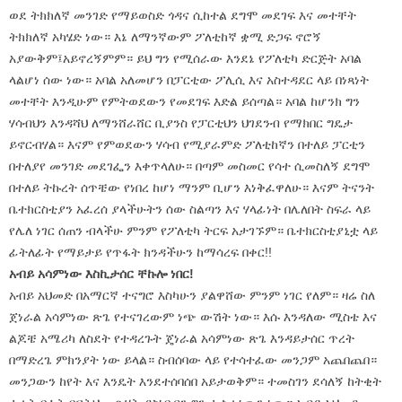
ወደ ትክክለኛ መንገድ የማይወስድ ጎዳና ሲከተል ደግሞ መደገፍ እና መተቸት
ትክክለኛ አካሄድ ነው። እኔ ለማንኛውም ፖለቲከኛ ቋሚ ድጋፍ ኖሮኝ
አያውቅም፤አይኖረኝምም። ይህ ግን የሚሰራው እንደኔ የፖለቲካ ድርጅት አባል
ላልሆነ ሰው ነው። አባል አለመሆን በፓርቲው ፖሊሲ እና አስተዳደር ላይ በነጻነት
መተቸት እንዲሁም የምትወደውን የመደገፍ እድል ይሰጣል። አባል ከሆንክ ግን
ሃሳብህን እንዳሻህ ለማንሸራሸር ቢያንስ የፓርቲህን ህገደንብ የማክበር ግዴታ
ይኖርብሃል። እናም የምወደውን ሃሳብ የሚያራምድ ፖለቲከኛን በተለይ ፓርቲን
በተለያየ መንገድ መደገፌን እቀጥላለሁ። በጣም መስመር የሳተ ሲመስለኝ ደግሞ
በተለይ ትኩረት ሰጥቼው የነበረ ከሆነ ማንም ቢሆን እነቅፈዋለሁ። እናም ትናንት
ቤተክርስቲያን አፈረሰ ያላችሁትን ሰው ስልጣን እና ሃላፊነት በሌለበት ስፍራ ላይ
የሌለ ነገር ሰጠን ብላችሁ ምንም የፖለቲካ ትርፍ አታገኙም። ቤተክርስቲያኒቷ ላይ
ፊትለፊት የማይታይ የጥፋት ክንዳችሁን ከማሳረፍ በቀር!!
አብይ አሳምነው እስኪታሰር ቸኩሎ ነበር!
አብይ አህመድ በአማርኛ ተናግሮ እስካሁን ያልዋሸው ምንም ነገር የለም። ዛሬ ስለ
ጀነራል አሳምነው ጽጌ የተናገረውም ነጭ ውሽት ነው። እሱ እንዳለው ሚስቴ እና
ልጆቼ አሜሪካ ለስደት የተዳረጉት ጄነራል አሳምነው ጽጌ እንዳይታሰር ጥረት
በማድረጌ ምክንያት ነው ይላል። ስብሰባው ላይ የተሳተፈው መንጋም አጨበጨበ።
መንጋውን ከየት እና እንዴት እንደተሰባሰበ አይታወቅም። ተመስገን ደሳለኝ ከትቂት