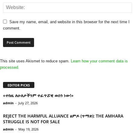
Save my name, email, and website in this browser for the next time I
comment.
This site uses Akismet to reduce spam.
Learn how your comment data is
processed.
EDITOR PICKS
«ተከዜ ለሁለታችንም ተፈጥሯዊ ወሰን ነው!»
admin
-
July 27, 2026
REJECT THE HARMFUL ALLIANCE ፅምዶ (ጥማድ): THE AMHARA
STRUGGLE IS NOT FOR SALE
admin
-
May 19, 2026