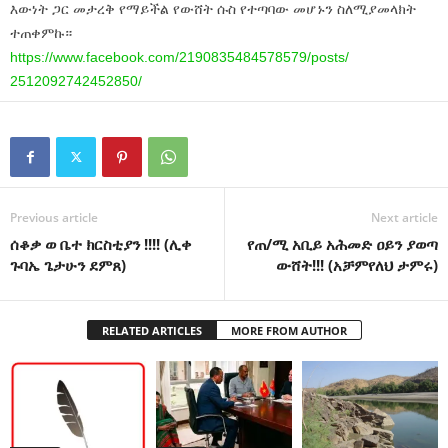
እውነት ጋር መታረቅ የማይችል የውሸት ሱስ የተጣባው መሆኑን ስለሚያመላክት
ተጠቀምኩ።
https://www.facebook.com/
2190835484578579/posts/
2512092742452850/
Previous article
Next article
ሰቆቃ ወ ቤተ ክርስቲያን !!!! (ሊቀ
የጠ/ሚ አቢይ አሕመድ ዐይን ያወጣ
ጉባኤ ጌታሁን ደምጸ)
ውሸት!!! (አቻምየለህ ታምሩ)
RELATED ARTICLES
MORE FROM AUTHOR