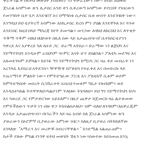
ቀራት በፊት በፍትህ መጽሄት ያስነበብን ግን ተቃራኒውን ነው። አብይ አህመድ
ጀነራል አሳምነው ጽጌ ሊታሰር አንድ ቀን ሲቀረውግ አሳምነው ይኖርበት የነበረውን
የመንግስት ቤት ሂዶ እንደጎበኘ እና በማግስቱ ሲታሰር ቤቱ ውስጥ እንደገባበት ነው።
እንግዲህ ይህ ቲያትረኛ አሳምነው እስኪታሰር ድረስ ምን ያህል እንደቸኮለ እና ጓጉቶ
እንደነበር ከዚህ በላይ ማስረጃ ከየት ይመጣል። መንጋው እባክህ ለከርስህ እና ለጥቂት
ጥቅማ ጥቅም ብለህ በህይወት በሌለ ሰው ላይ አታጨብጭብ! ቤተክስርቲያንን
ካዋረደ እና እያዋረደ ካለ እቡይ ጋር ድራማ አትስራ። ድራማው ነገ ልጅህን እና
ሃይማኖትህን እንዲሁም ራስህንም ጭምር እሳት ሆኖ ይበልሃል። ፖለቲካ መደግፍ እና
አለመደገፍም ይቻላል። ከደገፉ ግን ሃይማኖትህን ከሚነካ ጋር ዛሬ ቀይ መብራት ነገ
አረንጓዴ እያበራህ አትደንስ። ዥዋዥዌ በፖለቲካ የተፈቀደ እና በመድረኩ ላይ
የጤናማነት ምልክት ነው። የምትደግፈው ፓርቲ እና ፖለቲከኛ ሲቆም ወይም
ከምትደግፍበት መሰረት ሲንሸራተት አብረህ የመቆም ግዴታ የለብህም። ወይ
እንዲስተካከል ትተቸዋለህ።ካልሆነም ጥለህው ትሄዳለህ። ይህ ግን ሃይማኖትህን ከነካ
እና ካወረደ ጋር የምታድርገው አይደለም። በዚያ ጨዋታ ከጀመርክ ዛሬ ልታቆመው
የምትችለውን ጥቃት ነገ ብዙ ዋጋ ትከፍልበታለህ። ዝም ብለህ ለገዳዩም፣ለአዋራጁም
እንዲሁ አታጨብጭብ። በነገራችን ላይ ዛሬ አብይ ስለ ጀነራል አሳምነው ጽጌ
ያወራውን በኦሮምኛ ቢያወራው አምነው ነበር። ስለዚያ ቢያወራ በትክክለኛው
አገላለጽ “አማራን እና መሪዎቹ ሰብረናቸዋል። ” እንደሚል አልጠራጠም።
ከታች ያለው ምስል የነገዋ ፍትህ መጽሄት ሽፋን ነው።ሰውየው እየሰመጠ እንኳ