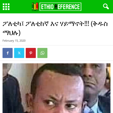
ፖለቲካ፤ ፖለቲከኛ እና ሃይማኖት!!! (ቅዱስ
ማህሉ)
February 15, 2020