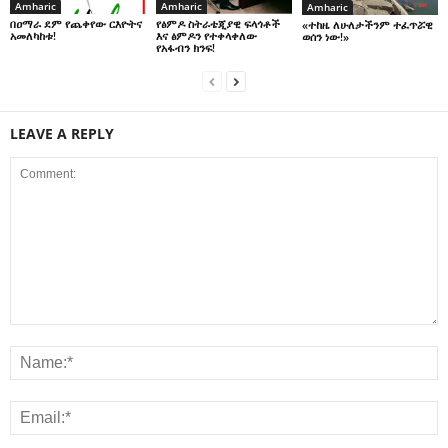
Amharic
Amharic
Amharic
በዐማራ ደም የጨቀየው ርእዮትና
የፅምዶ ስትራቴጂያዊ ፍላጎቶች
«ተከዜ ለሁለታችንም ተፈጥሯዊ
አመለካከቱ!
እና ፅምዶን የተቀላቀለው
ወሰን ነው!»
የአፋብን ክንፍ!
LEAVE A REPLY