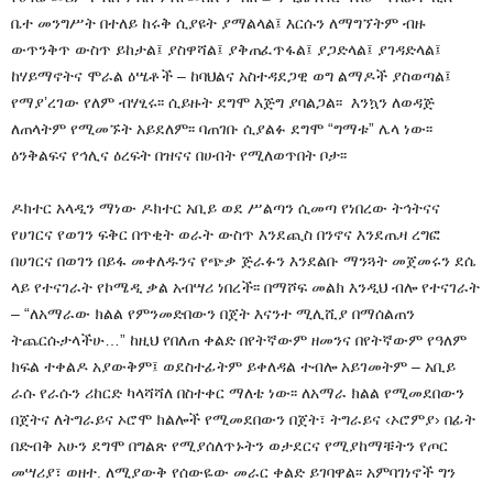
ቤተ መንግሥት በተለይ ከሩቅ ሲያዩት ያማልላል፤ እርሱን ለማግኘትም ብዙ
ውጥንቅጥ ውስጥ ይከታል፤ ያስዋሻል፤ ያቅጠፈጥፋል፤ ያጋድላል፤ ያገዳድላል፤
ከሃይማኖትና ሞራል ዕሤቶች – ከባህልና አስተዳደጋዊ ወግ ልማዶች ያስወጣል፤
የማያ’ረገው የለም ብሃፂሩ፡፡ ሲይዙት ደግሞ እጅግ ያባልጋል፡፡ እንኳን ለወዳጅ
ለጠላትም የሚመኙት አይደለም፡፡ ባጠገቡ ሲያልፉ ደግሞ “ግማቱ” ሌላ ነው፡፡
ዕንቅልፍና የኅሊና ዕረፍት በዝናና በሀብት የሚለወጥበት ቦታ፡፡
ዶክተር አላዲን ማነው ዶክተር አቢይ ወደ ሥልጣን ሲመጣ የነበረው ትኅትናና
የሀገርና የወገን ፍቅር በጥቂት ወራት ውስጥ እንደጪስ በንኖና እንደጤዛ ረግፎ
በሀገርና በወገን በይፋ መቀለዱንና የጭቃ ጅራፉን እንደልቡ ማንጓት መጀመሩን ደሴ
ላይ የተናገራት የኮሜዲ ቃል አብሣሪ ነበረች፡፡ በማሾፍ መልክ እንዲህ ብሎ የተናገራት
– “ለአማራው ክልል የምንመድበውን በጀት እናንተ ሚሊሺያ በማሰልጠን
ትጨርሱታላችሁ…” ከዚህ የበለጠ ቀልድ በየትኛውም ዘመንና በየትኛውም የዓለም
ክፍል ተቀልዶ አያውቅም፤ ወደስተፊትም ይቀለዳል ተብሎ አይገመትም – አቢይ
ራሱ የራሱን ሪከርድ ካላሻሻለ በስተቀር ማለቴ ነው፡፡ ለአማራ ክልል የሚመደበውን
በጀትና ለትግራይና ኦሮሞ ክልሎች የሚመደበውን በጀት፣ ትግራይና ‹ኦሮምያ› በፊት
በድብቅ አሁን ደግሞ በግልጽ የሚያሰለጥኑትን ወታደርና የሚያከማቹትን የጦር
መሣሪያ፣ ወዘተ. ለሚያውቅ የሰውዬው መራር ቀልድ ይገባዋል፡፡ አምባገነኖች ግን