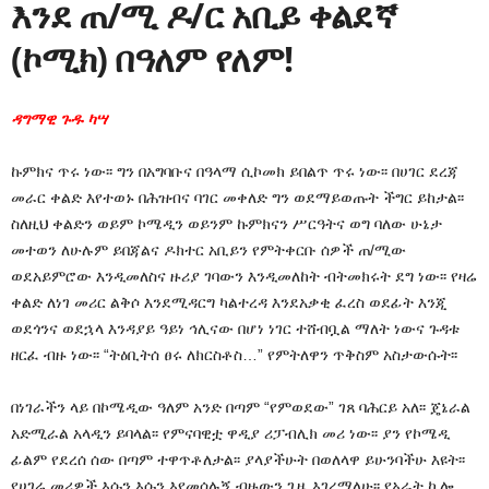
እንደ ጠ/ሚ ዶ/ር አቢይ ቀልደኛ
(ኮሚክ) በዓለም የለም!
ዳግማዊ ጉዱ ካሣ
ኩምክና ጥሩ ነው፡፡ ግን በአግባቡና በዓላማ ሲኮመክ ይበልጥ ጥሩ ነው፡፡ በሀገር ደረጃ
መራር ቀልድ እየተወኑ በሕዝብና ባገር መቀለድ ግን ወደማይወጡት ችግር ይከታል፡፡
ስለዚህ ቀልድን ወይም ኮሜዲን ወይንም ኩምክናን ሥርዓትና ወግ ባለው ሁኔታ
መተወን ለሁሉም ይበጃልና ዶክተር አቢይን የምትቀርቡ ሰዎች ጠ/ሚው
ወደአይምሮው እንዲመለስና ዙሪያ ገባውን እንዲመለከት ብትመክሩት ደግ ነው፡፡ የዛሬ
ቀልድ ለነገ መሪር ልቅሶ እንደሚዳርግ ካልተረዳ እንደአቃቂ ፈረስ ወደፊት እንጂ
ወደጎንና ወደኋላ እንዳያይ ዓይነ ኅሊናው በሆነ ነገር ተሸብቧል ማለት ነውና ጉዳቱ
ዘርፈ ብዙ ነው፡፡ “ትዕቢትሰ ፀሩ ለክርስቶስ…” የምትለዋን ጥቅስም አስታውሱት፡፡
በነገራችን ላይ በኮሜዲው ዓለም አንድ በጣም “የምወደው” ገጸ ባሕርይ አለ፡፡ ጄኔራል
አድሚራል አላዲን ይባላል፡፡ የምናባዊቷ ዋዲያ ሪፓብሊክ መሪ ነው፡፡ ያን የኮሜዲ
ፊልም የደረሰ ሰው በጣም ተዋጥቶለታል፡፡ ያላያችሁት በወለላዋ ይሁንባችሁ እዩት፡፡
የሀገሬ መሪዎች እሱን እሱን እየመሰሉኝ ብዙውን ጊዜ እገረማለሁ፡፡ የአራት ኪሎ