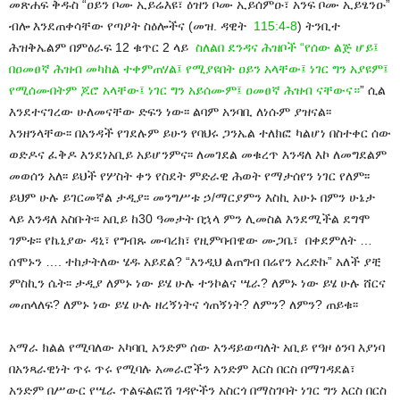
መጽሐፍ ቅዱስ “ዐይን ቦሙ ኢይሬእዩ፣ ዕዝን ቦሙ ኢይሰምዑ፣ አንፍ ቦሙ ኢይፄንዑ”
ብሎ እንደጠቀሳቸው የጣዖት ስዕሎችና (መዝ. ዳዊት
115:4-8
) ትንቢተ
ሕዝቅኤልም በምዕራፍ 12 ቁጥር 2 ላይ
ስለልበ ደንዳና ሕዝቦች “የሰው ልጅ ሆይ፤
በዐመፀኛ ሕዝብ መካከል ተቀምጠሃል፤ የሚያዩበት ዐይን አላቸው፤ ነገር ግን አያዩም፤
የሚሰሙበትም ጆሮ አላቸው፤ ነገር ግን አይሰሙም፤ ዐመፀኛ ሕዝብ ናቸውና።
” ሲል
እንደተናገረው ሁለመናቸው ድፍን ነው፡፡ ልባም አንባቢ ለነሱም ያዝናል፡፡
እንዘንላቸው፡፡ በአንዳች የገደሉም ይሁን የባህሩ ጋንኤል ተለክፎ ካልሆነ በስተቀር ሰው
ወድዶና ፈቅዶ እንደነአቢይ አይሆንምና፡፡ ለመገደል መቁረጥ እንዳለ እኮ ለመግደልም
መወሰን አለ፡፡ ይህች የሦስት ቀን የስደት ምድራዊ ሕወት የማታሰየን ነገር የለም፡፡
ይህም ሁሉ ይገርመኛል ታዲያ፡፡ መንግሥቱ ኃ/ማርያምን እስኪ አሁኑ በምን ሁኔታ
ላይ እንዳለ አስቡት፡፡ አቢይ ከ30 ዓመታት በኋላ ምን ሊመስል እንደሚችል ደግሞ
ገምቱ፡፡ የኬኒያው ዳኒ፣ የግብጹ ሙባረክ፣ የዚምባብዌው ሙጋቤ፣ በቀደምለት …
ሰሞኑን …. ተከታትለው ሄዱ አይደል? “እንዲህ ልጠግብ በሬየን አረድኩ” አለች ያቺ
ምስኪን ሴት፡፡ ታዲያ ለምኑ ነው ይሄ ሁሉ ተንኮልና ሤራ? ለምኑ ነው ይሄ ሁሉ ሸርና
መጠላለፍ? ለምኑ ነው ይሄ ሁሉ ዘረኝነትና ጎጠኝነት? ለምን? ለምን? ጠይቁ፡፡
አማራ ክልል የሚባለው አካባቢ አንድም ሰው እንዳይወጣለት አቢይ የዓዞ ዕንባ እያነባ
በአንጻራዊነት ጥሩ ጥሩ የሚባሉ አመራሮችን አንድም እርስ በርስ በማገዳደል፣
አንድም በሥውር የሤራ ጥልፍልፎሽ ገዳዮችን አስርጎ በማስገባት ነገር ግን እርስ በርስ