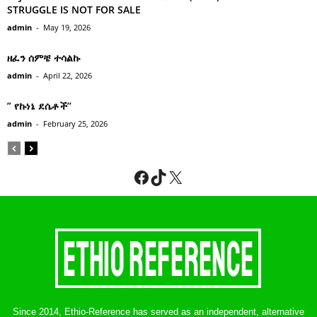
STRUGGLE IS NOT FOR SALE
admin
-
May 19, 2026
ዘፈን ሰምቼ ተሳልኩ
admin
-
April 22, 2026
” የኩነኔ ደሴቶች’’
admin
-
February 25, 2026
Facebook
TikTok
X
Since 2014, Ethio-Reference has served as an independent, alternative