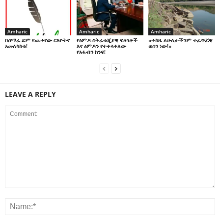
Amharic
Amharic
Amharic
በዐማራ ደም የጨቀየው ርእዮትና
የፅምዶ ስትራቴጂያዊ ፍላጎቶች
«ተከዜ ለሁለታችንም ተፈጥሯዊ
አመለካከቱ!
እና ፅምዶን የተቀላቀለው
ወሰን ነው!»
የአፋብን ክንፍ!
LEAVE A REPLY