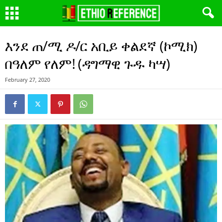
እንደ ጠ/ሚ ዶ/ር አቢይ ቀልደኛ (ኮሚክ)
በዓለም የለም! (ዳግማዊ ጉዱ ካሣ)
February 27, 2020