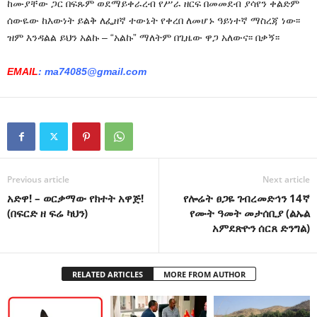
ከሙያቸው ጋር በፍጹም ወደማይቀራረብ የሥራ ዘርፍ በመመደብ ያሳየን ቀልድም
ሰውዬው ከእውነት ይልቅ ለፌዘኛ ተውኔት የቀረበ ለመሆኑ ዓይነተኛ ማስረጃ ነው፡፡
ዝም እንዳልል ይህን አልኩ – “አልኩ” ማለትም በጊዜው ዋጋ አለውና፡፡ በቃኝ፡፡
EMAIL
: ma74085@gmail.com
Previous article
Next article
አድዋ! – ወርቃማው የክተት አዋጅ!
የሎሬት ፀጋዬ ገብረመድኅን 14ኛ
(በፍርድ ዘ ፍሬ ካህን)
የሙት ዓመት መታሰቢያ (ልኡል
አምደጽዮን ሰርጸ ድንግል)
RELATED ARTICLES
MORE FROM AUTHOR