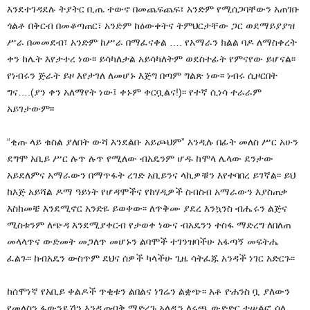
እንደተገዳደሉ ትያትር ቢጤ ተውኖ በመጨፍጨፍ፣ አንድም የሚሰጋባቸውን አጠገቡ
ጎልቶ በቅርብ በመቆጣጠር፣ አንድም ከዕውቀትና ትምህርታቸው ጋር ወደማይያያዝ
ሥራ በመመደብ፣ አንድም ከሥራ በማፈናቀል …. የአማራን ክልል ባዶ ለማስቀረት
ቀን ከሌት እየታተረ ነው፡፡ ይሳካለታል አይሳካለትም ወደስተፊት የምናየው ይሆናል፡፡
የነብሩን ጅራት ይዞ እየታገለ ለመሆኑ እጅግ በጣም ግልጽ ነው፡፡ ነብሩ ሲዞርበት
ግና….(ያን ቀን አለማየት ነው፤ ቀኑም ቀርቧልና!)፡፡ የተኛ ሲነሳ ተራራም
አይገታውም፡፡
“ቂጡ ላይ ቁስል ያለበት ውሻ እንደልቡ አይጮህም” እንዲሉ በፊት መለስ ሥር አሁን
ደግሞ አቢይ ሥር ሉጥ ሉጥ የሚለው ብአዴንም ሆዱ ከሞላ ሌላው ደንታው
አይደለምና አማራውን በማጥፋት ረገድ አቢይንና ላኪዎቹን እየተባበረ ይገኛል፡፡ ይህ
ከእጅ አይሻል ዶማ ዓይነት የሆዳሞችና የከሃዲዎች ስብስብ አማራውን እያስጠቃ
እስከመቼ እንደሚኖር አንድዬ ይወቀው፡፡ ለጥቅሙ ያደረ እንኳንስ ብሔሩን ልጅና
ሚስቱንም ለጭዳ እንደሚያቀርብ የታወቀ ነውና ብአዴንን ተስፋ ማድረግ ለበለጠ
መላላጥና ውድመት መጋለጥ መሆኑን ልባሞች ተገንዝባችሁ አፋጣኝ መፍትሔ
ፈልጉ፡፡ ከብአዴን ውስጥም ደህና ሰዎች ካላችሁ ጊዜ ሳትፈጁ አንዳች ነገር አድርጉ፡፡
ከሰሞነኛ የአቢይ ቀልዶች ጥቂቱን ልበልና ነገሬን ልቋጭ፡፡ አቶ ዮሐንስ ቧ ያለውን
የመለስን ፋውንዴሽን እንዲጠብቅ ማድረጉ አላዲን ለሩጫ ውድድር ተሠልፎ ሳለ