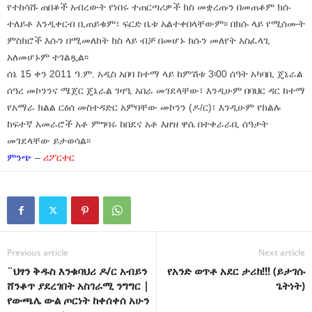
የተከሳሹ ጠበቆች አብረውት የነበሩ ተጠርጣሪዎች ክስ መቋረጡን በመጠቆም ክሱ
ተለይቶ እንዲቀርብ ቢጠይቁም፣ ፍርድ ቤቱ አልተቀበላቸውም፡፡ በክሱ ላይ የሚሰሙት
ምስክሮች እሱን በሚመለከት ክስ ላይ ብቻ በመሆኑ ክሱን መለየት አስፈላጊ
አለመሆኑም ተገልጿል፡፡
ሰኔ 15 ቀን 2011 ዓ.ም. አዲስ አበባ ከተማ ላይ ከምሽቱ 3፡00 ሰዓት አካባቢ ጄኔራል
ሰዓረ መኮንንና ሜጀር ጄኔራል ገዛዒ አበራ መገደላቸው፣ እንዲሁም በባህር ዳር ከተማ
የአማራ ክልል ርዕሰ መስተዳድር አምባቸው መኮንን (ዶ/ር)፣ እንዲሁም የክልሉ
ከፍተኛ አመራሮች አቶ ምግባሩ ከበደና አቶ እዘዝ ዋሴ በተቀራራቢ ሰዓታት
መገደላቸው ይታወሳል፡፡
ምንጭ
–
ሪፖርተር
Previous article
Next article
¨ህፃን ቅዱስ እንቁባህሪ ዶ/ር አብይን
የአንድ ወጥቶ አደር ታሪክ!!! (ይታገሱ
ሸንቆጥ ያደረገበት አስገራሚ ንግግር |
ጌትነት)
የውጫሌ ውል ጦርነት ከቀሰቀሰ አሁን