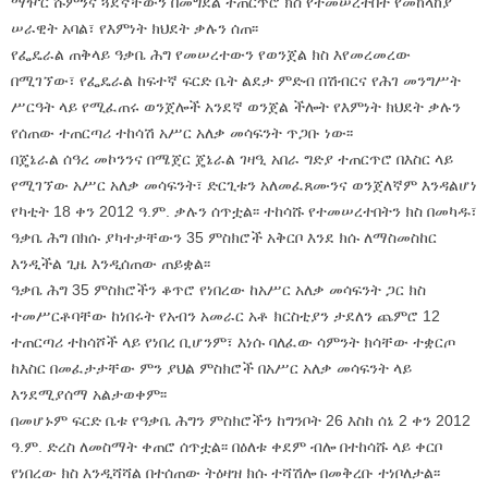
ማዦር ሹምንና ጓደኛቸውን በመግደል ተጠርጥሮ ክስ የተመሠረተበት የመከላከያ
ሠራዊት አባል፣ የእምነት ክህደት ቃሉን ሰጠ፡፡
የፌዴራል ጠቅላይ ዓቃቤ ሕግ የመሠረተውን የወንጀል ክስ እየመረመረው
በሚገኘው፣ የፌዴራል ከፍተኛ ፍርድ ቤት ልደታ ምድብ በሽብርና የሕገ መንግሥት
ሥርዓት ላይ የሚፈጠሩ ወንጀሎች አንደኛ ወንጀል ችሎት የእምነት ክህደት ቃሉን
የሰጠው ተጠርጣሪ ተከሳሽ አሥር አለቃ መሳፍንት ጥጋቡ ነው፡፡
በጄኔራል ሰዓረ መኮንንና በሜጀር ጄኔራል ገዛዒ አበራ ግድያ ተጠርጥሮ በእስር ላይ
የሚገኘው አሥር አለቃ መሳፍንት፣ ድርጊቱን አለመፈጸሙንና ወንጀለኛም እንዳልሆነ
የካቲት 18 ቀን 2012 ዓ.ም. ቃሉን ሰጥቷል፡፡ ተከሳሹ የተመሠረተበትን ክስ በመካዱ፣
ዓቃቤ ሕግ በክሱ ያካተታቸውን 35 ምስክሮች አቅርቦ እንደ ክሱ ለማስመስከር
እንዲችል ጊዜ እንዲሰጠው ጠይቋል፡፡
ዓቃቤ ሕግ 35 ምስክሮችን ቆጥሮ የነበረው ከአሥር አለቃ መሳፍንት ጋር ክስ
ተመሥርቶባቸው ከነበሩት የአብን አመራር አቶ ክርስቲያን ታደለን ጨምሮ 12
ተጠርጣሪ ተከሳሾች ላይ የነበረ ቢሆንም፣ እነሱ ባለፈው ሳምንት ክሳቸው ተቋርጦ
ከእስር በመፈታታቸው ምን ያህል ምስክሮች በአሥር አለቃ መሳፍንት ላይ
እንደሚያሰማ አልታወቀም፡፡
በመሆኑም ፍርድ ቤቱ የዓቃቤ ሕግን ምስክሮችን ከግንቦት 26 እስከ ሰኔ 2 ቀን 2012
ዓ.ም. ድረስ ለመስማት ቀጠሮ ሰጥቷል፡፡ በዕለቱ ቀደም ብሎ በተከሳሹ ላይ ቀርቦ
የነበረው ክስ እንዲሻሻል በተሰጠው ትዕዛዝ ክሱ ተሻሽሎ በመቅረቡ ተነቦለታል፡፡