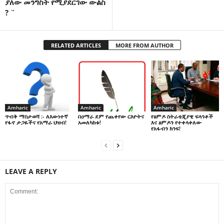
ያለው መንግስት የሚያደርገው ውልስ
? ¨
RELATED ARTICLES
MORE FROM AUTHOR
Amharic
Amharic
Amharic
በዐማራ ደም የጨቀየው ርእዮትና
የፅምዶ ስትራቴጂያዊ ፍላጎቶች
ጥብቅ ማስታወሻ :- ለእውነተኛ
አመለካከቱ!
እና ፅምዶን የተቀላቀለው
የፋኖ ታጋዬችና የአማራ ህዝብ!
የአፋብን ክንፍ!
LEAVE A REPLY