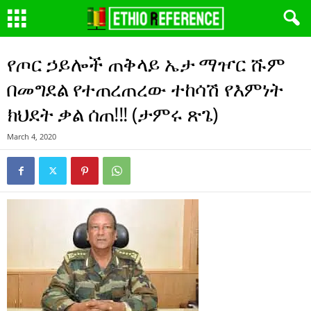
የጦር ኃይሎች ጠቅላይ ኤታ ማዦር ሹም
በመግደል የተጠረጠረው ተከሳሽ የእምነት
ክህደት ቃል ሰጠ!!! (ታምሩ ጽጌ)
March 4, 2020