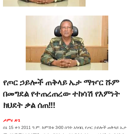
የጦር ኃይሎች ጠቅላይ ኤታ ማዦር ሹም
በመግደል የተጠረጠረው ተከሳሽ የእምነት
ክህደት ቃል ሰጠ!!!
ታምሩ ጽጌ
ሰኔ 15 ቀን 2011 ዓ.ም. ከምሽቱ 3፡00 ሰዓት አካባቢ የጦር ኃይሎች ጠቅላይ ኤታ