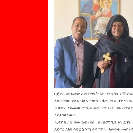
በጀዋር መሐመድ አመቻችነት አባ ሳዊሮስን የሚያግዙ 
ለሆዳቸው ያደሩ ህሊናቸውን የሸጡ መነኮሳት ግብፅ
ጵጵስና ተሹመው የሚመጡና ሀገር ቤት ካሉ ሰቃልያ
እየቃዡ ነው።
ኢትዮጵያዊ ሁሉ ልብ በል!! ለረጅም ጊዜ እነ ጀዋር
እድሜ ለአባ ሳዊሮስ ሃሜቱና ግምቱ እውነት መሆኑና