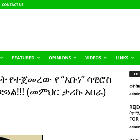
CONTACT US
FEATURED
OPINIONS
VIDEOS
LINKS
EDI
ት የተጀመረው የ “አቡነ” ሳዊሮስ
«ተከ
ድጓል!!! (መምህር ታሪኩ አበራ)
admi
REJE
(ጥማድ
FOR 
admi
ዘፈን