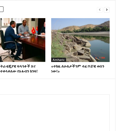
c
Amharic
ስትራቴጂያዊ ፍላጎቶች እና
«ተከዜ ለሁለታችንም ተፈጥሯዊ ወሰን
ተቀላቀለው የአፋብን ክንፍ!
ነው!»