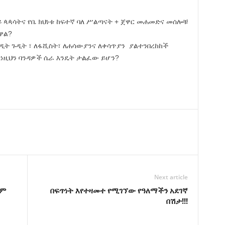
ራይ ጳጳሳትና የቤ ክህነቱ ከፍተኛ ባለ ሥልጣናት + ጀዋር መሐመድና መሰሎቹ
ዋል?
ዲት ጉዲት ፣ ለፋሺስት፣ ለሐሳውያንና ለቀሳጥያን ያልተንበረከከች
እነዚህን ባንዳዎች ሴራ እንዴት ታልፈው ይሆን?
Next article
ልም
በፍጥነት እየተዛመተ የሚገኘው የዓለማችን አደገኛ
በሽታ!!!