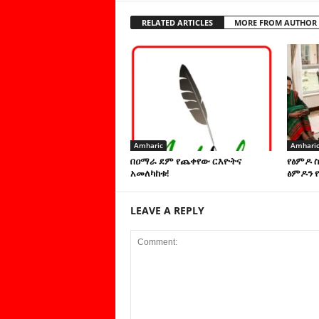
RELATED ARTICLES
MORE FROM AUTHOR
Amharic
Amhari
በዐማራ ደም የጨቀየው ርእዮትና
የፅምዶ 
አመለካከቱ!
ፅምዶን የ
LEAVE A REPLY