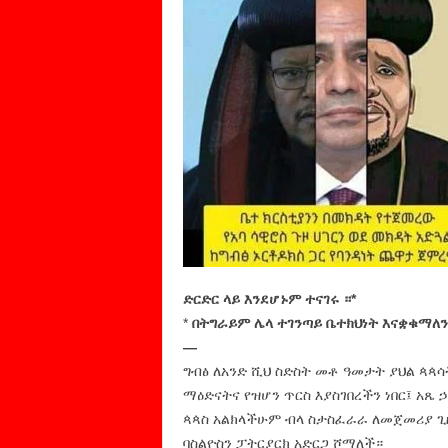
ድርድር ላይ እንደሆኑም ተናገሩ ።*
*
በትግራይም ሌላ ተገንጣይ ቤተክህነት እናቋቁማለ
—
ግብፅ ለአንድ ሺህ ስድስት መቶ ዓመታት ያህል ጳጳሳ
ማዕድናትና የዝሆን ጥርስ እያስገበረችን ነበር፤ አጼ
ጳጳስ አልክላችሁም ብላ ስታስፈራራ ለመጀመሪያ ጊ
ባስልዮስን ፓትርያርክ አድርጋ ሾማለች።