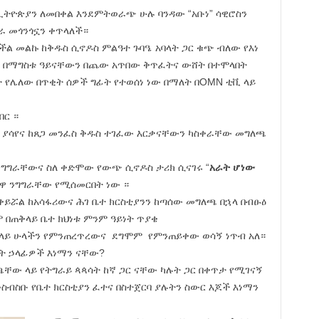
 ኢትዮጵያን ለመበቀል እንደምትወራጭ ሁሉ ባንዳው “አቡነ” ሳዊሮስን
ራ መጎንጎኗን ቀጥላለች።
ችል መልኩ ከቅዱስ ሲኖዶስ ምልዓተ ጉባዔ አባላት ጋር ቁጭ ብለው የእነ
ሳኔ በማግስቱ ዓይናቸውን በጨው አጥበው ቅጥፈትና ውሸት በተሞላበት
ት የሌለው በጥቂት ሰዎች ግፊት የተወሰነ ነው በማለት በOMN ቲቪ ላይ
በር ።
ጎ ያሳየና ከጸጋ መንፈስ ቅዱስ ተገፈው እርቃናቸውን ካስቀራቸው መግለጫ
ንግግራቸውና ስለ ቀድሞው የውጭ ሲኖዶስ ታሪክ ሲናገሩ “
አራት ሆነው
ዋ ንግግራቸው የሚሰመርበት ነው ።
ተቀይሯል ከአሳፋሪውና ሕገ ቤተ ክርስቲያንን ከጣሰው መግለጫ በኋላ በብፁዕ
በጠቅላይ ቤተ ክህነቱ ምንም ዓይነት ጥያቄ
 ላይ ሁላችን የምንጠረጥረውና ደግሞም የምንጠይቀው ወሳኝ ነጥብ አለ።
ቤት ኃላፊዎች እነማን ናቸው?
ቸው ላይ የትግራይ ጳጳሳት ከኛ ጋር ናቸው ካሉት ጋር በቀጥታ የሚገናኝ
ውስብስቡ የቤተ ክርስቲያን ፈተና በስተጀርባ ያሉትን ስውር እጆች እነማን