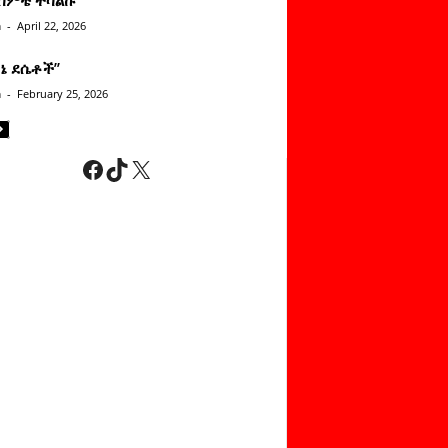
n
-
April 22, 2026
ነኔ ደሴቶች’’
n
-
February 25, 2026
Facebook
TikTok
X