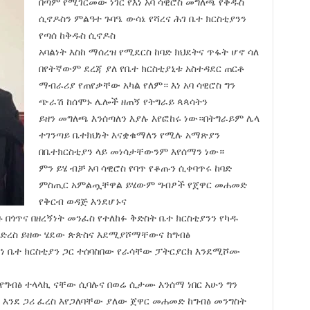
በጣም የሚገርመው ነገር የእነ አባ ሳዊሮስ መግለጫ የቅዱስ
ሲኖዶስን ምልዓተ ጉባዔ ውሳኔ የሻረና ሕገ ቤተ ክርስቲያንን
የጣሰ ከቅዱስ ሲኖዶስ
አባልነት እስከ ማሰረዝ የሚደርስ ከባድ ክህደትና ጥፋት ሆኖ ሳለ
በየትኛውም ደረጃ ያለ የቤተ ክርስቲያኒቱ አስተዳደር ጠርቶ
ማብራሪያ የጠየቃቸው አካል የለም። እነ አባ ሳዊሮስ ግን
ጭራሽ ከሰሞኑ ሌሎች ዘጠኝ የትግራይ ጳጳሳትን
ይዘን መግለጫ እንሰጣለን እያሉ እየፎከሩ ነው።በትግራይም ሌላ
ተገንጣይ ቤተክህነት እናቋቁማለን የሚሉ አማጽያን
በቤተክርስቲያን ላይ መነሳታቸውንም እየሰማን ነው።
ምን ይሄ ብቻ አባ ሳዊሮስ የባጥ የቆጡን ሲቀባጥሩ ከባድ
ምስጢር አምልጧቸዋል ይሄውም ግብፆች የጀዋር መሐመድ
የቅርብ ወዳጅ እንደሆኑና
በጎጥና በዘረኝነት መንፈስ የተለከፉ ቅድስት ቤተ ክርስቲያንን የካዱ
 ድረስ ይዘው ሄደው ጵጵስና እደሚያሾማቸውና ከግብፅ
ነ ቤተ ክርስቲያን ጋር ተሰባስበው የራሳቸው ፓትርያርክ እንደሚሾሙ
 የግብፅ ተላላኪ ናቸው ሲባሉና በወሬ ሲታሙ እንሰማ ነበር አሁን ግን
 እንደ ጋሪ ፈረስ እየጋለባቸው ያለው ጀዋር መሐመድ ከግብፅ መንግስት