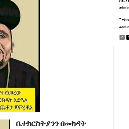
admi
” የኩ
admi
ቤተክርስትያንን በመክዳት