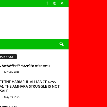
TOR PICKS
ዜ ለሁለታችንም ተፈጥሯዊ ወሰን ነው!»
n
-
July 27, 2026
CT THE HARMFUL ALLIANCE ፅምዶ
): THE AMHARA STRUGGLE IS NOT
SALE
n
-
May 19, 2026
 ሰምቼ ተሳልኩ