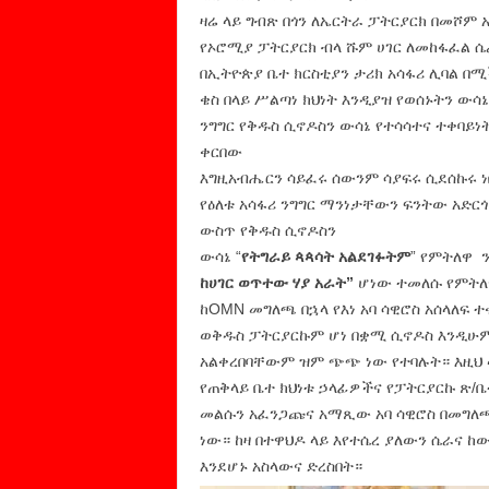
ዛሬ ላይ ግብጽ በጎን ለኤርትራ ፓትርያርክ በመሾም
የኦሮሚያ ፓትርያርክ ብላ ሹም ሀገር ለመከፋፈል ሴ
በኢትዮጵያ ቤተ ክርስቲያን ታሪክ አሳፋሪ ሊባል በሚ
ቄስ በላይ ሥልጣነ ክህነት እንዲያዝ የወሰኑትን ው
ንግግር የቅዱስ ሲኖዶስን ውሳኔ የተሳሳተና ተቀባይነ
ቀርበው
እግዚአብሔርን ሳይፈሩ ሰውንም ሳያፍሩ ሲደሰኩሩ ነ
የዕለቱ አሳፋሪ ንግግር ማንነታቸውን ፍንትው አድር
ውስጥ የቅዱስ ሲኖዶስን
ውሳኔ “
የትግራይ ጳጳሳት አልደገፉትም
” የምትለዋ 
ከሀገር ወጥተው ሃያ አራት”
ሆነው ተመለሱ የምትለ
ከOMN መግለጫ በኋላ የእነ አባ ሳዊሮስ አሰላለፍ 
ወቅዱስ ፓትርያርኩም ሆነ በቋሚ ሲኖዶስ እንዲሁም 
አልቀረበባቸውም ዝም ጭጭ ነው የተባሉት። እዚህ
የጠቅላይ ቤተ ክህነቱ ኃላፊዎችና የፓትርያርኩ ጽ/
መልሱን አፈንጋጩና አማጺው አባ ሳዊሮስ በመግለጫ
ነው። ከዛ በተዋህዶ ላይ እየተሴረ ያለውን ሴራና ከ
እንደሆኑ አስላውና ድረስበት።