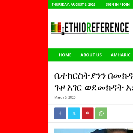
THURSDAY, AUGUST 6, 2026
SIGN IN / JOIN
E
t
h
i
o
R
e
HOME
ABOUT US
AMHARIC
f
e
r
ቤተክርስትያንን በመክዳ
e
n
ጉዞ አገር ወደመክዳት አ
c
e
March 6, 2020