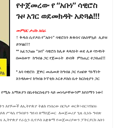
የተጀመረው የ “አቡነ” ሳዊሮስ
ጉዞ አገር ወደመክዳት አድጓል!!!
መምህር ታሪኩ አበራ
†
ቅዱስ ሲኖዶስ የ”አቡነ” ሳዊሮስን ጵጵስና በአስቸኳይ ሊይዝ
ይገባል!!†
** አፈንጋጩ “አባ” ሳዊሮስ ከሊቀ ጳጳስነት ወደ ሊቀ ባንዳነት
በመለወጥ ከግብፅ ጋር የጀመሩት ድብቅ ምስጢር ተጋለጠ!!!
* አባ ሳዊሮስ ጀዋር መሐመድ ከግብፅ ጋር የጠበቀ ግኑኝነት
እንዳለውና ከግብፅ ኮፕቲክ ኦርቶዶክስ ቤተ ክርስቲያን ጋር
ን የሚሉ አማጽያን በቤተክርስቲያን ላይ መነሳታቸውንም እየሰማን ነው!
ትን እየሾመች ለኢትዮጵያ ትልክ የነበረው በርካታ ወርቅ፣ብር፣የከበሩ
 ኃይለ ሥላሴ የዓብይን ግደብ ለማስጀመር ለመጀመሪያ ጊዜ ሲነሱ ግብጽ
ዜ ኢትዮጵያ የራሷን ሲኖዶስ አቋቁማ የመጀመሪያውን ፓትርያርክ አቡነ