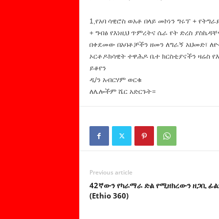
1,የአባ ሳዊሮስ ወአቶ በላይ መኮነን ግሩፕ + የትግ
+ ግብፅ የእነዚህ ጥምረትና ሴራ የት ድረስ ያስኬዳቸ
በቀደመው በአባቶቻችን ዘመን ለግራኝ አህመድ፣ ለዮ
ኦርቶዶክሳዊት ተዋሕዶ ቤተ ክርስቲያናችን ዛሬስ የ
ይቆየን
ዲ/ን አብርሃም ወርቁ
ለሌሎችም ሼር አድርጉት።
Previous article
42ኛውን የካራማራ ድል የሚዘክረውን ዘጋቢ ፊ
(Ethio 360)