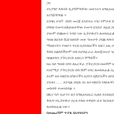
ጋር
ተነጋግሮ ጳጳሳት ሊያሾምላቸው መሆኑኑን እግዚአብ
አናግሯቸዋል ።
አንባቢ ሆይ!! ይህን መረጃ እንደተራ ነገር የምታ
በዓባይ የመጣ በሕይወታቸው የመጣ እንደሆ እዚህ ጋር
ያውም የህልውና ጉዳይ ነው ኢትዮጵያን ለመከፋፈል
ግብፅ ለአንድ ሺህ ስድስት መቶ ዓመታት ያህል ጳጳሳ
ማዕድናትና የዝሆን ጥርስ እያስገበረችን ነበር፤ አጼ
ጳጳስ አልክላችሁም ብላ ስታስፈራራ ለመጀመሪያ ጊ
ባስልዮስን ፓትርያርክ አድርጋ ሾማለች።
ዛሬ ላይ ግብጽ በጎን ለኤርትራ ፓትርያርክ በመሾም
የኦሮሚያ ፓትርያርክ ብላ ሹም ሀገር ለመከፋፈል ሴ
እናም አባ ሳዊሮስ በዓይናችን እያየን በጆሮአችን እ
ያደቆነ…… እንዲል ብሂሉ እነ አባ ሳዊሮስ የለከፋቸ
መክዳት ተመነድጓል ።
ህሊና ባዶ ሲሆንና ፀጋ እግዚአብሔር ሲለይ እንደዚህ
ቅሌት የኢትዮጵያ ኦርቶዶክስ ተዋህዶ ቤተ ክርስቲያ
ለመከፋፈል ነው።
በመጨረሻም ጥያቄ ለአንባብያን