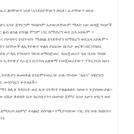
ሔር ልባቸውን ነስቶ፣አንደበታቸውን ከፍቶ፣ ፊታቸውን ፀፍቶ
ይ ከሆነ አንተ ጀዋርንም ግብፅንም አታውቃቸውም ማለት ነው ወዳጄ ግብፆች
 ልብ ልንል ይገባል ምንም ነገር ከማድረግ ወደ ኋላ አይሉም ።
ና የሁከትና የብጥብጥ ማዕከል እንድትሆን ከማድረግ ወደኋላ አይሉም።
ትን እየሾመች ለኢትዮጵያ ትልክ የነበረው በርካታ ወርቅ፣ብር፣የከበሩ
 ኃይለ ሥላሴ የዓብይን ግደብ ለማስጀመር ለመጀመሪያ ጊዜ ሲነሱ ግብጽ
ዜ ኢትዮጵያ የራሷን ሲኖዶስ አቋቁማ የመጀመሪያውን ፓትርያርክ አቡነ
 ኢትዮጵያን ለመበቀል እንደምትወራጭ ሁሉ ባንዳው “አቡነ” ሳዊሮስን
ራ መጎንጎኗን ቀጥላለች።
የሰማን ከሊቀ ጳጳስነት ወደ ሊቀ ባንዳነት የቁልቁለት ጉዞውን ተያይዘውታል።
ው በሽታ ቅድስት ቤተ ክርስቲያንን በመካድ ጀምሮ እነሆ አሁን ሀገርን ወደ
 ለማይረባ አዕምሮ ተላልፎ ይሰጣል። የሚያሳዝነው ነገር ይሄ ሁሉ ክህደትና
ንን