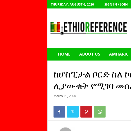
THURSDAY, AUGUST 6, 2026
SIGN IN / JOIN
E
t
h
i
o
R
e
HOME
ABOUT US
AMHARIC
f
e
r
ከሆስፒታል ቦርድ ስለ ኮሮ
e
n
ሊያውቁት የሚገባ መሰረ
c
e
March 19, 2020