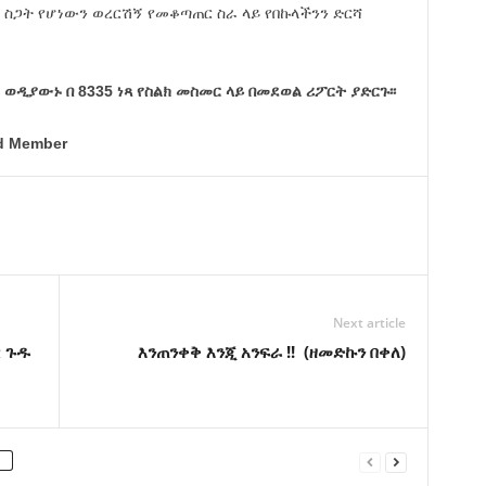
ስጋት የሆነውን ወረርሽኝ የመቆጣጠር ስራ ላይ የበኩላችንን ድርሻ
ዲያውኑ በ 8335 ነጻ የስልክ መስመር ላይ በመደወል ሪፖርት ያድርጉ፡፡
d Member
Next article
ዊ ጉዱ
እንጠንቀቅ እንጂ አንፍራ !! (ዘመድኩን በቀለ)