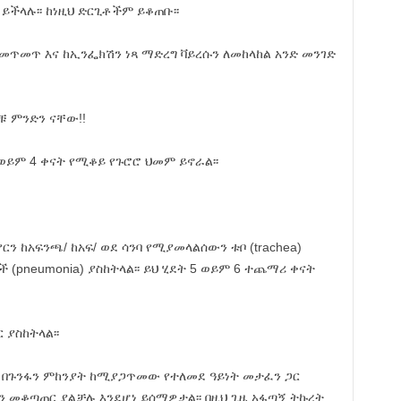
ይችላሉ፡፡ ከነዚህ ድርጊቶችም ይቆጠቡ፡፡
መጥመጥ እና ከኢንፌክሽን ነጻ ማድረግ ቫይረሱን ለመከላከል አንድ መንገድ
ቹ ምንድን ናቸው!!
 ወይም 4 ቀናት የሚቆይ የጉሮሮ ህመም ይኖራል፡፡
ርን ከአፍንጫ/ ከአፍ/ ወደ ሳንባ የሚያመላልሰውን ቱቦ (trachea)
ች (pneumonia) ያስከትላል፡፡ ይህ ሂደት 5 ወይም 6 ተጨማሪ ቀናት
 ያስከትላል፡፡
 በጉንፋን ምከንያት ከሚያጋጥመው የተለመደ ዓይነት መታፈን ጋር
ስን መቆጣጠር ያልቻሉ እንደሆነ ይሰማዎታል፡፡ በዚህ ጊዜ አፋጣኝ ትኩረት