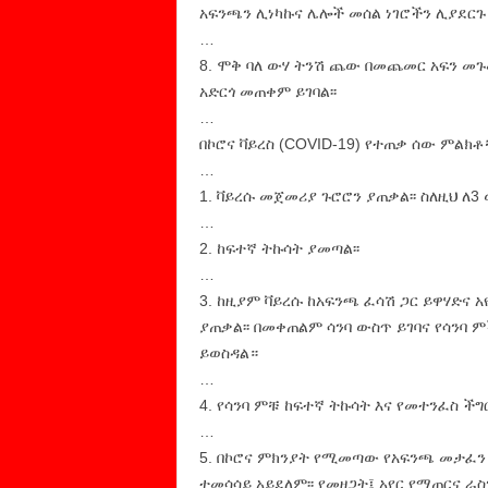
አፍንጫን ሊነካኩና ሌሎች መሰል ነገሮችን ሊያደርጉ 
…
8. ሞቅ ባለ ውሃ ትንሽ ጨው በመጨመር አፍን መጉ
አድርጎ መጠቀም ይገባል፡፡
…
በኮሮና ቫይረስ (COVID-19) የተጠቃ ሰው ምልክቶ
…
1. ቫይረሱ መጀመሪያ ጉሮሮን ያጠቃል፡፡ ስለዚህ ለ3
…
2. ከፍተኛ ትኩሳት ያመጣል፡፡
…
3. ከዚያም ቫይረሱ ከአፍንጫ ፈሳሽ ጋር ይዋሃድና አየ
ያጠቃል፡፡ በመቀጠልም ሳንባ ውስጥ ይገባና የሳንባ ም
ይወስዳል።
…
4. የሳንባ ምቹ ከፍተኛ ትኩሳት እና የመተንፈስ ችግር
…
5. በኮሮና ምክንያት የሚመጣው የአፍንጫ መታፈን
ተመሳሳይ አይደለም፡፡ የመዘጋት፤ አየር የማጠርና ራ