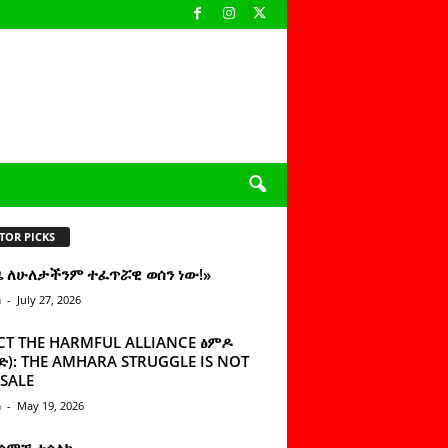
TOR PICKS
ዜ ለሁለታችንም ተፈጥሯዊ ወሰን ነው!»
n
-
July 27, 2026
CT THE HARMFUL ALLIANCE ፅምዶ
): THE AMHARA STRUGGLE IS NOT
SALE
n
-
May 19, 2026
 ሰምቼ ተሳልኩ