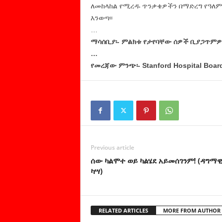
ለመከላከል የሚረዱ ጥንቃቄዎችን በማድረግ የዓለም 
እንወጣ፡፡
…
ማሳሰቢያ፡- ምልክቱ የታየባቸው ሰዎች ቢያጋጥምዎ ወ
…
የመረጃው ምንጭ፡- Stanford Hospital Boar
Previous article
ሰው ካልሞተ ወይ ካልሄደ አይመሰገንም! (ዳግማ
ካሣ)
RELATED ARTICLES
MORE FROM AUTHOR