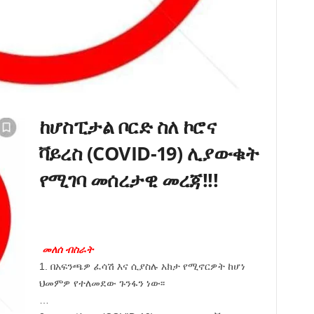
ከሆስፒታል ቦርድ ስለ ኮሮና
ቫይረስ (COVID-19) ሊያውቁት
የሚገባ መሰረታዊ መረጃ!!!
መለሰ ብስራት
1. በአፍንጫዎ ፈሳሽ እና ሲያስሉ አክታ የሚኖርዎት ከሆነ
ህመምዎ የተለመደው ጉንፋን ነው፡፡
…