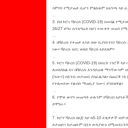
ሳምባን የሚያጠቃ ሲሆን ምልክቱም አፍንጫ ላይ ፈሳሽ
…
3. ይህ ኮሮና ቫይረስ (COVID-19) በመባል የ
26/27 ድግሪ ሴንቲግሬድ በሆነ የሙቀት መጠን የሚሞ
…
4. በቫይረሱ የተጠቃ አንድ ሰው ቢያስነጥስ፤ ቫይረ
ነው፡፡ ቫይረሱ አየር ወለድ ቫይረስ አይደለም፡፡
…
5. ኮሮና ቫይረስ (COVID-19) በብረት ነገሮች 
ለመከላከል እና በቫይረሱ እንዳይጠቁ ማንኛውንም ብ
(ሳሙና) በደንብ መታጠብ ያስፈልጋል፡፡ በጨርቅ ነክ (f
የተለመደው የልብስ ማጠቢያ ሳሙና ይገድለዋል፡፡
…
6. የሞቀ ውሃን መጠጣት ሁሉንም የቫይረስ አይነቶ
ይሞክሩ።
…
7. ኮሮኖ ቫይረስ በእጅ ላይ ከ5-10 ደቂቃዎች ብቻ
ይታጠቡ፡፡ ከታጠቡም በኋላ ወዲያውኑ በሚመደርጉት 