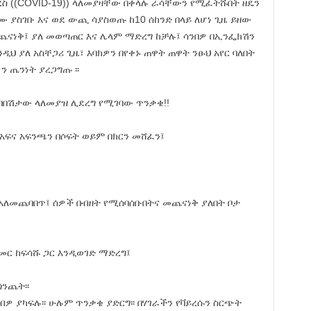
ረስ ((COVID-19)) ላለመያዛቸው በቀላሉ ራሳቸውን የሚፈትሹበት ዘዴን
ሙ ያስገቡ እና ወደ ውጪ ሳያስወጡ ከ10 ሰከንድ በላይ ለሆነ ጊዜ ይዘው
መጨናነቅ፤ ያለ መወጣጠር እና ሌላም ማድረግ ከቻሉ፤ ሳንበዎ በኢንፌክሽን
እንዲህ ያለ አስቸጋሪ ጊዜ፣ እባክዎን በየቀኑ ጠዋት ጠዋት ንፁህ አየር ባለበት
ን ጤንነት ያረጋግጡ ፡፡
ና በበሽታው ላለመያዝ ሊደረግ የሚገባው ጥንቃቄ!!
አፍና አፍንጫን በሶፍት ወይም በክርን መሸፈን፤
አለመጨባበጥ፤ ሰዎች በብዘት የሚሰባሰቡበትና መጨናነቅ ያለበት ቦታ
መር ከፍሳሹ ጋር እንዲወገድ ማድረግ፤
ጎንጨት፡፡
ብዎ ያካፍሉ፡፡ ሁሉም ጥንቃቄ ያድርግ፡፡ በሃገራችን የቫይረሱን ስርጭት