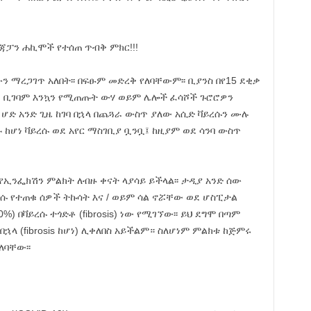
የጃፓን ሐኪሞች የተሰጠ ጥብቅ ምክር!!!
 ማረጋገጥ አለበት፡፡ በፍፁም መድረቅ የለባቸውም፡፡ ቢያንስ በየ15 ደቂቃ
ፍዎ ቢገባም እንኳን የሚጠጡት ውሃ ወይም ሌሎች ፈሳሾች ጉሮሮዎን
 ሆድ አንድ ጊዜ ከገባ በኋላ በጨጓራ ውስጥ ያለው አሲድ ቫይረሱን ሙሉ
 ከሆነ ቫይረሱ ወደ አየር ማስገቢያ ቧንቧ፤ ከዚያም ወደ ሳንባ ውስጥ
 የኢንፌክሽን ምልክት ለብዙ ቀናት ላያሳይ ይችላል፡፡ ታዲያ አንድ ሰው
ሱ የተጠቁ ሰዎች ትኩሳት እና / ወይም ሳል ኖሯቸው ወደ ሆስፒታል
) በቫይረሱ ተጎድቶ (fibrosis) ነው የሚገኘው፡፡ ይህ ደግሞ በጣም
 በኋላ (fibrosis ከሆነ) ሊቀለበስ አይችልም። ስለሆነም ምልክቱ ከጅምሩ
ለባቸው፡፡