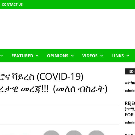
CONTACT US
FEATURED
OPINIONS
VIDEOS
LINKS
EDI
ና ቫይረስ (COVID-19)
«ተከ
ታዊ መረጃ!!! (መለሰ ብስራት)
admi
REJE
(ጥማድ
FOR 
admi
ዘፈን