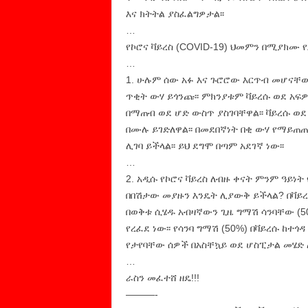
እና ክትትል ያስፈልግዎታል፡፡
…
የኮሮና ቫይረስ (COVID-19) ህመምን በሚያክሙ 
…
1. ሁሉም ሰው አፉ እና ጉሮሮው እርጥብ መሆናቸውን
ጥቂት ውሃ ይጎንጩ፡፡ ምክንያቱም ቫይረሱ ወደ አ
በማጠብ ወደ ሆድ ውስጥ ያስገባቸዋል፡፡ ቫይረሱ ወደ
በሙሉ ይገድለዋል፡፡ በመደበኛነት በቂ ውሃ የማይጠጡ
ሊገባ ይችላል፡፡ ይህ ደግሞ በጣም አደገኛ ነው፡፡
…
2. አዲሱ የኮሮና ቫይረስ ለብዙ ቀናት ምንም ዓይነት
በበሽታው መያዙን እንዴት ሊያውቅ ይችላል? በቫይረ
በወቅቱ ሲሄዱ አብዛኛውን ጊዜ ግማሽ ሳንባቸው (50%
የረፈደ ነው፡፡ የሳንባ ግማሽ (50%) በቫይረሱ ከተጎዳ
የታየባቸው ሰዎች በአስቸኳይ ወደ ሆስፒታል መሄድ 
…
ራስን መፈተሸ ዘዴ!!!
———-