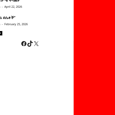
n
-
April 22, 2026
ነኔ ደሴቶች’’
n
-
February 25, 2026
Facebook
TikTok
X