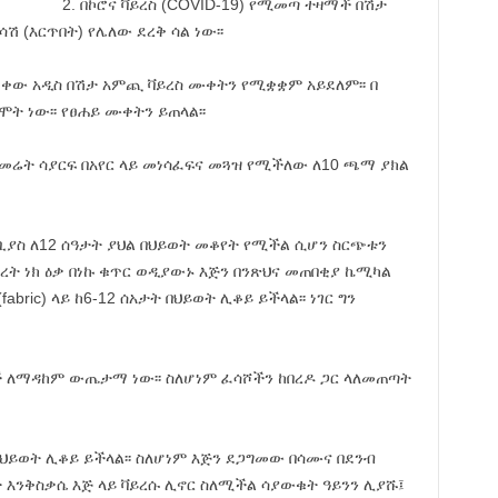
2. በኮሮና ቫይረስ (COVID-19) የሚመጣ ተዛማች በሽታ
 (እርጥበት) የሌለው ደረቅ ሳል ነው፡፡
ሚታወቀው አዲስ በሽታ አምጪ ቫይረስ ሙቀትን የሚቋቋም አይደለም፡፡ በ
ት ነው፡፡ የፀሐይ ሙቀትን ይጠላል፡፡
ሱ መሬት ሳያርፍ በአየር ላይ መነሳፈፍና መጓዝ የሚችለው ለ10 ጫማ ያክል
ላይ ቢያስ ለ12 ሰዓታት ያህል በህይወት መቆየት የሚችል ሲሆን ስርጭቱን
ረት ነክ ዕቃ በነኩ ቁጥር ወዲያውኑ እጅን በንጽህና መጠበቂያ ኬሚካል
abric) ላይ ከ6-12 ሰአታት በህይወት ሊቆይ ይችላል፡፡ ነገር ግን
ች ለማዳከም ውጤታማ ነው፡፡ ስለሆነም ፈሳሾችን ከበረዶ ጋር ላለመጠጣት
 በህይወት ሊቆይ ይችላል፡፡ ስለሆነም እጅን ደጋግመው በሳሙና በደንብ
እንቅስቃሴ እጅ ላይ ቫይረሱ ሊኖር ስለሚችል ሳያውቁት ዓይንን ሊያሹ፤