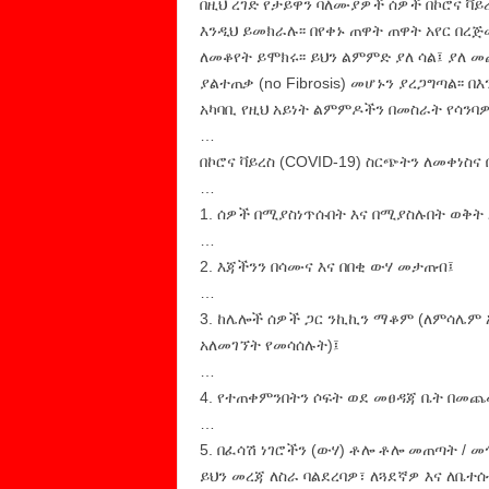
በዚህ ረገድ የታይዋን ባለሙያዎች ሰዎች በኮሮና ቫይ
እንዲህ ይመክራሉ፡፡ በየቀኑ ጠዋት ጠዋት አየር በረጅ
ለመቆየት ይሞክሩ፡፡ ይህን ልምምድ ያለ ሳል፤ ያለ 
ያልተጠቃ (no Fibrosis) መሆኑን ያረጋግጣል፡፡ በ
አካባቢ የዚህ አይነት ልምምዶችን በመስራት የሳንባዎ
…
በኮሮና ቫይረስ (COVID-19) ስርጭትን ለመቀነስ
…
1. ሰዎች በሚያስነጥሱበት እና በሚያስሉበት ወቅት 
…
2. እጃችንን በሳሙና እና በበቂ ውሃ መታጠብ፤
…
3. ከሌሎች ሰዎች ጋር ንኪኪን ማቆም (ለምሳሌም 
አለመገኘት የመሳሰሉት)፤
…
4. የተጠቀምንበትን ሶፍት ወደ መፀዳጃ ቤት በመጨ
…
5. በፈሳሽ ነገሮችን (ውሃ) ቶሎ ቶሎ መጠጣት / መ
ይህን መረጃ ለስራ ባልደረባዎ፣ ለጓደኛዎ እና ለቤተሰ