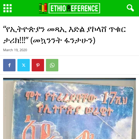
“የኢትዮጵያን መጻኢ እድል ያኮላሸ ጥቁር
ታሪክ!!!” (መኳንንት ፋንታሁን)
March 19, 2020