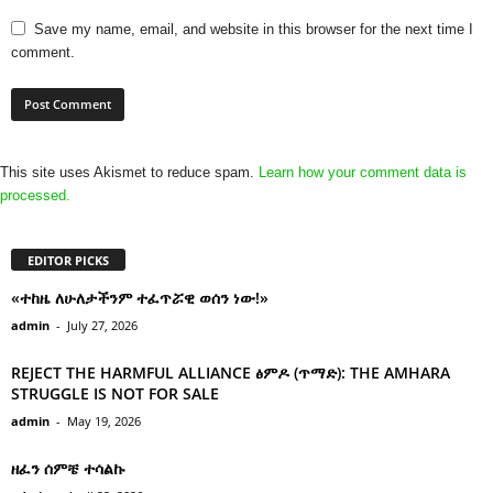
Save my name, email, and website in this browser for the next time I
comment.
This site uses Akismet to reduce spam.
Learn how your comment data is
processed.
EDITOR PICKS
«ተከዜ ለሁለታችንም ተፈጥሯዊ ወሰን ነው!»
admin
-
July 27, 2026
REJECT THE HARMFUL ALLIANCE ፅምዶ (ጥማድ): THE AMHARA
STRUGGLE IS NOT FOR SALE
admin
-
May 19, 2026
ዘፈን ሰምቼ ተሳልኩ