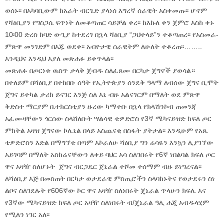
ወሰኑ፡፡ በአካባቢውም ከአራት ብርጌድ ያላነሰ እግረኛ ሰራዊት አስቀመጡ፡፡ ሆኖም
የሻዕቢያን የግስጋሴ ፍጥነት ለመቆጣጠር ሳይቻል ቀረ፡፡ ከእኩለ ቀን ጀምሮ እስከ ቀኑ
10፡00 ድረስ ከባድ ውጊያ ከተደረገ በኋላ ሻዕቢያ “ጋህተላይ”ን ተቆጣጠረ፡፡ የአስመራ-
ምጽዋ መንገድም በእጁ ወደቀ፡፡ አብዮታዊ ሰራዊትም ለሁለት ተቆረጠ፡፡……..
እንዲህና እንዲህ እያለ መጽሐፉ ይቀጥላል፡፡
መጽሐፉ በጦርነቱ ዉስጥ ታላቅ ጀብዱ ስለፈጸሙ በርካታ ጀግኖች ያወሳል።
በተለይም በሻዕቢያ በተከበቡ ሰዓት የኢትዮጵያን ሰንደቅ ዓላማ ለብሰው ጀግና ቢሞት
ጀግና ይተካል ታሪክ ይናገር እንጅ ስለ እኔ ብዙ አልናገርም በማለት ወደ ምጽዋ
ቅድስተ ማርያም ቤተክርስቲያን ዙረው ካማተቡ በኋላ የክላሽንኮብ ጠመንጃ
አፈሙዛቸውን ጎርሰው ስላሸለቡት ሣልሳዊ ቴዎድሮስ የ3ኛ ሜካናይዝድ ክፍለ ጦር
ምክትል አዛዝ ጀግናው ኮሌኔል በላይ አስጨናቂ በስፋት ያትታል፡፡ እንዲሁም የአጼ
ቴዎድሮስን እድል በማግኘቴ በጣም እኮራለሁ ሻዕቢያ ግን ሬሳዬን እንኳን ሊያገኘው
አይገባም በማለት አስከሬናቸውን ለቀይ ባህር አሳ ስለገበሩት የ6ኛ ነበልባል ክፍለ ጦር
ዋና አዛዥ ስለሆኑት ጀግና ብርጋዴር ጀኔራል ተሾመ ተሰማም ብዙ ይነግረናል፡፡
ለሻዕቢያ እጅ በመስጠት በርካታ ወታደራዊ ምስጢሮችን ስላባከኑትና የወታደሩን ስነ
ልቦና ስለገደሉት የ606ኛው ኮር ዋና አዛዥ ስለነበሩት ጄኔራል ጥላሁን ክፍሌ እና
የ3ኛው ሜካናይዝድ ክፍለ ጦር አዛዥ ስለነበሩት ብ/ጄኔራል ዓሊ ሐጂ አብዱላሂም
የሚለን ነገር አለ፡፡