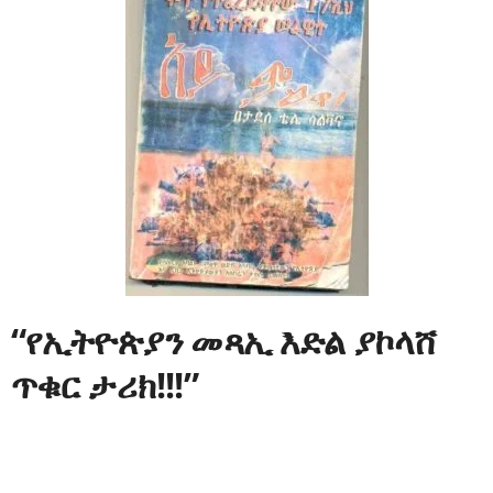
“የኢትዮጵያን መጻኢ እድል ያኮላሸ
ጥቁር ታሪክ!!!”