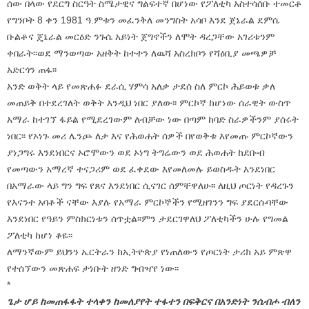
ሰው በላው የደርግ ስርዓት ስሜታዊና ግልፍተኛ በሆነው የፖለቲካ አስተሳሰቡ ተመርቶ
የግንቦት 8 ቀን 1981 ዓ.ምቱን መፈንቅለ መንግስት አሳቦ እንደ ጀኔራል ደምሴ
ቡልቶና ጄኔራል መርዕድ ንጉሴ አይነት ጀግኖችን ለሞት ዳረጋቸው አገሪቱንም
ቀበራት፡፡ወደ ማንወጣው አዘቅት ከተተን ለዉሻ አስረክቦን የሻዕቢያ መጫዎቻ
አድርጎን ጠፋ፡፡
አንድ ወቅት ላይ የመጽሐፉ ደራሲ ሃምሳ አለቃ ታደሰ ስለ ምርኮ ሕይወቱ ቃለ
መጠይቅ በተደረገለት ወቅት እንዲህ ነበር ያለው፡፡ ምርኮኛ ከሆነው ሰራዊት ውስጥ
አማራ ከተገኘ ፋይል የሚደረገውም ለብቻው ነው በጣም ከባድ ስራዎችንም ያሰሩት
ነበር፡፡ የኦነጉ መሪ ሌንጮ ለታ እና የሕወሐት ሰዎች በየወቅቱ እየመጡ ምርኮኛውን
ያነጋግሩ እንደነበርና ኦሮሞውን ወደ ኦነግ ትግሬውን ወደ ሕወሐት ከደቡብ
የመጣውን አማረኛ ተናጋሪም ወደ ፈቀደው እየመለመሉ ይወስዱት እንደነበር
በአማራው ላይ ግን ግፍ የጸና እንደነበር ሲናገር ሰምቸዋለሁ፡፡ ለዚህ ጦርነት የዳረጉን
የእናንተ አባቶች ናቸው እያሉ የአማራ ምርኮኞችን የሚዘገንን ግፍ ያደርሱባቸው
እንደነበር የዓይን ምስክርነቱን ሰጥቷል፡፡ምን ታደርገዋለህ ፖለቲካችን ሁሉ የግመል
ፖለቲካ ከሆነ ቆዬ፡፡
ለማንኛውም ይህንን ኤርትራን ከኢትዮጵያ የነጠለውን የጦርነት ታሪክ አይ ምጽዋ
የተሰኘውን መጽሐፍ ታነቡት ዘንድ ግብዣየ ነው፡፡
*
ጌታ ሆይ ከመጠፋፋት ተላቀን ከመለያየት ተፋተን በፍቅርና በአንድነት ንሴብሖ ብለን