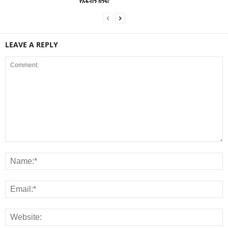
የአፋብን ክንፍ!
LEAVE A REPLY