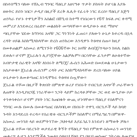
በስተሰሜን ባለው የሸኢብ ግንባር ሻዕቢያ አዘናግቶ ጥቃት ይከፍት ይሆናል እያሉ
ዘወትር ይሰጉ ነበር፡፡ ታዲያ በዚያች ደረቅ ሌሊት የፈሩት ነገር ደረሰ፡፡ ሻዕቢያ እጅግ
ጠንካራ የሆኑ ተዋጊዎችን አሰልፎ በሸዒብ ከተማ የነበረውን የ6ኛ ክፍለ ጦር ቀዳሚ
መምሪያ እንደወረረ በሬድዮ መልዕክት መጣላቸው፡፡ ወዲያውኑ ወደ ማዘዣ
ጣቢያቸው ሄደው ከግንባሩ አዛዥ ጋር ግንኙነት ፈጠሩ፡፡ ያለውን ሁኔታ ከተረዱ በኋላ
ረዳት ሀይል እስከሚላክላቸው ድረስ ጠንክረው እንዲዋጉ ትዕዛዝ ሰጡ፡፡ ከዚያ
በመቀጠልም አስመራ ለሚገኙት የ606ኛው ኮር አዛዥ ለብ/ጄ/ጥላሁን ክፍሌ ስልክ
ደወሉ፡፡ ሆኖም ጄኔራሉን ሊያገኟቸው አልቻሉም፡፡ በርሳቸው ፈንታም ለሁለተኛው
አብዮታዊ ሰራዊት አዛዥ ለነበሩት ለሜ/ጄ/ ሑሴን አሕመድ በመደወል ሁኔታውን
አስታወቁ፡፡ ጄኔራል ሑሴንም ረዳት ጦር እስከሚላክላቸው ድረስ ባለው ሀይል
ሁኔታውን ለመቆጣጠር እንዲሞክሩ ትዕዛዝ ሰጧቸው፡፡
ጀኔራል ተሾመ በዚያች ቅጽበት በምጽዋ ዙሪያ የነበሩት የብርጌድ አዛዦች ጦራቸውን
ለጠዋት እንዲያዘጋጁ ነገራቸው፡፡ ንጋት ላይም ከረዳቶቻቸው ጋር ወደ ውጊያው ቦታ
ተንቀሳቀሱ፡፡ ሆኖም ያዩት ነገር ከጠበቁት ውጪ ሆነባቸው፡፡ ሻዕቢያ የሰለሞናን
ግንባር ሙሉ በሙሉ በመቆጣጠር በአካባቢው በነበሩት ተዋጊ ብርጌዶች ላይ ከባድ
ጉዳት እንዳደረሰ ተረዱ፡፡ የሰራዊቱ ብርጌዶችም ከሰለሞና በማፈግፈግ በምጽዋ-
አስመራ መንገድ ላይ ወደምትገኘው ጋህተላይ እያፈገፈገ እንደሆነ ለማወቅ ቻሉ፡፡
ጄኔራል ተሾመ ባደረጉት ወታደራዊ ቅኝት የሻዕቢያ ግብ የምጽዋ-አስመራን መንገድ
መቁረጥ ሊሆን እንደሚችል ገመቱ፡፡ ስለዚህ ሻዕቢያን በዚህ መስመር ገትረው ለመያዝ