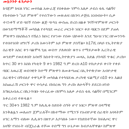
መኳንንት ፋንታሁን
ከጎጃም ክፍለ ሃገር መተከል አውራጃ የበቀለው ሃምሳ አለቃ ታደሰ ቴሌ ሳልቫኖ
የከተበውን “አይ ምጽዋ” የተሰኘውን መጽሐፍ በእንባ ታጅቤ አነበብሁት፡፡ ሲቃ
ተናነቀኝ ሆድ ባሰኝ የሰው ልጅ ጭካኔ ውስጤ ድረስ ዘልቆ ገባኝ፡፡የምጽዋ ጦርነት
በወንድማማቾች መካከል የተካሄደ መራር ጦርነት ነበር፡፡ ቀይ ባህርን በደም ያጠላ
ምጽዋን በአስከሬን የሸፈነ ክቡር የሆነው የሰው ህይወት እንደ ግዑዝ ነገር በየመንገዱ
የተበተነበት ዘግናኝ ታሪክ እውነትም አይ ምጽዋ ያሰኛል፡፡ ከ17ሺ በላይ የኢትዮጵያ
ሰራዊት አስር ቀን ባልሞላ ጊዜ ውስጥ ያለቀበት ቁጥሩ የማይታወቅ ኤርትራዊ
ወንድም የወደቀበት አሳዛኝ ክስተት።የኢትዮጵያን መጻኢ እድል ያኮላሸ ጥቁር ታሪክ፡፡
ከጥር 30 ቀን እስከ የካቲት 9 ቀን 1982 ዓ.ም ድረስ ለ10 ተከታታይ ቀናት የቀይ
ባህር አዉራጃ ወደባዊት ከተማ ምጽዋን ለመቆጣጠር በኢትዮጵያው አብዮታዊ
ሰራዊትና በሻብዕያ ተዋጊዎች መካከል የተካሄደዉ ታሪካዊ ፍልሚያ በ10 ቀኑ እልህ
አስጨራሽ ጦርነት ዋና ተሳታፊ በነበረዉ ግን ታሪኩ ለሁላችን ይደርስ ዘንድ
እግዚአብሔር በኪነጥበቡ ባተረፈው በሃምሳ አለቃ ታደሰ ቴሌ ሳልቫኖ በሚገርም
አቀራረብ ተጽፋል።
ጥር 30ቀን 1982 ዓ.ም ከሌሊቱ ስድስት ሰዓት ሆኖ ነበር፡፡ ምጽዋ ሰላማዊ
እንቅልፏን መለጠጥ ጀምራለች፡፡ በከተማው የሚገኙ የአብዮታዊ ሰራዊት አባላትም
ሀገር አማን ብለው ሌሊቱን በጸጥታ እያሳለፉ ነው፡፡ የስድስተኛው ክፍለጦር ዋና
አዛዥ የነበሩት ብ/ጄኔራል ተሾመ ተሰማ ግን ሁኔታው ከብዶአቸዋል፡፡ ከምጽዋ