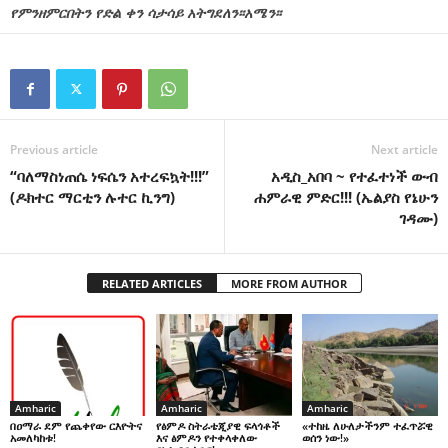
የምንዘምርበትን የድል ቀን ሳታሳይ አትግደለን፡፡አሜን፡፡
Previous article
Next article
“ባለማስነጠሴ ነፍሴን አተረፍኳት!!!”
አዲስ_አበባ ~ የተፈተነች ውብ
(ዶክተር ማርቲን ሉተር ኪንግ)
ሐምራዊ ምድር!!! (ኤልያስ የኔሁን
ገዳሙ)
RELATED ARTICLES
MORE FROM AUTHOR
Amharic
Amharic
Amharic
በዐማራ ደም የጨቀየው ርእዮትና
የፅምዶ ስትራቴጂያዊ ፍላጎቶች
«ተከዜ ለሁለታችንም ተፈጥሯዊ
አመለካከቱ!
እና ፅምዶን የተቀላቀለው
ወሰን ነው!»