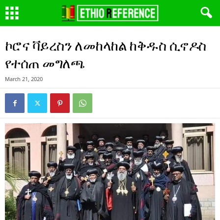
ኮሮና ቫይረስን ለመከላከል ከቅዱስ ሲኖዶስ
የተሰጠ መግለጫ
March 21, 2020