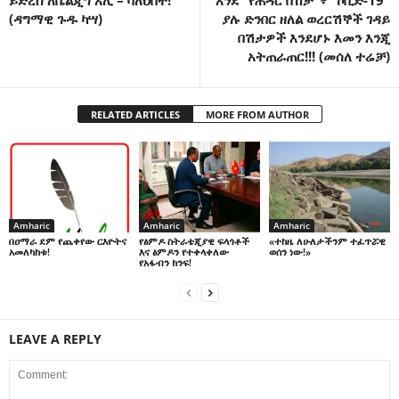
ይድረስ ለቤልጂግ አሊ – ባለህበት!
እንደ “የሕዳር በሽታ”፥ “ኮቪድ-19”
(ዳግማዊ ጉዱ ካሣ)
ያሉ ድንበር ዘለል ወረርሽኞች ገዳይ
በሽታዎች እንደሆኑ እመን እንጂ
አትጠራጠር!!! (መሰለ ተሬቻ)
RELATED ARTICLES
MORE FROM AUTHOR
Amharic
Amharic
Amharic
በዐማራ ደም የጨቀየው ርእዮትና
የፅምዶ ስትራቴጂያዊ ፍላጎቶች
«ተከዜ ለሁለታችንም ተፈጥሯዊ
አመለካከቱ!
እና ፅምዶን የተቀላቀለው
ወሰን ነው!»
የአፋብን ክንፍ!
LEAVE A REPLY