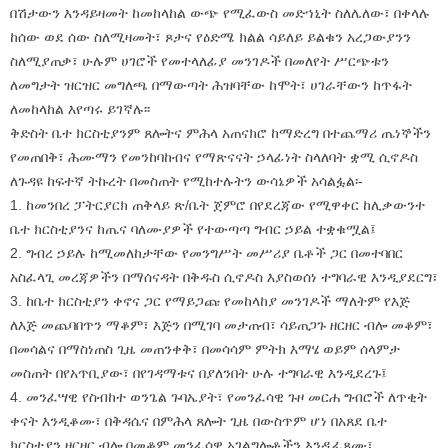
በሽታውን እንዳይዛመት ከመከላከል ውጭ የሚፈውስ መድኀኒት ስለሌለው፣ በቀላሉ
ከሰው ወደ ሰው ስለሚዛመት፣ ጾታና የዕድሜ ክልል ሳይለይ ይልቁን አረጋውያንን
ስለሚያጠቃ፣ ሁሉም ሀገሮች የመተላለፊያ መንገዶች በመለየት ሥርጭቱን
ለመግታት ዝርዝር መግለጫ በማውጣት ሕዝባቸው ከሞት፣ ሀገራቸውን ከጥፋት
ለመከላከል እየጣሩ ይገኛሉ፡፡
ቅድስት ቤተ ክርስቲያንም ጸሎትና ምሕላ አጠናክሮ ከማድረግ በተጨማሪ ጤነኞችን
የመጠበቅ፣ ሕሙማን የመንከባከብና የማጽናናት ኃላፊነት ስላለባት ቋሚ ሲኖዶስ
ለጉዳዩ ከፍተኛ ትኩረት በመስጠት የሚከተሉትን ውሳኔዎች አሳልፏል፡-
1. ከመንበረ ፓትርያርክ ጠቅላይ ጽ/ቤት ጀምሮ በየደረጃው የሚዋቀር ከሊቃውንተ
ቤተ ክርስቲያንና ከጤና ባለሙያዎች የተውጣጣ ግብር ኃይል ተቋቁሟል፤
2. ግብረ ኃይሉ ከሚመለከታቸው የመንግሥት መሥሪያ ቤቶች ጋር በመተባበር
አስፈላጊ መረጃዎችን በማሰናዳት በቅዱስ ሲኖዶስ እያስወሰነ ተግባራዊ እንዲያደርግ፣
3. ከቤተ ክርስቲያን ቀኖና ጋር የማይጋጩ የመከላከያ መንገዶች ማለትም የእጅ
ለእጅ መጨባበጥን ማቆም፣ እጅን በሚገባ መታጠብ፣ ሳይጠጋጉ ዘርዘር ብሎ መቆም፣
በመሳልና በማስነጠስ ጊዜ መጠንቀቅ፣ በመሳሳም ምትክ እማሄ ወይም ሰላምታ
መስጠት በየአጥቢያው፣ በየገዳማቱና በያለንበት ሁሉ ተግባራዊ እንዲደረጉ፤
4. መንፈሣዊ የስብከተ ወንጌል ጉባኤያት፣ የመንፈሳዊ ጉዞ መርሐ ግብሮች ለጥቂት
ቀናት እንዲቆሙ፣ በቅዳሴና በምሕላ ጸሎት ጊዜ በውስጥም ሆነ በአጸደ ቤተ
ክርስቲያን ዘርዘር ብሎ በመቆም መንፈሳዊ አገልግሎቶችን እንዲፈጸሙ፣