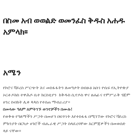
በስመ አብ ወወልድ ወመንፈስ ቅዱስ አሐዱ
አምላክ፡፡
አሜን
የኮሮና ቫይረስ ሥርጭት እና መስፋፋትን ለመግታት በብፁዕ አቡነ ዮሴፍ የኢትዮጵያ
ኦርቶዶክስ ተዋሕዶ ቤተ ክርስቲያን ከቅዱስ ሲኖዶስ ዋና ፀሐፊና የምሥራቅ ጎጃም
ሀገረ ስብከት ሊቀ ጳጳስ የተሰጠ ማብራሪያ።
በመላው ዓለም ለምትገኙ ወገኖቻችን በሙሉ!
የወቅቱ የዓለማችን ሥጋት በመሆን በፍጥነት እየተስፋፋ በሚገኘው የኮሮና ቫይረስ
ምክንያት በርካታ ሀገሮች ብሔራዊ ሥጋት ስላደረባቸው እርምጃዎችን በመወሰድ
ላይ ናቸው፡፡