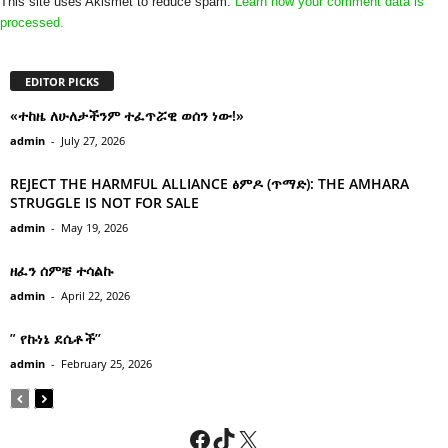
This site uses Akismet to reduce spam.
Learn how your comment data is
processed.
EDITOR PICKS
«ተከዜ ለሁለታችንም ተፈጥሯዊ ወሰን ነው!»
admin
-
July 27, 2026
REJECT THE HARMFUL ALLIANCE ፅምዶ (ጥማድ): THE AMHARA
STRUGGLE IS NOT FOR SALE
admin
-
May 19, 2026
ዘፈን ሰምቼ ተሳልኩ
admin
-
April 22, 2026
” የኩነኔ ደሴቶች’’
admin
-
February 25, 2026
Facebook
TikTok
X