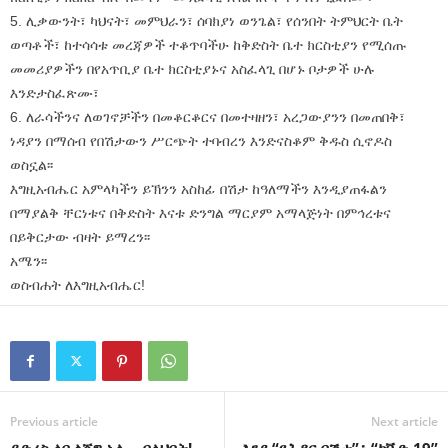
5. ሊቃውንት፣ ካህናት፣ መምህራን፣ ሰባክያነ ወንጌል፣ የሰንበት ትምህርት ቤት
ወጣቶች፣ ከተሳሳቱ መረጃዎች ተቆጥባችሁ ከቅድስት ቤተ ክርስቲያን የሚሰጡ
መመሪያዎችን በየአጥቢያ ቤተ ክርስቲያኑና አስፈላጊ በሆኑ ቦታዎች ሁሉ
እንድታስፈጽሙ፣
6. ለራሳችንና ለወገኖቻችን በመቆርቆርና በመተዛዘን፣ አረጋውያንን በመጠበቅ፣
ነዳያን በማሰብ የበሽታውን ሥርጭት ተባብረን እንድናስቆም ቅዱስ ሲኖዶስ
ወስኗል፡፡
እግዚአብሔር አምላካችን ይኽንን አስከፊ በሽታ ከዓለማችን እንዲያጠፋልን
በማያልቅ ቸርነቱና በቅድስት እናቱ ድንግል ማርያም አማላጅነት በምኅረቱና
በይቅርታው ብዛት ይማረን፡፡
አሜን፡፡
ወስብሐት ለእግዚአብሔር!
Previous article
Next article