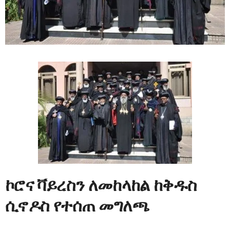
ኮሮና ቫይረስን ለመከላከል
ከቅዱስ
ሲኖዶስ የተሰጠ መግለጫ